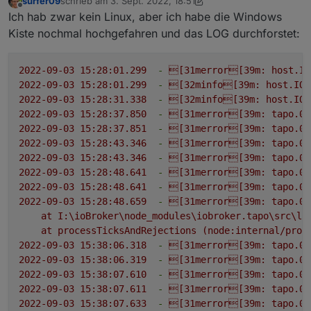
surfer09
schrieb am
3. Sept. 2022, 18:51
zuletzt editiert von surfer09
9. März 2022, 21:15
Offline
@
tombox
Ich hätte dir gerne LOGs gegeben,
Ich hab zwar kein Linux, aber ich habe die Windows
das System war aber schon zerschossen
Kiste nochmal hochgefahren und das LOG durchforstet:
Falls du das System nicht komplett neu aufgesetzt
und ich konnte es nicht mehr starten.
hast könntest du mit
2022-09-03 15:28:01.299
-
[31merror[39m:
host.IO
2022-09-03 15:28:01.299
-
[32minfo[39m:
host.IOB
schauen ob noch was davon da ist.
2022-09-03 15:28:31.338
-
[32minfo[39m:
host.IOB
2022-09-03 15:28:37.850
-
[31merror[39m:
tapo.0
2022-09-03 15:28:37.851
-
[31merror[39m:
tapo.0
2022-09-03 15:28:43.346
-
[31merror[39m:
tapo.0
2022-09-03 15:28:43.346
-
[31merror[39m:
tapo.0
2022-09-03 15:28:48.641
-
[31merror[39m:
tapo.0
2022-09-03 15:28:48.641
-
[31merror[39m:
tapo.0
2022-09-03 15:28:48.659
-
[31merror[39m:
tapo.0
at
I:\ioBroker\node_modules\iobroker.tapo\src\li
at
processTicksAndRejections
(node:internal/proc
2022-09-03 15:38:06.318
-
[31merror[39m:
tapo.0
2022-09-03 15:38:06.319
-
[31merror[39m:
tapo.0
2022-09-03 15:38:07.610
-
[31merror[39m:
tapo.0
2022-09-03 15:38:07.611
-
[31merror[39m:
tapo.0
2022-09-03 15:38:07.633
-
[31merror[39m:
tapo.0