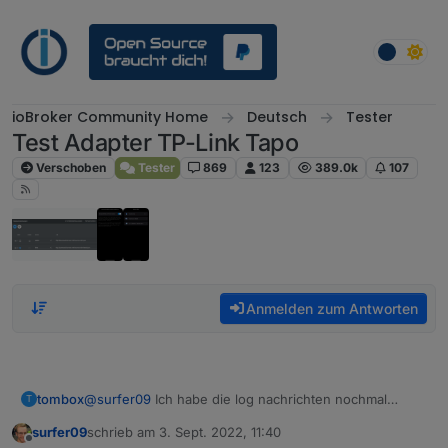
Weiter zum Inhalt
ioBroker Community Home
Deutsch
Tester
Test Adapter TP-Link Tapo
Verschoben
Tester
869
123
389.0k
107
Anmelden zum Antworten
tombox
@
surfer09
Ich habe die log nachrichten nochmal
T
reduziert
surfer09
schrieb am
3. Sept. 2022, 11:40
zuletzt editiert von
Offline