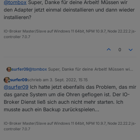
@
tombox
Super, Danke für deine Arbeit! Müssen wir
den Adapter jetzt einmal deinstallieren und dann wieder
installieren?
IO-Broker Master/Slave auf Windows 11 64bit, NPM 10.9.7, Node 22.22.2 js-
controller 7.0.7
0
surfer09
@
tombox
Super, Danke für deine Arbeit! Müssen wir
den Adapter jetzt einmal deinstallieren und dann
surfer09
schrieb am
3. Sept. 2022, 15:15
wieder installieren?
zuletzt editiert von
Offline
@
surfer09
Ich hatte jetzt ebenfalls das Problem, das mir
das ganze System um die Ohren geflogen ist. Der IO-
Broker Dienst ließ sich auch nicht mehr starten. Ich
musste auch ein Backup zurückspielen...
IO-Broker Master/Slave auf Windows 11 64bit, NPM 10.9.7, Node 22.22.2 js-
controller 7.0.7