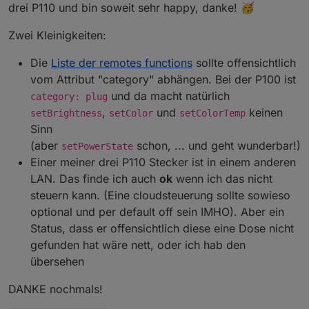
Wenn das Gerät nicht als online erkannt wird kann
Aktuelle Werte:
drei P110 und bin soweit sehr happy, danke! 🥳
"Kompatibilität mit Drittanbietern" auf "ON"
manuell die IP gesetzt wird.
tapo.0.id
tapo.0.id.ip
Motion Detection funktioniert mit Stream User und
Zwei Kleinigkeiten:
Password
Minimum Node v14 muss installiert sein, sonst
Zum Installieren:
Die
Liste der remotes functions
sollte offensichtlich
bekommt man exit code 25 beim installieren
https://github.com/TA2k/ioBroker.tapo
vom Attribut "category" abhängen. Bei der P100 ist
Für die aktuelle Version
bitte das latest
und da macht natürlich
category: plug
Repo auswählen:
,
und
keinen
setBrightness
setColor
setColorTemp
Sinn
(aber
schon, ... und geht wunderbar!)
setPowerState
Einer meiner drei P110 Stecker ist in einem anderen
LAN. Das finde ich auch
ok
wenn ich das nicht
steuern kann. (Eine cloudsteuerung sollte sowieso
Loginablauf:
optional und per default off sein IMHO). Aber ein
Die Tapo App Zugangsdaten eingeben
Status, dass er offensichtlich diese eine Dose nicht
Steuern
tapo.0.id.remote auf true setzen steuert den
gefunden hat wäre nett, oder ich hab den
jeweiligen Befehl
Steckdose und Kamerasteuerung aktivieren
übersehen
DANKE nochmals!
App auf Handy aufrufen
"ich" (rechts unten) aufrufen