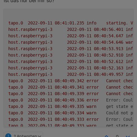
Ist das nur bei mir so?
Für die aktuelle Version
bitte das latest
Repo auswählen:
tapo.0
2022-09-11 08:41:01.235	
info
starting.
Ve
host.raspberrypi-3
2022-09-11 08:40:56.401	
info
host.raspberrypi-3
2022-09-11 08:40:54.647	
info
host.raspberrypi-3
2022-09-11 08:40:54.646	
warn
host.raspberrypi-3
2022-09-11 08:40:53.913	
info
host.raspberrypi-3
2022-09-11 08:40:52.910	
info
Loginablauf:
Die Tapo App Zugangsdaten eingeben
host.raspberrypi-3
2022-09-11 08:40:52.612	
info
Steuern
host.raspberrypi-3
2022-09-11 08:40:52.163	
info
App auf Handy aufrufen
tapo.0.id.remote auf true setzen steuert den
host.raspberrypi-3
2022-09-11 08:40:49.957	
info
"ich" (rechts unten) aufrufen
jeweiligen Befehl
Steckdose und Kamerasteuerung aktivieren
tapo.0
2022-09-11 08:40:49.342	
error
Cannot
check
"Dienste"
tapo.0
2022-09-11 08:40:49.341	
error
Cannot
check
"Dienste von Drittanbietern"
tapo.0
2022-09-11 08:40:49.339	
error
Cannot
check
"Kompatibilität mit Drittanbietern" auf "ON"
tapo.0
2022-09-11 08:40:49.336	
error
Error: Could
tapo.0
2022-09-11 08:40:49.335	
warn
get state er
tapo.0
2022-09-11 08:40:49.334	
warn
Could not pe
tapo.0
2022-09-11 08:40:49.333	
error
Error: Could
tapo.0
2022-09-11 08:40:49.333	
warn
get state er
tapo.0
2022-09-11 08:40:49.332	
warn
Could not pe
T
2 Antworten
0