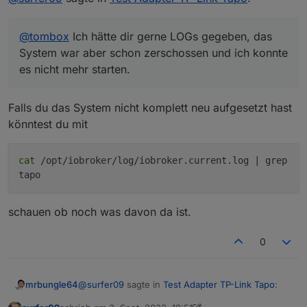
nicht eingesteckt, also nicht online. 2 waren
eingesteckt.
@
tombox
Ich hätte dir gerne LOGs gegeben, das
Bemerkt hatte ich das Problem auch erst, als ich
gesehen hatte, dass sich die Steckdosen nicht
System war aber schon zerschossen und ich konnte
einschalteten.
es nicht mehr starten.
Ich wollte dann zum Testen manuell den Datenpunkt
"remote" auf "true" setzen, damit sich die Dose
einschaltet, das funktionierte aber auch nicht mehr. Er
Falls du das System nicht komplett neu aufgesetzt hast
hatte dann auch einen Fehler, aber den Wortlaut kann
könntest du mit
ich dir leider auch nicht sagen. Es war aber nicht der
Fehler, wie bei
@
mrbungle64
cat
/opt/iobroker/log/iobroker.current.log | grep
tapo
schauen ob noch was davon da ist.
0
@
surfer09
sagte in
Test Adapter TP-Link Tapo
:
mrbungle64