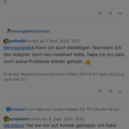
;)
Loginablauf:
0
Die Tapo App Zugangsdaten eingeben
Steuern
tapo.0.id.remote auf true setzen steuert den
@
tombox
mrbungle64
jeweiligen Befehl
Steckdose und Kamerasteuerung aktivieren
surfer09
schrieb am
7. Sept. 2022, 10:57
Bei mir läuft der Adapter jetzt auch seit ein paar
zuletzt editiert von
Offline
@
mrbungle64
Kann ich auch bestätigen. Nachdem ich
Tagen stabil (mit 3 P115 Devices)
Mir fällt nur diese Meldung im Log auf:
den Adapter dann neu installiert hatte, habe ich bis dato
noch keine Probleme wieder gehabt.
tapo.0	2022-09-05 20:56:55.467	info	[ob
tapo.0	2022-09-05 20:02:47.656	info	[ob
IO-Broker Master/Slave auf Windows 11 64bit, NPM 10.9.7, Node 22.22.2 js-
Aber das ist ja unkritisch - wäre was für
controller 7.0.7
zwischendurch ;)
0
Hi ich habe ein neuen Adapter für TP-Link die mit der
tombox
T
App auf Handy aufrufen
Tapo App überwacht werden können, geschrieben.
"ich" (rechts unten) aufrufen
schuellerf
schrieb am
9. Sept. 2022, 15:12
S
Der Adapter loggt sich über die Cloud ein um alle
Dann versucht er sich lokal mit username und
zuletzt editiert von
"Dienste"
Offline
@
tombox
Hat bei mir auf Anhieb geklappt. Ich habe
Geräte mit IP zu finden
Password auf die Geräte zu verbinden und zu steuern.
"Dienste von Drittanbietern"