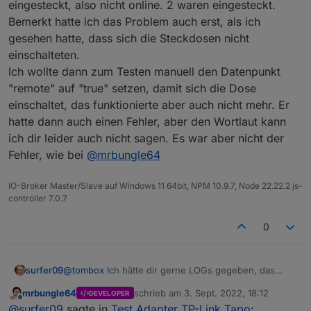
eingesteckt, also nicht online. 2 waren eingesteckt.
Bemerkt hatte ich das Problem auch erst, als ich
gesehen hatte, dass sich die Steckdosen nicht
einschalteten.
Ich wollte dann zum Testen manuell den Datenpunkt
"remote" auf "true" setzen, damit sich die Dose
einschaltet, das funktionierte aber auch nicht mehr. Er
hatte dann auch einen Fehler, aber den Wortlaut kann
ich dir leider auch nicht sagen. Es war aber nicht der
Fehler, wie bei
@
mrbungle64
IO-Broker Master/Slave auf Windows 11 64bit, NPM 10.9.7, Node 22.22.2 js-
controller 7.0.7
0
surfer09
@
tombox
Ich hätte dir gerne LOGs gegeben, das
System war aber schon zerschossen und ich konnte
mrbungle64
schrieb am
3. Sept. 2022, 18:12
DEVELOPER
es nicht mehr starten.
zuletzt editiert von
Offline
@
surfer09
sagte in
Test Adapter TP-Link Tapo
:
Was ich sicher sagen kann: Es war eine Steckdose