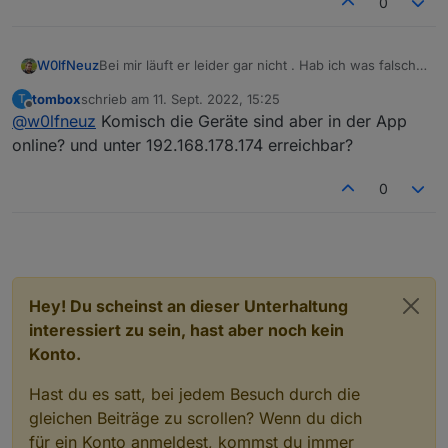
0
tapo.0	2022-09-11 08:40:49.255	warn	get 
tapo.0	2022-09-11 08:40:49.253	warn	get 
tapo.0	2022-09-11 08:40:49.228	warn	get
host.raspberrypi-3

Bei mir läuft er leider gar nicht . Hab ich was falsch
W0lfNeuz
2022-09-11 08:40:48.630	info	stopInstanc
eingestellt? Schalten ist nicht möglich und
tombox
schrieb am
11. Sept. 2022, 15:25
T
tapo.0	2022-09-11 08:40:48.617	info	Term
Verbrauchswerte werden mir auch keine dargestellt
tapo.0

zuletzt editiert von
Offline
@
w0lfneuz
Komisch die Geräte sind aber in der App
tapo.0	2022-09-11 08:40:48.611	info	ter
:)
2022-09-11 13:31:16.046	error	Get Device In
online? und unter 192.168.178.174 erreichbar?
tapo.0

2022-09-11 13:31:16.044	error	357 Error Cod
0
tapo.0

2022-09-11 13:31:15.922	error	146 Error Cod
tapo.0

Hey! Du scheinst an dieser Unterhaltung
interessiert zu sein, hast aber noch kein
Konto.
Hast du es satt, bei jedem Besuch durch die
gleichen Beiträge zu scrollen? Wenn du dich
für ein Konto anmeldest, kommst du immer