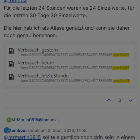
@
tombox
Für die letzten 24 Stunden waren es 24 Einzelwerte, für
die letzten 30 Tage 30 Einzelwerte.
Die hier hab ich als Aliase genutzt und kann sie daher
noch genau benennen:
0
@
tombox
MrMartin0815
M
Für die letzten 24 Stunden waren es 24
tombox
schrieb am
3. Sept. 2023, 17:58
T
Einzelwerte, für die letzten 30 Tage 30
Die hier hab ich als Aliase genutzt und kann sie
zuletzt editiert von
Offline
@
mrmartin0815
sollte eigentlich noch drin sein in einem
Einzelwerte.
daher noch genau benennen: