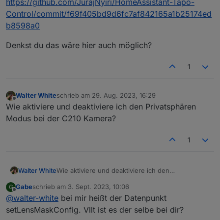
https://github.com/JurajNyiri/HomeAssistant-Tapo-
Control/commit/f69f405bd9d6fc7af842165a1b25174ed
b8598a0
Denkst du das wäre hier auch möglich?
1
Walter White
schrieb am
29. Aug. 2023, 16:29
zuletzt editiert von
Offline
Wie aktiviere und deaktiviere ich den Privatsphären
Modus bei der C210 Kamera?
1
Walter White
Wie aktiviere und deaktiviere ich den
Privatsphären Modus bei der C210 Kamera?
Gabe
schrieb am
3. Sept. 2023, 10:06
G
zuletzt editiert von
Offline
@
walter-white
bei mir heißt der Datenpunkt
setLensMaskConfig. Vllt ist es der selbe bei dir?