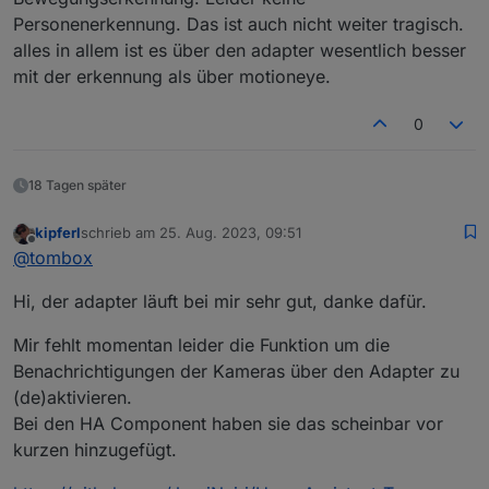
Personenerkennung. Das ist auch nicht weiter tragisch.
alles in allem ist es über den adapter wesentlich besser
mit der erkennung als über motioneye.
0
18 Tagen später
kipferl
schrieb am
25. Aug. 2023, 09:51
zuletzt editiert von
Offline
@
tombox
Hi, der adapter läuft bei mir sehr gut, danke dafür.
Mir fehlt momentan leider die Funktion um die
Benachrichtigungen der Kameras über den Adapter zu
(de)aktivieren.
Bei den HA Component haben sie das scheinbar vor
kurzen hinzugefügt.