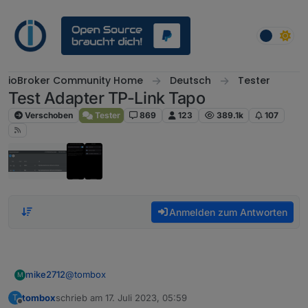
Weiter zum Inhalt
ioBroker Community Home
Deutsch
Tester
Test Adapter TP-Link Tapo
Verschoben
Tester
869
123
389.1k
107
Anmelden zum Antworten
@
tombox
mike2712
M
tombox
schrieb am
17. Juli 2023, 05:59
T
Ich habe mir 2 TP-Link Kameras am PrimeDay
zuletzt editiert von
Offline