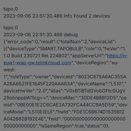
tapo.0
2023-09-06 22:51:30.486 info Found 2 devices
tapo.0
2023-09-06 22:51:30.486 debug
{"error_code":0,"result":{"totalNum":2,"deviceList":
[{"deviceType":"SMART.TAPOBULB","role":0,"fwVer":"1.
1.0 Build 230721 Rel.224802","appServerUrl":"
https://n-
euw1-wap-gw.tplinkcloud.com
","deviceRegion":"eu-
west-
1","roleType":"owner","deviceId":"8023C675A6AC355A
A26A6521FE1645F220AAA634","deviceName":"L510","
deviceHwVer":"2.0","alias":"V0xBTiBTdGVobGFtcGUgV
29obnppbW1lcg==","deviceMac":"30DE4B8B12D5","oe
mId":"0BE00E1E2C6CAE2A732FCA44CC9A5D59","dev
iceModel":"L510E(EU)","hwId":"FDE1C68674D1535B12
A042682B192E4E","fwId":"000000000000000000000
00000000000","isSameRegion":true,"status":0},