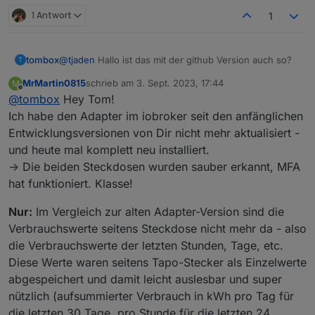
1 Antwort
1
tombox
@
tjaden
Hallo ist das mit der github Version auch so?
T
MrMartin0815
schrieb am
3. Sept. 2023, 17:44
M
zuletzt editiert von
Offline
@
tombox
Hey Tom!
Ich habe den Adapter im iobroker seit den anfänglichen
Entwicklungsversionen von Dir nicht mehr aktualisiert -
und heute mal komplett neu installiert.
-> Die beiden Steckdosen wurden sauber erkannt, MFA
hat funktioniert. Klasse!
Nur:
Im Vergleich zur alten Adapter-Version sind die
Verbrauchswerte seitens Steckdose nicht mehr da - also
die Verbrauchswerte der letzten Stunden, Tage, etc.
Diese Werte waren seitens Tapo-Stecker als Einzelwerte
abgespeichert und damit leicht auslesbar und super
nützlich (aufsummierter Verbrauch in kWh pro Tag für
die letzten 30 Tage, pro Stunde für die letzten 24