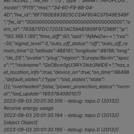
Rel.142542","hw_ver":"1.0","type":"SMART.TAPOPLUG","
model":"P115","mac":"34-60-F9-8B-04-
4D","hw_id":"6F7160E893925CCDAF804C57049E549F
","fw_id":"00000000000000000000000000000000","o
em_id":"763B71FDC7202E1AC59AB1909F97296B","ip":
"192.168.1.195","time_diff":60,"ssid":"AjMwZw==","rssi":
-30,"signal_level":3,"auto_off_status":"off","auto_off_re
main_time":0,"latitude":488161,"longitude":86156,"lang"
:"de_DE","avatar":"plug","region":"Europe/Berlin","spec
s":"","nickname":"QsO8cm1gU3RlY2tkb3NlIDE=","has_s
et_location_info":true,"device_on":true,"on_time":96498
,"default_states":{"type":"last_states","state":
{}},"overheated":false,"power_protection_status":"norm
al","last_update":1693764090107}
2023-09-03 20:01:30.109 - debug: tapo.0 (20132)
Receive energy usage
2023-09-03 20:01:30.194 - debug: tapo.0 (20132)
[object Object]
2023-09-03 20:01:30.195 - debug: tapo.0 (20132)