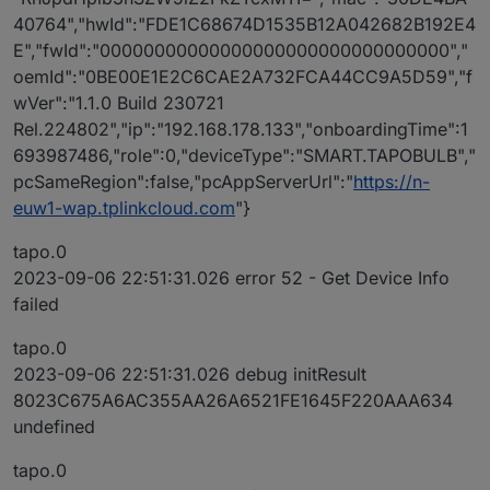
40764","hwId":"FDE1C68674D1535B12A042682B192E4
E","fwId":"00000000000000000000000000000000","
oemId":"0BE00E1E2C6CAE2A732FCA44CC9A5D59","f
wVer":"1.1.0 Build 230721
Rel.224802","ip":"192.168.178.133","onboardingTime":1
693987486,"role":0,"deviceType":"SMART.TAPOBULB","
pcSameRegion":false,"pcAppServerUrl":"
https://n-
euw1-wap.tplinkcloud.com
"}
tapo.0
2023-09-06 22:51:31.026 error 52 - Get Device Info
failed
tapo.0
2023-09-06 22:51:31.026 debug initResult
8023C675A6AC355AA26A6521FE1645F220AAA634
undefined
tapo.0