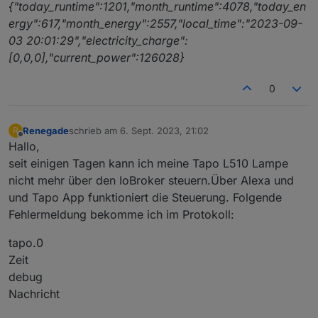
{"today_runtime":1201,"month_runtime":4078,"today_en
ergy":617,"month_energy":2557,"local_time":"2023-09-
03 20:01:29","electricity_charge":
[0,0,0],"current_power":126028}
0
Renegade
schrieb am
6. Sept. 2023, 21:02
R
zuletzt editiert von
Offline
Hallo,
seit einigen Tagen kann ich meine Tapo L510 Lampe
nicht mehr über den IoBroker steuern.Über Alexa und
und Tapo App funktioniert die Steuerung. Folgende
Fehlermeldung bekomme ich im Protokoll:
tapo.0
Zeit
debug
Nachricht