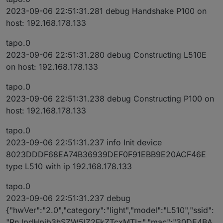
2023-09-06 22:51:31.281 debug Handshake P100 on
host: 192.168.178.133
tapo.0
2023-09-06 22:51:31.280 debug Constructing L510E
on host: 192.168.178.133
tapo.0
2023-09-06 22:51:31.238 debug Constructing P100 on
host: 192.168.178.133
tapo.0
2023-09-06 22:51:31.237 info Init device
8023DDDF68EA74B36939DEF0F91EBB9E20ACF46E
type L510 with ip 192.168.178.133
tapo.0
2023-09-06 22:51:31.237 debug
{"hwVer":"2.0","category":"light","model":"L510","ssid":
"RnJpdHpib3hSZW5lZ2FkZTcxMTI=","mac":"30DE4BA