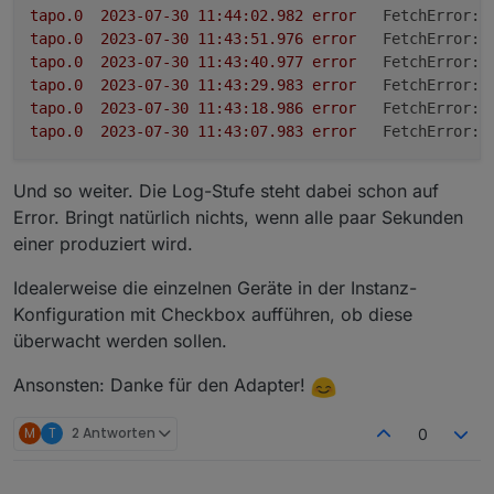
tapo.0
2023-07-30 11:44:02.982	
error
FetchError:
tapo.0
2023-07-30 11:43:51.976	
error
FetchError:
tapo.0
2023-07-30 11:43:40.977	
error
FetchError:
tapo.0
2023-07-30 11:43:29.983	
error
FetchError:
tapo.0
2023-07-30 11:43:18.986	
error
FetchError:
tapo.0
2023-07-30 11:43:07.983	
error
FetchError:
Und so weiter. Die Log-Stufe steht dabei schon auf
Error. Bringt natürlich nichts, wenn alle paar Sekunden
einer produziert wird.
Idealerweise die einzelnen Geräte in der Instanz-
Konfiguration mit Checkbox aufführen, ob diese
überwacht werden sollen.
Ansonsten: Danke für den Adapter!
M
T
2 Antworten
0