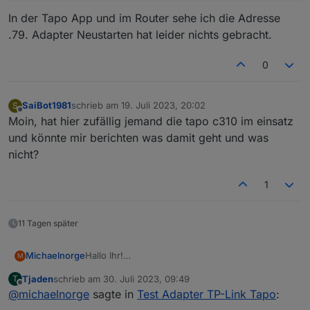
jeweiligen Befehl
Steckdose und Kamerasteuerung aktivieren
In der Tapo App und im Router sehe ich die Adresse
.79. Adapter Neustarten hat leider nichts gebracht.
0
SaiBot1981
schrieb am
19. Juli 2023, 20:02
S
zuletzt editiert von
Offline
Moin, hat hier zufällig jemand die tapo c310 im einsatz
und könnte mir berichten was damit geht und was
nicht?
1
11 Tagen später
Hallo Ihr!
Michaelnorge
M
Könnte man irgendwie die Error-Meldungen im
Tjaden
schrieb am
30. Juli 2023, 09:49
T
Log verringern?
Leider fängt der Tapo-Adapter an zu meckern,
zuletzt editiert von
Offline
@
michaelnorge
sagte in
Test Adapter TP-Link Tapo
:
Ich habe hier einige Kameras von Tapo. eine von
daß eben diese Kamera nicht mehr zu finden ist.
denen ist im Wohnzimmer, die an einer
Das wäre ja nicht so schlimm, aber der sendet
Alternativ wäre es cool, wenn diese