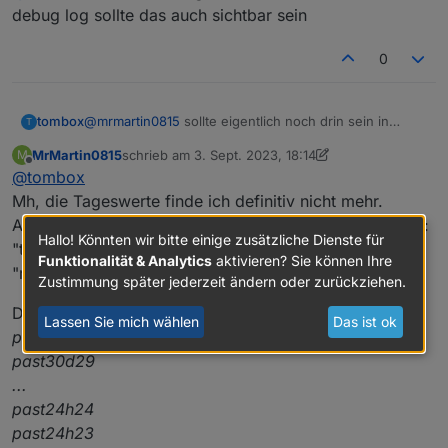
debug log sollte das auch sichtbar sein
0
tombox
@
mrmartin0815
sollte eigentlich noch drin sein in
T
einem debug log sollte das auch sichtbar sein
MrMartin0815
schrieb am
3. Sept. 2023, 18:14
M
zuletzt editiert von MrMartin0815
9. März 2023, 20:2
Offline
@
tombox
Mh, die Tageswerte finde ich definitiv nicht mehr.
Aus dem Debug-Log entnehme ich nur folgende Werte:
Hallo! Könnten wir bitte einige zusätzliche Dienste für
"today_energy"
Funktionalität & Analytics
aktivieren? Sie können Ihre
"month_energy"
Zustimmung später jederzeit ändern oder zurückziehen.
Die "alten" Werte
Lassen Sie mich wählen
Das ist ok
past30d30
past30d29
...
past24h24
past24h23