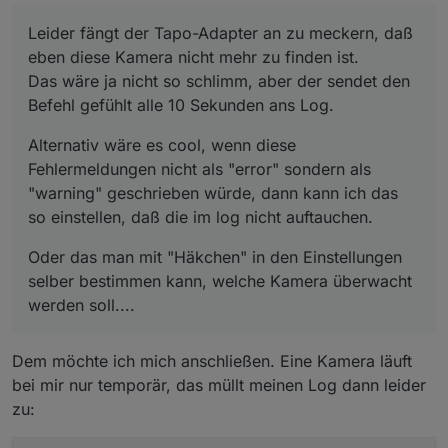
Schaltsteckdose angeschlossen ist - halt wegen
den Befehl gefühlt alle 10 Sekunden ans Log.
Fehlermeldungen nicht als "error" sondern als
Leider fängt der Tapo-Adapter an zu meckern, daß
Datenschutz, Privatsphäre, besseres Gefühl und
"warning" geschrieben würde, dann kann ich
Oder das man mit "Häkchen" in den
so weiter. Die schaltet sich halt nur an, wenn
das so einstellen, daß die im log nicht
eben diese Kamera nicht mehr zu finden ist.
Einstellungen selber bestimmen kann, welche
keiner mehr zu Hause ist.
auftauchen.
Kamera überwacht werden soll....
Liebe Grüße
Das wäre ja nicht so schlimm, aber der sendet den
Michael
Befehl gefühlt alle 10 Sekunden ans Log.
Alternativ wäre es cool, wenn diese
Fehlermeldungen nicht als "error" sondern als
"warning" geschrieben würde, dann kann ich das
so einstellen, daß die im log nicht auftauchen.
Oder das man mit "Häkchen" in den Einstellungen
selber bestimmen kann, welche Kamera überwacht
werden soll....
App auf Handy aufrufen
"ich" (rechts unten) aufrufen
Dem möchte ich mich anschließen. Eine Kamera läuft
"Dienste"
"Dienste von Drittanbietern"
bei mir nur temporär, das müllt meinen Log dann leider
"Kompatibilität mit Drittanbietern" auf "ON"
zu: