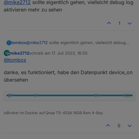
@
mike2712
sollte eigentlich gehen, vielleicht debug log
zugelegt, habe den Adapter hierzufällig gesehen,
aber dazu später, es geht um die P100, dachte
Steuern kann ich diese ohne Probleme, aber ich
aktivieren mehr zu sehen
damals das es mit dem HS100 Adapter ging, aus
kann keinen Status auslesen, hier hat jemad aber
diesem Grund habe ich jetzt meine P100 Steckdosen
beschrieben das er den Status aus der P100
1
wieder ausgekramt.
auslesen kann, welcher Datenpunkt ist das? Ich habe
alles auf änderungen nach dem Schalten durchsucht
und kann nichts finden.
tombox
@
mike2712
sollte eigentlich gehen, vielleicht debug
T
log aktivieren mehr zu sehen
mike2712
schrieb am
17. Juli 2023, 16:55
M
zuletzt editiert von
Offline
@
tombox
danke, es funktioniert, habe den Datenpunkt device_on
übersehen
ioBroker im Docker auf Qnap TS-453A 16GB Ram 4-Bay
0