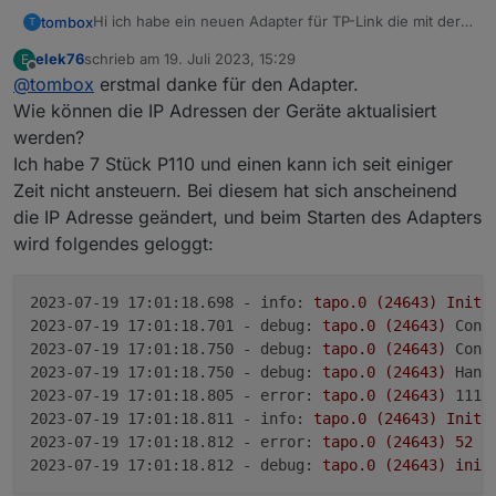
Hi ich habe ein neuen Adapter für TP-Link die mit der
tombox
T
Tapo App überwacht werden können, geschrieben.
elek76
schrieb am
19. Juli 2023, 15:29
E
Der Adapter loggt sich über die Cloud ein um alle
Dann versucht er sich lokal mit username und
zuletzt editiert von
Offline
@
tombox
erstmal danke für den Adapter.
Geräte mit IP zu finden
Password auf die Geräte zu verbinden und zu steuern.
Wenn das Gerät nicht als online erkannt wird kann
Aktuelle Werte:
Wie können die IP Adressen der Geräte aktualisiert
manuell die IP gesetzt wird.
tapo.0.id
werden?
tapo.0.id.ip
Motion Detection funktioniert mit Stream User und
Ich habe 7 Stück P110 und einen kann ich seit einiger
Password
Zeit nicht ansteuern. Bei diesem hat sich anscheinend
Minimum Node v14 muss installiert sein, sonst
Zum Installieren:
bekommt man exit code 25 beim installieren
https://github.com/TA2k/ioBroker.tapo
die IP Adresse geändert, und beim Starten des Adapters
Für die aktuelle Version
bitte das latest
wird folgendes geloggt:
Repo auswählen:
2023-07-19 17:01:18.698 - info:
tapo.0
(24643)
Init
2023-07-19 17:01:18.701 - debug:
tapo.0
(24643)
Cons
2023-07-19 17:01:18.750 - debug:
tapo.0
(24643)
Cons
2023-07-19 17:01:18.750 - debug:
tapo.0
(24643)
Hand
2023-07-19 17:01:18.805 - error:
tapo.0
(24643)
111 
2023-07-19 17:01:18.811 - info:
tapo.0
(24643)
Initi
Loginablauf:
2023-07-19 17:01:18.812 - error:
tapo.0
(24643)
52
-
Die Tapo App Zugangsdaten eingeben
2023-07-19 17:01:18.812 - debug:
tapo.0
(24643)
init
Steuern
tapo.0.id.remote auf true setzen steuert den