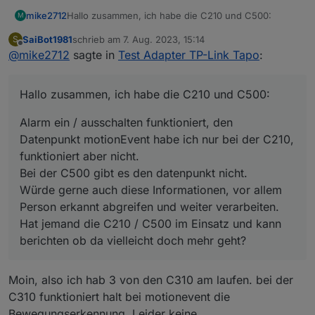
Hallo zusammen, ich habe die C210 und C500:
mike2712
M
SaiBot1981
schrieb am
7. Aug. 2023, 15:14
S
Alarm ein / ausschalten funktioniert, den Datenpunkt
zuletzt editiert von
Offline
@
mike2712
sagte in
Test Adapter TP-Link Tapo
:
motionEvent habe ich nur bei der C210, funktioniert
aber nicht.
Bei der C500 gibt es den datenpunkt nicht.
Hallo zusammen, ich habe die C210 und C500:
Würde gerne auch diese Informationen, vor allem
Person erkannt abgreifen und weiter verarbeiten.
Alarm ein / ausschalten funktioniert, den
Hat jemand die C210 / C500 im Einsatz und kann
berichten ob da vielleicht doch mehr geht?
Datenpunkt motionEvent habe ich nur bei der C210,
funktioniert aber nicht.
Bei der C500 gibt es den datenpunkt nicht.
Würde gerne auch diese Informationen, vor allem
Person erkannt abgreifen und weiter verarbeiten.
Hat jemand die C210 / C500 im Einsatz und kann
berichten ob da vielleicht doch mehr geht?
Moin, also ich hab 3 von den C310 am laufen. bei der
C310 funktioniert halt bei motionevent die
Bewegungserkennung. Leider keine