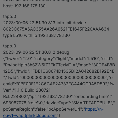
host: 192.168.178.130
tapo.0
2023-09-06 22:51:30.813 info Init device
8023C675A6AC355AA26A6521FE1645F220AAA634
type L510 with ip 192.168.178.130
tapo.0
2023-09-06 22:51:30.812 debug
{"hwVer":"2.0","category":"light","model":"L510","ssid":
"RnJpdHpib3hSZW5lZ2FkZTcxMTI=","mac":"30DE4B8B
12D5","hwId":"FDE1C68674D1535B12A042682B192E4E
","fwId":"00000000000000000000000000000000","o
emId":"0BE00E1E2C6CAE2A732FCA44CC9A5D59","fw
Ver":"1.1.0 Build 230721
Rel.224802","ip":"192.168.178.130","onboardingTime":1
693987078,"role":0,"deviceType":"SMART.TAPOBULB","
pcSameRegion":false,"pcAppServerUrl":"
https://n-
euw1-wap.tplinkcloud.com
"}