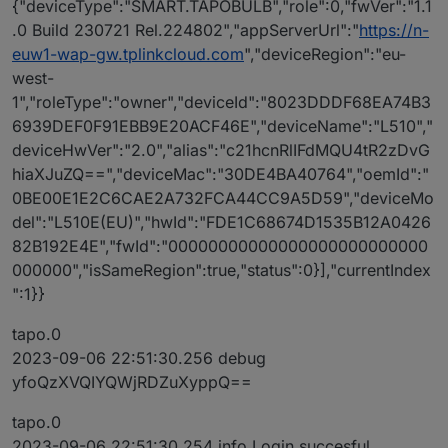
{"deviceType":"SMART.TAPOBULB","role":0,"fwVer":"1.1
.0 Build 230721 Rel.224802","appServerUrl":"
https://n-
euw1-wap-gw.tplinkcloud.com
","deviceRegion":"eu-
west-
1","roleType":"owner","deviceId":"8023DDDF68EA74B3
6939DEF0F91EBB9E20ACF46E","deviceName":"L510","
deviceHwVer":"2.0","alias":"c21hcnRlIFdMQU4tR2zDvG
hiaXJuZQ==","deviceMac":"30DE4BA40764","oemId":"
0BE00E1E2C6CAE2A732FCA44CC9A5D59","deviceMo
del":"L510E(EU)","hwId":"FDE1C68674D1535B12A0426
82B192E4E","fwId":"00000000000000000000000000
000000","isSameRegion":true,"status":0}],"currentIndex
":1}}
tapo.0
2023-09-06 22:51:30.256 debug
yfoQzXVQIYQWjRDZuXyppQ==
tapo.0
2023-09-06 22:51:30.254 info Login succesful