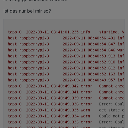
Minimum Node v14 muss installiert sein, sonst
Zum Installieren:
bekommt man exit code 25 beim installieren
https://github.com/TA2k/ioBroker.tapo
Ist das nur bei mir so?
Für die aktuelle Version
bitte das latest
Repo auswählen:
tapo.0
2022-09-11 08:41:01.235	
info
starting.
Ve
host.raspberrypi-3
2022-09-11 08:40:56.401	
info
host.raspberrypi-3
2022-09-11 08:40:54.647	
info
host.raspberrypi-3
2022-09-11 08:40:54.646	
warn
host.raspberrypi-3
2022-09-11 08:40:53.913	
info
host.raspberrypi-3
2022-09-11 08:40:52.910	
info
Loginablauf:
Die Tapo App Zugangsdaten eingeben
host.raspberrypi-3
2022-09-11 08:40:52.612	
info
Steuern
host.raspberrypi-3
2022-09-11 08:40:52.163	
info
App auf Handy aufrufen
tapo.0.id.remote auf true setzen steuert den
host.raspberrypi-3
2022-09-11 08:40:49.957	
info
"ich" (rechts unten) aufrufen
jeweiligen Befehl
Steckdose und Kamerasteuerung aktivieren
tapo.0
2022-09-11 08:40:49.342	
error
Cannot
check
"Dienste"
tapo.0
2022-09-11 08:40:49.341	
error
Cannot
check
"Dienste von Drittanbietern"
tapo.0
2022-09-11 08:40:49.339	
error
Cannot
check
"Kompatibilität mit Drittanbietern" auf "ON"
tapo.0
2022-09-11 08:40:49.336	
error
Error: Could
tapo.0
2022-09-11 08:40:49.335	
warn
get state er
tapo.0
2022-09-11 08:40:49.334	
warn
Could not pe
tapo.0
2022-09-11 08:40:49.333	
error
Error: Could
tapo.0
2022-09-11 08:40:49.333	
warn
get state er