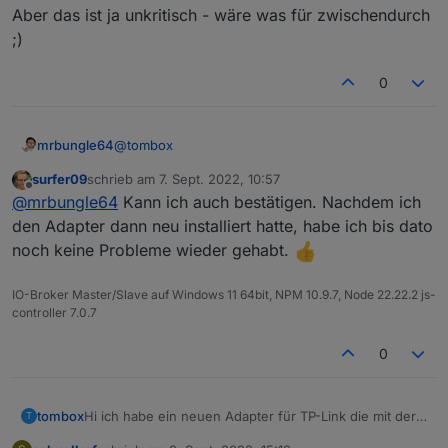
Aber das ist ja unkritisch - wäre was für zwischendurch
;)
Loginablauf:
0
Die Tapo App Zugangsdaten eingeben
Steuern
tapo.0.id.remote auf true setzen steuert den
@
tombox
mrbungle64
jeweiligen Befehl
Steckdose und Kamerasteuerung aktivieren
surfer09
schrieb am
7. Sept. 2022, 10:57
Bei mir läuft der Adapter jetzt auch seit ein paar
zuletzt editiert von
Offline
@
mrbungle64
Kann ich auch bestätigen. Nachdem ich
Tagen stabil (mit 3 P115 Devices)
Mir fällt nur diese Meldung im Log auf:
den Adapter dann neu installiert hatte, habe ich bis dato
noch keine Probleme wieder gehabt.
tapo.0	2022-09-05 20:56:55.467	info	[ob
tapo.0	2022-09-05 20:02:47.656	info	[ob
IO-Broker Master/Slave auf Windows 11 64bit, NPM 10.9.7, Node 22.22.2 js-
Aber das ist ja unkritisch - wäre was für
controller 7.0.7
zwischendurch ;)
0
Hi ich habe ein neuen Adapter für TP-Link die mit der
tombox
T
App auf Handy aufrufen
Tapo App überwacht werden können, geschrieben.
"ich" (rechts unten) aufrufen