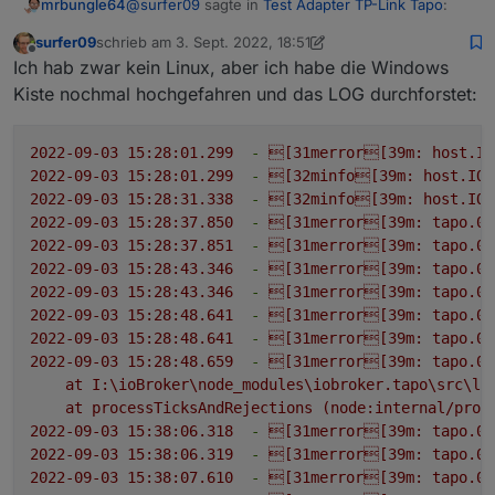
@
surfer09
sagte in
Test Adapter TP-Link Tapo
:
mrbungle64
surfer09
schrieb am
3. Sept. 2022, 18:51
zuletzt editiert von surfer09
9. März 2022, 21:15
Offline
@
tombox
Ich hätte dir gerne LOGs gegeben,
Ich hab zwar kein Linux, aber ich habe die Windows
das System war aber schon zerschossen
Kiste nochmal hochgefahren und das LOG durchforstet:
Falls du das System nicht komplett neu aufgesetzt
und ich konnte es nicht mehr starten.
hast könntest du mit
2022-09-03 15:28:01.299
-
[31merror[39m:
host.IO
2022-09-03 15:28:01.299
-
[32minfo[39m:
host.IOB
schauen ob noch was davon da ist.
2022-09-03 15:28:31.338
-
[32minfo[39m:
host.IOB
2022-09-03 15:28:37.850
-
[31merror[39m:
tapo.0
2022-09-03 15:28:37.851
-
[31merror[39m:
tapo.0
2022-09-03 15:28:43.346
-
[31merror[39m:
tapo.0
2022-09-03 15:28:43.346
-
[31merror[39m:
tapo.0
2022-09-03 15:28:48.641
-
[31merror[39m:
tapo.0
2022-09-03 15:28:48.641
-
[31merror[39m:
tapo.0
2022-09-03 15:28:48.659
-
[31merror[39m:
tapo.0
at
I:\ioBroker\node_modules\iobroker.tapo\src\li
at
processTicksAndRejections
(node:internal/proc
2022-09-03 15:38:06.318
-
[31merror[39m:
tapo.0
2022-09-03 15:38:06.319
-
[31merror[39m:
tapo.0
2022-09-03 15:38:07.610
-
[31merror[39m:
tapo.0