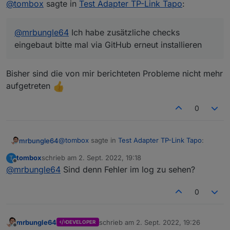
@
tombox
sagte in
Test Adapter TP-Link Tapo
:
@
mrbungle64
Ich habe zusätzliche checks
eingebaut bitte mal via GitHub erneut installieren
Bisher sind die von mir berichteten Probleme nicht mehr
aufgetreten
0
@
tombox
sagte in
Test Adapter TP-Link Tapo
:
mrbungle64
tombox
schrieb am
2. Sept. 2022, 19:18
T
zuletzt editiert von
Offline
@
mrbungle64
Sind denn Fehler im log zu sehen?
@
mrbungle64
Ich habe zusätzliche checks
eingebaut bitte mal via GitHub erneut
Bisher sind die von mir berichteten Probleme
installieren
0
nicht mehr aufgetreten
mrbungle64
schrieb am
2. Sept. 2022, 19:26
DEVELOPER
zuletzt editiert von
Offline