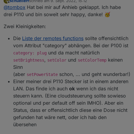
schuellerf
schrieb am
9. Sept. 2022, 15:12
S
Der Adapter loggt sich über die Cloud ein um alle
Dann versucht er sich lokal mit username und
zuletzt editiert von
"Dienste"
Offline
@
tombox
Hat bei mir auf Anhieb geklappt. Ich habe
Geräte mit IP zu finden
Password auf die Geräte zu verbinden und zu steuern.
"Dienste von Drittanbietern"
Wenn das Gerät nicht als online erkannt wird kann
Aktuelle Werte:
drei P110 und bin soweit sehr happy, danke! 🥳
"Kompatibilität mit Drittanbietern" auf "ON"
manuell die IP gesetzt wird.
tapo.0.id
tapo.0.id.ip
Motion Detection funktioniert mit Stream User und
Zwei Kleinigkeiten:
Password
Minimum Node v14 muss installiert sein, sonst
Zum Installieren:
Die
Liste der remotes functions
sollte offensichtlich
bekommt man exit code 25 beim installieren
https://github.com/TA2k/ioBroker.tapo
vom Attribut "category" abhängen. Bei der P100 ist
Für die aktuelle Version
bitte das latest
und da macht natürlich
category: plug
Repo auswählen:
,
und
keinen
setBrightness
setColor
setColorTemp
Sinn
(aber
schon, ... und geht wunderbar!)
setPowerState
Einer meiner drei P110 Stecker ist in einem anderen
LAN. Das finde ich auch
ok
wenn ich das nicht
steuern kann. (Eine cloudsteuerung sollte sowieso
Loginablauf:
optional und per default off sein IMHO). Aber ein
Die Tapo App Zugangsdaten eingeben
Status, dass er offensichtlich diese eine Dose nicht
Steuern
tapo.0.id.remote auf true setzen steuert den
gefunden hat wäre nett, oder ich hab den
jeweiligen Befehl
Steckdose und Kamerasteuerung aktivieren
übersehen