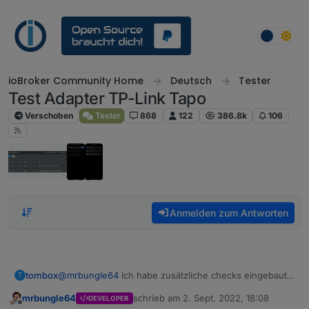
Weiter zum Inhalt
ioBroker Community Home
Deutsch
Tester
Test Adapter TP-Link Tapo
Verschoben
Tester
868
122
386.8k
106
Anmelden zum Antworten
tombox
@
mrbungle64
Ich habe zusätzliche checks eingebaut
T
bitte mal via GitHub erneut installieren
mrbungle64
schrieb am
2. Sept. 2022, 18:08
DEVELOPER
zuletzt editiert von
Offline