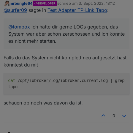
mrbungle64
schrieb am
3. Sept. 2022, 18:12
DEVELOPER
es nicht mehr starten.
zuletzt editiert von
Offline
@
surfer09
sagte in
Test Adapter TP-Link Tapo
:
Was ich sicher sagen kann: Es war eine Steckdose
nicht eingesteckt, also nicht online. 2 waren
eingesteckt.
@
tombox
Ich hätte dir gerne LOGs gegeben, das
Bemerkt hatte ich das Problem auch erst, als ich
gesehen hatte, dass sich die Steckdosen nicht
System war aber schon zerschossen und ich konnte
einschalteten.
es nicht mehr starten.
Ich wollte dann zum Testen manuell den Datenpunkt
"remote" auf "true" setzen, damit sich die Dose
einschaltet, das funktionierte aber auch nicht mehr. Er
Falls du das System nicht komplett neu aufgesetzt hast
hatte dann auch einen Fehler, aber den Wortlaut kann
könntest du mit
ich dir leider auch nicht sagen. Es war aber nicht der
Fehler, wie bei
@
mrbungle64
cat
/opt/iobroker/log/iobroker.current.log | grep
tapo
schauen ob noch was davon da ist.
0