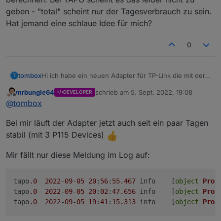
2022-09-03 17:05:41.444  - [31merror[39m: 
geben - "total" scheint nur der Tagesverbrauch zu sein.
2022-09-03 17:05:41.445  - [31merror[39m: 
Loginablauf:
Hat jemand eine schlaue Idee für mich?
2022-09-03 17:05:57.466  - [31merror[39m: 
Die Tapo App Zugangsdaten eingeben
Steuern
0
tapo.0.id.remote auf true setzen steuert den
jeweiligen Befehl
Steckdose und Kamerasteuerung aktivieren
Hi ich habe ein neuen Adapter für TP-Link die mit der
tombox
T
Tapo App überwacht werden können, geschrieben.
mrbungle64
schrieb am
5. Sept. 2022, 19:08
DEVELOPER
Der Adapter loggt sich über die Cloud ein um alle
Dann versucht er sich lokal mit username und
zuletzt editiert von
Offline
@
tombox
Geräte mit IP zu finden
Password auf die Geräte zu verbinden und zu steuern.
Wenn das Gerät nicht als online erkannt wird kann
Aktuelle Werte:
Bei mir läuft der Adapter jetzt auch seit ein paar Tagen
manuell die IP gesetzt wird.
tapo.0.id
tapo.0.id.ip
Motion Detection funktioniert mit Stream User und
stabil (mit 3 P115 Devices)
Password
Minimum Node v14 muss installiert sein, sonst
Zum Installieren:
Mir fällt nur diese Meldung im Log auf:
bekommt man exit code 25 beim installieren
https://github.com/TA2k/ioBroker.tapo
Für die aktuelle Version
bitte das latest
Repo auswählen:
tapo
.0
2022
-
09
-
05
20
:
56
:
55.467
	info	[
object
Prom
tapo
.0
2022
-
09
-
05
20
:
02
:
47.656
	info	[
object
Prom
tapo
.0
2022
-
09
-
05
19
:
41
:
15.313
	info	[
object
Prom