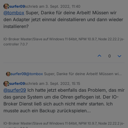
reduziert
läuft voll mit Warnungen, dass die Dose nicht
2022-09-02 16:28:44.450  - [31merror[39m: 
surfer09
schrieb am
3. Sept. 2022, 11:40
zuletzt editiert von
erreichbar ist.
2022-09-02 16:28:48.577  - [31merror[39m: 
Offline
@
tombox
Super, Danke für deine Arbeit! Müssen wir
2022-09-02 16:28:49.455  - [31merror[39m: 
den Adapter jetzt einmal deinstallieren und dann wieder
2022-09-02 16:28:49.456  - [31merror[39m: 
2022-09-02 16:28:49.456  - [31merror[39m: 
installieren?
2022-09-02 16:28:50.583  - [31merror[39m: 
2022-09-02 16:28:50.583  - [31merror[39m: 
IO-Broker Master/Slave auf Windows 11 64bit, NPM 10.9.7, Node 22.22.2 js-
controller 7.0.7
0
surfer09
@
tombox
Super, Danke für deine Arbeit! Müssen wir
den Adapter jetzt einmal deinstallieren und dann
surfer09
schrieb am
3. Sept. 2022, 15:15
wieder installieren?
zuletzt editiert von
Offline
@
surfer09
Ich hatte jetzt ebenfalls das Problem, das mir
das ganze System um die Ohren geflogen ist. Der IO-
Broker Dienst ließ sich auch nicht mehr starten. Ich
musste auch ein Backup zurückspielen...
IO-Broker Master/Slave auf Windows 11 64bit, NPM 10.9.7, Node 22.22.2 js-