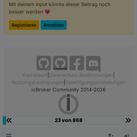
tapo.0	2022-09-11 08:40:49.306	error	Cann
Mit deinem Input könnte dieser Beitrag noch
tapo.0	2022-09-11 08:40:49.300	warn	get 
besser werden 💗
tapo.0	2022-09-11 08:40:49.298	warn	get 
tapo.0	2022-09-11 08:40:49.295	warn	get 
tapo.0	2022-09-11 08:40:49.255	warn	get 
Registrieren
Anmelden
tapo.0	2022-09-11 08:40:49.253	warn	get 
tapo.0	2022-09-11 08:40:49.228	warn	get
host.raspberrypi-3

2022-09-11 08:40:48.630	info	stopInstanc
tapo.0	2022-09-11 08:40:48.617	info	Term
tapo.0	2022-09-11 08:40:48.611	info	ter
Community
Impressum
|
Datenschutz-Bestimmungen
|
Nutzungsbedingungen
|
Einwilligungseinstellungen
ioBroker Community 2014-2026
23 von 868