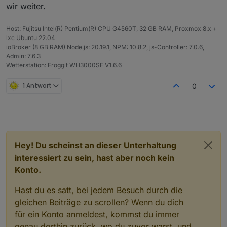
wir weiter.
Host: Fujitsu Intel(R) Pentium(R) CPU G4560T, 32 GB RAM, Proxmox 8.x +
lxc Ubuntu 22.04
ioBroker (8 GB RAM) Node.js: 20.19.1, NPM: 10.8.2, js-Controller: 7.0.6,
Admin: 7.6.3
Wetterstation: Froggit WH3000SE V1.6.6
1 Antwort
0
Hey! Du scheinst an dieser Unterhaltung
interessiert zu sein, hast aber noch kein
Konto.
Hast du es satt, bei jedem Besuch durch die
gleichen Beiträge zu scrollen? Wenn du dich
für ein Konto anmeldest, kommst du immer
genau dorthin zurück, wo du zuvor warst, und