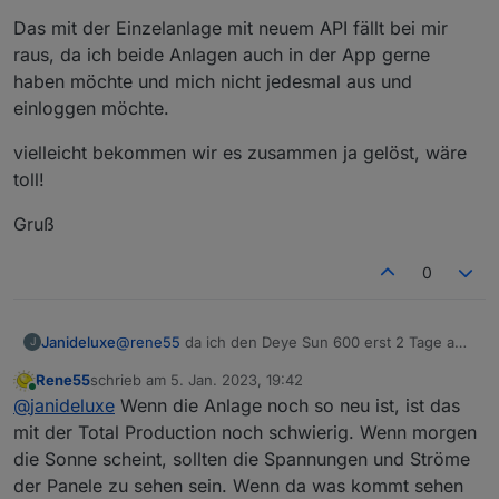
Das mit der Einzelanlage mit neuem API fällt bei mir
raus, da ich beide Anlagen auch in der App gerne
haben möchte und mich nicht jedesmal aus und
einloggen möchte.
vielleicht bekommen wir es zusammen ja gelöst, wäre
toll!
Gruß
0
@
rene55
da ich den Deye Sun 600 erst 2 Tage am
Janideluxe
J
laufen habe und es momentan ja echt mies mit
Rene55
schrieb am
5. Jan. 2023, 19:42
Sonne aussieht habe ich bei der Gesamtproduktion
Das mit der Einzelanlage mit neuem API fällt bei mir
zuletzt editiert von
Online
@
janideluxe
Wenn die Anlage noch so neu ist, ist das
in der App 0.00 kWh stehen. Da bei ralle in der App
raus, da ich beide Anlagen auch in der App gerne
jedoch alles da ist vermute ich mal dass die Werte
haben möchte und mich nicht jedesmal aus und
vielleicht bekommen wir es zusammen ja gelöst,
mit der Total Production noch schwierig. Wenn morgen
um 0 nicht das Problem sind.
einloggen möchte.
wäre toll!
die Sonne scheint, sollten die Spannungen und Ströme
Gruß
der Panele zu sehen sein. Wenn da was kommt sehen