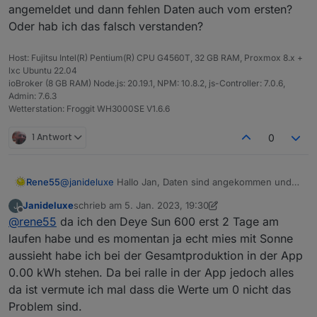
angemeldet und dann fehlen Daten auch vom ersten?
fehlen!
Ist und bleibt trotz allem eine Klasse Leistung so etwas zu
Oder hab ich das falsch verstanden?
hab zwar mal nach Solarman hin geschrieben, aber es
Programmieren ! - T O P -!
kommt keine Antwort.
Host: Fujitsu Intel(R) Pentium(R) CPU G4560T, 32 GB RAM, Proxmox 8.x +
lxc Ubuntu 22.04
ioBroker (8 GB RAM) Node.js: 20.19.1, NPM: 10.8.2, js-Controller: 7.0.6,
Admin: 7.6.3
Wetterstation: Froggit WH3000SE V1.6.6
1 Antwort
0
Rene55
@
janideluxe
Hallo Jan, Daten sind angekommen und
ich hab schon mal getestet. Tatsächlich sind in den
Janideluxe
schrieb am
5. Jan. 2023, 19:30
J
Antworten von Inverter #221219822 in den Feldern für
zuletzt editiert von Janideluxe
1. Mai 2023, 20:31
Offline
@
rene55
da ich den Deye Sun 600 erst 2 Tage am
z.B. 'Total Production' keine Werte drin. Wie sieht das
denn in der App aus?
laufen habe und es momentan ja echt mies mit Sonne
Im Inverter #216281543 scheinen alle Werte da zu
aussieht habe ich bei der Gesamtproduktion in der App
sein. Ich schau morgen mittag noch mal rein, in der
0.00 kWh stehen. Da bei ralle in der App jedoch alles
Hoffnung es scheint mehr Sonne und die Werte
da ist vermute ich mal dass die Werte um 0 nicht das
werden > 0.
Problem sind.