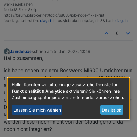
werkzeugkasten
NodeJS Fixer Skript:
https://forum.iobroker.net/topic/68035/iob-node-fix-skript
iob_diag: curl -sLf -o
diag.sh
https://iobroker.net/diag.sh && bash
diag.sh
0
Janideluxe
schrieb am
5. Jan. 2023, 10:49
J
zuletzt editiert von
Offline
Hallo zusammen,
ich habe neben meinem Bosswerk MI600 Umrichter nun
noch eine zweite Anlage mit einem Deye SUN600G3
Hallo! Könnten wir bitte einige zusätzliche Dienste für
angeschafft (ebenfalls kompatibel mit Solarmanapp)
Funktionalität & Analytics
aktivieren? Sie können Ihre
und in den Adapter integriert. Jetzt ist mir aufgefallen,
Zustimmung später jederzeit ändern oder zurückziehen.
dass der Bosswerk viel mehr Datenpunkte liefert als der
Deye (Totalproduktion, Tagesproduktion etc. fehlen
Lassen Sie mich wählen
Das ist ok
komplett). Liefert der Umrichter nicht mehr Werte oder
werden diese (noch) nicht von der Cloud geholt, da
noch nicht integriert?