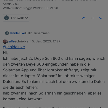
Admin: 7.6.3
Wetterstation: Froggit WH3000SE V1.6.6
J
1 Antwort
0
Hallo zusammen,
Janideluxe
J
ralle
schrieb am
5. Jan. 2023, 17:27
ich habe neben meinem Bosswerk MI600
zuletzt editiert von
Offline
@
janideluxe
Umrichter nun noch eine zweite Anlage mit einem
Deye SUN600G3 angeschafft (ebenfalls kompatibel
Hi,
mit Solarmanapp) und in den Adapter integriert.
Ich habe jetzt 2x Deye Sun 600 und kann sagen, wie ich
Jetzt ist mir aufgefallen, dass der Bosswerk viel
den zweiten Deye 600 eingebunden habe in die
mehr Datenpunkte liefert als der Deye
Solarman App und über Iobroker abfrage, zeigt mir
(Totalproduktion, Tagesproduktion etc. fehlen
komplett). Liefert der Umrichter nicht mehr Werte
dieser im Adapter "Solarman" im Iobroker weniger
oder werden diese (noch) nicht von der Cloud
Daten an. Es fehlen mir auch bei dem zweiten die Daten
geholt, da noch nicht integriert?
die dir auch fehlen!
hab zwar mal nach Solarman hin geschrieben, aber es
kommt keine Antwort.