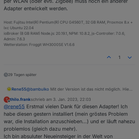
per WLAN (oder evtl. Zigbee) muss noch ein anderer
Adapter entwickelt werden.
Host: Fujitsu Intel(R) Pentium(R) CPU G4560T, 32 GB RAM, Proxmox 8.x +
lxc Ubuntu 22.04
ioBroker (8 GB RAM) Node.js: 20.19.1, NPM: 10.8.2, js-Controller: 7.0.6,
Admin: 7.6.3
Wetterstation: Froggit WH3000SE V1.6.6
1
29 Tagen später
Rene55
@
bambulko
Mit der Version ist das nicht möglich. Hier
werden lediglich die Daten aus der Cloud ausgelesen
thilo.frank
schrieb am
3. Jan. 2023, 22:03
T
und im ioBroker angezeigt. Für eine direkte Auslesung
zuletzt editiert von
Offline
@
rene55
Erstmal vielen Dank für diesen Adapter! Ich
per WLAN (oder evtl. Zigbee) muss noch ein anderer
Adapter entwickelt werden.
habe diesen gestern installiert (mein gröstes Problem
war, die Installation anzuschieben...) und er läuft nahezu
problemlos (gleich dazu mehr).
Ich bin absuluter Neueinsteiger in der Welt von