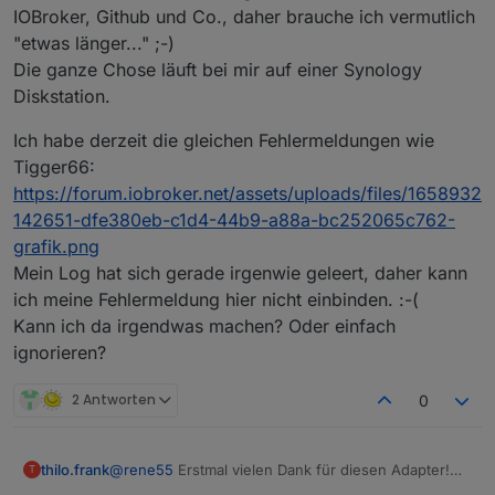
IOBroker, Github und Co., daher brauche ich vermutlich
"etwas länger..." ;-)
Die ganze Chose läuft bei mir auf einer Synology
Diskstation.
Ich habe derzeit die gleichen Fehlermeldungen wie
Tigger66:
https://forum.iobroker.net/assets/uploads/files/1658932
142651-dfe380eb-c1d4-44b9-a88a-bc252065c762-
grafik.png
Mein Log hat sich gerade irgenwie geleert, daher kann
ich meine Fehlermeldung hier nicht einbinden. :-(
Kann ich da irgendwas machen? Oder einfach
ignorieren?
2 Antworten
0
@
rene55
Erstmal vielen Dank für diesen Adapter!
thilo.frank
T
Ich habe diesen gestern installiert (mein gröstes