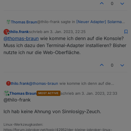
0
@thilo-frank sagte in
[Neuer Adapter] Solarman
Thomas Braun
PV, Bosswerk MI600
:
thilo.frank
schrieb am
3. Jan. 2023, 22:25
T
zuletzt editiert von
Offline
@
thomas-braun
wie komme ich denn auf die Konsole?
Mein Log hat sich gerade irgenwie geleert,
daher kann ich meine Fehlermeldung hier
Muss ich dazu den Terminal-Adapter installieren? Bisher
nicht einbinden.
nutzte ich nur die Web-Oberfläche.
sollte das in der Konsole anzeigen. Wenn es
nicht komplett gelöscht wurde jedenfalls.
0
thilo.frank
@
thomas-braun
wie komme ich denn auf die
T
Konsole? Muss ich dazu den Terminal-Adapter
Thomas Braun
schrieb am
3. Jan. 2023, 22:33
MOST ACTIVE
installieren? Bisher nutzte ich nur die Web-
zuletzt editiert von
Online
@thilo-frank
Oberfläche.
Ich hab keine Ahnung von Sinnlosigy-Zeuch.
Linux-Werkzeugkasten:
https://forum.iobroker.net/topic/42952/der-kleine-iobroker-linux-