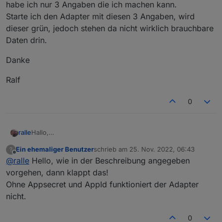
habe ich nur 3 Angaben die ich machen kann.
Starte ich den Adapter mit diesen 3 Angaben, wird
dieser grün, jedoch stehen da nicht wirklich brauchbare
Daten drin.
Danke
Ralf
0
Hallo,
ralle
Ich wolltw den Adapter auch nutzen, den API Key habe ich
Ein ehemaliger Benutzer
schrieb am
25. Nov. 2022, 06:43
?
bekommen aber was ist der APP Secret ?
Danke
zuletzt editiert von
Offline
@
ralle
Hello, wie in der Beschreibung angegeben
Bekomme ich diesen auch von "Solarman", ansonsten
habe ich nur 3 Angaben die ich machen kann.
Ralf
vorgehen, dann klappt das!
Starte ich den Adapter mit diesen 3 Angaben, wird dieser
Ohne Appsecret und AppId funktioniert der Adapter
grün, jedoch stehen da nicht wirklich brauchbare Daten
nicht.
drin.
0