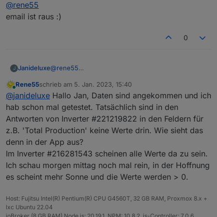
Offline
@
rene55
zu gehen benötige ich die Daten, die der Deye sendet.
Magst du mir deine Zugangsdaten (per Mail an
email ist raus :)
raschy@gmx.de
) schicken? Dann schau ich mir das
mal an.
0
Janideluxe
@
rene55
J
email ist raus :)
Rene55
schrieb am
5. Jan. 2023, 15:40
zuletzt editiert von
Online
@
janideluxe
Hallo Jan, Daten sind angekommen und ich
hab schon mal getestet. Tatsächlich sind in den
Antworten von Inverter #221219822 in den Feldern für
z.B. 'Total Production' keine Werte drin. Wie sieht das
denn in der App aus?
Im Inverter #216281543 scheinen alle Werte da zu sein.
Ich schau morgen mittag noch mal rein, in der Hoffnung
es scheint mehr Sonne und die Werte werden > 0.
Host: Fujitsu Intel(R) Pentium(R) CPU G4560T, 32 GB RAM, Proxmox 8.x +
lxc Ubuntu 22.04
ioBroker (8 GB RAM) Node.js: 20.19.1, NPM: 10.8.2, js-Controller: 7.0.6,