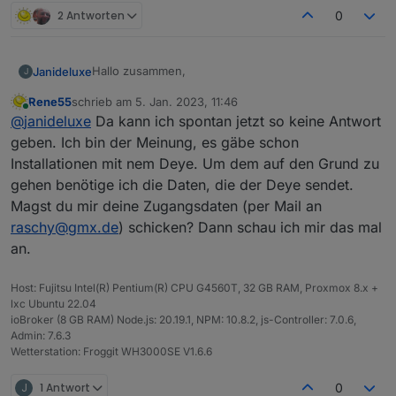
2 Antworten
0
Hallo zusammen,
Janideluxe
J
Rene55
schrieb am
5. Jan. 2023, 11:46
ich habe neben meinem Bosswerk MI600
zuletzt editiert von
Online
@
janideluxe
Da kann ich spontan jetzt so keine Antwort
Umrichter nun noch eine zweite Anlage mit einem
Deye SUN600G3 angeschafft (ebenfalls kompatibel
geben. Ich bin der Meinung, es gäbe schon
mit Solarmanapp) und in den Adapter integriert.
Installationen mit nem Deye. Um dem auf den Grund zu
Jetzt ist mir aufgefallen, dass der Bosswerk viel
gehen benötige ich die Daten, die der Deye sendet.
mehr Datenpunkte liefert als der Deye
Magst du mir deine Zugangsdaten (per Mail an
(Totalproduktion, Tagesproduktion etc. fehlen
komplett). Liefert der Umrichter nicht mehr Werte
raschy@gmx.de
) schicken? Dann schau ich mir das mal
oder werden diese (noch) nicht von der Cloud
an.
geholt, da noch nicht integriert?
Host: Fujitsu Intel(R) Pentium(R) CPU G4560T, 32 GB RAM, Proxmox 8.x +
lxc Ubuntu 22.04
ioBroker (8 GB RAM) Node.js: 20.19.1, NPM: 10.8.2, js-Controller: 7.0.6,
Admin: 7.6.3
Wetterstation: Froggit WH3000SE V1.6.6
J
1 Antwort
0