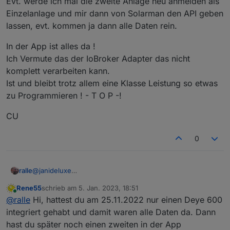
Evt. werde ich mal die zweite Anlage neu anmelden als
Einzelanlage und mir dann von Solarman den API geben
lassen, evt. kommen ja dann alle Daten rein.
In der App ist alles da !
Ich Vermute das der IoBroker Adapter das nicht
komplett verarbeiten kann.
Ist und bleibt trotz allem eine Klasse Leistung so etwas
zu Programmieren ! - T O P -!
CU
0
@
janideluxe
ralle
Hi,
Rene55
schrieb am
5. Jan. 2023, 18:51
Ich habe jetzt 2x Deye Sun 600 und kann sagen, wie ich
Evt. werde ich mal die zweite Anlage neu anmelden als
zuletzt editiert von
Online
@
ralle
Hi, hattest du am 25.11.2022 nur einen Deye 600
den zweiten Deye 600 eingebunden habe in die Solarman
Einzelanlage und mir dann von Solarman den API geben
App und über Iobroker abfrage, zeigt mir dieser im
lassen, evt. kommen ja dann alle Daten rein.
In der App ist alles da !
integriert gehabt und damit waren alle Daten da. Dann
Adapter "Solarman" im Iobroker weniger Daten an. Es
Ich Vermute das der IoBroker Adapter das nicht komplett
hast du später noch einen zweiten in der App
fehlen mir auch bei dem zweiten die Daten die dir auch
verarbeiten kann.
CU