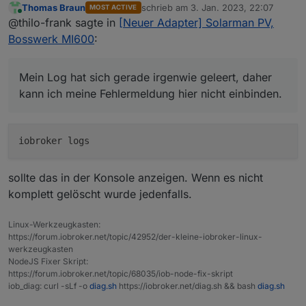
Thomas Braun
schrieb am
3. Jan. 2023, 22:07
MOST ACTIVE
Problem war, die Installation anzuschieben...) und er
Ich habe derzeit die gleichen Fehlermeldungen wie
zuletzt editiert von
Online
@thilo-frank sagte in
[Neuer Adapter] Solarman PV,
läuft nahezu problemlos (gleich dazu mehr).
Tigger66:
Ich bin absuluter Neueinsteiger in der Welt von
https://forum.iobroker.net/assets/uploads/files/1658
Bosswerk MI600
:
IOBroker, Github und Co., daher brauche ich
932142651-dfe380eb-c1d4-44b9-a88a-
vermutlich "etwas länger..." ;-)
bc252065c762-grafik.png
Die ganze Chose läuft bei mir auf einer Synology
Mein Log hat sich gerade irgenwie geleert, daher
Mein Log hat sich gerade irgenwie geleert, daher
Diskstation.
kann ich meine Fehlermeldung hier nicht einbinden.
kann ich meine Fehlermeldung hier nicht einbinden.
:-(
Kann ich da irgendwas machen? Oder einfach
ignorieren?
sollte das in der Konsole anzeigen. Wenn es nicht
komplett gelöscht wurde jedenfalls.
Linux-Werkzeugkasten:
https://forum.iobroker.net/topic/42952/der-kleine-iobroker-linux-
werkzeugkasten
NodeJS Fixer Skript:
https://forum.iobroker.net/topic/68035/iob-node-fix-skript
iob_diag: curl -sLf -o
diag.sh
https://iobroker.net/diag.sh && bash
diag.sh