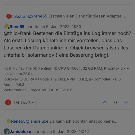
@
rene55
Erstmal vielen Dank für diesen Adapter!
thilo.frank
T
Ich habe diesen gestern installiert (mein gröstes
Rene55
schrieb am
5. Jan. 2023, 11:50
Problem war, die Installation anzuschieben...) und er
Ich habe derzeit die gleichen Fehlermeldungen wie
zuletzt editiert von
Online
@thilo-frank Bestehen die Einträge ins Log immer noch?
läuft nahezu problemlos (gleich dazu mehr).
Tigger66:
Ich bin absuluter Neueinsteiger in der Welt von
https://forum.iobroker.net/assets/uploads/files/1658
Als erste Lösung könnte ich mir vorstellen, dass das
IOBroker, Github und Co., daher brauche ich
932142651-dfe380eb-c1d4-44b9-a88a-
Löschen der Datenpunkte im Objektbrowser (also alles
vermutlich "etwas länger..." ;-)
bc252065c762-grafik.png
unterhalb 'solarmanpv') eine Besserung bringt.
Die ganze Chose läuft bei mir auf einer Synology
Mein Log hat sich gerade irgenwie geleert, daher
Diskstation.
kann ich meine Fehlermeldung hier nicht einbinden.
:-(
Host: Fujitsu Intel(R) Pentium(R) CPU G4560T, 32 GB RAM, Proxmox 8.x +
Kann ich da irgendwas machen? Oder einfach
lxc Ubuntu 22.04
ignorieren?
ioBroker (8 GB RAM) Node.js: 20.19.1, NPM: 10.8.2, js-Controller: 7.0.6,
Admin: 7.6.3
Wetterstation: Froggit WH3000SE V1.6.6
T
1 Antwort
0
Rene55
@
janideluxe
Da kann ich spontan jetzt so keine
Antwort geben. Ich bin der Meinung, es gäbe schon
Janideluxe
schrieb am
5. Jan. 2023, 13:42
J
Installationen mit nem Deye. Um dem auf den Grund
zuletzt editiert von