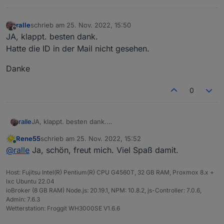
ralle
schrieb am
25. Nov. 2022, 15:50
zuletzt editiert von
Offline
JA, klappt. besten dank.
Hatte die ID in der Mail nicht gesehen.
Danke
0
JA, klappt. besten dank.
ralle
Hatte die ID in der Mail nicht gesehen.
Rene55
schrieb am
25. Nov. 2022, 15:52
Danke
zuletzt editiert von
Online
@
ralle
Ja, schön, freut mich. Viel Spaß damit.
Host: Fujitsu Intel(R) Pentium(R) CPU G4560T, 32 GB RAM, Proxmox 8.x +
lxc Ubuntu 22.04
ioBroker (8 GB RAM) Node.js: 20.19.1, NPM: 10.8.2, js-Controller: 7.0.6,
Admin: 7.6.3
Wetterstation: Froggit WH3000SE V1.6.6