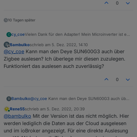
0
10 Tagen später
cy_coe
Vielen Dank für den Adapter! Mein Microinverter ist ein
C
Deye SUN600G3
Bambulko
schrieb am
5. Dez. 2022, 14:10
B
-EU-230. Funktioniert bestens mit diesem Adapter.
zuletzt editiert von
Offline
@
cy_coe
Kann man den Deye SUN600G3 auch über
Zigbee auslesen? Ich überlege mir diesen zuzulegen.
Funktioniert das auslesen auch zuverlässig?
0
Bambulko
@
cy_coe
Kann man den Deye SUN600G3 auch über
B
Zigbee auslesen? Ich überlege mir diesen
Rene55
schrieb am
5. Dez. 2022, 20:39
zuzulegen. Funktioniert das auslesen auch
zuletzt editiert von
Online
@
bambulko
Mit der Version ist das nicht möglich. Hier
zuverlässig?
werden lediglich die Daten aus der Cloud ausgelesen
und im ioBroker angezeigt. Für eine direkte Auslesung