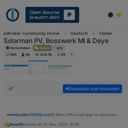
Weiter zum Inhalt
ioBroker Community Home
Deutsch
Tester
Solarman PV, Bosswerk MI & Deye
Verschoben
Tester
jetz
565
68
224.5k
65
Anmelden zum Antworten
@
rene55
Mein CPU-Load liegt so zwischen
webwalker2001
35%-50%. RAM bei ca. 50%. Sollte eigentlich
Rene55
schrieb am
11. Nov. 2022, 16:49
passen. Kann man den Timeout evtl. irgendwo
lg
zuletzt editiert von