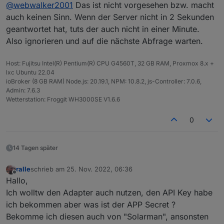
Online
@
webwalker2001
Das ist nicht vorgesehen bzw. macht
einstellen?
webwalker2001
auch keinen Sinn. Wenn der Server nicht in 2 Sekunden
geantwortet hat, tuts der auch nicht in einer Minute.
Also ignorieren und auf die nächste Abfrage warten.
Host: Fujitsu Intel(R) Pentium(R) CPU G4560T, 32 GB RAM, Proxmox 8.x +
lxc Ubuntu 22.04
ioBroker (8 GB RAM) Node.js: 20.19.1, NPM: 10.8.2, js-Controller: 7.0.6,
Admin: 7.6.3
Wetterstation: Froggit WH3000SE V1.6.6
0
14 Tagen später
ralle
schrieb am
25. Nov. 2022, 06:36
zuletzt editiert von
Offline
Hallo,
Ich wolltw den Adapter auch nutzen, den API Key habe
ich bekommen aber was ist der APP Secret ?
Bekomme ich diesen auch von "Solarman", ansonsten