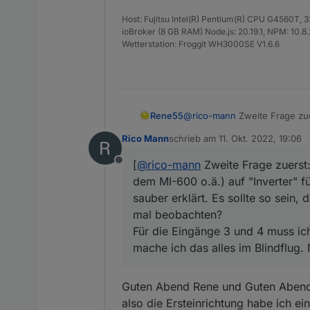
Host: Fujitsu Intel(R) Pentium(R) CPU G4560T,
ioBroker (8 GB RAM) Node.js: 20.19.1, NPM: 10.8.2,
Wetterstation: Froggit WH3000SE V1.6.6
Rene55
@
rico-mann
Zweite Frage zue
o.ä.) auf "Inverter" für groß
Rico Mann
schrieb am
11. Okt. 2022, 19:06
sein, dass nur in einer Eins
zuletzt editiert von
Für die Eingänge 3 und 4 mu
[
@
rico-mann
Zweite Frage zuerst:
Offline
das alles im Blindflug. Notfa
dem MI-600 o.ä.) auf "Inverter" f
sauber erklärt. Es sollte so sein,
mal beobachten?
Für die Eingänge 3 und 4 muss i
mache ich das alles im Blindflug.
Guten Abend Rene und Guten Abend 
also die Ersteinrichtung habe ich e