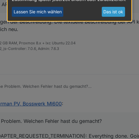
 API-Description
Lassen Sie mich wählen
Das ist ok
gen der Beschreibung. Die textuelle Beschreibung der API k
ich neu.
 32 GB RAM, Proxmox 8.x + lxc Ubuntu 22.04
 js-Controller: 7.0.6, Admin: 7.6.3
n WR sehr gerne zum Ausprobieren und Testen zur Verfügung. Leider ka
mir erst folgen (komisch-aber stand da) Schreib mir mal was du brauchs
he Problem. Welchen Fehler hast du gemacht?
Terminated (ADAPTER_REQUESTED_TERMINATION): Everything done. Going to termin
arman PV, Bosswerk MI600
:
tializeStation] error: TypeError: response.data.stationList is not iterable
sion 0.1.4 (non-npm: raschy/ioBroker.solarmanpv#3f0.....f7c0) in
oker.solarmanpv, node: v16.17.0, js-controller: 4.0.23
 Problem. Welchen Fehler hast du gemacht?
DAPTER_REQUESTED_TERMINATION): Everything done. Going 