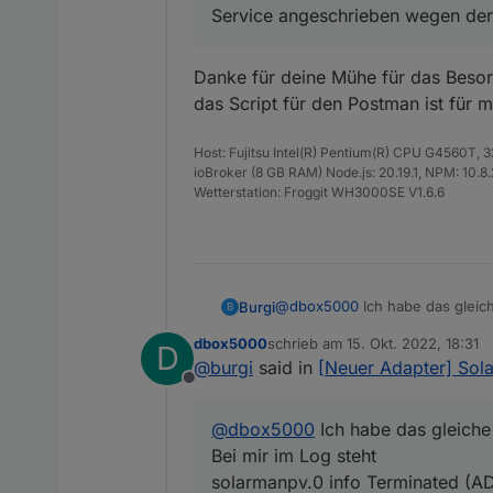
Service angeschrieben wegen der
Danke für deine Mühe für das Besor
das Script für den Postman ist für m
Host: Fujitsu Intel(R) Pentium(R) CPU G4560T,
ioBroker (8 GB RAM) Node.js: 20.19.1, NPM: 10.8.2,
Wetterstation: Froggit WH3000SE V1.6.6
Ich stelle mich und meine
schreiben, dazu musst du 
Danke und Gruß
@
dbox5000
Ich habe das gleic
Burgi
B
Bei mir im Log steht
dbox5000
schrieb am
15. Okt. 2022, 18:31
D
solarmanpv.0 info 
Ich hab den mi600.
zuletzt editiert von
@
burgi
said in
[Neuer Adapter] Sol
solarmanpv.0 warn [ini
Zugangsdaten sind da.
Offline
solarmanpv.0 info starting. Ver
Wo liegt mein Problem?
Vielen Dank im Voraus!
/opt/iobroker/node_modules/iobr
Thomas
@
dbox5000
Ich habe das gleiche
Bei mir im Log steht
solarmanpv.0 info Terminated (A