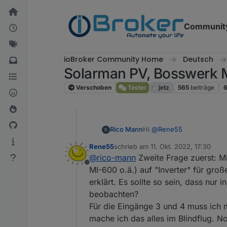
Weiter zum Inhalt
Communit
ioBroker Community Home
Deutsch
Solarman PV, Bosswerk 
Verschoben
Tester
jetz
565
beiträge
Hi
@
Rene55
Rico Mann
Rene55
schrieb am
11. Okt. 2022, 17:30
Vielen Dank für deine groß
zuletzt editiert von
@
rico-mann
Zweite Frage zuerst: Mi
Deye 1600, welcher sich o
Offline
Frage: wäre es möglich, d
MI-600 o.ä.) auf "Inverter" für gro
erklärt. Es sollte so sein, dass nur
Zweite Frage: Wozu dient 
beobachten?
probiert, konnte jedoch ke
Für die Eingänge 3 und 4 muss ich
mache ich das alles im Blindflug. N