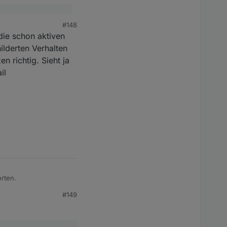
konkraftwerke mi dem
#148
och nicht sauber
die schon aktiven
bitte mal
ult)
lderten Verhalten
en MI-600 habe,
 richtig. Sieht ja
il
punkte Datenpunkte
rten.
#149