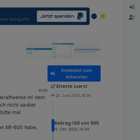
Anmelden zum
Antworten
Älteste zuerst
#146
23. Juni 2022, 18:26
onkraftwerke mi dem
berwachen?
och nicht sauber
bitte mal
it und einmal ohne
Beitrag 149 von 565
en MI-600 habe,
12. Okt. 2022, 14:06