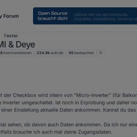
y Forum
Tester
MI & Deye
68
kommentatoren
224.9k
aufrufe
65
beobachtet
artige Arbeit! Ich nutze einen
t der Checkbox wird intern von "Micro-Inverter" (für Balk
hne Probleme einbinden lies.
ie Eingänge drei und vier ebenso wie die Eingänge eins und zwei zu ü
ße Inverter umgeschaltet. Ist noch in Erprobung und daher n
 in einer Einstellung aktuelle Daten ankommen. Kannst du das 
die checkbox „inverter“ in den Adaptereinstellungen? Ich habe einmal m
in unterschied feststellen.
 mal sehen, ob davon auch Daten ankommen. Da ich nur ein
otfalls brauche ich auch mal deine Zugangsdaten.