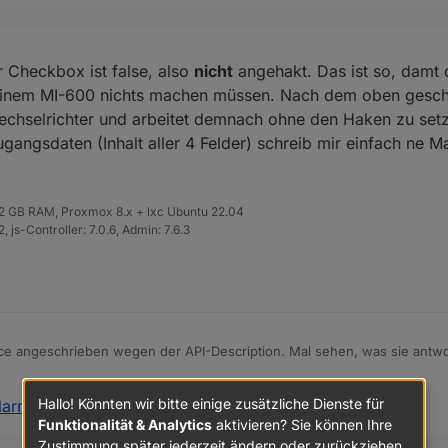
ge zuerst: Mit der Checkbox wird intern von "Micro-Inverter" (für Bal
ter" für große Inverter umgeschaltet. Ist noch in Erprobung und daher n
en Abend in die Runde ,
r Checkbox ist false, also
nicht
angehakt. Das ist so, damt 
in, dass nur in einer Einstellung aktuelle Daten ankommen. Kannst du das 
abe ich eingeschalteter Inverter Checkbox gemacht (ist glaube auch defa
 einem MI-600 nichts machen müssen. Nach dem oben geschi
punkte:
 4 muss ich mal sehen, ob davon auch Daten ankommen. Da ich nur ein
chselrichter und arbeitet demnach ohne den Haken zu setzen
Blindflug. Notfalls brauche ich auch mal deine Zugangsdaten.
angsdaten (Inhalt aller 4 Felder) schreib mir einfach ne Ma
 32 GB RAM, Proxmox 8.x + lxc Ubuntu 22.04
 js-Controller: 7.0.6, Admin: 7.6.3
rter Checkbox rausgenommenen und paar weitere sehr nützliche Daten
ce angeschrieben wegen der API-Description. Mal sehen, was sie antwo
 2022, 16:07
Hallo! Könnten wir bitte einige zusätzliche Dienste für
olarman PV, Bosswerk MI600
:
Funktionalität & Analytics
aktivieren? Sie können Ihre
Zustimmung später jederzeit ändern oder zurückziehen.