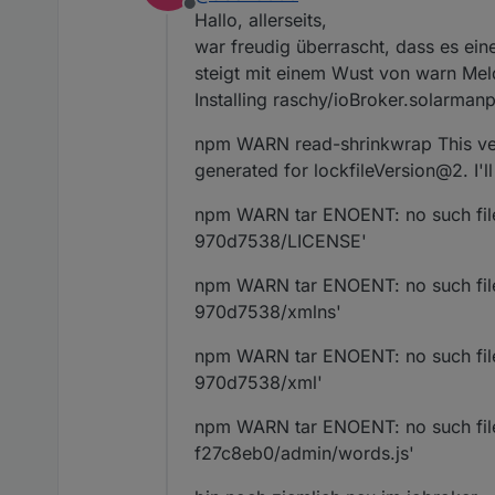
Offline
Hallo, allerseits,
war freudig überrascht, dass es einen
steigt mit einem Wust von warn Mel
Installing raschy/ioBroker.solarm
npm WARN read-shrinkwrap This vers
generated for lockfileVersion@2. I'll
npm WARN tar ENOENT: no such file 
970d7538/LICENSE'
npm WARN tar ENOENT: no such file 
970d7538/xmlns'
npm WARN tar ENOENT: no such file 
970d7538/xml'
npm WARN tar ENOENT: no such file 
f27c8eb0/admin/words.js'