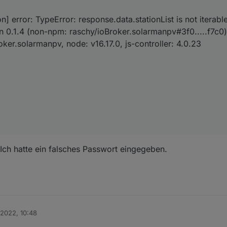
n] error: TypeError: response.data.stationList is not iterabl
on 0.1.4 (non-npm: raschy/ioBroker.solarmanpv#3f0.....f7c0)
er.solarmanpv, node: v16.17.0, js-controller: 4.0.23
 Ich hatte ein falsches Passwort eingegeben.
. 2022, 10:48