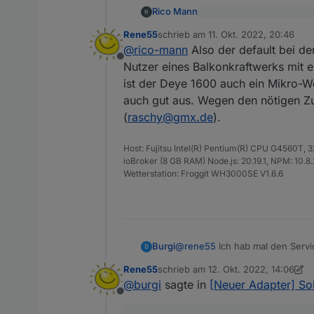
Rico Mann
[
@
rico-mann
Zweite Fra
Rene55
schrieb am
11. Okt. 2022, 20:46
MI-600 o.ä.) auf "Inver
zuletzt editiert von
Guten Abend Rene und Gut
@
rico-mann
Also der default bei de
erklärt. Es sollte so se
also die Ersteinrichtung h
beobachten?
Offline
Nutzer eines Balkonkraftwerks mit
Da gab es folgende Daten
Für die Eingänge 3 und
ist der Deye 1600 auch ein Mikro-We
mache ich das alles im 
auch gut aus. Wegen den nötigen Zug
(
raschy@gmx.de
).
Host: Fujitsu Intel(R) Pentium(R) CPU G4560T,
ioBroker (8 GB RAM) Node.js: 20.19.1, NPM: 10.8.2,
Wetterstation: Froggit WH3000SE V1.6.6
Danach habe ich die Inve
bekommen:
Burgi
@
rene55
Ich hab mal den Servi
B
Rene55
schrieb am
12. Okt. 2022, 14:06
zuletzt editiert von Rene55
10. Dez.
@
burgi
sagte in
[Neuer Adapter] S
Offline