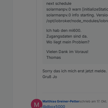
next schedule
solarmanpv.0 warn [initializeStatio
solarmanpv.0 info starting. Versi
/opt/iobroker/node_modules/iobrok
Ich hab den mi600.
Zugangsdaten sind da.
Wo liegt mein Problem?
Vielen Dank im Voraus!
Thomas
Sorry das ich mich erst jetzt melde.
Gruß Jo
Matthias Greiner-Petter
schrieb am
17. Okt
zuletzt editiert von
@
dbox5000