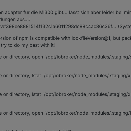
 adapter für die MI300 gibt... lässt sich aber leider bei mir n
dungen aus...:
anpv#398ee8881514f132c1a6011298dc88c4ac86c36f... (Syste
ion of npm is compatible with lockfileVersion@1, but pac
 try to do my best with it!
or directory, open '/opt/iobroker/node_modules/.staging/
or directory, lstat '/opt/iobroker/node_modules/.staging/
or directory, lstat '/opt/iobroker/node_modules/.staging/
or directory, open '/opt/iobroker/node_modules/.staging/