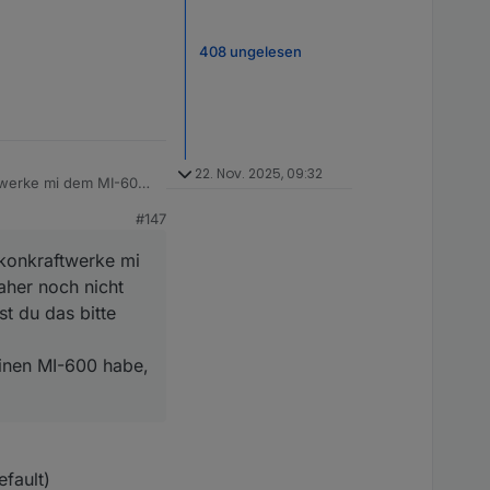
408 ungelesen
22. Nov. 2025, 09:32
ftwerke mi dem MI-600
r erklärt. Es sollte so
#147
-600 habe, mache ich
lkonkraftwerke mi
aher noch nicht
st du das bitte
inen MI-600 habe,
efault)