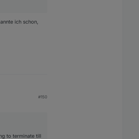
annte ich schon,
nn ich dir keine PN
t
#150
ate till next schedule
to terminate till