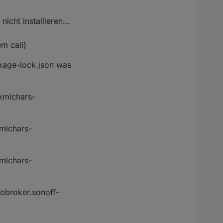
icht installieren...
m call)
kage-lock.json was
xmlchars-
xmlchars-
xmlchars-
iobroker.sonoff-