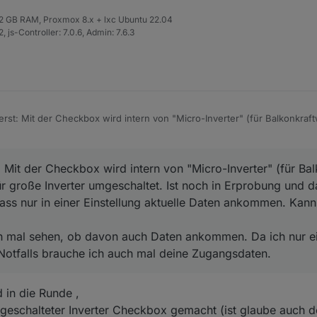
 32 GB RAM, Proxmox 8.x + lxc Ubuntu 22.04
 js-Controller: 7.0.6, Admin: 7.6.3
rst: Mit der Checkbox wird intern von "Micro-Inverter" (für Balkonkra
e Inverter umgeschaltet. Ist noch in Erprobung und daher noch nicht saube
tellung aktuelle Daten ankommen. Kannst du das bitte mal beobachten?
ss ich mal sehen, ob davon auch Daten ankommen. Da ich nur einen MI
 Mit der Checkbox wird intern von "Micro-Inverter" (für Ba
lls brauche ich auch mal deine Zugangsdaten.
ür große Inverter umgeschaltet. Ist noch in Erprobung und d
 dass nur in einer Einstellung aktuelle Daten ankommen. Kann
ch mal sehen, ob davon auch Daten ankommen. Da ich nur e
 Notfalls brauche ich auch mal deine Zugangsdaten.
in die Runde ,
ingeschalteter Inverter Checkbox gemacht (ist glaube auch d