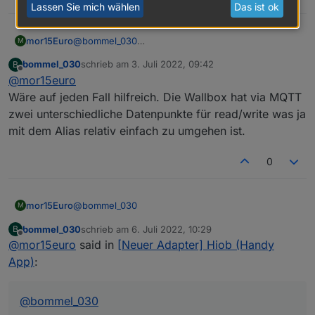
Lassen Sie mich wählen
Das ist ok
mor15Euro
@
bommel_030
M
Ok danke für den hinweis, des werde ich mir dann
bommel_030
schrieb am
3. Juli 2022, 09:42
B
noch genaueranschauen woran das liegen könnte,
zuletzt editiert von
Offline
@
mor15euro
da es eigentlich schon mit aliasen gehen sollte, um
das leben zu erleichtern.
Wäre auf jeden Fall hilfreich. Die Wallbox hat via MQTT
zwei unterschiedliche Datenpunkte für read/write was ja
mit dem Alias relativ einfach zu umgehen ist.
0
@
bommel_030
mor15Euro
M
bommel_030
schrieb am
6. Juli 2022, 10:29
B
Ok, also wenn ich es jz richtig Verstanden
zuletzt editiert von
Offline
@
mor15euro
said in
[Neuer Adapter] Hiob (Handy
haben funktioniert es nur mit aliasen noch
nicht?
App)
:
Ja ist auch noch geplant
@
bommel_030