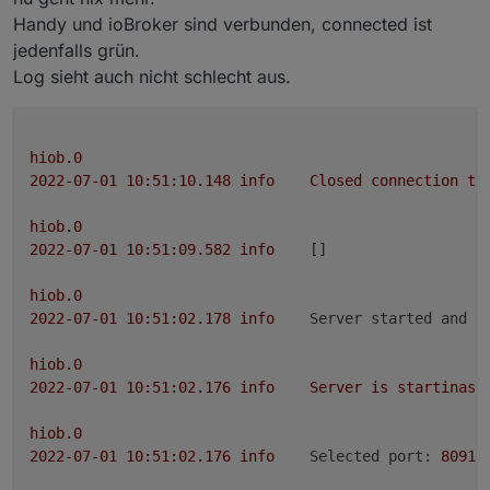
der App noch gehen möchte. Jedoch fehlt mir
Handy und ioBroker sind verbunden, connected ist
zurzeit (neben Studium und Arbeit) die Zeit die
jedenfalls grün.
neuen Funktionen ordentlich zu testen, wodurch
Log sieht auch nicht schlecht aus.
es zunächst in der Beta bleiben wird.
Genauere Tutorials zu den neuen sowie zu den
bereits vorhanden Funktionen wird hoffentlich die
Tage noch kommen.
hiob.0
2022-07-01 10:51:10.148	
info
Closed
connection
to
hiob.0
2022-07-01 10:51:09.582	
info
	[]

hiob.0
2022-07-01 10:51:02.178	
info
Server started and i
hiob.0
2022-07-01 10:51:02.176	
info
Server
is
startinasd
hiob.0
2022-07-01 10:51:02.176	
info
Selected port:
8091