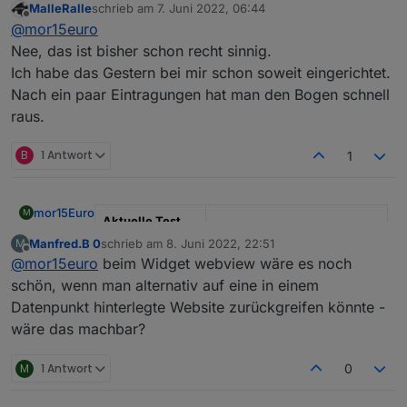
MalleRalle
schrieb am
7. Juni 2022, 06:44
verbessern. Falls du Feedback hättest, wie man das
zuletzt editiert von
Offline
@
mor15euro
noch besser lösen könnte, einfach melden.
Nee, das ist bisher schon recht sinnig.
Ich habe das Gestern bei mir schon soweit eingerichtet.
Nach ein paar Eintragungen hat man den Bogen schnell
raus.
B
1 Antwort
1
mor15Euro
M
Aktuelle Test
Version
0.0.2
Manfred.B 0
schrieb am
8. Juni 2022, 22:51
M
zuletzt editiert von
Offline
@
mor15euro
beim Widget webview wäre es noch
Veröffentlichung
29.05.2022
schön, wenn man alternativ auf eine in einem
sdatum
Datenpunkt hinterlegte Website zurückgreifen könnte -
Github Link
https://github.com/moba15/io
wäre das machbar?
Broker.hiob
M
1 Antwort
0
App
PlayStore