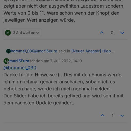
Grüße,
zeigt aber nicht den ausgewählten Ladestrom sondern
Moritz
Werte von 0 bis 11. Wäre schön wenn der Knopf den
jeweiligen Wert anzeigen würde.
M
2 Antworten
0
@
mor15euro
said in
[Neuer Adapter] Hiob
bommel_030
B
(Handy App)
:
mor15Euro
schrieb am
7. Juli 2022, 14:10
M
zuletzt editiert von
Offline
@
bommel_030
@
bommel_030
Danke für die Hinweise :) . Des mit den Enums werde
Kurzes Update zum Thema 1. Alias funktioniert
Ok, also wenn ich es jz richtig
ich mir nochmal genauer anschauen, sobald ich es
grundsätzlich auch. Sobald ich aber einen Alias in
Verstanden haben funktioniert es nur
behoben habe, werde ich mich nochmal melden.
die Aufzählung bringe der für read und write
mit aliasen noch nicht?
Dann hab ich noch einen Änderungswunsch, ich
unterschiedliche Datenpunkte nutzt geht nichts
Ja ist auch noch geplant
kann den Ladestrom meiner Wallbox von 6-11 A
Den Slider habe ich bereits gefixed und wird somit mit
mehr. (Konstellation MQTT/Wallbox).
regeln. Allerdings nur ganze A. Dafür habe ich
dem nächsten Update geändert.
das Advanced/Flexible widget genommen. Als
Main body slider. Min: 6 Max:11 Division: 5.
1
Jetzt habe ich einen Slider mit dem ich die Wert
6,7,8,9,10,11 A setzten kann. Der Knopf auf dem
Slider zeigt aber nicht den ausgewählten