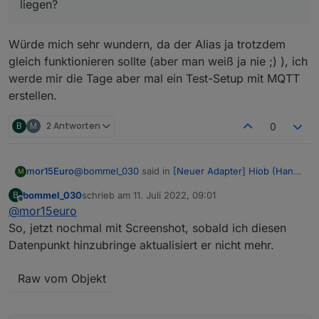
liegen?
Würde mich sehr wundern, da der Alias ja trotzdem
gleich funktionieren sollte (aber man weiß ja nie ;) ), ich
werde mir die Tage aber mal ein Test-Setup mit MQTT
erstellen.
B
M
2 Antworten
0
@
bommel_030
said in
[Neuer Adapter] Hiob (Handy
mor15Euro
M
App)
:
bommel_030
schrieb am
11. Juli 2022, 09:01
B
zuletzt editiert von
Offline
@
mor15euro
kann aber auch an der Kombination
MQTT/Alias liegen?
So, jetzt nochmal mit Screenshot, sobald ich diesen
Würde mich sehr wundern, da der Alias ja trotzdem
Datenpunkt hinzubringe aktualisiert er nicht mehr.
gleich funktionieren sollte (aber man weiß ja nie ;)
), ich werde mir die Tage aber mal ein Test-Setup
mit MQTT erstellen.
Raw vom Objekt