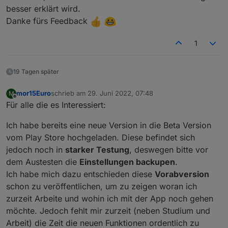
besser erklärt wird.
man ein paar Bilder dazu hätte wie man ein Gerät
Ansich einw mega Idee,Adapter und App vom
Nach ein paar Eintragungen hat man den
einrichtet.
selben Entwickler zu haben.
Bogen schnell raus.
Danke fürs Feedback
1
19 Tagen später
mor15Euro
schrieb am
29. Juni 2022, 07:48
M
zuletzt editiert von
Offline
Für alle die es Interessiert:
Ich habe bereits eine neue Version in die Beta Version
vom Play Store hochgeladen. Diese befindet sich
jedoch noch in
starker Testung
, deswegen bitte vor
dem Austesten die
Einstellungen backupen
.
Ich habe mich dazu entschieden diese
Vorabversion
schon zu veröffentlichen, um zu zeigen woran ich
zurzeit Arbeite und wohin ich mit der App noch gehen
möchte. Jedoch fehlt mir zurzeit (neben Studium und
Arbeit) die Zeit die neuen Funktionen ordentlich zu