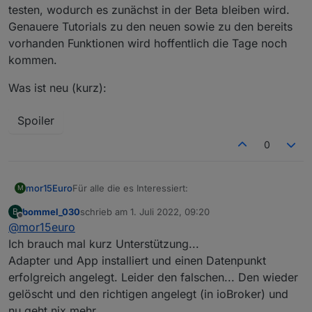
testen, wodurch es zunächst in der Beta bleiben wird.
Genauere Tutorials zu den neuen sowie zu den bereits
vorhanden Funktionen wird hoffentlich die Tage noch
kommen.
Was ist neu (kurz):
Spoiler
0
Für alle die es Interessiert:
mor15Euro
M
bommel_030
schrieb am
1. Juli 2022, 09:20
B
Ich habe bereits eine neue Version in die Beta
zuletzt editiert von
Offline
@
mor15euro
Version vom Play Store hochgeladen. Diese
befindet sich jedoch noch in
starker Testung
,
Was ist neu (kurz):
Ich brauch mal kurz Unterstützung...
deswegen bitte vor dem Austesten die
Adapter und App installiert und einen Datenpunkt
Einstellungen backupen
.
Spoiler
erfolgreich angelegt. Leider den falschen... Den wieder
Ich habe mich dazu entschieden diese
gelöscht und den richtigen angelegt (in ioBroker) und
Vorabversion
schon zu veröffentlichen, um zu
zeigen woran ich zurzeit Arbeite und wohin ich mit
nu geht nix mehr.