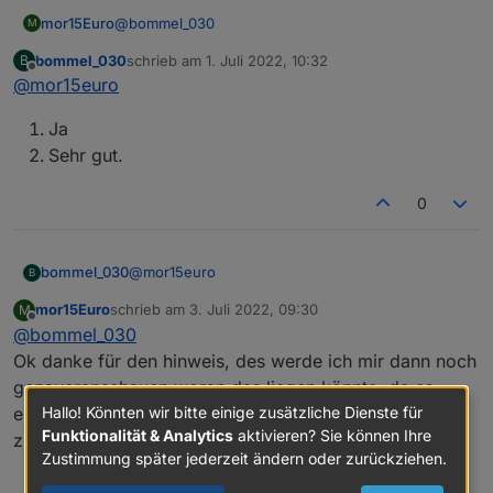
@
bommel_030
mor15Euro
M
hiob.0

2022-07-01 10:51:01.557	debug	Objects cr
bommel_030
schrieb am
1. Juli 2022, 10:32
B
Ok, also wenn ich es jz richtig Verstanden
zuletzt editiert von
Offline
@
mor15euro
haben funktioniert es nur mit aliasen noch
hiob.0

nicht?
2022-07-01 10:51:01.555	debug	Objects cl
Ja
Ja ist auch noch geplant
Sehr gut.
hiob.0

0
@
mor15euro
bommel_030
B
mor15Euro
schrieb am
3. Juli 2022, 09:30
M
Ja
zuletzt editiert von
Offline
@
bommel_030
Sehr gut.
Ok danke für den hinweis, des werde ich mir dann noch
genaueranschauen woran das liegen könnte, da es
eigentlich schon mit aliasen gehen sollte, um das leben
Hallo! Könnten wir bitte einige zusätzliche Dienste für
Funktionalität & Analytics
aktivieren? Sie können Ihre
zu erleichtern.
Zustimmung später jederzeit ändern oder zurückziehen.
0