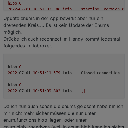
hiob.0
2022-07-01 10:51:02.106	
info
starting.
Version
0.
Update enums in der App bewirkt aber nur ein
hiob.0
drehenden Kreis.... Es ist kein Update der Enums
2022-07-01 10:51:01.801	
debug
States connected to 
möglich.
Drücke ich auch reconnect im Handy kommt jedesmal
hiob.0
folgendes im iobroker.
2022-07-01 10:51:01.730	
debug
States
create
User
P
hiob.0
2022-07-01 10:51:01.730	
debug
States
create
System
hiob
.0
2022
-07-01
10
:
54
:
11.579
info
Closed
connection
to
hiob.0
2022-07-01 10:51:01.699	
debug
Redis States: Use Re
hiob
.0
2022
-07-01
10
:
54
:
09.802
info
[]
hiob.0
2022-07-01 10:51:01.661	
debug
Objects connected to
Da ich nun auch schon die enums gelöscht habe bin ich
hiob.0
mir nicht mehr sicher müssen die nun unter
2022-07-01 10:51:01.658	
debug
Objects
client
initi
enum.functions.hiob liegen, oder unter
enum.hiob.irgendwas (weil in enum.hiob kann ich nichts