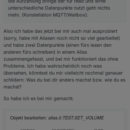
die Aufzählung bringe der für read und write
das Advanced/Flexible widget genommen. Als
Main body slider. Min: 6 Max:11 Division: 5.
unterschiedliche Datenpunkte nutzt geht nichts
Jetzt habe ich einen Slider mit dem ich die Wert
mehr. (Konstellation MQTT/Wallbox).
6,7,8,9,10,11 A setzten kann. Der Knopf auf dem
Slider zeigt aber nicht den ausgewählten
Ladestrom sondern Werte von 0 bis 11. Wäre
Also ich habe das jetzt bei mir auch mal ausprobiert
schön wenn der Knopf den jeweiligen Wert
(sorry, habe mit Aliasen noch nicht so viel gearbeitet)
anzeigen würde.
und habe zwei Datenpunkte (einen fürs lesen den
anderen fürs schreiben) in einem Alias
zusammengefasst, und bei mir funktioniert das ohne
Probleme. Ich habe wahrscheinlich noch was
übersehen, könntest du mir vielleicht nochmal genauer
schildern: Was du bei dir anders machst bzw. wie du es
machst?
So habe ich es bei mir gemacht.