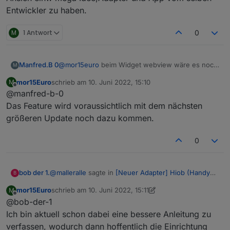
Entwickler zu haben.
M
1 Antwort
0
Manfred.B 0
@
mor15euro
beim Widget webview wäre es noch
M
schön, wenn man alternativ auf eine in einem
mor15Euro
schrieb am
10. Juni 2022, 15:10
M
Datenpunkt hinterlegte Website zurückgreifen
zuletzt editiert von
Offline
@manfred-b-0
könnte - wäre das machbar?
Das Feature wird voraussichtlich mit dem nächsten
größeren Update noch dazu kommen.
0
@
malleralle
sagte in
[Neuer Adapter] Hiob (Handy
bob der 1.
B
App)
:
mor15Euro
schrieb am
10. Juni 2022, 15:11
M
zuletzt editiert von mor15Euro
6. Okt. 2022, 17:12
Offline
@bob-der-1
@
mor15euro
Nee, das ist bisher schon recht sinnig.
Ich bin aktuell schon dabei eine bessere Anleitung zu
Sinnig ja,aber sehr frickelig am Anfang bis man weis
Ich habe das Gestern bei mir schon soweit
verfassen, wodurch dann hoffentlich die Einrichtung
was man genau tun muss.Wäre sicher hilfreich wenn
eingerichtet.