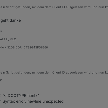
 ein Script gefunden, mit dem dem Client ID ausgelesen wird und nun
ler7/ecoflow-withoutflow/blob/main/cloud-mqtt/ecoflow_get_mqtt_login.
 geht danke
ox
TA III, MLC
824A + 32GB DDR4CT32G4SFD8266
 ein Script gefunden, mit dem dem Client ID ausgelesen wird und nun
ler7/ecoflow-withoutflow/blob/main/cloud-mqtt/ecoflow_get_mqtt_login.
 8: `<!DOCTYPE html>'
9: Syntax error: newline unexpected