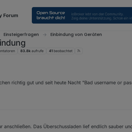
y Forum
Einsteigerfragen
Einbindung von Geräten
bindung
ntatoren
83.8k
aufrufe
41
beobachtet
Wochen richtig gut und seit heute Nacht "Bad username or p
r anschließen. Das Überschussladen lief endlich sauber und