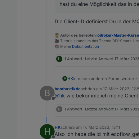
hast du eine Möglichkeit das in d
@
haus-automatisierung
, hast du 
Die Client-ID definierst Du in der M
🧑‍🎓 Autor des beliebten
ioBroker-Master-Kurs
🎥 Tutorials rund um das Thema DIY-Smart-H
📚 Meine
Dokumentation
H
1 Antwort
Letzte Antwort
17. März 2023,
In einem anderen Forum wurde z
HK
H
bombastikde
schrieb am
17. März 2023, 12:
B
Ecoflow mqtt is no longer workin
zuletzt editiert von
@
hk
wie bekomme ich meine Client 
auth/app/certification still works 
Offline
As I though, they added filtration
B
1 Antwort
Letzte Antwort
17. März 2023
@
haus-automatisierung
, hast du 
HK
schrieb am
17. März 2023, 13:11
H
zuletzt editiert von
Also ich habe die Id mit ecoflow_g