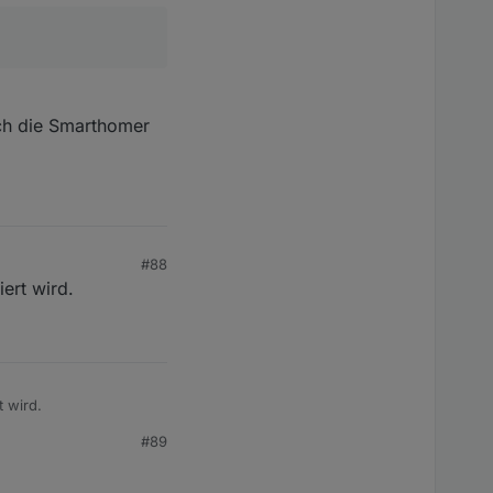
uch die Smarthomer
#88
ert wird.
t wird.
#89