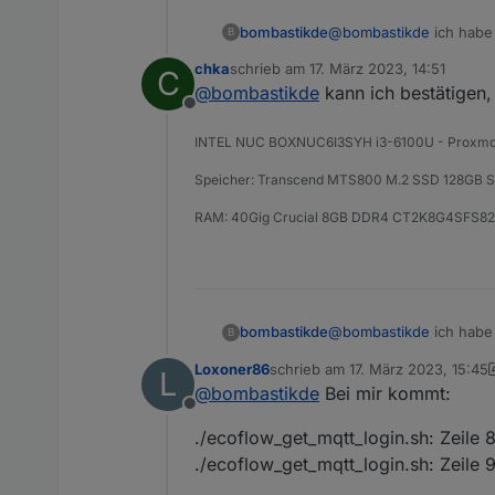
@
bombastikde
ich habe
bombastikde
B
Werte!
chka
schrieb am
17. März 2023, 14:51
C
https://github.com/mmil
zuletzt editiert von
@
bombastikde
kann ich bestätigen,
Offline
INTEL NUC BOXNUC6I3SYH i3-6100U - Proxm
Speicher: Transcend MTS800 M.2 SSD 128GB SA
RAM: 40Gig Crucial 8GB DDR4 CT2K8G4SFS
@
bombastikde
ich habe
bombastikde
B
Werte!
Loxoner86
schrieb am
17. März 2023, 15:45
L
https://github.com/mmil
zuletzt editiert von Loxoner86
@
bombastikde
Bei mir kommt:
Offline
./ecoflow_get_mqtt_login.sh: Zeile
./ecoflow_get_mqtt_login.sh: Zeile 