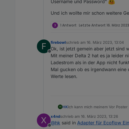
Offline
Username und Password"
Und ich wollte mir schon weitere Ge
X
1 Antwort
Letzte Antwort
16. März 2023
firebowl
schrieb am
16. März 2023, 13:04
F
zuletzt editiert von
Ok, ist jetzt gemein aber jetzt sind
Offline
Mit meiner Delta 2 hat es ja leider 
Ladestrom als in der App nicht funkt
Mal gucken ob es irgendwann eine off
Werte lesen.
Ich kann mich meinem Vor Poster 
HK
H
Password"
x4nd
schrieb am
16. März 2023, 13:26
X
Und ich wollte mir schon weitere
zuletzt editiert von
@
hk
said in
Adapter für Ecoflow Ei
Offline