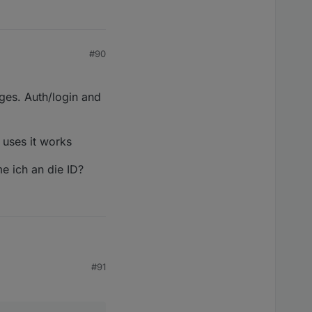
#90
ges. Auth/login and
 uses it works
e ich an die ID?
#91
gin and iot-
rks