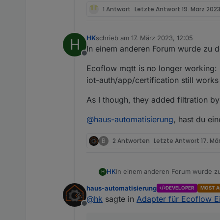
1 Antwort
Letzte Antwort
19. März 2023
HK
schrieb am
17. März 2023, 12:05
H
zuletzt editiert von
In einem anderen Forum wurde zu 
Offline
Ecoflow mqtt is no longer working:
iot-auth/app/certification still work
As I though, they added filtration b
@
haus-automatisierung
, hast du ei
B
2 Antworten
Letzte Antwort
17. Mär
In einem anderen Forum wurde z
HK
H
haus-automatisierung
DEVELOPER
MOST A
Ecoflow mqtt is no longer workin
@
hk
sagte in
Adapter für Ecoflow E
auth/app/certification still works 
Offline
As I though, they added filtration