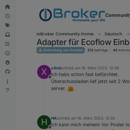
Weiter zum Inhalt
Communit
ioBroker Community Home
Deutsch
Adapter für Ecoflow Ein
Einbindung von Geräten
212
beiträge
42
komme
x4nd
schrieb am
16. März 2023, 12:06
X
zuletzt editiert von
Ich habs schon fast befürchtet.
Offline
Überschussladen lief jetzt seit 2 
server.
HK
schrieb am
16. März 2023, 12:30
H
zuletzt editiert von
Ich kann mich meinem Vor Poster nu