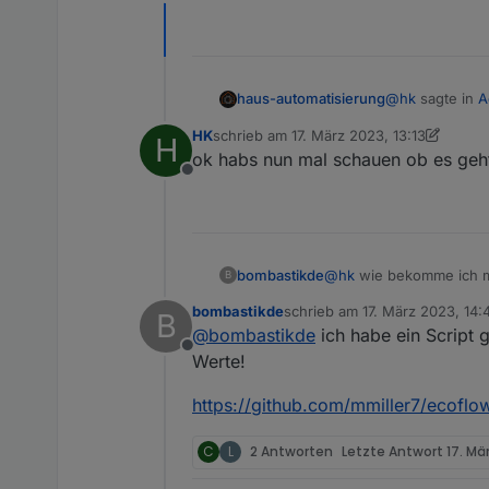
Offline
@
hk
sagte in
A
haus-automatisierung
HK
schrieb am
17. März 2023, 13:13
H
zuletzt editiert von HK
ok habs nun mal schauen ob es geh
hast du eine
Offline
Die Client-ID d
bombastikde
@
hk
wie bekomme ich me
B
bombastikde
schrieb am
17. März 2023, 14:
B
zuletzt editiert von
@
bombastikde
ich habe ein Script
Offline
Werte!
https://github.com/mmiller7/ecoflo
C
L
2 Antworten
Letzte Antwort
17. Mä