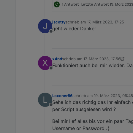
C
1 Antwort
Letzte Antwort
19. März 2023
jscotty
schrieb am
17. März 2023, 17:25
J
zuletzt editiert von
geht wieder Danke!
Offline
x4nd
schrieb am
17. März 2023, 17:56
X
zuletzt editiert von x4nd
Funktioniert auch bei mir wieder. Da
Offline
Loxoner86
schrieb am
19. März 2023, 06:48
L
zuletzt editiert von
Sehe ich das richtig das Ihr einfach
Offline
per Script ausgelesen wird ?
Bei mir lief alles bis vor ein paar 
Username or Password :(