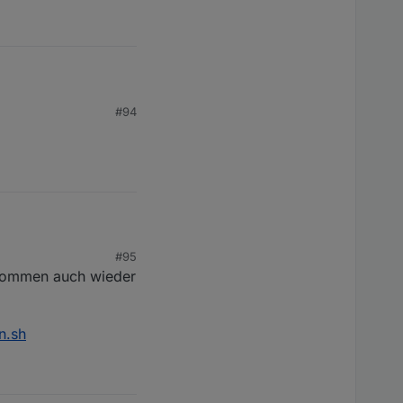
#94
#95
 kommen auch wieder
n.sh