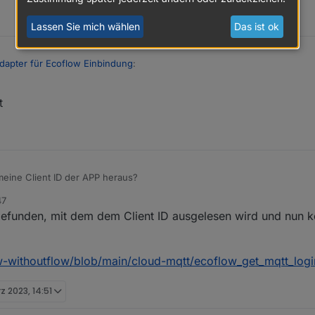
Lassen Sie mich wählen
Das ist ok
dapter für Ecoflow Einbindung
:
t
 Möglichkeit das in dein Script einzubauen?
efinierst Du in der MQTT-Instanz selbst.
ine Client ID der APP heraus?
47
 gefunden, mit dem dem Client ID ausgelesen wird und nun
w-withoutflow/blob/main/cloud-mqtt/ecoflow_get_mqtt_logi
rz 2023, 14:51