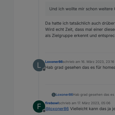
Und ich wollte mir schon weitere 
Da hatte ich tatsächlich auch drübe
Wird echt Zeit, dass mal einer die
als Zielgruppe erkennt und entsprec
Loxoner86
schrieb am
16. März 2023, 23:16
L
zuletzt editiert von
Hab grad gesehen das es für homeass
Offline
Loxoner86
Hab grad gesehen das es f
L
firebowl
schrieb am
17. März 2023, 05:06
F
zuletzt editiert von
@
loxoner86
Vielleicht kann das ja 
Offline