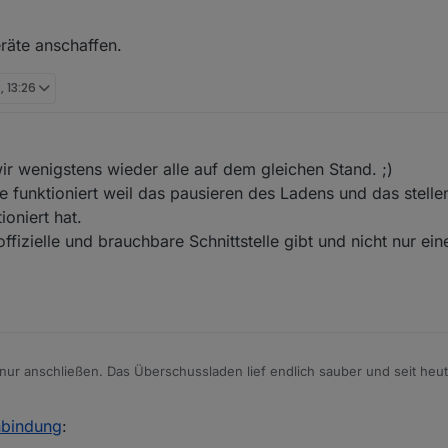
räte anschaffen.
, 13:26
 wir wenigstens wieder alle auf dem gleichen Stand. ;)
nie funktioniert weil das pausieren des Ladens und das stelle
ioniert hat.
izielle und brauchbare Schnittstelle gibt und nicht nur eine
nur anschließen. Das Überschussladen lief endlich sauber und seit he
 Geräte anschaffen.
nbindung
: