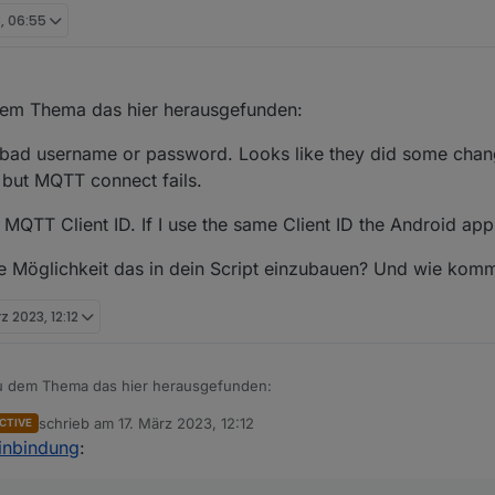
, 06:55
dem Thema das hier herausgefunden:
 bad username or password. Looks like they did some chan
s but MQTT connect fails.
y MQTT Client ID. If I use the same Client ID the Android app
ne Möglichkeit das in dein Script einzubauen? Und wie komm
z 2023, 12:12
u dem Thema das hier herausgefunden:
schrieb am
17. März 2023, 12:12
CTIVE
g: bad username or password. Looks like they did some changes. Auth/lo
zuletzt editiert von
inbindung
:
but MQTT connect fails.
 by MQTT Client ID. If I use the same Client ID the Android app uses it wo