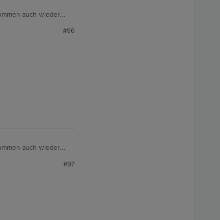
 kommen auch wieder
#96
sh
 kommen auch wieder
#97
sh