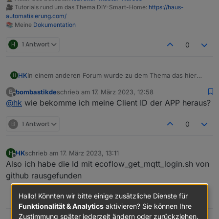
🎥 Tutorials rund um das Thema DIY-Smart-Home:
https://haus-
automatisierung.com/
📚 Meine
Dokumentation
H
1 Antwort
0
In einem anderen Forum wurde zu dem Thema das hier
HK
H
herausgefunden:
bombastikde
schrieb am
17. März 2023, 12:58
B
Ecoflow mqtt is no longer working: bad username or
zuletzt editiert von
Offline
@
hk
wie bekomme ich meine Client ID der APP heraus?
password. Looks like they did some changes. Auth/login
and iot-auth/app/certification still works but MQTT connect
As I though, they added filtration by MQTT Client ID. If I use
fails.
the same Client ID the Android app uses it works
B
1 Antwort
0
@
haus-automatisierung
, hast du eine Möglichkeit das in
dein Script einzubauen? Und wie komme ich an die ID?
HK
schrieb am
17. März 2023, 13:11
H
zuletzt editiert von
Offline
Also ich habe die Id mit ecoflow_get_mqtt_login.sh von
github rausgefunden
Hallo! Könnten wir bitte einige zusätzliche Dienste für
0
Funktionalität & Analytics
aktivieren? Sie können Ihre
Zustimmung später jederzeit ändern oder zurückziehen.