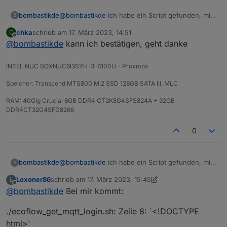
@
bombastikde
ich habe ein Script gefunden, mit
bombastikde
B
dem dem Client ID ausgelesen wird und nun
chka
schrieb am
17. März 2023, 14:51
C
kommen auch wieder Werte!
https://github.com/mmiller7/ecoflow-
zuletzt editiert von
Offline
@
bombastikde
kann ich bestätigen, geht danke
withoutflow/blob/main/cloud-
mqtt/ecoflow_get_mqtt_login.sh
INTEL NUC BOXNUC6I3SYH i3-6100U - Proxmox
Speicher: Transcend MTS800 M.2 SSD 128GB SATA III, MLC
RAM: 40Gig Crucial 8GB DDR4 CT2K8G4SFS824A + 32GB
DDR4CT32G4SFD8266
0
@
bombastikde
ich habe ein Script gefunden, mit
bombastikde
B
dem dem Client ID ausgelesen wird und nun
Loxoner86
schrieb am
17. März 2023, 15:45
L
kommen auch wieder Werte!
https://github.com/mmiller7/ecoflow-
zuletzt editiert von Loxoner86
Offline
@
bombastikde
Bei mir kommt:
withoutflow/blob/main/cloud-
mqtt/ecoflow_get_mqtt_login.sh
./ecoflow_get_mqtt_login.sh: Zeile 8: `<!DOCTYPE
html>'