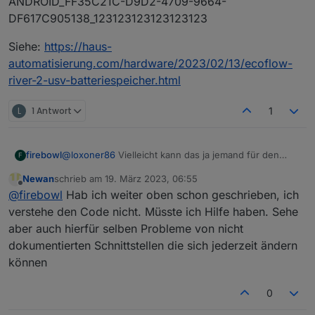
ANDROID_FF35C21C-D9D2-4709-9664-
DF617C905138_123123123123123123
Siehe:
https://haus-
automatisierung.com/hardware/2023/02/13/ecoflow-
river-2-usv-batteriespeicher.html
L
1 Antwort
1
firebowl
@
loxoner86
Vielleicht kann das ja jemand für den
F
IoBroker umsetzen. :)
Newan
schrieb am
19. März 2023, 06:55
zuletzt editiert von
Offline
@
firebowl
Hab ich weiter oben schon geschrieben, ich
verstehe den Code nicht. Müsste ich Hilfe haben. Sehe
aber auch hierfür selben Probleme von nicht
dokumentierten Schnittstellen die sich jederzeit ändern
können
0