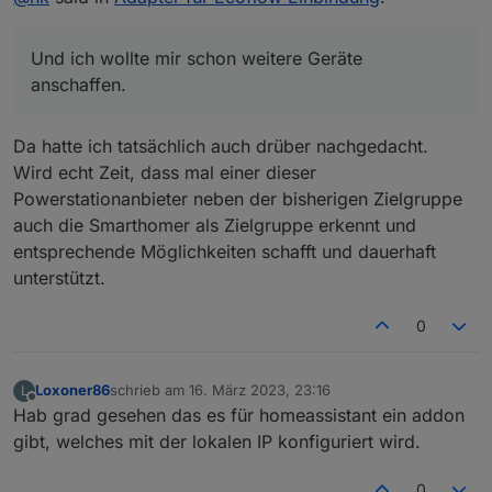
Und ich wollte mir schon weitere Geräte
anschaffen.
Da hatte ich tatsächlich auch drüber nachgedacht.
Wird echt Zeit, dass mal einer dieser
Powerstationanbieter neben der bisherigen Zielgruppe
auch die Smarthomer als Zielgruppe erkennt und
entsprechende Möglichkeiten schafft und dauerhaft
unterstützt.
0
Loxoner86
schrieb am
16. März 2023, 23:16
L
zuletzt editiert von
Offline
Hab grad gesehen das es für homeassistant ein addon
gibt, welches mit der lokalen IP konfiguriert wird.
0