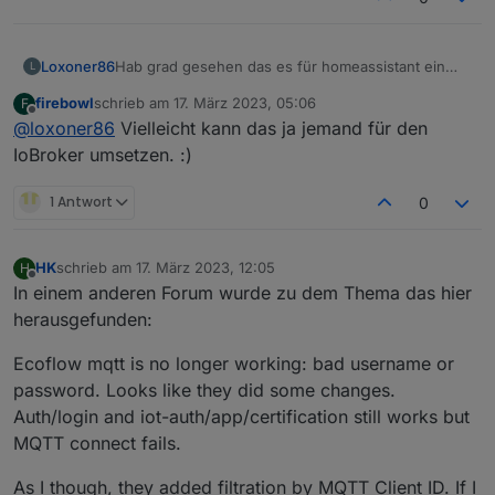
Loxoner86
Hab grad gesehen das es für homeassistant ein
L
addon gibt, welches mit der lokalen IP konfiguriert
firebowl
schrieb am
17. März 2023, 05:06
F
wird.
zuletzt editiert von
Offline
@
loxoner86
Vielleicht kann das ja jemand für den
IoBroker umsetzen. :)
1 Antwort
0
HK
schrieb am
17. März 2023, 12:05
H
zuletzt editiert von
Offline
In einem anderen Forum wurde zu dem Thema das hier
herausgefunden:
Ecoflow mqtt is no longer working: bad username or
password. Looks like they did some changes.
Auth/login and iot-auth/app/certification still works but
MQTT connect fails.
As I though, they added filtration by MQTT Client ID. If I