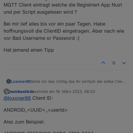
MQTT Client eintragt welche die Registriert App Nuzt
und per Script ausgelesen wird ?
Bei mir lief alles bis vor ein paar Tagen. Habe
hoffnungsvoll die ClientID eingetragen. Aber nach wie
vor Bad Username or Password :(
Hat jemand einen Tipp
0
Sehe ich das richtig das Ihr einfach die selbe Client
Loxoner86
L
ID in MQTT Client eintragt welche die Registriert
bombastikde
schrieb am
19. März 2023, 06:53
B
App Nuzt und per Script ausgelesen wird ?
Bei mir lief alles bis vor ein paar Tagen. Habe
zuletzt editiert von
Offline
@
loxoner86
Client ID:
hoffnungsvoll die ClientID eingetragen. Aber nach
wie vor Bad Username or Password :(
Hat jemand einen Tipp
ANDROID_<UUID>_<userId>
Also zum Beispiel: