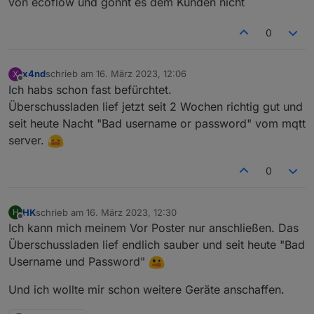
von ecoflow und gönnt es dem Kunden nicht
Hat jemand eine Idee?
0
x4nd
schrieb am
16. März 2023, 12:06
X
zuletzt editiert von
Offline
Ich habs schon fast befürchtet.
Überschussladen lief jetzt seit 2 Wochen richtig gut und
seit heute Nacht "Bad username or password" vom mqtt
server.
0
HK
schrieb am
16. März 2023, 12:30
H
zuletzt editiert von
Offline
Ich kann mich meinem Vor Poster nur anschließen. Das
Überschussladen lief endlich sauber und seit heute "Bad
Username und Password"
Und ich wollte mir schon weitere Geräte anschaffen.