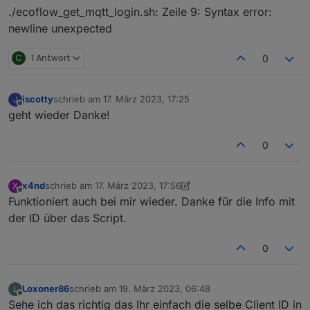
./ecoflow_get_mqtt_login.sh: Zeile 9: Syntax error:
newline unexpected
C
1 Antwort
0
jscotty
schrieb am
17. März 2023, 17:25
J
zuletzt editiert von
Offline
geht wieder Danke!
0
x4nd
schrieb am
17. März 2023, 17:56
X
zuletzt editiert von x4nd
Offline
Funktioniert auch bei mir wieder. Danke für die Info mit
der ID über das Script.
0
Loxoner86
schrieb am
19. März 2023, 06:48
L
zuletzt editiert von
Offline
Sehe ich das richtig das Ihr einfach die selbe Client ID in