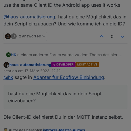
use the same Client ID the Android app uses it works
@
haus-automatisierung
, hast du eine Möglichkeit das in
dein Script einzubauen? Und wie komme ich an die ID?
B
2 Antworten
0
In einem anderen Forum wurde zu dem Thema das hier
HK
H
herausgefunden:
haus-automatisierung
DEVELOPER
MOST ACTIVE
Ecoflow mqtt is no longer working: bad username or
Offline
schrieb am
17. März 2023, 12:12
password. Looks like they did some changes. Auth/login
zuletzt editiert von
@
hk
sagte in
Adapter für Ecoflow Einbindung
:
and iot-auth/app/certification still works but MQTT connect
As I though, they added filtration by MQTT Client ID. If I use
fails.
the same Client ID the Android app uses it works
@
haus-automatisierung
, hast du eine Möglichkeit das in
hast du eine Möglichkeit das in dein Script
dein Script einzubauen? Und wie komme ich an die ID?
einzubauen?
Die Client-ID definierst Du in der MQTT-Instanz selbst.
🧑‍🎓 Autor des beliebten
ioBroker-Master-Kurses