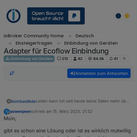
Weiter zum Inhalt
ioBroker Community Home
Deutsch
Einsteigerfragen
Einbindung von Geräten
Adapter für Ecoflow Einbindung
Einbindung von Geräten
212
42
84.0k
41
Anmelden zum Antworten
Leider kann ich seit heute keine Daten mehr über
bombastikde
B
MQTT vom Ecoflow Delta 2 abrufen.
powerpeer
schrieb am
15. März 2023, 21:32
P
Meldung im IObroker Protokoll: Client error: ```
zuletzt editiert von
Offline
Moin,
In der APP funktioniert alles - UserID und
Password für MQTT nochmals ausgelesen und
gibt es schon eine Lösung oder ist es wirklich mutwillig
eingetragen. - Keine Änderung