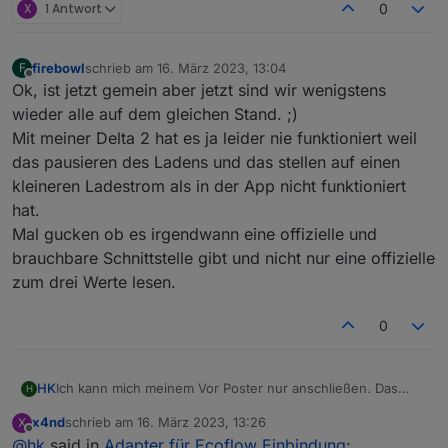
X
1 Antwort
0
firebowl
schrieb am
16. März 2023, 13:04
F
zuletzt editiert von
Offline
Ok, ist jetzt gemein aber jetzt sind wir wenigstens
wieder alle auf dem gleichen Stand. ;)
Mit meiner Delta 2 hat es ja leider nie funktioniert weil
das pausieren des Ladens und das stellen auf einen
kleineren Ladestrom als in der App nicht funktioniert
hat.
Mal gucken ob es irgendwann eine offizielle und
brauchbare Schnittstelle gibt und nicht nur eine offizielle
zum drei Werte lesen.
0
Ich kann mich meinem Vor Poster nur anschließen. Das
HK
H
Überschussladen lief endlich sauber und seit heute "Bad
x4nd
schrieb am
16. März 2023, 13:26
X
Username und Password"
Und ich wollte mir schon weitere Geräte anschaffen.
zuletzt editiert von
Offline
@
hk
said in
Adapter für Ecoflow Einbindung
: