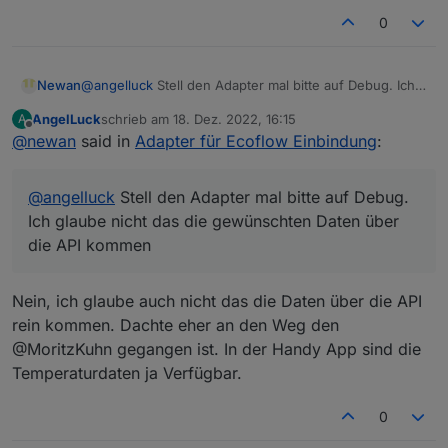
"moduleType": "3",
Ich habe mit dem MQTT Dashboard eben diese
Für meinen test hatte ich die 13 zu einer 14
0
"params": {
Nachricht auch versand aber es ist nichts passiert.
gemacht in der id und den timestamp auch massiv
"inv.cfgAcEnabled": 0,
Eventuell wird immer nur die Nachricht mit der
erhöht (es hätte so simpel sein können:P )
"inv.invOutFreq": 0,
nächst höheren id beachtet (wahrscheinlich um
Aber meine Nachricht wurde ignoriert. Warum weiß
Newan
@
angelluck
Stell den Adapter mal bitte auf Debug. Ich
"inv.invOutAmp": 0,
race conditions vorzubeugen).
ich aber noch nicht.
glaube nicht das die gewünschten Daten über die API
"inv.invOutVol": 0,
AngelLuck
schrieb am
18. Dez. 2022, 16:15
A
kommen
"inv.acInVol": 0
zuletzt editiert von
Offline
@
newan
said in
Adapter für Ecoflow Einbindung
:
}
}
@
angelluck
Stell den Adapter mal bitte auf Debug.
Ich glaube nicht das die gewünschten Daten über
die API kommen
Nein, ich glaube auch nicht das die Daten über die API
rein kommen. Dachte eher an den Weg den
@MoritzKuhn gegangen ist. In der Handy App sind die
Temperaturdaten ja Verfügbar.
0