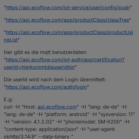
"
https://api.ecoflow.com/iot-service/user/config/push
"
"
https://api.ecoflow.com/app/productClass/classTree
"
"
https://api.ecoflow.com/app/productClass/productUsi
ngList
"
hier gibt es die mqtt benutzerdaten:
"
https://api.ecoflow.com/iot-auth/app/certification?
userId=hierkommtdieuseridhin
"
Die userId wird nach dem Login übermittelt:
"
https://api.ecoflow.com/auth/login
"
E.g:
curl -H "Host:
api.ecoflow.com
" -H "lang: de-de" -H
"lang: de-de" -H "platform: android" -H "sysversion: 11"
-H "version: 4.1.2.02" -H "phonemodel: SM-X200" -H
"content-type: application/json" -H "user-agent:
okhttp/3.14.9" --data-binary "