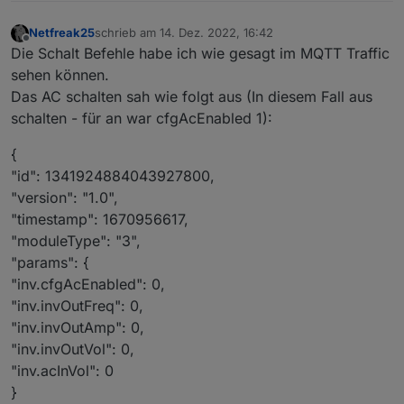
Netfreak25
schrieb am
14. Dez. 2022, 16:42
zuletzt editiert von
Offline
Die Schalt Befehle habe ich wie gesagt im MQTT Traffic
sehen können.
Das AC schalten sah wie folgt aus (In diesem Fall aus
schalten - für an war cfgAcEnabled 1):
{
"id": 1341924884043927800,
"version": "1.0",
"timestamp": 1670956617,
"moduleType": "3",
"params": {
"inv.cfgAcEnabled": 0,
"inv.invOutFreq": 0,
"inv.invOutAmp": 0,
"inv.invOutVol": 0,
"inv.acInVol": 0
}