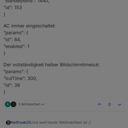
"standByMins": 1440,
"id": 153
}
AC immer eingeschaltet:
"params": {
"id": 84,
"enabled": 1
}
Der vollständigkeit halber Bildschirmtimeout:
"params": {
"lcdTime": 300,
"id": 39
}
A
2 Antworten
0
Und weil heute Weihnachten ist ;)
Netfreak25