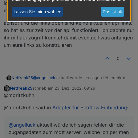
ich schaue mal ob ich den login und das abrufen der
genauer ausführen?
mqtt daten als skript umgesetzt bekomme
Lassen Sie mich wählen
Das ist ok
achso: und die links oben sind keine aktuellen api links.
so hat es zur zeit vor der api funktioniert. ich dachte nur
ihr mit api zugriff könntet damit eventuell was anfangen
um eure links zu konstruieren
0
@
angelluck
aktuell würde ich sagen fehlen dir die
Netfreak25
zugangsdaten zum mqtt server, welche ich per
Netfreak25
schrieb am
23. Dez. 2022, 09:29
men in the middle aus dem app traffic habe.
achso: und die links oben sind keine aktuellen api
zuletzt editiert von
Offline
@moritzkuhn
ich schaue mal ob ich den login und das abrufen
links. so hat es zur zeit vor der api funktioniert. ich
der mqtt daten als skript umgesetzt bekomme
dachte nur ihr mit api zugriff könntet damit
@moritzkuhn said in
Adapter für Ecoflow Einbindung
:
eventuell was anfangen um eure links zu
konstruieren
@
angelluck
aktuell würde ich sagen fehlen dir die
zugangsdaten zum mqtt server, welche ich per men