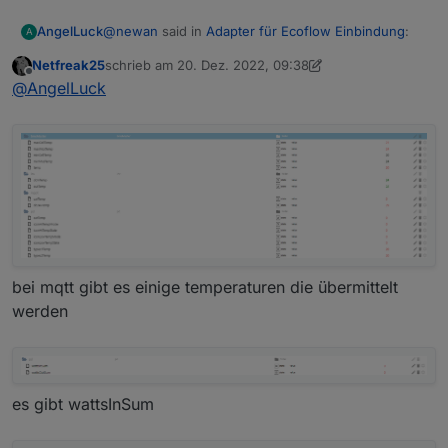
@
newan
said in
Adapter für Ecoflow Einbindung
:
AngelLuck
A
Netfreak25
schrieb am
20. Dez. 2022, 09:38
zuletzt editiert von Netfreak25
Offline
@
angelluck
Stell den Adapter mal bitte auf
@
AngelLuck
Debug. Ich glaube nicht das die gewünschten
Nein, ich glaube auch nicht das die Daten über die
Daten über die API kommen
API rein kommen. Dachte eher an den Weg den
@MoritzKuhn gegangen ist. In der Handy App sind
die Temperaturdaten ja Verfügbar.
bei mqtt gibt es einige temperaturen die übermittelt
werden
es gibt wattsInSum