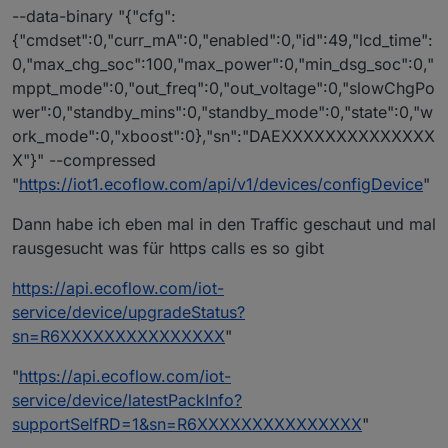
--data-binary "{"cfg":
{"cmdset":0,"curr_mA":0,"enabled":0,"id":49,"lcd_time":
0,"max_chg_soc":100,"max_power":0,"min_dsg_soc":0,"
mppt_mode":0,"out_freq":0,"out_voltage":0,"slowChgPo
wer":0,"standby_mins":0,"standby_mode":0,"state":0,"w
ork_mode":0,"xboost":0},"sn":"DAEXXXXXXXXXXXXXX
X"}" --compressed
"
https://iot1.ecoflow.com/api/v1/devices/configDevice
"
Dann habe ich eben mal in den Traffic geschaut und mal
rausgesucht was für https calls es so gibt
https://api.ecoflow.com/iot-
service/device/upgradeStatus?
sn=R6XXXXXXXXXXXXXXX
"
"
https://api.ecoflow.com/iot-
service/device/latestPackInfo?
supportSelfRD=1&sn=R6XXXXXXXXXXXXXXX
"