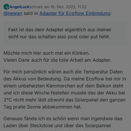
sortieren.
AngelLuck
schrieb am
18. Dez. 2022, 11:22
A
Fakt ist das dem Adapter eigentlich aus meiner sicht
zuletzt editiert von
Offline
@
newan
said in
Adapter für Ecoflow Einbindung
:
nur das schalten also post oder put fehlt.
Der Support gibt hier leider keine Infos raus. Also
wenn du rausfinden könntest wie man schaltet wäre
Fakt ist das dem Adapter eigentlich aus meiner
das der Hammer 🤩
sicht nur das schalten also post oder put fehlt.
Möchte mich hier auch mal ein Klinken.
Vielen Dank auch für die tolle Arbeit am Adapter.
Für mich persönlich wären auch die Temperatur Daten
des Akkus von Bedeutung. Da meine Ecoflow bei mir in
einem unbeheizten Kämmerchen auf dem Balkon steht
und ich diese Woche festellen musste das der Akku bei
3°C nicht mehr lädt obwohl das Solarpanel den ganzen
Tag pralle Sonne abbekommen hat.
Genauso fände ich es schön wenn man irgendwie das
Laden über Steckdose und über das Solarpannel