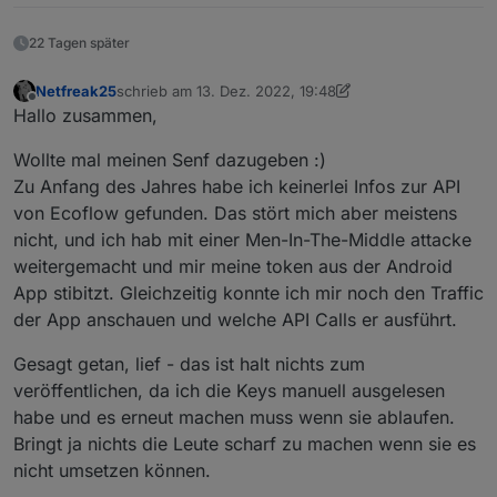
correct?
tomtel289
22 Tagen später
Netfreak25
schrieb am
13. Dez. 2022, 19:48
zuletzt editiert von Netfreak25
Offline
Hallo zusammen,
Wollte mal meinen Senf dazugeben :)
Zu Anfang des Jahres habe ich keinerlei Infos zur API
von Ecoflow gefunden. Das stört mich aber meistens
nicht, und ich hab mit einer Men-In-The-Middle attacke
weitergemacht und mir meine token aus der Android
App stibitzt. Gleichzeitig konnte ich mir noch den Traffic
der App anschauen und welche API Calls er ausführt.
Gesagt getan, lief - das ist halt nichts zum
veröffentlichen, da ich die Keys manuell ausgelesen
habe und es erneut machen muss wenn sie ablaufen.
Bringt ja nichts die Leute scharf zu machen wenn sie es
nicht umsetzen können.