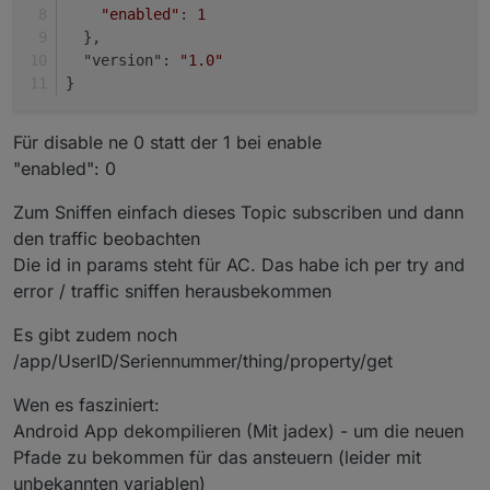
"enabled"
: 
1
  },
  "version": 
"1.0"
}
Für disable ne 0 statt der 1 bei enable
"enabled": 0
Zum Sniffen einfach dieses Topic subscriben und dann
den traffic beobachten
Die id in params steht für AC. Das habe ich per try and
error / traffic sniffen herausbekommen
Es gibt zudem noch
/app/UserID/Seriennummer/thing/property/get
Wen es fasziniert:
Android App dekompilieren (Mit jadex) - um die neuen
Pfade zu bekommen für das ansteuern (leider mit
unbekannten variablen)