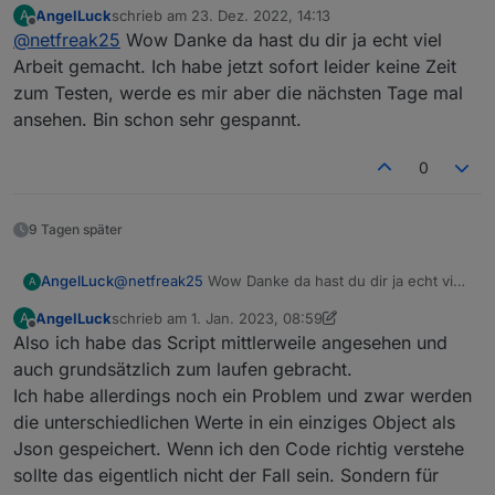
AngelLuck
schrieb am
23. Dez. 2022, 14:13
A
AC Enable/Disable
zuletzt editiert von
Offline
@
netfreak25
Wow Danke da hast du dir ja echt viel
Published nach:
Arbeit gemacht. Ich habe jetzt sofort leider keine Zeit
/app/UserID/Seriennummer/thing/property/set
zum Testen, werde es mir aber die nächsten Tage mal
Die UserID bekommt man auch von meinem mqqt
ansehen. Bin schon sehr gespannt.
credentials skript.
{

0
  "from": "Android",

Für disable ne 0 statt der 1 bei enable
  "id": "1",

"enabled": 0
  "moduleType": 0,

Zum Sniffen einfach dieses Topic subscriben und
9 Tagen später
  "operateType": "TCP",

dann den traffic beobachten
  "params": {

Die id in params steht für AC. Das habe ich per try
Es gibt zudem noch
    "id": 66,

AngelLuck
@
netfreak25
Wow Danke da hast du dir ja echt viel
A
and error / traffic sniffen herausbekommen
/app/UserID/Seriennummer/thing/property/get
    "enabled": 1

Arbeit gemacht. Ich habe jetzt sofort leider keine
Wen es fasziniert:
  },

AngelLuck
schrieb am
1. Jan. 2023, 08:59
A
Zeit zum Testen, werde es mir aber die nächsten
zuletzt editiert von AngelLuck
1. Jan. 2023, 10:04
Offline
Android App dekompilieren (Mit jadex) - um die
  "version": "1.0"

Also ich habe das Script mittlerweile angesehen und
Tage mal ansehen. Bin schon sehr gespannt.
neuen Pfade zu bekommen für das ansteuern
id 81 = 12V DC
auch grundsätzlich zum laufen gebracht.
(leider mit unbekannten variablen)
id 34 = USB
Ich habe allerdings noch ein Problem und zwar werden
PiHole/MQTT Server - um den DNS umzubiegen
Für xboost:
das sich die App mit dem eigenen Server verbindet
die unterschiedlichen Werte in ein einziges Object als
"params": {
(hier hat man den Pfad mit eingefüllter variable
"xboost": 1,
Wechselstrom Ladegeschwindigkeit:
Json gespeichert. Wenn ich den Code richtig verstehe
gesehen -> mqtt server im debug modus, man
"id": 66
"params": {
sollte das eigentlich nicht der Fall sein. Sondern für
muss nur vorher die user für die app anlegen)
}
"slowChgPower": 2000,
Entlade/Ladezustand: