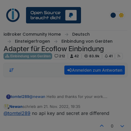
Weiter zum Inhalt
ioBroker Community Home
Deutsch
Einsteigerfragen
Einbindung von Geräten
Adapter für Ecoflow Einbindung
Einbindung von Geräten
212
42
83.9k
41
Anmelden zum Antworten
tomtel289
@
newan
Hello and thanks for your work.
T
I`m trying to use your adapter.
Newan
schrieb am
21. Nov. 2022, 19:35
ECOFLOW send me my appKey and my secretKey
zuletzt editiert von
Offline
@
tomtel289
no api key and secret are differend
for my ECOFLOW in order to use the ECOFLOW
API.
Within the E-Mail from ECOFLOW there are an
0
appKey and a secretKey. Both keys are equal. Is this