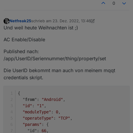
0
Netfreak25
schrieb am
23. Dez. 2022, 13:46
zuletzt editiert von Netfreak25
Offline
Und weil heute Weihnachten ist ;)
AC Enable/Disable
Published nach:
/app/UserID/Seriennummer/thing/property/set
Die UserID bekommt man auch von meinem mqqt
credentials skript.
{
  "
from
": 
"Android"
,
"id"
: 
"1"
,
"moduleType"
: 
0
,
"operateType"
: 
"TCP"
,
"params"
: {
    "id": 
66
,