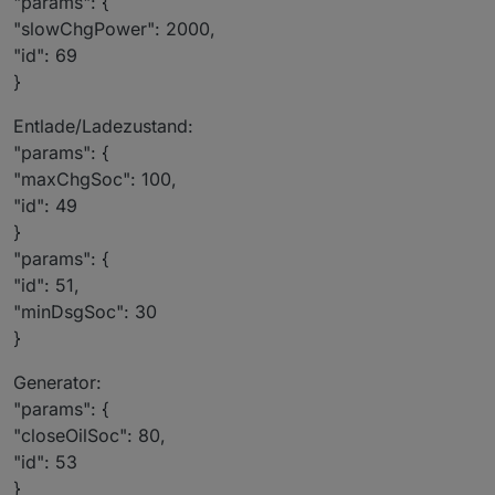
"params": {
"slowChgPower": 2000,
"id": 69
}
Entlade/Ladezustand:
"params": {
"maxChgSoc": 100,
"id": 49
}
"params": {
"id": 51,
"minDsgSoc": 30
}
Generator:
"params": {
"closeOilSoc": 80,
"id": 53
}