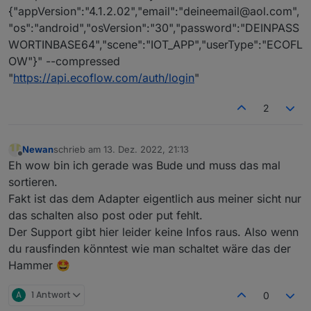
{"appVersion":"4.1.2.02","email":"deineemail@aol.com",
"os":"android","osVersion":"30","password":"DEINPASS
WORTINBASE64","scene":"IOT_APP","userType":"ECOFL
OW"}" --compressed
"
https://api.ecoflow.com/auth/login
"
2
Newan
schrieb am
13. Dez. 2022, 21:13
zuletzt editiert von
Offline
Eh wow bin ich gerade was Bude und muss das mal
sortieren.
Fakt ist das dem Adapter eigentlich aus meiner sicht nur
das schalten also post oder put fehlt.
Der Support gibt hier leider keine Infos raus. Also wenn
du rausfinden könntest wie man schaltet wäre das der
Hammer 🤩
A
1 Antwort
0