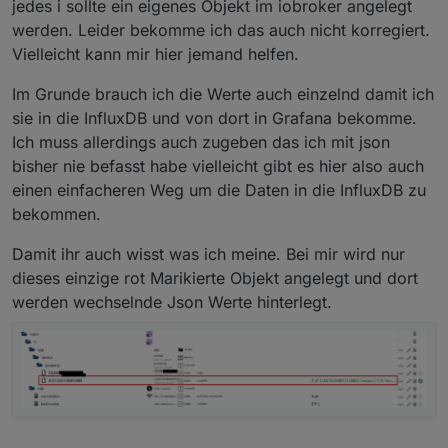
jedes i sollte ein eigenes Objekt im iobroker angelegt
Charles Proxy - um den ssl traffic mitlesen zu
wiedermal 1 oder 0
"id": 69
"params": {
können (generell praktisch wenn es keine api gibt)
}
werden. Leider bekomme ich das auch nicht korregiert.
"maxChgSoc": 100,
Generator:
"id": 49
"params": {
Vielleicht kann mir hier jemand helfen.
}
"closeOilSoc": 80,
Autoeingang:
"params": {
"id": 53
"params": {
Im Grunde brauch ich die Werte auch einzelnd damit ich
"id": 51,
}
"currMa": 8000,
Standby:
sie in die InfluxDB und von dort in Grafana bekomme.
"minDsgSoc": 30
"params": {
"id": 71
"params": {
Ich muss allerdings auch zugeben das ich mit json
}
"openOilSoc": 27,
}
"id": 33,
Wechselstrom Zeitüberschreitung:
"id": 52
"standByMode": 30
"params": {
bisher nie befasst habe vielleicht gibt es hier also auch
}
}
"standByMins": 1440,
AC immer eingeschaltet:
einen einfacheren Weg um die Daten in die InfluxDB zu
"id": 153
"params": {
bekommen.
}
"id": 84,
Der vollständigkeit halber Bildschirmtimeout:
"enabled": 1
"params": {
Damit ihr auch wisst was ich meine. Bei mir wird nur
}
"lcdTime": 300,
dieses einzige rot Marikierte Objekt angelegt und dort
"id": 39
}
werden wechselnde Json Werte hinterlegt.