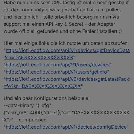
Habe nun da es sehr CPU lastig ist mal erneut geschaut
ob die community etwas geschaffen hat zum pullen,
und hier bin ich - tolle arbeit ich besorg mir nun via
support mal einen API Key & Secret - der Adapter
wurde offiziell gefunden und ohne Fehler installiert ;)
Hier mal einige links die ich nutzte um daten abzurufen:
"
https://iot1.ecoflow.com/api/v1/devices/getDeviceData
?sn=DAEXXXXXXXXXXXXXXX
"
"
https://iot1.ecoflow.com/api/V1/users/devices
"
"
https://iot1.ecoflow.com/api/v1/users/getInfo
"
"
https://iot1.ecoflow.com/api/v2/devices/getLatestPackI
nfo?sn=DAEXXXXXXXXXXXXXXX
"
Und ein paar Konfigurations beispiele:
--data-binary "{"cfg":
{"curr_mA":4000,"id":71},"sn":"DAEXXXXXXXXXXXXXX
X"}" --compressed
"
https://iot1.ecoflow.com/api/v1/devices/configDevice
"