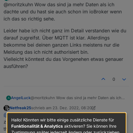
zuletzt editiert von
Offline
@moritzkuhn Wow das sind ja mehr Daten als ich
dachte und du hast sie auch schon im ioBroker wenn
ich das so richtig sehe.
Leider habe ich nicht ganz im Detail verstanden wie du
darauf zugreifst. Über MQTT ist klar. Allerdings
bekomme bei deinen ganzen Links meistens nur die
Meldung das ich nicht authorisiert bin.
Vielleicht könntest du das Vorgenehen etwas genauer
ausführen?
0
@moritzkuhn Wow das sind ja mehr Daten als ich
AngelLuck
A
dachte und du hast sie auch schon im ioBroker
Netfreak25
schrieb am
23. Dez. 2022, 08:20
wenn ich das so richtig sehe.
Leider habe ich nicht ganz im Detail verstanden wie
zuletzt editiert von Netfreak25
Offline
@
angelluck
aktuell würde ich sagen fehlen dir die
du darauf zugreifst. Über MQTT ist klar. Allerdings
Hallo! Könnten wir bitte einige zusätzliche Dienste für
bekomme bei deinen ganzen Links meistens nur
zugangsdaten zum mqtt server, welche ich per men in
Funktionalität & Analytics
aktivieren? Sie können Ihre
die Meldung das ich nicht authorisiert bin.
the middle aus dem app traffic habe.
Vielleicht könntest du das Vorgenehen etwas
Zustimmung später jederzeit ändern oder zurückziehen.