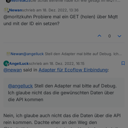
Die Schalt Befehle habe ich wie gesagt im MQTT
Netfreak25
lädt obwohl das Solarpanel den ganzen Tag pralle
App wird das ja ebenfalls getrennt dargestellt.
Traffic sehen können.
Sonne abbekommen hat.
Newan
schrieb am
18. Dez. 2022, 13:36
Das AC schalten sah wie folgt aus (In diesem Fall
{
zuletzt editiert von
Offline
@moritzkuhn Probiere mal ein GET (holen) über Mqtt
aus schalten - für an war cfgAcEnabled 1):
"id": 1341924884043927800,
"version": "1.0",
Wobei wahrscheinlich nur "inv.cfgAcEnabled": 0
und mit der ID ein setzen?
"timestamp": 1670956617,
eine rolle spielt.
"moduleType": "3",
Ich habe mit dem MQTT Dashboard eben diese
Für meinen test hatte ich die 13 zu einer 14
0
"params": {
Nachricht auch versand aber es ist nichts passiert.
gemacht in der id und den timestamp auch massiv
"inv.cfgAcEnabled": 0,
Eventuell wird immer nur die Nachricht mit der
erhöht (es hätte so simpel sein können:P )
"inv.invOutFreq": 0,
nächst höheren id beachtet (wahrscheinlich um
Aber meine Nachricht wurde ignoriert. Warum weiß
Newan
@
angelluck
Stell den Adapter mal bitte auf Debug. Ich
"inv.invOutAmp": 0,
race conditions vorzubeugen).
ich aber noch nicht.
glaube nicht das die gewünschten Daten über die API
"inv.invOutVol": 0,
AngelLuck
schrieb am
18. Dez. 2022, 16:15
A
kommen
"inv.acInVol": 0
zuletzt editiert von
Offline
@
newan
said in
Adapter für Ecoflow Einbindung
:
}
}
@
angelluck
Stell den Adapter mal bitte auf Debug.
Ich glaube nicht das die gewünschten Daten über
die API kommen
Nein, ich glaube auch nicht das die Daten über die API
rein kommen. Dachte eher an den Weg den