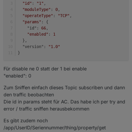
"id"
: 
"1"
,
"moduleType"
: 
0
,
"operateType"
: 
"TCP"
,
"params"
: {
    "id": 
66
,
"enabled"
: 
1
  },
  "version": 
"1.0"
}
Für disable ne 0 statt der 1 bei enable
"enabled": 0
Zum Sniffen einfach dieses Topic subscriben und dann
den traffic beobachten
Die id in params steht für AC. Das habe ich per try and
error / traffic sniffen herausbekommen
Es gibt zudem noch
/app/UserID/Seriennummer/thing/property/get