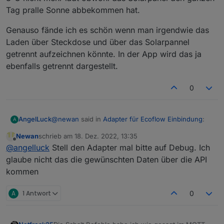
Tag pralle Sonne abbekommen hat.
Genauso fände ich es schön wenn man irgendwie das
Laden über Steckdose und über das Solarpannel
getrennt aufzeichnen könnte. In der App wird das ja
ebenfalls getrennt dargestellt.
0
@
newan
said in
Adapter für Ecoflow Einbindung
:
AngelLuck
A
Newan
schrieb am
18. Dez. 2022, 13:35
zuletzt editiert von
Offline
Fakt ist das dem Adapter eigentlich aus meiner
@
angelluck
Stell den Adapter mal bitte auf Debug. Ich
sicht nur das schalten also post oder put fehlt.
glaube nicht das die gewünschten Daten über die API
Möchte mich hier auch mal ein Klinken.
kommen
Vielen Dank auch für die tolle Arbeit am Adapter.
Für mich persönlich wären auch die Temperatur
Daten des Akkus von Bedeutung. Da meine
A
1 Antwort
0
Ecoflow bei mir in einem unbeheizten Kämmerchen
Genauso fände ich es schön wenn man irgendwie
auf dem Balkon steht und ich diese Woche
das Laden über Steckdose und über das
festellen musste das der Akku bei 3°C nicht mehr
Solarpannel getrennt aufzeichnen könnte. In der