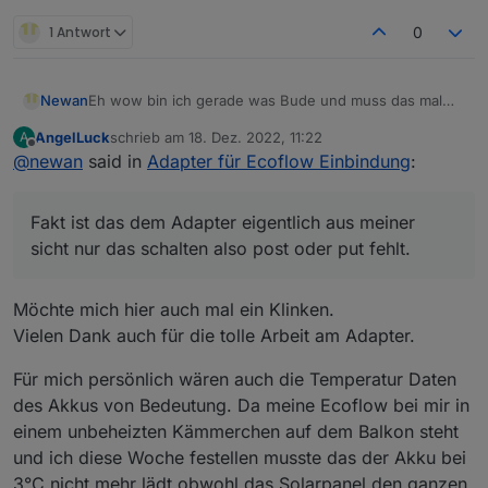
1 Antwort
0
Newan
Eh wow bin ich gerade was Bude und muss das mal
sortieren.
AngelLuck
schrieb am
18. Dez. 2022, 11:22
A
Fakt ist das dem Adapter eigentlich aus meiner sicht
zuletzt editiert von
Offline
@
newan
said in
Adapter für Ecoflow Einbindung
:
nur das schalten also post oder put fehlt.
Der Support gibt hier leider keine Infos raus. Also
wenn du rausfinden könntest wie man schaltet wäre
Fakt ist das dem Adapter eigentlich aus meiner
das der Hammer 🤩
sicht nur das schalten also post oder put fehlt.
Möchte mich hier auch mal ein Klinken.
Vielen Dank auch für die tolle Arbeit am Adapter.
Für mich persönlich wären auch die Temperatur Daten
des Akkus von Bedeutung. Da meine Ecoflow bei mir in
einem unbeheizten Kämmerchen auf dem Balkon steht
und ich diese Woche festellen musste das der Akku bei
3°C nicht mehr lädt obwohl das Solarpanel den ganzen