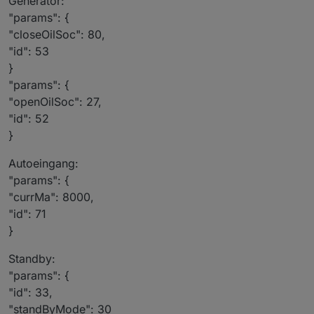
Generator:
"params": {
"closeOilSoc": 80,
"id": 53
}
"params": {
"openOilSoc": 27,
"id": 52
}
Autoeingang:
"params": {
"currMa": 8000,
"id": 71
}
Standby:
"params": {
"id": 33,
"standByMode": 30