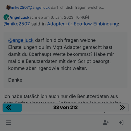
@
angelluck
darf ich dich fragen welche
mike2507
Einstellungen du im Mqtt Adapter gemacht hast
AngelLuck
schrieb am
6. Jan. 2023, 10:46
A
damit du überhaupt Werte bekommst? Habe mir mal
Danke
zuletzt editiert von AngelLuck
1. Juni 2023, 11:54
Offline
@
mike2507
said in
Adapter für Ecoflow Einbindung
:
die Benutzerdaten mit dem Script besorgt, komme
aber irgendwie nicht weiter.
@
angelluck
darf ich dich fragen welche
Einstellungen du im Mqtt Adapter gemacht hast
damit du überhaupt Werte bekommst? Habe mir
mal die Benutzerdaten mit dem Script besorgt,
komme aber irgendwie nicht weiter.
Danke
Ich habe tatsächlich auch nur die Benutzerdaten aus
dem Script eingetragen. Anfangs habe ich auch keine
33 von 212
Werte bekommen. Kann sein das ich den Adapter noch
mal neugestartet habe oder irgend so etwas gemacht
habe.