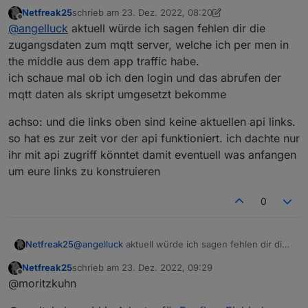
dachte und du hast sie auch schon im ioBroker
Netfreak25
schrieb am
23. Dez. 2022, 08:20
wenn ich das so richtig sehe.
Leider habe ich nicht ganz im Detail verstanden wie
zuletzt editiert von Netfreak25
Offline
@
angelluck
aktuell würde ich sagen fehlen dir die
du darauf zugreifst. Über MQTT ist klar. Allerdings
bekomme bei deinen ganzen Links meistens nur
zugangsdaten zum mqtt server, welche ich per men in
die Meldung das ich nicht authorisiert bin.
the middle aus dem app traffic habe.
Vielleicht könntest du das Vorgenehen etwas
ich schaue mal ob ich den login und das abrufen der
genauer ausführen?
mqtt daten als skript umgesetzt bekomme
achso: und die links oben sind keine aktuellen api links.
so hat es zur zeit vor der api funktioniert. ich dachte nur
ihr mit api zugriff könntet damit eventuell was anfangen
um eure links zu konstruieren
0
@
angelluck
aktuell würde ich sagen fehlen dir die
Netfreak25
zugangsdaten zum mqtt server, welche ich per
Netfreak25
schrieb am
23. Dez. 2022, 09:29
men in the middle aus dem app traffic habe.
achso: und die links oben sind keine aktuellen api
zuletzt editiert von
Offline
@moritzkuhn
ich schaue mal ob ich den login und das abrufen
links. so hat es zur zeit vor der api funktioniert. ich
der mqtt daten als skript umgesetzt bekomme
dachte nur ihr mit api zugriff könntet damit