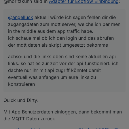
@moritzkuhn said in
Adapter für Ecoflow Einbindung
:
eventuell was anfangen um eure links zu
konstruieren
@
angelluck
aktuell würde ich sagen fehlen dir die
zugangsdaten zum mqtt server, welche ich per men
in the middle aus dem app traffic habe.
ich schaue mal ob ich den login und das abrufen
der mqtt daten als skript umgesetzt bekomme
achso: und die links oben sind keine aktuellen api
links. so hat es zur zeit vor der api funktioniert. ich
dachte nur ihr mit api zugriff könntet damit
eventuell was anfangen um eure links zu
konstruieren
Quick und Dirty:
Mit App Benutzerdaten einloggen, dann bekommt man
die MQTT Daten zurück