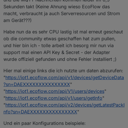
Sekunden takt (Keine Ahnung wieso EcoFlow das
macht, verbraucht ja auch Serverresourcen und Strom
am Gerät???)
Habe nun da es sehr CPU lastig ist mal erneut geschaut
ob die community etwas geschaffen hat zum pullen,
und hier bin ich - tolle arbeit ich besorg mir nun via
support mal einen API Key & Secret - der Adapter
wurde offiziell gefunden und ohne Fehler installiert ;)
Hier mal einige links die ich nutzte um daten abzurufen:
"
https://iot1.ecoflow.com/api/v1/devices/getDeviceData
?sn=DAEXXXXXXXXXXXXXXX
"
"
https://iot1.ecoflow.com/api/V1/users/devices
"
"
https://iot1.ecoflow.com/api/v1/users/getInfo
"
"
https://iot1.ecoflow.com/api/v2/devices/getLatestPackI
nfo?sn=DAEXXXXXXXXXXXXXXX
"
Und ein paar Konfigurations beispiele: