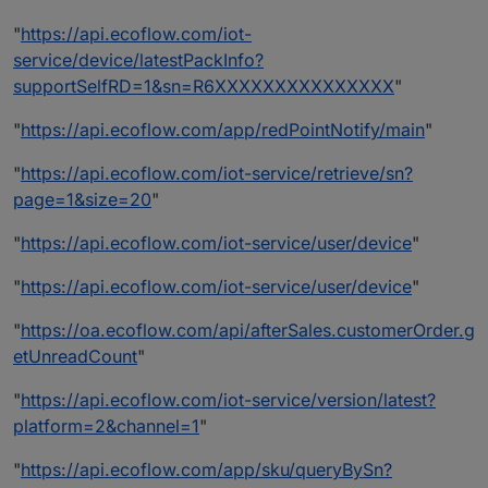
"
https://api.ecoflow.com/iot-
service/device/latestPackInfo?
supportSelfRD=1&sn=R6XXXXXXXXXXXXXXX
"
"
https://api.ecoflow.com/app/redPointNotify/main
"
"
https://api.ecoflow.com/iot-service/retrieve/sn?
page=1&size=20
"
"
https://api.ecoflow.com/iot-service/user/device
"
"
https://api.ecoflow.com/iot-service/user/device
"
"
https://oa.ecoflow.com/api/afterSales.customerOrder.g
etUnreadCount
"
"
https://api.ecoflow.com/iot-service/version/latest?
platform=2&channel=1
"
"
https://api.ecoflow.com/app/sku/queryBySn?