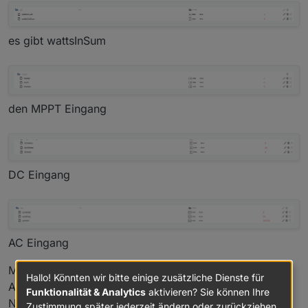
es gibt wattsInSum
den MPPT Eingang
DC Eingang
AC Eingang
Mir wurde heute gesagt das die Anfrage zum API-
Hallo! Könnten wir bitte einige zusätzliche Dienste für
Access weitergegeben wurde. Anscheinend erhöhte
Funktionalität & Analytics
aktivieren? Sie können Ihre
Nachfrage aktuell
Zustimmung später jederzeit ändern oder zurückziehen.