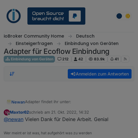
Weiter zum Inhalt
ioBroker Community Home
Deutsch
Einsteigerfragen
Einbindung von Geräten
Adapter für Ecoflow Einbindung
Einbindung von Geräten
212
42
83.9k
41
Anmelden zum Antworten
Adapter findet ihr unter:
Newan
Maxtor62
schrieb am
21. Okt. 2022, 14:32
M
https://github.com/Newan/ioBroker.ecoflow
zuletzt editiert von
Offline
@
newan
Vielen Dank für Deine Arbeit. Genial
Wer meint er ist was, hat aufgehört was zu werden