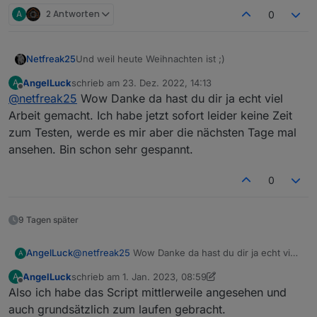
A
2 Antworten
0
Und weil heute Weihnachten ist ;)
Netfreak25
AngelLuck
schrieb am
23. Dez. 2022, 14:13
A
AC Enable/Disable
zuletzt editiert von
Offline
@
netfreak25
Wow Danke da hast du dir ja echt viel
Published nach:
Arbeit gemacht. Ich habe jetzt sofort leider keine Zeit
/app/UserID/Seriennummer/thing/property/set
zum Testen, werde es mir aber die nächsten Tage mal
Die UserID bekommt man auch von meinem mqqt
ansehen. Bin schon sehr gespannt.
credentials skript.
{

0
  "from": "Android",

Für disable ne 0 statt der 1 bei enable
  "id": "1",

"enabled": 0
  "moduleType": 0,

Zum Sniffen einfach dieses Topic subscriben und
9 Tagen später
  "operateType": "TCP",

dann den traffic beobachten
  "params": {

Die id in params steht für AC. Das habe ich per try
Es gibt zudem noch
    "id": 66,

AngelLuck
@
netfreak25
Wow Danke da hast du dir ja echt viel
A
and error / traffic sniffen herausbekommen
/app/UserID/Seriennummer/thing/property/get
    "enabled": 1

Arbeit gemacht. Ich habe jetzt sofort leider keine
Wen es fasziniert:
  },

AngelLuck
schrieb am
1. Jan. 2023, 08:59
A
Zeit zum Testen, werde es mir aber die nächsten
zuletzt editiert von AngelLuck
1. Jan. 2023, 10:04
Offline
Android App dekompilieren (Mit jadex) - um die
  "version": "1.0"

Also ich habe das Script mittlerweile angesehen und
Tage mal ansehen. Bin schon sehr gespannt.
neuen Pfade zu bekommen für das ansteuern
id 81 = 12V DC
auch grundsätzlich zum laufen gebracht.
(leider mit unbekannten variablen)
id 34 = USB