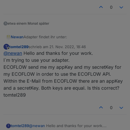
0
etwa einem Monat später
Adapter findet ihr unter:
Newan
tomtel289
schrieb am
21. Nov. 2022, 18:46
T
https://github.com/Newan/ioBroker.ecoflow
zuletzt editiert von
Offline
@
newan
Hello and thanks for your work.
I`m trying to use your adapter.
ECOFLOW send me my appKey and my secretKey for
my ECOFLOW in order to use the ECOFLOW API.
Within the E-Mail from ECOFLOW there are an appKey
and a secretKey. Both keys are equal. Is this correct?
tomtel289
0
tomtel289
@
newan
Hello and thanks for your work.
T