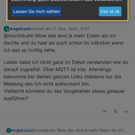
2
Lassen Sie mich wählen
Das ist ok
AngelLuck
schrieb am
21. Dez. 2022, 12:51
A
zuletzt editiert von
Offline
@moritzkuhn Wow das sind ja mehr Daten als ich
dachte und du hast sie auch schon im ioBroker wenn
ich das so richtig sehe.
Leider habe ich nicht ganz im Detail verstanden wie du
darauf zugreifst. Über MQTT ist klar. Allerdings
bekomme bei deinen ganzen Links meistens nur die
Meldung das ich nicht authorisiert bin.
Vielleicht könntest du das Vorgenehen etwas genauer
ausführen?
0
@moritzkuhn Wow das sind ja mehr Daten als ich
AngelLuck
A