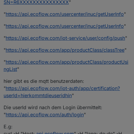
SN=R6XXXXXXXXXXXXXXX
"
"
https://api.ecoflow.com/usercenter/inuc/getUserInfo
"
"
https://api.ecoflow.com/usercenter/inuc/getUserInfo
"
"
https://api.ecoflow.com/iot-service/user/config/push
"
"
https://api.ecoflow.com/app/productClass/classTree
"
"
https://api.ecoflow.com/app/productClass/productUsi
ngList
"
hier gibt es die mqtt benutzerdaten:
"
https://api.ecoflow.com/iot-auth/app/certification?
userId=hierkommtdieuseridhin
"
Die userId wird nach dem Login übermittelt:
"
https://api.ecoflow.com/auth/login
"
E.g:
curl -H "Host:
api.ecoflow.com
" -H "lang: de-de" -H