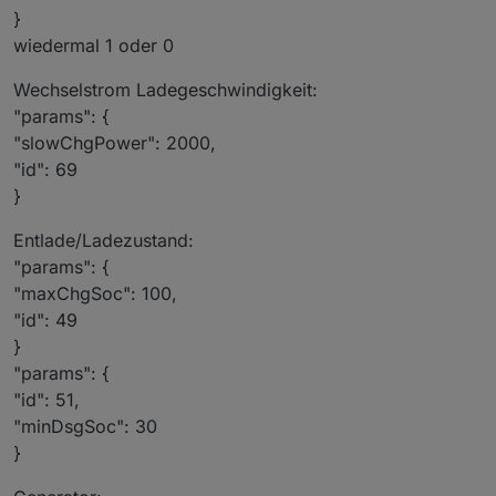
}
wiedermal 1 oder 0
Wechselstrom Ladegeschwindigkeit:
"params": {
"slowChgPower": 2000,
"id": 69
}
Entlade/Ladezustand:
"params": {
"maxChgSoc": 100,
"id": 49
}
"params": {
"id": 51,
"minDsgSoc": 30
}