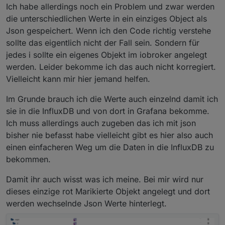
Ich habe allerdings noch ein Problem und zwar werden
PiHole/MQTT Server - um den DNS umzubiegen
Für xboost:
das sich die App mit dem eigenen Server verbindet
die unterschiedlichen Werte in ein einziges Object als
"params": {
(hier hat man den Pfad mit eingefüllter variable
"xboost": 1,
Wechselstrom Ladegeschwindigkeit:
Json gespeichert. Wenn ich den Code richtig verstehe
gesehen -> mqtt server im debug modus, man
"id": 66
"params": {
sollte das eigentlich nicht der Fall sein. Sondern für
muss nur vorher die user für die app anlegen)
}
"slowChgPower": 2000,
Entlade/Ladezustand:
jedes i sollte ein eigenes Objekt im iobroker angelegt
Charles Proxy - um den ssl traffic mitlesen zu
wiedermal 1 oder 0
"id": 69
"params": {
können (generell praktisch wenn es keine api gibt)
}
werden. Leider bekomme ich das auch nicht korregiert.
"maxChgSoc": 100,
Generator:
"id": 49
"params": {
Vielleicht kann mir hier jemand helfen.
}
"closeOilSoc": 80,
Autoeingang:
"params": {
"id": 53
"params": {
Im Grunde brauch ich die Werte auch einzelnd damit ich
"id": 51,
}
"currMa": 8000,
Standby:
sie in die InfluxDB und von dort in Grafana bekomme.
"minDsgSoc": 30
"params": {
"id": 71
"params": {
Ich muss allerdings auch zugeben das ich mit json
}
"openOilSoc": 27,
}
"id": 33,
Wechselstrom Zeitüberschreitung:
"id": 52
"standByMode": 30
"params": {
bisher nie befasst habe vielleicht gibt es hier also auch
}
}
"standByMins": 1440,
AC immer eingeschaltet:
einen einfacheren Weg um die Daten in die InfluxDB zu
"id": 153
"params": {
bekommen.
}
"id": 84,
Der vollständigkeit halber Bildschirmtimeout:
"enabled": 1
"params": {
Damit ihr auch wisst was ich meine. Bei mir wird nur
}
"lcdTime": 300,
dieses einzige rot Marikierte Objekt angelegt und dort
"id": 39
}
werden wechselnde Json Werte hinterlegt.