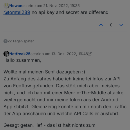
I`m trying to use your adapter.
Newan
schrieb am
21. Nov. 2022, 19:35
ECOFLOW send me my appKey and my secretKey
zuletzt editiert von
Offline
@
tomtel289
no api key and secret are differend
for my ECOFLOW in order to use the ECOFLOW
API.
Within the E-Mail from ECOFLOW there are an
0
appKey and a secretKey. Both keys are equal. Is this
correct?
tomtel289
22 Tagen später
Netfreak25
schrieb am
13. Dez. 2022, 19:48
zuletzt editiert von Netfreak25
Offline
Hallo zusammen,
Wollte mal meinen Senf dazugeben :)
Zu Anfang des Jahres habe ich keinerlei Infos zur API
von Ecoflow gefunden. Das stört mich aber meistens
nicht, und ich hab mit einer Men-In-The-Middle attacke
weitergemacht und mir meine token aus der Android
App stibitzt. Gleichzeitig konnte ich mir noch den Traffic
der App anschauen und welche API Calls er ausführt.
Gesagt getan, lief - das ist halt nichts zum