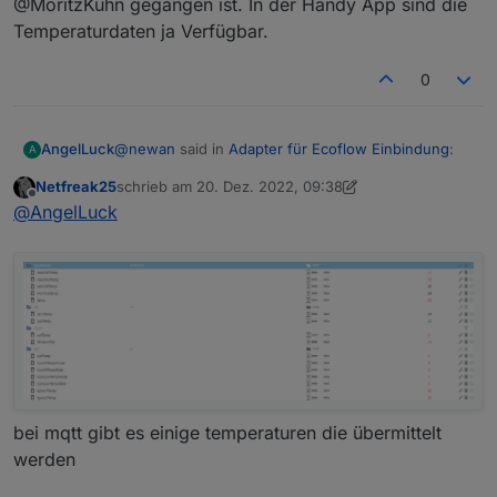
@MoritzKuhn gegangen ist. In der Handy App sind die
Temperaturdaten ja Verfügbar.
0
@
newan
said in
Adapter für Ecoflow Einbindung
:
AngelLuck
A
Netfreak25
schrieb am
20. Dez. 2022, 09:38
zuletzt editiert von Netfreak25
Offline
@
angelluck
Stell den Adapter mal bitte auf
@
AngelLuck
Debug. Ich glaube nicht das die gewünschten
Nein, ich glaube auch nicht das die Daten über die
Daten über die API kommen
API rein kommen. Dachte eher an den Weg den
@MoritzKuhn gegangen ist. In der Handy App sind
die Temperaturdaten ja Verfügbar.
bei mqtt gibt es einige temperaturen die übermittelt
werden