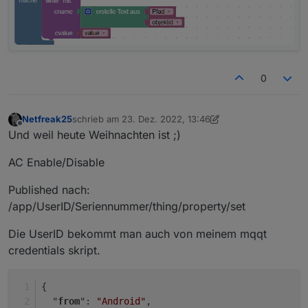
0
Netfreak25
schrieb am
23. Dez. 2022, 13:46
zuletzt editiert von Netfreak25
Offline
Und weil heute Weihnachten ist ;)
AC Enable/Disable
Published nach:
/app/UserID/Seriennummer/thing/property/set
Die UserID bekommt man auch von meinem mqqt
credentials skript.
{
  "
from
": 
"Android"
,