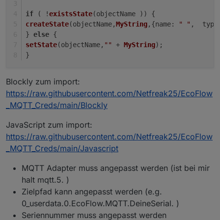
eure links zu konstruieren
if
 ( !
existsState
(objectName )) {
createState
(objectName,
MyString
,{
name
: 
" "
,  
type
} 
else
 {
setState
(objectName,
""
 + 
MyString
);
}
Blockly zum import:
https://raw.githubusercontent.com/Netfreak25/EcoFlow
_MQTT_Creds/main/Blockly
JavaScript zum import:
https://raw.githubusercontent.com/Netfreak25/EcoFlow
_MQTT_Creds/main/Javascript
MQTT Adapter muss angepasst werden (ist bei mir
halt mqtt.5. )
Zielpfad kann angepasst werden (e.g.
0_userdata.0.EcoFlow.MQTT.DeineSerial. )
Seriennummer muss angepasst werden