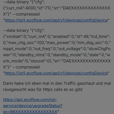
--data-binary "{"cfg":
{"curr_mA":4000,"id":71},"sn":"DAEXXXXXXXXXXXXXX
X"}" --compressed
"
https://iot1.ecoflow.com/api/v1/devices/configDevice
"
--data-binary "{"cfg":
{"cmdset":0,"curr_mA":0,"enabled":0,"id":49,"lcd_time":
0,"max_chg_soc":100,"max_power":0,"min_dsg_soc":0,"
mppt_mode":0,"out_freq":0,"out_voltage":0,"slowChgPo
wer":0,"standby_mins":0,"standby_mode":0,"state":0,"w
ork_mode":0,"xboost":0},"sn":"DAEXXXXXXXXXXXXXX
X"}" --compressed
"
https://iot1.ecoflow.com/api/v1/devices/configDevice
"
Dann habe ich eben mal in den Traffic geschaut und mal
rausgesucht was für https calls es so gibt
https://api.ecoflow.com/iot-
service/device/upgradeStatus?
sn=R6XXXXXXXXXXXXXXX
"