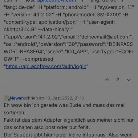
"lang: de-de" -H "platform: android" -H "sysversion: 11"
-H "version: 4.1.2.02" -H "phonemodel: SM-X200" -H
"content-type: application/json" -H "user-agent:
okhttp/3.14.9" --data-binary "
{"appVersion":"4.1.2.02","email":"deineemail@aol.com",
"os":"android","osVersion":"30","password":"DEINPASS
WORTINBASE64","scene":"IOT_APP","userType":"ECOFL
OW"}" --compressed
"
https://api.ecoflow.com/auth/login
"
2
Newan
schrieb am
13. Dez. 2022, 21:13
zuletzt editiert von
Offline
Eh wow bin ich gerade was Bude und muss das mal
sortieren.
Fakt ist das dem Adapter eigentlich aus meiner sicht nur
das schalten also post oder put fehlt.
Der Support gibt hier leider keine Infos raus. Also wenn