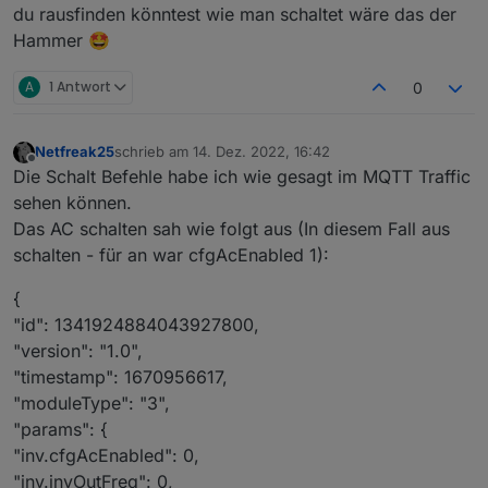
du rausfinden könntest wie man schaltet wäre das der
Hammer 🤩
A
1 Antwort
0
Netfreak25
schrieb am
14. Dez. 2022, 16:42
zuletzt editiert von
Offline
Die Schalt Befehle habe ich wie gesagt im MQTT Traffic
sehen können.
Das AC schalten sah wie folgt aus (In diesem Fall aus
schalten - für an war cfgAcEnabled 1):
{
"id": 1341924884043927800,
"version": "1.0",
"timestamp": 1670956617,
"moduleType": "3",
"params": {
"inv.cfgAcEnabled": 0,
"inv.invOutFreq": 0,