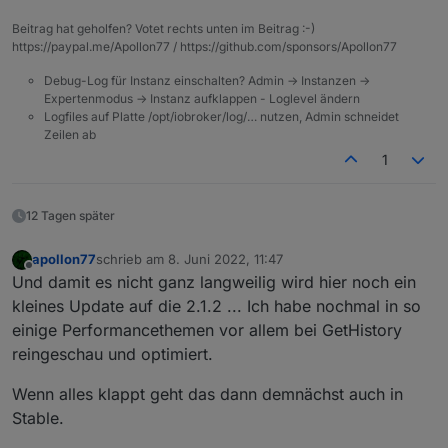
Beitrag hat geholfen? Votet rechts unten im Beitrag :-)
https://paypal.me/Apollon77 / https://github.com/sponsors/Apollon77
Debug-Log für Instanz einschalten? Admin -> Instanzen ->
Expertenmodus -> Instanz aufklappen - Loglevel ändern
Logfiles auf Platte /opt/iobroker/log/… nutzen, Admin schneidet
Zeilen ab
1
12 Tagen später
apollon77
schrieb am
8. Juni 2022, 11:47
zuletzt editiert von
Offline
Und damit es nicht ganz langweilig wird hier noch ein
kleines Update auf die 2.1.2 ... Ich habe nochmal in so
einige Performancethemen vor allem bei GetHistory
reingeschau und optimiert.
Wenn alles klappt geht das dann demnächst auch in
Stable.