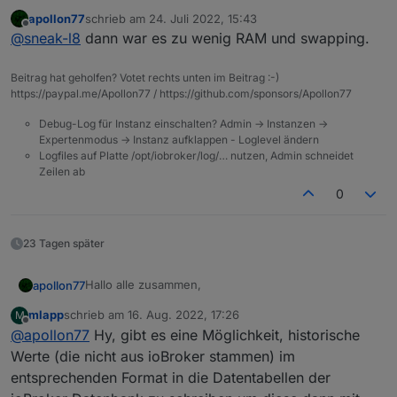
das hatte ich getan. Da es keinen Grund gab, warum
apollon77
schrieb am
24. Juli 2022, 15:43
die Installation nicht klappen sollte, habe ich den
zuletzt editiert von
Offline
@
sneak-l8
dann war es zu wenig RAM und swapping.
ioBroekr wie oben beschrieben erst gestoppt.
Dadurch lief er dann wohl durch.
Beitrag hat geholfen? Votet rechts unten im Beitrag :-)
https://paypal.me/Apollon77 / https://github.com/sponsors/Apollon77
Debug-Log für Instanz einschalten? Admin -> Instanzen ->
Expertenmodus -> Instanz aufklappen - Loglevel ändern
Logfiles auf Platte /opt/iobroker/log/… nutzen, Admin schneidet
Zeilen ab
0
23 Tagen später
Hallo alle zusammen,
apollon77
mlapp
schrieb am
16. Aug. 2022, 17:26
M
Nach einer Alpha-Phase (Danke an alle Alphatester!)
zuletzt editiert von
Offline
@
apollon77
Hy, gibt es eine Möglichkeit, historische
kommt im laufe des heutigen nachmittags ein Major-
Update des SQL(und History und InfluxDB)-Adapters
Diese neue (Major!) Version des SQL Adapters räumt
Werte (die nicht aus ioBroker stammen) im
ins Beta/Latest Repo. Viel Spass!
einige Dinge auf und sorgt bei einigen Themen für
entsprechenden Format in die Datentabellen der
mehr Transparenz und Klarheit und bringt noch dazu
Bei Fehlern bitte ggf hier schreiben und dann GitHub