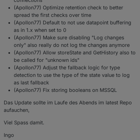
connections
tagen definiert werden (Custom)
(Apollon77) Optimize retention check to better
Die 1.x des Adapters hat Probleme mit der
spread the first checks over time
MySQL8, welche jetzt behoben sein sollten.
(Apollon77) Default to not use datapoint buffering
as in 1.x when set to 0
Der SSL-Connection Support hat jetzt die
Option bekommen Zertifikatsfehler durch
(Apollon77) Make sure disabling "Log changes
selbstsignierte Zertifikate zu ignorieren und
only" also really do not log the changes anymore
generell wurde Datenbankübergreifend der SSL
(Apollon77) Allow storeState and GetHistory also to
Support geprüft und aktualisiert.
be called for "unknown ids"
(Apollon77) Adjust the fallback logic for type
detection to use the type of the state value to log
as last fallback
(Apollon77) Fix storing booleans on MSSQL
Das Update sollte im Laufe des Abends im latest Repo
aufauchen,
Viel Spass damit.
Ingo