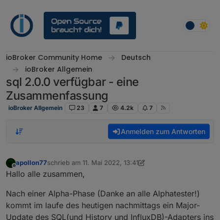
Weiter zum Inhalt
ioBroker Community Home
Deutsch
ioBroker Allgemein
sql 2.0.0 verfügbar - eine
Zusammenfassung
ioBroker Allgemein
23
7
4.2k
7
Anmelden zum Antworten
apollon77
schrieb am
11. Mai 2022, 13:41
zuletzt editiert von apollon77
5. Nov. 2022, 15:49
Offline
Hallo alle zusammen,
Nach einer Alpha-Phase (Danke an alle Alphatester!)
kommt im laufe des heutigen nachmittags ein Major-
Update des SQL(und History und InfluxDB)-Adapters ins