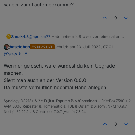
sauber zum Laufen bekomme?
0
@
apollon77
Hab meinen ioBroker von einer alten
Sneak-L8
S
Stretch-Version auf bullseye umgezogen mit
haselchen
schrieb am
23. Juli 2022, 07:01
MOST ACTIVE
Backitup.
zuletzt editiert von
Offline
@
sneak-l8
Neben den bekannten
Problemem mit vis
hänge ich
gelöscht und dann über die Oberfläche wieder
aktuell am SQL-Adapter.
installieren wollen.
Wenn er gelöscht wäre würdest du kein Upgrade
Er scheint ähnliche Probleme zu haben, die sich aber
Aber er hängt immer an der gleichen Stelle:
$ iobroker upgrade sql@2.1.7

nicht nach dem glecihen Schema lösen lassen.
machen.
Update sql from @0.0.0 to @2.1.7

Ich hab den Adapter schon mit
Sieht man auch an der Version 0.0.0
Danach friert das System ein, nicht mal über SSH
NPM version: 8.11.0

reagiert er noch auf Eingaben.
Da musste vermutlich nochmal Hand anlegen .
Hast Du einen Tipp, wie ich den SQL-Adapter wieder
sauber zum Laufen bekomme?
Synology DS218+ & 2 x Fujitsu Esprimo (VM/Container) + FritzBox7590 + 2
AVM 3000 Repeater & Homematic & HUE & Osram & Xiaomi, NPM 10.9.7,
Nodejs 22.22.2 ,JS Controller 7.0.7 ,Admin 7.8.24
0