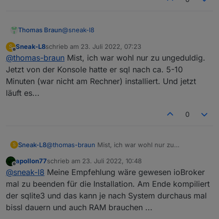
@
sneak-l8
Thomas Braun
Sneak-L8
schrieb am
23. Juli 2022, 07:23
S
zuletzt editiert von
Offline
@
thomas-braun
Mist, ich war wohl nur zu ungeduldig.
Jetzt von der Konsole hatte er sql nach ca. 5-10
Minuten (war nicht am Rechner) installiert. Und jetzt
läuft es...
0
Sneak-L8
@
thomas-braun
Mist, ich war wohl nur zu
S
ungeduldig. Jetzt von der Konsole hatte er sql nach
apollon77
schrieb am
23. Juli 2022, 10:48
ca. 5-10 Minuten (war nicht am Rechner) installiert.
zuletzt editiert von
Offline
@
sneak-l8
Meine Empfehlung wäre gewesen ioBroker
Und jetzt läuft es...
mal zu beenden für die Installation. Am Ende kompiliert
der sqlite3 und das kann je nach System durchaus mal
bissl dauern und auch RAM brauchen ...