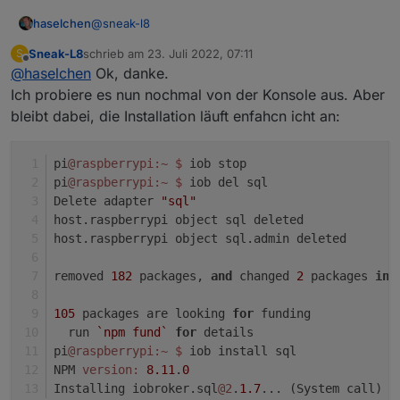
@
sneak-l8
haselchen
Sneak-L8
schrieb am
23. Juli 2022, 07:11
S
Wenn er gelöscht wäre würdest du kein Upgrade
zuletzt editiert von
Offline
@
haselchen
Ok, danke.
machen.
Sieht man auch an der Version 0.0.0
Ich probiere es nun nochmal von der Konsole aus. Aber
Da musste vermutlich nochmal Hand anlegen .
bleibt dabei, die Installation läuft enfahcn icht an:
pi
@raspberrypi
:~
$ 
iob stop
pi
@raspberrypi
:~
$ 
iob del sql
Delete adapter 
"sql"
host.raspberrypi object sql deleted
host.raspberrypi object sql.admin deleted
removed 
182
 packages, 
and
 changed 
2
 packages 
in
 
105
 packages are looking 
for
 funding
  run 
`npm fund`
for
 details
pi
@raspberrypi
:~
$ 
iob install sql
NPM 
version:
8.11
.
0
Installing iobroker.sql
@2
.
1.7
... (System call)