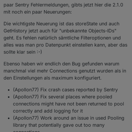
Aufruf können die zurückgegebenen Werte so
paar Sentry Fehlermeldungen, gibts jetzt hier die 2.1.0
limitiert werden wie Sie per step bzw. count
mit noch ein paar Neuerungen:
angefordert wurden und diese Randwerte
entfernt werden. Dies ist vor allem Hilfreich
Die wichtigste Neuerung ist das storeState und auch
wenn ein Skript die Daten verarbeiten soll. Mit
dem (kommenden!) Admin 5.3.8 ist auch die
GetHistory jetzt auch für "unbekannte Objects-IDs"
Darstellung der Werte bei den Datenpunkt-
geht. Es fehlen natürlich sämtliche Filteroptionen und
Einstellungen wieder korrekt, wenn man
alles was man pro Datenpunkt einstellen kann, aber das
Zeitbereiche von mehr als 24 gewählt hat und
sollte klar sein :-)
mehr als 500 Werte in dem Zeitraum geloggt
wurden.
Ebenso haben wir endlich den Bug gefunden warum
Da das schreiben von Debug Logs vor allem bei
manchmal viel mehr Connections genutzt wurden als in
schwächeren Systemen ziemlich auf die
den Einstellungen als maximum konfiguriert.
performance drückt und auch ein Debug Log
immer sehr unübersichtlich wurde, weil alles
(Apollon77) Fix crash cases reported by Sentry
oder nichts geloggt wurde, kann nun
zusätzliches Debug pro Datenpunkt aktiviert
(Apollon77) Fix several places where pooled
werden! Dies wird aber nur dann ausgegeben
connections might have not been returned to pool
wenn der Loglevel der Instanz auch auch
correctly and add logging for it
Debug steht.
(Apollon77) Work around an issue in used Pooling
Die Aufbewahrungszeit kann nun neben den
library that potentially gave out too many
vorgeschlagenen zeiträumen auch selbst in