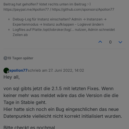
Beitrag hat geholfen? Votet rechts unten im Beitrag :-)
https://paypal.me/Apollon77 / https://github.com/sponsors/Apollon77
Debug-Log für Instanz einschalten? Admin -> Instanzen ->
Expertenmodus -> Instanz aufklappen - Loglevel ändern
Logfiles auf Platte /opt/iobroker/log/… nutzen, Admin schneidet
Zeilen ab
0
19 Tagen später
apollon77
schrieb am
27. Juni 2022, 14:02
zuletzt editiert von
Offline
Hey all,
von sql gibts jetzt die 2.1.5 mit letzten Fixes. Wenn
keiner mehr was meldet wäre das die Version die die
Tage in Stable geht.
Hier hatte sich noch ein Bug eingeschlichen das neue
Datenpunkte vielleicht nicht korrekt initialisiert wurden.
Bitte checkt es nochmal