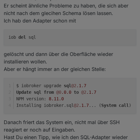
Er scheint ähnliche Probleme zu haben, die sich aber
nicht nach dem glecihen Schema lösen lassen.
Ich hab den Adapter schon mit
iob
del
sql
gelöscht und dann über die Oberfläche wieder
installieren wollen.
Aber er hängt immer an der gleichen Stelle:
$ iobroker upgrade 
sql
@2
.1
.7
Update
sql
from
@0
.0
.0
to
@2
.1
.7
NPM version: 
8.11
.0
Installing iobroker.sql
@2
.1
.7
... (
System
call
)
Danach friert das System ein, nicht mal über SSH
reagiert er noch auf Eingaben.
Hast Du einen Tipp, wie ich den SQL-Adapter wieder