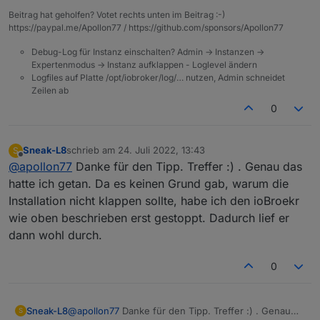
Beitrag hat geholfen? Votet rechts unten im Beitrag :-)
https://paypal.me/Apollon77 / https://github.com/sponsors/Apollon77
Debug-Log für Instanz einschalten? Admin -> Instanzen ->
Expertenmodus -> Instanz aufklappen - Loglevel ändern
Logfiles auf Platte /opt/iobroker/log/… nutzen, Admin schneidet
Zeilen ab
0
Sneak-L8
schrieb am
24. Juli 2022, 13:43
S
zuletzt editiert von
Offline
@
apollon77
Danke für den Tipp. Treffer :) . Genau das
hatte ich getan. Da es keinen Grund gab, warum die
Installation nicht klappen sollte, habe ich den ioBroekr
wie oben beschrieben erst gestoppt. Dadurch lief er
dann wohl durch.
0
Sneak-L8
@
apollon77
Danke für den Tipp. Treffer :) . Genau
S