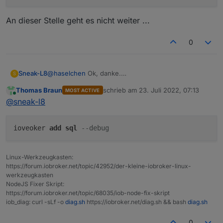
An dieser Stelle geht es nicht weiter ...
0
@
haselchen
Ok, danke.
Sneak-L8
S
Ich probiere es nun nochmal von der Konsole aus.
Thomas Braun
schrieb am
23. Juli 2022, 07:13
MOST ACTIVE
Aber bleibt dabei, die Installation läuft enfahcn icht
pi@raspberrypi:~ $ iob stop

zuletzt editiert von
Online
@
sneak-l8
an:
pi@raspberrypi:~ $ iob del sql

An dieser Stelle geht es nicht weiter ...
Delete adapter "sql"

host.raspberrypi object sql deleted

ioveoker
add
sql
--debug
host.raspberrypi object sql.admin deleted

removed 182 packages, and changed 2 packages
Linux-Werkzeugkasten:
https://forum.iobroker.net/topic/42952/der-kleine-iobroker-linux-
105 packages are looking for funding

werkzeugkasten
  run `npm fund` for details

NodeJS Fixer Skript:
pi@raspberrypi:~ $ iob install sql

https://forum.iobroker.net/topic/68035/iob-node-fix-skript
NPM version: 8.11.0

iob_diag: curl -sLf -o
diag.sh
https://iobroker.net/diag.sh && bash
diag.sh
0