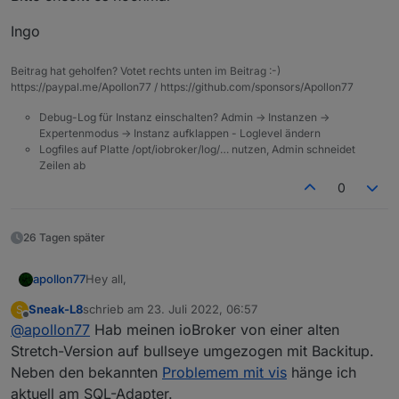
Ingo
Beitrag hat geholfen? Votet rechts unten im Beitrag :-)
https://paypal.me/Apollon77 / https://github.com/sponsors/Apollon77
Debug-Log für Instanz einschalten? Admin -> Instanzen ->
Expertenmodus -> Instanz aufklappen - Loglevel ändern
Logfiles auf Platte /opt/iobroker/log/… nutzen, Admin schneidet
Zeilen ab
0
26 Tagen später
Hey all,
apollon77
Sneak-L8
schrieb am
23. Juli 2022, 06:57
S
von sql gibts jetzt die 2.1.5 mit letzten Fixes. Wenn
zuletzt editiert von
Offline
@
apollon77
Hab meinen ioBroker von einer alten
keiner mehr was meldet wäre das die Version die die
Tage in Stable geht.
Bitte checkt es nochmal
Stretch-Version auf bullseye umgezogen mit Backitup.
Hier hatte sich noch ein Bug eingeschlichen das
Neben den bekannten
Problemem mit vis
hänge ich
neue Datenpunkte vielleicht nicht korrekt initialisiert
Ingo
aktuell am SQL-Adapter.
wurden.