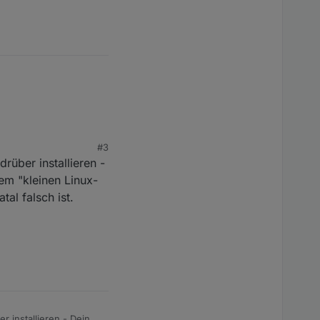
#3
rüber installieren -
m "kleinen Linux-
al falsch ist.
r installieren - Deiner