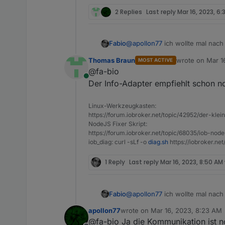
2 Replies
Last reply
Mar 16, 2023, 6
@
apollon77
ich wollte mal nach
Fabio
Thomas Braun
wrote on
Mar 1
MOST ACTIVE
Herzliche Grüße
last edited by
@fa-bio
Fabio
Online
Der Info-Adapter empfiehlt schon no
Linux-Werkzeugkasten:
https://forum.iobroker.net/topic/42952/der-kle
NodeJS Fixer Skript:
https://forum.iobroker.net/topic/68035/iob-node
iob_diag: curl -sLf -o
diag.sh
https://iobroker.ne
1 Reply
Last reply
Mar 16, 2023, 8:50 AM
@
apollon77
ich wollte mal nach
Fabio
apollon77
wrote on
Mar 16, 2023, 8:23 AM
Herzliche Grüße
last edited by
@fa-bio Ja die Kommunikation ist 
Fabio