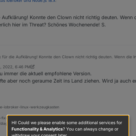
tus ioBroker und Node.js 18.x
:
 Aufklärung! Konnte den Clown nicht richtig deuten. Wenn di
 konkret: "Empfiehlst Du die Installation von Node 18"... ?
erlich hier im Threat? Schönes Wochenende! S.
st Stand heute ganz klar node14. Alles andere ist experimentel zur Zeit.
il angesehen werden' war natürlich ironisch gemeint. Ich dachte der C
für die Aufklärung! Konnte den Clown nicht richtig deuten. Wenn die In
 es sicherlich hier im Threat? Schönes Wochenende! S.
, 2022, 6:46 PM
 Thomas Braun
May 6, 2022, 9:04 PM
u immer die aktuell empfohlene Version.
fte aber noch geraume Zeit ins Land ziehen. Wird ja auch 
ine-iobroker-linux-werkzeugkasten
-fix-skript
Hi! Could we please enable some additional services for
t/diag.sh && bash
diag.sh
Functionality & Analytics
? You can always change or
withdraw your consent later.