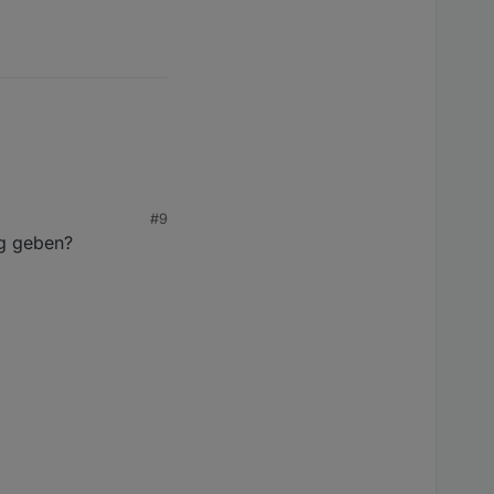
#9
r offiziell als
ng geben?
n sollte die die
einlich das auch