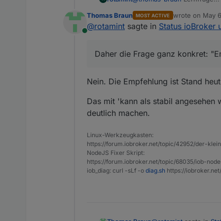
Anleitung folgend - und zer
Thomas Braun
wrote on
May 6
MOST ACTIVE
Neugierige Grüße. Stefan.
Werkzeugkasten" mitgenommen
last edited by
@
rotamint
sagte in
Status ioBroker 
Frage ganz konkret: "Empfiehl
Online
Daher die Frage ganz konkret: "Em
Nein. Die Empfehlung ist Stand heute
Das mit 'kann als stabil angesehen 
deutlich machen.
Linux-Werkzeugkasten:
https://forum.iobroker.net/topic/42952/der-kle
NodeJS Fixer Skript:
https://forum.iobroker.net/topic/68035/iob-node
iob_diag: curl -sLf -o
diag.sh
https://iobroker.ne