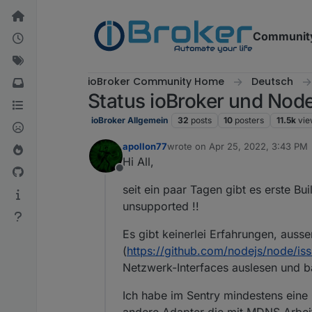
Skip to content
Communit
ioBroker Community Home
Deutsch
Status ioBroker und Node.
ioBroker Allgemein
32
posts
10
posters
11.5k
vie
apollon77
wrote on
Apr 25, 2022, 3:43 PM
last edited by
Hi All,
Offline
seit ein paar Tagen gibt es erste Bu
unsupported !!
Es gibt keinerlei Erfahrungen, ausse
(
https://github.com/nodejs/node/is
Netzwerk-Interfaces auslesen und b
Ich habe im Sentry mindestens eine 