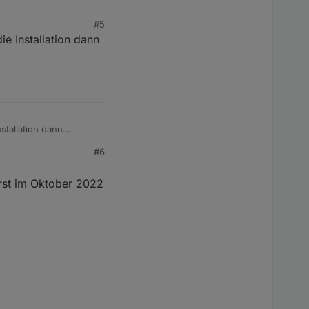
#5
e Installation dann
lown 🤡 würde das
stallation dann
#6
erst im Oktober 2022