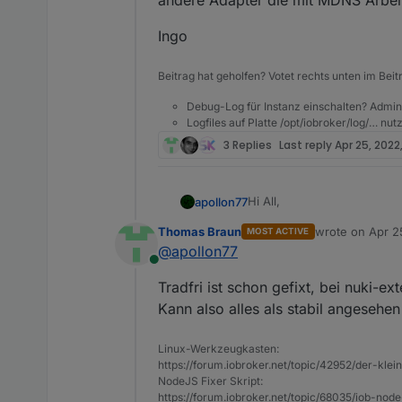
andere Adapter die mit MDNS Arbei
Ingo
Beitrag hat geholfen? Votet rechts unten im Beit
Debug-Log für Instanz einschalten? Admin
Logfiles auf Platte /opt/iobroker/log/… nu
3 Replies
Last reply
Apr 25, 2022
Hi All,
apollon77
Thomas Braun
wrote on
Apr 2
MOST ACTIVE
seit ein paar Tagen gibt es 
last edited by
@
apollon77
unsupported !!
Online
Es gibt keinerlei Erfahrung
Tradfri ist schon gefixt, bei nuki-ex
(
https://github.com/nodejs
Netzwerk-Interfaces ausles
Ich habe im Sentry mindest
Kann also alles als stabil angesehe
andere Adapter die mit MD
Ingo
Linux-Werkzeugkasten:
https://forum.iobroker.net/topic/42952/der-kle
NodeJS Fixer Skript:
https://forum.iobroker.net/topic/68035/iob-node