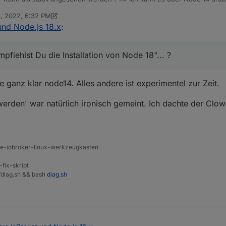
störe hierbei nicht mein komplettes System
? Habe aus dem "kleinen
, 2022, 6:32 PM
, dass "never touch a running system" in Bezug auf Sicherheit fatal fa
 Thomas Braun
May 6, 2022, 8:33 PM
und Node.js 18.x
:
st Du die Installation von Node 18"... ?
pfiehlst Du die Installation von Node 18"... ?
 ganz klar node14. Alles andere ist experimentel zur Zeit.
werden' war natürlich ironisch gemeint. Ich dachte der Cl
ine-iobroker-linux-werkzeugkasten
-fix-skript
t/diag.sh && bash
diag.sh