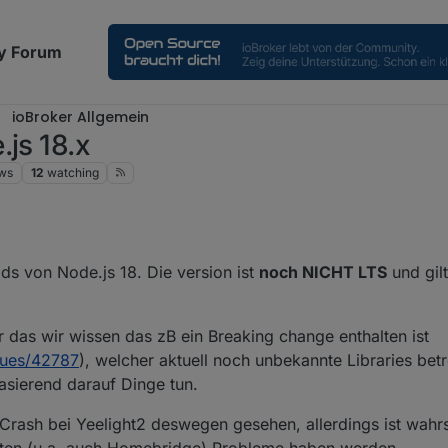
y Forum
ioBroker Allgemein
js 18.x
ws
12
watching
ilds von Node.js 18. Die version ist
noch NICHT LTS
und gilt
r das wir wissen das zB ein Breaking change enthalten ist
sues/42787
), welcher aktuell noch unbekannte Libraries betre
asierend darauf Dinge tun.
Crash bei Yeelight2 deswegen gesehen, allerdings ist wahr