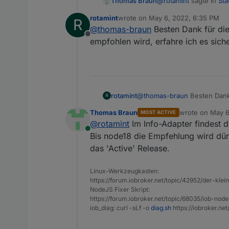
@
rotamint
sagte in
Sta
Thomas Braun
rotamint
wrote on
May 6, 2022, 6:35 PM
R
last edited by
@
thomas-braun
Besten Dank für die
Daher die Frage ganz
Offline
empfohlen wird, erfahre ich es sich
Nein. Die Empfehlung i
Das mit 'kann als stab
deutlich machen.
rotamint
@
thomas-braun
Besten Dank 
R
empfohlen wird, erfahre ich
Thomas Braun
wrote on
May 6
MOST ACTIVE
last edited by
@
rotamint
Im Info-Adapter findest d
Online
Bis node18 die Empfehlung wird dür
das 'Active' Release.
Linux-Werkzeugkasten:
https://forum.iobroker.net/topic/42952/der-kle
NodeJS Fixer Skript:
https://forum.iobroker.net/topic/68035/iob-node
iob_diag: curl -sLf -o
diag.sh
https://iobroker.ne