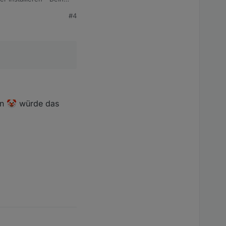
 Linux-
#4
lsch ist. Daher die
own 🤡 würde das