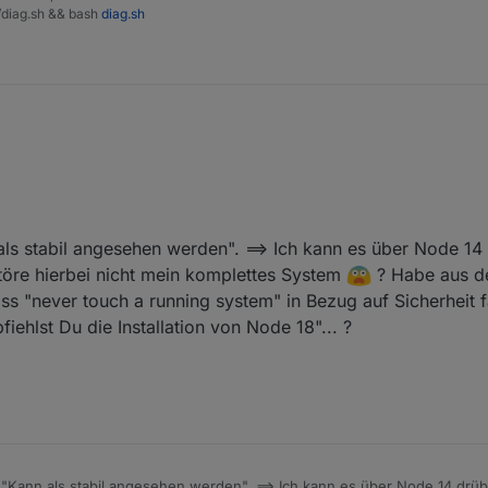
t/diag.sh && bash
diag.sh
t, bei nuki-extended gibt's ein Issue dazu.
ls stabil angesehen werden". ==> Ich kann es über Node 14 d
tabil angesehen werden!
töre hierbei nicht mein komplettes System
? Habe aus de
never touch a running system" in Bezug auf Sicherheit fat
ehlst Du die Installation von Node 18"... ?
 "Kann als stabil angesehen werden". ==> Ich kann es über Node 14 drübe