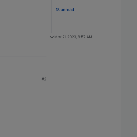
18 unread
Mar 21, 2023, 8:57 AM
#2
r offiziell als
n sollte die die
einlich das auch