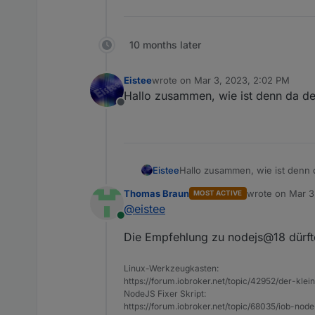
10 months later
Eistee
wrote on
Mar 3, 2023, 2:02 PM
last edited by
Hallo zusammen, wie ist denn da de
Offline
Eistee
Hallo zusammen, wie ist denn 
Thomas Braun
wrote on
Mar 3
MOST ACTIVE
last edited by
@
eistee
Online
Die Empfehlung zu nodejs@18 dürft
Linux-Werkzeugkasten:
https://forum.iobroker.net/topic/42952/der-kle
NodeJS Fixer Skript:
https://forum.iobroker.net/topic/68035/iob-node