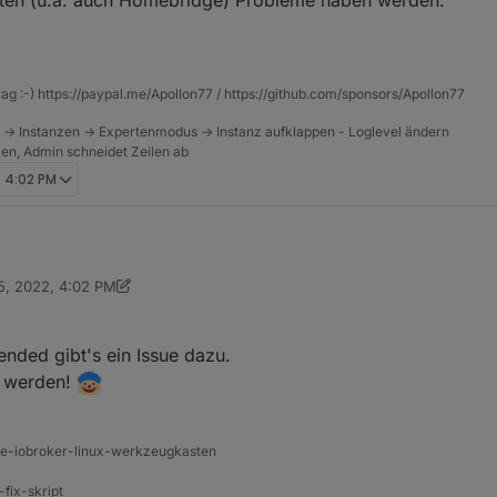
ten (u.a. auch Homebridge) Probleme haben werden.
rag :-) https://paypal.me/Apollon77 / https://github.com/sponsors/Apollon77
 -> Instanzen -> Expertenmodus -> Instanz aufklappen - Loglevel ändern
tzen, Admin schneidet Zeilen ab
, 4:02 PM
5, 2022, 4:02 PM
erste Builds von Node.js 18. Die version ist
noch NICHT LTS
und gilt dahe
 Thomas Braun
Apr 25, 2022, 6:58 PM
en, ausser das wir wissen das zB ein Breaking change enthalten ist
tended gibt's ein Issue dazu.
/node/issues/42787
), welcher aktuell noch unbekannte Libraries betreffe
en und basierend darauf Dinge tun.
ens eine Crash bei Yeelight2 deswegen gesehen, allerdings ist wahrsch
n werden!
NS Arbeiten (u.a. auch Homebridge) Probleme haben werden.
ine-iobroker-linux-werkzeugkasten
-fix-skript