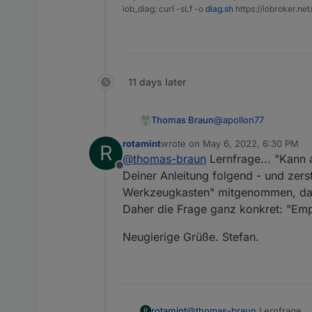
iob_diag: curl -sLf -o
diag.sh
https://iobroker.ne
11 days later
@
apollon77
Thomas Braun
rotamint
wrote on
May 6, 2022, 6:30 PM
R
Tradfri ist schon gefix
last edited by
@
thomas-braun
Lernfrage... "Kann a
Kann also alles als s
Offline
Deiner Anleitung folgend - und zers
Werkzeugkasten" mitgenommen, dass "
Daher die Frage ganz konkret: "Empfi
Neugierige Grüße. Stefan.
@
thomas-braun
Lernfrage...
rotamint
R