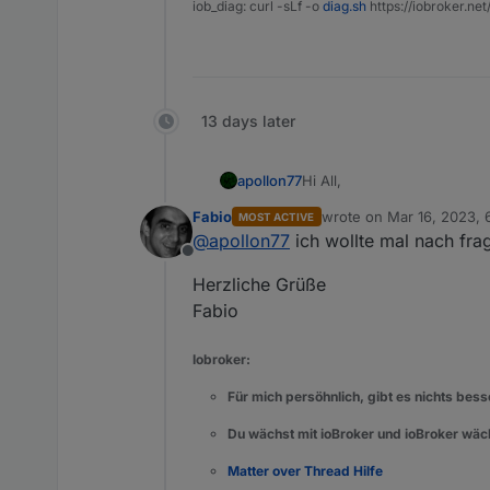
iob_diag: curl -sLf -o
diag.sh
https://iobroker.ne
13 days later
Hi All,
apollon77
Fabio
wrote on
Mar 16, 2023,
MOST ACTIVE
seit ein paar Tagen gibt es 
last edited by
@
apollon77
ich wollte mal nach fra
unsupported !!
Offline
Es gibt keinerlei Erfahrung
Herzliche Grüße
(
https://github.com/nodejs
Netzwerk-Interfaces ausles
Ich habe im Sentry mindest
Fabio
andere Adapter die mit MD
Ingo
Iobroker:
Für mich persöhnlich, gibt es nichts besse
Du wächst mit ioBroker und ioBroker wäch
Matter over Thread Hilfe