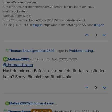
Linux-Werkzeugkasten:
https://forum.iobroker.net/topic/42952/der-kleine-iobroker-linux-
werkzeugkasten
NodeJS Fixer Skript:
https://forum.iobroker.net/topic/68035/iob-node-fix-skript
iob_diag: curl -sLf -o
diag.sh
https://iobroker.net/diag.sh && bash
diag.sh
0
@
mathias2803
sagte in
Problems using
Thomas Braun
influxDB on an external SSD
:
Mathias2803
schrieb am
11. Apr. 2022, 15:23
M
zuletzt editiert von
Offline
@
thomas-braun
/media/data
Hast du mir nen Befehl, mit dem ich dir das rausfinden
kann? Sorry. Bin nicht so fit mit Unix.
Wie sehen die Rechte an /media/data aus,
wenn das Dateisystem nicht gemounted ist?
0
Mathias2803
@
thomas-braun
M
Hast du mir nen Befehl, mit dem ich dir das
Thomas Braun
schrieb am
11. Apr. 2022, 16:10
MOST ACTIVE