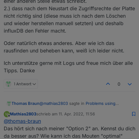
einer anderen Stelle etwas schreibt.
2.) dass nach dem Neustart die Zugriffsrechte der Platte
nicht richtig sind (diese muss ich nach dem Löschen
und wieder herstellen manuell setzten) und deshalb
influxDB den Fehler macht.
Oder natürlich etwas anderes. Aber wie ich das
rausfinden und beheben kann, weiß ich leider nicht.
Ich unterstütze gerne mit Logs und freue mich über alle
Tipps. Danke
1 Antwort
0
@
mathias2803
sagte in
Problems using
Thomas Braun
influxDB on an external SSD
:
Mathias2803
schrieb am
11. Apr. 2022, 11:56
M
zuletzt editiert von
Offline
@
thomas-braun
nofail,rw
Das hört sich nach meiner "Option 2" an. Kennst du dich
da besser aus? Wie kann ich das Mouten "optimal"
Das sind zu wenig Optionen.