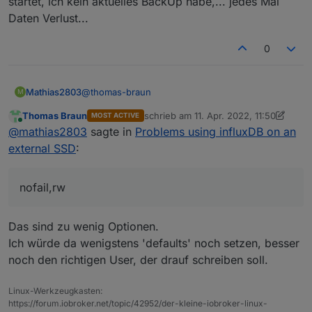
startet, ich kein aktuelles BackUp habe,... jedes Mal
Daten Verlust...
0
@
thomas-braun
Mathias2803
M
Thomas Braun
schrieb am
11. Apr. 2022, 11:50
MOST ACTIVE
Das mouten passiert durch "/etc/fstab" und dem
zuletzt editiert von Thomas Braun
4. N
Online
@
mathias2803
sagte in
Problems using influxDB on an
Eintrag:
"UUID="49441976-e29b-4acc-a8ee-
external SSD
:
71f4eb91255c" /mnt/mySSD ext4 nofail,rw 0 2"
nofail,rw
Das sind zu wenig Optionen.
Ich würde da wenigstens 'defaults' noch setzen, besser
noch den richtigen User, der drauf schreiben soll.
Linux-Werkzeugkasten:
https://forum.iobroker.net/topic/42952/der-kleine-iobroker-linux-