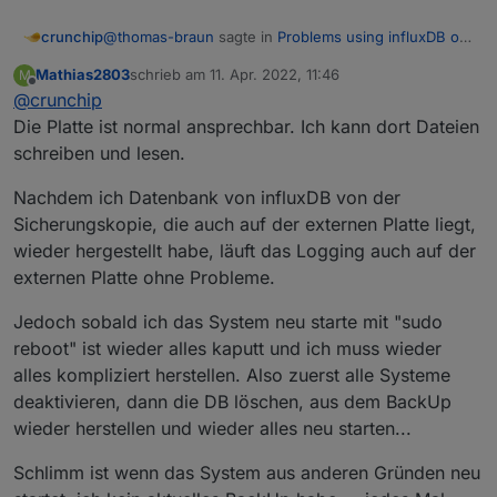
@
thomas-braun
sagte in
Problems using influxDB on
crunchip
an external SSD
:
Mathias2803
schrieb am
11. Apr. 2022, 11:46
M
zuletzt editiert von
Offline
@
crunchip
dev/sda does not contain a filesystem or
disklabel
Die Platte ist normal ansprechbar. Ich kann dort Dateien
bedeutet doch eher, das die Platte nicht korrekt
schreiben und lesen.
formatiert ist
@
Mathias2803
vllt hilft
Nachdem ich Datenbank von influxDB von der
https://github.com/rbrito/usbmount/issues/24
Sicherungskopie, die auch auf der externen Platte liegt,
wieder hergestellt habe, läuft das Logging auch auf der
externen Platte ohne Probleme.
Jedoch sobald ich das System neu starte mit "sudo
reboot" ist wieder alles kaputt und ich muss wieder
alles kompliziert herstellen. Also zuerst alle Systeme
deaktivieren, dann die DB löschen, aus dem BackUp
wieder herstellen und wieder alles neu starten...
Schlimm ist wenn das System aus anderen Gründen neu