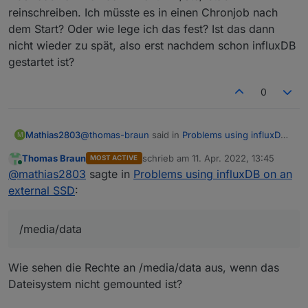
reinschreiben. Ich müsste es in einen Chronjob nach
dem Start? Oder wie lege ich das fest? Ist das dann
nicht wieder zu spät, also erst nachdem schon influxDB
gestartet ist?
0
@
thomas-braun
said in
Problems using influxDB
Mathias2803
M
on an external SSD
:
Thomas Braun
schrieb am
11. Apr. 2022, 13:45
MOST ACTIVE
zuletzt editiert von
Online
sudo chown -R UserNameOfSudo:users
@
mathias2803
sagte in
Problems using influxDB on an
/media/data sudo chmod -R g+rw
external SSD
:
Aber das kann ich dann nicht in "/etc/fstab"
/media/data
reinschreiben. Ich müsste es in einen Chronjob
nach dem Start? Oder wie lege ich das fest? Ist
/media/data
das dann nicht wieder zu spät, also erst nachdem
schon influxDB gestartet ist?
Wie sehen die Rechte an /media/data aus, wenn das
Dateisystem nicht gemounted ist?