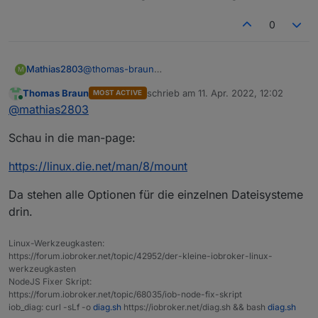
Die Reihenfolge wie Dienste gestartet werden
verbunden wird und sie deshalb an einer
kann man in systemd sehr genau definieren.
anderen Stelle etwas schreibt.
0
Das mounten der Dateisysteme (per fstab)
geschieht allerdings recht früh, das wird
vermutlich nicht ursächlich sein.
Mathias2803
@
thomas-braun
M
Und wie stelle ich die Zugriffsrechte richtig ein?
Thomas Braun
schrieb am
11. Apr. 2022, 12:02
MOST ACTIVE
zuletzt editiert von
Online
@
mathias2803
Schau in die man-page:
https://linux.die.net/man/8/mount
Da stehen alle Optionen für die einzelnen Dateisysteme
drin.
Linux-Werkzeugkasten:
https://forum.iobroker.net/topic/42952/der-kleine-iobroker-linux-
werkzeugkasten
NodeJS Fixer Skript:
https://forum.iobroker.net/topic/68035/iob-node-fix-skript
iob_diag: curl -sLf -o
diag.sh
https://iobroker.net/diag.sh && bash
diag.sh