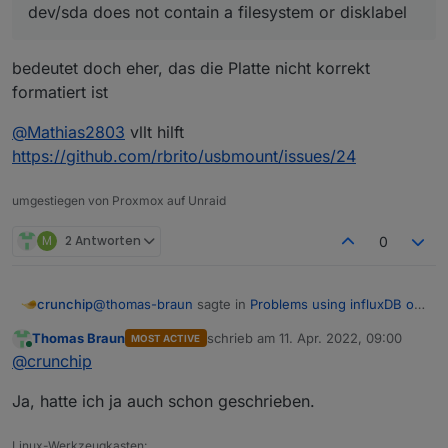
per SSH-Zugang betreiben.
dev/sda does not contain a filesystem or disklabel
bedeutet doch eher, das die Platte nicht korrekt
formatiert ist
@
Mathias2803
vllt hilft
https://github.com/rbrito/usbmount/issues/24
umgestiegen von Proxmox auf Unraid
M
2 Antworten
0
@
thomas-braun
sagte in
Problems using influxDB on
crunchip
an external SSD
:
Thomas Braun
schrieb am
11. Apr. 2022, 09:00
MOST ACTIVE
zuletzt editiert von
Online
dev/sda does not contain a filesystem or
@
crunchip
disklabel
bedeutet doch eher, das die Platte nicht korrekt
Ja, hatte ich ja auch schon geschrieben.
formatiert ist
@
Mathias2803
vllt hilft
Linux-Werkzeugkasten: