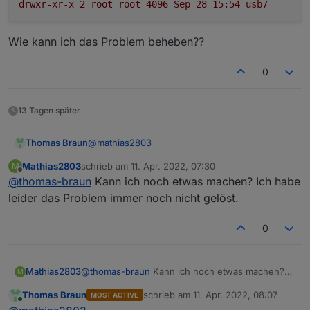
drwxr-xr-x
2
root
root
4096 
Sep
28
15
:54
usb7
Wie kann ich das Problem beheben??
0
13 Tagen später
@
mathias2803
Thomas Braun
Mathias2803
schrieb am
11. Apr. 2022, 07:30
M
Mar 24 18:28:31 ioBroker usbmount[300]: 
zuletzt editiert von
Offline
@
thomas-braun
Kann ich noch etwas machen? Ich habe
Mar 24 18:28:31 ioBroker systemd-udevd[1
Da ist wohl auf dem Speichermedium /dev/sda
leider das Problem immer noch nicht gelöst.
was krumm.
Und dann schalte den Desktop-Mist (mit
0
Remote-Desktop) aus. Server immer ohne GUI,
per SSH-Zugang betreiben.
Mathias2803
@
thomas-braun
Kann ich noch etwas machen?
M
Ich habe leider das Problem immer noch nicht
Thomas Braun
schrieb am
11. Apr. 2022, 08:07
MOST ACTIVE
gelöst.
zuletzt editiert von
Online