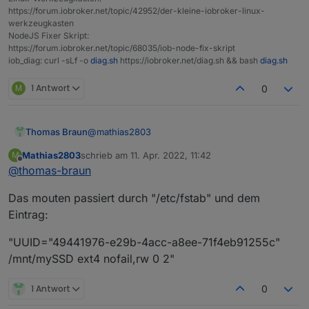
https://github.com/rbrito/usbmount/issues/24
https://forum.iobroker.net/topic/42952/der-kleine-iobroker-linux-
werkzeugkasten
NodeJS Fixer Skript:
https://forum.iobroker.net/topic/68035/iob-node-fix-skript
iob_diag: curl -sLf -o
diag.sh
https://iobroker.net/diag.sh && bash
diag.sh
M
1 Antwort
0
@
mathias2803
Thomas Braun
Mathias2803
schrieb am
11. Apr. 2022, 11:42
M
Keine Ahnung. Mir ist immer noch nicht klar, wie
zuletzt editiert von
Offline
@
thomas-braun
das Dateisystem gemounted wird. Per
automount?
Das mouten passiert durch "/etc/fstab" und dem
Eintrag:
"UUID="49441976-e29b-4acc-a8ee-71f4eb91255c"
/mnt/mySSD ext4 nofail,rw 0 2"
1 Antwort
0