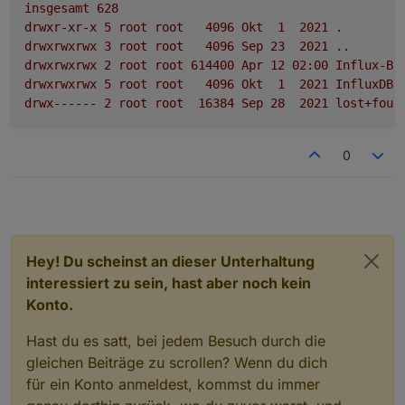
insgesamt
628
drwxr-xr-x
5
root
root
4096 
Okt
1
2021
.
drwxrwxrwx
3
root
root
4096 
Sep
23
2021
..
drwxrwxrwx
2
root
root
614400
Apr
12
02
:00
Influx-Ba
drwxrwxrwx
5
root
root
4096 
Okt
1
2021 
InfluxDB
drwx------
2
root
root
16384
Sep
28
2021 
lost+foun
0
Hey! Du scheinst an dieser Unterhaltung
interessiert zu sein, hast aber noch kein
Konto.
Hast du es satt, bei jedem Besuch durch die
gleichen Beiträge zu scrollen? Wenn du dich
für ein Konto anmeldest, kommst du immer