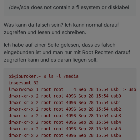
Remote-Desktop) aus. Server immer ohne GUI,
/dev/sda does not contain a filesystem or disklabel
per SSH-Zugang betreiben.
Was kann da falsch sein? Ich kann normal darauf
zugreifen und lesen und schreiben.
Ich habe auf einer Seite gelesen, dass es falsch
eingebunden ist und man nur mit Root Rechten darauf
zugreifen kann und es daran liegen soll.
pi@ioBroker:~
$
ls
-l
/media
insgesamt
32
lrwxrwxrwx
1
root
root
4
Sep
28
15
:54
usb
->
usb0
drwxr-xr-x
2
root
root
4096 
Sep
28
15
:54
usb0
drwxr-xr-x
2
root
root
4096 
Sep
28
15
:54
usb1
drwxr-xr-x
2
root
root
4096 
Sep
28
15
:54
usb2
drwxr-xr-x
2
root
root
4096 
Sep
28
15
:54
usb3
drwxr-xr-x
2
root
root
4096 
Sep
28
15
:54
usb4
drwxr-xr-x
2
root
root
4096 
Sep
28
15
:54
usb5
drwxr-xr-x
2
root
root
4096 
Sep
28
15
:54
usb6