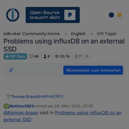
Weiter zum Inhalt
ioBroker Community Home
English
Off Topic
Problems using influxDB on an external
SSD
Off Topic
48
8
20.7k
7
Anmelden zum Antworten
@
mathias2803
Thomas Braun
Mathias2803
schrieb am
29. März 2022, 07:30
M
Mar 24 18:28:31 ioBroker usbmount[300]: 
zuletzt editiert von
Offline
@
thomas-braun
said in
Problems using influxDB on an
Mar 24 18:28:31 ioBroker systemd-udevd[1
Da ist wohl auf dem Speichermedium /dev/sda
external SSD
:
was krumm.
Und dann schalte den Desktop-Mist (mit