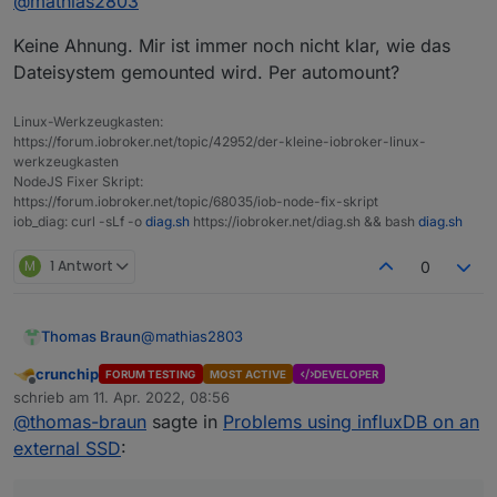
@
mathias2803
Keine Ahnung. Mir ist immer noch nicht klar, wie das
Dateisystem gemounted wird. Per automount?
Linux-Werkzeugkasten:
https://forum.iobroker.net/topic/42952/der-kleine-iobroker-linux-
werkzeugkasten
NodeJS Fixer Skript:
https://forum.iobroker.net/topic/68035/iob-node-fix-skript
iob_diag: curl -sLf -o
diag.sh
https://iobroker.net/diag.sh && bash
diag.sh
M
1 Antwort
0
@
mathias2803
Thomas Braun
crunchip
FORUM TESTING
MOST ACTIVE
DEVELOPER
Mar 24 18:28:31 ioBroker usbmount[300]: 
Offline
schrieb am
11. Apr. 2022, 08:56
Mar 24 18:28:31 ioBroker systemd-udevd[1
zuletzt editiert von
Da ist wohl auf dem Speichermedium /dev/sda
@
thomas-braun
sagte in
Problems using influxDB on an
was krumm.
external SSD
:
Und dann schalte den Desktop-Mist (mit
Remote-Desktop) aus. Server immer ohne GUI,