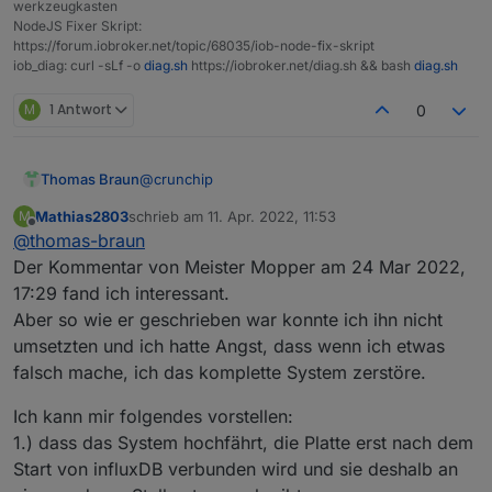
werkzeugkasten
NodeJS Fixer Skript:
https://forum.iobroker.net/topic/68035/iob-node-fix-skript
iob_diag: curl -sLf -o
diag.sh
https://iobroker.net/diag.sh && bash
diag.sh
M
1 Antwort
0
@
crunchip
Thomas Braun
Mathias2803
schrieb am
11. Apr. 2022, 11:53
M
Ja, hatte ich ja auch schon geschrieben.
zuletzt editiert von
Offline
@
thomas-braun
Der Kommentar von Meister Mopper am 24 Mar 2022,
17:29 fand ich interessant.
Aber so wie er geschrieben war konnte ich ihn nicht
umsetzten und ich hatte Angst, dass wenn ich etwas
falsch mache, ich das komplette System zerstöre.
Ich kann mir folgendes vorstellen:
1.) dass das System hochfährt, die Platte erst nach dem
Start von influxDB verbunden wird und sie deshalb an