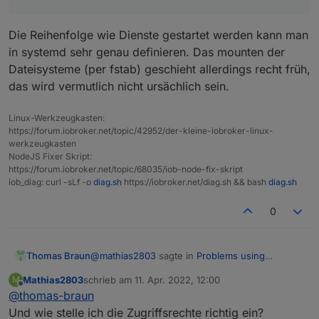
Die Reihenfolge wie Dienste gestartet werden kann man
in systemd sehr genau definieren. Das mounten der
Dateisysteme (per fstab) geschieht allerdings recht früh,
das wird vermutlich nicht ursächlich sein.
Linux-Werkzeugkasten:
https://forum.iobroker.net/topic/42952/der-kleine-iobroker-linux-
werkzeugkasten
NodeJS Fixer Skript:
https://forum.iobroker.net/topic/68035/iob-node-fix-skript
iob_diag: curl -sLf -o
diag.sh
https://iobroker.net/diag.sh && bash
diag.sh
0
@
mathias2803
sagte in
Problems using
Thomas Braun
influxDB on an external SSD
:
Mathias2803
schrieb am
11. Apr. 2022, 12:00
M
zuletzt editiert von
Offline
@
thomas-braun
1.) dass das System hochfährt, die Platte
erst nach dem Start von influxDB
Und wie stelle ich die Zugriffsrechte richtig ein?