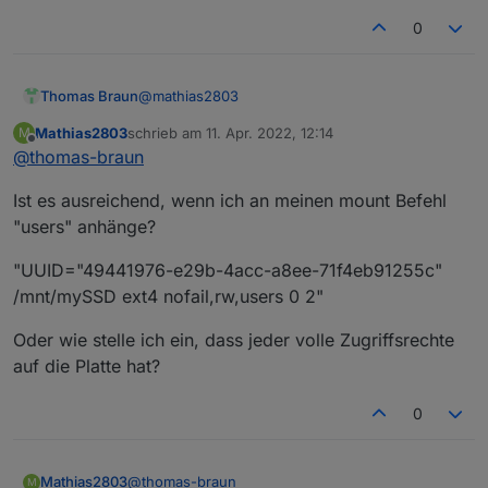
0
@
mathias2803
Thomas Braun
Mathias2803
schrieb am
11. Apr. 2022, 12:14
M
Schau in die man-page:
zuletzt editiert von
Offline
@
thomas-braun
https://linux.die.net/man/8/mount
Ist es ausreichend, wenn ich an meinen mount Befehl
Da stehen alle Optionen für die einzelnen
"users" anhänge?
Dateisysteme drin.
"UUID="49441976-e29b-4acc-a8ee-71f4eb91255c"
/mnt/mySSD ext4 nofail,rw,users 0 2"
Oder wie stelle ich ein, dass jeder volle Zugriffsrechte
auf die Platte hat?
0
@
thomas-braun
Mathias2803
M