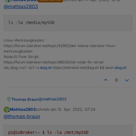
rausfinden kann? Sorry. Bin nicht so fit mit Unix.
zuletzt editiert von
Online
@
mathias2803
ls
-la /media/mySSD
Linux-Werkzeugkasten:
https://forum.iobroker.net/topic/42952/der-kleine-iobroker-linux-
werkzeugkasten
NodeJS Fixer Skript:
https://forum.iobroker.net/topic/68035/iob-node-fix-skript
iob_diag: curl -sLf -o
diag.sh
https://iobroker.net/diag.sh && bash
diag.sh
0
@
mathias2803
Thomas Braun
Mathias2803
schrieb am
12. Apr. 2022, 07:24
M
zuletzt editiert von
Offline
@
thomas-braun
pi@ioBroker:~
$
ls
-la
/mnt/mySSD