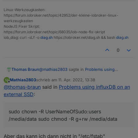
Linux-Werkzeugkasten:
https://forum.iobroker.net/topic/42952/der-kleine-iobroker-linux-
werkzeugkasten
NodeJS Fixer Skript:
https://forum.iobroker.net/topic/68035/iob-node-fix-skript
iob_diag: curl -sLf -o
diag.sh
https://iobroker.net/diag.sh && bash
diag.sh
0
@
mathias2803
sagte in
Problems using
Thomas Braun
influxDB on an external SSD
:
Mathias2803
schrieb am
11. Apr. 2022, 13:38
M
zuletzt editiert von
Offline
@
thomas-braun
said in
Ist es ausreichend, wenn ich an meinen
Problems using influxDB on an
mount Befehl "users" anhänge?
external SSD
:
Nein, lt. man page beschreibt das nur, dass
jeder user das Dateisystem mounten darf.
Die Rechte ergeben sich aus den Rechten des
Man kann nach dem mounten z. B. so in der Art
sudo chown -R UserNameOfSudo:users
mount-Punktes.
die Rechte vergeben:
/media/data sudo chmod -R g+rw /media/data
sudo chown -R UserNameOfSudo:users /medi
Aber das kann ich dann nicht in "/etc/fstab"