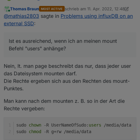
Thomas Braun
schrieb am
11. Apr. 2022, 12:48
MOST ACTIVE
Ist es ausreichend, wenn ich an meinen mount
zuletzt editiert von Thomas Braun
4. N
Online
@
mathias2803
sagte in
Problems using influxDB on an
Befehl "users" anhänge?
"UUID="49441976-e29b-4acc-a8ee-
external SSD
:
71f4eb91255c" /mnt/mySSD ext4 nofail,rw,users 0
2"
Oder wie stelle ich ein, dass jeder volle
Zugriffsrechte auf die Platte hat?
Ist es ausreichend, wenn ich an meinen mount
Befehl "users" anhänge?
Nein, lt. man page beschreibt das nur, dass jeder user
das Dateisystem mounten darf.
Die Rechte ergeben sich aus den Rechten des mount-
Punktes.
Man kann nach dem mounten z. B. so in der Art die
Rechte vergeben:
sudo 
chown
 -R UserNameOfSudo:
users
 /media/data 
sudo 
chmod
 -R g+rw /media/data