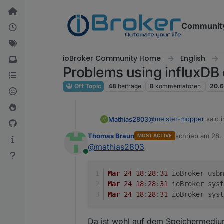
Weiter zum Inhalt
Communit
ioBroker Community Home
English
Problems using influxDB 
Off Topic
48
beiträge
8
kommentatoren
20.6
@
meister-mopper
said 
Mathias2803
M
Thomas Braun
schrieb am
28.
MOST ACTIVE
zuletzt editiert 
@
mathias2803
better:
Online
show logs only when 
What do you mean by th
Mar
24
18
:
28
:
31
 ioBroker usbm
Mar
24
18
:
28
:
31
 ioBroker syst
Mar
24
18
:
28
:
31
 ioBroker syst
Da ist wohl auf dem Speichermedi