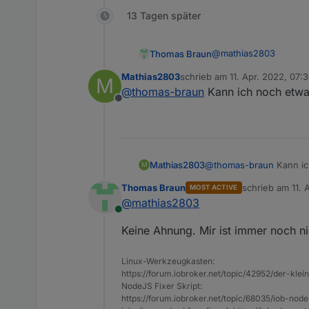
13 Tagen später
@
mathias2803
Thomas Braun
Mathias2803
schrieb am
11. Apr. 2022, 07:
M
Mar 24 18:28:31 i
zuletzt editiert von
@
thomas-braun
Kann ich noch etwas
Mar 24 18:28:31 i
Offline
Da ist wohl auf dem 
Und dann schalte den 
Mathias2803
@
thomas-braun
Kann ic
M
Thomas Braun
schrieb am
11. 
MOST ACTIVE
zuletzt editiert 
@
mathias2803
Online
Keine Ahnung. Mir ist immer noch n
Linux-Werkzeugkasten:
https://forum.iobroker.net/topic/42952/der-kle
NodeJS Fixer Skript:
https://forum.iobroker.net/topic/68035/iob-node