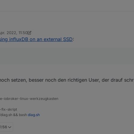
Apr. 2022, 11:50
ch "/etc/fstab" und dem Eintrag:
t von Thomas Braun
4. Nov. 2022, 13:57
ing influxDB on an external SSD
:
4acc-a8ee-71f4eb91255c" /mnt/mySSD ext4 nofail,rw 0 2"
noch setzen, besser noch den richtigen User, der drauf schr
ine-iobroker-linux-werkzeugkasten
-fix-skript
t/diag.sh && bash
diag.sh
11:56