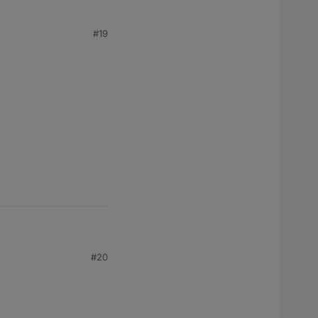
#19
#20
ount?