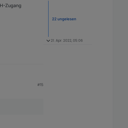
SSH-Zugang
22 ungelesen
21. Apr. 2022, 05:06
#15
stem or disklabel

usbmount add' failed with exit code 1.

SSH-Zugang betreiben.