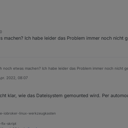
30
oBroker usbmount[300]: /dev/sda does not contain a filesy
 machen? Ich habe leider das Problem immer noch nicht ge
oBroker systemd-udevd[169]: Process '/usr/share/usbmount/
Speichermedium /dev/sda was krumm.
Desktop-Mist (mit Remote-Desktop) aus. Server immer ohne GUI, per 
h noch etwas machen? Ich habe leider das Problem immer noch nicht ge
Apr. 2022, 08:07
von
icht klar, wie das Dateisystem gemounted wird. Per automo
ine-iobroker-linux-werkzeugkasten
-fix-skript