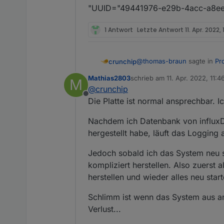
"UUID="49441976-e29b-4acc-a8ee-
1 Antwort
Letzte Antwort
11. Apr. 2022, 
@
thomas-braun
sagte in
Pr
crunchip
Mathias2803
schrieb am
11. Apr. 2022, 11:4
M
zuletzt editiert von
@
crunchip
dev/sda does not contain 
Offline
Die Platte ist normal ansprechbar. I
bedeutet doch eher, das die P
Nachdem ich Datenbank von influxDB
hergestellt habe, läuft das Logging
@
Mathias2803
vllt hilft
http
Jedoch sobald ich das System neu st
kompliziert herstellen. Also zuerst
herstellen und wieder alles neu start
Schlimm ist wenn das System aus an
Verlust...