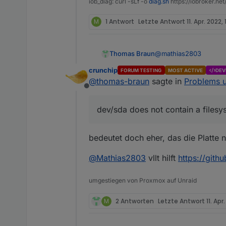
iob_diag: curl -sLf -o
diag.sh
https://iobroker.ne
M
1 Antwort
Letzte Antwort
11. Apr. 2022, 
@
mathias2803
Thomas Braun
crunchip
FORUM TESTING
MOST ACTIVE
DEV
Mar 24 18:28:31 i
@
thomas-braun
sagte in
Problems u
Mar 24 18:28:31 i
Offline
Da ist wohl auf dem 
Und dann schalte den 
dev/sda does not contain a filesy
bedeutet doch eher, das die Platte ni
@
Mathias2803
vllt hilft
https://gith
umgestiegen von Proxmox auf Unraid
M
2 Antworten
Letzte Antwort
11. Apr