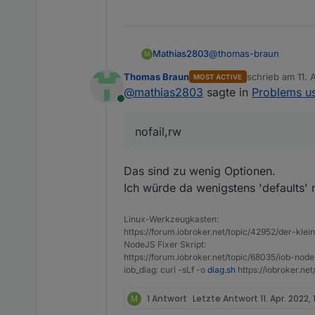
@
thomas-braun
Mathias2803
M
Thomas Braun
schrieb am
11. 
MOST ACTIVE
Das mouten passiert dur
zuletzt editier
@
mathias2803
sagte in
Problems us
Online
"UUID="49441976-e29b-
nofail,rw
Das sind zu wenig Optionen.
Ich würde da wenigstens 'defaults' 
Linux-Werkzeugkasten:
https://forum.iobroker.net/topic/42952/der-kle
NodeJS Fixer Skript:
https://forum.iobroker.net/topic/68035/iob-node
iob_diag: curl -sLf -o
diag.sh
https://iobroker.ne
M
1 Antwort
Letzte Antwort
11. Apr. 2022, 