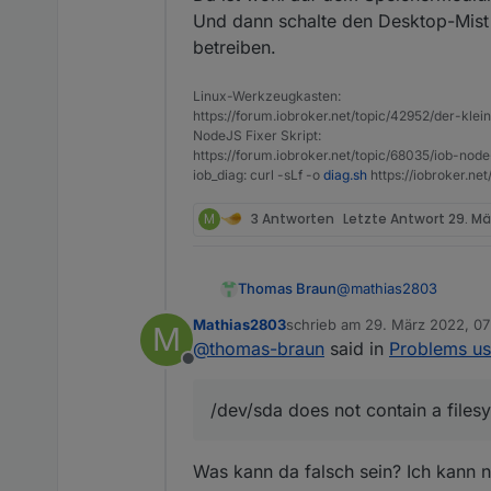
Und dann schalte den Desktop-Mist
betreiben.
Linux-Werkzeugkasten:
https://forum.iobroker.net/topic/42952/der-kle
NodeJS Fixer Skript:
https://forum.iobroker.net/topic/68035/iob-node
iob_diag: curl -sLf -o
diag.sh
https://iobroker.ne
M
3 Antworten
Letzte Antwort
29. Mä
@
mathias2803
Thomas Braun
Mathias2803
schrieb am
29. März 2022, 07
M
Mar 24 18:28:31 i
zuletzt editiert von
@
thomas-braun
said in
Problems us
Mar 24 18:28:31 i
Offline
Da ist wohl auf dem 
Und dann schalte den 
/dev/sda does not contain a files
Was kann da falsch sein? Ich kann 