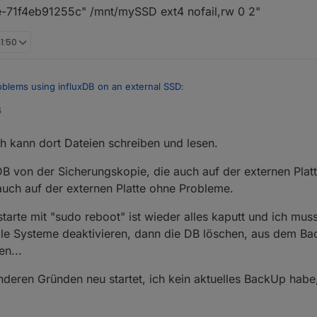
71f4eb91255c" /mnt/mySSD ext4 nofail,rw 0 2"
11:50
oblems using influxDB on an external SSD
:
6
a filesystem or disklabel
ch kann dort Dateien schreiben und lesen.
latte nicht korrekt formatiert ist
 von der Sicherungskopie, die auch auf der externen Platte
 auch auf der externen Platte ohne Probleme.
s://github.com/rbrito/usbmount/issues/24
arte mit "sudo reboot" ist wieder alles kaputt und ich muss
 alle Systeme deaktivieren, dann die DB löschen, aus dem B
en...
deren Gründen neu startet, ich kein aktuelles BackUp habe,