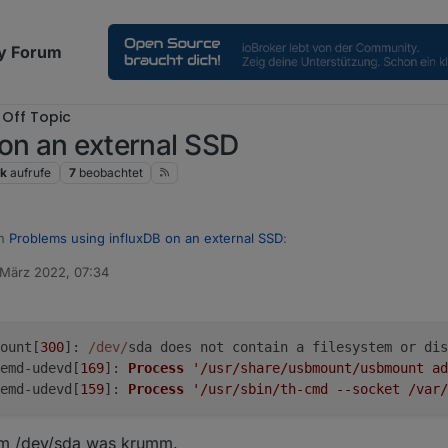
y Forum
Off Topic
on an external SSD
k
aufrufe
7
beobachtet
in
Problems using influxDB on an external SSD
:
 März 2022, 07:34
von
it happens
is?
ount[
300
]: 
/dev/
sda does not contain a filesystem or dis
emd-udevd[
169
]: 
Process
'/usr/share/usbmount/usbmount ad
emd-udevd[
159
]: 
Process
'/usr/sbin/th-cmd --socket /var/
um /dev/sda was krumm.