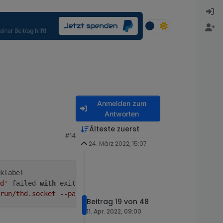
Anmelden zum
Antworten
Älteste zuerst
#14
24. März 2022, 15:07
klabel
d'
 failed 
with
 exit code 
1.
run/thd.socket --passfd --udev'
 failed 
with
 exit code 
1.
Beitrag 19 von 48
11. Apr. 2022, 09:00