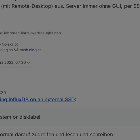
 (mit Remote-Desktop) aus. Server immer ohne GUI, per 
ine-iobroker-linux-werkzeugkasten
-fix-skript
t/diag.sh && bash
diag.sh
rz 2022, 07:30
:30
oBroker usbmount[300]: /dev/sda does not contain a filesy
ing influxDB on an external SSD
:
oBroker systemd-udevd[169]: Process '/usr/share/usbmount/
Speichermedium /dev/sda was krumm.
Desktop-Mist (mit Remote-Desktop) aus. Server immer ohne GUI, per 
ystem or disklabel
normal darauf zugreifen und lesen und schreiben.