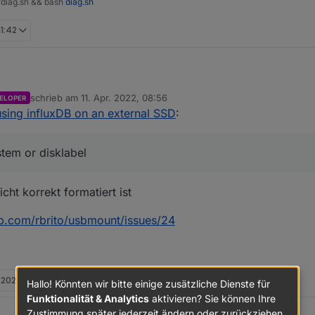
t/diag.sh && bash
diag.sh
11:42
schrieb am
11. Apr. 2022, 08:56
ELOPER
oBroker usbmount[300]: /dev/sda does not contain a filesy
zuletzt editiert von
sing influxDB on an external SSD
:
oBroker systemd-udevd[169]: Process '/usr/share/usbmount/
Speichermedium /dev/sda was krumm.
Desktop-Mist (mit Remote-Desktop) aus. Server immer ohne GUI, per 
stem or disklabel
cht korrekt formatiert ist
ub.com/rbrito/usbmount/issues/24
. 2022, 09:00
Hallo! Könnten wir bitte einige zusätzliche Dienste für
Funktionalität & Analytics
aktivieren? Sie können Ihre
Zustimmung später jederzeit ändern oder zurückziehen.