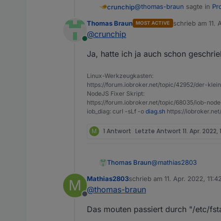
@
thomas-braun
sagte in
Pr
crunchip
Thomas Braun
schrieb am
11. 
MOST ACTIVE
zuletzt editiert 
@
crunchip
dev/sda does not contain 
Online
Ja, hatte ich ja auch schon geschri
bedeutet doch eher, das die P
Linux-Werkzeugkasten:
@
Mathias2803
vllt hilft
http
https://forum.iobroker.net/topic/42952/der-kle
NodeJS Fixer Skript:
https://forum.iobroker.net/topic/68035/iob-node
iob_diag: curl -sLf -o
diag.sh
https://iobroker.ne
M
1 Antwort
Letzte Antwort
11. Apr. 2022, 
@
mathias2803
Thomas Braun
Mathias2803
schrieb am
11. Apr. 2022, 11:4
M
Keine Ahnung. Mir ist
zuletzt editiert von
@
thomas-braun
Offline
Das mouten passiert durch "/etc/fs