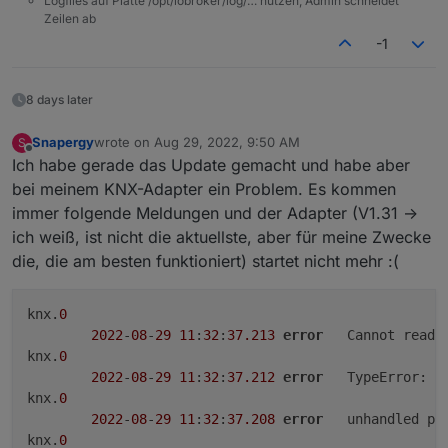
Logfiles auf Platte /opt/iobroker/log/… nutzen, Admin schneidet
Zeilen ab
-1
8 days later
Snapergy
wrote on
Aug 29, 2022, 9:50 AM
S
last edited by
Offline
Ich habe gerade das Update gemacht und habe aber
bei meinem KNX-Adapter ein Problem. Es kommen
immer folgende Meldungen und der Adapter (V1.31 ->
ich weiß, ist nicht die aktuellste, aber für meine Zwecke
die, die am besten funktioniert) startet nicht mehr :(
knx.
0
2022
-
08
-
29
11
:
32
:
37.213
error
	Cannot read 
knx.
0
2022
-
08
-
29
11
:
32
:
37.212
error
	TypeError: C
knx.
0
2022
-
08
-
29
11
:
32
:
37.208
error
	unhandled p
knx.
0