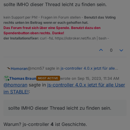
sollte IMHO dieser Thread leicht zu finden sein.
kein Support per PN! - Fragen im Forum stellen -
Benutzt das Voting
rechts unten im Beitrag wenn er euch geholfen hat.
Das Forum freut sich über eine Spende. Benutzt dazu den
Spendenbutton oben rechts. Danke!
der Installationsfixer:
curl -fsL https://iobroker.net/fix.sh | bash -
0
@mcm57 sagte in
js-controller 4.0.x jetzt für alle
Homoran
User im STABLE!
:
Thomas Braun
wrote on
Sep 15, 2023, 11:34 AM
MOST ACTIVE
last edited by
Online
DIESES Topic könnte man m.E. unpinnen.
@
homoran
sagte in
js-controller 4.0.x jetzt für alle User
im STABLE!
:
warum?
hab jetzt doch schon den beta-thread geschlossen.
sollte IMHO dieser Thread leicht zu finden sein.
damit nicht zuviel verstreute Informationen entstehen
sollte IMHO dieser Thread leicht zu finden sein.
Warum? js-controller
4
ist Geschichte.