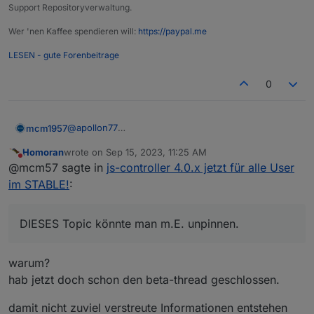
Support Repositoryverwaltung.
Wer 'nen Kaffee spendieren will:
https://paypal.me
LESEN - gute Forenbeitrage
0
@
apollon77
mcm1957
@
Homoran
Homoran
wrote on
Sep 15, 2023, 11:25 AM
DIESES Topic könnte man m.E. unpinnen.
last edited by
Do not disturb
@mcm57 sagte in
js-controller 4.0.x jetzt für alle User
mcm1957
im STABLE!
:
DIESES Topic könnte man m.E. unpinnen.
warum?
hab jetzt doch schon den beta-thread geschlossen.
damit nicht zuviel verstreute Informationen entstehen