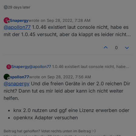
29 days later
Snapergy
wrote on
Sep 28, 2022, 7:28 AM
S
last edited by
Offline
@
apollon77
1.0.46 existiert laut console nicht, habe es
mit der 1.0.45 versucht, aber da klappt es leider nicht...
0
Snapergy
@
apollon77
1.0.46 existiert laut console nicht, habe
S
es mit der 1.0.45 versucht, aber da klappt es leider
apollon77
wrote on
Sep 28, 2022, 7:56 AM
nicht...
last edited by
Offline
@
snapergy
Und die freien Geräte in der 2.0 reichen Dir
nicht? Dann tut es mir leid aber kann ich nicht weiter
helfen.
knx 2.0 nutzen und ggf eine Lizenz erwerben oder
openknx Adapter versuchen
Beitrag hat geholfen? Votet rechts unten im Beitrag :-)