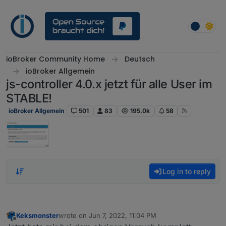
Skip to content
ioBroker Community Home
Deutsch
ioBroker Allgemein
js-controller 4.0.x jetzt für alle User im
STABLE!
ioBroker Allgemein
501
83
195.0k
58
Log in to reply
Keksmonster
wrote on
Jun 7, 2022, 11:04 PM
last edited by
Offline