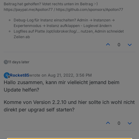
den Eintrag für states ergänzen?
Beitrag hat geholfen? Votet rechts unten im Beitrag :-)
https://paypal.me/Apollon77 / https://github.com/sponsors/Apollon77
Debug-Log für Instanz einschalten? Admin -> Instanzen ->
Expertenmodus -> Instanz aufklappen - Loglevel ändern
Logfiles auf Platte /opt/iobroker/log/… nutzen, Admin schneidet
Zeilen ab
0
11 days later
Rocket85
wrote on
Aug 21, 2022, 3:56 PM
R
last edited by
Offline
Hallo zusammen, kann mir vielleicht jemand beim
Update helfen?
Komme von Version 2.2.10 und hier sollte ich wohl nicht
direkt per upgrad self starten?
0