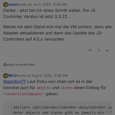
matzi
wrote on
Jul 3, 2022, 11:38 AM
M
npm ERR! Emitted 'error' event on ScanStream ins
last edited by
Offline
npm ERR!     at /opt/iobroker/node_modules/iore
Danke - jetzt bin ich einen Schritt weiter. Die JS-
npm ERR!     at tryCatcher (/opt/iobroker/node_
Controller Version ist jetzt 3.3.22 .
npm ERR!     at /opt/iobroker/node_modules/stan
npm ERR!     at processTicksAndRejections (node
Werde mit dem Stand erst mal die VM sichern, dann alle
npm ERR!   command: {

Adapter aktualisieren und dann das Update des JS-
npm ERR!     name: 'scan',

Controllers auf 4.0.x versuchen.
npm ERR!     args: [ '0', 'MATCH', 'cfg.o.syste
npm ERR!   }

npm ERR! }

1
npm ERR! A complete log of this run can be found
npm ERR!     /home/iobroker/.npm/_logs/2022-07-
about a month later
MCU
wrote on
Aug 9, 2022, 11:38 PM
M
last edited by
Online
@
apollon77
Laut Doku von oben soll es in der
iobroker.json für
und
einen Eintrag für
objects
states
geben.
"connectionTimeouts"
Editiere /opt/iobroker/iobroker-data/iobroker.jso
Unter objects und states gibt es jeweils ein 
' "c