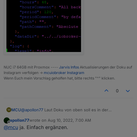
NUC i7 64GB mit Proxmox ----
Jarvis Infos
Aktualisierungen der Doku auf
Instagram verfolgen ->
mcuiobroker Instagram
Wenn Euch mein Vorschlag geholfen hat, bitte rechts "^" klicken.
0
@
apollon77
Laut Doku von oben soll es in der
MCU
M
iobroker.json für
objects
und
states
einen Eintrag für
apollon77
wrote on
Aug 10, 2022, 7:00 AM
"connectionTimeouts"
geben.
Editiere /opt/iobroker/iobroker-data/iobroker.js
last edited by
Offline
@
mcu
ja. Einfach ergänzen.
Unter objects und states gibt es jeweils ein ' "
Bei mir gibt es den Eintrag nur für objects. Muss man