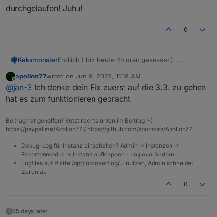
durchgelaufen! Juhu!
0
Keksmonster
Endlich ( bin heute 4h dran gesessen) ...
Ich hab jetzt noch mal die Anleitung mit der
apollon77
wrote on
Jun 8, 2022, 11:18 AM
"manuellen Installation" durchgespielt (dachte
last edited by
Offline
@
jan-3
Ich denke dein Fix zuerst auf die 3.3. zu gehen
eigentlich genau so habe ich es schon versucht)
und nun ist es durchgelaufen! Juhu!
hat es zum funktionieren gebracht
Beitrag hat geholfen? Votet rechts unten im Beitrag :-)
https://paypal.me/Apollon77 / https://github.com/sponsors/Apollon77
Debug-Log für Instanz einschalten? Admin -> Instanzen ->
Expertenmodus -> Instanz aufklappen - Loglevel ändern
Logfiles auf Platte /opt/iobroker/log/… nutzen, Admin schneidet
Zeilen ab
0
25 days later