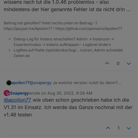
von V1.X keine, für mich funktionierende, version
wissens nach tut die 1.0.46 problemlos - also
existiert. Also alles ein wenig kompliziert :(
mindestens der hier genannte Fehler ist da nicht drin ...
Beitrag hat geholfen? Votet rechts unten im Beitrag :-)
https://paypal.me/Apollon77 / https://github.com/sponsors/Apollon77
Debug-Log für Instanz einschalten? Admin -> Instanzen ->
Expertenmodus -> Instanz aufklappen - Loglevel ändern
Logfiles auf Platte /opt/iobroker/log/… nutzen, Admin schneidet
Zeilen ab
0
apollon77
@
snapergy
Ja welche version nutzt du denn?
Meines wissens nach tut die 1.0.46 problemlos - also
Snapergy
wrote on
Aug 30, 2022, 9:28 AM
S
mindestens der hier genannte Fehler ist da nicht drin
last edited by
Offline
@
apollon77
wie oben schon geschrieben habe ich die
...
V1.31 im Einsatz. Ich werde das Ganze nochmal mit der
v1.46 testen
1