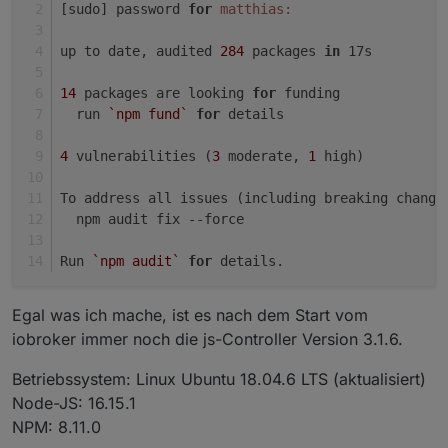
npm ERR! ReplyError: Error scan NOT SUPPORTED

[sudo] password 
for
matthias:
npm ERR!     at parseError (/opt/iobroker/node_modul
npm ERR!     at parseType (/opt/iobroker/node_module
up to date, audited 
284
 packages 
in
 17s
npm ERR! Emitted 
'error'
 event on ScanStream instance
npm ERR!     at /opt/iobroker/node_modules/ioredis/b
14
 packages are looking 
for
 funding
npm ERR!     at tryCatcher (/opt/iobroker/node_modul
  run 
`npm fund`
for
 details
npm ERR!     at /opt/iobroker/node_modules/standard-
npm ERR!     at processTicksAndRejections (node:inte
4
 vulnerabilities (
3
 moderate, 
1
 high)
npm ERR!   command: {

npm ERR!     name: 
'scan'
,

To address all issues (including breaking change
npm ERR!     args: [ 
'0'
, 
'MATCH'
, 
'cfg.o.system.hos
  npm audit fix --force
npm ERR!   }

npm ERR! }

Run 
`npm audit`
for
 details.
npm ERR! 
A
 complete log of this run can be found in:

Egal was ich mache, ist es nach dem Start vom
npm ERR!     /home/iobroker/.npm/_logs/
2022
-
07
-
03
T10
iobroker immer noch die js-Controller Version 3.1.6.
Betriebssystem: Linux Ubuntu 18.04.6 LTS (aktualisiert)
Node-JS: 16.15.1
NPM: 8.11.0