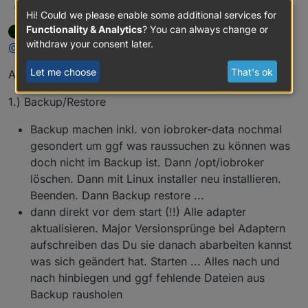
Hallo zusammen, kann mir vielleicht jemand beim
Rocket85
R
Hi! Could we please enable some additional services for
Update helfen?
Functionality & Analytics
? You can always change or
apollon77
wrote on
Aug 21, 2022, 8:08 PM
Komme von Version 2.2.10 und hier sollte ich wohl
last edited by
Offline
withdraw your consent later.
@
rocket85
hehe .... nnneeeee am besten nicht.
nicht direkt per upgrad self starten?
Let me choose
That's ok
Am Ende zwei Varianten:
1.) Backup/Restore
Backup machen inkl. von iobroker-data nochmal
gesondert um ggf was raussuchen zu können was
doch nicht im Backup ist. Dann /opt/iobroker
löschen. Dann mit Linux installer neu installieren.
Beenden. Dann Backup restore ...
dann direkt vor dem start (!!) Alle adapter
aktualisieren. Major Versionsprünge bei Adaptern
aufschreiben das Du sie danach abarbeiten kannst
was sich geändert hat. Starten ... Alles nach und
nach hinbiegen und ggf fehlende Dateien aus
Backup rausholen