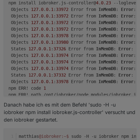
npm install iobroker.js-controller@
4.0
.
23
 --loglevel
 Objects 
127.0
.
0.1
:
33972
 Error from 
InMemDB
: 
Error
: 
 Objects 
127.0
.
0.1
:
33972
 Error from 
InMemDB
: 
Error
: 
 Objects 
127.0
.
0.1
:
33972
 Error from 
InMemDB
: 
Error
: 
 Objects 
127.0
.
0.1
:
33972
 Error from 
InMemDB
: 
Error
: 
 Objects 
127.0
.
0.1
:
33978
 Error from 
InMemDB
: 
Error
: 
 Objects 
127.0
.
0.1
:
33980
 Error from 
InMemDB
: 
Error
: 
 States 
127.0
.
0.1
:
37326
 Error from 
InMemDB
: 
Error
: G
 Objects 
127.0
.
0.1
:
33974
 Error from 
InMemDB
: 
Error
: 
 Objects 
127.0
.
0.1
:
33974
 Error from 
InMemDB
: 
Error
: 
 Objects 
127.0
.
0.1
:
33974
 Error from 
InMemDB
: 
Error
: 
 States 
127.0
.
0.1
:
37332
 Error from 
InMemDB
: 
Error
: P
 Objects 
127.0
.
0.1
:
33978
 Error from 
InMemDB
: 
Error
: 
npm ERR! code 
1
npm ERR! path /opt/iobroker/node_modules/iobroker.js-
npm ERR! command failed

Danach habe ich es mit dem Befehl 'sudo -H -u
npm ERR! command sh -c node iobroker.js setup first

iobroker npm install iobroker.js-controller' versucht und
npm ERR! /opt/iobroker/node_modules/standard-as-call
den iobroker gestartet.
npm ERR!         throw e;

npm ERR!         ^

npm ERR!

matthias
@iobroker
:~
$ 
sudo -H -u iobroker npm ins