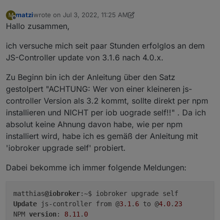
matzi
wrote on
Jul 3, 2022, 11:25 AM
M
last edited by Negalein
Jul 3, 2022, 1:27 PM
Offline
Hallo zusammen,
ich versuche mich seit paar Stunden erfolglos an dem
JS-Controller update von 3.1.6 nach 4.0.x.
Zu Beginn bin ich der Anleitung über den Satz
gestolpert "ACHTUNG: Wer von einer kleineren js-
controller Version als 3.2 kommt, sollte direkt per npm
installieren und NICHT per iob uograde self!!" . Da ich
absolut keine Ahnung davon habe, wie per npm
installiert wird, habe ich es gemäß der Anleitung mit
'iobroker upgrade self' probiert.
Dabei bekomme ich immer folgende Meldungen:
matthias
@iobroker
Update
 js-controller from @
3.1
.
6
 to @
4.0
.
23
NPM 
version
: 
8.11
.
0