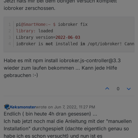
Jetzt hats mir bei dem obrigen Versuch komplett
iobroker zerschossen.
pi
@SmartHome
:~
$ 
iobroker fix
library:
 loaded
Library version=
2022
-
06
-
03
ioBroker is 
not
 installed 
in
 /opt/iobroker! Canno
Habe es mit npm install iobroker.js-controller@3.3
wieder zum laufen bekommen ... Kann jede Hilfe
gebrauchen :-)
0
Keksmonster
wrote on
Jun 7, 2022, 11:27 PM
last edited by
Offline
Endlich ( bin heute 4h dran gesessen) ...
Ich hab jetzt noch mal die Anleitung mit der "manuellen
Installation" durchgespielt (dachte eigentlich genau so
habe ich es schon versucht) und nun ist es