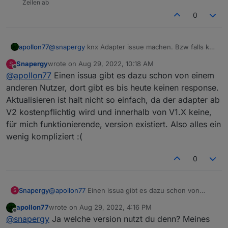
Zeilen ab
0
apollon77
@
snapergy
knx Adapter issue machen. Bzw falls knx
nicht aktuell ist dann bitte aktualisieren!!
Snapergy
wrote on
Aug 29, 2022, 10:18 AM
S
last edited by
Offline
@
apollon77
Einen issua gibt es dazu schon von einem
anderen Nutzer, dort gibt es bis heute keinen response.
Aktualisieren ist halt nicht so einfach, da der adapter ab
V2 kostenpflichtig wird und innerhalb von V1.X keine,
für mich funktionierende, version existiert. Also alles ein
wenig kompliziert :(
0
Snapergy
@
apollon77
Einen issua gibt es dazu schon von
S
einem anderen Nutzer, dort gibt es bis heute keinen
apollon77
wrote on
Aug 29, 2022, 4:16 PM
response. Aktualisieren ist halt nicht so einfach, da
last edited by
Offline
@
snapergy
Ja welche version nutzt du denn? Meines
der adapter ab V2 kostenpflichtig wird und innerhalb