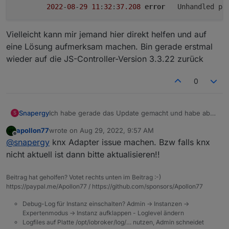
2022
-
08
-
29
11
:
32
:
37.208
error
	Unhandled p
Vielleicht kann mir jemand hier direkt helfen und auf
eine Lösung aufmerksam machen. Bin gerade erstmal
wieder auf die JS-Controller-Version 3.3.22 zurück
0
Ich habe gerade das Update gemacht und habe aber
Snapergy
S
bei meinem KNX-Adapter ein Problem. Es kommen
apollon77
wrote on
Aug 29, 2022, 9:57 AM
immer folgende Meldungen und der Adapter (V1.31 -
knx.0

last edited by
Offline
@
snapergy
knx Adapter issue machen. Bzw falls knx
> ich weiß, ist nicht die aktuellste, aber für meine
	2022-08-29 11:32:37.213	error	Cannot re
Vielleicht kann mir jemand hier direkt helfen und auf
Zwecke die, die am besten funktioniert) startet nicht
knx.0

nicht aktuell ist dann bitte aktualisieren!!
eine Lösung aufmerksam machen. Bin gerade
mehr :(
	2022-08-29 11:32:37.212	error	TypeError: 
erstmal wieder auf die JS-Controller-Version 3.3.22
knx.0

Beitrag hat geholfen? Votet rechts unten im Beitrag :-)
zurück
	2022-08-29 11:32:37.208	error	unhandled 
https://paypal.me/Apollon77 / https://github.com/sponsors/Apollon77
knx.0

Debug-Log für Instanz einschalten? Admin -> Instanzen ->
Expertenmodus -> Instanz aufklappen - Loglevel ändern
Logfiles auf Platte /opt/iobroker/log/… nutzen, Admin schneidet