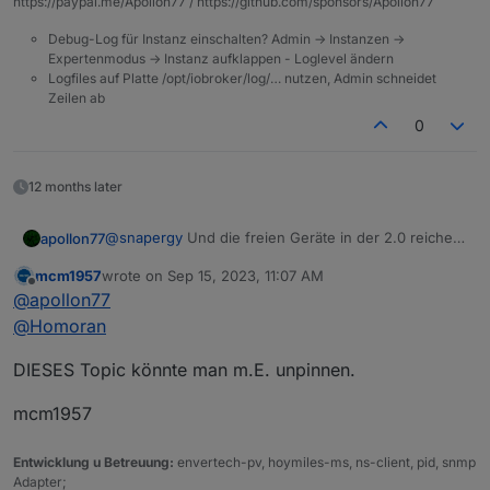
https://paypal.me/Apollon77 / https://github.com/sponsors/Apollon77
Debug-Log für Instanz einschalten? Admin -> Instanzen ->
Expertenmodus -> Instanz aufklappen - Loglevel ändern
Logfiles auf Platte /opt/iobroker/log/… nutzen, Admin schneidet
Zeilen ab
0
12 months later
@
snapergy
Und die freien Geräte in der 2.0 reichen
apollon77
Dir nicht? Dann tut es mir leid aber kann ich nicht
mcm1957
wrote on
Sep 15, 2023, 11:07 AM
weiter helfen.
knx 2.0 nutzen und ggf eine Lizenz erwerben
last edited by
Offline
@
apollon77
oder
openknx Adapter versuchen
@
Homoran
DIESES Topic könnte man m.E. unpinnen.
mcm1957
Entwicklung u Betreuung:
envertech-pv, hoymiles-ms, ns-client, pid, snmp
Adapter;