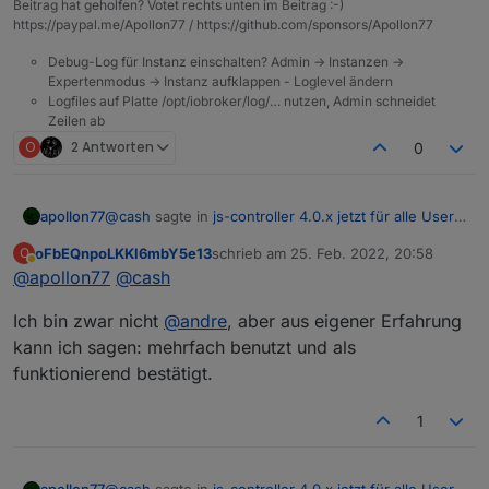
Beitrag hat geholfen? Votet rechts unten im Beitrag :-)
https://paypal.me/Apollon77 / https://github.com/sponsors/Apollon77
Debug-Log für Instanz einschalten? Admin -> Instanzen ->
Expertenmodus -> Instanz aufklappen - Loglevel ändern
Logfiles auf Platte /opt/iobroker/log/… nutzen, Admin schneidet
Zeilen ab
O
2 Antworten
0
@
cash
sagte in
js-controller 4.0.x jetzt für alle User
apollon77
im STABLE!
:
oFbEQnpoLKKl6mbY5e13
schrieb am
25. Feb. 2022, 20:58
O
zuletzt editiert von
Abwesend
@
apollon77
@
noch 2 Fragen bevor ich es mache: darf ich
cash
iobroker fix bei einer Docker Installation
@
andre
? :-)
(buanet) machen?
Ich bin zwar nicht
@
andre
, aber aus eigener Erfahrung
kann ich sagen: mehrfach benutzt und als
funktionierend bestätigt.
Im Fehlerfall soll man eine Datei editieren? Wie
mache ich das unter Linux?
Ich nutze vi oder nano als Editor ... Weiss nicht was
1
bei dir drauf ist. geht an der Kommandozeile.
Ach ja und funktioniert danach noch der Zugriff