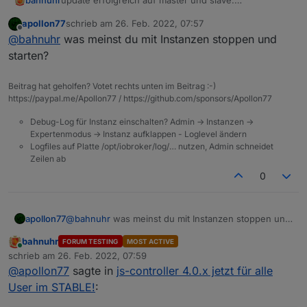
bahnuhr
update erfolgreich auf master und slave.
alle Instanzen sind grün (beim slave musste ich die
apollon77
schrieb am
26. Feb. 2022, 07:57
instanzen erst stoppen und wieder neu starten).
zuletzt editiert von
Offline
@
bahnuhr
was meinst du mit Instanzen stoppen und
starten?
Beitrag hat geholfen? Votet rechts unten im Beitrag :-)
https://paypal.me/Apollon77 / https://github.com/sponsors/Apollon77
Debug-Log für Instanz einschalten? Admin -> Instanzen ->
Expertenmodus -> Instanz aufklappen - Loglevel ändern
Logfiles auf Platte /opt/iobroker/log/… nutzen, Admin schneidet
Zeilen ab
0
apollon77
@
bahnuhr
was meinst du mit Instanzen stoppen und
starten?
bahnuhr
FORUM TESTING
MOST ACTIVE
Online
schrieb am
26. Feb. 2022, 07:59
zuletzt editiert von
@
apollon77
sagte in
js-controller 4.0.x jetzt für alle
User im STABLE!
: