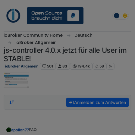
Weiter zum Inhalt
ioBroker Community Home
Deutsch
ioBroker Allgemein
js-controller 4.0.x jetzt für alle User im
STABLE!
ioBroker Allgemein
501
83
194.4k
58
Anmelden zum Antworten
FAQ
apollon77