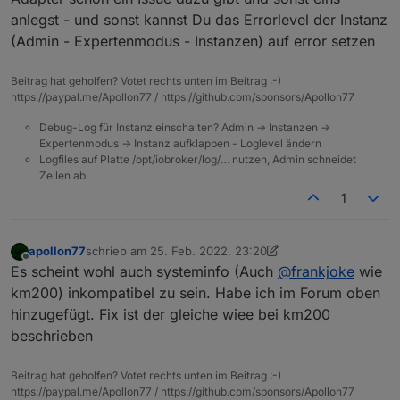
anlegst - und sonst kannst Du das Errorlevel der Instanz
(Admin - Expertenmodus - Instanzen) auf error setzen
Beitrag hat geholfen? Votet rechts unten im Beitrag :-)
https://paypal.me/Apollon77 / https://github.com/sponsors/Apollon77
Debug-Log für Instanz einschalten? Admin -> Instanzen ->
Expertenmodus -> Instanz aufklappen - Loglevel ändern
Logfiles auf Platte /opt/iobroker/log/… nutzen, Admin schneidet
Zeilen ab
1
apollon77
schrieb am
25. Feb. 2022, 23:20
zuletzt editiert von apollon77
Offline
Es scheint wohl auch systeminfo (Auch
@
frankjoke
wie
km200) inkompatibel zu sein. Habe ich im Forum oben
hinzugefügt. Fix ist der gleiche wiee bei km200
beschrieben
Beitrag hat geholfen? Votet rechts unten im Beitrag :-)
https://paypal.me/Apollon77 / https://github.com/sponsors/Apollon77