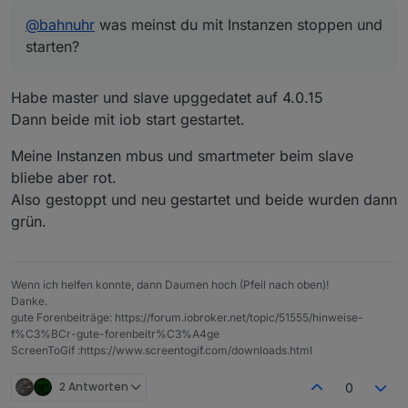
@
bahnuhr
was meinst du mit Instanzen stoppen und
starten?
Habe master und slave upggedatet auf 4.0.15
Dann beide mit iob start gestartet.
Meine Instanzen mbus und smartmeter beim slave
bliebe aber rot.
Also gestoppt und neu gestartet und beide wurden dann
grün.
Wenn ich helfen konnte, dann Daumen hoch (Pfeil nach oben)!
Danke.
gute Forenbeiträge: https://forum.iobroker.net/topic/51555/hinweise-
f%C3%BCr-gute-forenbeitr%C3%A4ge
ScreenToGif :https://www.screentogif.com/downloads.html
2 Antworten
0