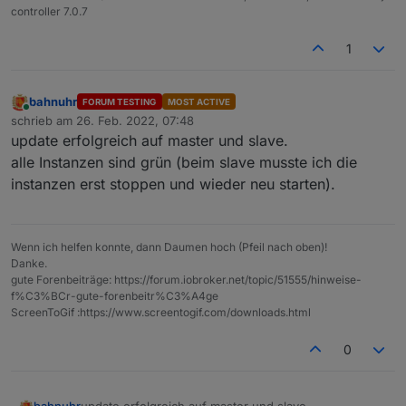
controller 7.0.7
1
bahnuhr
FORUM TESTING
MOST ACTIVE
Online
schrieb am
26. Feb. 2022, 07:48
zuletzt editiert von
update erfolgreich auf master und slave.
alle Instanzen sind grün (beim slave musste ich die
instanzen erst stoppen und wieder neu starten).
Wenn ich helfen konnte, dann Daumen hoch (Pfeil nach oben)!
Danke.
gute Forenbeiträge: https://forum.iobroker.net/topic/51555/hinweise-
f%C3%BCr-gute-forenbeitr%C3%A4ge
ScreenToGif :https://www.screentogif.com/downloads.html
0