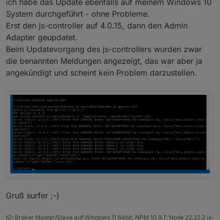
ich habe das Update ebenfalls auf meinem Windows 10
Andere die auch nicht so genau gucken können,
System durchgeführt - ohne Probleme.
finden es eventuell auch nicht und die Antworten sind
Erst den js-controller auf 4.0.15, dann den Admin
sinnlos geworden.
Adapter geupdatet.
Beim Updatevorgang des js-controllers wurden zwar
die benannten Meldungen angezeigt, das war aber ja
angekündigt und scheint kein Problem darzustellen.
Gruß surfer ;-)
IO-Broker Master/Slave auf Windows 11 64bit, NPM 10.9.7, Node 22.22.2 js-