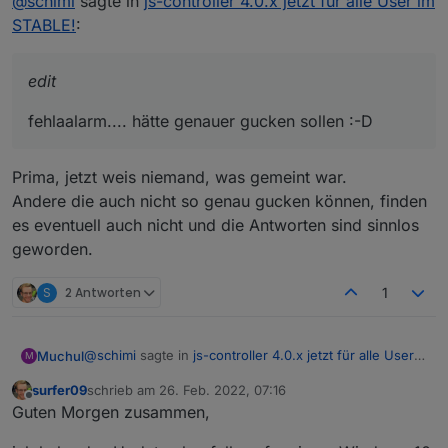
@
schimi
sagte in
js-controller 4.0.x jetzt für alle User im
edit2
STABLE!
:
Hier nochmal der ursprübngliche Post... als ich ihn
editiert habe waren noch keine antworten da... aber
Seit dem update kann ich nicht mehr zwischen "stable"
damit ein suchender was findet mache ich es nochmal
edit
und "beta" umschalten?
neu :-)
Oder ist es woanders hingekommen und ich finde es
nicht?
fehlaalarm.... hätte genauer gucken sollen :-D
Prima, jetzt weis niemand, was gemeint war.
Andere die auch nicht so genau gucken können, finden
es eventuell auch nicht und die Antworten sind sinnlos
geworden.
S
2 Antworten
1
@
schimi
sagte in
js-controller 4.0.x jetzt für alle User
Muchul
M
im STABLE!
:
surfer09
schrieb am
26. Feb. 2022, 07:16
zuletzt editiert von
Offline
edit
Guten Morgen zusammen,
Prima, jetzt weis niemand, was gemeint war.
fehlaalarm.... hätte genauer gucken sollen :-D