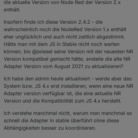
Bitte beachtet weiterhin bei Node.js Updates die
und legt bei den relevanten Adaptern im GitHub
die aktuelle Version von Node Red der Version 2.x
Anleitung im Forum unter
Issues an, damit diese Dinge gefixt werden können.
enthält.
https://forum.iobroker.net/topic/44566/how-to-
node-js-für-iobroker-richtig-updaten-2021-edition
Insofern finde ich diese Version 2.4.2 - die
. Infos ebenso hier in der FAQ hier im Thread.
wahrscheinlich noch die NodeRed Version 1.x enthält
eher unglücklich und auch nicht zeitlich abgestimmt.
Für Redis Installationen haben wir ein Problem
Hätte man mit dem JS in Stable nicht noch warten
entdeckt, welches von der betriebssystem-
Konfiguration von dem Host abhängt wo der Redis-
Detailliertere Informationen zu allen Änderungen und
können, bis @jwiesel seine Version mit der neuesten NR
Server drauf läuft. Wer also Redis als Datenbank
Features findet Ihr weiter unten und im Changelog.
Version kompatibel gemacht hätte, anstelle die alte NR
nutzt bitte unter
In Summe sind in dieser Version wieder über 120
Adapter Version vom August 2021 zu aktualisieren?
https://forum.iobroker.net/topic/52976/wichtiger-
Änderungen in über 450 commits eingeflossen.
hinweis-für-redis-installationen
nachsehen und sein
Dafür bedanke mich diesmal wieder besonders bei
Der js-controller 4.0 ist generell kompatibel mit allen
Ich habe den admin heute aktualisiert - werde aber das
System prüfen und potentiell beheben.
foxriver76, AlCalzone und natürlich Bluefox und
bestehenden ioBroker-Systemen. Ein Update von
System bzw. JS 4.x erst installieren, wenn eine neue NR
auch ein paar weiteren Entwicklern für die aktive
der 2.0/2.1/2.2/3.x ist problemlos möglich. Wir
Aktuell ist nur node-red <2.4.2 inkompatibel, aber
Mitarbeit an dieser Version!
empfehlen allerings vor dem Update auf die 4.0
es gibt noch einige Versions-Empfehlungen weiter
Adapter version verfügbar ist, die eine aktuelle NR
idealerweise ein Update auf die 3.3.x
unten.
Version und die Kompatibilität zum JS 4.x herstellt.
durchzuführen, da ein Downgrade nach einem
Installation
erfolgten Update nur auf eine 3.3.x möglich ist
Ich verstehe manchmal nicht, warum man manchmal so
(siehe FAQ)! Nur die Node.js Version muss weiterhin
schnell die Adapter in stable überführt ohne diese
mindestens 12.x sein, wie oben bereits ausgeführt.
VOR der Installation
Abhängigkeiten besser zu koordinieren.
Wie bei jedem Test dieser Art: Bitte macht ein