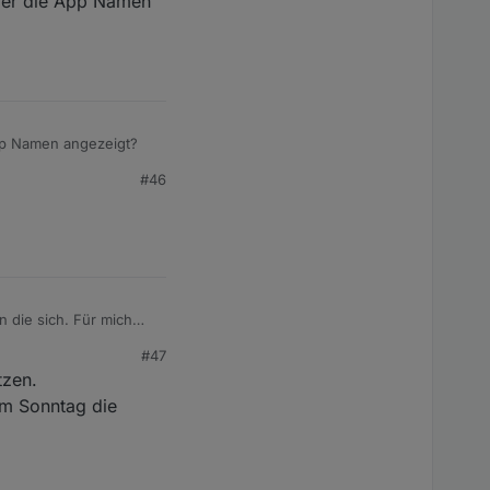
über die App Namen
App Namen angezeigt?
#46
n die sich. Für mich
#47
tzen.
m Sonntag die