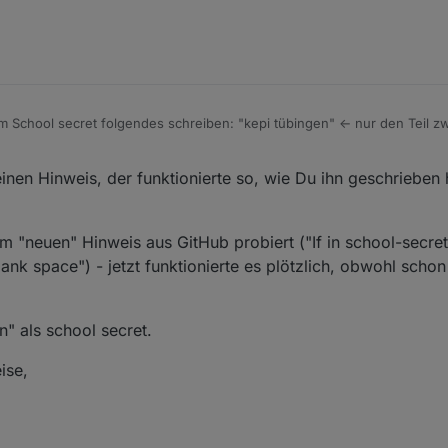
en funktioniert übrigens auch nicht. Hast Du noch eine Idee, wo der Feh
m School secret folgendes schreiben: "kepi tübingen" <- nur den Teil 
inen Hinweis, der funktionierte so, wie Du ihn geschrieben h
m "neuen" Hinweis aus GitHub probiert ("If in school-secret 
lank space") - jetzt funktionierte es plötzlich, obwohl schon
" als school secret.
ise,