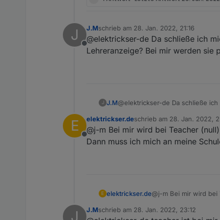
J.M
schrieb am
28. Jan. 2022, 21:16
J
zuletzt editiert von
@elektrickser-de Da schließe ich mi
Anonymous läuft. Version wird 
Offline
Lehreranzeige? Bei mir werden sie 
J.M
@elektrickser-de Da schließe ich
J
Lehreranzeige? Bei mir werden s
elektrickser.de
schrieb am
28. Jan. 2022, 
E
zuletzt editiert von
@j-m Bei mir wird bei Teacher (null
Offline
Dann muss ich mich an meine Schu
elektrickser.de
@j-m Bei mir wird bei
E
Dann muss ich mich a
J.M
schrieb am
28. Jan. 2022, 23:12
J
zuletzt editiert von