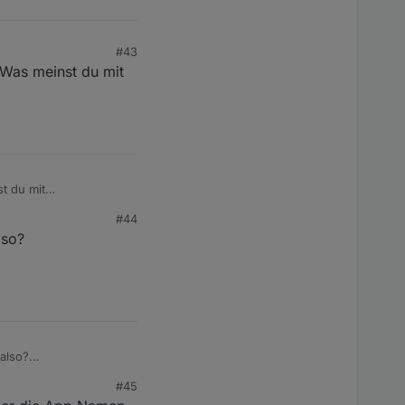
#43
 Was meinst du mit
t du mit
#44
lso?
 also?
#45