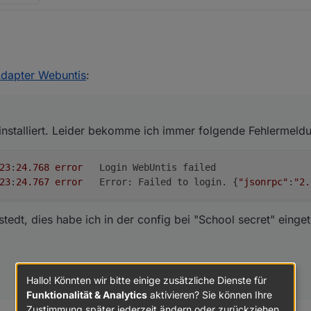
sten installiert. Leider bekomme ich immer folgende Fehlermeldung:
6 13:23:24.768	error	Login WebUntis failed

dapter Webuntis
:
oxstedt, dies habe ich in der config bei "School secret" eingetragen. I
installiert. Leider bekomme ich immer folgende Fehlermeld
23
:
24.768
error
	Login WebUntis failed

23
:
24.767
error
	Error: Failed to login. {
"jsonrpc"
:
"2.
dt, dies habe ich in der config bei "School secret" einget
Hallo! Könnten wir bitte einige zusätzliche Dienste für
Funktionalität & Analytics
aktivieren? Sie können Ihre
Zustimmung später jederzeit ändern oder zurückziehen.