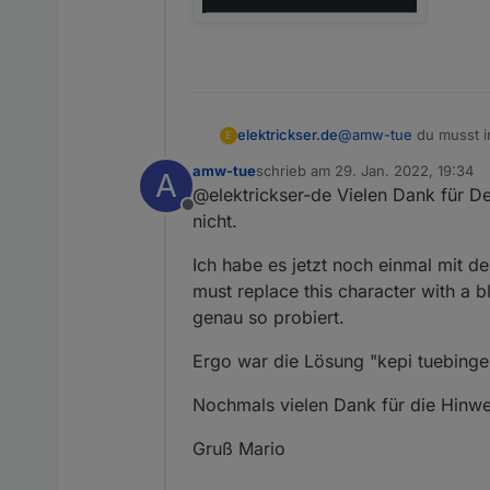
Malte
Ersatz des "+" mit Leerzeich
Gruß Mario
elektrickser.de
@
amw-tue
du musst i
E
Anführungszeichen.
amw-tue
schrieb am
29. Jan. 2022, 19:34
A
zuletzt editiert von
@elektrickser-de Vielen Dank für De
Offline
nicht.
Ich habe es jetzt noch einmal mit de
must replace this character with a b
genau so probiert.
Ergo war die Lösung "kepi tuebingen
Nochmals vielen Dank für die Hinwe
Gruß Mario