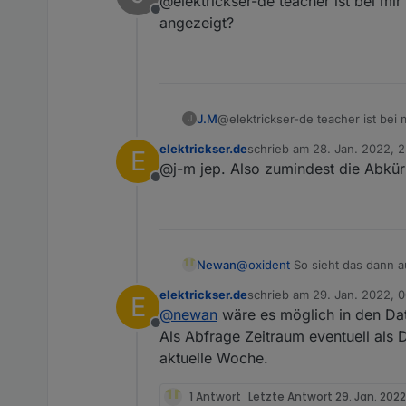
@elektrickser-de teacher ist bei m
Offline
angezeigt?
J.M
@elektrickser-de teacher ist bei
J
elektrickser.de
schrieb am
28. Jan. 2022, 2
E
zuletzt editiert von
@j-m jep. Also zumindest die Abkü
Offline
Newan
@
oxident
So sieht das dann au
wäre das ok.
elektrickser.de
schrieb am
29. Jan. 2022, 
E
zuletzt editiert von
@
newan
wäre es möglich in den Dat
Offline
Als Abfrage Zeitraum eventuell a
aktuelle Woche.
1 Antwort
Letzte Antwort
29. Jan. 2022