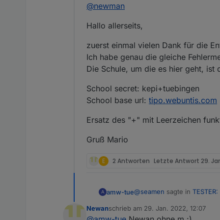
@
newman
Hallo allerseits,
zuerst einmal vielen Dank für die E
Ich habe genau die gleiche Fehlermel
Die Schule, um die es hier geht, is
School secret: kepi+tuebingen
School base url:
tipo.webuntis.com
Ersatz des "+" mit Leerzeichen funkt
Gruß Mario
E
2 Antworten
Letzte Antwort
29. Ja
@
seamen
sagte in
TESTER: 
amw-tue
A
Newan
schrieb am
29. Jan. 2022, 12:07
zuletzt editiert von
@
amw-tue
Newan ohne m :)
Hi,