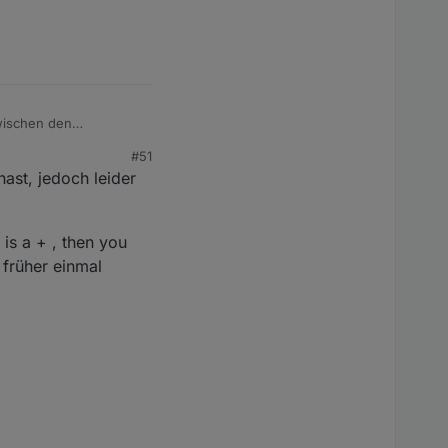
ler liegt?
zwischen den
#51
ast, jedoch leider
is a + , then you
 früher einmal