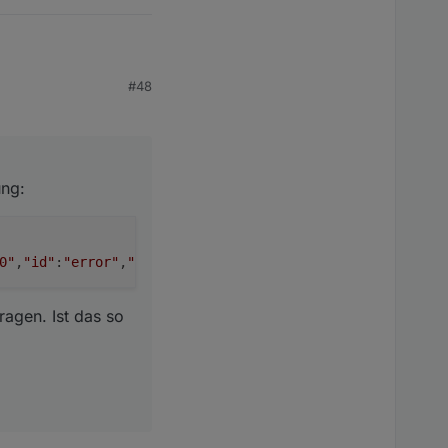
#48
st das so korrekt?
ung:
0"
,
"id"
:
"error"
,
"error"
:{
"message"
:
"invalid schoolname"
,
ragen. Ist das so