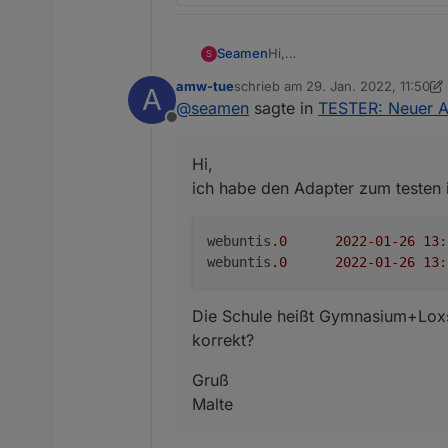
Hi,
Seamen
S
ich habe den Adapter zum te
amw-tue
schrieb am
29. Jan. 2022, 11:50
A
webuntis.0	2022-01-2
zuletzt editiert von amw-tue
@
seamen
sagte in
TESTER: Neuer A
Offline
Die Schule heißt Gymnasium+L
Hi,
Gruß
Malte
ich habe den Adapter zum testen 
webuntis
.0
2022
-01
-26
13
:
webuntis
.0
2022
-01
-26
13
:
Die Schule heißt Gymnasium+Loxste
korrekt?
Gruß
Malte