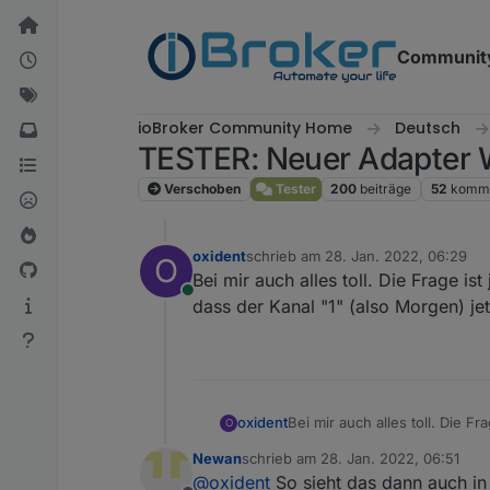
Weiter zum Inhalt
Communit
ioBroker Community Home
Deutsch
TESTER: Neuer Adapter 
Verschoben
Tester
200
beiträge
52
komme
oxident
schrieb am
28. Jan. 2022, 06:29
O
zuletzt editiert von
Bei mir auch alles toll. Die Frage ist
Online
dass der Kanal "1" (also Morgen) je
oxident
Bei mir auch alles toll. Die Fr
O
Kanal "1" (also Morgen) jetzt
Newan
schrieb am
28. Jan. 2022, 06:51
zuletzt editiert von
@
oxident
So sieht das dann auch in 