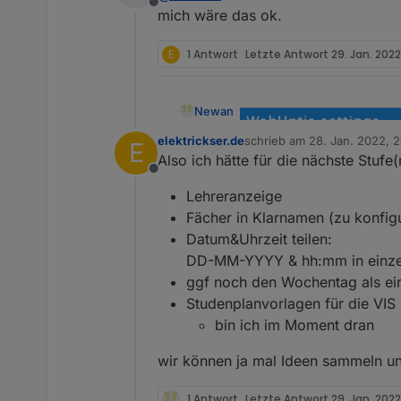
Offline
mich wäre das ok.
E
1 Antwort
Letzte Antwort
29. Jan. 2022
Newan
elektrickser.de
schrieb am
28. Jan. 2022, 
E
zuletzt editiert von elektrick
Also ich hätte für die nächste Stuf
Offline
Lehreranzeige
Fächer in Klarnamen (zu konfigu
Datum&Uhrzeit teilen:
DD-MM-YYYY & hh:mm in einze
ggf noch den Wochentag als ei
Studenplanvorlagen für die VIS
bin ich im Moment dran
wir können ja mal Ideen sammeln u
1 Antwort
Letzte Antwort
29. Jan. 2022