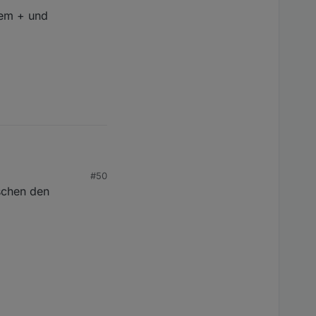
dem + und
n. Ist das so
 sein.
itung sind:
ler liegt?
#50
schen den
n. Ist das so
 sein.
itung sind: