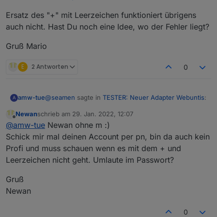
Ersatz des "+" mit Leerzeichen funktioniert übrigens
auch nicht. Hast Du noch eine Idee, wo der Fehler liegt?
Gruß Mario
E
2 Antworten
0
@
seamen
sagte in
TESTER: Neuer Adapter Webuntis
:
amw-tue
A
Newan
schrieb am
29. Jan. 2022, 12:07
zuletzt editiert von
Offline
Hi,
@
amw-tue
Newan ohne m :)
ich habe den Adapter zum testen installiert.
Schick mir mal deinen Account per pn, bin da auch kein
@
newman
Leider bekomme ich immer folgende
Profi und muss schauen wenn es mit dem + und
Fehlermeldung:
Leerzeichen nicht geht. Umlaute im Passwort?
Hallo allerseits,
webuntis.0	2022-01-26 13:23:24.768	err
zuerst einmal vielen Dank für die Entwicklung des
Gruß
Adapters.
Newan
Ich habe genau die gleiche Fehlermeldung wie Malte,
Die Schule heißt Gymnasium+Loxstedt, dies
School secret: kepi+tuebingen
die Einträge in der Instanz sollten aber korrekt sein.
habe ich in der config bei "School secret"
School base url:
tipo.webuntis.com
0
Die Schule, um die es hier geht, ist das Kepler-
eingetragen. Ist das so korrekt?
Ersatz des "+" mit Leerzeichen funktioniert übrigens