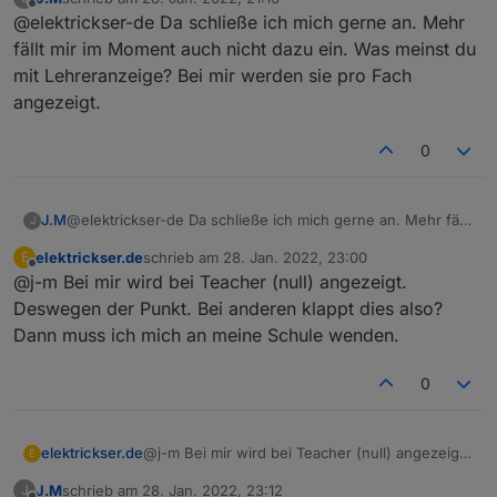
zuletzt editiert von
Offline
@elektrickser-de Da schließe ich mich gerne an. Mehr
fällt mir im Moment auch nicht dazu ein. Was meinst du
mit Lehreranzeige? Bei mir werden sie pro Fach
angezeigt.
0
J.M
@elektrickser-de Da schließe ich mich gerne an. Mehr fällt
J
mir im Moment auch nicht dazu ein. Was meinst du mit
elektrickser.de
schrieb am
28. Jan. 2022, 23:00
E
Lehreranzeige? Bei mir werden sie pro Fach angezeigt.
zuletzt editiert von
Offline
@j-m Bei mir wird bei Teacher (null) angezeigt.
Deswegen der Punkt. Bei anderen klappt dies also?
Dann muss ich mich an meine Schule wenden.
0
elektrickser.de
@j-m Bei mir wird bei Teacher (null) angezeigt.
E
Deswegen der Punkt. Bei anderen klappt dies
J.M
schrieb am
28. Jan. 2022, 23:12
J
also?