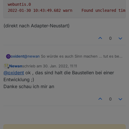
webuntis.0
2022-01-30 10:43:49.682	
warn
Found
uncleared
time
(direkt nach Adapter-Neustart)
0
@
newan
So würde es auch Sinn machen ... tut es bei
oxident
O
mir mit der aktuellen Version jedoch leider nicht. Im DP
Newan
schrieb am
30. Jan. 2022, 11:11
0 sind noch immer alle Werte vom Freitag.
Im Log erhalte ich auch manchmal ein paar "uncleared
zuletzt editiert von
Offline
@
oxident
ok , das sind halt die Baustellen bei einer
Komischerweise ist der "timetable-date"-Wert in DP 0
timers". Beispiel:
und DP 1 der 01.02.2022, also in der Zukunft.
webuntis.0

Entwicklung ;)
2022-01-30 10:43:55.016	info	No timetable To
Danke schau ich mir an
(direkt nach Adapter-Neustart)
webuntis.0

0
2022-01-30 10:43:54.383	info	starting. Versi
webuntis.0

2022-01-30 10:43:49.685	warn	Clear yet termi
webuntis.0
