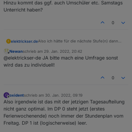
Hinzu kommt das ggf. auch Umschüler etc. Samstags
Unterricht haben?
0
Also ich hätte für die nächste Stufe(n) dann
elektrickser.de
E
folgende Vorschläge:
Newan
schrieb am
29. Jan. 2022, 20:42
Lehreranzeige
zuletzt editiert von
Offline
@elektrickser-de JA bitte mach eine Umfrage sonst
wir können ja mal Ideen sammeln und dann
Fächer in Klarnamen (zu konfigurieren in
eine Umfrage machen und ermittteln was am
den Adapter-Einstellungen
wird das zu individuell!
meisten gewünscht ist.
Datum&Uhrzeit teilen:
DD-MM-YYYY & hh:mm in einzelnen
0
Datenpunkten
ggf noch den Wochentag als einzelnen
Datenpunkt
oxident
schrieb am
30. Jan. 2022, 09:19
O
Studenplanvorlagen für die VIS
zuletzt editiert von
Offline
Also irgendwie ist das mit der jetzigen Tagesaufteilung
bin ich im Moment dran
nicht ganz optimal. Im DP 0 steht jetzt (erstes
Ferienwochenende) noch immer der Stundenplan vom
Freitag. DP 1 ist (logischerweise) leer.