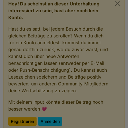
Hey! Du scheinst an dieser Unterhaltung
2022-01-30 10:43:49.684	info	Terminated (ADA
interessiert zu sein, hast aber noch kein
webuntis.0

Konto.
2022-01-30 10:43:49.683	info	terminating

Hast du es satt, bei jedem Besuch durch die
webuntis.0

gleichen Beiträge zu scrollen? Wenn du dich
für ein Konto anmeldest, kommst du immer
genau dorthin zurück, wo du zuvor warst, und
kannst dich über neue Antworten
benachrichtigen lassen (entweder per E-Mail
oder Push-Benachrichtigung). Du kannst auch
Lesezeichen speichern und Beiträge positiv
bewerten, um anderen Community-Mitgliedern
deine Wertschätzung zu zeigen.
Mit deinem Input könnte dieser Beitrag noch
besser werden 💗
Registrieren
Anmelden