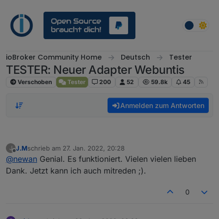
Weiter zum Inhalt
ioBroker Community Home
Deutsch
Tester
TESTER: Neuer Adapter Webuntis
Verschoben
Tester
200
52
59.8k
45
Anmelden zum Antworten
J.M
schrieb am
27. Jan. 2022, 20:28
J
zuletzt editiert von
Offline
@
newan
Genial. Es funktioniert. Vielen vielen lieben
Dank. Jetzt kann ich auch mitreden ;).
0