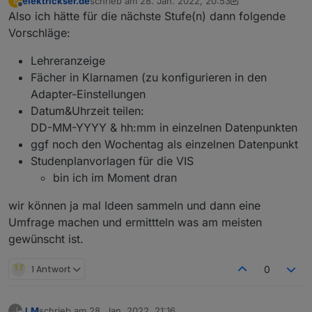
elektrickser.de
schrieb am
28. Jan. 2022, 20:53
E
zuletzt editiert von elektrickser.de
Offline
Also ich hätte für die nächste Stufe(n) dann folgende
Vorschläge:
Lehreranzeige
Fächer in Klarnamen (zu konfigurieren in den
Adapter-Einstellungen
Datum&Uhrzeit teilen:
Anonymous läuft. Version wird gleich veröffentlicht.
Bitte testen!
DD-MM-YYYY & hh:mm in einzelnen Datenpunkten
ggf noch den Wochentag als einzelnen Datenpunkt
Studenplanvorlagen für die VIS
bin ich im Moment dran
wir können ja mal Ideen sammeln und dann eine
Umfrage machen und ermittteln was am meisten
gewünscht ist.
1 Antwort
0
J.M
schrieb am
28. Jan. 2022, 21:16
J