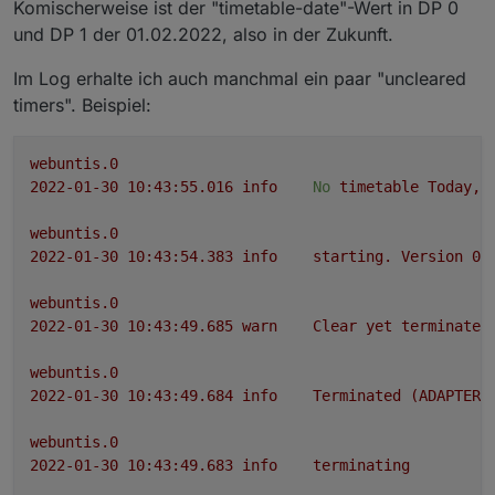
Komischerweise ist der "timetable-date"-Wert in DP 0
und DP 1 der 01.02.2022, also in der Zukunft.
Im Log erhalte ich auch manchmal ein paar "uncleared
timers". Beispiel:
webuntis.0
2022-01-30 10:43:55.016	
info
No
timetable
Today,
webuntis.0
2022-01-30 10:43:54.383	
info
starting.
Version
0.
webuntis.0
2022-01-30 10:43:49.685	
warn
Clear
yet
terminated
webuntis.0
2022-01-30 10:43:49.684	
info
Terminated
(ADAPTER_
webuntis.0
2022-01-30 10:43:49.683	
info
terminating