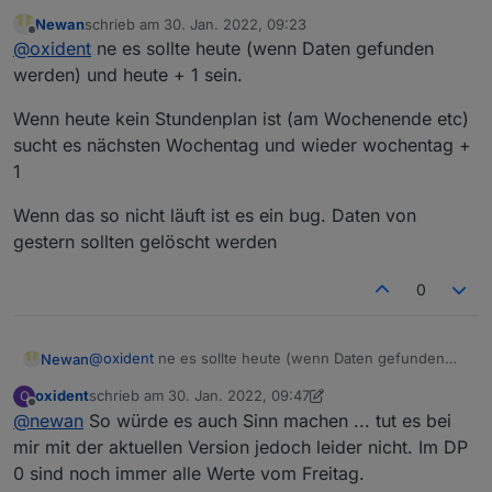
nicht ganz optimal. Im DP 0 steht jetzt (erstes
Newan
schrieb am
30. Jan. 2022, 09:23
Ferienwochenende) noch immer der Stundenplan vom
Ich für meinen Teil würde den Adapter gerne dafür
zuletzt editiert von
Offline
@
oxident
ne es sollte heute (wenn Daten gefunden
Freitag. DP 1 ist (logischerweise) leer.
nutzen, um per Vis zu sehen, ob heute oder morgen
etwas ausfällt um den Tagesablauf der Familie planen
Daher wäre für mich die Aufteilung in "Heute" und
werden) und heute + 1 sein.
zu können ;-)
"Morgen" okay. Da ich die Ergebnisse aber eh per
Außerdem würde ich auf Änderungen reagieren und
Skript oder Blockly "transformieren" müsste hätte ich
Die jetzige Logik (letzter SCHULTAG und nächster
Wenn heute kein Stundenplan ist (am Wochenende etc)
entsprechende Benachrichtigungen schicken.
auch kein Problem mit dem Vorschlag von
TAG) ist jedoch etwas schwierig...
sucht es nächsten Wochentag und wieder wochentag +
@elektrickser-de
1
Wenn das so nicht läuft ist es ein bug. Daten von
gestern sollten gelöscht werden
0
@
oxident
ne es sollte heute (wenn Daten gefunden
Newan
werden) und heute + 1 sein.
oxident
schrieb am
30. Jan. 2022, 09:47
O
Wenn heute kein Stundenplan ist (am Wochenende
zuletzt editiert von oxident
Offline
@
newan
So würde es auch Sinn machen ... tut es bei
etc) sucht es nächsten Wochentag und wieder
wochentag + 1
Wenn das so nicht läuft ist es ein bug. Daten von
mir mit der aktuellen Version jedoch leider nicht. Im DP
gestern sollten gelöscht werden
0 sind noch immer alle Werte vom Freitag.