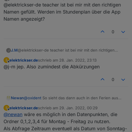
zuletzt editiert von
Offline
@elektrickser-de teacher ist bei mir mit den richtigen
Dann muss ich mich an meine Schule wenden.
Namen gefüllt. Werden im Stundenplan über die App
Namen angezeigt?
0
J.M
@elektrickser-de teacher ist bei mir mit den richtigen
J
Namen gefüllt. Werden im Stundenplan über die App
elektrickser.de
schrieb am
28. Jan. 2022, 23:13
E
Namen angezeigt?
zuletzt editiert von
Offline
@j-m jep. Also zumindest die Abkürzungen
0
Newan
@
oxident
So sieht das dann auch in den Ferien aus
dann sind die Punkte leer, erst zum Ende hin füllen die
elektrickser.de
schrieb am
29. Jan. 2022, 00:29
E
sich. Für mich wäre das ok.
zuletzt editiert von
Offline
@
newan
wäre es möglich in den Datenpunkten, die
Ordner 0,1,2,3,4 für Montag - Freitag zu nutzen.
Als Abfrage Zeitraum eventuell als Datum von Sonntag-