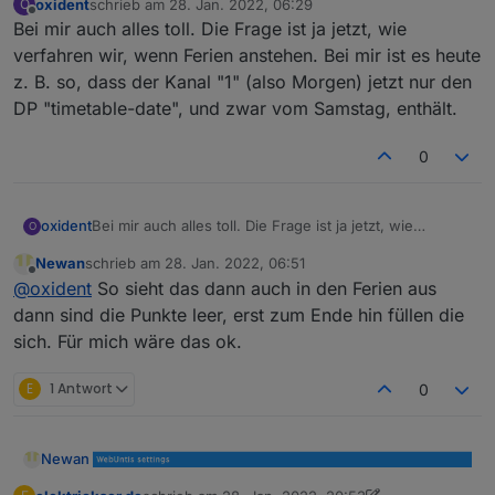
oxident
schrieb am
28. Jan. 2022, 06:29
O
zuletzt editiert von
Offline
Bei mir auch alles toll. Die Frage ist ja jetzt, wie
verfahren wir, wenn Ferien anstehen. Bei mir ist es heute
z. B. so, dass der Kanal "1" (also Morgen) jetzt nur den
DP "timetable-date", und zwar vom Samstag, enthält.
0
oxident
Bei mir auch alles toll. Die Frage ist ja jetzt, wie
O
verfahren wir, wenn Ferien anstehen. Bei mir ist es
Newan
schrieb am
28. Jan. 2022, 06:51
heute z. B. so, dass der Kanal "1" (also Morgen) jetzt
zuletzt editiert von
Offline
@
oxident
So sieht das dann auch in den Ferien aus
nur den DP "timetable-date", und zwar vom Samstag,
enthält.
dann sind die Punkte leer, erst zum Ende hin füllen die
sich. Für mich wäre das ok.
E
1 Antwort
0
Newan