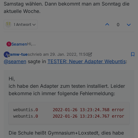
Samstag wählen. Dann bekommt man am Sonntag die
aktuelle Woche.
1 Antwort
0
Hi,
Seamen
S
ich habe den Adapter zum testen installiert. Leider
amw-tue
schrieb am
29. Jan. 2022, 11:50
A
bekomme ich immer folgende Fehlermeldung:
webuntis.0	2022-01-26 13:23:24.768	error	
zuletzt editiert von amw-tue
Offline
@
seamen
sagte in
TESTER: Neuer Adapter Webuntis
:
Die Schule heißt Gymnasium+Loxstedt, dies habe ich
in der config bei "School secret" eingetragen. Ist das
Hi,
so korrekt?
Gruß
Malte
ich habe den Adapter zum testen installiert. Leider
bekomme ich immer folgende Fehlermeldung:
webuntis
.0
2022
-01
-26
13
:
23
:
24.768
error
	Login WebUntis failed

webuntis
.0
2022
-01
-26
13
:
23
:
24.767
error
	E
Die Schule heißt Gymnasium+Loxstedt, dies habe