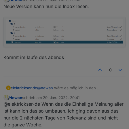
zuletzt editiert von
Offline
Neue Version kann nun die Inbox lesen:
Kommt im laufe des abends
0
elektrickser.de
@
newan
wäre es möglich in den
E
Datenpunkten, die Ordner 0,1,2,3,4 für Montag
Newan
schrieb am
29. Jan. 2022, 20:41
- Freitag zu nutzen.
zuletzt editiert von
Offline
@elektrickser-de Wenn das die Einhellige Meinung aller
Als Abfrage Zeitraum eventuell als Datum von
Sonntag-Samstag wählen. Dann bekommt man
ist kann ich das so umbauen. Ich ging davon aus das
am Sonntag die aktuelle Woche.
nur die 2 nächsten Tage von Relevanz sind und nicht
die ganze Woche.