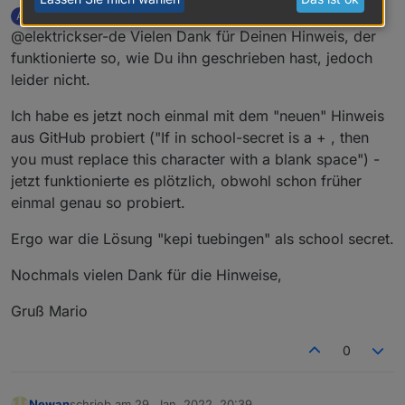
folgendes schreiben: "kepi tübingen" <- nur
amw-tue
schrieb am
29. Jan. 2022, 19:34
A
den Teil zwischen den Anführungszeichen.
zuletzt editiert von
Offline
@elektrickser-de Vielen Dank für Deinen Hinweis, der
funktionierte so, wie Du ihn geschrieben hast, jedoch
leider nicht.
Ich habe es jetzt noch einmal mit dem "neuen" Hinweis
aus GitHub probiert ("If in school-secret is a + , then
you must replace this character with a blank space") -
jetzt funktionierte es plötzlich, obwohl schon früher
einmal genau so probiert.
Ergo war die Lösung "kepi tuebingen" als school secret.
Nochmals vielen Dank für die Hinweise,
Gruß Mario
0
Newan
schrieb am
29. Jan. 2022, 20:39