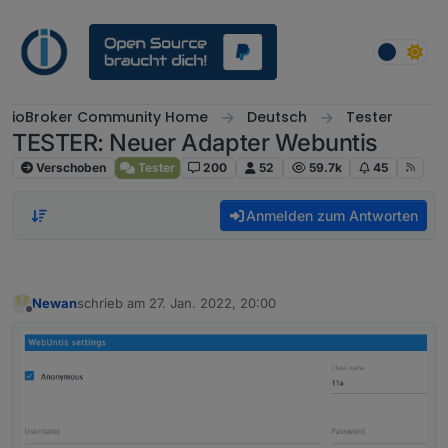
Weiter zum Inhalt
ioBroker Community Home
Deutsch
Tester
TESTER: Neuer Adapter Webuntis
Verschoben
Tester
200
52
59.7k
45
Anmelden zum Antworten
Newan
schrieb am
27. Jan. 2022, 20:00
zuletzt editiert von
Offline