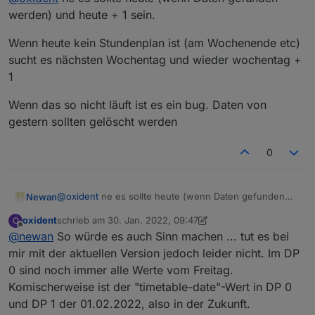
etwas ausfällt um den Tagesablauf der Familie planen
Daher wäre für mich die Aufteilung in "Heute" und
werden) und heute + 1 sein.
zu können ;-)
"Morgen" okay. Da ich die Ergebnisse aber eh per
Außerdem würde ich auf Änderungen reagieren und
Skript oder Blockly "transformieren" müsste hätte ich
Die jetzige Logik (letzter SCHULTAG und nächster
Wenn heute kein Stundenplan ist (am Wochenende etc)
entsprechende Benachrichtigungen schicken.
auch kein Problem mit dem Vorschlag von
TAG) ist jedoch etwas schwierig...
sucht es nächsten Wochentag und wieder wochentag +
@elektrickser-de
1
Wenn das so nicht läuft ist es ein bug. Daten von
gestern sollten gelöscht werden
0
@
oxident
ne es sollte heute (wenn Daten gefunden
Newan
werden) und heute + 1 sein.
oxident
schrieb am
30. Jan. 2022, 09:47
O
Wenn heute kein Stundenplan ist (am Wochenende
zuletzt editiert von oxident
Offline
@
newan
So würde es auch Sinn machen ... tut es bei
etc) sucht es nächsten Wochentag und wieder
wochentag + 1
Wenn das so nicht läuft ist es ein bug. Daten von
mir mit der aktuellen Version jedoch leider nicht. Im DP
gestern sollten gelöscht werden
0 sind noch immer alle Werte vom Freitag.
Komischerweise ist der "timetable-date"-Wert in DP 0
und DP 1 der 01.02.2022, also in der Zukunft.