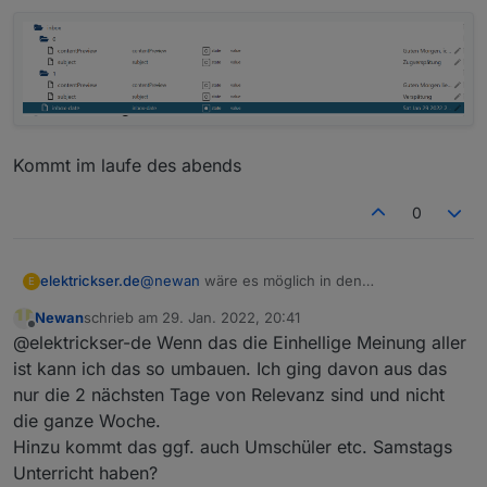
Kommt im laufe des abends
0
elektrickser.de
@
newan
wäre es möglich in den
E
Datenpunkten, die Ordner 0,1,2,3,4 für Montag
Newan
schrieb am
29. Jan. 2022, 20:41
- Freitag zu nutzen.
zuletzt editiert von
Offline
@elektrickser-de Wenn das die Einhellige Meinung aller
Als Abfrage Zeitraum eventuell als Datum von
Sonntag-Samstag wählen. Dann bekommt man
ist kann ich das so umbauen. Ich ging davon aus das
am Sonntag die aktuelle Woche.
nur die 2 nächsten Tage von Relevanz sind und nicht
die ganze Woche.
Hinzu kommt das ggf. auch Umschüler etc. Samstags
Unterricht haben?