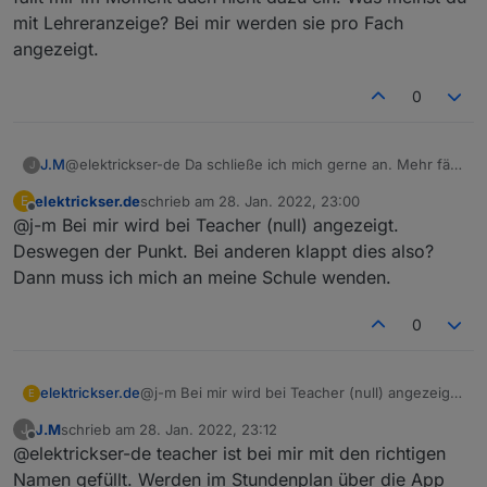
mit Lehreranzeige? Bei mir werden sie pro Fach
angezeigt.
0
J.M
@elektrickser-de Da schließe ich mich gerne an. Mehr fällt
J
mir im Moment auch nicht dazu ein. Was meinst du mit
elektrickser.de
schrieb am
28. Jan. 2022, 23:00
E
Lehreranzeige? Bei mir werden sie pro Fach angezeigt.
zuletzt editiert von
Offline
@j-m Bei mir wird bei Teacher (null) angezeigt.
Deswegen der Punkt. Bei anderen klappt dies also?
Dann muss ich mich an meine Schule wenden.
0
elektrickser.de
@j-m Bei mir wird bei Teacher (null) angezeigt.
E
Deswegen der Punkt. Bei anderen klappt dies
J.M
schrieb am
28. Jan. 2022, 23:12
J
also?
zuletzt editiert von
Offline
@elektrickser-de teacher ist bei mir mit den richtigen
Dann muss ich mich an meine Schule wenden.
Namen gefüllt. Werden im Stundenplan über die App