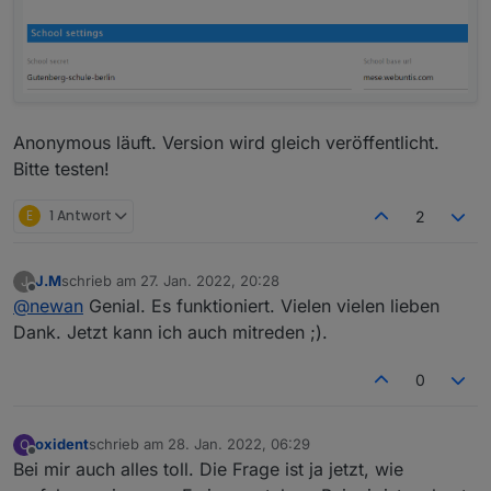
Anonymous läuft. Version wird gleich veröffentlicht.
Bitte testen!
E
1 Antwort
2
J.M
schrieb am
27. Jan. 2022, 20:28
J
zuletzt editiert von
Offline
@
newan
Genial. Es funktioniert. Vielen vielen lieben
Dank. Jetzt kann ich auch mitreden ;).
0
oxident
schrieb am
28. Jan. 2022, 06:29
O
zuletzt editiert von
Offline
Bei mir auch alles toll. Die Frage ist ja jetzt, wie