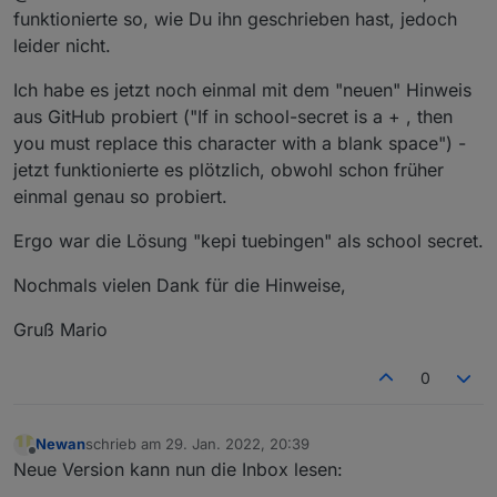
funktionierte so, wie Du ihn geschrieben hast, jedoch
leider nicht.
Ich habe es jetzt noch einmal mit dem "neuen" Hinweis
aus GitHub probiert ("If in school-secret is a + , then
you must replace this character with a blank space") -
jetzt funktionierte es plötzlich, obwohl schon früher
einmal genau so probiert.
Ergo war die Lösung "kepi tuebingen" als school secret.
Nochmals vielen Dank für die Hinweise,
Gruß Mario
0
Newan
schrieb am
29. Jan. 2022, 20:39
zuletzt editiert von
Offline
Neue Version kann nun die Inbox lesen: