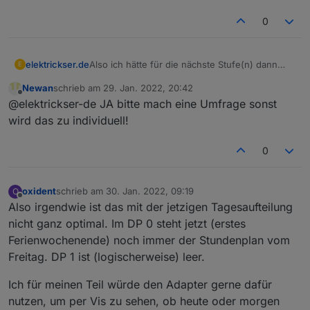
0
Also ich hätte für die nächste Stufe(n) dann
elektrickser.de
E
folgende Vorschläge:
Newan
schrieb am
29. Jan. 2022, 20:42
Lehreranzeige
zuletzt editiert von
Offline
@elektrickser-de JA bitte mach eine Umfrage sonst
wir können ja mal Ideen sammeln und dann
Fächer in Klarnamen (zu konfigurieren in
eine Umfrage machen und ermittteln was am
den Adapter-Einstellungen
wird das zu individuell!
meisten gewünscht ist.
Datum&Uhrzeit teilen:
DD-MM-YYYY & hh:mm in einzelnen
0
Datenpunkten
ggf noch den Wochentag als einzelnen
Datenpunkt
oxident
schrieb am
30. Jan. 2022, 09:19
O
Studenplanvorlagen für die VIS
zuletzt editiert von
Offline
Also irgendwie ist das mit der jetzigen Tagesaufteilung
bin ich im Moment dran
nicht ganz optimal. Im DP 0 steht jetzt (erstes
Ferienwochenende) noch immer der Stundenplan vom
Freitag. DP 1 ist (logischerweise) leer.
Ich für meinen Teil würde den Adapter gerne dafür
nutzen, um per Vis zu sehen, ob heute oder morgen