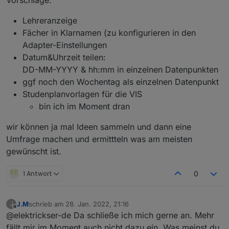
Vorschläge:
Lehreranzeige
Fächer in Klarnamen (zu konfigurieren in den
Adapter-Einstellungen
Datum&Uhrzeit teilen:
Anonymous läuft. Version wird gleich veröffentlicht.
Bitte testen!
DD-MM-YYYY & hh:mm in einzelnen Datenpunkten
ggf noch den Wochentag als einzelnen Datenpunkt
Studenplanvorlagen für die VIS
bin ich im Moment dran
wir können ja mal Ideen sammeln und dann eine
Umfrage machen und ermittteln was am meisten
gewünscht ist.
1 Antwort
0
J.M
schrieb am
28. Jan. 2022, 21:16
J
zuletzt editiert von
Offline
@elektrickser-de Da schließe ich mich gerne an. Mehr
fällt mir im Moment auch nicht dazu ein. Was meinst du