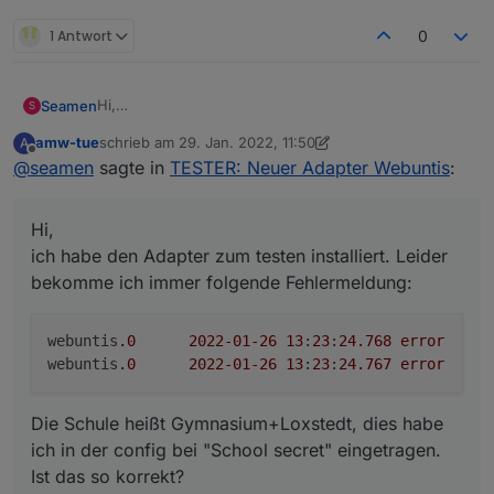
1 Antwort
0
Hi,
Seamen
S
ich habe den Adapter zum testen installiert. Leider
amw-tue
schrieb am
29. Jan. 2022, 11:50
A
bekomme ich immer folgende Fehlermeldung:
webuntis.0	2022-01-26 13:23:24.768	error	
zuletzt editiert von amw-tue
Offline
@
seamen
sagte in
TESTER: Neuer Adapter Webuntis
:
Die Schule heißt Gymnasium+Loxstedt, dies habe ich
in der config bei "School secret" eingetragen. Ist das
Hi,
so korrekt?
Gruß
Malte
ich habe den Adapter zum testen installiert. Leider
bekomme ich immer folgende Fehlermeldung:
webuntis
.0
2022
-01
-26
13
:
23
:
24.768
error
	Login WebUntis failed

webuntis
.0
2022
-01
-26
13
:
23
:
24.767
error
	E
Die Schule heißt Gymnasium+Loxstedt, dies habe
ich in der config bei "School secret" eingetragen.
Ist das so korrekt?