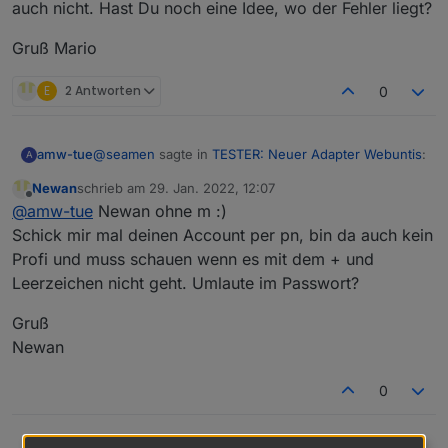
auch nicht. Hast Du noch eine Idee, wo der Fehler liegt?
Gruß Mario
E
2 Antworten
0
@
seamen
sagte in
TESTER: Neuer Adapter Webuntis
:
amw-tue
A
Newan
schrieb am
29. Jan. 2022, 12:07
zuletzt editiert von
Offline
Hi,
@
amw-tue
Newan ohne m :)
ich habe den Adapter zum testen installiert.
Schick mir mal deinen Account per pn, bin da auch kein
@
newman
Leider bekomme ich immer folgende
Profi und muss schauen wenn es mit dem + und
Fehlermeldung:
Leerzeichen nicht geht. Umlaute im Passwort?
Hallo allerseits,
webuntis.0	2022-01-26 13:23:24.768	err
zuerst einmal vielen Dank für die Entwicklung des
Gruß
Adapters.
Newan
Ich habe genau die gleiche Fehlermeldung wie Malte,
Die Schule heißt Gymnasium+Loxstedt, dies
School secret: kepi+tuebingen
die Einträge in der Instanz sollten aber korrekt sein.
habe ich in der config bei "School secret"
School base url:
tipo.webuntis.com
0
Die Schule, um die es hier geht, ist das Kepler-
eingetragen. Ist das so korrekt?
Ersatz des "+" mit Leerzeichen funktioniert übrigens
Gymnasium in Tübingen. Hinterlegt nach Deiner
auch nicht. Hast Du noch eine Idee, wo der Fehler
Gruß
Anleitung sind:
liegt?
Gruß Mario