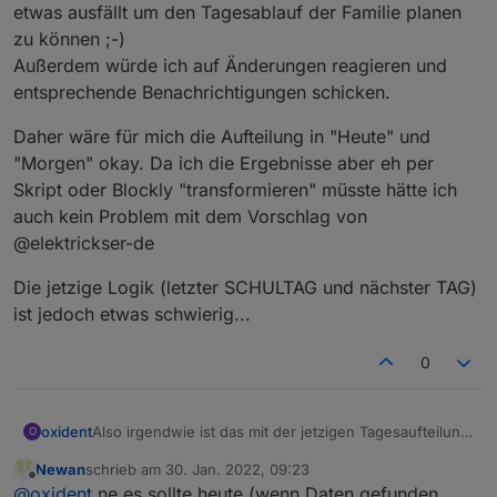
etwas ausfällt um den Tagesablauf der Familie planen
zu können ;-)
Außerdem würde ich auf Änderungen reagieren und
entsprechende Benachrichtigungen schicken.
Daher wäre für mich die Aufteilung in "Heute" und
"Morgen" okay. Da ich die Ergebnisse aber eh per
Skript oder Blockly "transformieren" müsste hätte ich
auch kein Problem mit dem Vorschlag von
@elektrickser-de
Die jetzige Logik (letzter SCHULTAG und nächster TAG)
ist jedoch etwas schwierig...
0
Also irgendwie ist das mit der jetzigen Tagesaufteilung
oxident
O
nicht ganz optimal. Im DP 0 steht jetzt (erstes
Newan
schrieb am
30. Jan. 2022, 09:23
Ferienwochenende) noch immer der Stundenplan vom
Ich für meinen Teil würde den Adapter gerne dafür
zuletzt editiert von
Offline
@
oxident
ne es sollte heute (wenn Daten gefunden
Freitag. DP 1 ist (logischerweise) leer.
nutzen, um per Vis zu sehen, ob heute oder morgen