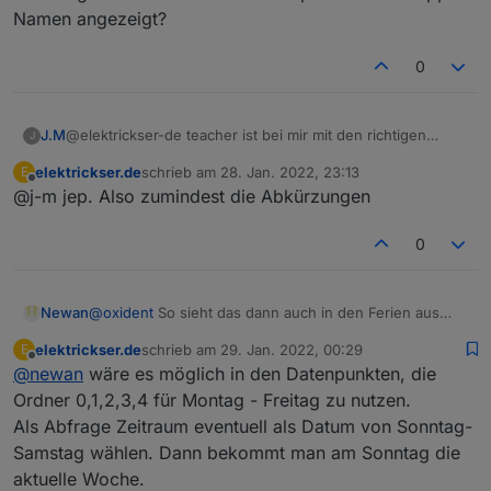
Namen angezeigt?
0
J.M
@elektrickser-de teacher ist bei mir mit den richtigen
J
Namen gefüllt. Werden im Stundenplan über die App
elektrickser.de
schrieb am
28. Jan. 2022, 23:13
E
Namen angezeigt?
zuletzt editiert von
Offline
@j-m jep. Also zumindest die Abkürzungen
0
Newan
@
oxident
So sieht das dann auch in den Ferien aus
dann sind die Punkte leer, erst zum Ende hin füllen die
elektrickser.de
schrieb am
29. Jan. 2022, 00:29
E
sich. Für mich wäre das ok.
zuletzt editiert von
Offline
@
newan
wäre es möglich in den Datenpunkten, die
Ordner 0,1,2,3,4 für Montag - Freitag zu nutzen.
Als Abfrage Zeitraum eventuell als Datum von Sonntag-
Samstag wählen. Dann bekommt man am Sonntag die
aktuelle Woche.