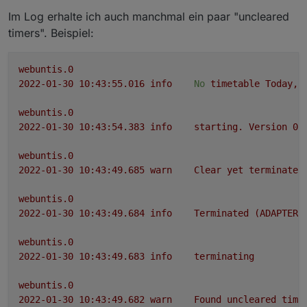
Im Log erhalte ich auch manchmal ein paar "uncleared
timers". Beispiel:
webuntis.0
2022-01-30 10:43:55.016	
info
No
timetable
Today,
webuntis.0
2022-01-30 10:43:54.383	
info
starting.
Version
0.
webuntis.0
2022-01-30 10:43:49.685	
warn
Clear
yet
terminated
webuntis.0
2022-01-30 10:43:49.684	
info
Terminated
(ADAPTER_
webuntis.0
2022-01-30 10:43:49.683	
info
terminating
webuntis.0
2022-01-30 10:43:49.682	
warn
Found
uncleared
time