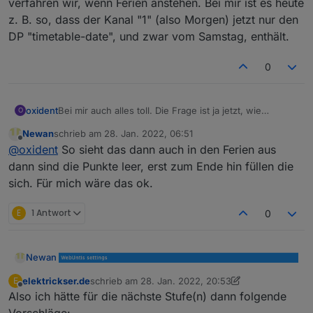
verfahren wir, wenn Ferien anstehen. Bei mir ist es heute
z. B. so, dass der Kanal "1" (also Morgen) jetzt nur den
DP "timetable-date", und zwar vom Samstag, enthält.
0
oxident
Bei mir auch alles toll. Die Frage ist ja jetzt, wie
O
verfahren wir, wenn Ferien anstehen. Bei mir ist es
Newan
schrieb am
28. Jan. 2022, 06:51
heute z. B. so, dass der Kanal "1" (also Morgen) jetzt
zuletzt editiert von
Offline
@
oxident
So sieht das dann auch in den Ferien aus
nur den DP "timetable-date", und zwar vom Samstag,
enthält.
dann sind die Punkte leer, erst zum Ende hin füllen die
sich. Für mich wäre das ok.
E
1 Antwort
0
Newan
elektrickser.de
schrieb am
28. Jan. 2022, 20:53
E
zuletzt editiert von elektrickser.de
Offline
Also ich hätte für die nächste Stufe(n) dann folgende