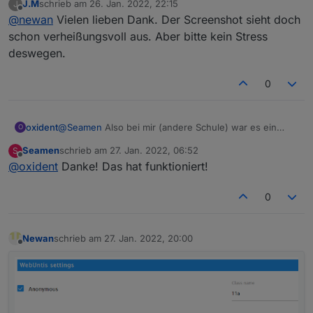
J.M
schrieb am
26. Jan. 2022, 22:15
J
zuletzt editiert von
Offline
@
newan
Vielen lieben Dank. Der Screenshot sieht doch
schon verheißungsvoll aus. Aber bitte kein Stress
deswegen.
0
oxident
@
Seamen
Also bei mir (andere Schule) war es ein
O
Leerzeichen anstelle +
Seamen
schrieb am
27. Jan. 2022, 06:52
S
zuletzt editiert von
Offline
@
oxident
Danke! Das hat funktioniert!
0
Ist aber noch viel Arbeit. Grundsätzlich gehts.
Newan
schrieb am
27. Jan. 2022, 20:00
zuletzt editiert von
Offline