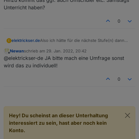
Unterricht haben?
0
Also ich hätte für die nächste Stufe(n) dann
elektrickser.de
E
folgende Vorschläge:
Newan
schrieb am
29. Jan. 2022, 20:42
Lehreranzeige
zuletzt editiert von
Offline
@elektrickser-de JA bitte mach eine Umfrage sonst
wir können ja mal Ideen sammeln und dann
Fächer in Klarnamen (zu konfigurieren in
eine Umfrage machen und ermittteln was am
den Adapter-Einstellungen
wird das zu individuell!
meisten gewünscht ist.
Datum&Uhrzeit teilen:
DD-MM-YYYY & hh:mm in einzelnen
0
Datenpunkten
ggf noch den Wochentag als einzelnen
Datenpunkt
Studenplanvorlagen für die VIS
bin ich im Moment dran
Hey! Du scheinst an dieser Unterhaltung
interessiert zu sein, hast aber noch kein
Konto.