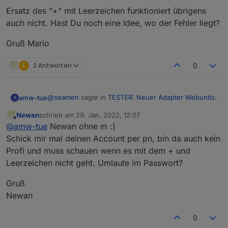
Ersatz des "+" mit Leerzeichen funktioniert übrigens
auch nicht. Hast Du noch eine Idee, wo der Fehler liegt?
Gruß Mario
E
2 Antworten
0
@
seamen
sagte in
TESTER: Neuer Adapter Webuntis
:
amw-tue
A
Newan
schrieb am
29. Jan. 2022, 12:07
zuletzt editiert von
Offline
Hi,
@
amw-tue
Newan ohne m :)
ich habe den Adapter zum testen installiert.
Schick mir mal deinen Account per pn, bin da auch kein
@
newman
Leider bekomme ich immer folgende
Profi und muss schauen wenn es mit dem + und
Fehlermeldung:
Leerzeichen nicht geht. Umlaute im Passwort?
Hallo allerseits,
webuntis.0	2022-01-26 13:23:24.768	err
zuerst einmal vielen Dank für die Entwicklung des
Gruß
Adapters.
Newan
Ich habe genau die gleiche Fehlermeldung wie Malte,
Die Schule heißt Gymnasium+Loxstedt, dies
School secret: kepi+tuebingen
die Einträge in der Instanz sollten aber korrekt sein.
habe ich in der config bei "School secret"
School base url:
tipo.webuntis.com
0
Die Schule, um die es hier geht, ist das Kepler-
eingetragen. Ist das so korrekt?
Ersatz des "+" mit Leerzeichen funktioniert übrigens