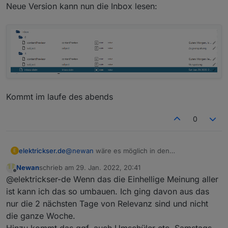
Offline
Neue Version kann nun die Inbox lesen:
Kommt im laufe des abends
0
elektrickser.de
@
newan
wäre es möglich in den
E
Datenpunkten, die Ordner 0,1,2,3,4 für Montag
Newan
schrieb am
29. Jan. 2022, 20:41
- Freitag zu nutzen.
zuletzt editiert von
Offline
@elektrickser-de Wenn das die Einhellige Meinung aller
Als Abfrage Zeitraum eventuell als Datum von
Sonntag-Samstag wählen. Dann bekommt man
ist kann ich das so umbauen. Ich ging davon aus das
am Sonntag die aktuelle Woche.
nur die 2 nächsten Tage von Relevanz sind und nicht
die ganze Woche.
Hinzu kommt das ggf. auch Umschüler etc. Samstags