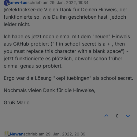
amw-tue
schrieb am
29. Jan. 2022, 19:34
A
den Teil zwischen den Anführungszeichen.
zuletzt editiert von
Offline
@elektrickser-de Vielen Dank für Deinen Hinweis, der
funktionierte so, wie Du ihn geschrieben hast, jedoch
leider nicht.
Ich habe es jetzt noch einmal mit dem "neuen" Hinweis
aus GitHub probiert ("If in school-secret is a + , then
you must replace this character with a blank space") -
jetzt funktionierte es plötzlich, obwohl schon früher
einmal genau so probiert.
Ergo war die Lösung "kepi tuebingen" als school secret.
Nochmals vielen Dank für die Hinweise,
Gruß Mario
0
Newan
schrieb am
29. Jan. 2022, 20:39
zuletzt editiert von