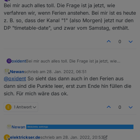
zuletzt editiert von
Offline
Bei mir auch alles toll. Die Frage ist ja jetzt, wie
verfahren wir, wenn Ferien anstehen. Bei mir ist es heute
z. B. so, dass der Kanal "1" (also Morgen) jetzt nur den
DP "timetable-date", und zwar vom Samstag, enthält.
0
oxident
Bei mir auch alles toll. Die Frage ist ja jetzt, wie
O
verfahren wir, wenn Ferien anstehen. Bei mir ist es
Newan
schrieb am
28. Jan. 2022, 06:51
heute z. B. so, dass der Kanal "1" (also Morgen) jetzt
zuletzt editiert von
Offline
@
oxident
So sieht das dann auch in den Ferien aus
nur den DP "timetable-date", und zwar vom Samstag,
enthält.
dann sind die Punkte leer, erst zum Ende hin füllen die
sich. Für mich wäre das ok.
E
1 Antwort
0
Newan
elektrickser.de
schrieb am
28. Jan. 2022, 20:53
E
zuletzt editiert von elektrickser.de