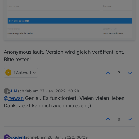
Anonymous läuft. Version wird gleich veröffentlicht.
Bitte testen!
E
1 Antwort
2
J.M
schrieb am
27. Jan. 2022, 20:28
J
zuletzt editiert von
Offline
@
newan
Genial. Es funktioniert. Vielen vielen lieben
Dank. Jetzt kann ich auch mitreden ;).
0
oxident
schrieb am
28. Jan. 2022, 06:29
O