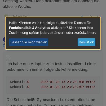
Samstag wählen. Dann bekommt man am Sonntag die
aktuelle Woche.
1 Antwort
0
Hallo! Könnten wir bitte einige zusätzliche Dienste für
Funktionalität & Analytics
aktivieren? Sie können Ihre
Hi,
Seamen
S
Zustimmung später jederzeit ändern oder zurückziehen.
ich habe den Adapter zum testen installiert. Leider
amw-tue
schrieb am
29. Jan. 2022, 11:50
A
bekomme ich immer folgende Fehlermeldung:
webuntis.0	2022-01-26 13:23:24.768	error	
zuletzt editiert von amw-tue
Lassen Sie mich wählen
Das ist ok
Offline
@
seamen
sagte in
TESTER: Neuer Adapter Webuntis
:
Die Schule heißt Gymnasium+Loxstedt, dies habe ich
in der config bei "School secret" eingetragen. Ist das
Hi,
so korrekt?
Gruß
Malte
ich habe den Adapter zum testen installiert. Leider
bekomme ich immer folgende Fehlermeldung:
webuntis
.0
2022
-01
-26
13
:
23
:
24.768
error
	Login WebUntis failed

webuntis
.0
2022
-01
-26
13
:
23
:
24.767
error
	E
Die Schule heißt Gymnasium+Loxstedt, dies habe
ich in der config bei "School secret" eingetragen.