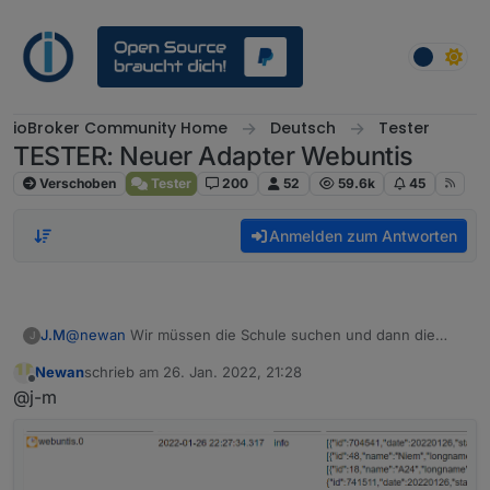
Weiter zum Inhalt
ioBroker Community Home
Deutsch
Tester
TESTER: Neuer Adapter Webuntis
Verschoben
Tester
200
52
59.6k
45
Anmelden zum Antworten
J.M
@
newan
Wir müssen die Schule suchen und dann die
J
Klasse angeben. Die Gutenberg Schule in 13055 Berlin hat
Newan
schrieb am
26. Jan. 2022, 21:28
dies z.B.
zuletzt editiert von
Offline
@j-m
Wir sehen dann nur den Stundenplan und die News der
Schule. Aber das würde mir auch reichen ;).