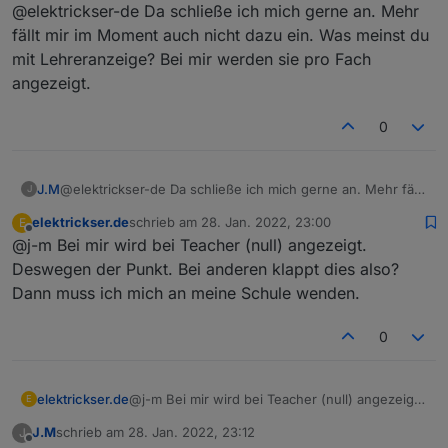
Offline
@elektrickser-de Da schließe ich mich gerne an. Mehr
fällt mir im Moment auch nicht dazu ein. Was meinst du
mit Lehreranzeige? Bei mir werden sie pro Fach
angezeigt.
0
J.M
@elektrickser-de Da schließe ich mich gerne an. Mehr fällt
J
mir im Moment auch nicht dazu ein. Was meinst du mit
elektrickser.de
schrieb am
28. Jan. 2022, 23:00
E
Lehreranzeige? Bei mir werden sie pro Fach angezeigt.
zuletzt editiert von
Offline
@j-m Bei mir wird bei Teacher (null) angezeigt.
Deswegen der Punkt. Bei anderen klappt dies also?
Dann muss ich mich an meine Schule wenden.
0
elektrickser.de
@j-m Bei mir wird bei Teacher (null) angezeigt.
E
Deswegen der Punkt. Bei anderen klappt dies
J.M
schrieb am
28. Jan. 2022, 23:12
J
also?
zuletzt editiert von
Offline