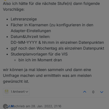
Offline
Also ich hätte für die nächste Stufe(n) dann folgende
Vorschläge:
Lehreranzeige
Fächer in Klarnamen (zu konfigurieren in den
Adapter-Einstellungen
Datum&Uhrzeit teilen:
Anonymous läuft. Version wird gleich veröffentlicht.
Bitte testen!
DD-MM-YYYY & hh:mm in einzelnen Datenpunkten
ggf noch den Wochentag als einzelnen Datenpunkt
Studenplanvorlagen für die VIS
bin ich im Moment dran
wir können ja mal Ideen sammeln und dann eine
Umfrage machen und ermittteln was am meisten
gewünscht ist.
1 Antwort
0
J.M
schrieb am
28. Jan. 2022, 21:16
J
zuletzt editiert von