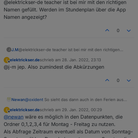
@elektrickser-de teacher ist bei mir mit den richtigen
Dann muss ich mich an meine Schule wenden.
Namen gefüllt. Werden im Stundenplan über die App
Namen angezeigt?
0
J.M
@elektrickser-de teacher ist bei mir mit den richtigen
J
Namen gefüllt. Werden im Stundenplan über die App
elektrickser.de
schrieb am
28. Jan. 2022, 23:13
E
Namen angezeigt?
zuletzt editiert von
Offline
@j-m jep. Also zumindest die Abkürzungen
0
Newan
@
oxident
So sieht das dann auch in den Ferien aus
dann sind die Punkte leer, erst zum Ende hin füllen die
elektrickser.de
schrieb am
29. Jan. 2022, 00:29
E
sich. Für mich wäre das ok.
zuletzt editiert von
Offline
@
newan
wäre es möglich in den Datenpunkten, die
Ordner 0,1,2,3,4 für Montag - Freitag zu nutzen.
Als Abfrage Zeitraum eventuell als Datum von Sonntag-