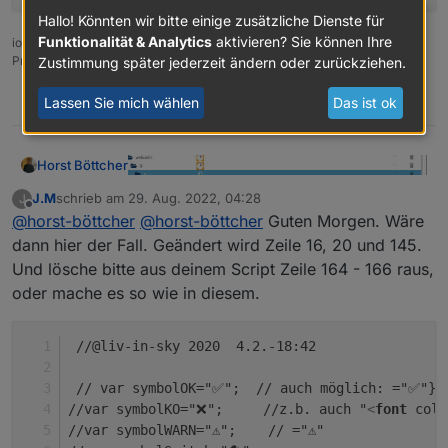
2022
-
08
-
24
19
:
46
:
04.331
 - debug: webuntis.
0
 (
966
const home ='vis.0'                            
Hallo! Könnten wir bitte einige zusätzliche Dienste für
2022
-
08
-
24
19
:
46
:
04.332
 - debug: webuntis.
0
 (
966
let   braucheEinFile=true;                     
Funktionalität & Analytics
aktivieren? Sie können Ihre
2022
-
08
-
24
19
:
46
:
04.457
 - debug: webuntis.
0
 (
966
ioBroker auf Proxmox (Debian) auf LENOVO PC Thinkcentre als
let   braucheEinVISWidget=true;                
Produktivsystem
Zustimmung später jederzeit ändern oder zurückziehen.
let dpVIS="0_userdata.0.Stundenplan"         //
let mySchedule=" */30 * * * * ";               
0
Lassen Sie mich wählen
Das ist ok
//---------------------------------------
//HIER DIE SPALTEN ANZAHL DEFINIEREN - jede Spa
Horst Böttcher
var htmlFeld1='Tag';       var Feld1lAlign="lef
var htmlFeld2='Start';        var Feld2lAlign="
J.M
schrieb am
29. Aug. 2022, 04:28
J
zuletzt editiert von
Offline
Wie bekomme ich es hin das im Java Scipt nur
var htmlFeld3='Ende';         var Feld3lAlign="
@
horst-böttcher
@
horst-böttcher
Guten Morgen. Wäre
Tabelle 1 aufgelesen wir
var htmlFeld4='Raum';        var Feld4lAlign="r
dann hier der Fall. Geändert wird Zeile 16, 20 und 145.
var htmlFeld5='Lehrer';        var Feld5lAlign=
Und lösche bitte aus deinem Script Zeile 164 - 166 raus,
var htmlFeld6='Fach';        var Feld6lAlign="c
oder mache es so wie in diesem.
var htmlFeld7='Status';        var Feld7lAlign=
//-----------------------------------
 //@liv-in-sky 2020  4.2.-18:42
 // var symbolOK="✅";  // auch möglich: ="✅"} 
//var symbolKO="❌";     //z.b. auch "
<
font
colo
//hier werden die styles für die tabelle defini
//var symbolWARN="⚠️";    // ="⚠️"
//ÜBERSCHRIFT ÜBER TABELLE