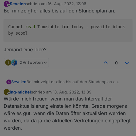
Sevelen
schrieb am
16. Aug. 2022, 12:06
S
zuletzt editiert von
Offline
Bei mir zeigt er alles bis auf den Stundenplan an.
Cannot
read
Timetable
for
today - possible block
by scool
Jemand eine Idee?
I
2 Antworten
0
Bei mir zeigt er alles bis auf den Stundenplan an.
Sevelen
S
ing-michel
schrieb am
18. Aug. 2022, 13:39
I
zuletzt editiert von
Offline
Würde mich freuen, wenn man das Intervall der
Jemand eine Idee?
Datenaktualisierung einstellen könnte. Grade morgens
wäre es gut, wenn die Daten öfter aktualisiert werden
würden, da da ja die aktuellen Vertretungen eingepflegt
werden.