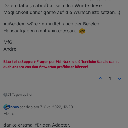
const htmlStart=    "
<!DOCTYPE 
html
>
<
html
lang
=
Daten dafür ja abrufbar sein. Ich Würde diese
                   "
<
style
>
 * {  margin: 0;} bo
Möglichkeit daher gerne auf die Wunschliste setzen. :)
                   " p {padding-top: 10px; padd
htmlOut="";
                  // " div { margin: 0 auto;  m
Außerdem wäre vermutlich auch der Bereich
                   " td { padding:"+abstandZell
Hausaufgaben nicht uninteressant.
counter=-1;
                   " table { width: "+weite+"; 
htmlTabUeber="";
                   "td:nth-child(1) {width: "+h
MfG,
switch (mehrfachTabelle) { 
                   " 
</
style
>
</
head
>
<
body
>
<
div
André
   case 1: htmlTabUeber=htmlTabUeber1+htmlTabUe
//const htmlUeber=    "
<
p
style
=
\
"
color:
"+
htmlF
   case 2: htmlTabUeber=htmlTabUeber1+htmlTabUe
const htmlTabStyle= "
<
table
bordercolor
=
\
""+
htm
Bitte keine Support-Fragen per PN! Nutzt die öffentliche Kanäle damit
   case 3: htmlTabUeber=htmlTabUeber1+htmlTabUe
                      "; 
font-family:
"+
htmlSchr
auch andere von den Antworten profitieren können!
   case 4: htmlTabUeber=htmlTabUeber1+htmlTabUe
const htmlTabUeber1="
<
tr
height
=
\
""+
UeberSchrif
}; 
const htmlTabUeber3="
</
tr
>
";
1
if (!UeberschriftSpalten) {htmlTabUeber=""}  
//---------------------------------------------
21 Tagen später
//NICHTS ÄNDERN - abhängig von den oben definie
//---------hier kommt eure schleife rein counte
//---------alle valx werte müssen von euch best
inbux
schrieb am
7. Okt. 2022, 12:20
zuletzt editiert von
Offline
//---------------------------------------------
Hallo,
var htmlTabUeber2="
<
td
width
=
"+htmlSpalte1Weite
var htmlTabUeber2_1="
<
td
width
=
"+htmlSpalte1Wei
danke erstmal für den Adapter.
                   "
&ensp;
</
td
>
<
td
align
=
"+Fel