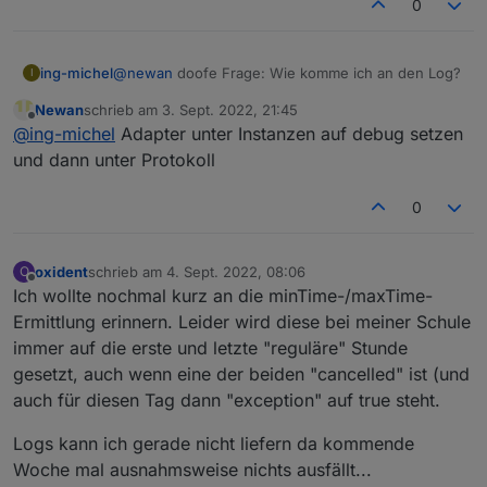
0
let farbeGeradeZeilen="#151515";               
var htmlFeld4='Raum';        var Feld4lAlign="r
let weite="auto";                              
var htmlFeld5='Lehrer';        var Feld5lAlign=
let zentriert=true;                            
var htmlFeld6='Fach';        var Feld6lAlign="c
ing-michel
@
newan
doofe Frage: Wie komme ich an den Log?
I
const backgroundAll="#000000";                 
var htmlFeld7='Status';        var Feld7lAlign=
const htmlSchriftart="Helvetica";
Newan
schrieb am
3. Sept. 2022, 21:45
zuletzt editiert von
Offline
const htmlSchriftgroesse="14px";
@
ing-michel
Adapter unter Instanzen auf debug setzen
//-----------------------------------
//FELDER UND RAHMEN
und dann unter Protokoll
let   UeberschriftSpalten=true;                
const htmlFarbFelderschrift="#BDBDBD";         
0
const htmlFarbFelderschrift2="#D8D8D8";        
//hier werden die styles für die tabelle defini
const htmlFarbTableColorGradient1="#1c1c1c";   
//ÜBERSCHRIFT ÜBER TABELLE
const htmlFarbTableColorGradient2="#1c1c1c";   
let   htmlUberschrift=false;                   
oxident
schrieb am
4. Sept. 2022, 08:06
O
zuletzt editiert von
Offline
const htmlFarbTableBorderColor="grey";         
let   htmlSignature=true;                      
Ich wollte nochmal kurz an die minTime-/maxTime-
let htmlRahmenLinien="cols";                   
const htmlFeldUeber='Stundenplan';             
Ermittlung erinnern. Leider wird diese bei meiner Schule
const htmlSpalte1Weite="auto";                 
const htmlFarbUber="white";                    
immer auf die erste und letzte "reguläre" Stunde
const htmlSchriftWeite="normal";               
gesetzt, auch wenn eine der beiden "cancelled" ist (und
// HIER NICHTS  ÄNDERN
const htmlÜberFontGroesse="18px";              
auch für diesen Tag dann "exception" auf true steht.
//MEHRERE TABELLEN NEBENEINANDER
let borderHelpBottum;
let   mehrfachTabelle=1;                       
Logs kann ich gerade nicht liefern da kommende
let borderHelpRight;
const trennungsLinie="2";                      
Woche mal ausnahmsweise nichts ausfällt...
let htmlcenterHelp;
const farbetrennungsLinie="white";