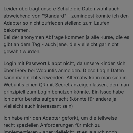
$('webuntis.*.0.*.startTime').each(function(id,
                   "
&ensp;
</
td
>
<
td
align
=
"+Feld
Leider überträgt unsere Schule die Daten wohl auch
        var ida = id.split('.');
                       //----------------------
        if( !(id.includes("vis") || id.includes
abweichend von "Standard" - zumindest konnte ich den
          counter++;                           
Adapter so nicht zufrieden stellend zum Laufen
          val0=getState(id.replace("startTime",
bekommen.
          val1=getState(id.replace("startTime",
var htmlOut="";
Bei der anonymen Abfrage kommen ja alle Kurse, die es
          val2=getState(id.replace("startTime",
var mix;
gibt an dem Tag - auch jene, die vielleicht gar nicht
          val3=getState(id.replace("startTime",
var counter;
gewählt wurden.
          val4=getState(id.replace("startTime",
var val1; var val2; var val0; var val3; var val
          val5=getState(id.replace("startTime",
var htmlTabUeber="";
Login mit Passwort klappt nicht, da unsere Kinder sich
          val6=getState(id.replace("startTime",
function writeHTML(){
über IServ bei Webuntis anmelden. Diese Login Daten
         if( existsState(id.replace("startTime"
kann man nicht verwenden. Alternativ kann man sich in
Webuntis einen QR mit Secret anzeigen lassen, den man
          val0=val0.replace(/(\D{3}\D{0}\D{0})\
htmlOut="";
prinzipiell zum Login benutzen könnte. Ein Issue habe
          val1=val1.replace(/.*(\d{2}:\d{2}):\d
ich dafür bereits aufgemacht (könnte für andere ja
          val2=val2.replace(/.*(\d{2}:\d{2}):\d
counter=-1;
vielleicht auch interessant sein)
htmlTabUeber="";
         function sortArray(a,b) {
switch (mehrfachTabelle) { 
Ich habe mir den Adapter geforkt, um die teilweise
         return a.val0 > b.val1;
   case 1: htmlTabUeber=htmlTabUeber1+htmlTabUe
recht speziellen Anforderungen für mich zu
         }
   case 2: htmlTabUeber=htmlTabUeber1+htmlTabUe
implementieren - aber vielleicht ist es ja auch noch