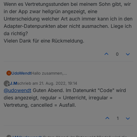
Wenn es Vertretungsstunden bei meinem Sohn gibt, wir
in der App zwar hellgrün angezeigt, eine
Unterscheidung welcher Art auch immer kann ich in den
Adapter-Datenpunkten aber nicht ausmachen. Liege ich
da richtig?
Vielen Dank für eine Rückmeldung.
0
UdoWendt
Hallo zusammen,
U
vielen Dank an Alle, die so etwas hier ermöglichen.
J.M
schrieb am
21. Aug. 2022, 19:14
J
Wenn es Vertretungsstunden bei meinem Sohn
zuletzt editiert von
Offline
@
udowendt
Guten Abend. Im Datenunkt "Code" wird
gibt, wir in der App zwar hellgrün angezeigt, eine
Unterscheidung welcher Art auch immer kann ich in
dies angezeigt, regular = Unterricht, irregular =
den Adapter-Datenpunkten aber nicht ausmachen.
Vertretung, cancelled = Ausfall.
Liege ich da richtig?
Vielen Dank für eine Rückmeldung.
1