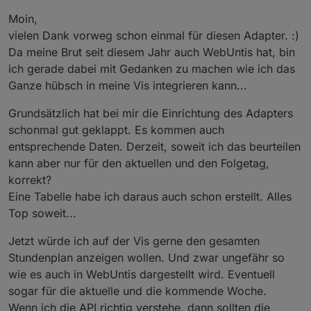
const htmlFarbTableColorGradient1="#1c1c1c";   
Nach Wunsch könnte man auch einen force
Tester ein Beitrag zu eröffnen daher erstmal hier. Ggf
Sind die Daten bei anderen Accounts ggf. falsch
const htmlTabUeber1="
<
tr
height
=
\
""+
UeberSchrif
const htmlFarbTableColorGradient2="#1c1c1c";   
Moin,
refresh Button einbinden
kann es einer verschieben?
oder anders?
Gruß
const htmlTabUeber3="
</
tr
>
";
const htmlFarbTableBorderColor="grey";         
Es der aktuelle Tag abgefragt, ist da kein
Was sind eure Wünsche?
Newan
vielen Dank vorweg schon einmal für diesen Adapter. :)
let htmlRahmenLinien="cols";                   
Stundenplan (Wochenende etc.) sucht der
Da meine Brut seit diesem Jahr auch WebUntis hat, bin
Adapter nach dem nächsten Werktag.
const htmlSpalte1Weite="auto";                 
ich gerade dabei mit Gedanken zu machen wie ich das
//NICHTS ÄNDERN - abhängig von den oben definie
Ganze hübsch in meine Vis integrieren kann...
// HIER NICHTS  ÄNDERN
Grundsätzlich hat bei mir die Einrichtung des Adapters
var htmlTabUeber2="
<
td
width
=
"+htmlSpalte1Weite
let borderHelpBottum;
schonmal gut geklappt. Es kommen auch
var htmlTabUeber2_1="
<
td
width
=
"+htmlSpalte1Wei
let borderHelpRight;
entsprechende Daten. Derzeit, soweit ich das beurteilen
                   "
&ensp;
</
td
>
<
td
align
=
"+Fel
let htmlcenterHelp;
                   "
&ensp;
</
td
>
<
td
align
=
"+Feld
kann aber nur für den aktuellen und den Folgetag,
let htmlcenterHelp2;
                       //----------------------
korrekt?
if(htmlRahmenLinien=="rows") {borderHelpBottum=
Eine Tabelle habe ich daraus auch schon erstellt. Alles
if(htmlRahmenLinien=="cols") {borderHelpBottum=
Top soweit...
if(htmlRahmenLinien=="none") {borderHelpBottum=
var htmlOut="";
if(htmlRahmenLinien=="all")  {borderHelpBottum=
Jetzt würde ich auf der Vis gerne den gesamten
var mix;
zentriert ? htmlcenterHelp="auto" : htmlcenterH
Stundenplan anzeigen wollen. Und zwar ungefähr so
var counter;
zentriert ? htmlcenterHelp2="center" : htmlcent
wie es auch in WebUntis dargestellt wird. Eventuell
var val1; var val2; var val0; var val3; var val
sogar für die aktuelle und die kommende Woche.
var htmlTabUeber="";
function writeHTML(){
Wenn ich die API richtig verstehe, dann sollten die
const htmlZentriert='
<
center
>
'