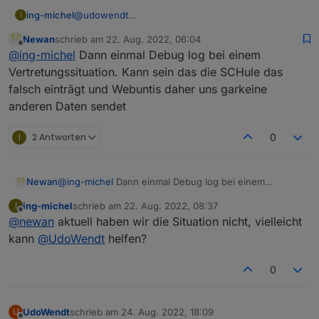
ing-michel
@
udowendt
I
Bei Veränderungen des Raumes oder der Lehrkraft
Newan
schrieb am
22. Aug. 2022, 06:04
ist der Status trotzdem „regular“…
zuletzt editiert von
Offline
@
ing-michel
Dann einmal Debug log bei einem
Vertretungssituation. Kann sein das die SCHule das
falsch einträgt und Webuntis daher uns garkeine
anderen Daten sendet
I
2 Antworten
0
Newan
@
ing-michel
Dann einmal Debug log bei einem
Vertretungssituation. Kann sein das die SCHule das
ing-michel
schrieb am
22. Aug. 2022, 08:37
I
falsch einträgt und Webuntis daher uns garkeine
zuletzt editiert von
Offline
@
newan
aktuell haben wir die Situation nicht, vielleicht
anderen Daten sendet
kann
@
UdoWendt
helfen?
0
UdoWendt
schrieb am
24. Aug. 2022, 18:09
U
zuletzt editiert von