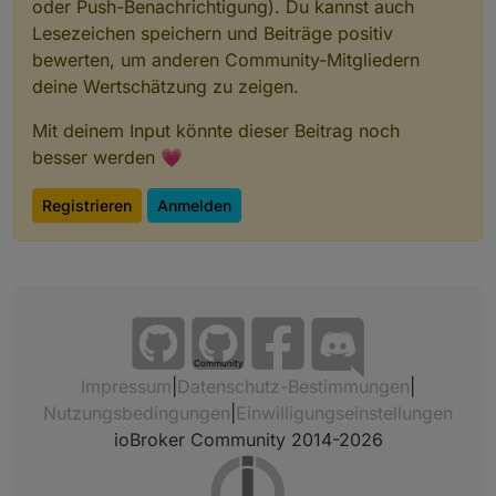
oder Push-Benachrichtigung). Du kannst auch
                                               
   				 function tab
Lesezeichen speichern und Beiträge positiv
                                               
     //HIER WERDEN DIE DATEN DER SCHLEIFE ZUSAM
bewerten, um anderen Community-Mitgliedern
                                         } brea
deine Wertschätzung zu zeigen.
                   if(counter%4==0)            
       switch (mehrfachTabelle) {  
                                  else {if(coun
         case 1:  if(counter%2==0){  htmlOut=ht
Mit deinem Input könnte dieser Beitrag noch
                                               
                                  {  htmlOut=ht
                                               
besser werden 💗
                                         } brea
        case 2:  if(counter%4==0) {
                  if(counter%2==0)            {
Registrieren
Anmelden
     } //switch ende
                              else {htmlOut = h
                       }else{  
                  if(counter%2==0)            {
                              else {htmlOut = h
}
function tabelleFinish() {
Community
Impressum
|
Datenschutz-Bestimmungen
|
      // tabelle fertigstellen
Nutzungsbedingungen
|
Einwilligungseinstellungen
        case 3: if(counter%2==0 ) {
      switch (mehrfachTabelle) {  
                   if(counter%3==0)           {
ioBroker Community 2014-2026
       case 1:    break;
                              else { if(counter
                                               