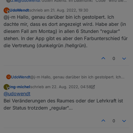
J.M
@
udowendt
Guten Abend. Im Datenunkt "Code" wird dies
J
angezeigt, regular = Unterricht, irregular = Vertretung,
UdoWendt
schrieb am
21. Aug. 2022, 19:30
U
cancelled = Ausfall.
zuletzt editiert von
Offline
@j-m Hallo, genau darüber bin ich gestolpert. Ich
dachte mir, dass es dort angezeigt wird. Habe aber (in
diesem Fall am Montag) in allen 6 Stunden "regular"
stehen. In der App gibt es aber den Farbunterschied für
die Vertretung (dunkelgrün /hellgrün).
0
UdoWendt
@j-m Hallo, genau darüber bin ich gestolpert. Ich
U
dachte mir, dass es dort angezeigt wird. Habe aber
ing-michel
schrieb am
22. Aug. 2022, 04:58
I
(in diesem Fall am Montag) in allen 6 Stunden
zuletzt editiert von ing-michel
Offline
@
udowendt
"regular" stehen. In der App gibt es aber den
Farbunterschied für die Vertretung (dunkelgrün
Bei Veränderungen des Raumes oder der Lehrkraft ist
/hellgrün).
der Status trotzdem „regular“…
0