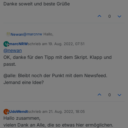
Danke soweit und beste Grüße
0
@
marcnrw
Hallo,
Newan
marcNRW
schrieb am
19. Aug. 2022, 07:51
M
ja die Objekte werden gelöscht, da nicht immer an allen
zuletzt editiert von
Offline
@
newan
Tagen alle Objekte vorhanden sind. Würde das über
eine Auslesescript lösen der versucht alle Objekte am
OK, danke für den Tipp mit dem Skript. Klapp und
Tag zu lesen.
passt.
Bezüglich den Feed müssten wir auf weiteres
Feedback warten, könnte aber ein Bug sein
@alle: Bleibt noch der Punkt mit dem Newsfeed.
Jemand eine Idee?
0
UdoWendt
schrieb am
21. Aug. 2022, 18:05
U
zuletzt editiert von
Offline
Hallo zusammen,
vielen Dank an Alle, die so etwas hier ermöglichen.