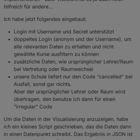
   case 3: htmlTabUeber=htmlTabUeber1+htmlTabUe
hilfreich für andere...
          val0 = val0.replace("Mon", "Montag")
   case 4: htmlTabUeber=htmlTabUeber1+htmlTabUe
          val0 = val0.replace("Tue", "Dienstag"
}; 
Ich habe jetzt folgendes eingebaut:
          val0 = val0.replace("Wed", "Mittwoch"
if (!UeberschriftSpalten) {htmlTabUeber=""}  
          val0 = val0.replace("Thu", "Donnersta
Login mit Username und Secret unterstützt
          val0 = val0.replace("Fri", "Freitag")
//---------------------------------------------
doppeltes Login (anonym und der Username), um
          val0 = val0.replace("Sat", "Samstag")
//---------hier kommt eure schleife rein counte
          val0 = val0.replace("Sun", "Sonntag")
alle relevanten Daten zu erhalten und nicht
//---------alle valx werte müssen von euch best
gewählte Kurse ausfiltern zu können
//---------------------------------------------
          val6 = val6.replace("regular", "Unter
 let myJSON=[];
zusätzliche Daten, wie ursprünglicher Lehrer/Raum
          val6 = val6.replace("irregular", "Ver
bei Vertretung oder Raumwechsel
          val6 = val6.replace("cancelled", "Aus
$('webuntis.*.1.*.startTime').each(function(id,
unsere Schule liefert nur den Code "cancelled" bei
          val6 = val6.replace("irUnterricht", "
        var ida = id.split('.');
Ausfall, sonst gar nichts.
        if( !(id.includes("vis") || id.includes
Aber der ursprünglicher Lehrer oder Raum wird
         //let result = id.match("regular");
          counter++;                           
          //let result = id.replace("regular", 
übertragen, den benutze ich dann für einen
          val0=getState(id.replace("startTime",
"irregular" Code
          val1=getState(id.replace("startTime",
          if (getState(id).val=="regular") {val
          val2=getState(id.replace("startTime",
Um die Daten in der Visualisierung anzuzeigen, habe
          val3=getState(id.replace("startTime",
          //if (getState(id).val=='regular') {
          val4=getState(id.replace("startTime",
ich ein kleines Script geschrieben, das die Daten dann
          //val5=""; 
          val5=getState(id.replace("startTime",
in einen Datenpunkt schreibt. Das Ergebnis in JSON ist
          val6=getState(id.replace("startTime",