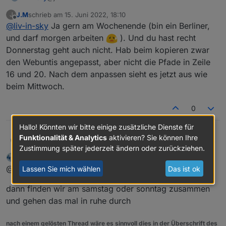
  "webuntis.
0.0
.
0
.startTime
": {
J.M
schrieb am
15. Juni 2022, 18:10
J
bei uns ist morgen feiertag - hast du mal zeit und lust
zuletzt editiert von
    "type": 
"state"
,
Offline
@
liv-in-sky
Ja gern am Wochenende (bin ein Berliner,
auf eine anydesk oder teamviewer session - ganz
"common"
: {
habe ich noch nicht kapiert, was du da alles möchtest
und darf morgen arbeiten
). Und du hast recht
      "name": 
"startTime"
,
- oder am wochende ?
Donnerstag geht auch nicht. Hab beim kopieren zwar
"role"
: 
"value"
,
den Webuntis angepasst, aber nicht die Pfade in Zeile
"type"
: 
"string"
,
Und hier hab ich den Objektbaum vom heutigen Tag, hoffe
"write"
: false,
16 und 20. Nach dem anpassen sieht es jetzt aus wie
das ist das, wonach du letztens gefragt hast.Wollte den
"read"
: true
beim Mittwoch.
kompletten, an den will er nicht, über 3000 Zeilen sind ihm
    },
wohl zu viel. Hätte es aber als json falls bedarf da ist.```
    "native": {},
code_text
0
    "
from
": 
"system.adapter.webuntis.0"
,
"user"
: 
"system.user.admin"
,
Hallo! Könnten wir bitte einige zusätzliche Dienste für
"ts"
: 
1653733730733
,
Funktionalität & Analytics
aktivieren? Sie können Ihre
J.M
@
liv-in-sky
Ja gern am Wochenende (bin ein Berliner, und
J
"_id"
: 
"webuntis.0.0.0.startTime"
,
Zustimmung später jederzeit ändern oder zurückziehen.
darf morgen arbeiten
). Und du hast recht Donnerstag
"acl"
: {
liv-in-sky
schrieb am
15. Juni 2022, 18:15
geht auch nicht. Hab beim kopieren zwar den Webuntis
zuletzt editiert von
Offline
@j-m
      "
object
": 
1636
,
Lassen Sie mich wählen
Das ist ok
angepasst, aber nicht die Pfade in Zeile 16 und 20. Nach
"state"
: 
1636
,
dem anpassen sieht es jetzt aus wie beim Mittwoch.
dann finden wir am samstag oder sonntag zusammen
"owner"
: 
"system.user.admin"
,
"ownerGroup"
: 
"system.group.administrator
und gehen das mal in ruhe durch
    }
  },
nach einem gelösten Thread wäre es sinnvoll dies in der Überschrift des