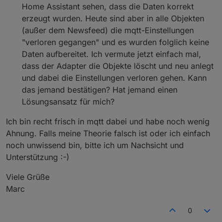
    "type": 
"state"
,
Home Assistant sehen, dass die Daten korrekt
"common"
: {
erzeugt wurden. Heute sind aber in alle Objekten
      "name": 
"name"
,
(außer dem Newsfeed) die mqtt-Einstellungen
"role"
: 
"value"
,
"verloren gegangen" und es wurden folglich keine
"type"
: 
"string"
,
Daten aufbereitet. Ich vermute jetzt einfach mal,
"write"
: false,
dass der Adapter die Objekte löscht und neu anlegt
"read"
: true
und dabei die Einstellungen verloren gehen. Kann
    },
    "native": {},
das jemand bestätigen? Hat jemand einen
    "
from
": 
"system.adapter.webuntis.0"
,
Lösungsansatz für mich?
"user"
: 
"system.user.admin"
,
"ts"
: 
1653733730783
,
Ich bin recht frisch in mqtt dabei und habe noch wenig
"_id"
: 
"webuntis.0.0.1.name"
,
Ahnung. Falls meine Theorie falsch ist oder ich einfach
"acl"
: {
noch unwissend bin, bitte ich um Nachsicht und
      "
object
": 
1636
,
Unterstützung :-)
"state"
: 
1636
,
"owner"
: 
"system.user.admin"
,
Viele Grüße
"ownerGroup"
: 
"system.group.administrator
Marc
    }
  },
0
  "webuntis.
0.0
.
1
.room
": {