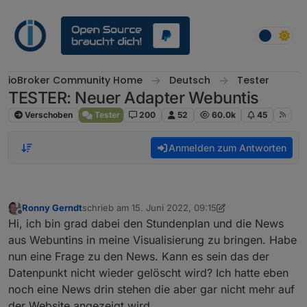
Weiter zum Inhalt
ioBroker Community Home
Deutsch
Tester
TESTER: Neuer Adapter Webuntis
Verschoben
Tester
200
52
60.0k
45
Anmelden zum Antworten
Ronny Gerndt
schrieb am
15. Juni 2022, 09:15
zuletzt editiert von Ronny Gerndt
Offline
Hi, ich bin grad dabei den Stundenplan und die News
aus Webuntins in meine Visualisierung zu bringen. Habe
nun eine Frage zu den News. Kann es sein das der
Datenpunkt nicht wieder gelöscht wird? Ich hatte eben
noch eine News drin stehen die aber gar nicht mehr auf
der Website angezeigt wird.