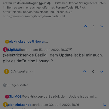
  "webuntis.
0.0
.
0
.teacher
": {
ersten Posts einzutragen [gelöst]-...
Bitte benutzt das Voting rechts unten
im Beitrag wenn er euch geholfen hat.
Forum-Tools:
PicPick
    "type": 
"state"
,
https://picpick.app/en/download/ und ScreenToGif
"common"
: {
https://www.screentogif.com/downloads.html
      "name": 
"teacher"
,
"role"
: 
"value"
,
1
"type"
: 
"string"
,
"write"
: false,
"read"
: true
@
Newan
elektrickser.de
E
    },
Ich habe versucht den Adapter upzudaten.
    "native": {},
SigiMOE
schrieb am
15. Juni 2022, 19:37
S
Folgendes ist der Inhalt des Updates:
Process exited with code 0

zuletzt editiert von SigiMOE
Offline
    "
from
": 
"system.adapter.webuntis.0"
,
@elektrickser-de Bezügl. dem Update ist bei mir auch,
weniger

"user"
: 
"system.user.admin"
,
Jedoch bleibt der Update-Hinweis und die
mehr

gibt es dafür eine Lösung ?
"ts"
: 
1653733730754
,
Version bleibt auch bei 0.3.1.
"_id"
: 
"webuntis.0.0.0.teacher"
,
$ iobroker upgrade webuntis@0.3.4

E
2 Antworten
0
"acl"
: {
Update webuntis from @0.3.1 to @0.3.4

      "
object
": 
1636
,
"state"
: 
1636
,
15 Tagen später
NPM version: 6.14.16

"owner"
: 
"system.user.admin"
,
"ownerGroup"
: 
"system.group.administrator
SigiMOE
@elektrickser-de Bezügl. dem Update ist bei mir
S
Installing iobroker.webuntis@0.3.4... (S
    }
auch, gibt es dafür eine Lösung ?
elektrickser.de
schrieb am
30. Juni 2022, 18:16
  },
E
upload [3] webuntis.admin /opt/iobroker/
zuletzt editiert von
Offline