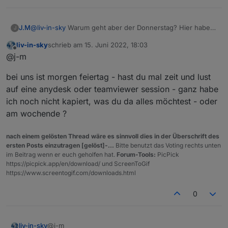
  },
  "webuntis.
0.0
.
0
.room
": {
    "type": 
"state"
,
J.M
@
liv-in-sky
Warum geht aber der Donnerstag? Hier habe
J
"common"
: {
ich auch dein neues Skript im Einsatz. Ja die Verschiebung
      "name": 
"room"
,
liv-in-sky
schrieb am
15. Juni 2022, 18:03
ist bei Lovelace bei iqontrol sieht alles geordnet aus. Inv ist
zuletzt editiert von
Offline
"role"
: 
"value"
,
@j-m
wirklich ein Sonderfall und bedarf keiner weiteren
"type"
: 
"string"
,
Betrachtung, hier ist meist eine Info die über den ganzen
bei uns ist morgen feiertag - hast du mal zeit und lust
Tag geht. Könnte man auch weglassen.
"write"
: false,
"read"
: true
auf eine anydesk oder teamviewer session - ganz habe
    },
ich noch nicht kapiert, was du da alles möchtest - oder
    "native": {},
am wochende ?
    "
from
": 
"system.adapter.webuntis.0"
,
"user"
: 
"system.user.admin"
,
nach einem gelösten Thread wäre es sinnvoll dies in der Überschrift des
"ts"
: 
1653733730760
,
ersten Posts einzutragen [gelöst]-...
Bitte benutzt das Voting rechts unten
"_id"
: 
"webuntis.0.0.0.room"
,
im Beitrag wenn er euch geholfen hat.
Forum-Tools:
PicPick
"acl"
: {
https://picpick.app/en/download/ und ScreenToGif
      "
object
": 
1636
,
https://www.screentogif.com/downloads.html
"state"
: 
1636
,
0
"owner"
: 
"system.user.admin"
,
Siehe hier
"ownerGroup"
: 
"system.group.administrator
    }
@j-m
liv-in-sky
  },