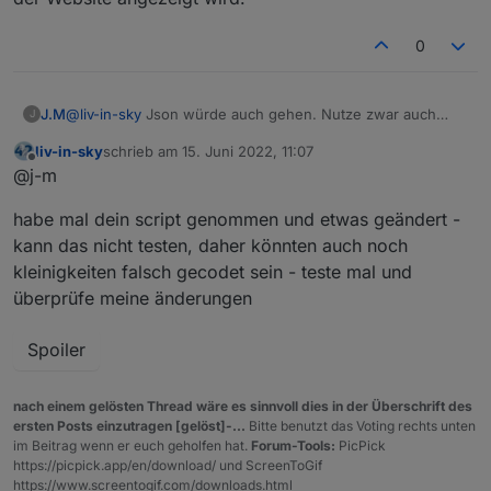
0
J.M
@
liv-in-sky
Json würde auch gehen. Nutze zwar auch
J
nicht jarvis, sondern Lovelace und iqontrol aber hier wäre
liv-in-sky
schrieb am
15. Juni 2022, 11:07
es auch möglich.
zuletzt editiert von
Offline
@j-m
Auch wenn du es nicht glaubst. Ich habe ohne
Übertreibung Wochen gebraucht (nicht durchgängig ;)) um
habe mal dein script genommen und etwas geändert -
dein Script so anzupassen wie es jetzt ist. Ich habe
gegoogelt probiert gelöscht von vorn und mich gefreut
kann das nicht testen, daher könnten auch noch
wenn kein Fehler bei meiner Änderung entstanden ist.
kleinigkeiten falsch gecodet sein - teste mal und
Was ich damit sagen will, ich habe keine Ahnung ´wie ich
überprüfe meine änderungen
das umsetzen kann.
Wäre über ein Beispiel von dir sehr dankbar. Dann hätte
ich die nächsten Wochen wieder eine Beschäftigung. :)
Spoiler
Hier mal eine Beispiel von den Datenpunkten
nach einem gelösten Thread wäre es sinnvoll dies in der Überschrift des
ersten Posts einzutragen [gelöst]-...
Bitte benutzt das Voting rechts unten
im Beitrag wenn er euch geholfen hat.
Forum-Tools:
PicPick
https://picpick.app/en/download/ und ScreenToGif
https://www.screentogif.com/downloads.html