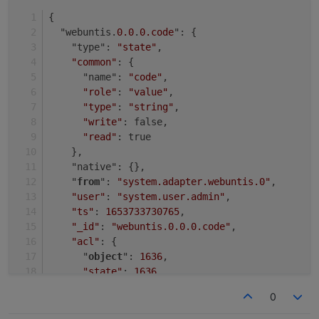
{
  "webuntis.
0.0
.
0
.code
": {
    "type": 
"state"
,
"common"
: {
      "name": 
"code"
,
"role"
: 
"value"
,
"type"
: 
"string"
,
"write"
: false,
"read"
: true
    },
    "native": {},
    "
from
": 
"system.adapter.webuntis.0"
,
"user"
: 
"system.user.admin"
,
"ts"
: 
1653733730765
,
"_id"
: 
"webuntis.0.0.0.code"
,
"acl"
: {
      "
object
": 
1636
,
"state"
: 
1636
,
"owner"
: 
"system.user.admin"
,
0
"ownerGroup"
: 
"system.group.administrator
    }