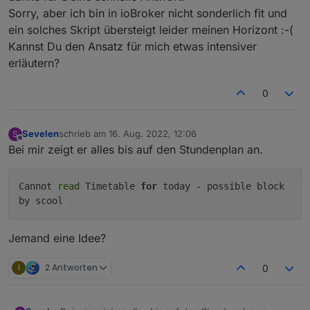
Tag zu lesen.
einen Lösungsansatz für mich?
Sorry, aber ich bin in ioBroker nicht sonderlich fit und
"common"
: {
Bezüglich den Feed müssten wir auf weiteres
      "name": 
"startTime"
,
ein solches Skript übersteigt leider meinen Horizont :-(
Feedback warten, könnte aber ein Bug sein
"role"
: 
"value"
,
Kannst Du den Ansatz für mich etwas intensiver
"type"
: 
"string"
,
erläutern?
"write"
: false,
"read"
: true
0
    },
    "native": {},
    "
from
": 
"system.adapter.webuntis.0"
,
Sevelen
schrieb am
16. Aug. 2022, 12:06
S
zuletzt editiert von
"user"
: 
"system.user.admin"
,
Offline
Bei mir zeigt er alles bis auf den Stundenplan an.
"ts"
: 
1653733730771
,
"_id"
: 
"webuntis.0.0.1.startTime"
,
Cannot
read
Timetable
for
today - possible block
"acl"
: {
by scool
      "
object
": 
1636
,
"state"
: 
1636
,
"owner"
: 
"system.user.admin"
,
Jemand eine Idee?
"ownerGroup"
: 
"system.group.administrator
    }
I
2 Antworten
0
  },
  "webuntis.
0.0
.
1
.teacher
": {
    "type": 
"state"
,