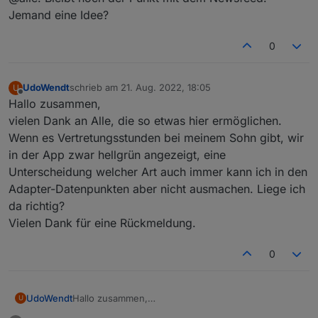
"common"
: {
Jemand eine Idee?
      "name": 
"code"
,
"role"
: 
"value"
,
0
"type"
: 
"string"
,
"write"
: false,
"read"
: true
UdoWendt
schrieb am
21. Aug. 2022, 18:05
U
    },
zuletzt editiert von
Offline
Hallo zusammen,
    "native": {},
vielen Dank an Alle, die so etwas hier ermöglichen.
    "
from
": 
"system.adapter.webuntis.0"
,
Wenn es Vertretungsstunden bei meinem Sohn gibt, wir
"user"
: 
"system.user.admin"
,
"ts"
: 
1655244006653
,
in der App zwar hellgrün angezeigt, eine
"_id"
: 
"webuntis.0.0.10.code"
,
Unterscheidung welcher Art auch immer kann ich in den
"acl"
: {
Adapter-Datenpunkten aber nicht ausmachen. Liege ich
      "
object
": 
1636
,
da richtig?
"state"
: 
1636
,
Vielen Dank für eine Rückmeldung.
"owner"
: 
"system.user.admin"
,
"ownerGroup"
: 
"system.group.administrator
0
    }
  },
  "webuntis.
0.0
.
10
.endTime
": {
UdoWendt
Hallo zusammen,
U
    "type": 
"state"
,
vielen Dank an Alle, die so etwas hier ermöglichen.
"common"
: {