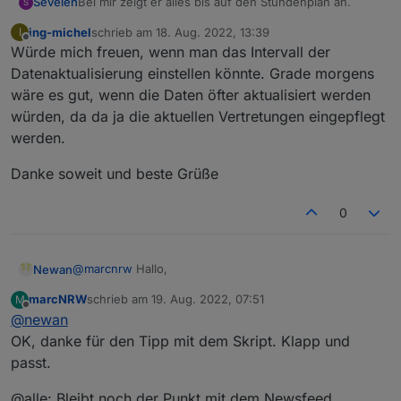
Bei mir zeigt er alles bis auf den Stundenplan an.
Sevelen
S
"common"
: {
      "name": 
"teacher"
,
ing-michel
schrieb am
18. Aug. 2022, 13:39
I
zuletzt editiert von
Offline
"role"
: 
"value"
,
Würde mich freuen, wenn man das Intervall der
"type"
: 
"string"
,
Jemand eine Idee?
Datenaktualisierung einstellen könnte. Grade morgens
"write"
: false,
wäre es gut, wenn die Daten öfter aktualisiert werden
"read"
: true
würden, da da ja die aktuellen Vertretungen eingepflegt
    },
werden.
    "native": {},
    "
from
": 
"system.adapter.webuntis.0"
,
Danke soweit und beste Grüße
"user"
: 
"system.user.admin"
,
"ts"
: 
1653733730788
,
0
"_id"
: 
"webuntis.0.0.1.teacher"
,
"acl"
: {
      "
object
": 
1636
,
@
marcnrw
Hallo,
Newan
"state"
: 
1636
,
"owner"
: 
"system.user.admin"
,
marcNRW
schrieb am
19. Aug. 2022, 07:51
M
ja die Objekte werden gelöscht, da nicht immer an allen
zuletzt editiert von
"ownerGroup"
: 
"system.group.administrator
Offline
@
newan
Tagen alle Objekte vorhanden sind. Würde das über
    }
eine Auslesescript lösen der versucht alle Objekte am
OK, danke für den Tipp mit dem Skript. Klapp und
  },
Tag zu lesen.
passt.
  "webuntis.
0.0
.
10
.code
": {
Bezüglich den Feed müssten wir auf weiteres
    "type": 
"state"
,
Feedback warten, könnte aber ein Bug sein
@alle: Bleibt noch der Punkt mit dem Newsfeed.