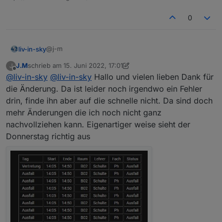
0
@j-m
liv-in-sky
J.M
schrieb am
15. Juni 2022, 17:01
J
habe mal dein script genommen und etwas geändert
zuletzt editiert von J.M
Offline
@
liv-in-sky
@
liv-in-sky
Hallo und vielen lieben Dank für
- kann das nicht testen, daher könnten auch noch
kleinigkeiten falsch gecodet sein - teste mal und
die Änderung. Da ist leider noch irgendwo ein Fehler
überprüfe meine änderungen
drin, finde ihn aber auf die schnelle nicht. Da sind doch
Spoiler
mehr Änderungen die ich noch nicht ganz
nachvollziehen kann. Eigenartiger weise sieht der
Donnerstag richtig aus