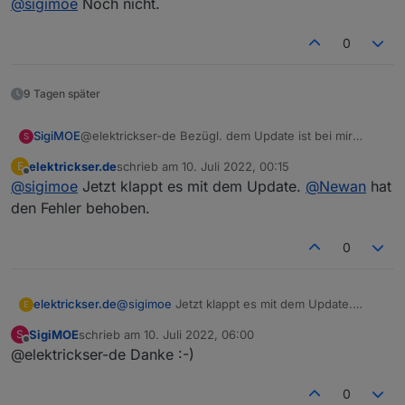
@
sigimoe
Noch nicht.
  "webuntis.
0.0
.
1
.code
": {
    "type": 
"state"
,
upload [2] webuntis.admin /opt/iobroker/
"common"
: {
0
upload [1] webuntis.admin /opt/iobroker/
      "name": 
"code"
,
"role"
: 
"value"
,
upload [0] webuntis.admin /opt/iobroker/
9 Tagen später
"type"
: 
"string"
,
"write"
: false,
"read"
: true
SigiMOE
@elektrickser-de Bezügl. dem Update ist bei mir
S
auch, gibt es dafür eine Lösung ?
    },
elektrickser.de
schrieb am
10. Juli 2022, 00:15
E
    "native": {},
zuletzt editiert von
Offline
@
sigimoe
Jetzt klappt es mit dem Update.
@
Newan
hat
    "
from
": 
"system.adapter.webuntis.0"
,
den Fehler behoben.
"user"
: 
"system.user.admin"
,
"ts"
: 
1653733730799
,
0
"_id"
: 
"webuntis.0.0.1.code"
,
"acl"
: {
      "
object
": 
1636
,
elektrickser.de
@
sigimoe
Jetzt klappt es mit dem Update.
E
"state"
: 
1636
,
@
Newan
hat den Fehler behoben.
"owner"
: 
"system.user.admin"
,
SigiMOE
schrieb am
10. Juli 2022, 06:00
S
zuletzt editiert von
"ownerGroup"
: 
"system.group.administrator
Offline
@elektrickser-de Danke :-)
    }
  },
0
  "webuntis.
0.0
.
1
.endTime
": {