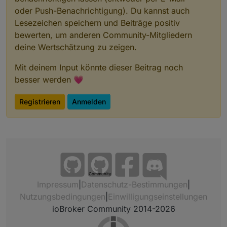
      "name": 
"name"
,
oder Push-Benachrichtigung). Du kannst auch
"role"
: 
"value"
,
Lesezeichen speichern und Beiträge positiv
"type"
: 
"string"
,
bewerten, um anderen Community-Mitgliedern
"write"
: false,
deine Wertschätzung zu zeigen.
"read"
: true
    },
Mit deinem Input könnte dieser Beitrag noch
    "native": {},
besser werden 💗
    "
from
": 
"system.adapter.webuntis.0"
,
"user"
: 
"system.user.admin"
,
"ts"
: 
1655244006619
,
Registrieren
Anmelden
"_id"
: 
"webuntis.0.0.10.name"
,
"acl"
: {
      "
object
": 
1636
,
"state"
: 
1636
,
"owner"
: 
"system.user.admin"
,
"ownerGroup"
: 
"system.group.administrator
    }
Community
Impressum
|
Datenschutz-Bestimmungen
|
  },
Nutzungsbedingungen
|
Einwilligungseinstellungen
  "webuntis.
0.0
.
10
.room
": {
    "type": 
"state"
,
ioBroker Community 2014-2026
"common"
: {