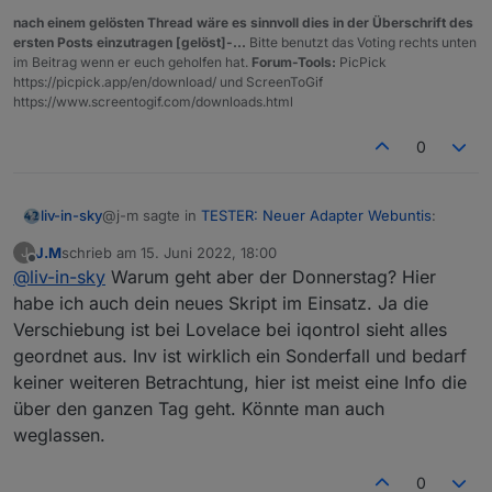
  },
nach einem gelösten Thread wäre es sinnvoll dies in der Überschrift des
  "webuntis.
0.0
.
0
.name
": {
ersten Posts einzutragen [gelöst]-...
Bitte benutzt das Voting rechts unten
    "type": 
"state"
,
im Beitrag wenn er euch geholfen hat.
Forum-Tools:
PicPick
"common"
: {
https://picpick.app/en/download/ und ScreenToGif
https://www.screentogif.com/downloads.html
      "name": 
"name"
,
"role"
: 
"value"
,
0
"type"
: 
"string"
,
"write"
: false,
"read"
: true
@j-m sagte in
TESTER: Neuer Adapter Webuntis
:
liv-in-sky
    },
    "native": {},
J.M
schrieb am
15. Juni 2022, 18:00
J
zuletzt editiert von
    "
from
": 
"system.adapter.webuntis.0"
,
Offline
@
liv-in-sky
Warum geht aber der Donnerstag? Hier
"user"
: 
"system.user.admin"
,
habe ich auch dein neues Skript im Einsatz. Ja die
habe vergessen, das ich so die states nicht
"ts"
: 
1653733730749
,
Verschiebung ist bei Lovelace bei iqontrol sieht alles
bekomme - ist zu aufwendig im moment
"_id"
: 
"webuntis.0.0.0.name"
,
nur heute sieht etwas eigenartig aus. Heute ist wieder so
das die zeilen verschoben sind, liegt meist daran, dss
geordnet aus. Inv ist wirklich ein Sonderfall und bedarf
"acl"
: {
ein Tag den wir letzte Woche schon angesprochen hatten.
nicht genug breite im widget oder im script setting
      "
object
": 
1636
,
keiner weiteren Betrachtung, hier ist meist eine Info die
Bei Webuntis sieht es so aus. Ja alles Ausfall wegen
angegeben ist
das problemim feld bei tag "inv" ? das ist wohl ein
"state"
: 
1636
,
über den ganzen Tag geht. Könnte man auch
Praktikum aber es werden dennoch die Stunden
sonderfall - anscheinend kann das script da kein
"owner"
: 
"system.user.admin"
,
geschrieben im Adapter.
weglassen.
datum finden und das fach ist auch mit null - also
"ownerGroup"
: 
"system.group.administrator
nichts beschreiben - muss evtl ausgefiltert werden,
    }
wenn das wieder kommt
0