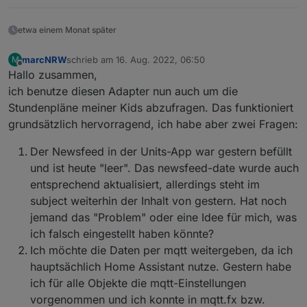
    "type": 
"state"
,
"common"
: {
etwa einem Monat später
      "name": 
"endTime"
,
"role"
: 
"value"
,
marcNRW
schrieb am
16. Aug. 2022, 06:50
M
zuletzt editiert von
"type"
: 
"string"
,
Offline
Hallo zusammen,
"write"
: false,
ich benutze diesen Adapter nun auch um die
"read"
: true
Stundenpläne meiner Kids abzufragen. Das funktioniert
    },
grundsätzlich hervorragend, ich habe aber zwei Fragen:
    "native": {},
    "
from
": 
"system.adapter.webuntis.0"
,
Der Newsfeed in der Units-App war gestern befüllt
"user"
: 
"system.user.admin"
,
und ist heute "leer". Das newsfeed-date wurde auch
"ts"
: 
1653733730777
,
entsprechend aktualisiert, allerdings steht im
"_id"
: 
"webuntis.0.0.1.endTime"
,
"acl"
: {
subject weiterhin der Inhalt von gestern. Hat noch
      "
object
": 
1636
,
jemand das "Problem" oder eine Idee für mich, was
"state"
: 
1636
,
ich falsch eingestellt haben könnte?
"owner"
: 
"system.user.admin"
,
Ich möchte die Daten per mqtt weitergeben, da ich
"ownerGroup"
: 
"system.group.administrator
hauptsächlich Home Assistant nutze. Gestern habe
    }
ich für alle Objekte die mqtt-Einstellungen
  },
vorgenommen und ich konnte in mqtt.fx bzw.
  "webuntis.
0.0
.
1
.name
": {