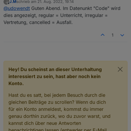
J.M
schrieb am
21. Aug. 2022, 19:14
J
Wenn es Vertretungsstunden bei meinem Sohn
zuletzt editiert von
      "name": 
"endTime"
,
Offline
@
udowendt
Guten Abend. Im Datenunkt "Code" wird
gibt, wir in der App zwar hellgrün angezeigt, eine
"role"
: 
"value"
,
Unterscheidung welcher Art auch immer kann ich in
dies angezeigt, regular = Unterricht, irregular =
"type"
: 
"string"
,
den Adapter-Datenpunkten aber nicht ausmachen.
Vertretung, cancelled = Ausfall.
"write"
: false,
Liege ich da richtig?
"read"
: true
Vielen Dank für eine Rückmeldung.
1
    },
    "native": {},
    "
from
": 
"system.adapter.webuntis.0"
,
"user"
: 
"system.user.admin"
,
"ts"
: 
1655244006614
,
"_id"
: 
"webuntis.0.0.10.endTime"
,
Hey! Du scheinst an dieser Unterhaltung
"acl"
: {
interessiert zu sein, hast aber noch kein
      "
object
": 
1636
,
Konto.
"state"
: 
1636
,
"owner"
: 
"system.user.admin"
,
Hast du es satt, bei jedem Besuch durch die
"ownerGroup"
: 
"system.group.administrator
gleichen Beiträge zu scrollen? Wenn du dich
    }
für ein Konto anmeldest, kommst du immer
  },
genau dorthin zurück, wo du zuvor warst, und
  "webuntis.
0.0
.
10
.name
": {
    "type": 
"state"
,
kannst dich über neue Antworten
"common"
: {
benachrichtigen lassen (entweder per E-Mail