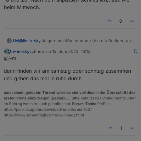
das ist das, wonach du letztens gefragt hast.Wollte den
"read"
: true
beim Mittwoch.
kompletten, an den will er nicht, über 3000 Zeilen sind ihm
    },
wohl zu viel. Hätte es aber als json falls bedarf da ist.```
    "native": {},
code_text
0
    "
from
": 
"system.adapter.webuntis.0"
,
"user"
: 
"system.user.admin"
,
"ts"
: 
1653733730733
,
J.M
@
liv-in-sky
Ja gern am Wochenende (bin ein Berliner, und
J
"_id"
: 
"webuntis.0.0.0.startTime"
,
darf morgen arbeiten
). Und du hast recht Donnerstag
"acl"
: {
liv-in-sky
schrieb am
15. Juni 2022, 18:15
geht auch nicht. Hab beim kopieren zwar den Webuntis
zuletzt editiert von
Offline
@j-m
      "
object
": 
1636
,
angepasst, aber nicht die Pfade in Zeile 16 und 20. Nach
"state"
: 
1636
,
dem anpassen sieht es jetzt aus wie beim Mittwoch.
dann finden wir am samstag oder sonntag zusammen
"owner"
: 
"system.user.admin"
,
"ownerGroup"
: 
"system.group.administrator
und gehen das mal in ruhe durch
    }
  },
nach einem gelösten Thread wäre es sinnvoll dies in der Überschrift des
  "webuntis.
0.0
.
0
.teacher
": {
ersten Posts einzutragen [gelöst]-...
Bitte benutzt das Voting rechts unten
im Beitrag wenn er euch geholfen hat.
Forum-Tools:
PicPick
    "type": 
"state"
,
https://picpick.app/en/download/ und ScreenToGif
"common"
: {
https://www.screentogif.com/downloads.html
      "name": 
"teacher"
,
"role"
: 
"value"
,
1
"type"
: 
"string"
,
"write"
: false,