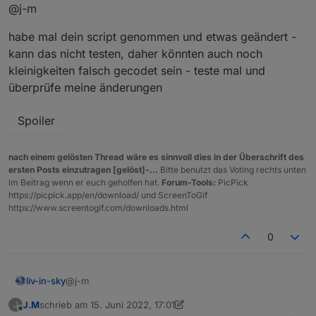
Offline
@j-m
Auch wenn du es nicht glaubst. Ich habe ohne
Übertreibung Wochen gebraucht (nicht durchgängig ;)) um
habe mal dein script genommen und etwas geändert -
dein Script so anzupassen wie es jetzt ist. Ich habe
gegoogelt probiert gelöscht von vorn und mich gefreut
kann das nicht testen, daher könnten auch noch
wenn kein Fehler bei meiner Änderung entstanden ist.
kleinigkeiten falsch gecodet sein - teste mal und
Was ich damit sagen will, ich habe keine Ahnung ´wie ich
überprüfe meine änderungen
das umsetzen kann.
Wäre über ein Beispiel von dir sehr dankbar. Dann hätte
ich die nächsten Wochen wieder eine Beschäftigung. :)
Spoiler
Hier mal eine Beispiel von den Datenpunkten
nach einem gelösten Thread wäre es sinnvoll dies in der Überschrift des
ersten Posts einzutragen [gelöst]-...
Bitte benutzt das Voting rechts unten
im Beitrag wenn er euch geholfen hat.
Forum-Tools:
PicPick
https://picpick.app/en/download/ und ScreenToGif
https://www.screentogif.com/downloads.html
0
@j-m
liv-in-sky
J.M
schrieb am
15. Juni 2022, 17:01
J
habe mal dein script genommen und etwas geändert
zuletzt editiert von J.M
Offline