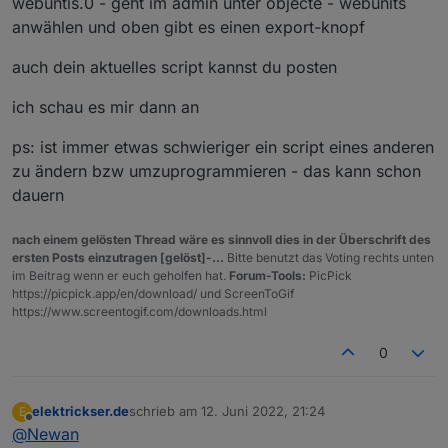
webuntis.0 - geht im admin unter objecte - webunits
Was ich damit sagen will, ich habe keine Ahnung ´wie ich
anwählen und oben gibt es einen export-knopf
das umsetzen kann.
Wäre über ein Beispiel von dir sehr dankbar. Dann hätte
auch dein aktuelles script kannst du posten
ich die nächsten Wochen wieder eine Beschäftigung. :)
Hier mal eine Beispiel von den Datenpunkten
ich schau es mir dann an
ps: ist immer etwas schwieriger ein script eines anderen
zu ändern bzw umzuprogrammieren - das kann schon
dauern
nach einem gelösten Thread wäre es sinnvoll dies in der Überschrift des
ersten Posts einzutragen [gelöst]-...
Bitte benutzt das Voting rechts unten
im Beitrag wenn er euch geholfen hat.
Forum-Tools:
PicPick
https://picpick.app/en/download/ und ScreenToGif
https://www.screentogif.com/downloads.html
0
elektrickser.de
schrieb am
12. Juni 2022, 21:24
E
zuletzt editiert von
Offline
@
Newan