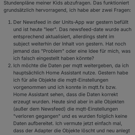
Stundenpläne meiner Kids abzufragen. Das funktioniert
    },
grundsätzlich hervorragend, ich habe aber zwei Fragen:
    "native": {},
    "
from
": 
"system.adapter.webuntis.0"
,
Der Newsfeed in der Units-App war gestern befüllt
"user"
: 
"system.user.admin"
,
und ist heute "leer". Das newsfeed-date wurde auch
"ts"
: 
1653733730777
,
entsprechend aktualisiert, allerdings steht im
"_id"
: 
"webuntis.0.0.1.endTime"
,
"acl"
: {
subject weiterhin der Inhalt von gestern. Hat noch
      "
object
": 
1636
,
jemand das "Problem" oder eine Idee für mich, was
"state"
: 
1636
,
ich falsch eingestellt haben könnte?
"owner"
: 
"system.user.admin"
,
Ich möchte die Daten per mqtt weitergeben, da ich
"ownerGroup"
: 
"system.group.administrator
hauptsächlich Home Assistant nutze. Gestern habe
    }
ich für alle Objekte die mqtt-Einstellungen
  },
vorgenommen und ich konnte in mqtt.fx bzw.
  "webuntis.
0.0
.
1
.name
": {
    "type": 
"state"
,
Home Assistant sehen, dass die Daten korrekt
"common"
: {
erzeugt wurden. Heute sind aber in alle Objekten
      "name": 
"name"
,
(außer dem Newsfeed) die mqtt-Einstellungen
"role"
: 
"value"
,
"verloren gegangen" und es wurden folglich keine
"type"
: 
"string"
,
Daten aufbereitet. Ich vermute jetzt einfach mal,
"write"
: false,
dass der Adapter die Objekte löscht und neu anlegt
"read"
: true