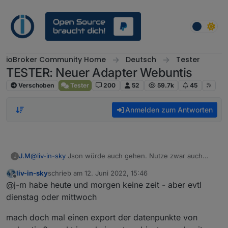
Weiter zum Inhalt
ioBroker Community Home
Deutsch
Tester
TESTER: Neuer Adapter Webuntis
Verschoben
Tester
200
52
59.7k
45
Anmelden zum Antworten
J.M
@
liv-in-sky
Json würde auch gehen. Nutze zwar auch
J
nicht jarvis, sondern Lovelace und iqontrol aber hier wäre
liv-in-sky
schrieb am
12. Juni 2022, 15:46
es auch möglich.
zuletzt editiert von
Offline
@j-m habe heute und morgen keine zeit - aber evtl
Auch wenn du es nicht glaubst. Ich habe ohne
Übertreibung Wochen gebraucht (nicht durchgängig ;)) um
dienstag oder mittwoch
dein Script so anzupassen wie es jetzt ist. Ich habe
gegoogelt probiert gelöscht von vorn und mich gefreut
mach doch mal einen export der datenpunkte von
wenn kein Fehler bei meiner Änderung entstanden ist.