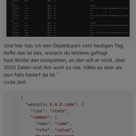
Und hier hab ich den Objektbaum vom heutigen Tag,
hoffe das ist das, wonach du letztens gefragt
hast.Wollte den kompletten, an den will er nicht, über
3000 Zeilen sind ihm wohl zu viel. Hätte es aber als
json falls bedarf da ist.```
code_text
{
  "webuntis.
0.0
.
0
.code
": {
    "type": 
"state"
,
"common"
: {
      "name": 
"code"
,
"role"
: 
"value"
,