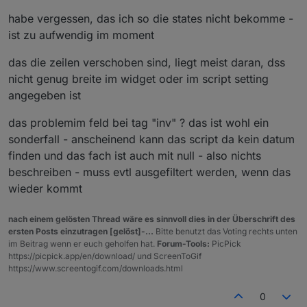
"write"
: false,
habe vergessen, das ich so die states nicht bekomme -
"read"
: true
ist zu aufwendig im moment
    },
    "native": {},
das die zeilen verschoben sind, liegt meist daran, dss
    "
from
": 
"system.adapter.webuntis.0"
,
nicht genug breite im widget oder im script setting
"user"
: 
"system.user.admin"
,
angegeben ist
"ts"
: 
1653733730743
,
"_id"
: 
"webuntis.0.0.0.endTime"
,
das problemim feld bei tag "inv" ? das ist wohl ein
"acl"
: {
sonderfall - anscheinend kann das script da kein datum
      "
object
": 
1636
,
finden und das fach ist auch mit null - also nichts
"state"
: 
1636
,
"owner"
: 
"system.user.admin"
,
beschreiben - muss evtl ausgefiltert werden, wenn das
"ownerGroup"
: 
"system.group.administrator
wieder kommt
    }
  },
nach einem gelösten Thread wäre es sinnvoll dies in der Überschrift des
  "webuntis.
0.0
.
0
.name
": {
ersten Posts einzutragen [gelöst]-...
Bitte benutzt das Voting rechts unten
    "type": 
"state"
,
im Beitrag wenn er euch geholfen hat.
Forum-Tools:
PicPick
"common"
: {
https://picpick.app/en/download/ und ScreenToGif
https://www.screentogif.com/downloads.html
      "name": 
"name"
,
"role"
: 
"value"
,
0
"type"
: 
"string"
,