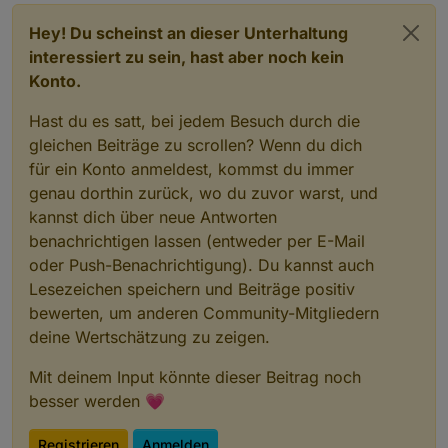
    "native": {},
    "
from
": 
"system.adapter.webuntis.0"
,
Hey! Du scheinst an dieser Unterhaltung
"user"
: 
"system.user.admin"
,
interessiert zu sein, hast aber noch kein
"ts"
: 
1655244006653
,
Konto.
"_id"
: 
"webuntis.0.0.10.code"
,
"acl"
: {
Hast du es satt, bei jedem Besuch durch die
      "
object
": 
1636
,
gleichen Beiträge zu scrollen? Wenn du dich
"state"
: 
1636
,
für ein Konto anmeldest, kommst du immer
"owner"
: 
"system.user.admin"
,
"ownerGroup"
: 
"system.group.administrator
genau dorthin zurück, wo du zuvor warst, und
    }
kannst dich über neue Antworten
  },
benachrichtigen lassen (entweder per E-Mail
  "webuntis.
0.0
.
10
.endTime
": {
oder Push-Benachrichtigung). Du kannst auch
    "type": 
"state"
,
Lesezeichen speichern und Beiträge positiv
"common"
: {
bewerten, um anderen Community-Mitgliedern
      "name": 
"endTime"
,
deine Wertschätzung zu zeigen.
"role"
: 
"value"
,
"type"
: 
"string"
,
Mit deinem Input könnte dieser Beitrag noch
"write"
: false,
besser werden 💗
"read"
: true
    },
    "native": {},
Registrieren
Anmelden