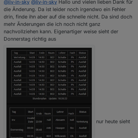
@
liv-in-sky
@
liv-in-sky
Hallo und vielen lieben Dank für
- kann das nicht testen, daher könnten auch noch
kleinigkeiten falsch gecodet sein - teste mal und
die Änderung. Da ist leider noch irgendwo ein Fehler
überprüfe meine änderungen
drin, finde ihn aber auf die schnelle nicht. Da sind doch
Spoiler
mehr Änderungen die ich noch nicht ganz
nachvollziehen kann. Eigenartiger weise sieht der
Donnerstag richtig aus
nur heute sieht