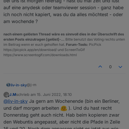
bei uns ist morgen feiertag - hast du mal zeit und lust
Tag geht. Könnte man auch weglassen.
"write"
: false,
"read"
: true
auf eine anydesk oder teamviewer session - ganz habe
    },
ich noch nicht kapiert, was du da alles möchtest - oder
    "native": {},
am wochende ?
    "
from
": 
"system.adapter.webuntis.0"
,
"user"
: 
"system.user.admin"
,
nach einem gelösten Thread wäre es sinnvoll dies in der Überschrift des
"ts"
: 
1653733730760
,
ersten Posts einzutragen [gelöst]-...
Bitte benutzt das Voting rechts unten
"_id"
: 
"webuntis.0.0.0.room"
,
im Beitrag wenn er euch geholfen hat.
Forum-Tools:
PicPick
"acl"
: {
https://picpick.app/en/download/ und ScreenToGif
      "
object
": 
1636
,
https://www.screentogif.com/downloads.html
"state"
: 
1636
,
0
"owner"
: 
"system.user.admin"
,
Siehe hier
"ownerGroup"
: 
"system.group.administrator
    }
@j-m
liv-in-sky
  },
  "webuntis.
0.0
.
0
.startTime
": {
J.M
schrieb am
15. Juni 2022, 18:10
J
bei uns ist morgen feiertag - hast du mal zeit und lust
zuletzt editiert von
    "type": 
"state"
,
Offline
@
liv-in-sky
Ja gern am Wochenende (bin ein Berliner,
auf eine anydesk oder teamviewer session - ganz
"common"
: {
habe ich noch nicht kapiert, was du da alles möchtest
und darf morgen arbeiten
). Und du hast recht
      "name": 
"startTime"
,
- oder am wochende ?
Donnerstag geht auch nicht. Hab beim kopieren zwar
"role"
: 
"value"
,
den Webuntis angepasst, aber nicht die Pfade in Zeile
"type"
: 
"string"
,
Und hier hab ich den Objektbaum vom heutigen Tag, hoffe
"write"
: false,
16 und 20. Nach dem anpassen sieht es jetzt aus wie