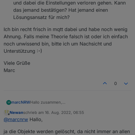
und dabei die Einstellungen verloren gehen. Kann
    },
    "native": {},
das jemand bestätigen? Hat jemand einen
    "
from
": 
"system.adapter.webuntis.0"
,
Lösungsansatz für mich?
"user"
: 
"system.user.admin"
,
"ts"
: 
1653733730783
,
Ich bin recht frisch in mqtt dabei und habe noch wenig
"_id"
: 
"webuntis.0.0.1.name"
,
Ahnung. Falls meine Theorie falsch ist oder ich einfach
"acl"
: {
noch unwissend bin, bitte ich um Nachsicht und
      "
object
": 
1636
,
Unterstützung :-)
"state"
: 
1636
,
"owner"
: 
"system.user.admin"
,
Viele Grüße
"ownerGroup"
: 
"system.group.administrator
Marc
    }
  },
0
  "webuntis.
0.0
.
1
.room
": {
    "type": 
"state"
,
"common"
: {
Hallo zusammen,
marcNRW
M
      "name": 
"room"
,
ich benutze diesen Adapter nun auch um die
"role"
: 
"value"
,
Newan
schrieb am
16. Aug. 2022, 06:55
Stundenpläne meiner Kids abzufragen. Das
Der Newsfeed in der Units-App war gestern
zuletzt editiert von
"type"
: 
"string"
,
Offline
@
marcnrw
Hallo,
funktioniert grundsätzlich hervorragend, ich habe
Ich bin recht frisch in mqtt dabei und habe noch
befüllt und ist heute "leer". Das newsfeed-date
"write"
: false,
aber zwei Fragen:
wenig Ahnung. Falls meine Theorie falsch ist oder
wurde auch entsprechend aktualisiert,
"read"
: true
ja die Objekte werden gelöscht, da nicht immer an allen
ich einfach noch unwissend bin, bitte ich um
allerdings steht im subject weiterhin der Inhalt
Viele Grüße