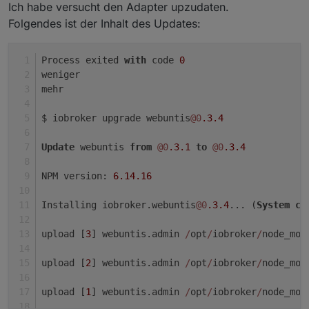
Ich habe versucht den Adapter upzudaten.
Folgendes ist der Inhalt des Updates:
Process exited 
with
 code 
0
weniger
mehr
$ iobroker upgrade webuntis
@0
.3
.4
Update
 webuntis 
from
@0
.3
.1
to
@0
.3
.4
NPM version: 
6.14
.16
Installing iobroker.webuntis
@0
.3
.4
... (
System
ca
upload [
3
] webuntis.admin 
/
opt
/
iobroker
/
node_mod
upload [
2
] webuntis.admin 
/
opt
/
iobroker
/
node_mod
upload [
1
] webuntis.admin 
/
opt
/
iobroker
/
node_mod