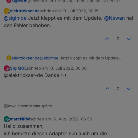
"read"
: true
SigiMOE
@elektrickser-de Bezügl. dem Update ist bei mir
S
auch, gibt es dafür eine Lösung ?
    },
elektrickser.de
schrieb am
10. Juli 2022, 00:15
E
    "native": {},
zuletzt editiert von
Offline
@
sigimoe
Jetzt klappt es mit dem Update.
@
Newan
hat
    "
from
": 
"system.adapter.webuntis.0"
,
den Fehler behoben.
"user"
: 
"system.user.admin"
,
"ts"
: 
1653733730799
,
0
"_id"
: 
"webuntis.0.0.1.code"
,
"acl"
: {
      "
object
": 
1636
,
elektrickser.de
@
sigimoe
Jetzt klappt es mit dem Update.
E
"state"
: 
1636
,
@
Newan
hat den Fehler behoben.
"owner"
: 
"system.user.admin"
,
SigiMOE
schrieb am
10. Juli 2022, 06:00
S
zuletzt editiert von
"ownerGroup"
: 
"system.group.administrator
Offline
@elektrickser-de Danke :-)
    }
  },
0
  "webuntis.
0.0
.
1
.endTime
": {
    "type": 
"state"
,
"common"
: {
etwa einem Monat später
      "name": 
"endTime"
,
"role"
: 
"value"
,
marcNRW
schrieb am
16. Aug. 2022, 06:50
M
zuletzt editiert von
"type"
: 
"string"
,
Offline
Hallo zusammen,
"write"
: false,
ich benutze diesen Adapter nun auch um die
"read"
: true