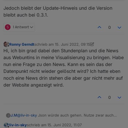
upload [
0
] webuntis.admin 
/
opt
/
iobroker
/
node_mod
Jedoch bleibt der Update-Hinweis und die Version
bleibt auch bei 0.3.1.
Process exited 
with
 code 
0
S
1 Antwort
0
Ronny Gerndt
schrieb am
15. Juni 2022, 09:15
zuletzt editiert von Ronny Gerndt
Offline
Hi, ich bin grad dabei den Stundenplan und die News
aus Webuntins in meine Visualisierung zu bringen. Habe
nun eine Frage zu den News. Kann es sein das der
Datenpunkt nicht wieder gelöscht wird? Ich hatte eben
noch eine News drin stehen die aber gar nicht mehr auf
der Website angezeigt wird.
0
J.M
@
liv-in-sky
Json würde auch gehen. Nutze zwar auch
J
nicht jarvis, sondern Lovelace und iqontrol aber hier wäre
liv-in-sky
schrieb am
15. Juni 2022, 11:07
es auch möglich.
zuletzt editiert von