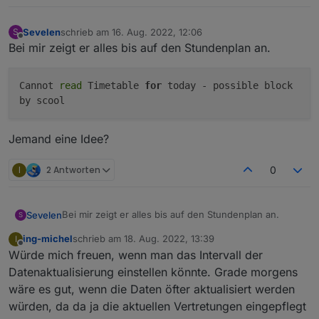
    "native": {},
    "
from
": 
"system.adapter.webuntis.0"
,
Sevelen
schrieb am
16. Aug. 2022, 12:06
S
zuletzt editiert von
"user"
: 
"system.user.admin"
,
Offline
Bei mir zeigt er alles bis auf den Stundenplan an.
"ts"
: 
1653733730771
,
"_id"
: 
"webuntis.0.0.1.startTime"
,
Cannot
read
Timetable
for
today - possible block
"acl"
: {
by scool
      "
object
": 
1636
,
"state"
: 
1636
,
"owner"
: 
"system.user.admin"
,
Jemand eine Idee?
"ownerGroup"
: 
"system.group.administrator
    }
I
2 Antworten
0
  },
  "webuntis.
0.0
.
1
.teacher
": {
    "type": 
"state"
,
Bei mir zeigt er alles bis auf den Stundenplan an.
Sevelen
S
"common"
: {
      "name": 
"teacher"
,
ing-michel
schrieb am
18. Aug. 2022, 13:39
I
zuletzt editiert von
Offline
"role"
: 
"value"
,
Würde mich freuen, wenn man das Intervall der
"type"
: 
"string"
,
Jemand eine Idee?
Datenaktualisierung einstellen könnte. Grade morgens
"write"
: false,
wäre es gut, wenn die Daten öfter aktualisiert werden
"read"
: true
würden, da da ja die aktuellen Vertretungen eingepflegt
    },