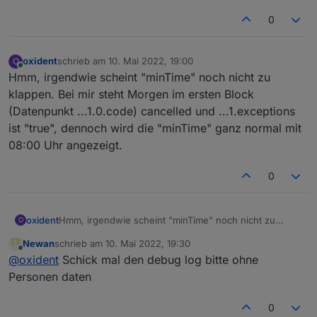
0
oxident
schrieb am
10. Mai 2022, 19:00
O
zuletzt editiert von
Online
Hmm, irgendwie scheint "minTime" noch nicht zu
klappen. Bei mir steht Morgen im ersten Block
(Datenpunkt ...1.0.code) cancelled und ...1.exceptions
ist "true", dennoch wird die "minTime" ganz normal mit
08:00 Uhr angezeigt.
0
oxident
Hmm, irgendwie scheint "minTime" noch nicht zu
O
klappen. Bei mir steht Morgen im ersten Block
Newan
schrieb am
10. Mai 2022, 19:30
(Datenpunkt ...1.0.code) cancelled und ...1.exceptions
zuletzt editiert von
Offline
@
oxident
Schick mal den debug log bitte ohne
ist "true", dennoch wird die "minTime" ganz normal mit
08:00 Uhr angezeigt.
Personen daten
0