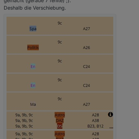
gemacht (gerade 7 fehlte) ;).
                                               
          //let result = id.replace("regular"
Deshalb die Verschiebung.
                                         } brea
                   if(counter%3==0)            
          if (getState(id).val=="regular") {v
                              else { if(counter
                                               
          //if (getState(id).val=='regular') 
                                         } brea
          //val5=""; 
          on(id, function(dp) {
              log(dp); // zeigt id, state, ol
              log(dp.common); // zeigt common
        case 4: if(counter%8==0)  {
          });
                   if(counter%4==0)            
                                  else {if(coun
                                               
          //if (getState(id).val==null) {val4
                                               
                                         } brea
          //if (getState(id).val==false) {va
                   if(counter%4==0)            
          //val5=""; val6=""; val7="";
                                  else {if(coun
                                               
     tabelleBind(); //HIER NICHTS ÄNDERN : HI
                                               
                                         } brea
   }}); //Schleifen Ende - je nach schleifena