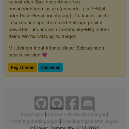
kannst dich über neue Antworten
// log("bin raus aus tabelleBind");
benachrichtigen lassen (entweder per E-Mail
           if (braucheEinVISWidget) setState(dp
oder Push-Benachrichtigung). Du kannst auch
Lesezeichen speichern und Beiträge positiv
 var htmlUnter= "
<
div
style
=
\
"
color:
"+
htmlFarb
        case 4: if(counter%8==0)  {
bewerten, um anderen Community-Mitgliedern
 var htmlEnd="
</
table
>
"+htmlUnter+"
</
div
>
</
body
                   if(counter%4==0)          
deine Wertschätzung zu zeigen.
 if (!htmlSignature) htmlUnter="";
                                  else {if(co
                                             
Mit deinem Input könnte dieser Beitrag noch
 //mit oder ohne überschrift - zentriert oder l
                                             
besser werden 💗
htmlUberschrift ? htmlOut=htmlStart+htmlUeber+h
                                         } br
 //log(htmlOut);
                   if(counter%4==0)          
Registrieren
Anmelden
                                  else {if(co
                                             
                                             
}
                                         } br
     } //switch ende
Community
Impressum
|
Datenschutz-Bestimmungen
|
Nutzungsbedingungen
|
Einwilligungseinstellungen
}
ioBroker Community 2014-2026