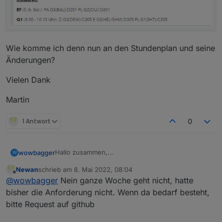
Wie komme ich denn nun an den Stundenplan und seine
Änderungen?
Vielen Dank
Martin
1 Antwort
0
Hallo zusammen,
wowbagger
W
hat es schon jemand hinbekommen eine ganze
Newan
schrieb am
8. Mai 2022, 08:04
Woche darzustellen?
Andreas
zuletzt editiert von
Offline
@
wowbagger
Nein ganze Woche geht nicht, hatte
Was bei mir auch noch nicht funktioniert ist die
Anzeige des jeweiligen Wochentags oberhalb der
bisher die Anforderung nicht. Wenn da bedarf besteht,
Untis Tabelle. Wie habt ihr das umgesetzt?
bitte Request auf github
Ansonsten: Coole Idee das so darzustellen. Ich
benutze das mit einem Samsung Tablett mit