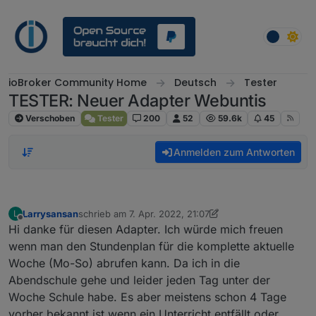
Weiter zum Inhalt
ioBroker Community Home
Deutsch
Tester
TESTER: Neuer Adapter Webuntis
Verschoben
Tester
200
52
59.6k
45
Anmelden zum Antworten
Larrysansan
schrieb am
7. Apr. 2022, 21:07
L
zuletzt editiert von Larrysansan
4. Juli 2022, 23:08
Offline
Hi danke für diesen Adapter. Ich würde mich freuen
wenn man den Stundenplan für die komplette aktuelle
Woche (Mo-So) abrufen kann. Da ich in die
Abendschule gehe und leider jeden Tag unter der
Woche Schule habe. Es aber meistens schon 4 Tage
vorher bekannt ist wenn ein Unterricht entfällt oder