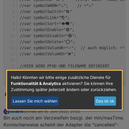
//var symbolWARN="⚠️";    // ="⚠️"
//var symbolSwitch="🔄"
//var symbolLink="🌎";
//var symbolSort="👁️‍🗨️";
//var symbolEnable="🟢";
//var symbolDisable="🔴";
//var symbolDelete="⭕";
//var symbolValueOK="✅";  // auch möglich: ="✅
//var symbolValueKO="❌"; 
//HIER WIRD PFAD UND FILENAME DEFINIERT
const path = "/html_stundenplan_heute.html";   
Hallo! Könnten wir bitte einige zusätzliche Dienste für
const home ='vis.0'                            
Funktionalität & Analytics
aktivieren? Sie können Ihre
let   braucheEinFile=true;                     
Zustimmung später jederzeit ändern oder zurückziehen.
let   braucheEinVISWidget=true;                
2 Antworten
3
let dpVIS="0_userdata.0.VIS.Stundenplan.heute" 
Lassen Sie mich wählen
Das ist ok
let mySchedule=" */30 * * * * ";               
//---------------------------------------
oxident
schrieb am
10. Juni 2022, 21:03
O
zuletzt editiert von
Online
Bin auch noch am Verzweifeln bezgl. der min/maxTime.
//HIER DIE SPALTEN ANZAHL DEFINIEREN - jede Spa
Komischerweise scheint der Adapter die "cancelled"-
var htmlFeld1='Tag';       var Feld1lAlign="lef