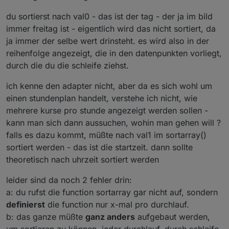
Kurse pro Stunde gibt passt die Anzeige nicht mehr.
du sortierst nach val0 - das ist der tag - der ja im bild
const htmlZentriert='
<
center
>
'
//-----------------------------------
const htmlStart=    "
<!DOCTYPE 
html
>
<
html
lang
=
immer freitag ist - eigentlich wird das nicht sortiert, da
                   "
<
style
>
 * {  margin: 0;} bo
ja immer der selbe wert drinsteht. es wird also in der
                   " p {padding-top: 10px; padd
reihenfolge angezeigt, die in den datenpunkten vorliegt,
                  // " div { margin: 0 auto;  m
//hier werden die styles für die tabelle defi
durch die du die schleife ziehst.
                   " td { padding:"+abstandZell
//ÜBERSCHRIFT ÜBER TABELLE
                   " table { width: "+weite+"; 
ich kenne den adapter nicht, aber da es sich wohl um
let   htmlUberschrift=false;                 
                   "td:nth-child(1) {width: "+h
let   htmlSignature=true;                    
einen stundenplan handelt, verstehe ich nicht, wie
                   " 
</
style
>
</
head
>
<
body
>
<
div
const htmlFeldUeber='Stundenplan';           
mehrere kurse pro stunde angezeigt werden sollen -
//const htmlUeber=    "
<
p
style
=
\
"
color:
"+
htmlF
const htmlFarbUber="white";                  
kann man sich dann aussuchen, wohin man gehen will ?
const htmlTabStyle= "
<
table
bordercolor
=
\
""+
htm
const htmlSchriftWeite="normal";             
falls es dazu kommt, müßte nach val1 im sortarray()
                      "; 
font-family:
"+
htmlSchr
const htmlÜberFontGroesse="18px";            
const htmlTabUeber1="
<
tr
height
=
\
""+
UeberSchrif
sortiert werden - das ist die startzeit. dann sollte
//MEHRERE TABELLEN NEBENEINANDER
const htmlTabUeber3="
</
tr
>
";
theoretisch nach uhrzeit sortiert werden
let   mehrfachTabelle=1;                     
const trennungsLinie="2";                    
leider sind da noch 2 fehler drin:
const farbetrennungsLinie="white";
//NICHTS ÄNDERN - abhängig von den oben definie
a: du rufst die function sortarray gar nicht auf, sondern
const htmlFarbZweiteTabelle="white";         
const htmlFarbTableColorUber="#BDBDBD";      
definierst
die function nur x-mal pro durchlauf.
//ÜBERSCHRIFT SPALTEN
b: das ganze müßte
ganz anders
aufgebaut werden,
var htmlTabUeber2="
<
td
width
=
"+htmlSpalte1Weite
const UeberSchriftHöhe="35";                 