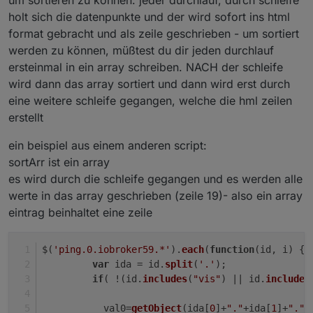
um sortieren zu können. jeder durchlauf, durch schleife
var htmlTabUeber2_1="
<
td
width
=
"+htmlSpalte1Wei
const LinieUnterUeberschrift="2";            
holt sich die datenpunkte und der wird sofort ins html
                   "
&ensp;
</
td
>
<
td
align
=
"+Fel
const farbeLinieUnterUeberschrift="white";
format gebracht und als zeile geschrieben - um sortiert
                   "
&ensp;
</
td
>
<
td
align
=
"+Feld
const groesseUeberschrift=16;
                       //----------------------
werden zu können, müßtest du dir jeden durchlauf
const UeberschriftStyle="normal"             
ersteinmal in ein array schreiben. NACH der schleife
//GANZE TABELLE
let abstandZelle="1";
wird dann das array sortiert und dann wird erst durch
let farbeUngeradeZeilen="#000000";           
eine weitere schleife gegangen, welche die hml zeilen
var htmlOut="";
let farbeGeradeZeilen="#151515";             
erstellt
var mix;
let weite="auto";                            
var counter;
let zentriert=true;                          
ein beispiel aus einem anderen script:
var val1; var val2; var val0; var val3; var val
const backgroundAll="#000000";               
sortArr ist ein array
var htmlTabUeber="";
const htmlSchriftart="Helvetica";
es wird durch die schleife gegangen und es werden alle
function writeHTML(){
const htmlSchriftgroesse="14px";
werte in das array geschrieben (zeile 19)- also ein array
//FELDER UND RAHMEN
eintrag beinhaltet eine zeile
let   UeberschriftSpalten=true;              
const htmlFarbFelderschrift="#BDBDBD";       
htmlOut="";
const htmlFarbFelderschrift2="#D8D8D8";      
$(
'ping.0.iobroker59.*'
).
each
(
function
(
id, i
) { 
const htmlFarbTableColorGradient1="#1c1c1c"; 
var
 ida = id.
split
(
'.'
);
counter=-1;
const htmlFarbTableColorGradient2="#1c1c1c"; 
if
( !(id.
includes
(
"vis"
) || id.
includes
htmlTabUeber="";
const htmlFarbTableBorderColor="grey";       
switch (mehrfachTabelle) { 
let htmlRahmenLinien="cols";                 
           val0=
getObject
(ida[
0
]+
"."
+ida[
1
]+
"."
+
   case 1: htmlTabUeber=htmlTabUeber1+htmlTabUe