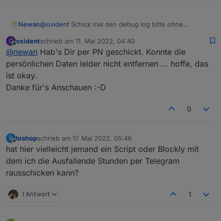
Newan
@
oxident
Schick mal den debug log bitte ohne
Personen daten
oxident
schrieb am
11. Mai 2022, 04:40
O
zuletzt editiert von
Online
@
newan
Hab's Dir per PN geschickt. Konnte die
persönlichen Daten leider nicht entfernen ... hoffe, das
ist okay.
Danke für's Anschauen :-D
0
bishop
schrieb am
17. Mai 2022, 05:46
B
zuletzt editiert von
Offline
hat hier vielleicht jemand ein Script oder Blockly mit
dem ich die Ausfallende Stunden per Telegram
rausschicken kann?
1 Antwort
1