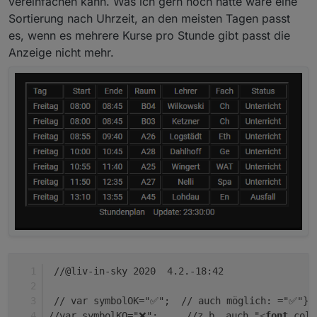
vereinfachen kann. Was ich gern noch hätte wäre eine
Sortierung nach Uhrzeit, an den meisten Tagen passt
es, wenn es mehrere Kurse pro Stunde gibt passt die
Anzeige nicht mehr.
 //@liv-in-sky 2020  4.2.-18:42
 // var symbolOK="✅";  // auch möglich: ="✅"} 
//var symbolKO="❌";     //z.b. auch "
<
font
colo