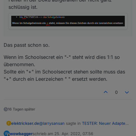
schlüssig ist.
Das passt schon so.
Wenn im Schoolsecret ein "-" steht wird dies 1:1 so
übernommen.
Sollte ein "+" im Schoolsecret stehen sollte muss das
"+" durch ein Leerzeichen " " ersetzt werden.
0
16 Tagen später
@
larrysansan
sagte in
TESTER: Neuer Adapter
elektrickser.de
E
Webuntis
:
wowbagger
schrieb am
25. Apr. 2022, 07:56
W
...