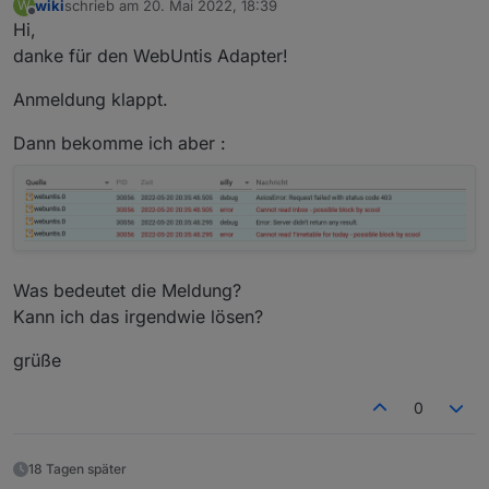
wiki
schrieb am
20. Mai 2022, 18:39
W
zuletzt editiert von
Offline
Hi,
danke für den WebUntis Adapter!
Anmeldung klappt.
Dann bekomme ich aber :
Was bedeutet die Meldung?
Kann ich das irgendwie lösen?
grüße
0
18 Tagen später