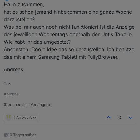
zuletzt editiert von
Offline
Hallo zusammen,
Des weiteren ist mir bei der Instalation
noch ein Fehler in der Doku aufgefallen
hat es schon jemand hinbekommen eine ganze Woche
Das passt schon so.
der nicht ganz schlüssig ist.
darzustellen?
Was bei mir auch noch nicht funktioniert ist die Anzeige
Wenn im Schoolsecret ein "-" steht wird dies 1:1
so übernommen.
des jeweiligen Wochentags oberhalb der Untis Tabelle.
Sollte ein "+" im Schoolsecret stehen sollte
Wie habt ihr das umgesetzt?
muss das "+" durch ein Leerzeichen " " ersetzt
Ansonsten: Coole Idee das so darzustellen. Ich benutze
werden.
das mit einem Samsung Tablett mit FullyBrowser.
Andreas
Thx
Andreas
(Der unendlich Verlängerte)
1 Antwort
0
10 Tagen später