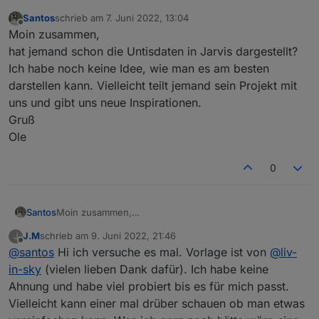
Santos
schrieb am
7. Juni 2022, 13:04
zuletzt editiert von
Offline
Moin zusammen,
hat jemand schon die Untisdaten in Jarvis dargestellt?
Ich habe noch keine Idee, wie man es am besten
darstellen kann. Vielleicht teilt jemand sein Projekt mit
uns und gibt uns neue Inspirationen.
Gruß
Ole
0
Santos
Moin zusammen,
hat jemand schon die Untisdaten in Jarvis dargestellt?
J.M
schrieb am
9. Juni 2022, 21:46
J
Ich habe noch keine Idee, wie man es am besten
zuletzt editiert von
Offline
@
santos
Hi ich versuche es mal. Vorlage ist von
@
liv-
darstellen kann. Vielleicht teilt jemand sein Projekt mit
uns und gibt uns neue Inspirationen.
in-sky
(vielen lieben Dank dafür). Ich habe keine
Gruß
Ahnung und habe viel probiert bis es für mich passt.
Ole
Vielleicht kann einer mal drüber schauen ob man etwas