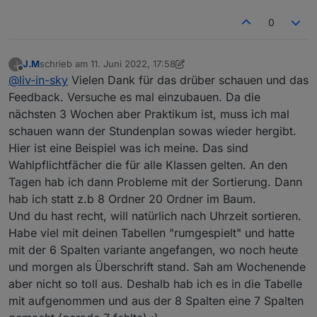
          val1=val1.replace(/.*(\d{2}:\d{2}):
0
   				 function tab
          val2=val2.replace(/.*(\d{2}:\d{2}):
     //HIER WERDEN DIE DATEN DER SCHLEIFE ZUSAM
         function sortArray(a,b) {
J.M
schrieb am
11. Juni 2022, 17:58
J
       switch (mehrfachTabelle) {  
zuletzt editiert von J.M
6. Nov. 2022, 19:58
         return a.val0 > b.val1;
Offline
@
liv-in-sky
Vielen Dank für das drüber schauen und das
         case 1:  if(counter%2==0){  htmlOut=ht
         }
Feedback. Versuche es mal einzubauen. Da die
                                  {  htmlOut=ht
nächsten 3 Wochen aber Praktikum ist, muss ich mal
          val0 = val0.replace("Mon", "Montag"
        case 2:  if(counter%4==0) {
schauen wann der Stundenplan sowas wieder hergibt.
          val0 = val0.replace("Tue", "Diensta
                  if(counter%2==0)            {
Hier ist eine Beispiel was ich meine. Das sind
          val0 = val0.replace("Wed", "Mittwoc
                              else {htmlOut = h
          val0 = val0.replace("Thu", "Donners
Wahlpflichtfächer die für alle Klassen gelten. An den
                       }else{  
          val0 = val0.replace("Fri", "Freitag
Tagen hab ich dann Probleme mit der Sortierung. Dann
                  if(counter%2==0)            {
          val0 = val0.replace("Sat", "Samstag
hab ich statt z.b 8 Ordner 20 Ordner im Baum.
                              else {htmlOut = h
          val0 = val0.replace("Sun", "Sonntag
Und du hast recht, will natürlich nach Uhrzeit sortieren.
Habe viel mit deinen Tabellen "rumgespielt" und hatte
          val6 = val6.replace("regular", "Unt
mit der 6 Spalten variante angefangen, wo noch heute
          val6 = val6.replace("irregular", "V
und morgen als Überschrift stand. Sah am Wochenende
          val6 = val6.replace("cancelled", "A
        case 3: if(counter%2==0 ) {
          val6 = val6.replace("irUnterricht",
aber nicht so toll aus. Deshalb hab ich es in die Tabelle
                   if(counter%3==0)           {
mit aufgenommen und aus der 8 Spalten eine 7 Spalten
                              else { if(counter
         //let result = id.match("regular");