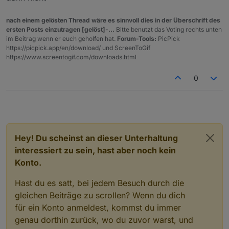
                  break;
                                  {  htmlOut=
       case 4:   if(counter%4==3)  htmlOut = ht
nach einem gelösten Thread wäre es sinnvoll dies in der Überschrift des
                 if(counter%4==2)  htmlOut = ht
ersten Posts einzutragen [gelöst]-...
Bitte benutzt das Voting rechts unten
        case 2:  if(counter%4==0) {
                 if(counter%4==1)  htmlOut = ht
im Beitrag wenn er euch geholfen hat.
Forum-Tools:
PicPick
                  if(counter%2==0)           
https://picpick.app/en/download/ und ScreenToGif
                 if(counter%4==0)  htmlOut = ht
                              else {htmlOut =
https://www.screentogif.com/downloads.html
                 break; }
                       }else{  
                  if(counter%2==0)           
0
                    var htmlUeber=    "
<
p
style
                              else {htmlOut =
       var htmlUnter= "
<
div
style
=
\
"
color:
"+
ht
        if (!htmlSignature) htmlUnter="";
          //Ausgabe über VIS html widget - tabe
           var htmlOutVIS="";
Hey! Du scheinst an dieser Unterhaltung
        case 3: if(counter%2==0 ) {
         //  htmlUberschrift ? htmlOutVIS=htmlU
interessiert zu sein, hast aber noch kein
                   if(counter%3==0)          
            if (htmlUberschrift) 
                              else { if(count
Konto.
                { zentriert ? htmlOutVIS=htmlZe
                                             
                                         } br
Hast du es satt, bei jedem Besuch durch die
              } else {
                   if(counter%3==0)          
gleichen Beiträge zu scrollen? Wenn du dich
               zentriert ?  htmlOutVIS=htmlZent
                              else { if(count
für ein Konto anmeldest, kommst du immer
                                             
genau dorthin zurück, wo du zuvor warst, und
                 }
                                         } br