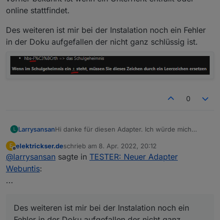
online stattfindet.
Des weiteren ist mir bei der Instalation noch ein Fehler
in der Doku aufgefallen der nicht ganz schlüssig ist.
0
Hi danke für diesen Adapter. Ich würde mich
Larrysansan
L
freuen wenn man den Stundenplan für die
elektrickser.de
schrieb am
8. Apr. 2022, 20:12
E
komplette aktuelle Woche (Mo-So) abrufen kann.
Des weiteren ist mir bei der Instalation noch ein
zuletzt editiert von
Offline
@
larrysansan
sagte in
TESTER: Neuer Adapter
Da ich in die Abendschule gehe und leider jeden
Fehler in der Doku aufgefallen der nicht ganz
Tag unter der Woche Schule habe. Es aber
schlüssig ist.
Webuntis
:
meistens schon 4 Tage vorher bekannt ist wenn
...
ein Unterricht entfällt oder online stattfindet.
Des weiteren ist mir bei der Instalation noch ein
Fehler in der Doku aufgefallen der nicht ganz