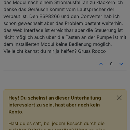
das Modul nach einem Stromausfall an zu klackern ich
404: File Not Found
Geht die Weboberfläche nur wenn das Modul mit
der Pumpe verbunden ist?
denke das Geräusch kommt vom Lautsprecher der
Wo könnte das Klappern herkommen?
verbaut ist. Den ESP8266 und den Converter hab ich
Ich habe einen Lay-Z.Spa AirJet Hawaii von 2020.
schon gewechselt aber das Problem besteht weiterhin.
das Web Interface ist erreichbar aber die Steuerung ist
nicht möglich auch über die Tasten an der Pumpe ist mit
dem Installierten Modul keine Bedienung möglich.
Vielleicht kannst du mir ja helfen? Gruss Rocco
0
Hey! Du scheinst an dieser Unterhaltung
interessiert zu sein, hast aber noch kein
Konto.
Hast du es satt, bei jedem Besuch durch die