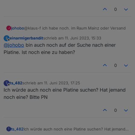
Klaus
0
johobo
@klaus-f ich habe noch. im Raum Mainz oder Versand
J
einarmigerbandit
schrieb am
11. Juni 2023, 15:33
E
zuletzt editiert von
Offline
@
johobo
bin auch noch auf der Suche nach einer
Platine. Ist noch eine zu haben?
0
ts_482
schrieb am
11. Juni 2023, 17:25
T
zuletzt editiert von
Offline
Ich würde auch noch eine Platine suchen? Hat jemand
noch eine? Bitte PN
0
ts_482
Ich würde auch noch eine Platine suchen? Hat jemand
T
noch eine? Bitte PN