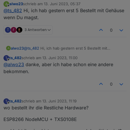
alwo23
schrieb am
13. Juni 2023, 05:37
A
zuletzt editiert von
Offline
@
ts_482
Hi, ich hab gestern erst 5 Bestellt mit Gehäuse
wenn Du magst.
T
F
3 Antworten
0
alwo23
@
ts_482
Hi, ich hab gestern erst 5 Bestellt mit
A
Gehäuse wenn Du magst.
ts_482
schrieb am
13. Juni 2023, 11:00
T
zuletzt editiert von
Offline
@
alwo23
danke, aber ich habe schon eine andere
bekommen.
0
ts_482
schrieb am
13. Juni 2023, 11:19
T
zuletzt editiert von
Offline
wo bestellt ihr die Restliche Hardware?
ESP8266 NodeMCU + TXS0108E