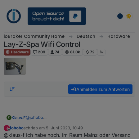
Weiter zum Inhalt
ioBroker Community Home
Deutsch
Hardware
Lay-Z-Spa Wifi Control
Hardware
209
74
81.0k
72
Anmelden zum Antworten
@
johobo
Klaus.F
K
Sorry, die Frage geht an alle die evtl. noch eine Platine
johobo
schrieb am
5. Juni 2023, 10:49
J
haben!
Danke im voraus
zuletzt editiert von
Offline
@klaus-f ich habe noch. im Raum Mainz oder Versand
Würde gerne das Projekt nachbauen
Viele Grüße