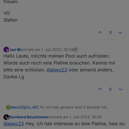
freuen.
VG
Stefan
0
Jan M
schrieb am
1. Juli 2023, 00:59
zuletzt editiert von Jan M
7. Jan. 2023, 03:03
Offline
Hallo Leute, möchte meinen Pool auch aufrüsten.
Würde auch noch eine Platine brauchen. Kannst mir
bitte eine schicken.
@
alwo23
oder jemand anders.
Danke Lg
0
alwo23
@
ts_482
Hi, ich hab gestern erst 5 Bestellt mit
A
Gehäuse wenn Du magst.
Bernhard Bruckmeier
schrieb am
1. Juli 2023, 18:26
zuletzt editiert von
Offline
@
alwo23
Hey, ich hab Interesse an eine Platine, hast du