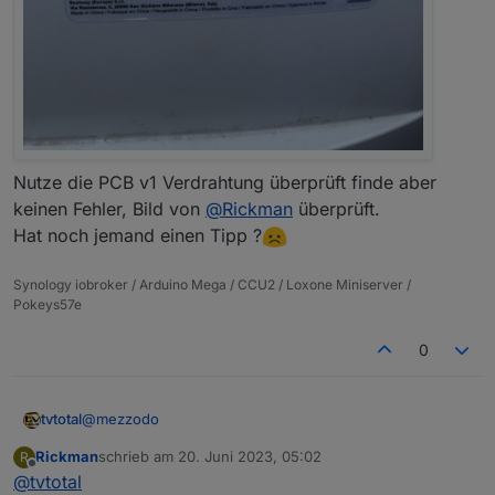
Nutze die PCB v1 Verdrahtung überprüft finde aber
keinen Fehler, Bild von
@
Rickman
überprüft.
Hat noch jemand einen Tipp ?
Synology iobroker / Arduino Mega / CCU2 / Loxone Miniserver /
Pokeys57e
0
@
mezzodo
tvtotal
Rickman
schrieb am
20. Juni 2023, 05:02
R
Hallo,
zuletzt editiert von
Offline
@
tvtotal
habe das gleiche Problem wie
@
MezzoDO
Model