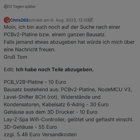
12 Tagen später
Chris263
schrieb am
9. Aug. 2023, 12:00
C
zuletzt editiert von Chris263
9. Nov. 2023, 16:32
Offline
Moin, ich bin auch noch auf der Suche nach einer
PCBv2-Platine bzw. einem ganzen Bausatz.
Falls jemand etwas abzugeben hat würde ich mich über
eine Nachricht freuen.
Gruß Tom
Edit:
Ich habe noch Teile abzugeben.
PCB_V2B-Platine - 10 Euro
Bausatz bestehend aus: PCBv2-Platine, NodeMCU V3,
Nutze die PCB v1 Verdrahtung überprüft finde aber
Level-Shifter 8CH (rot), Widerstände und
keinen Fehler, Bild von
@
Rickman
überprüft.
Kondensatoren, Kabelsatz 6-Adrig - 30 Euro
Hat noch jemand einen Tipp ?
Gehäuse aus dem 3D Drucker - 10 Euro
Lay-Z-Spa Wifi-Controller, gelötet und geflasht einschl.
3D-Gehäuse - 55 Euro
zzgl. 5.49 Euro Versandkosten