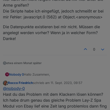
Arme greifen?
Die Skripte habe ich eingefügt, jedoch schmeißt er bei
mir Fehler: javascript.0 (562) at Object.<anonymous>
Die Datenpunkte existieren bei mir nicht. Müssen die
angelegt werden vorher? Wenn ja in welcher Form?
Danke!
0
etwa einem Monat später
Hallo Zusammen,
Nobody 0
N
Rocco Friedrich
schrieb am
11. Sept. 2023, 09:57
nach einigen Anlaufproblemen und einer Kalten
zuletzt editiert von
Offline
@
nobody-0
Lötstelle auf dem NodeMCU habe ich nun endlich
das Programm drauf bekommen und alles Verlötet.
Leider habe ich nun das nächste Problem, wenn ich
Hast du das Problem mit dem Klackern lösen können?
das Modul anschliesse und wieder Strom drauf
Ich habe drum genau das gleiche Problem Lay-Z Spa
geben hört man aus dem inneren nur ein leises
Beim aufrufen der Webseite des Moduls bekomme
Modul von Ebay lief eine Zeit lang problemlos dann fing
Klackern, aber nichts geht.
ich folgenden Fehler: