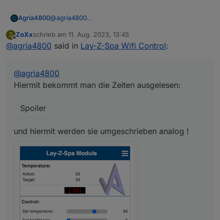
@
agria4800
Agria4800
Hiermit bekommt man die Zeiten ausgelesen:
ZoXx
schrieb am
11. Aug. 2023, 13:45
Z
zuletzt editiert von
Spoiler
Offline
@
agria4800
said in
Lay-Z-Spa Wifi Control
:
und hiermit werden sie umgeschrieben analog !
@
agria4800
Hiermit bekommt man die Zeiten ausgelesen:
Spoiler
Spoiler
und hiermit werden sie umgeschrieben analog !