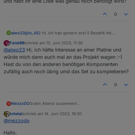
und habt ihr eine Liste was genau noch benötigt wird?
0
alwo23
@
ts_482
Hi, ich hab gestern erst 5 Bestellt mit
A
Gehäuse wenn Du magst.
Forst89
schrieb am
13. Juni 2023, 11:36
F
zuletzt editiert von
Offline
@
alwo23
Hi, ich hätte Interesse an einer Platine und
würde mich dann auch mal an das Projekt wagen :-)
Hast du von den anderen benötigen Komponenten
zufällig auch noch übrig umd das Set zu kompletieren?
0
Guten Abend zusammen!
MezzoDO
M
Gibt's hier fachkundige Leute zu diesem Projekt, die
tvtotal
schrieb am
14. Juni 2023, 18:30
mir bei meinem Problem helfen könnten?
Ich hab die PCB V1 Platine und wollte einen
zuletzt editiert von
Offline
@
mezzodo
BAHAMAS mit der Pumpe S100101 mit dem Modul
ausstatten.
Laut GitProject soll das Modell MIAMI2021 gewählt
Hallo,
Zusammengebaut mit dem blauen Level Converter,
werden, was ich auch eingestellt und hochgeladen