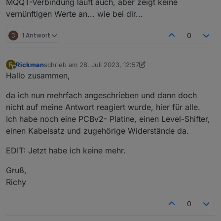
LG
MQQT-Verbindung läuft auch, aber zeigt keine
worden? In IoBroker werden nur bei wenigen Objekten
emblitz
vernünftigen Werte an... wie bei dir...
nutzbare Werte angezeigt. Bei den anderen Objekten
im Pfad /Mqtt/homeassistant/.... werden in den Feldern
D
1 Antwort
0
für die Werte kurze "Skripte" aber keine Werte
angezeigt.
Kannst du mal checken, das alle von dir im Skript
geschriebenen Objekte sind?
Rickman
schrieb am
28. Juli 2023, 12:57
R
zuletzt editiert von Rickman
8. Jan. 2023, 16:20
Offline
Ich meine, gem. deines Skriptes sollten noch weitere
Hallo zusammen,
Objekte angelegt werden?
da ich nun mehrfach angeschrieben und dann doch
nicht auf meine Antwort reagiert wurde, hier für alle.
Ich habe noch eine PCBv2- Platine, einen Level-Shifter,
einen Kabelsatz und zugehörige Widerstände da.
EDIT: Jetzt habe ich keine mehr.
Gruß,
Richy
0