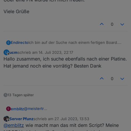
Viele Grüße
0
Ich bin auf der Suche nach einem fertigen Board.
Endirecto
E
Bei Kleinanzeigen habe ich bisher nur ein Angebot
ucm
schrieb am
14. Juli 2023, 22:17
U
für 60 Euro gefunden.
Über eine PN würde ich mich freuen.
zuletzt editiert von
Offline
Hallo zusammen, ich suche ebenfalls nach einer Platine.
Viele Grüße
Hat jemand noch eine vorrätig? Besten Dank
0
13 Tagen später
@
meistertr
emblitz
E
Ich habe den Whirpool nur über MQTT eingebunden.
Server Pfunz
schrieb am
27. Juli 2023, 13:53
Darufhin wurden ja die im o.g. Bild genannten
Ich habe daraufhin dein Skript eingefügt. Folgende
zuletzt editiert von
Offline
@
emblitz
wie macht man das mit dem Script? Meine
Datenpunkte automatisch erzeugt. Vermutl. sind diese
Objekte wurden angelegt:
Datenunkte aber für Homeassistant geschrieben