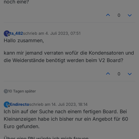
noch eine?
0
ts_482
schrieb am
4. Juli 2023, 07:51
T
zuletzt editiert von
Offline
Hallo zusammen,
kann mir jemand verraten wofür die Kondensatoren und
die Weiderstände benötigt werden beim V2 Board?
0
10 Tagen später
Endirecto
schrieb am
14. Juli 2023, 18:14
E
zuletzt editiert von
Offline
Ich bin auf der Suche nach einem fertigen Board. Bei
Kleinanzeigen habe ich bisher nur ein Angebot für 60
Euro gefunden.
Über eine PN würde ich mich freuen.