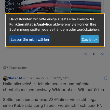
Hallo! Könnten wir bitte einige zusätzliche Dienste für
Funktionalität & Analytics
aktivieren? Sie können Ihre
Zustimmung später jederzeit ändern oder zurückziehen.
Lassen Sie mich wählen
Das ist ok
0
7 Tagen später
Stefan M.
schrieb am
27. Juni 2023, 14:15
zuletzt editiert von
Offline
Hallo allerseits! :-) Ich bin neu hier und möchte
ebenfalls meinen bestway-Whirlpool mit Wifi aufrüsten.
Sollte noch jemand eine V2-Platine, vielleicht sogar
einen Kabelsatz übrig haben, würde ich mich über PN