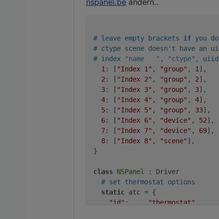
nspanel.be
ändern..
# leave empty brackets 
if
 you do
# ctype scene doesn't have an ui
# index 
"name   "
, 
"ctype"
, uiid
1
: [
"Index 1"
, 
"group"
, 
1
],

2
: [
"Index 2"
, 
"group"
, 
2
],

3
: [
"Index 3"
, 
"group"
, 
3
],

4
: [
"Index 4"
, 
"group"
, 
4
],

5
: [
"Index 5"
, 
"group"
, 
33
],

6
: [
"Index 6"
, 
"device"
, 
52
],

7
: [
"Index 7"
, 
"device"
, 
69
],

8
: [
"Index 8"
, 
"scene"
],

}

class
NSPanel
 : Driver

# set thermostat options
static
 atc = { 

"id"
:     
"thermostat"
,
