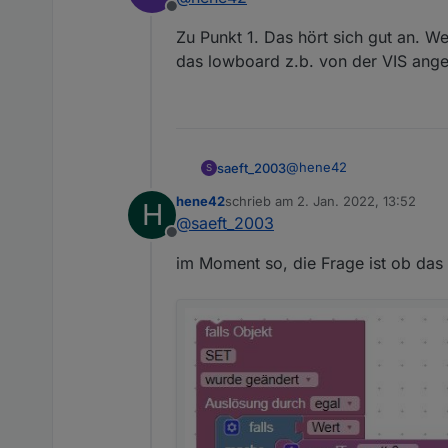
Offline
Zu Punkt 1. Das hört sich gut an. 
das lowboard z.b. von der VIS ang
@
hene42
saeft_2003
S
hene42
schrieb am
2. Jan. 2022, 13:52
H
Zu Punkt 1. Das hört sich
zuletzt editiert von
@
saeft_2003
lowboard z.b. von der VI
Offline
im Moment so, die Frage ist ob das s