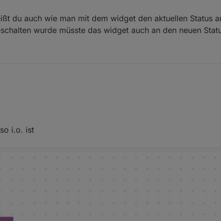
Weißt du auch wie man mit dem widget den aktuellen Status
eschalten wurde müsste das widget auch an den neuen Stat
 gut an. Weißt du auch wie man mit dem widget den aktuellen Status an
S angeschalten wurde müsste das widget auch an den neuen Status anz
o i.o. ist