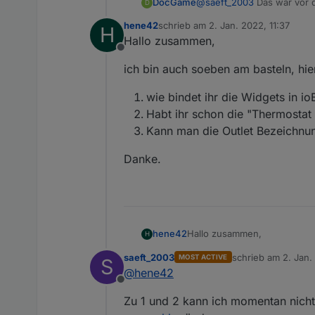
DocGame
@
saeft_2003
Das war vor de
D
hene42
schrieb am
2. Jan. 2022, 11:37
H
zuletzt editiert von
Hallo zusammen,
Offline
ich bin auch soeben am basteln, hi
wie bindet ihr die Widgets in i
Habt ihr schon die "Thermostat
Kann man die Outlet Bezeichn
Danke.
Hallo zusammen,
hene42
H
saeft_2003
schrieb am
2. Jan.
MOST ACTIVE
S
ich bin auch soeben am baste
zuletzt editiert vo
@
hene42
Offline
wie bindet ihr die Widge
Zu 1 und 2 kann ich momentan nicht
Danke.
Habt ihr schon die "Th
Kann man die Outlet 