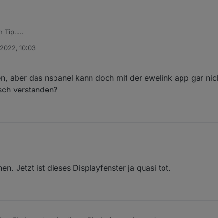
 Tip..
 2022, 10:03
as Temperaturabhänige schalten der Relais einschaltet geht nichts meh
htig.
 einen Befehl absetzen?
fen, aber das nspanel kann doch mit der ewelink app gar ni
lsch verstanden?
 nicht helfen, aber das nspanel kann doch mit der ewelink app gar nicht
. Jetzt ist dieses Displayfenster ja quasi tot.
 verstanden?