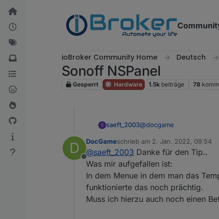
Weiter zum Inhalt
Communit
ioBroker Community Home
Deutsch
Sonoff NSPanel
Gesperrt
Hardware
1.5k
beiträge
78
komme
@
docgame
saeft_2003
S
DocGame
schrieb am
2. Jan. 2022, 09:54
D
Ja bei mir war das auch s
zuletzt editiert von
@
saeft_2003
Danke für den Tip..
Offline
{"AdcParam1":[2,28000,18
Was mir aufgefallen ist:
In dem Menue in dem man das Temper
Noch ein Tipp mit nspdim
funktionierte das noch prächtig.
Tagsüber wird es bei mir
Muss ich hierzu auch noch einen Be