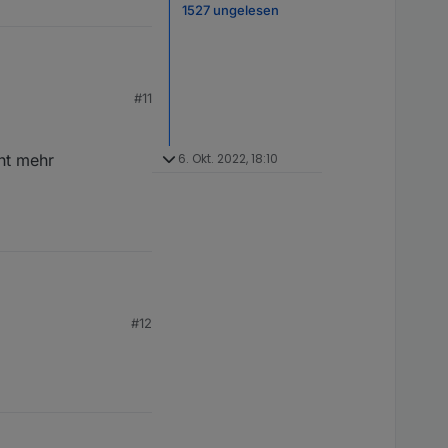
1527 ungelesen
#11
r. Unter Ewelink
cht mehr
6. Okt. 2022, 18:10
#12
 mehr funktionieren,