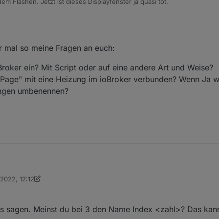
m Flashen. Jetzt ist dieses Displayfenster ja quasi tot.
er mal so meine Fragen an euch:
oBroker ein? Mit Script oder auf eine andere Art und Weise?
 Page" mit eine Heizung im ioBroker verbunden? Wenn Ja w
ungen umbenennen?
 2022, 12:12
ln, hier mal so meine Fragen an euch:
n saeft_2003
1. Feb. 2022, 13:14
ts in ioBroker ein? Mit Script oder auf eine andere Art und Weise?
s sagen. Meinst du bei 3 den Name Index <zahl>? Das kann
ermostat Page" mit eine Heizung im ioBroker verbunden? Wenn Ja wie?
Bezeichnungen umbenennen?