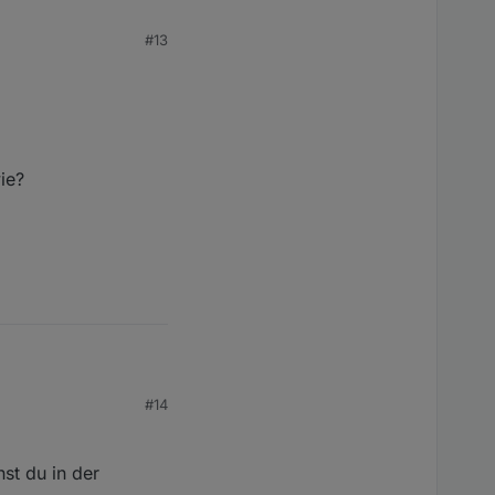
#13
ie?
#14
st du in der