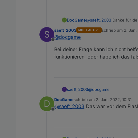
DocGame
@
saeft_2003
Danke für den
D
Was mir aufgefallen ist:
saeft_2003
schrieb am
2. Jan.
MOST ACTIVE
S
In dem Menue in dem man d
zuletzt editiert von
@
docgame
funktionierte das noch präc
Offline
Muss ich hierzu auch noch
Bei deiner Frage kann ich nicht hel
funktionieren, oder habe ich das fa
@
docgame
saeft_2003
S
DocGame
schrieb am
2. Jan. 2022, 10:31
D
Bei deiner Frage kann ich
zuletzt editiert von
@
saeft_2003
Das war vor dem Flashen
oder habe ich das falsch
Offline