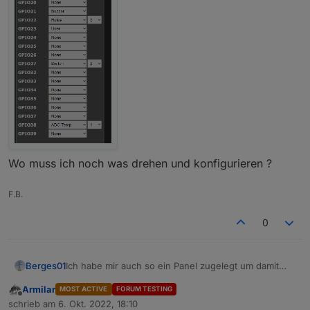
Wo muss ich noch was drehen und konfigurieren ?
F.B.
0
Ich habe mir auch so ein Panel zugelegt um damit
Berges01
mein Heizungsthermostat der Gastherme zu
Armilar
MOST ACTIVE
FORUM TESTING
ersetzen.
Jetzt zu dem was ich nicht hinbekomme!
Offline
schrieb am
6. Okt. 2022, 18:10
Mit Tasmota habe ich das auch geflascht bekommen
Ich möchte den Reglerausgang im MQTT sehen.
zuletzt editiert von