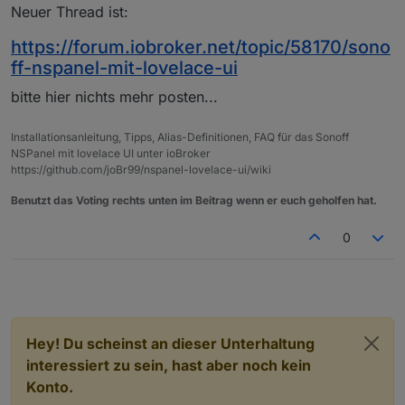
Neuer Thread ist:
(Nur Tasmota das Display ist noch Original).
Die beiden Ausgänge :
Dann habe ich versucht die Tasten von den Relais zu
https://forum.iobroker.net/topic/58170/sono
endkoppeln, habe ich wie auch immer
{

hinbekommen.
ff-nspanel-mit-lovelace-ui
  "Time": "2022-10-06T19:31:51",

bleiben immer ON.
Die Tasten sollen von Hand oder Automatik
  "Switch1": "ON",

bitte hier nichts mehr posten...
Ich vermute das es an der Template liegt (Das habe
anwählen.
  "Switch2": "ON",

ich noch nicht verstanden).
Das Blocklie dafür läuft auch.
  "ANALOG": {

So sieht die aus :
Raumtemperatur habe ich auch angepasst
    "Temperature1": 22.5

Installationsanleitung, Tipps, Alias-Definitionen, FAQ für das Sonoff
Sorry kriege ich nur als Bild hin.
bekommen.
  },

NSPanel mit lovelace UI unter ioBroker
  "ESP32": {

https://github.com/joBr99/nspanel-lovelace-ui/wiki
    "Temperature": 80

Benutzt das Voting rechts unten im Beitrag wenn er euch geholfen hat.
  },

  "TempUnit": "C"

0
Hey! Du scheinst an dieser Unterhaltung
interessiert zu sein, hast aber noch kein
Konto.