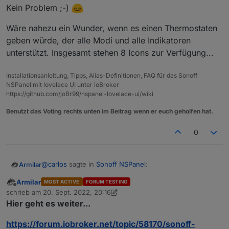
Kein Problem ;-)
Ist zwar ein Bild von der EMU aber aktuell im
Wäre nahezu ein Wunder, wenn es einen Thermostaten
Original genauso.
geben würde, der alle Modi und alle Indikatoren
unterstützt. Insgesamt stehen 8 Icons zur Verfügung...
Installationsanleitung, Tipps, Alias-Definitionen, FAQ für das Sonoff
NSPanel mit lovelace UI unter ioBroker
https://github.com/joBr99/nspanel-lovelace-ui/wiki
Benutzt das Voting rechts unten im Beitrag wenn er euch geholfen hat.
0
@
carlos
sagte in
Sonoff NSPanel
:
Armilar
Armilar
MOST ACTIVE
FORUM TESTING
Offline
@
armilar
schrieb am
20. Sept. 2022, 20:16
zuletzt editiert von Armilar
Ok, jetzt habe ich es verstanden.
Hier geht es weiter...
Kein Problem ;-)
Das sind Indikatoren die ich einblenden muss.
Sorry für das Misverständnis.
https://forum.iobroker.net/topic/58170/sonoff-