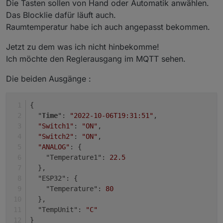
Die Tasten sollen von Hand oder Automatik anwählen.
Das Blocklie dafür läuft auch.
Raumtemperatur habe ich auch angepasst bekommen.
Jetzt zu dem was ich nicht hinbekomme!
Ich möchte den Reglerausgang im MQTT sehen.
Die beiden Ausgänge :
{
  "
Time
": 
"2022-10-06T19:31:51"
,
"Switch1"
: 
"ON"
,
"Switch2"
: 
"ON"
,
"ANALOG"
: {
    "Temperature1": 
22.5
  },
  "ESP32": {
    "Temperature": 
80
  },
  "TempUnit": 
"C"
}