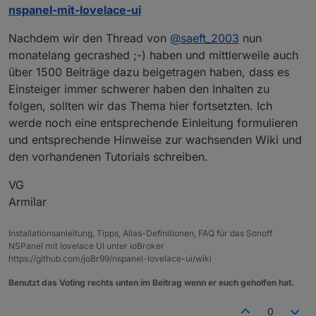
Wäre nahezu ein Wunder, wenn es einen
nspanel-mit-lovelace-ui
Thermostaten geben würde, der alle Modi und alle
Indikatoren unterstützt. Insgesamt stehen 8 Icons zur
Nachdem wir den Thread von
@
saeft_2003
nun
Verfügung...
monatelang gecrashed ;-) haben und mittlerweile auch
über 1500 Beiträge dazu beigetragen haben, dass es
Einsteiger immer schwerer haben den Inhalten zu
folgen, sollten wir das Thema hier fortsetzten. Ich
werde noch eine entsprechende Einleitung formulieren
und entsprechende Hinweise zur wachsenden Wiki und
den vorhandenen Tutorials schreiben.
VG
Armilar
Installationsanleitung, Tipps, Alias-Definitionen, FAQ für das Sonoff
NSPanel mit lovelace UI unter ioBroker
https://github.com/joBr99/nspanel-lovelace-ui/wiki
Benutzt das Voting rechts unten im Beitrag wenn er euch geholfen hat.
0