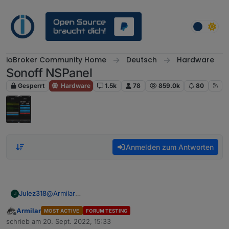
Weiter zum Inhalt
ioBroker Community Home
Deutsch
Hardware
Sonoff NSPanel
Gesperrt
Hardware
1.5k
78
859.0k
80
Anmelden zum Antworten
Julez318
@
Armilar
J
Bei mir funktioniert die Alias Erstellung mit dem Script
Armilar
MOST ACTIVE
FORUM TESTING
nicht.
Offline
schrieb am
20. Sept. 2022, 15:33
Habe mir den code kopiert, angepasst und das script
zuletzt editiert von