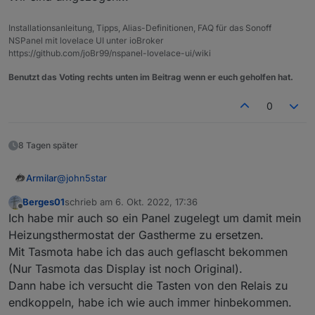
Installationsanleitung, Tipps, Alias-Definitionen, FAQ für das Sonoff
NSPanel mit lovelace UI unter ioBroker
https://github.com/joBr99/nspanel-lovelace-ui/wiki
Benutzt das Voting rechts unten im Beitrag wenn er euch geholfen hat.
0
8 Tagen später
@
john5star
Armilar
Berges01
schrieb am
6. Okt. 2022, 17:36
https://forum.iobroker.net/topic/58170/sonoff-nspanel-
zuletzt editiert von
Offline
Ich habe mir auch so ein Panel zugelegt um damit mein
mit-lovelace-ui
Wir sind umgezogen...
Heizungsthermostat der Gastherme zu ersetzen.
Mit Tasmota habe ich das auch geflascht bekommen
(Nur Tasmota das Display ist noch Original).
Dann habe ich versucht die Tasten von den Relais zu
endkoppeln, habe ich wie auch immer hinbekommen.