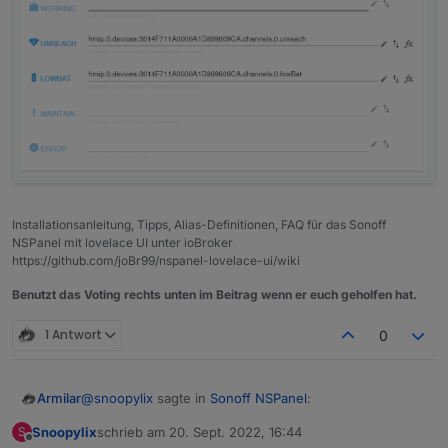
Installationsanleitung, Tipps, Alias-Definitionen, FAQ für das Sonoff
NSPanel mit lovelace UI unter ioBroker
https://github.com/joBr99/nspanel-lovelace-ui/wiki
Benutzt das Voting rechts unten im Beitrag wenn er euch geholfen hat.
1 Antwort
0
@
snoopylix
sagte in
Sonoff NSPanel
:
Armilar
Snoopylix
schrieb am
20. Sept. 2022, 16:44
S
zuletzt editiert von
Offline