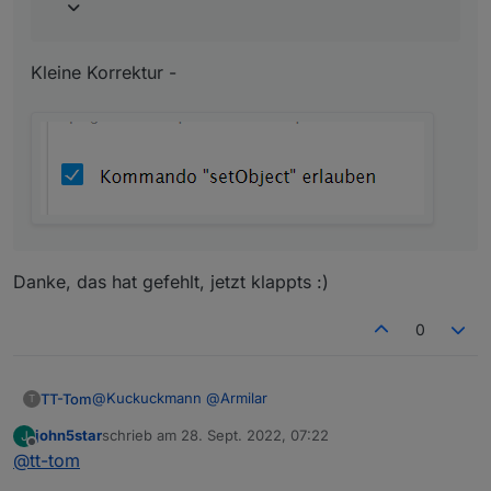
Muss ich hier für JavaScript noch etwas
einstellen?
Kleine Korrektur -
Danke, das hat gefehlt, jetzt klappts :)
0
@
Kuckuckmann
@
Armilar
TT-Tom
T
john5star
schrieb am
28. Sept. 2022, 07:22
J
Hi,
zuletzt editiert von
Offline
@
tt-tom
ich habe das Abfallscript jetzt soweit erweitert, das es