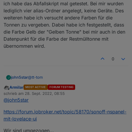
ich habe das Abfallskript mal getestet. Bei mir wurden
die notwendigen Datenpunkte überprüft und ggf.
erstellt. Im Kopf müssen die Werte/Parameter
lediglich vier alias-Ordner angelegt, keine Geräte. Des
eingestellt werden. man kann auch die Prüfung
weiteren habe ich versucht andere Farben für die
Spoiler
deaktivieren. Bitte das Script mal testen, wenn es
Tonnen zu vergeben. Dabei habe ich festgestellt, dass
funktioniert kommt es dann in die FAQ.
die Farbe Gelb der "Gelben Tonne" bei mir auch in den
Datenpunkt für die Farbe der Restmülltonne mit
übernommen wird.
0
@
tt-tom
john5star
J
Armilar
MOST ACTIVE
FORUM TESTING
ich habe das Abfallskript mal getestet. Bei mir
Offline
schrieb am
28. Sept. 2022, 08:55
wurden lediglich vier alias-Ordner angelegt, keine
zuletzt editiert von
@
john5star
Geräte. Des weiteren habe ich versucht andere
Farben für die Tonnen zu vergeben. Dabei habe ich
festgestellt, dass die Farbe Gelb der "Gelben Tonne"
https://forum.iobroker.net/topic/58170/sonoff-nspanel-
bei mir auch in den Datenpunkt für die Farbe der
mit-lovelace-ui
Restmülltonne mit übernommen wird.
Wir sind umgezogen...