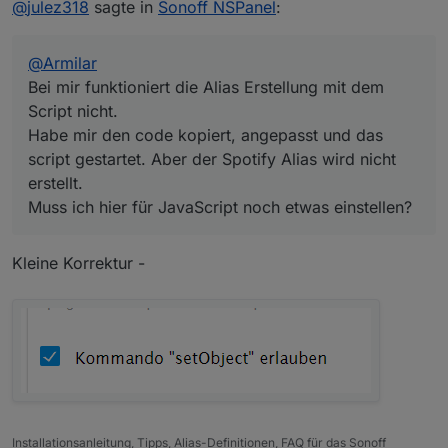
@
julez318
sagte in
Sonoff NSPanel
:
gestartet. Aber der Spotify Alias wird nicht erstellt.
Muss ich hier für JavaScript noch etwas einstellen?
@
Armilar
Bei mir funktioniert die Alias Erstellung mit dem
Script nicht.
Habe mir den code kopiert, angepasst und das
script gestartet. Aber der Spotify Alias wird nicht
erstellt.
Muss ich hier für JavaScript noch etwas einstellen?
Kleine Korrektur -
Installationsanleitung, Tipps, Alias-Definitionen, FAQ für das Sonoff