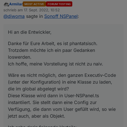
Armilar
MOST ACTIVE
FORUM TESTING
Danke für Eure Arbeit, es ist phantatsisch. Trotzdem
Offline
schrieb am
17. Sept. 2022, 10:52
möchte ich ein paar Gedanken loswerden.
zuletzt editiert von
@
diwoma
sagte in
Sonoff NSPanel
:
Ich hoffe, meine Vorstellung ist nicht zu naiv.
Wäre es nicht möglich, den ganzen Executiv-Code
(unter der Konfiguration) in eine Klasse zu laden, die
im global abgelegt wird?
Ich sehe darin folgende Vorteile:
Hi an die Entwickler,
Diese Klasse wird dann in User-NSPanel.ts instantiiert.
Sie stellt dann eine Config zur Verfügung, die dann
Update des globalen Skripts durch einfaches
Danke für Eure Arbeit, es ist phantatsisch.
vom User gefüllt wird, so wie jetzt auch, aber als
Der User instantiiert nur die Klasse, befüllt die
Copy-Paste, ohne auf die eigenen EInstellungen
Objekt.
Instanz.Config und macht ein Instanz.Start() oder so
Rücksicht nehmen zu müssen
Trotzdem möchte ich ein paar Gedanken
was.
kürzeres, übersichtlicheres Skript für die
loswerden.
individuelle Konfiguration
Ich hoffe, meine Vorstellung ist nicht zu naiv.
Einfachere Handhabung bei Verwendung von
mehreren Panels, der Execution-Code ist ja der
Wäre es nicht möglich, den ganzen Executiv-Code
selbe
(unter der Konfiguration) in eine Klasse zu laden,
die im global abgelegt wird?
Diese Klasse wird dann in User-NSPanel.ts
instantiiert. Sie stellt dann eine Config zur
Verfügung, die dann vom User gefüllt wird, so wie
jetzt auch, aber als Objekt.