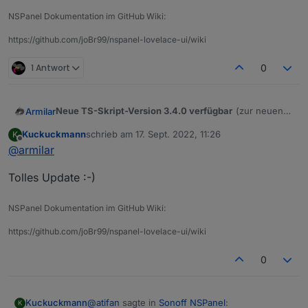
NSPanel Dokumentation im GitHub Wiki:
https://github.com/joBr99/nspanel-lovelace-ui/wiki
1 Antwort
0
Neue TS-Skript-Version 3.4.0 verfügbar
(zur neuen
Armilar
TFT-Version 3.4.0)
Kuckuckmann
schrieb am
17. Sept. 2022, 11:26
K
https://raw.githubusercontent.com/joBr99/nspanel-
zuletzt editiert von
Offline
@
armilar
lovelace-ui/main/ioBroker/NsPanelTs.ts
Tolles Update :-)
NSPanel Dokumentation im GitHub Wiki:
https://github.com/joBr99/nspanel-lovelace-ui/wiki
0
Es gibt erneut Breaking Changes (d.h. Anpassungen
im oberen Skript-Bereich)
@
atifan
sagte in
Sonoff NSPanel
:
Kuckuckmann
Daher am Besten neues Skript anlegen und die alten
Auch in der
export const config:
gibt es Änderungen.
K