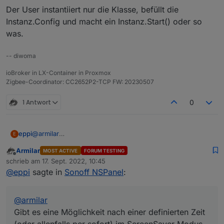
Der User instantiiert nur die Klasse, befüllt die
Instanz.Config und macht ein Instanz.Start() oder so
was.
-- diwoma
ioBroker in LX-Container in Proxmox
Zigbee-Coordinator: CC2652P2-TCP FW: 20230507
1 Antwort
0
eppi
@
armilar
E
Gibt es eine Möglichkeit nach einer definierten Zeit (oder
Armilar
MOST ACTIVE
FORUM TESTING
allenfalls per sofort) im ScreenSaver Modus nach dem
Offline
schrieb am
17. Sept. 2022, 10:45
Aufwecken wieder die erste Seite angezeigt wird?
zuletzt editiert von
@
eppi
sagte in
Sonoff NSPanel
:
Herzlichen Dank und Gruss Eppi
@
armilar
Gibt es eine Möglichkeit nach einer definierten Zeit
(oder allenfalls per sofort) im ScreenSaver Modus