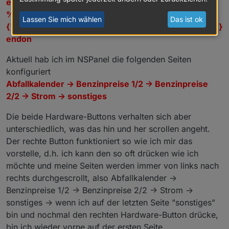
endon on Button2#state do Publish
Es gibt erneut Breaking Changes (d.h. Anpassungen
im oberen Skript-Bereich)
%topic%/tele/RESULT
Lassen Sie mich wählen
Das ist ok
Daher am Besten neues Skript anlegen und die alten
Auch in der
export const config:
gibt es Änderungen.
{"CustomRecv":"event,buttonPress2,hwbtn,bNext"}
Variablen (Seiten) und Konstanten wieder in den
Betrifft folgende Zeilen:
endon
Config-Bereich übertragen.
export const config: Config = {

...

Aktuell hab ich im NSPanel die folgenden Seiten
Für die Einstellungen des Screensavers habe ich die
    firstScreensaverEntity: { ScreensaverEntit
WIKI entsprechend erweitert:
konfiguriert
    secondScreensaverEntity: { ScreensaverEnti
https://github.com/joBr99/nspanel-lovelace-
    thirdScreensaverEntity: { ScreensaverEntit
Abfallkalender -> Benzinpreise 1/2 -> Benzinpreise
ui/wiki/ioBroker-Config-Screensaver
    fourthScreensaverEntity: { ScreensaverEnti
2/2 -> Strom -> sonstiges
    alternativeScreensaverLayout: false,

    autoWeatherColorScreensaverLayout: true,

Die beide Hardware-Buttons verhalten sich aber
    mrIcon1ScreensaverEntity: { ScreensaverEnt
unterschiedlich, was das hin und her scrollen angeht.
    mrIcon2ScreensaverEntity: { ScreensaverEnt
Der rechte Button funktioniert so wie ich mir das
vorstelle, d.h. ich kann den so oft drücken wie ich
möchte und meine Seiten werden immer von links nach
rechts durchgescrollt, also Abfallkalender ->
Benzinpreise 1/2 -> Benzinpreise 2/2 -> Strom ->
sonstiges -> wenn ich auf der letzten Seite "sonstiges"
bin und nochmal den rechten Hardware-Button drücke,
bin ich wieder vorne auf der ersten Seite