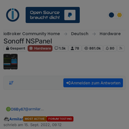
Weiter zum Inhalt
ioBroker Community Home
Deutsch
Hardware
Sonoff NSPanel
Gesperrt
Hardware
1.5k
78
861.0k
80
Anmelden zum Antworten
@
armilar
OlliBy67
O
Hallo an alle.
Armilar
MOST ACTIVE
FORUM TESTING
Das Projekt geht immer weiter super
Vielen Dank
Im Moment habe ich folgendes Problem, vielleicht
Offline
schrieb am
15. Sept. 2022, 09:12
weis ja jemand weiter.
an alle beteiligten.
zuletzt editiert von