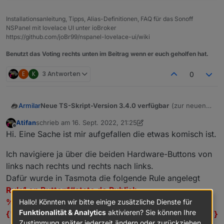
Installationsanleitung, Tipps, Alias-Definitionen, FAQ für das Sonoff
NSPanel mit lovelace UI unter ioBroker
https://github.com/joBr99/nspanel-lovelace-ui/wiki
Benutzt das Voting rechts unten im Beitrag wenn er euch geholfen hat.
E
K
3 Antworten
0
Neue TS-Skript-Version 3.4.0 verfügbar
(zur neuen
Armilar
TFT-Version 3.4.0)
Atifan
schrieb am
16. Sept. 2022, 21:25
https://raw.githubusercontent.com/joBr99/nspanel-
zuletzt editiert von Atifan
Offline
Hi. Eine Sache ist mir aufgefallen die etwas komisch ist.
lovelace-ui/main/ioBroker/NsPanelTs.ts
Ich navigiere ja über die beiden Hardware-Buttons von
links nach rechts und rechts nach links.
Dafür wurde in Tasmota die folgende Rule angelegt
Rule1 on Button1#state do Publish
%topic%/tele/RESULT
Hallo! Könnten wir bitte einige zusätzliche Dienste für
Funktionalität & Analytics
aktivieren? Sie können Ihre
{"CustomRecv":"event,buttonPress2,hwbtn,bPrev"}
Zustimmung später jederzeit ändern oder zurückziehen.