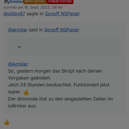
Armilar
MOST ACTIVE
FORUM TESTING
Offline
@
olliby67
sagte in
Sonoff NSPanel
:
schrieb am
16. Sept. 2022, 08:44
zuletzt editiert von
@
olliby67
sagte in
Sonoff NSPanel
:
@
Armilar
@
armilar
Vielen Dank für die schnelle
So, gestern morgen das Skript nach deinen Vorgaben
Lösung. Ich hab mein Skript gleich mal so
geändert.
@
armilar
said in
Sonoff NSPanel
:
abgeändert.
Jetzt 24 Stunden beobachtet. Funktioniert jetzt super.
Ich werde berichten ob es geklappt hat.
Vielen Dank nochmal. Super schneller
Der dimmode löst zu den eingestellten Zeiten im
Support hier.
ioBroker aus.
@
Armilar
Gerne
... so ein Panel ist ja auch nur ein
So, gestern morgen das Skript nach deinen
Mensch ;-)
Vorgaben geändert.
Jetzt 24 Stunden beobachtet. Funktioniert jetzt
super.
Der dimmode löst zu den eingestellten Zeiten im
ioBroker aus.