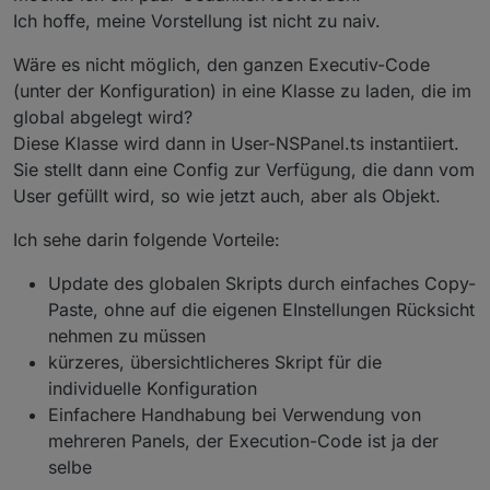
Für die Einstellungen des Screensavers habe ich die
    firstScreensaverEntity: { ScreensaverEntit
Ich hoffe, meine Vorstellung ist nicht zu naiv.
WIKI entsprechend erweitert:
    secondScreensaverEntity: { ScreensaverEnti
https://github.com/joBr99/nspanel-lovelace-
    thirdScreensaverEntity: { ScreensaverEntit
Wäre es nicht möglich, den ganzen Executiv-Code
ui/wiki/ioBroker-Config-Screensaver
    fourthScreensaverEntity: { ScreensaverEnti
(unter der Konfiguration) in eine Klasse zu laden, die im
    alternativeScreensaverLayout: false,

global abgelegt wird?
    autoWeatherColorScreensaverLayout: true,

    mrIcon1ScreensaverEntity: { ScreensaverEnt
Diese Klasse wird dann in User-NSPanel.ts instantiiert.
    mrIcon2ScreensaverEntity: { ScreensaverEnt
Sie stellt dann eine Config zur Verfügung, die dann vom
User gefüllt wird, so wie jetzt auch, aber als Objekt.
Ich sehe darin folgende Vorteile:
Update des globalen Skripts durch einfaches Copy-
Paste, ohne auf die eigenen EInstellungen Rücksicht
nehmen zu müssen
kürzeres, übersichtlicheres Skript für die
individuelle Konfiguration
Einfachere Handhabung bei Verwendung von
mehreren Panels, der Execution-Code ist ja der
selbe