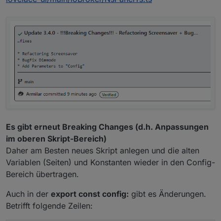
(geplant heute) ausgeliefert.
Lösung. Ich hab mein Skript gleich mal
so abgeändert.
Ich werde berichten ob es geklappt hat.
Vielen Dank nochmal. Super schneller
Support hier.
Gerne
... so ein Panel ist ja auch nur ein
Mensch ;-)
@
Armilar
So, gestern morgen das Skript nach deinen
Vorgaben geändert.
Es gibt erneut Breaking Changes (d.h. Anpassungen
Jetzt 24 Stunden beobachtet. Funktioniert jetzt
im oberen Skript-Bereich)
super.
Daher am Besten neues Skript anlegen und die alten
Der dimmode löst zu den eingestellten Zeiten im
ioBroker aus.
Variablen (Seiten) und Konstanten wieder in den Config-
Bereich übertragen.
Auch in der
export const config:
gibt es Änderungen.
Betrifft folgende Zeilen: