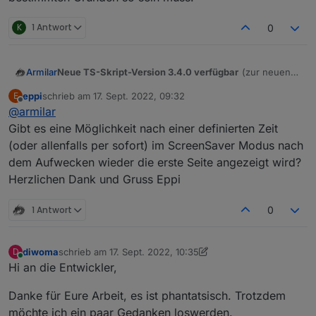
K
1 Antwort
0
Neue TS-Skript-Version 3.4.0 verfügbar
(zur neuen
Armilar
TFT-Version 3.4.0)
eppi
schrieb am
17. Sept. 2022, 09:32
E
https://raw.githubusercontent.com/joBr99/nspanel-
zuletzt editiert von
Offline
@
armilar
lovelace-ui/main/ioBroker/NsPanelTs.ts
Gibt es eine Möglichkeit nach einer definierten Zeit
(oder allenfalls per sofort) im ScreenSaver Modus nach
dem Aufwecken wieder die erste Seite angezeigt wird?
Herzlichen Dank und Gruss Eppi
1 Antwort
0
Es gibt erneut Breaking Changes (d.h. Anpassungen
diwoma
schrieb am
17. Sept. 2022, 10:35
D
im oberen Skript-Bereich)
zuletzt editiert von diwoma
Online
Hi an die Entwickler,
Daher am Besten neues Skript anlegen und die alten
Auch in der
export const config:
gibt es Änderungen.
Variablen (Seiten) und Konstanten wieder in den
Betrifft folgende Zeilen:
Danke für Eure Arbeit, es ist phantatsisch. Trotzdem
Config-Bereich übertragen.
export const config: Config = {

...

möchte ich ein paar Gedanken loswerden.