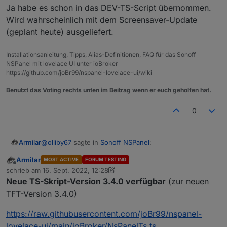
Ja habe es schon in das DEV-TS-Script übernommen.
Wird wahrscheinlich mit dem Screensaver-Update
(geplant heute) ausgeliefert.
Installationsanleitung, Tipps, Alias-Definitionen, FAQ für das Sonoff
NSPanel mit lovelace UI unter ioBroker
https://github.com/joBr99/nspanel-lovelace-ui/wiki
Benutzt das Voting rechts unten im Beitrag wenn er euch geholfen hat.
0
@
olliby67
sagte in
Sonoff NSPanel
:
Armilar
Armilar
MOST ACTIVE
FORUM TESTING
Offline
@
armilar
said in
Sonoff NSPanel
:
schrieb am
16. Sept. 2022, 12:28
zuletzt editiert von Armilar
Neue TS-Skript-Version 3.4.0 verfügbar
(zur neuen
TFT-Version 3.4.0)
@
olliby67
sagte in
Sonoff NSPanel
:
Ja habe es schon in das DEV-TS-Script übernommen.
https://raw.githubusercontent.com/joBr99/nspanel-
Wird wahrscheinlich mit dem Screensaver-Update
@
armilar
Vielen Dank für die schnelle
lovelace-ui/main/ioBroker/NsPanelTs.ts