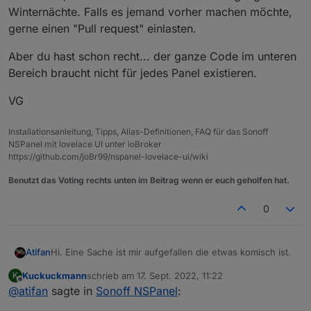
Winternächte. Falls es jemand vorher machen möchte,
gerne einen "Pull request" einlasten.
Aber du hast schon recht... der ganze Code im unteren
Bereich braucht nicht für jedes Panel existieren.
VG
Installationsanleitung, Tipps, Alias-Definitionen, FAQ für das Sonoff
NSPanel mit lovelace UI unter ioBroker
https://github.com/joBr99/nspanel-lovelace-ui/wiki
Benutzt das Voting rechts unten im Beitrag wenn er euch geholfen hat.
0
Hi. Eine Sache ist mir aufgefallen die etwas komisch ist.
Atifan
Kuckuckmann
schrieb am
17. Sept. 2022, 11:22
K
Ich navigiere ja über die beiden Hardware-Buttons von
zuletzt editiert von
Offline
@
atifan
sagte in
Sonoff NSPanel
:
links nach rechts und rechts nach links.
Dafür wurde in Tasmota die folgende Rule angelegt
Aktuell hab ich im NSPanel die folgenden Seiten