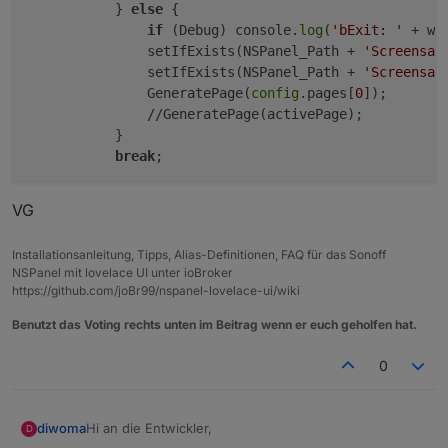
           } 
else
 {

if
 (Debug) console.
log
(
'bExit: '
 + wo
               setIfExists(NSPanel_Path + 
'Screensav
               setIfExists(NSPanel_Path + 
'Screensav
               GeneratePage(
config
.pages[
0
]);

               //GeneratePage(activePage);

           }

break
VG
Installationsanleitung, Tipps, Alias-Definitionen, FAQ für das Sonoff
NSPanel mit lovelace UI unter ioBroker
https://github.com/joBr99/nspanel-lovelace-ui/wiki
Benutzt das Voting rechts unten im Beitrag wenn er euch geholfen hat.
0
Hi an die Entwickler,
diwoma
D