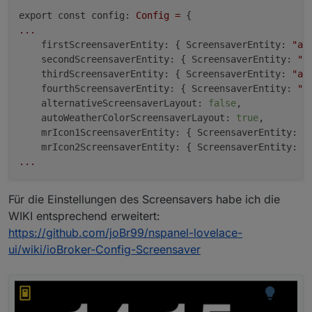
export const config:
Config
=
...
firstScreensaverEntity:
 { 
ScreensaverEntity:
"ac
secondScreensaverEntity:
 { 
ScreensaverEntity:
"a
thirdScreensaverEntity:
 { 
ScreensaverEntity:
"ac
fourthScreensaverEntity:
 { 
ScreensaverEntity:
"a
alternativeScreensaverLayout:
false
,

autoWeatherColorScreensaverLayout:
true
,

mrIcon1ScreensaverEntity:
 { 
ScreensaverEntity:
"
mrIcon2ScreensaverEntity:
 { 
ScreensaverEntity:
"
...
Für die Einstellungen des Screensavers habe ich die
WIKI entsprechend erweitert:
https://github.com/joBr99/nspanel-lovelace-
ui/wiki/ioBroker-Config-Screensaver