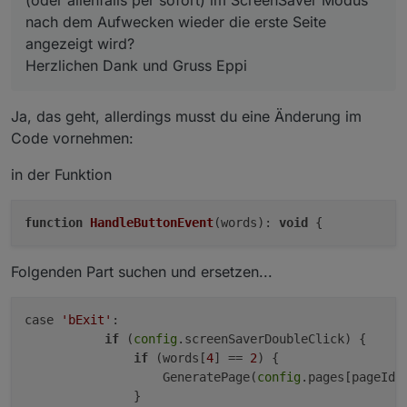
nach dem Aufwecken wieder die erste Seite
angezeigt wird?
Herzlichen Dank und Gruss Eppi
Ja, das geht, allerdings musst du eine Änderung im
Code vornehmen:
in der Funktion
function
HandleButtonEvent
(
words
):
void
{
Folgenden Part suchen und ersetzen...
case 
'bExit'
:

if
 (
config
.screenSaverDoubleClick) {

if
 (words[
4
] == 
2
) {

                   GeneratePage(
config
.pages[pageId])
               }
