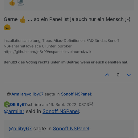
Vielen Dank schon mal vorraus
Olli
Gerne
... so ein Panel ist ja auch nur ein Mensch ;-)
Installationsanleitung, Tipps, Alias-Definitionen, FAQ für das Sonoff
NSPanel mit lovelace UI unter ioBroker
https://github.com/joBr99/nspanel-lovelace-ui/wiki
Benutzt das Voting rechts unten im Beitrag wenn er euch geholfen hat.
0
@
olliby67
sagte in
Sonoff NSPanel
:
Armilar
OlliBy67
schrieb am
16. Sept. 2022, 08:13
O
zuletzt editiert von OlliBy67
Offline
@
armilar
said in
@
armilar
Sonoff NSPanel
Vielen Dank für die schnelle Lösung. Ich
:
hab mein Skript gleich mal so abgeändert.
Gerne
... so ein Panel ist ja auch nur ein Mensch
Ich werde berichten ob es geklappt hat.
@
olliby67
sagte in
Sonoff NSPanel
:
;-)
Vielen Dank nochmal. Super schneller Support
hier.