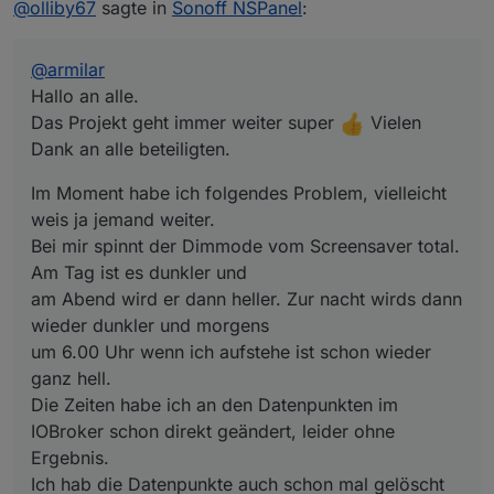
@
olliby67
sagte in
Sonoff NSPanel
:
Bei mir spinnt der Dimmode vom Screensaver total.
Am Tag ist es dunkler und
am Abend wird er dann heller. Zur nacht wirds dann
@
armilar
wieder dunkler und morgens
um 6.00 Uhr wenn ich aufstehe ist schon wieder ganz
Hallo an alle.
hell.
Das Projekt geht immer weiter super
Vielen
Die Zeiten habe ich an den Datenpunkten im IOBroker
Dank an alle beteiligten.
schon direkt geändert, leider ohne Ergebnis.
Ich hab die Datenpunkte auch schon mal gelöscht und
Im Moment habe ich folgendes Problem, vielleicht
vom NSPanel neu erstellen lassen.
Die Pfade und Einstellungen sollten eigentlich passen,
weis ja jemand weiter.
da der Rest alles funktioniert.
Bei mir spinnt der Dimmode vom Screensaver total.
Hat eventuell jemand das gleiche Problem und weis
Am Tag ist es dunkler und
wo ich da noch schauen könnte.
am Abend wird er dann heller. Zur nacht wirds dann
Systemzeit stimmt.
Vielen Dank schon mal vorraus
wieder dunkler und morgens
Olli
um 6.00 Uhr wenn ich aufstehe ist schon wieder
ganz hell.
Die Zeiten habe ich an den Datenpunkten im
IOBroker schon direkt geändert, leider ohne
Ergebnis.
Ich hab die Datenpunkte auch schon mal gelöscht