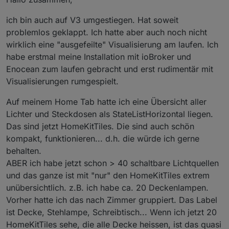
so lange wie bei der Vis
ich bin auch auf V3 umgestiegen. Hat soweit
das kann doch eigentlich nicht sein
Ich habe Javis und vis auf dem gleichen Gerät getestet /
problemlos geklappt. Ich hatte aber auch noch nicht
am laufen!
wirklich eine "ausgefeilte" Visualisierung am laufen. Ich
habe erstmal meine Installation mit ioBroker und
Enocean zum laufen gebracht und erst rudimentär mit
Visualisierungen rumgespielt.
Auf meinem Home Tab hatte ich eine Übersicht aller
Lichter und Steckdosen als StateListHorizontal liegen.
Das sind jetzt HomeKitTiles. Die sind auch schön
kompakt, funktionieren... d.h. die würde ich gerne
behalten.
ABER ich habe jetzt schon > 40 schaltbare Lichtquellen
und das ganze ist mit "nur" den HomeKitTiles extrem
unübersichtlich. z.B. ich habe ca. 20 Deckenlampen.
Vorher hatte ich das nach Zimmer gruppiert. Das Label
ist Decke, Stehlampe, Schreibtisch... Wenn ich jetzt 20
HomeKitTiles sehe, die alle Decke heissen, ist das quasi