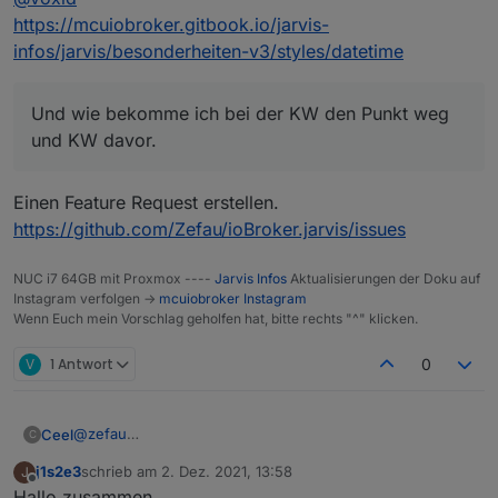
Nutzt dazu die Emoticon auf Github, um für eure
https://mcuiobroker.gitbook.io/jarvis-
favorisierten Feature Requests abzustimmen:
infos/jarvis/besonderheiten-v3/styles/datetime
Und wie bekomme ich bei der KW den Punkt weg
und KW davor.
Einen Feature Request erstellen.
Jeder Emoticon zählt gleich. Bitte stimmt nicht für alle /
zu viele Feature Requests ab, sonst gibt es am Ende
https://github.com/Zefau/ioBroker.jarvis/issues
keine großen Unterschiede mehr.
Die Reihenfolge nach abgegebenen Stimmen seht ihr
hier:
Übersicht der Feature Requests nach Stimmen
NUC i7 64GB mit Proxmox ----
Jarvis Infos
Aktualisierungen der Doku auf
Instagram verfolgen ->
mcuiobroker Instagram
Wenn Euch mein Vorschlag geholfen hat, bitte rechts "^" klicken.
V
1 Antwort
0
@
zefau
Ceel
C
Ja das habe ich gerade gemacht.
j1s2e3
schrieb am
2. Dez. 2021, 13:58
J
Mir fehlt links das Menü (Pro)
Ich habe jetzt Abonniert!
zuletzt editiert von
Offline
Hallo zusammen,
wenn ich auf einen Menüpunkt klicke, dauert es doppelt