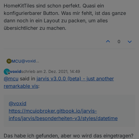
HomeKitTiles sind schon perfekt. Quasi ein
HTML/CSS technisch im Unterbau ist das ja einfach.
konfigurierbarer Button. Was mir fehlt, ist das ganze
Alles in einen div, der dann relativ zu den anderen
positioniert wird.
dann noch in ein Layout zu packen, um alles
übersichtlicher zu machen.
0
@
voxid
MCU
M
https://mcuiobroker.gitbook.io/jarvis-
voxid
schrieb am
2. Dez. 2021, 14:49
V
infos/jarvis/besonderheiten-v3/styles/datetime
zuletzt editiert von
Offline
@
mcu
said in
Und wie bekomme ich bei der KW den Punkt weg
jarvis v3.0.0 (beta) - just another
und KW davor.
remarkable vis
:
Einen Feature Request erstellen.
https://github.com/Zefau/ioBroker.jarvis/issues
@
voxid
https://mcuiobroker.gitbook.io/jarvis-
infos/jarvis/besonderheiten-v3/styles/datetime
Das habe ich gefunden, aber wo wird das eingetragen?