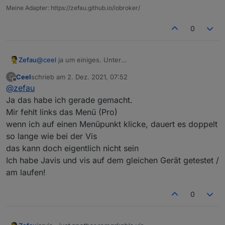
Meine Adapter: https://zefau.github.io/iobroker/
0
@
ceel
ja um einiges. Unter
Zefau
https://mcuiobroker.gitbook.io/jarvis-infos/v3-fuer-
Ceel
schrieb am
2. Dez. 2021, 07:52
C
einsteiger/unterschiede-zur-v2
steht bei Funktionalität
V3 ist aber kostenlos bis auf die Pro Features. Du kannst
zuletzt editiert von
Offline
@
zefau
etwas zu den Ladezeiten. Ist natürlich subjektiv.
es frei auf einen Testsystem probieren und schauen.
Ja das habe ich gerade gemacht.
Mir fehlt links das Menü (Pro)
wenn ich auf einen Menüpunkt klicke, dauert es doppelt
so lange wie bei der Vis
das kann doch eigentlich nicht sein
Ich habe Javis und vis auf dem gleichen Gerät getestet /
am laufen!
0