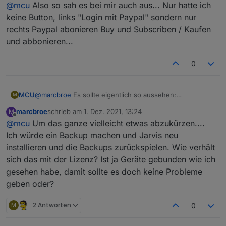
Offline
@
mcu
Also so sah es bei mir auch aus... Nur hatte ich
https://mcuiobroker.gitbook.io/jarvis-
infos/jarvis/besonderheiten-v3/pro-account
keine Button, links "Login mit Paypal" sondern nur
rechts Paypal abonieren Buy und Subscriben / Kaufen
und abbonieren...
0
MCU
@
marcbroe
Es sollte eigentlich so aussehen:
M
marcbroe
schrieb am
1. Dez. 2021, 13:24
M
zuletzt editiert von
Offline
@
mcu
Um das ganze vielleicht etwas abzukürzen....
Ich würde ein Backup machen und Jarvis neu
installieren und die Backups zurückspielen. Wie verhält
sich das mit der Lizenz? Ist ja Geräte gebunden wie ich
gesehen habe, damit sollte es doch keine Probleme
geben oder?
M
2 Antworten
0