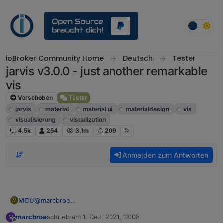
Weiter zum Inhalt
ioBroker Community Home
Deutsch
Tester
jarvis v3.0.0 - just another remarkable
vis
Verschoben
Tester
jarvis
material
material ui
materialdesign
vis
visualisierung
visualization
4.5k
254
3.1m
209
Anmelden zum Antworten
MCU
@
marcbroe
M
Schau dir mal den obigen Link an zum Pro Account, hast
marcbroe
schrieb am
1. Dez. 2021, 13:08
M
du das gesehen?
zuletzt editiert von