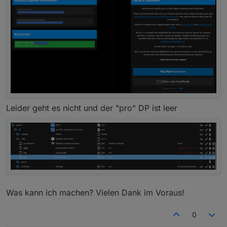
Leider geht es nicht und der "pro" DP ist leer
Was kann ich machen? Vielen Dank im Voraus!
0