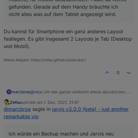
gefunden. Gerade auf dem Handy bräuchte ich
nicht alles was auf dem Tablet angezeigt wird.
Du kannst für Smartphone ein ganz anderes Layout
festlegen. Es gibt insgesamt 2 Layouts je Tab (Desktop
und Mobil).
Meine Adapter: https://zefau.github.io/iobroker/
0
marcbroe
@
mcu
Um das ganze vielleicht etwas abzukürzen....
M
Ich würde ein Backup machen und Jarvis neu
Zefau
schrieb am
1. Dez. 2021, 21:47
installieren und die Backups zurückspielen. Wie
zuletzt editiert von
Offline
@
marcbroe
sagte in
jarvis v3.0.0 (beta) - just another
verhält sich das mit der Lizenz? Ist ja Geräte
gebunden wie ich gesehen habe, damit sollte es
remarkable vis
:
doch keine Probleme geben oder?
Ich würde ein Backup machen und Jarvis neu