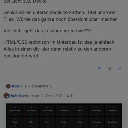
Bei Licht z.B. Decke
Genial wären unterschiedliche Farben. Titel und/oder
Tiles. Würde das ganze noch übersichtlicher machen
VIelleicht geht das ja schon irgendwie???
HTML/CSS technisch im Unterbau ist das ja einfach.
Alles in einen div, der dann relativ zu den anderen
positioniert wird.
0
Hallo zusammen,
j1s2e3
J
j1s2e3
schrieb am
2. Dez. 2021, 14:11
J
ich bin auch auf V3 umgestiegen. Hat soweit
zuletzt editiert von
Offline
problemlos geklappt. Ich hatte aber auch noch nicht
wirklich eine "ausgefeilte" Visualisierung am laufen. Ich
Auf meinem Home Tab hatte ich eine Übersicht aller
habe erstmal meine Installation mit ioBroker und
Lichter und Steckdosen als StateListHorizontal liegen.
Enocean zum laufen gebracht und erst rudimentär mit
Das sind jetzt HomeKitTiles. Die sind auch schön
Hier mal ein Bild zur Illustratiuon:
Visualisierungen rumgespielt.
kompakt, funktionieren... d.h. die würde ich gerne