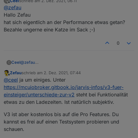
Ceel
schrieb am
2. Dez. 2021, 06:11
C
zuletzt editiert von
Offline
@
zefau
Hallo Zefau
hat sich eigentlich an der Performance etwas getan?
Bezahle ungerne eine Katze im Sack ;-)
0
Ceel
@
zefau
C
Hallo Zefau
Zefau
schrieb am
2. Dez. 2021, 07:44
hat sich eigentlich an der Performance etwas getan?
zuletzt editiert von
Offline
@
ceel
ja um einiges. Unter
Bezahle ungerne eine Katze im Sack ;-)
https://mcuiobroker.gitbook.io/jarvis-infos/v3-fuer-
einsteiger/unterschiede-zur-v2
steht bei Funktionalität
etwas zu den Ladezeiten. Ist natürlich subjektiv.
V3 ist aber kostenlos bis auf die Pro Features. Du
kannst es frei auf einen Testsystem probieren und
schauen.