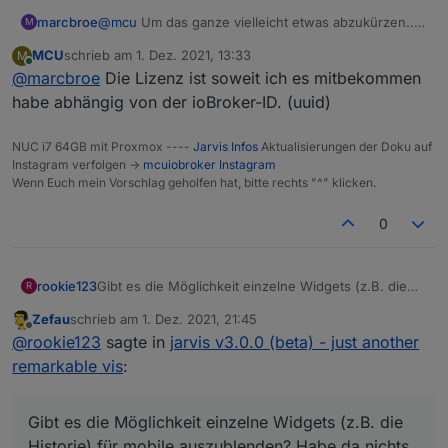
marcbroe
@
mcu
Um das ganze vielleicht etwas abzukürzen....
M
Ich würde ein Backup machen und Jarvis neu
MCU
schrieb am
1. Dez. 2021, 13:33
M
installieren und die Backups zurückspielen. Wie
zuletzt editiert von
Online
@
marcbroe
Die Lizenz ist soweit ich es mitbekommen
verhält sich das mit der Lizenz? Ist ja Geräte
gebunden wie ich gesehen habe, damit sollte es
habe abhängig von der ioBroker-ID. (uuid)
doch keine Probleme geben oder?
NUC i7 64GB mit Proxmox ----
Jarvis Infos
Aktualisierungen der Doku auf
Instagram verfolgen ->
mcuiobroker Instagram
Wenn Euch mein Vorschlag geholfen hat, bitte rechts "^" klicken.
0
rookie123
Gibt es die Möglichkeit einzelne Widgets (z.B. die
R
Historie) für mobile auszublenden? Habe da nichts
Zefau
schrieb am
1. Dez. 2021, 21:45
gefunden. Gerade auf dem Handy bräuchte ich nicht
zuletzt editiert von
Offline
@
rookie123
sagte in
jarvis v3.0.0 (beta) - just another
alles was auf dem Tablet angezeigt wird.
remarkable vis
:
Gibt es die Möglichkeit einzelne Widgets (z.B. die
Historie) für mobile auszublenden? Habe da nichts