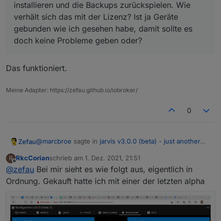
installieren und die Backups zurückspielen. Wie
verhält sich das mit der Lizenz? Ist ja Geräte
gebunden wie ich gesehen habe, damit sollte es
doch keine Probleme geben oder?
Das funktioniert.
Meine Adapter: https://zefau.github.io/iobroker/
0
@
marcbroe
sagte in
jarvis v3.0.0 (beta) - just another
Zefau
remarkable vis
:
RkcCorian
schrieb am
1. Dez. 2021, 21:51
R
zuletzt editiert von
Offline
@
zefau
Bei mir sieht es wie folgt aus, eigentlich in
Ich würde ein Backup machen und Jarvis neu
installieren und die Backups zurückspielen. Wie
Ordnung. Gekauft hatte ich mit einer der letzten alpha
Das funktioniert.
verhält sich das mit der Lizenz? Ist ja Geräte
gebunden wie ich gesehen habe, damit sollte es
doch keine Probleme geben oder?