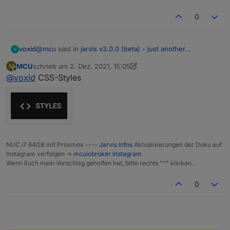
0
@
mcu
said in
jarvis v3.0.0 (beta) - just another
voxid
V
remarkable vis
:
MCU
schrieb am
2. Dez. 2021, 15:05
M
zuletzt editiert von MCU
12. Feb. 2021, 16:06
Online
@
voxid
CSS-Styles
@
voxid
https://mcuiobroker.gitbook.io/jarvis-
Das habe ich gefunden, aber wo wird das eingetragen?
infos/jarvis/besonderheiten-v3/styles/datetime
NUC i7 64GB mit Proxmox ----
Jarvis Infos
Aktualisierungen der Doku auf
Instagram verfolgen ->
mcuiobroker Instagram
Wenn Euch mein Vorschlag geholfen hat, bitte rechts "^" klicken.
0