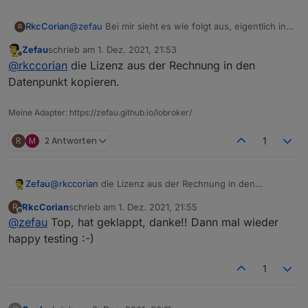
@
zefau
Bei mir sieht es wie folgt aus, eigentlich in
RkcCorian
R
Ordnung. Gekauft hatte ich mit einer der letzten
Zefau
schrieb am
1. Dez. 2021, 21:53
alpha
Was kann ich machen? Vielen Dank im Voraus!
zuletzt editiert von
Offline
@
rkccorian
die Lizenz aus der Rechnung in den
Datenpunkt kopieren.
Meine Adapter: https://zefau.github.io/iobroker/
R
M
2 Antworten
1
Zefau
@
rkccorian
die Lizenz aus der Rechnung in den
Leider geht es nicht und der "pro" DP ist leer
Datenpunkt kopieren.
RkcCorian
schrieb am
1. Dez. 2021, 21:55
R
zuletzt editiert von
Offline
@
zefau
Top, hat geklappt, danke!! Dann mal wieder
happy testing :-)
1