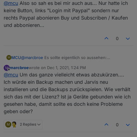
Offline
@
mcu
Also so sah es bei mir auch aus... Nur hatte ich
https://mcuiobroker.gitbook.io/jarvis-
infos/jarvis/besonderheiten-v3/pro-account
keine Button, links "Login mit Paypal" sondern nur
rechts Paypal abonieren Buy und Subscriben / Kaufen
und abbonieren...
0
MCU
@
marcbroe
Es sollte eigentlich so aussehen:
M
marcbroe
wrote on
Dec 1, 2021, 1:24 PM
M
last edited by
Offline
@
mcu
Um das ganze vielleicht etwas abzukürzen....
Ich würde ein Backup machen und Jarvis neu
installieren und die Backups zurückspielen. Wie verhält
sich das mit der Lizenz? Ist ja Geräte gebunden wie ich
gesehen habe, damit sollte es doch keine Probleme
geben oder?
M
2 Replies
0