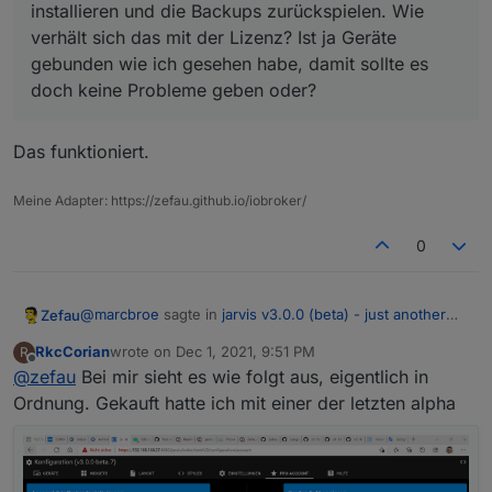
installieren und die Backups zurückspielen. Wie
verhält sich das mit der Lizenz? Ist ja Geräte
gebunden wie ich gesehen habe, damit sollte es
doch keine Probleme geben oder?
Das funktioniert.
Meine Adapter: https://zefau.github.io/iobroker/
0
@
marcbroe
sagte in
jarvis v3.0.0 (beta) - just another
Zefau
remarkable vis
:
RkcCorian
wrote on
Dec 1, 2021, 9:51 PM
R
last edited by
Offline
@
zefau
Bei mir sieht es wie folgt aus, eigentlich in
Ich würde ein Backup machen und Jarvis neu
installieren und die Backups zurückspielen. Wie
Ordnung. Gekauft hatte ich mit einer der letzten alpha
Das funktioniert.
verhält sich das mit der Lizenz? Ist ja Geräte
gebunden wie ich gesehen habe, damit sollte es
doch keine Probleme geben oder?