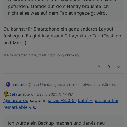
gefunden. Gerade auf dem Handy bräuchte ich
nicht alles was auf dem Tablet angezeigt wird.
Du kannst für Smartphone ein ganz anderes Layout
festlegen. Es gibt insgesamt 2 Layouts je Tab (Desktop
und Mobil).
Meine Adapter: https://zefau.github.io/iobroker/
0
marcbroe
@
mcu
Um das ganze vielleicht etwas abzukürzen....
M
Ich würde ein Backup machen und Jarvis neu
Zefau
wrote on
Dec 1, 2021, 9:47 PM
installieren und die Backups zurückspielen. Wie
last edited by
Offline
@
marcbroe
sagte in
jarvis v3.0.0 (beta) - just another
verhält sich das mit der Lizenz? Ist ja Geräte
gebunden wie ich gesehen habe, damit sollte es
remarkable vis
:
doch keine Probleme geben oder?
Ich würde ein Backup machen und Jarvis neu