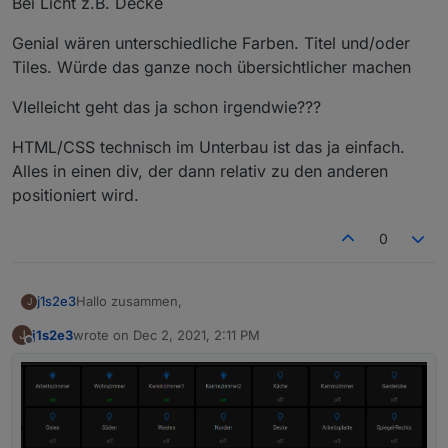
Bei Licht z.B. Decke
Genial wären unterschiedliche Farben. Titel und/oder
Tiles. Würde das ganze noch übersichtlicher machen
VIelleicht geht das ja schon irgendwie???
HTML/CSS technisch im Unterbau ist das ja einfach.
Alles in einen div, der dann relativ zu den anderen
positioniert wird.
0
Hallo zusammen,
j1s2e3
J
j1s2e3
wrote on
Dec 2, 2021, 2:11 PM
J
ich bin auch auf V3 umgestiegen. Hat soweit
last edited by
Offline
problemlos geklappt. Ich hatte aber auch noch nicht
wirklich eine "ausgefeilte" Visualisierung am laufen. Ich
Auf meinem Home Tab hatte ich eine Übersicht aller
habe erstmal meine Installation mit ioBroker und
Lichter und Steckdosen als StateListHorizontal liegen.
Enocean zum laufen gebracht und erst rudimentär mit
Das sind jetzt HomeKitTiles. Die sind auch schön
Hier mal ein Bild zur Illustratiuon:
Visualisierungen rumgespielt.
kompakt, funktionieren... d.h. die würde ich gerne