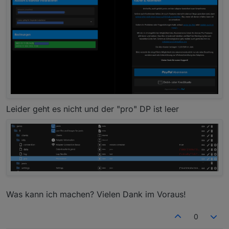
Leider geht es nicht und der "pro" DP ist leer
Was kann ich machen? Vielen Dank im Voraus!
0