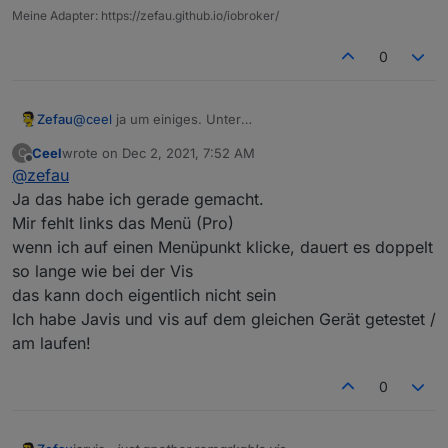
Meine Adapter: https://zefau.github.io/iobroker/
0
@
ceel
ja um einiges. Unter
Zefau
https://mcuiobroker.gitbook.io/jarvis-infos/v3-fuer-
Ceel
wrote on
Dec 2, 2021, 7:52 AM
C
einsteiger/unterschiede-zur-v2
steht bei Funktionalität
V3 ist aber kostenlos bis auf die Pro Features. Du kannst
last edited by
Offline
@
zefau
etwas zu den Ladezeiten. Ist natürlich subjektiv.
es frei auf einen Testsystem probieren und schauen.
Ja das habe ich gerade gemacht.
Mir fehlt links das Menü (Pro)
wenn ich auf einen Menüpunkt klicke, dauert es doppelt
so lange wie bei der Vis
das kann doch eigentlich nicht sein
Ich habe Javis und vis auf dem gleichen Gerät getestet /
am laufen!
0