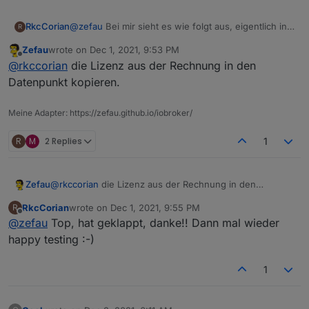
@
zefau
Bei mir sieht es wie folgt aus, eigentlich in
RkcCorian
R
Ordnung. Gekauft hatte ich mit einer der letzten
Zefau
wrote on
Dec 1, 2021, 9:53 PM
alpha
Was kann ich machen? Vielen Dank im Voraus!
last edited by
Offline
@
rkccorian
die Lizenz aus der Rechnung in den
Datenpunkt kopieren.
Meine Adapter: https://zefau.github.io/iobroker/
R
M
2 Replies
1
Zefau
@
rkccorian
die Lizenz aus der Rechnung in den
Leider geht es nicht und der "pro" DP ist leer
Datenpunkt kopieren.
RkcCorian
wrote on
Dec 1, 2021, 9:55 PM
R
last edited by
Offline
@
zefau
Top, hat geklappt, danke!! Dann mal wieder
happy testing :-)
1