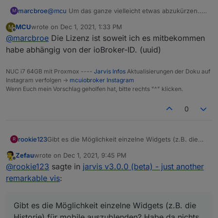
marcbroe
@
mcu
Um das ganze vielleicht etwas abzukürzen....
M
Ich würde ein Backup machen und Jarvis neu
MCU
wrote on
Dec 1, 2021, 1:33 PM
M
installieren und die Backups zurückspielen. Wie
last edited by
Offline
@
marcbroe
Die Lizenz ist soweit ich es mitbekommen
verhält sich das mit der Lizenz? Ist ja Geräte
gebunden wie ich gesehen habe, damit sollte es
habe abhängig von der ioBroker-ID. (uuid)
doch keine Probleme geben oder?
NUC i7 64GB mit Proxmox ----
Jarvis Infos
Aktualisierungen der Doku auf
Instagram verfolgen ->
mcuiobroker Instagram
Wenn Euch mein Vorschlag geholfen hat, bitte rechts "^" klicken.
0
rookie123
Gibt es die Möglichkeit einzelne Widgets (z.B. die
R
Historie) für mobile auszublenden? Habe da nichts
Zefau
wrote on
Dec 1, 2021, 9:45 PM
gefunden. Gerade auf dem Handy bräuchte ich nicht
last edited by
Offline
@
rookie123
sagte in
jarvis v3.0.0 (beta) - just another
alles was auf dem Tablet angezeigt wird.
remarkable vis
:
Gibt es die Möglichkeit einzelne Widgets (z.B. die
Historie) für mobile auszublenden? Habe da nichts