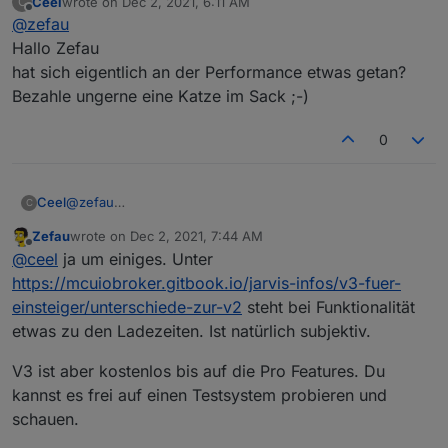
Ceel
wrote on
Dec 2, 2021, 6:11 AM
C
last edited by
Offline
@
zefau
Hallo Zefau
hat sich eigentlich an der Performance etwas getan?
Bezahle ungerne eine Katze im Sack ;-)
0
Ceel
@
zefau
C
Hallo Zefau
Zefau
wrote on
Dec 2, 2021, 7:44 AM
hat sich eigentlich an der Performance etwas getan?
last edited by
Offline
@
ceel
ja um einiges. Unter
Bezahle ungerne eine Katze im Sack ;-)
https://mcuiobroker.gitbook.io/jarvis-infos/v3-fuer-
einsteiger/unterschiede-zur-v2
steht bei Funktionalität
etwas zu den Ladezeiten. Ist natürlich subjektiv.
V3 ist aber kostenlos bis auf die Pro Features. Du
kannst es frei auf einen Testsystem probieren und
schauen.