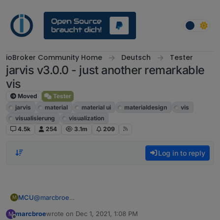
Skip to content
ioBroker Community Home
Deutsch
Tester
jarvis v3.0.0 - just another remarkable
vis
Moved
Tester
jarvis
material
material ui
materialdesign
vis
visualisierung
visualization
4.5k
254
3.1m
209
Log in to reply
MCU
@
marcbroe
M
Schau dir mal den obigen Link an zum Pro Account, hast
marcbroe
wrote on
Dec 1, 2021, 1:08 PM
M
du das gesehen?
last edited by