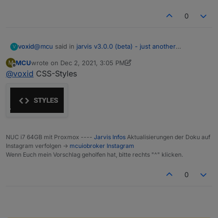
0
@
mcu
said in
jarvis v3.0.0 (beta) - just another
voxid
V
remarkable vis
:
MCU
wrote on
Dec 2, 2021, 3:05 PM
M
last edited by MCU
Dec 2, 2021, 4:06 PM
Offline
@
voxid
CSS-Styles
@
voxid
https://mcuiobroker.gitbook.io/jarvis-
Das habe ich gefunden, aber wo wird das eingetragen?
infos/jarvis/besonderheiten-v3/styles/datetime
NUC i7 64GB mit Proxmox ----
Jarvis Infos
Aktualisierungen der Doku auf
Instagram verfolgen ->
mcuiobroker Instagram
Wenn Euch mein Vorschlag geholfen hat, bitte rechts "^" klicken.
0