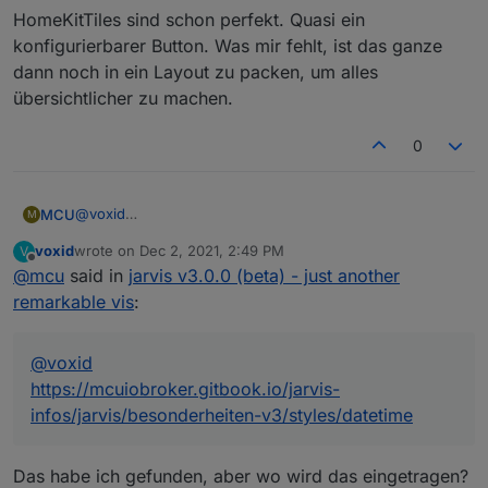
HomeKitTiles sind schon perfekt. Quasi ein
HTML/CSS technisch im Unterbau ist das ja einfach.
konfigurierbarer Button. Was mir fehlt, ist das ganze
Alles in einen div, der dann relativ zu den anderen
positioniert wird.
dann noch in ein Layout zu packen, um alles
übersichtlicher zu machen.
0
@
voxid
MCU
M
https://mcuiobroker.gitbook.io/jarvis-
voxid
wrote on
Dec 2, 2021, 2:49 PM
V
infos/jarvis/besonderheiten-v3/styles/datetime
last edited by
Offline
@
mcu
said in
Und wie bekomme ich bei der KW den Punkt weg
jarvis v3.0.0 (beta) - just another
und KW davor.
remarkable vis
:
Einen Feature Request erstellen.
https://github.com/Zefau/ioBroker.jarvis/issues
@
voxid
https://mcuiobroker.gitbook.io/jarvis-
infos/jarvis/besonderheiten-v3/styles/datetime
Das habe ich gefunden, aber wo wird das eingetragen?