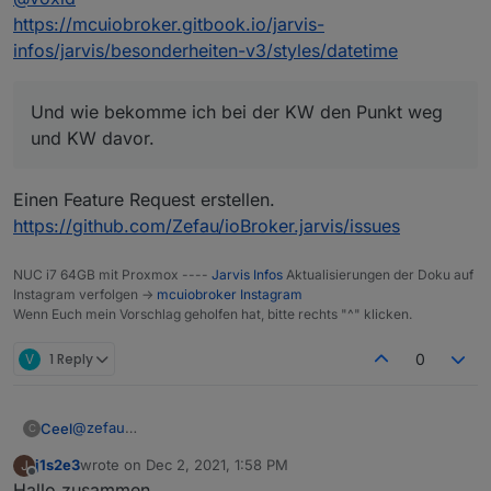
Nutzt dazu die Emoticon auf Github, um für eure
https://mcuiobroker.gitbook.io/jarvis-
favorisierten Feature Requests abzustimmen:
infos/jarvis/besonderheiten-v3/styles/datetime
Und wie bekomme ich bei der KW den Punkt weg
und KW davor.
Einen Feature Request erstellen.
Jeder Emoticon zählt gleich. Bitte stimmt nicht für alle /
zu viele Feature Requests ab, sonst gibt es am Ende
https://github.com/Zefau/ioBroker.jarvis/issues
keine großen Unterschiede mehr.
Die Reihenfolge nach abgegebenen Stimmen seht ihr
hier:
Übersicht der Feature Requests nach Stimmen
NUC i7 64GB mit Proxmox ----
Jarvis Infos
Aktualisierungen der Doku auf
Instagram verfolgen ->
mcuiobroker Instagram
Wenn Euch mein Vorschlag geholfen hat, bitte rechts "^" klicken.
V
1 Reply
0
@
zefau
Ceel
C
Ja das habe ich gerade gemacht.
j1s2e3
wrote on
Dec 2, 2021, 1:58 PM
J
Mir fehlt links das Menü (Pro)
Ich habe jetzt Abonniert!
last edited by
Offline
Hallo zusammen,
wenn ich auf einen Menüpunkt klicke, dauert es doppelt