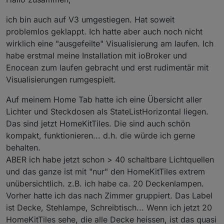
so lange wie bei der Vis
ich bin auch auf V3 umgestiegen. Hat soweit
das kann doch eigentlich nicht sein
Ich habe Javis und vis auf dem gleichen Gerät getestet /
problemlos geklappt. Ich hatte aber auch noch nicht
am laufen!
wirklich eine "ausgefeilte" Visualisierung am laufen. Ich
habe erstmal meine Installation mit ioBroker und
Enocean zum laufen gebracht und erst rudimentär mit
Visualisierungen rumgespielt.
Auf meinem Home Tab hatte ich eine Übersicht aller
Lichter und Steckdosen als StateListHorizontal liegen.
Das sind jetzt HomeKitTiles. Die sind auch schön
kompakt, funktionieren... d.h. die würde ich gerne
behalten.
ABER ich habe jetzt schon > 40 schaltbare Lichtquellen
und das ganze ist mit "nur" den HomeKitTiles extrem
unübersichtlich. z.B. ich habe ca. 20 Deckenlampen.
Vorher hatte ich das nach Zimmer gruppiert. Das Label
ist Decke, Stehlampe, Schreibtisch... Wenn ich jetzt 20
HomeKitTiles sehe, die alle Decke heissen, ist das quasi