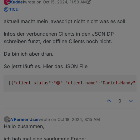
Kuddel
wrote on
Oct 15, 2024, 11:50 AM
K
last edited by Kuddel
Oct 15, 2024, 3:01 PM
Offline
@
mcu
aktuell macht mein javascript nicht nicht was es soll.
Infos der verbundenen Clients in den JSON DP
schreiben funzt, der offline Clients noch nicht.
Da bin ich aber dran.
So jetzt läuft es. Hier das JSON File
[{
"client_status"
:
"🟢"
,
"client_name"
:
"Daniel-Handy"
,
0
A Former User
wrote on
Oct 18, 2024, 8:15 AM
?
last edited by
Offline
Hallo zusammen,
ich hab mal eine saudumme Frage: