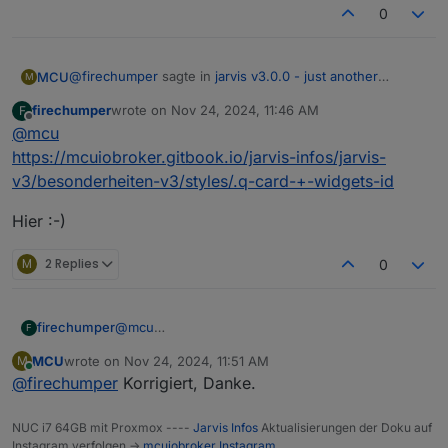
0
@
firechumper
sagte in
jarvis v3.0.0 - just another
MCU
M
remarkable vis
:
firechumper
wrote on
Nov 24, 2024, 11:46 AM
F
last edited by
Offline
@
mcu
stand allerdings auch so in der Doku mit
Leerzeichen
https://mcuiobroker.gitbook.io/jarvis-infos/jarvis-
Wo?
v3/besonderheiten-v3/styles/.q-card-+-widgets-id
Hier :-)
M
2 Replies
0
@
mcu
firechumper
F
https://mcuiobroker.gitbook.io/jarvis-infos/jarvis-
MCU
wrote on
Nov 24, 2024, 11:51 AM
M
v3/besonderheiten-v3/styles/.q-card-+-widgets-
Hier :-)
last edited by
Online
@
firechumper
Korrigiert, Danke.
id
NUC i7 64GB mit Proxmox ----
Jarvis Infos
Aktualisierungen der Doku auf
Instagram verfolgen ->
mcuiobroker Instagram