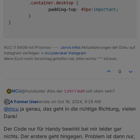
.container
.desktop
 {

padding-top
: 
45px
!important
;

	}

}

NUC i7 64GB mit Proxmox ----
Jarvis Infos
Aktualisierungen der Doku auf
Instagram verfolgen ->
mcuiobroker Instagram
Wenn Euch mein Vorschlag geholfen hat, bitte rechts "^" klicken.
0
@hunduster Also der
Leerraum
soll oben sein?
MCU
M
A Former User
wrote on
Oct 19, 2024, 9:29 AM
?
/* Tab-Auswahl ist oben */

last edited by
Offline
@
mcu
ja genau, das geht in die richtige Richtung, vielen
Nur fürs Handy
.jarvis-tabs-container {

Dank!
	padding-top: 40px;

/* 1px mehr als Handybreite */

}

Der Code nur für Handy bewirkt bei mir leider gar
@media all and (max-width:413px) {

nichts. Der erstere geht hingegen. Problem ist dann nur,
	.jarvis-tabs-container {

/* muss immer +5px vom tabs-container sein */
