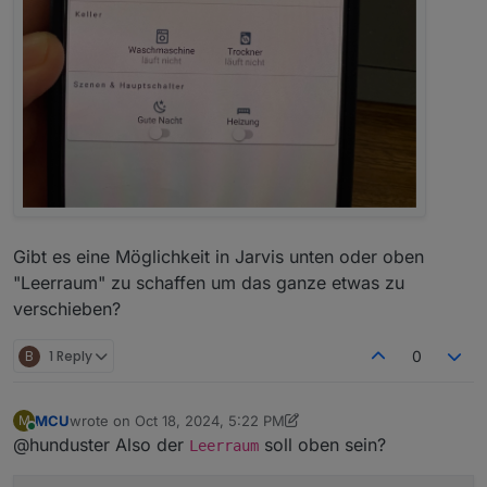
Gibt es eine Möglichkeit in Jarvis unten oder oben
"Leerraum" zu schaffen um das ganze etwas zu
verschieben?
B
1 Reply
0
MCU
wrote on
Oct 18, 2024, 5:22 PM
M
last edited by MCU
Oct 18, 2024, 7:28 PM
Online
@hunduster Also der
soll oben sein?
Leerraum