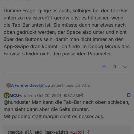
Dumme Frage: ginge es auch, selbiges bei der Tab-Bar
unten zu realisieren? Irgendwie ist es hübscher, wenn
die Tab-Bar unten ist. Sie müsste dann nur etwas nach
oben gedrückt werden, der Space also unter und nicht
über den Buttons sein, damit man nicht immer an den
App-Swipe dran kommt. Ich finde im Debug Modus des
Browsers leider nicht den passenden Parameter.
0
@
mcu
aktuell habe ich 3.1.8.
A Former User
?
MCU
wrote on
Oct 20, 2024, 8:37 AM
M
Wenn ich die Breite auf 600px und die Höhe
last edited by MCU
Oct 20, 2024, 10:44 AM
Online
@hunduster Man kann die Tab-Bar nach oben schieben,
auf 50px stelle passt es. Ich muss mit den
Werten mal rum spielen, da ich das iPhone Max
Dumme Frage: ginge es auch, selbiges bei der
man sieht dann aber die Seite drunter.
und meine Frau das Normale hat.
Tab-Bar unten zu realisieren? Irgendwie ist es
Mit padding statt margin sieht es besser aus.
hübscher, wenn die Tab-Bar unten ist. Sie
müsste dann nur etwas nach oben gedrückt
werden, der Space also unter und nicht über
@media
 all 
and
 (
max-width
:
413px
) {
