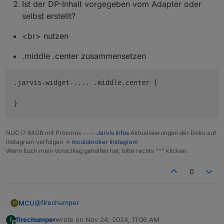
Ist der DP-Inhalt vorgegeben vom Adapter oder
selbst erstellt?
<br> nutzen
.middle .center zusammensetzen
.jarvis-widget-.... .middle.center {

}
NUC i7 64GB mit Proxmox ----
Jarvis Infos
Aktualisierungen der Doku auf
Was mache ich falsch?!
Instagram verfolgen ->
mcuiobroker Instagram
Wenn Euch mein Vorschlag geholfen hat, bitte rechts "^" klicken.
0
@
firechumper
MCU
M
firechumper
wrote on
Nov 24, 2024, 11:06 AM
F
falscher Thread ->
v3.2.x-Thread
last edited by