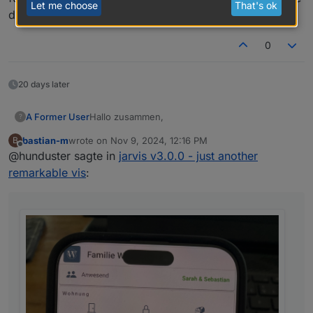
Let me choose
That's ok
dir!
0
20 days later
Hallo zusammen,
A Former User
?
bastian-m
wrote on
Nov 9, 2024, 12:16 PM
B
ich hab mal eine saudumme Frage:
last edited by
Offline
@hunduster sagte in
jarvis v3.0.0 - just another
Wir haben Jarvis seit der ersten Stunde in der
remarkable vis
:
alten (?) ioBroker App auf dem iPhone
eingebunden, was auch einwandfrei
funktioniert: