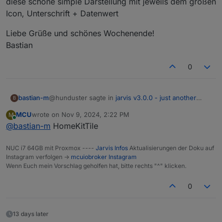
diese schöne simple Darstellung mit jeweils dem großen
ich immer das Thema, dass ich bei der
Icon, Unterschrift + Datenwert
Tab-Bar unten Gefahr laufe, ungewollt
den App-Swipe auszulösen.
Liebe Grüße und schönes Wochenende!
Bastian
Ist generell immer die Notch im Weg. Lege
ich die Tab-Bar nach oben, wird sie durch
die Notch verdeckt.
0
@hunduster sagte in
jarvis v3.0.0 - just another
bastian-m
B
remarkable vis
:
MCU
wrote on
Nov 9, 2024, 2:22 PM
M
last edited by
Online
@
bastian-m
HomeKitTile
NUC i7 64GB mit Proxmox ----
Jarvis Infos
Aktualisierungen der Doku auf
Instagram verfolgen ->
mcuiobroker Instagram
Wenn Euch mein Vorschlag geholfen hat, bitte rechts "^" klicken.
0
13 days later
Gibt es eine Möglichkeit in Jarvis unten oder