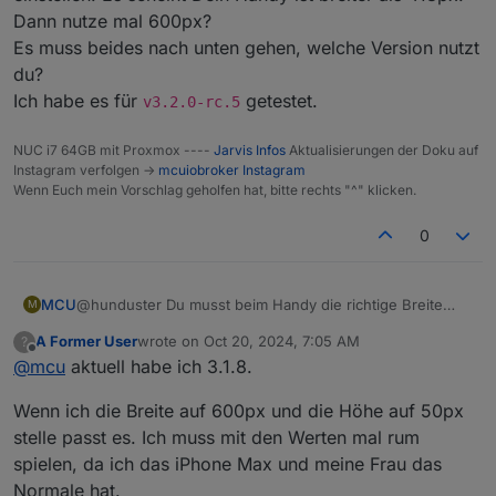
Dann nutze mal 600px?
Es muss beides nach unten gehen, welche Version nutzt
du?
Ich habe es für
getestet.
v3.2.0-rc.5
NUC i7 64GB mit Proxmox ----
Jarvis Infos
Aktualisierungen der Doku auf
Instagram verfolgen ->
mcuiobroker Instagram
Wenn Euch mein Vorschlag geholfen hat, bitte rechts "^" klicken.
0
MCU
@hunduster Du musst beim Handy die richtige Breite
M
einstellen. Es scheint Dein Handy ist breiter als 413px.
A Former User
wrote on
Oct 20, 2024, 7:05 AM
?
Dann nutze mal 600px?
last edited by
Offline
@
mcu
aktuell habe ich 3.1.8.
Es muss beides nach unten gehen, welche Version nutzt
du?
Wenn ich die Breite auf 600px und die Höhe auf 50px
Ich habe es für
v3.2.0-rc.5
getestet.
stelle passt es. Ich muss mit den Werten mal rum
spielen, da ich das iPhone Max und meine Frau das
Normale hat.