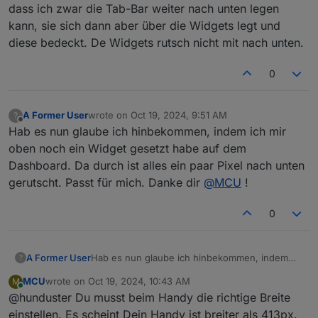
dass ich zwar die Tab-Bar weiter nach unten legen
		padding-top: 40px;

	}

kann, sie sich dann aber über die Widgets legt und
.container.desktop {

	padding-top: 45px!important;

diese bedeckt. De Widgets rutsch nicht mit nach unten.
	.container.desktop {

		padding-top: 45px!important;

0
	}

}

A Former User
wrote on
Oct 19, 2024, 9:51 AM
?
last edited by
Offline
Hab es nun glaube ich hinbekommen, indem ich mir
oben noch ein Widget gesetzt habe auf dem
Dashboard. Da durch ist alles ein paar Pixel nach unten
gerutscht. Passt für mich. Danke dir
@
MCU
!
0
A Former User
Hab es nun glaube ich hinbekommen, indem
?
ich mir oben noch ein Widget gesetzt habe auf
MCU
wrote on
Oct 19, 2024, 10:43 AM
M
dem Dashboard. Da durch ist alles ein paar Pixel
last edited by
Online
@hunduster Du musst beim Handy die richtige Breite
nach unten gerutscht. Passt für mich. Danke dir
@
MCU
!
einstellen. Es scheint Dein Handy ist breiter als 413px.