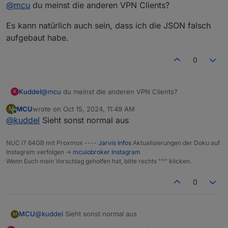
Offline
@
mcu
du meinst die anderen VPN Clients?
Es kann natürlich auch sein, dass ich die JSON falsch
aufgebaut habe.
0
@
mcu
du meinst die anderen VPN Clients?
Kuddel
K
MCU
wrote on
Oct 15, 2024, 11:49 AM
M
Es kann natürlich auch sein, dass ich die JSON falsch
last edited by
Online
@
kuddel
Sieht sonst normal aus
aufgebaut habe.
NUC i7 64GB mit Proxmox ----
Jarvis Infos
Aktualisierungen der Doku auf
Instagram verfolgen ->
mcuiobroker Instagram
Wenn Euch mein Vorschlag geholfen hat, bitte rechts "^" klicken.
0
MCU
@
kuddel
Sieht sonst normal aus
M