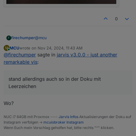
0
@
mcu
firechumper
F
MCU
wrote on
Nov 24, 2024, 11:43 AM
M
Sorry für falschen Thread :-/
last edited by
Online
@
firechumper
sagte in
jarvis v3.0.0 - just another
Vielen Dank für deine Hilfe.
remarkable vis
:
Den Namen habe ich selbst geändert in Jarvis.
stand allerdings auch so in der Doku mit
Den Umbruch kann ich wahrscheinlich nicht
bestimmen oder? Er macht das jetzt nach jedem
Lösung war wirklich das Leerzeichen zwischen
Leerzeichen
Leerzeichen (wo ich das <br> einfügen kann
middle.center (stand allerdings auch so in der
habe ich nicht ganz geschnallt sorry)
Doku mit Leerzeichen)
So funktioniert es mal (allerdings mit Umbruch
nach jedem Leerzeichen).
Wo?
NUC i7 64GB mit Proxmox ----
Jarvis Infos
Aktualisierungen der Doku auf
Instagram verfolgen ->
mcuiobroker Instagram
Wenn Euch mein Vorschlag geholfen hat, bitte rechts "^" klicken.