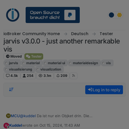
Skip to content
ioBroker Community Home
Deutsch
Tester
jarvis v3.0.0 - just another remarkable
vis
Moved
Tester
jarvis
material
material ui
materialdesign
vis
visualisierung
visualization
4.5k
254
3.1m
209
Log in to reply
MCU
@
kuddel
Da ist nur ein Objket drin. Die
M
anderennmüssennda auch noch angehängt werden.
Kuddel
wrote on
Oct 15, 2024, 11:43 AM
K
last edited by