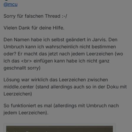
Offline
@
mcu
<br> nutzen
Ist der DP-Inhalt vorgegeben vom Adapter oder
.jarvis-widget-.... .middle.center {

selbst erstellt?
.middle .center zusammensetzen
Sorry für falschen Thread :-/
}
Vielen Dank für deine Hilfe.
Den Namen habe ich selbst geändert in Jarvis. Den
Umbruch kann ich wahrscheinlich nicht bestimmen
oder? Er macht das jetzt nach jedem Leerzeichen (wo
ich das <br> einfügen kann habe ich nicht ganz
geschnallt sorry)
Lösung war wirklich das Leerzeichen zwischen
middle.center (stand allerdings auch so in der Doku mit
Leerzeichen)
So funktioniert es mal (allerdings mit Umbruch nach
jedem Leerzeichen).