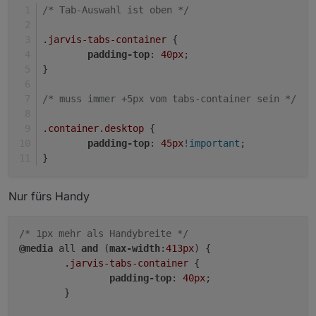
/* Tab-Auswahl ist oben */
.jarvis-tabs-container
 {
padding-top
: 
40px
;
}
/* muss immer +5px vom tabs-container sein */
.container
.desktop
 {
padding-top
: 
45px
!important
;
}
Nur fürs Handy
/* 1px mehr als Handybreite */
@media
 all 
and
 (
max-width
:
413px
) {

.jarvis-tabs-container
 {

padding-top
: 
40px
;

	}
