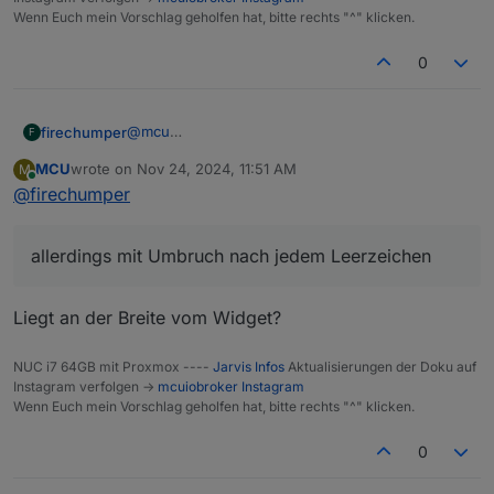
Wenn Euch mein Vorschlag geholfen hat, bitte rechts "^" klicken.
0
@
mcu
firechumper
F
https://mcuiobroker.gitbook.io/jarvis-infos/jarvis-
MCU
wrote on
Nov 24, 2024, 11:51 AM
M
v3/besonderheiten-v3/styles/.q-card-+-widgets-
Hier :-)
last edited by
Online
@
firechumper
id
allerdings mit Umbruch nach jedem Leerzeichen
Liegt an der Breite vom Widget?
NUC i7 64GB mit Proxmox ----
Jarvis Infos
Aktualisierungen der Doku auf
Instagram verfolgen ->
mcuiobroker Instagram
Wenn Euch mein Vorschlag geholfen hat, bitte rechts "^" klicken.
0