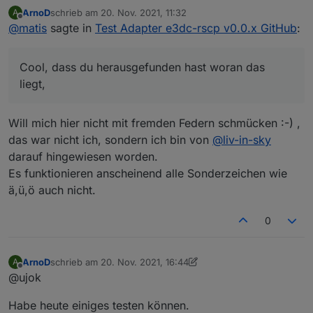
rscp.0.BAT.BAT#0.DCB#0.DCB_CELL_TEMPERATURE.06
ArnoD
schrieb am
20. Nov. 2021, 11:32
A
;v2:e3dc-
zuletzt editiert von
Offline
@
matis
sagte in
Test Adapter e3dc-rscp v0.0.x GitHub
:
rscp.0.BAT.BAT0.DCB0.DCB_CELL_TEMPERATURE.07;v1
-v2}
oder natürlich, wenn gar keine # enthalten ist:
Cool, dass du herausgefunden hast woran das
{v1:e3dc-
liegt,
rscp.0.BAT.BAT0.DCB0.DCB_CELL_TEMPERATURE.06;v
2:e3dc-
rscp.0.BAT.BAT0.DCB0.DCB_CELL_TEMPERATURE.07;v1
Will mich hier nicht mit fremden Federn schmücken :-) ,
-v2}
das war nicht ich, sondern ich bin von
@
liv-in-sky
darauf hingewiesen worden.
Es funktionieren anscheinend alle Sonderzeichen wie
ä,ü,ö auch nicht.
0
ArnoD
schrieb am
20. Nov. 2021, 16:44
A
zuletzt editiert von ArnoD
Offline
@ujok
Habe heute einiges testen können.