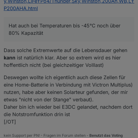
y,Winston,LiFeYPo4/Thunder,Sky,Winston,200Ah,WB,LY
Akkus nur noch teilwiese geladen und entladen.
P200AHA.html
Ich verstehe nicht, wie ein Solateur solch fundementale
Fehler machen kann.
Tiefe Temp. im Betrieb verkürzen die Lebensdauer und
Hat auch bei Temperaturen bis -45°C noch über
schränken die Funktion ein.
80% Kapazität
Dazu kommt meist die erhöhte Feuchtigkeit, die der
Elektronik zusetzt und deren Lebendauer verkürzt.
Dass solche Extremwerte auf die Lebensdauer gehen
kann
ist natürlich klar. Aber so extrem wird es hier
hoffentlich nicht (bei gleichzeitiger Volllast)
Deswegen wollte ich eigentlich auch diese Zellen für
eine Home-Batterie in Verbindung mit Victron Multiplus)
nutzen, habe aber keinen Solarteur gefunden, der mir
etwas "nicht von der Stange" verbaut).
Daher bin ich wieder bei E3DC gelandet, nachdem dort
die Notstromfunktion drin ist
[/OT]
kein Support per PN! - Fragen im Forum stellen -
Benutzt das Voting