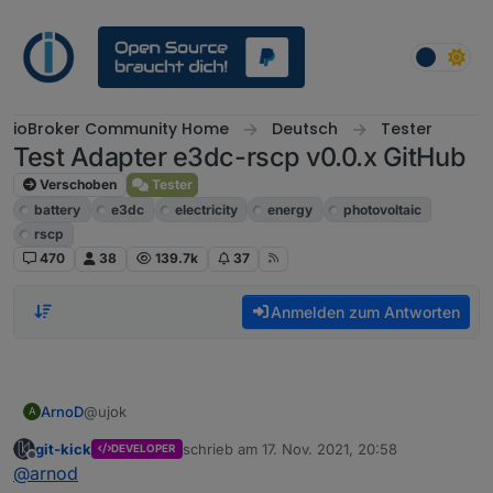
Weiter zum Inhalt
ioBroker Community Home
Deutsch
Tester
Test Adapter e3dc-rscp v0.0.x GitHub
Verschoben
Tester
battery
e3dc
electricity
energy
photovoltaic
rscp
470
38
139.7k
37
Anmelden zum Antworten
@ujok
ArnoD
A
git-kick
schrieb am
17. Nov. 2021, 20:58
DEVELOPER
Habe alles gelöscht und dann die Version 0.0.9-beta
zuletzt editiert von
Offline
@
arnod
installiert.