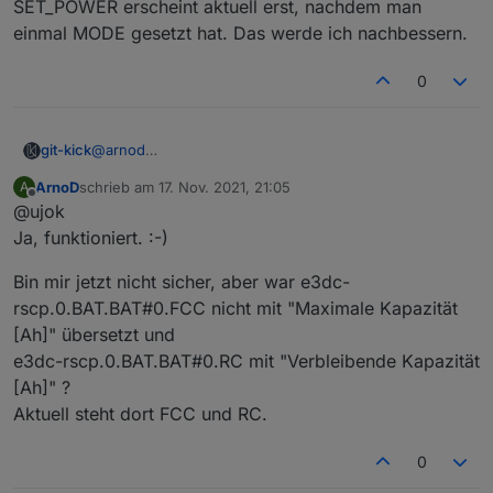
Sieht sehr gut aus.
Das einzige, was ich nicht finden kann, ist EMS:
SET_POWER erscheint aktuell erst, nachdem man
Keine Warnungen mehr im LOG.
SET_POWER oder hast du das umbenannt ?
einmal MODE gesetzt hat. Das werde ich nachbessern.
Beschriftungen bei den Batterietemperaturen 5-7 mit
Zellspannung [V] richtig
0
git-kick
@
arnod
SET_POWER erscheint aktuell erst, nachdem man
ArnoD
schrieb am
17. Nov. 2021, 21:05
A
einmal MODE gesetzt hat. Das werde ich nachbessern.
zuletzt editiert von
Offline
@ujok
Ja, funktioniert. :-)
Bin mir jetzt nicht sicher, aber war e3dc-
rscp.0.BAT.BAT#0.FCC nicht mit "Maximale Kapazität
[Ah]" übersetzt und
e3dc-rscp.0.BAT.BAT#0.RC mit "Verbleibende Kapazität
[Ah]" ?
Aktuell steht dort FCC und RC.
0