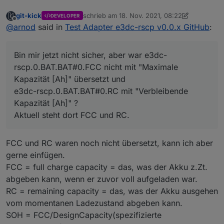
git-kick
schrieb am
18. Nov. 2021, 08:22
DEVELOPER
zuletzt editiert von git-kick
Offline
@
arnod
said in
Test Adapter e3dc-rscp v0.0.x GitHub
:
Bin mir jetzt nicht sicher, aber war e3dc-
rscp.0.BAT.BAT#0.FCC nicht mit "Maximale
Kapazität [Ah]" übersetzt und
e3dc-rscp.0.BAT.BAT#0.RC mit "Verbleibende
Kapazität [Ah]" ?
Aktuell steht dort FCC und RC.
FCC und RC waren noch nicht übersetzt, kann ich aber
gerne einfügen.
FCC = full charge capacity = das, was der Akku z.Zt.
abgeben kann, wenn er zuvor voll aufgeladen war.
RC = remaining capacity = das, was der Akku ausgehen
vom momentanen Ladezustand abgeben kann.
SOH = FCC/DesignCapacity(spezifizierte