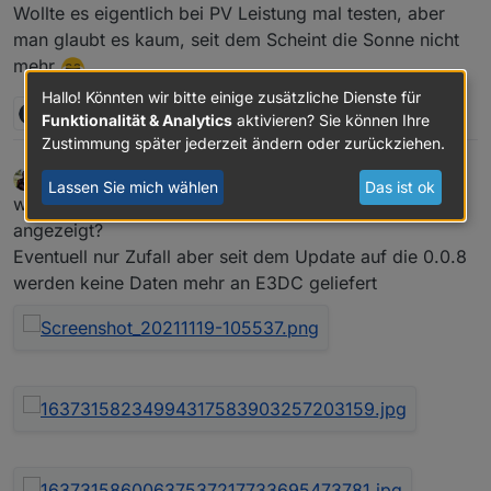
Wollte es eigentlich bei PV Leistung mal testen, aber
man glaubt es kaum, seit dem Scheint die Sonne nicht
mehr
Hallo! Könnten wir bitte einige zusätzliche Dienste für
1 Antwort
0
Funktionalität & Analytics
aktivieren? Sie können Ihre
Zustimmung später jederzeit ändern oder zurückziehen.
TbsJah
schrieb am
19. Nov. 2021, 09:49
Lassen Sie mich wählen
Das ist ok
zuletzt editiert von TbsJah
Offline
werden euch noch die Werte im E3DC Portal korrekt
angezeigt?
Eventuell nur Zufall aber seit dem Update auf die 0.0.8
werden keine Daten mehr an E3DC geliefert