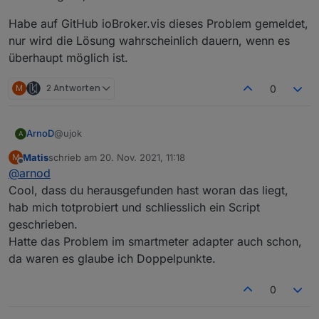
Habe auf GitHub ioBroker.vis dieses Problem gemeldet,
nur wird die Lösung wahrscheinlich dauern, wenn es
überhaupt möglich ist.
M
2 Antworten
0
@ujok
ArnoD
A
Matis
schrieb am
20. Nov. 2021, 11:18
M
Bin gerade dabei in VIS die Views zu erstellen und habe
zuletzt editiert von
Offline
@
arnod
da ein Problem mit dem Sonderzeichen "#"
Anscheinen funktioniert das Binding nicht in einem
Ist es möglich, die Raute aus dem Pfad zu entfernen?
Cool, dass du herausgefunden hast woran das liegt,
Widget, wenn im zweiten dp Pfad ein # enthalten ist.
hab mich totprobiert und schliesslich ein Script
Also diese Formel geht nicht:
Habe auf GitHub ioBroker.vis dieses Problem gemeldet,
geschrieben.
{v1:e3dc-
nur wird die Lösung wahrscheinlich dauern, wenn es
Hatte das Problem im smartmeter adapter auch schon,
rscp.0.BAT.BAT#0.DCB#0.DCB_CELL_TEMPERATURE.06
überhaupt möglich ist.
;v2:e3dc-
da waren es glaube ich Doppelpunkte.
rscp.0.BAT.BAT#0.DCB#0.DCB_CELL_TEMPERATURE.07
;v1-v2}
0
Das würde aber funktionieren:
{v1:e3dc-