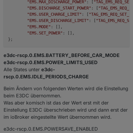
"EMS.MAX_DISCHARGE_POWER"
: [
"TAG_EMS_REQ_SET
"EMS.DISCHARGE_START_POWER"
: [
"TAG_EMS_REQ_S
"EMS.USER_CHARGE_LIMIT"
: [
"TAG_EMS_REQ_SET_P
"EMS.USER_DISCHARGE_LIMIT"
: [
"TAG_EMS_REQ_SE
"EMS.MODE"
: [],

"EMS.SET_POWER"
: [],

e3dc-rscp.0.EMS.BATTERY_BEFORE_CAR_MODE
e3dc-rscp.0.EMS.POWER_LIMITS_USED
Alle States unter
e3dc-
rscp.0.EMS.IDLE_PERIODS_CHARGE
Beim Ändern von folgenden Werten wird die Einstellung
beim E3DC übernommen.
Was aber komisch ist das der Wert erst mit der
Einstellung E3DC überschrieben wird und dann erst der
im ioBroker eingestellte Wert übernommen wird.
e3dc-rscp.0.EMS.POWERSAVE_ENABLED