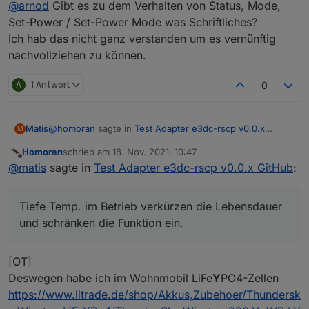
@
arnod
Gibt es zu dem Verhalten von Status, Mode,
Set-Power / Set-Power Mode was Schriftliches?
Ich hab das nicht ganz verstanden um es vernünftig
nachvollziehen zu können.
A
1 Antwort
0
@
homoran
sagte in
Test Adapter e3dc-rscp v0.0.x
Matis
M
GitHub
:
Homoran
schrieb am
18. Nov. 2021, 10:47
zuletzt editiert von
Offline
Ich wollte den E3DC in die Garage stellen.
@
matis
sagte in
Test Adapter e3dc-rscp v0.0.x GitHub
:
An zu kalte Temperaturen für die Zellen hatte ich
LiIo Akkus mögen Kälte, wenn sie 30-50% voll sind und
gar nicht gedacht.
eingelagert werden.
Tiefe Temp. im Betrieb verkürzen die Lebensdauer
Im Betrieb dagegen gar nicht. In den Pkws werden sie
und schränken die Funktion ein.
teilweise auf über 30°C beheizt, um volle Leistung zu
bringen.
Was im Winter die Reichweite durch zusätzlichen
[OT]
Verbrauch verkürzt.
Deswegen habe ich im Wohnmobil LiFe
Y
PO4-Zellen
Bei e3dc gab es vor kurzem ein Service-Rundschreiben,
https://www.litrade.de/shop/Akkus,Zubehoer/Thundersk
es hatten tatsächlich Leute ihr Kraftwerk in unbeheizten
Räumen installiert und ab <10°C haben die Panasonic