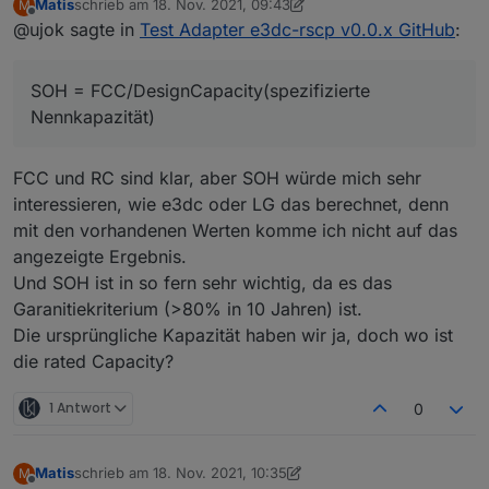
Matis
schrieb am
18. Nov. 2021, 09:43
M
zuletzt editiert von Matis
Offline
@ujok sagte in
Bin mir jetzt nicht sicher, aber war e3dc-
Test Adapter e3dc-rscp v0.0.x GitHub
:
rscp.0.BAT.BAT#0.FCC nicht mit "Maximale
FCC und RC waren noch nicht übersetzt, kann ich
Kapazität [Ah]" übersetzt und
aber gerne einfügen.
SOH = FCC/DesignCapacity(spezifizierte
e3dc-rscp.0.BAT.BAT#0.RC mit "Verbleibende
FCC = full charge capacity = das, was der Akku z.Zt.
Kapazität [Ah]" ?
Nennkapazität)
abgeben kann, wenn er zuvor voll aufgeladen war.
Aktuell steht dort FCC und RC.
RC = remaining capacity = das, was der Akku
ausgehen vom momentanen Ladezustand abgeben
FCC und RC sind klar, aber SOH würde mich sehr
kann.
interessieren, wie e3dc oder LG das berechnet, denn
SOH = FCC/DesignCapacity(spezifizierte
mit den vorhandenen Werten komme ich nicht auf das
Nennkapazität)
Ist das in etwa richtig?
angezeigte Ergebnis.
Und SOH ist in so fern sehr wichtig, da es das
Garanitiekriterium (>80% in 10 Jahren) ist.
Die ursprüngliche Kapazität haben wir ja, doch wo ist
die rated Capacity?
1 Antwort
0
Matis
schrieb am
18. Nov. 2021, 10:35
M
zuletzt editiert von Matis
Offline