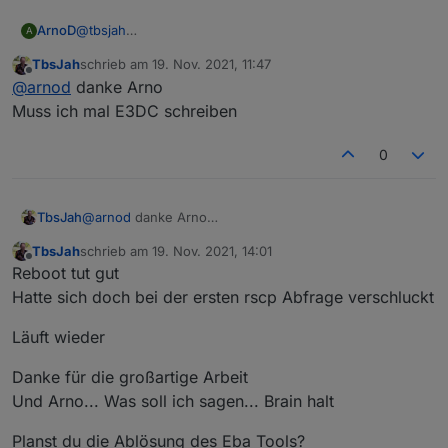
ArnoD
@
tbsjah
A
Bis heute 11:15 Uhr wurden noch Daten übermittelt und
TbsJah
schrieb am
19. Nov. 2021, 11:47
ich habe die Version 0.0.8 und 0.0.9 bereits länger
zuletzt editiert von
Offline
@
arnod
danke Arno
drauf.
Muss ich mal E3DC schreiben
0
TbsJah
@
arnod
danke Arno
Muss ich mal E3DC schreiben
TbsJah
schrieb am
19. Nov. 2021, 14:01
zuletzt editiert von
Offline
Reboot tut gut
Hatte sich doch bei der ersten rscp Abfrage verschluckt
Läuft wieder
Danke für die großartige Arbeit
Und Arno... Was soll ich sagen... Brain halt
Planst du die Ablösung des Eba Tools?