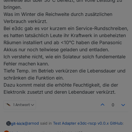
teilweise auf über 30°C beheizt, um volle Leistung zu
bringen.
Was im Winter die Reichweite durch zusätzlichen
Verbrauch verkürzt.
Bei e3dc gab es vor kurzem ein Service-Rundschreiben,
es hatten tatsächlich Leute ihr Kraftwerk in unbeheizten
Räumen installiert und ab <10°C haben die Panasonic
Akkus nur noch teilwiese geladen und entladen.
Ich verstehe nicht, wie ein Solateur solch fundementale
Fehler machen kann.
Tiefe Temp. im Betrieb verkürzen die Lebensdauer und
schränken die Funktion ein.
Dazu kommt meist die erhöhte Feuchtigkeit, die der
Elektronik zusetzt und deren Lebendauer verkürzt.
1 Antwort
0
@
arnod
said in
Test Adapter e3dc-rscp v0.0.x GitHub
:
git-kick