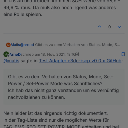
= 126 Ah und trotdem kommen SOH Werte von 98,9 -
Kennst du die spezifizierte Nennspannung? Ich frage,
Die ursprüngliche Kapazität haben wir ja, doch wo
99,9 % raus. Da muß also noch irgend was anderes
weil die SPECIFIED_CAPACITY in [Wh] angegeben ist,
ist die rated Capacity?
eine Rolle spielen.
aber die FCC in [Ah] - das könnte man mit der
Bei den DCB gibt es beide Größen:
Spannung umrechnen (V*Ah = Wh).
DCB_FULL_CHARGE_CAPACITY und
Nach meiner Rechnung müsste die Nennspannung um
DCB_DESIGN_CAPACITY.
0
die 50 V liegen.
Das ergibt bei mir FCC/DesignC = 112,7/110 = 102%
Aber womöglich hängt sie auch vom Batterietyp ab.
SOH/ASOC ist 100%
Passt also ganz gut.
Matis
@
arnod
Gibt es zu dem Verhalten von Status, Mode, Set-
M
Power / Set-Power Mode was Schriftliches?
ArnoD
schrieb am
18. Nov. 2021, 18:16
A
Ich hab das nicht ganz verstanden um es vernünftig
zuletzt editiert von ArnoD
Offline
@
matis
sagte in
Test Adapter e3dc-rscp v0.0.x GitHub
:
nachvollziehen zu können.
Gibt es zu dem Verhalten von Status, Mode, Set-
Power / Set-Power Mode was Schriftliches?
Ich hab das nicht ganz verstanden um es vernünftig
nachvollziehen zu können.
Nein leider ist das nirgends richtig dokumentiert.
In der Tag-Liste sind nur die möglichen Werte für
TAG_EMS_REQ_SET_POWER_MODE enthalten und bei