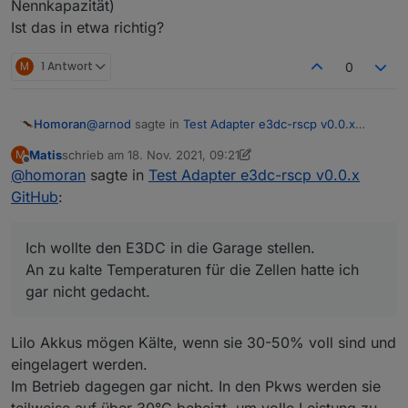
Nennkapazität)
Ist das in etwa richtig?
M
1 Antwort
0
@
arnod
sagte in
Test Adapter e3dc-rscp v0.0.x
Homoran
GitHub
:
Matis
schrieb am
18. Nov. 2021, 09:21
M
zuletzt editiert von Matis
Offline
@
homoran
sagte in
Perfekt.
Test Adapter e3dc-rscp v0.0.x
GitHub
:
Darf ich stänkern?
Ich wollte den E3DC in die Garage stellen.
@ujok sagte in
Test Adapter e3dc-rscp v0.0.x
An zu kalte Temperaturen für die Zellen hatte ich
GitHub
:
gar nicht gedacht.
wo hat schon eine Batterie unter 4°C?
LiIo Akkus mögen Kälte, wenn sie 30-50% voll sind und
Ich wollte den E3DC in die Garage stellen.
eingelagert werden.
An zu kalte Temperaturen für die Zellen hatte ich gar
Im Betrieb dagegen gar nicht. In den Pkws werden sie
nicht gedacht.