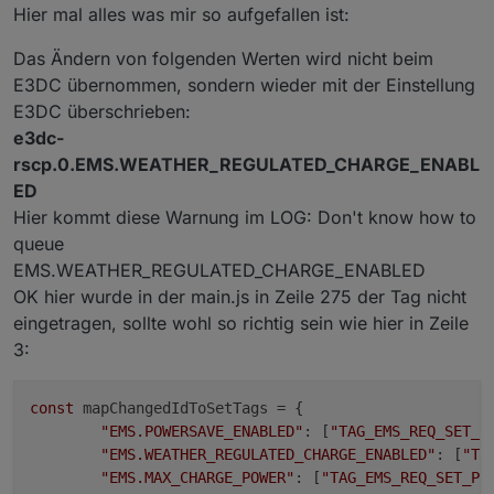
Hier mal alles was mir so aufgefallen ist:
Das Ändern von folgenden Werten wird nicht beim
E3DC übernommen, sondern wieder mit der Einstellung
E3DC überschrieben:
e3dc-
rscp.0.EMS.WEATHER_REGULATED_CHARGE_ENABL
ED
Hier kommt diese Warnung im LOG: Don't know how to
queue
EMS.WEATHER_REGULATED_CHARGE_ENABLED
OK hier wurde in der main.js in Zeile 275 der Tag nicht
eingetragen, sollte wohl so richtig sein wie hier in Zeile
3:
const
 mapChangedIdToSetTags = {

"EMS.POWERSAVE_ENABLED"
: [
"TAG_EMS_REQ_SET_P
"EMS.WEATHER_REGULATED_CHARGE_ENABLED"
: [
"TA
"EMS.MAX_CHARGE_POWER"
: [
"TAG_EMS_REQ_SET_PO