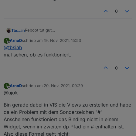
0
Reboot tut gut
TbsJah
Hatte sich doch bei der ersten rscp Abfrage
ArnoD
schrieb am
19. Nov. 2021, 15:53
A
verschluckt
Läuft wieder
zuletzt editiert von
Offline
@
tbsjah
Danke für die großartige Arbeit
mal sehen, ob es funktioniert.
Und Arno... Was soll ich sagen... Brain halt
Planst du die Ablösung des Eba Tools?
0
ArnoD
schrieb am
20. Nov. 2021, 09:29
A
zuletzt editiert von
Offline
@ujok
Bin gerade dabei in VIS die Views zu erstellen und habe
da ein Problem mit dem Sonderzeichen "#"
Anscheinen funktioniert das Binding nicht in einem
Widget, wenn im zweiten dp Pfad ein # enthalten ist.
Also diese Formel geht nicht: