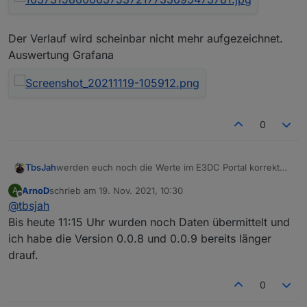
Der Verlauf wird scheinbar nicht mehr aufgezeichnet.
Auswertung Grafana
0
werden euch noch die Werte im E3DC Portal korrekt
TbsJah
angezeigt?
ArnoD
schrieb am
19. Nov. 2021, 10:30
A
Eventuell nur Zufall aber seit dem Update auf die 0.0.8
zuletzt editiert von
Offline
@
tbsjah
werden keine Daten mehr an E3DC geliefert
Bis heute 11:15 Uhr wurden noch Daten übermittelt und
ich habe die Version 0.0.8 und 0.0.9 bereits länger
Der Verlauf wird scheinbar nicht mehr aufgezeichnet.
drauf.
Auswertung Grafana
0