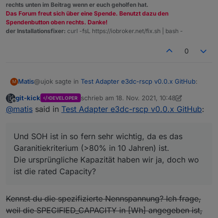
rechts unten im Beitrag wenn er euch geholfen hat.
Das Forum freut sich über eine Spende. Benutzt dazu den
Spendenbutton oben rechts. Danke!
der Installationsfixer:
curl -fsL https://iobroker.net/fix.sh | bash -
0
@ujok sagte in
Test Adapter e3dc-rscp v0.0.x GitHub
:
Matis
M
git-kick
schrieb am
18. Nov. 2021, 10:48
DEVELOPER
zuletzt editiert von git-kick
Offline
SOH = FCC/DesignCapacity(spezifizierte
@
matis
said in
Test Adapter e3dc-rscp v0.0.x GitHub
:
Nennkapazität)
FCC und RC sind klar, aber SOH würde mich sehr
interessieren, wie e3dc oder LG das berechnet, denn mit
Und SOH ist in so fern sehr wichtig, da es das
den vorhandenen Werten komme ich nicht auf das
Garanitiekriterium (>80% in 10 Jahren) ist.
angezeigte Ergebnis.
Die ursprüngliche Kapazität haben wir ja, doch wo
Und SOH ist in so fern sehr wichtig, da es das
ist die rated Capacity?
Garanitiekriterium (>80% in 10 Jahren) ist.
Die ursprüngliche Kapazität haben wir ja, doch wo ist die
rated Capacity?
Kennst du die spezifizierte Nennspannung? Ich frage,
weil die SPECIFIED_CAPACITY in [Wh] angegeben ist,