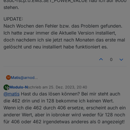
e3dc-rscp.0.EMS.SET_POWER_VALUE hab ich auf 9000
stehen.
UPDATE:
Nach Wochen den Fehler bzw. das Problem gefunden.
Ich hatte zwar immer die Aktuelle Version installiert,
doch nachdem ich sie jetzt nach Monaten das erste mal
gelöscht und neu installiert habe funktioniert es.
0
Matis
@
arnod
M
Super, danke, das hilft für den Zähler schon mal sehr
Modulo-N
schrieb am
25. Dez. 2023, 20:40
M
weiter:
zuletzt editiert von
Offline
@
matis
Hast du das lösen können? Bei mir steht auch
Wenn ich bei Energy Total 406, 2, 1 eintrage wird auch
der korrekte Wert in kWh mit Faktor 0.1 angezeigt!
die 462 drin und in 128 bekomme ich keinen Wert.
Wenn ich die 462 durch 406 ersetze, erscheint auch ein
anderer Wert, aber in iobroker wird weder für 128 noch
für 406 oder 462 irgendetwas anderes als 0 angezeigt!