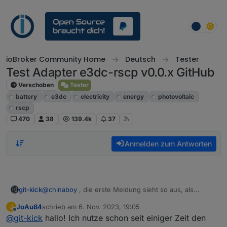
Weiter zum Inhalt
ioBroker Community Home
Deutsch
Tester
Test Adapter e3dc-rscp v0.0.x GitHub
Verschoben
Tester
battery
e3dc
electricity
energy
photovoltaic
rscp
470
38
139.4k
37
Anmelden zum Antworten
@
chinaboy
, die erste Meldung sieht so aus, als
git-kick
hättest du keine Wallbox direkt an der E3/DC
JoAu84
schrieb am
6. Nov. 2023, 19:05
J
angeschlossen. Falls das so ist, nimm in der Instanz-
Rätselhaft sind die BAT_ Medlungen, denn hier
zuletzt editiert von
Offline
@
git-kick
hallo! Ich nutze schon seit einiger Zeit den
Konfig "WB" heraus, dann sollte das erledigt sein.
antwortet die E3/DC auf einige Anfragen zum internen