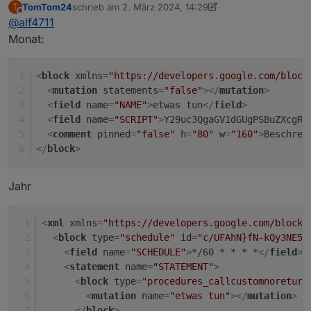
TomTom24
schrieb am
2. März 2024, 14:29
T
values, have a look at the (simpler)
Modbus adapter
.
abzugreifen.
Danke für die Unterstützung.
are in experimental state.
The adapter alpha/beta was originally published at
zuletzt editiert von TomTom24
3. Feb. 2024, 15:38
Offline
@
alf4711
Ich habe ein Problem mit der Aktualisierung der
GitHub
Datenbank.
Gruß, Jörg
Monat:
Mit ist bekannt, dass ich das Datum jeweils für Tag,
Woche, Monat und Jahr im Objekt "Time_start" neu
setzen muss, damit sich die Werte aktualisieren.
<
block
xmlns
=
"https://developers.google.com/block
Aber wie mache ich das über Blockly, dass das jeweils
<
mutation
statements
=
"false"
>
</
mutation
>
hinterlegte Datum einfach "aktiviert" wird und sich die
<
field
name
=
"NAME"
>
etwas tun
</
field
>
Datenbank für Tag, Woche, Monat, Jahr aktusliert?
<
field
name
=
"SCRIPT"
>
Y29uc3QgaGV1dGUgPSBuZXcgRG
Vielleicht hat jemand ein Screenshot für mich?
<
comment
pinned
=
"false"
h
=
"80"
w
=
"160"
>
Beschrei
</
block
>
Jahr
<
xml
xmlns
=
"https://developers.google.com/blockl
<
block
type
=
"schedule"
id
=
"c/UFAhN}fN-kQy3NE5r
<
field
name
=
"SCHEDULE"
>
*/60 * * * *
</
field
>
<
statement
name
=
"STATEMENT"
>
<
block
type
=
"procedures_callcustomnoreturn
<
mutation
name
=
"etwas tun"
>
</
mutation
>
</
block
>