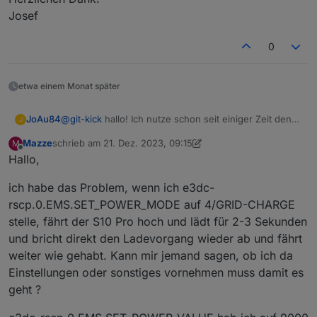
Josef
0
etwa einem Monat später
@
git-kick
hallo! Ich nutze schon seit einiger Zeit den
JoAu84
J
E3DC-Adapter wie auch das Script von ArnoD und bin
Mazze
schrieb am
21. Dez. 2023, 09:15
M
bisher sehr zufrieden und kann mit dem Adapter auch
Darüber hinaus wollte ich fragen, ob es eine
zuletzt editiert von Mazze
Offline
Hallo,
darüber hinaus alles auslesen was ich benötige.
Möglichkeit über den Adapter gibt, die
Allerdings fiel mir auf, dass trotz Updates des
Lade-/Entladesperre nicht nur für einen Tag sondern
Herzlichen Dank!
ich habe das Problem, wenn ich e3dc-
Adapters (aktuelle Version 1.2.4) einige der neuen
auch für alle Tage (wie seit einem kürzlichen Software
Josef
Datenpunkte bei mir nicht erscheinen. Auch ein
Update ja auch im Portal möglich) über einen
rscp.0.EMS.SET_POWER_MODE auf 4/GRID-CHARGE
Löschen der Instanz mit anschließender Neuerstellung
Datenpunkt anzusteuern?
stelle, fährt der S10 Pro hoch und lädt für 2-3 Sekunden
wie auch ein Löschen des Adapters mit Neuinstallation
und bricht direkt den Ladevorgang wieder ab und fährt
des Adapters ändert daran nichts; Backups über .json
wurden nicht benutzt. Ein DP ist z.B. im EMS der :
weiter wie gehabt. Kann mir jemand sagen, ob ich da
MANUAL_CHARGE_ENERGY
Einstellungen oder sonstiges vornehmen muss damit es
geht ?