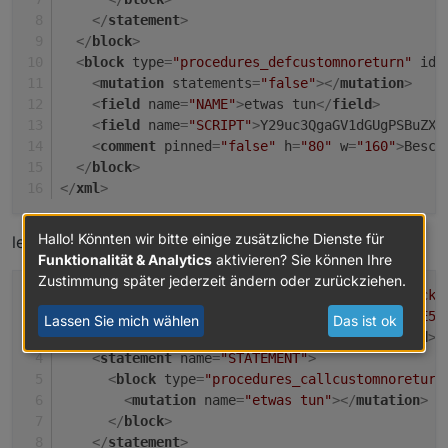
</
statement
>
</
block
>
<
block
type
=
"procedures_defcustomnoreturn"
id
=
<
mutation
statements
=
"false"
>
</
mutation
>
<
field
name
=
"NAME"
>
etwas tun
</
field
>
<
field
name
=
"SCRIPT"
>
Y29uc3QgaGV1dGUgPSBuZXc
<
comment
pinned
=
"false"
h
=
"80"
w
=
"160"
>
Besch
</
block
>
</
xml
>
Hallo! Könnten wir bitte einige zusätzliche Dienste für
letzten 7 Tage
Funktionalität & Analytics
aktivieren? Sie können Ihre
Zustimmung später jederzeit ändern oder zurückziehen.
<
xml
xmlns
=
"https://developers.google.com/blockl
<
block
type
=
"schedule"
id
=
"c/UFAhN}fN-kQy3NE5r
Lassen Sie mich wählen
Das ist ok
<
field
name
=
"SCHEDULE"
>
*/60 * * * *
</
field
>
<
statement
name
=
"STATEMENT"
>
<
block
type
=
"procedures_callcustomnoreturn
<
mutation
name
=
"etwas tun"
>
</
mutation
>
</
block
>
</
statement
>