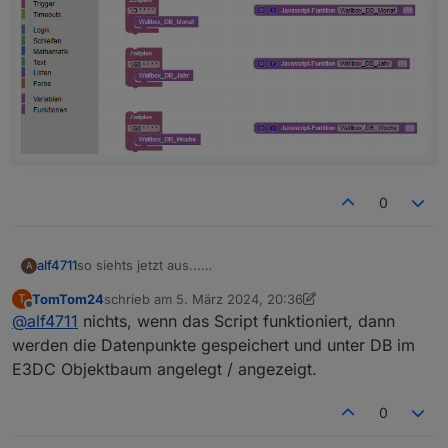
0
so siehts jetzt aus...
alf4711
A
Was nu`?
TomTom24
schrieb am
5. März 2024, 20:36
T
zuletzt editiert von TomTom24
3. Mai 2024, 21:37
Offline
@
alf4711
nichts, wenn das Script funktioniert, dann
werden die Datenpunkte gespeichert und unter DB im
E3DC Objektbaum angelegt / angezeigt.
0