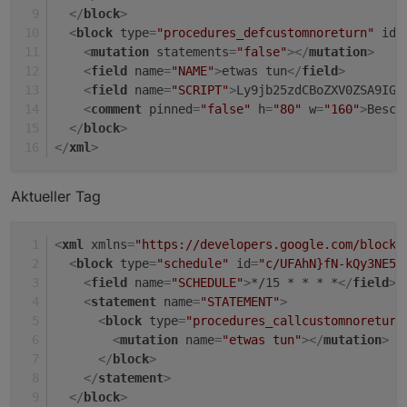
</
block
>
<
block
type
=
"procedures_defcustomnoreturn"
id
=
<
mutation
statements
=
"false"
>
</
mutation
>
<
field
name
=
"NAME"
>
etwas tun
</
field
>
<
field
name
=
"SCRIPT"
>
Ly9jb25zdCBoZXV0ZSA9IG5
<
comment
pinned
=
"false"
h
=
"80"
w
=
"160"
>
Besch
</
block
>
</
xml
>
Aktueller Tag
<
xml
xmlns
=
"https://developers.google.com/blockl
<
block
type
=
"schedule"
id
=
"c/UFAhN}fN-kQy3NE5r
<
field
name
=
"SCHEDULE"
>
*/15 * * * *
</
field
>
<
statement
name
=
"STATEMENT"
>
<
block
type
=
"procedures_callcustomnoreturn
<
mutation
name
=
"etwas tun"
>
</
mutation
>
</
block
>
</
statement
>
</
block
>