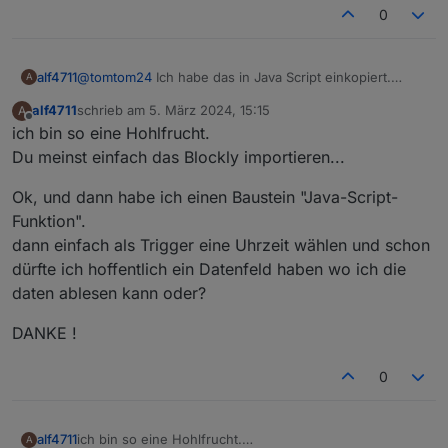
0
alf4711
@
tomtom24
Ich habe das in Java Script einkopiert.
A
Wie gesagt... blutiger Anfänger.
alf4711
schrieb am
5. März 2024, 15:15
A
Aber wo packe ich das in ein Blockly rein?
zuletzt editiert von
Offline
ich bin so eine Hohlfrucht.
DANKE DANKE für die Hilfe. Ohne Leute wie Dich
würde man das nie hinbekommen.
Du meinst einfach das Blockly importieren...
Gruß, Jörg
Ok, und dann habe ich einen Baustein "Java-Script-
Funktion".
dann einfach als Trigger eine Uhrzeit wählen und schon
dürfte ich hoffentlich ein Datenfeld haben wo ich die
daten ablesen kann oder?
DANKE !
0
ich bin so eine Hohlfrucht.
alf4711
A