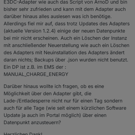
Speicher nicht - was für eine Batteriekonfiguration hat
Falls du die Werte (CELL_VOLTAGES,
E3DC-Adapter wie auch das Script von ArnoD und bin
deine E3/DC?
CELL_TEMPERATURES, etc.) nicht benötigst, kannst du
bisher sehr zufrieden und kann mit dem Adapter auch
versuchen, die entsprechenden Einträge im Tab
Grundsätzlich sind aber die "warn"-Meldungen kein
darüber hinaus alles auslesen was ich benötige.
"Polling Intervals" auf "N" zu setzen, dann sendet der
Beinbruch. Der Adapter läuft weiter und liefert auch
Allerdings fiel mir auf, dass trotz Updates des Adapters
Adapter die Abfragen nicht mehr - allerdings heißen
die restlichen Werte.
die Abfrage-Tags nicht immer so wie die Objekte im
(aktuelle Version 1.2.4) einige der neuen Datenpunkte
Baum und es gibt auch keine 1:1 Abbildung. Hier ist
bei mir nicht erscheinen. Auch ein Löschen der Instanz
also "Intuition" gefragt (weil es keine erschöpfende
mit anschließender Neuerstellung wie auch ein Löschen
Dokumentation gibt).
des Adapters mit Neuinstallation des Adapters ändert
daran nichts; Backups über .json wurden nicht benutzt.
Ein DP ist z.B. im EMS der :
MANUAL_CHARGE_ENERGY
Darüber hinaus wollte ich fragen, ob es eine
Möglichkeit über den Adapter gibt, die
Lade-/Entladesperre nicht nur für einen Tag sondern
auch für alle Tage (wie seit einem kürzlichen Software
Update ja auch im Portal möglich) über einen
Datenpunkt anzusteuern?
Herzlichen Dank!