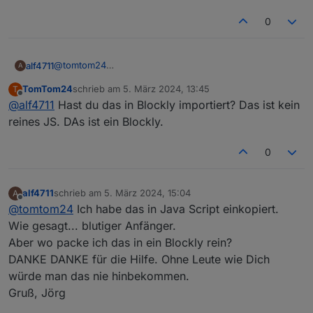
0
@
tomtom24
alf4711
A
Danke !
TomTom24
schrieb am
5. März 2024, 13:45
T
Aber wie kann ich das für mich nutzen?
javascript.0 (31999)
zuletzt editiert von
Offline
@
alf4711
Hast du das in Blockly importiert? Das ist kein
Kopiere ich das Script 1:1 in iobroker erscheint eine
script.js.PV_(E3DC).PV_Wallbox_Tag_-
Scipt_TEST
Fehlermeldung:
compile failed: at script.js.PV_(E3DC).PV_Wallbox_Tag_-
Sorry, ich bin wirklich blutiger Anfänger....
reines JS. DAs ist ein Blockly.
Scipt_TEST
:1
Gruß; jörg
0
alf4711
schrieb am
5. März 2024, 15:04
A
zuletzt editiert von
Offline
@
tomtom24
Ich habe das in Java Script einkopiert.
Wie gesagt... blutiger Anfänger.
Aber wo packe ich das in ein Blockly rein?
DANKE DANKE für die Hilfe. Ohne Leute wie Dich
würde man das nie hinbekommen.
Gruß, Jörg