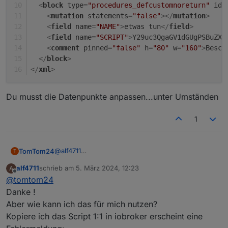
<
block
type
=
"procedures_defcustomnoreturn"
id
=
<
mutation
statements
=
"false"
>
</
mutation
>
<
field
name
=
"NAME"
>
etwas tun
</
field
>
<
field
name
=
"SCRIPT"
>
Y29uc3QgaGV1dGUgPSBuZXc
<
comment
pinned
=
"false"
h
=
"80"
w
=
"160"
>
Besch
</
block
>
</
xml
>
Du musst die Datenpunkte anpassen...unter Umständen
1
@
alf4711
TomTom24
T
Monat:
alf4711
schrieb am
5. März 2024, 12:23
A
<block xmlns="https://developers.google.co
zuletzt editiert von
Offline
@
tomtom24
  <mutation statements="false"></mutation>

Jahr
  <field name="NAME">etwas tun</field>

Danke !
  <field name="SCRIPT">Y29uc3QgaGV1dGUgPSB
Aber wie kann ich das für mich nutzen?
<xml xmlns="https://developers.google.com/b
  <comment pinned="false" h="80" w="160">Be
Kopiere ich das Script 1:1 in iobroker erscheint eine
  <block type="schedule" id="c/UFAhN}fN-kQy
letzten 7 Tage
    <field name="SCHEDULE">*/60 * * * *</fi