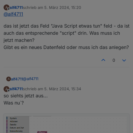
Du meinst einfach das Blockly importieren...
alf4711
schrieb am
5. März 2024, 15:20
A
Ok, und dann habe ich einen Baustein "Java-Script-
zuletzt editiert von
Offline
@
alf4711
Funktion".
dann einfach als Trigger eine Uhrzeit wählen und schon
DANKE !
das ist jetzt das Feld "Java Script etwas tun" feld - da ist
dürfte ich hoffentlich ein Datenfeld haben wo ich die
daten ablesen kann oder?
auch das entsprechende "script" drin. Was muss ich
jetzt machen?
Gibt es ein neues Datenfeld oder muss ich das anlegen?
0
@
alf4711
alf4711
A
alf4711
schrieb am
5. März 2024, 15:34
A
das ist jetzt das Feld "Java Script etwas tun" feld - da ist
zuletzt editiert von
Offline
so siehts jetzt aus...
auch das entsprechende "script" drin. Was muss ich
jetzt machen?
Was nu`?
Gibt es ein neues Datenfeld oder muss ich das
anlegen?