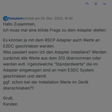
0
Simulant
schrieb am
29. Dez. 2023, 15:42
S
zuletzt editiert von
Offline
Hallo Zusammen,
ich muss mal eine blöde Frage zu dem Adapter stellen:
Es können ja mit dem RSCP Adapter auch Werte an
E3DC geschrieben werden.
Was passiert wenn ich den Adapter installiere? Werden
zunächst alle Werte aus dem S10 übernommen oder
werden evtl. irgendwelche "Standardwerte" die im
Adapter eingetragen sind an mein E3DC System
geschrieben und damit
ggf. schon bei der Installation Werte im Gerät
überschrieben??
Gruß,
Karsten