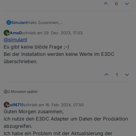
0
Hallo Zusammen,
Simulant
S
ich muss mal eine blöde Frage zu dem Adapter
ArnoD
schrieb am
29. Dez. 2023, 17:03
A
stellen:
Es können ja mit dem RSCP Adapter auch Werte an
zuletzt editiert von
Offline
@
simulant
E3DC geschrieben werden.
Was passiert wenn ich den Adapter installiere?
Gruß,
Es gibt keine blöde Frage ;-)
Werden zunächst alle Werte aus dem S10
Karsten
Bei der Installation werden keine Werte im E3DC
übernommen oder
überschrieben.
werden evtl. irgendwelche "Standardwerte" die im
Adapter eingetragen sind an mein E3DC System
geschrieben und damit
1
ggf. schon bei der Installation Werte im Gerät
überschrieben??
2 Monaten später
alf4711
schrieb am
16. Feb. 2024, 07:56
A
zuletzt editiert von
Offline
Guten Morgen zusammen,
ich nutze den E3DC Adapter um Daten der Produktion
abzugreifen.
Ich habe ein Problem mit der Aktualisierung der