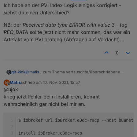
Ich habe an der PVI Index Logik einiges korrigiert -
siehst du einen Unterschied?
NB: der
Received data type ERROR with value 3 - tag
REQ_DATA
sollte jetzt nicht mehr kommen, das war ein
Artefakt vom PVI probing (Abfragen auf Verdacht)...
0
@
matis
, zum Thema vertauschte/überschriebene
git-kick
Werte: da ist tatsächlich nocht etwas im Argen.
Matis
schrieb am
10. Nov. 2021, 15:57
M
Hintergrund: die E3/DC behandelt Index-Werte nicht
zuletzt editiert von
Offline
@ujok
einheitlich. Mal gibt es einen COUNT (Höchstwert) wie
bei PHASES und STRINGS, mal nicht, wie bei BAT und
Bitte installiere nochmal vom
master
krieg jetzt Fehler beim Installieren, kommt
PVI. Mal kommen einzelne Werte in einem Container
Ich habe an der PVI Index Logik einiges korrigiert -
wahrscheinlich gar nicht bei mir an.
mit INDEX, mal wird der INDEX einmal anfangs im
siehst du einen Unterschied?
NB: der
Received data type ERROR with value 3 - tag
frame gesendet, usw. pp. Das hat zur Folge, dass es
REQ_DATA
sollte jetzt nicht mehr kommen, das war ein
viele auf trial& error basierende
Artefakt vom PVI probing (Abfragen auf Verdacht)...
$ iobroker url ioBroker.e3dc-rscp --host buanet-
"Sonderbehandlungen" und "Tricks" im Programm gibt,
was halt auch zu Fehlern führt. Das nur zum
install ioBroker.e3dc-rscp
Verständnis, warum noch so "triviale" Dinge falsch