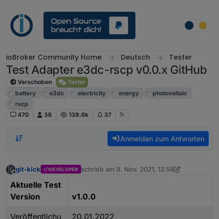
Weiter zum Inhalt
ioBroker Community Home
Deutsch
Tester
Test Adapter e3dc-rscp v0.0.x GitHub
Verschoben
Tester
battery
e3dc
electricity
energy
photovoltaic
rscp
470
38
139.6k
37
Anmelden zum Antworten
git-kick
schrieb am
9. Nov. 2021, 13:58
DEVELOPER
zuletzt editiert von git-kick
Offline
Aktuelle Test
Version
v1.0.0
Veröffentlichu
20.01.2022