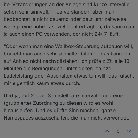
kurz.
braucht, zum einzeln anklicken.
bei Veränderungen an der Anlage sind kurze Intervalle
Quasi zwei Intervalle, alle die nicht angeklickt sind
schon sehr sinnvoll." - Ja verstanden, aber man
Intervall 1 und alle angeklickten Intervall 2.
beobachtet ja nicht dauernd oder baut um; zeitweise
Wenn man dann nur wenige Werte braucht, könnte das
auch noch stabil auf schwächeren Systemen laufen.
wäre ja eine hohe Last vielleicht erträglich, da kann man
Hab aber keine Idee wie komplex das ist. Nur so
ja auch einen PC verwenden, der nicht 24x7 läuft.
brainstorming.
"Oder wenn man eine Wallbox-Steuerung aufbauen will,
braucht man auch sehr schnelle Daten." - das kann ich
auf Anhieb nicht nachvollziehen: ich prüfe z.Zt. alle 10
Minuten die Bedingungen, unter denen ich bzgl.
Ladeleistung oder Abschalten etwas tun will, das rutscht
mir eigentlich kaum etwas durch.
Und ja, auf 2 oder 3 einstellbare Intervalle und eine
(gruppierte) Zuordnung zu diesen wird es wohl
hinauslaufen. Und es dürfte Sinn machen, ganze
Namespaces auszuschalten, die man nicht verwendet.
0