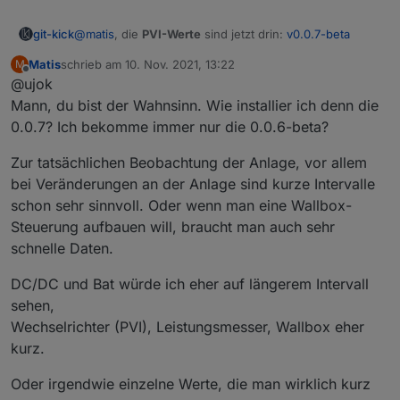
@
matis
, die
PVI-Werte
sind jetzt drin:
v0.0.7-beta
git-kick
Matis
schrieb am
10. Nov. 2021, 13:22
M
Zur Performance: es sind natürlich jetzt schon viele
zuletzt editiert von
Offline
@ujok
Werte, aber ich denke das Hauptproblem ist die
dynamische Objektstruktur (je nachdem wieviele BATs,
Die Idee mit der
Auswahl von Werten und deren
Mann, du bist der Wahnsinn. Wie installier ich denn die
PVIs etc. gefunden werden). Jeder State wird deshalb
Update-Frequenz
hatte ich auch schon. Aber eine
0.0.7? Ich bekomme immer nur die 0.0.6-beta?
aktuell mittels
setObjectNotExists()
geschrieben, was
Konfig-Seite, in der man das alles pro Wert einzeln
Eine Frage zum Thema
Update-Frequenz 1-3 sec
:
vermutlich Overkill (mangels besserem Wissen) ist.
einstellen kann, mag ich mir gar nicht vorstellen - und
welchen Zweck hat eine so hohe zeitliche Auflösung?
Zur tatsächlichen Beobachtung der Anlage, vor allem
Wer kann mir hier helfen: wie behandelt man
auch nicht programmieren
Ich denke der ioBroker ist doch nicht für real-time
bei Veränderungen an der Anlage sind kurze Intervalle
dynamische Objektstrukturen auf "schlanke" Weise?
Prozessteuerung gedacht... und für die
Also da wäre eine schlaue Systematik gefragt, z.B.
schon sehr sinnvoll. Oder wenn man eine Wallbox-
Langzeitbetrachtung läuft bei mir nebenher noch
(feste) Bereiche, die man de/aktivieren kann und
InfluxDB mit Grafana (Werte alle 5 sec), das ist
(feste) Gruppen, denen man ein Abfrageintervall
Steuerung aufbauen will, braucht man auch sehr
hocheffizient bzgl. CPU und Speicher.
zuordnen kann. Vorschläge sind willkommen.
schnelle Daten.
DC/DC und Bat würde ich eher auf längerem Intervall
sehen,
Wechselrichter (PVI), Leistungsmesser, Wallbox eher
kurz.
Oder irgendwie einzelne Werte, die man wirklich kurz