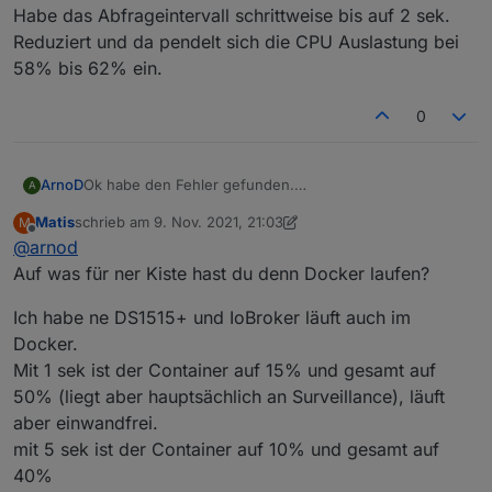
Habe das Abfrageintervall schrittweise bis auf 2 sek.
Reduziert und da pendelt sich die CPU Auslastung bei
58% bis 62% ein.
0
Ok habe den Fehler gefunden.
ArnoD
A
Da mehr Daten vom E3DC abgerufen werden führt ein
Matis
schrieb am
9. Nov. 2021, 21:03
M
Abfrageintervall von 1 sek. in den Einstellungen dazu
Nachtrag:
zuletzt editiert von Matis
11. Sept. 2021, 22:10
Offline
@
arnod
das der iobroker komplett einfriert. Habe jetzt 60 sek.
Habe jetzt das Abfrageintervall auf 5 sek. Eingestellt.
Eingestellt und es schein zu laufen.
Meine Synology auf der iobroker im Docker Container
Habe das Abfrageintervall schrittweise bis auf 2 sek.
Auf was für ner Kiste hast du denn Docker laufen?
installiert ist, hat ohne e3dc-rscp Adapter eine CPU
Reduziert und da pendelt sich die CPU Auslastung bei
Auslastung von 18%-20 %.
58% bis 62% ein.
Ich habe ne DS1515+ und IoBroker läuft auch im
Wenn ich den Adapter starte, steigt diese sofort auf 43-
Docker.
46%
Mit 1 sek ist der Container auf 15% und gesamt auf
50% (liegt aber hauptsächlich an Surveillance), läuft
aber einwandfrei.
mit 5 sek ist der Container auf 10% und gesamt auf
40%