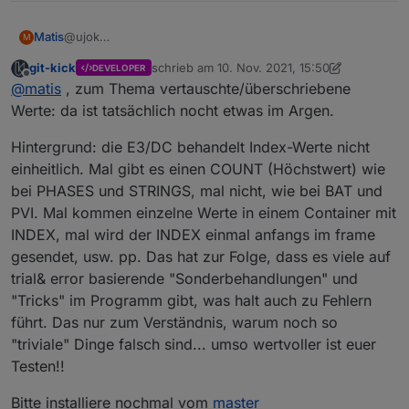
@ujok
Matis
M
Ich hab die Werte mal in mein VIS eingebaut. Dabei ist mir
git-kick
schrieb am
10. Nov. 2021, 15:50
DEVELOPER
aufgefallen, dass die String-Werte (U,I,P) von PVI#0 (in
P.S. Mein Intervall ist auf 15 Sek. Ich bekomme jetzt auch
zuletzt editiert von git-kick
11. Okt. 2021, 16:5
Offline
@
matis
, zum Thema vertauschte/überschriebene
PVI#1 werden ja keine Verzeichnisse angezeigt) ganz
mit jedem Update eine log-Eintrag:
kurz für den Bruchteil einer Sekunde die korrekten
Received data type ERROR with value 3 - tag REQ_DATA
Werte: da ist tatsächlich nocht etwas im Argen.
Werte von PVI#0 anzeigen und dann auf die Werte von
PVI#1 umspringen.
Hintergrund: die E3/DC behandelt Index-Werte nicht
Es scheinen alle Werte da zu sein, aber irgendwie
einheitlich. Mal gibt es einen COUNT (Höchstwert) wie
übereinander. Vielleicht hilft das?!
bei PHASES und STRINGS, mal nicht, wie bei BAT und
PVI. Mal kommen einzelne Werte in einem Container mit
INDEX, mal wird der INDEX einmal anfangs im frame
gesendet, usw. pp. Das hat zur Folge, dass es viele auf
trial& error basierende "Sonderbehandlungen" und
"Tricks" im Programm gibt, was halt auch zu Fehlern
führt. Das nur zum Verständnis, warum noch so
"triviale" Dinge falsch sind... umso wertvoller ist euer
Testen!!
Bitte installiere nochmal vom
master