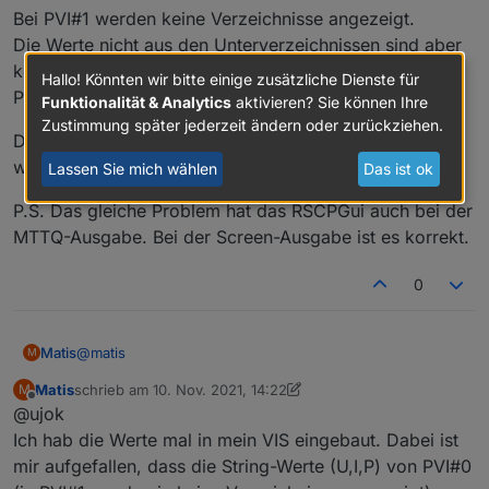
Bei PVI#1 werden keine Verzeichnisse angezeigt.
auch noch stabil auf schwächeren Systemen laufen.
Hab aber keine Idee wie komplex das ist. Nur so
Die Werte nicht aus den Unterverzeichnissen sind aber
brainstorming.
korrekt, d.h. z.B. Seriennummer wird bei PVI#1 und
Hallo! Könnten wir bitte einige zusätzliche Dienste für
PVI#0 korrekt gezeigt.
Funktionalität & Analytics
aktivieren? Sie können Ihre
Zustimmung später jederzeit ändern oder zurückziehen.
D.h. die Unterzeichnisse scheinen vertaucht, bzw.
werden nicht angezeigt.
Lassen Sie mich wählen
Das ist ok
P.S. Das gleiche Problem hat das RSCPGui auch bei der
MTTQ-Ausgabe. Bei der Screen-Ausgabe ist es korrekt.
0
@
matis
Matis
M
Matis
schrieb am
10. Nov. 2021, 14:22
M
So jetzt habe ich auch die 0.0.7-beta. Sehr krass.
zuletzt editiert von Matis
11. Okt. 2021, 15:25
Offline
@ujok
Bei PVI#0 werden Unterverzeichnisse für Phase, String
und Temp. angezeigt. Diese enthalten aber die Werte
Bei PVI#1 werden keine Verzeichnisse angezeigt.
Ich hab die Werte mal in mein VIS eingebaut. Dabei ist
von PVI#1.
Die Werte nicht aus den Unterverzeichnissen sind aber
mir aufgefallen, dass die String-Werte (U,I,P) von PVI#0
korrekt, d.h. z.B. Seriennummer wird bei PVI#1 und
D.h. die Unterzeichnisse scheinen vertaucht, bzw.