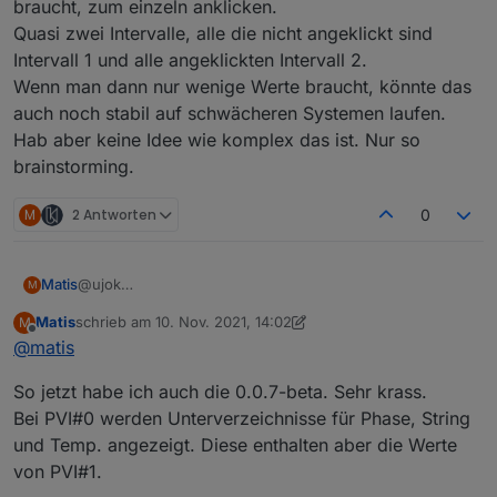
braucht, zum einzeln anklicken.
Quasi zwei Intervalle, alle die nicht angeklickt sind
Intervall 1 und alle angeklickten Intervall 2.
Wenn man dann nur wenige Werte braucht, könnte das
auch noch stabil auf schwächeren Systemen laufen.
Hab aber keine Idee wie komplex das ist. Nur so
brainstorming.
M
2 Antworten
0
@ujok
Matis
M
Mann, du bist der Wahnsinn. Wie installier ich denn die
Matis
schrieb am
10. Nov. 2021, 14:02
M
0.0.7? Ich bekomme immer nur die 0.0.6-beta?
Zur tatsächlichen Beobachtung der Anlage, vor allem bei
zuletzt editiert von Matis
11. Okt. 2021, 15:04
Offline
@
matis
Veränderungen an der Anlage sind kurze Intervalle
schon sehr sinnvoll. Oder wenn man eine Wallbox-
DC/DC und Bat würde ich eher auf längerem Intervall
So jetzt habe ich auch die 0.0.7-beta. Sehr krass.
Steuerung aufbauen will, braucht man auch sehr
sehen,
schnelle Daten.
Wechselrichter (PVI), Leistungsmesser, Wallbox eher
Oder irgendwie einzelne Werte, die man wirklich kurz
Bei PVI#0 werden Unterverzeichnisse für Phase, String
kurz.
braucht, zum einzeln anklicken.
und Temp. angezeigt. Diese enthalten aber die Werte
Quasi zwei Intervalle, alle die nicht angeklickt sind
von PVI#1.
Intervall 1 und alle angeklickten Intervall 2.
Wenn man dann nur wenige Werte braucht, könnte das