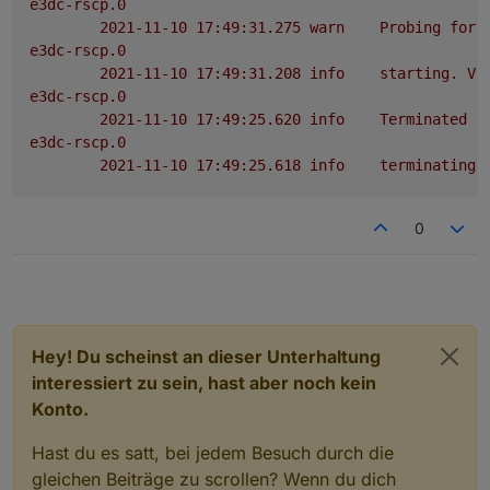
e3dc-rscp.0
2021-11-10 17:49:31.275	
warn
Probing
for
e3dc-rscp.0
2021-11-10 17:49:31.208	
info
starting.
Ve
e3dc-rscp.0
2021-11-10 17:49:25.620	
info
Terminated
(
e3dc-rscp.0
2021-11-10 17:49:25.618	
info
terminating
0
Hey! Du scheinst an dieser Unterhaltung
interessiert zu sein, hast aber noch kein
Konto.
Hast du es satt, bei jedem Besuch durch die
gleichen Beiträge zu scrollen? Wenn du dich