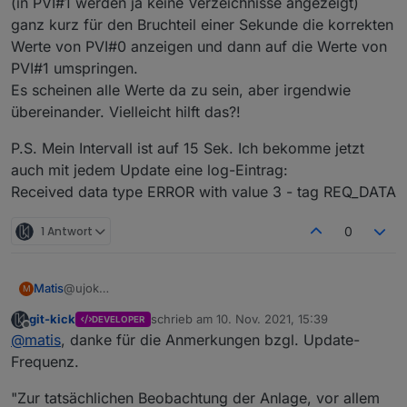
(in PVI#1 werden ja keine Verzeichnisse angezeigt)
PVI#0 korrekt gezeigt.
werden nicht angezeigt.
ganz kurz für den Bruchteil einer Sekunde die korrekten
P.S. Das gleiche Problem hat das RSCPGui auch bei der
MTTQ-Ausgabe. Bei der Screen-Ausgabe ist es korrekt.
Werte von PVI#0 anzeigen und dann auf die Werte von
PVI#1 umspringen.
Es scheinen alle Werte da zu sein, aber irgendwie
übereinander. Vielleicht hilft das?!
P.S. Mein Intervall ist auf 15 Sek. Ich bekomme jetzt
auch mit jedem Update eine log-Eintrag:
Received data type ERROR with value 3 - tag REQ_DATA
1 Antwort
0
@ujok
Matis
M
Mann, du bist der Wahnsinn. Wie installier ich denn die
git-kick
schrieb am
10. Nov. 2021, 15:39
DEVELOPER
0.0.7? Ich bekomme immer nur die 0.0.6-beta?
Zur tatsächlichen Beobachtung der Anlage, vor allem bei
zuletzt editiert von
Offline
@
matis
, danke für die Anmerkungen bzgl. Update-
Veränderungen an der Anlage sind kurze Intervalle
schon sehr sinnvoll. Oder wenn man eine Wallbox-
DC/DC und Bat würde ich eher auf längerem Intervall
Frequenz.
Steuerung aufbauen will, braucht man auch sehr
sehen,
schnelle Daten.
Wechselrichter (PVI), Leistungsmesser, Wallbox eher
Oder irgendwie einzelne Werte, die man wirklich kurz
"Zur tatsächlichen Beobachtung der Anlage, vor allem