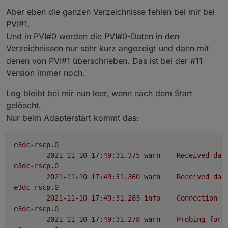
Aber eben die ganzen Verzeichnisse fehlen bei mir bei
PVI#1.
Und in PVI#0 werden die PVI#0-Daten in den
Verzeichnissen nur sehr kurz angezeigt und dann mit
denen von PVI#1 überschrieben. Das ist bei der #11
Version immer noch.
Log bleibt bei mir nun leer, wenn nach dem Start
gelöscht.
Nur beim Adapterstart kommt das:
e3dc-rscp.0
2021-11-10 17:49:31.375	
warn
Received
dat
e3dc-rscp.0
2021-11-10 17:49:31.360	
warn
Received
dat
e3dc-rscp.0
2021-11-10 17:49:31.283	
info
Connection
t
e3dc-rscp.0
2021-11-10 17:49:31.278	
warn
Probing
for