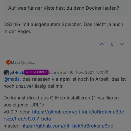
upload [11] e3dc-rscp.admin /opt/iobroker/node_m
Auf was für ner Kiste hast du denn Docker laufen?
upload [10] e3dc-rscp.admin /opt/iobroker/node_m
DS218+ mit ausgebautem Speicher. Das reicht ja auch
upload [9] e3dc-rscp.admin /opt/iobroker/node_mo
in der Regel.
upload [8] e3dc-rscp.admin /opt/iobroker/node_mo
0
upload [7] e3dc-rscp.admin /opt/iobroker/node_mo
upload [6] e3dc-rscp.admin /opt/iobroker/node_mo
@ujok
Matis
M
krieg jetzt Fehler beim Installieren, kommt wahrscheinlich
git-kick
schrieb am
10. Nov. 2021, 16:01
DEVELOPER
gar nicht bei mir an.
$ iobroker url ioBroker.e3dc-rscp --host buanet-
upload [5] e3dc-rscp.admin /opt/iobroker/node_mo
zuletzt editiert von git-kick
11. Okt. 2021, 17:0
Offline
@
matis
, das releasen via
npm
ist noch in Arbeit, das ist
install ioBroker.e3dc-rscp

noch unzuverlässig bei mir.
upload [4] e3dc-rscp.admin /opt/iobroker/node_mo
NPM version: 6.14.15

Du kannst direkt aus GitHub installieren ("Installieren
upload [3] e3dc-rscp.admin /opt/iobroker/node_mo
aus eigener URL"):
npm install ioBroker.e3dc-rscp --loglevel error
upload [2] e3dc-rscp.admin /opt/iobroker/node_mo
v0.0.7-beta:
https://github.com/git-kick/ioBroker.e3dc-
rscp/tree/v0.0.7-beta
npm ERR! code E404

upload [1] e3dc-rscp.admin /opt/iobroker/node_mo
master:
https://github.com/git-kick/ioBroker.e3dc-
npm ERR! 404 Not Found - GET https://registry.n