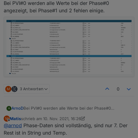
Offline
Bei PVI#0 werden alle Werte bei der Phase#0
angezeigt, bei Phase#1 und 2 fehlen einige.
M
3 Antworten
0
ArnoD
Bei PVI#0 werden alle Werte bei der Phase#0
A
angezeigt, bei Phase#1 und 2 fehlen einige.
Matis
schrieb am
10. Nov. 2021, 16:26
M
zuletzt editiert von Matis
11. Okt. 2021, 17:51
Offline
@
arnod
Phase-Daten sind vollständig, sind nur 7. Der
Rest ist in String und Temp.