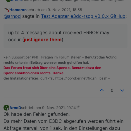
es massive Probleme.
Homoran
schrieb am
9. Nov. 2021, 18:55
Nach dem Starten der Instanz ist iobroker nach ca. 5
Habe im LOG folgende Meldungen beim Start:
zuletzt editiert von
Nicht stören
@
arnod
sagte in
Test Adapter e3dc-rscp v0.0.x GitHub
:
min komplett abgestürzt.
Kann jetzt nicht mit Sicherheit sagen, dass es am
2021-11-09 19:13:13.508 - info: host.iobroker "
Adapter liegt und werde das noch testen.
2021-11-09 19:13:13.689 - info: host.iobroker 
up to 4 messages about received ERROR may
Es werden jetzt alle Batterien richtig angezeigt.
2021-11-09 19:13:17.557 - info: e3dc-rscp.0 (6
occur (
just ignore them
)
2021-11-09 19:13:17.751 - warn: e3dc-rscp.0 (6
2021-11-09 19:13:17.774 - info: e3dc-rscp.0 (68
2021-11-09 19:13:17.965 - warn: e3dc-rscp.0 (6
kein Support per PN! - Fragen im Forum stellen -
Benutzt das Voting
rechts unten im Beitrag wenn er euch geholfen hat.
Das Forum freut sich über eine Spende. Benutzt dazu den
Spendenbutton oben rechts. Danke!
der Installationsfixer:
curl -fsL https://iobroker.net/fix.sh | bash -
0
ArnoD
schrieb am
9. Nov. 2021, 19:14
A
zuletzt editiert von ArnoD
11. Sept. 2021, 21:07
Offline
Ok habe den Fehler gefunden.
Da mehr Daten vom E3DC abgerufen werden führt ein
Abfrageintervall von 1 sek. in den Einstellungen dazu