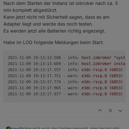
values, have a look at the (simpler)
Modbus adapter
.
are in experimental state.
The adapter alpha/beta was originally published at
Nach dem Starten der Instanz ist iobroker nach ca. 5
GitHub
min komplett abgestürzt.
Kann jetzt nicht mit Sicherheit sagen, dass es am
Adapter liegt und werde das noch testen.
Es werden jetzt alle Batterien richtig angezeigt.
Habe im LOG folgende Meldungen beim Start:
2021-11-09 19:13:13.508 - info:
host.iobroker
"syste
2021-11-09 19:13:13.689 - info:
host.iobroker
instan
2021-11-09 19:13:17.557 - info:
e3dc-rscp.0
(6853)
s
2021-11-09 19:13:17.751 - warn:
e3dc-rscp.0
(6853)
P
2021-11-09 19:13:17.774 - info:
e3dc-rscp.0
(6853)
C
2021-11-09 19:13:17.965 - warn:
e3dc-rscp.0
(6853)
R
2021-11-09 19:13:17.977 - warn:
e3dc-rscp.0
(6853)
R
0
Habe jetzt auch das Update gemacht, aber bei mir gibt
ArnoD
A