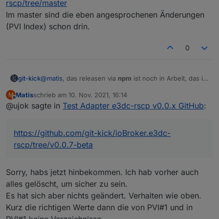
rscp/tree/master
upload [0] e3dc-rscp.admin /opt/iobroker/node_mo
Im master sind die eben angesprochenen Änderungen
npm ERR! 404 npm ERR! 404 'ioBroker.e3dc-rscp@l
(PVI Index) schon drin.
Process exited with code 0
npm ERR! 404 Your package name is not valid, be
0
npm ERR! A complete log of this run can be foun
upload [14] e3dc-rscp.admin /opt/iobroker/node_
@
matis
, das releasen via
npm
ist noch in Arbeit, das ist
git-kick
noch unzuverlässig bei mir.
upload [13] e3dc-rscp.admin /opt/iobroker/node_
Matis
schrieb am
10. Nov. 2021, 16:14
M
Du kannst direkt aus GitHub installieren ("Installieren
zuletzt editiert von
Offline
@ujok sagte in
Test Adapter e3dc-rscp v0.0.x GitHub
:
aus eigener URL"):
upload [12] e3dc-rscp.admin /opt/iobroker/node_
v0.0.7-beta:
https://github.com/git-kick/ioBroker.e3dc-
rscp/tree/v0.0.7-beta
upload [11] e3dc-rscp.admin /opt/iobroker/node_
https://github.com/git-kick/ioBroker.e3dc-
master:
https://github.com/git-kick/ioBroker.e3dc-
rscp/tree/master
rscp/tree/v0.0.7-beta
upload [10] e3dc-rscp.admin /opt/iobroker/node_
Im master sind die eben angesprochenen Änderungen
(PVI Index) schon drin.
upload [9] e3dc-rscp.admin /opt/iobroker/node_m
Sorry, habs jetzt hinbekommen. Ich hab vorher auch
alles gelöscht, um sicher zu sein.
upload [8] e3dc-rscp.admin /opt/iobroker/node_m
Es hat sich aber nichts geändert. Verhalten wie oben.
upload [7] e3dc-rscp.admin /opt/iobroker/node_m
Kurz die richtigen Werte dann die von PVI#1 und in