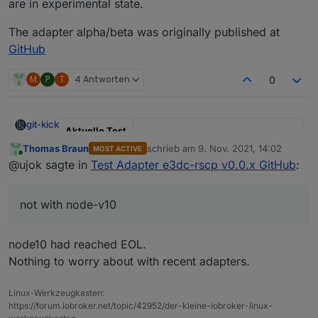
are in experimental state.
The adapter alpha/beta was originally published at
GitHub
M
P
T
4 Antworten
0
git-kick
Aktuelle Test
Version
v1.0.0
Thomas Braun
schrieb am
9. Nov. 2021, 14:02
MOST ACTIVE
zuletzt editiert von
Online
@ujok sagte in
Test Adapter e3dc-rscp v0.0.x GitHub
:
Veröffentlichu
20.01.2022
ngsdatum
not with node-v10
Github Link
https://github.com/git-
kick/ioBroker.e3dc-rscp/tree/v1.0.0
node10 had reached EOL.
Control your E3/DC power station using the
Nothing to worry about with recent adapters.
proprietary RSCP protocol
which allows for reading
state values and also set control parameters, e.g.
The e3dc-rscp adapter was developed for the E3/DC
Linux-Werkzeugkasten:
setting the charge power limit. This is the advantage of
S10
device. One may assume other E3/DC devices
https://forum.iobroker.net/topic/42952/der-kleine-iobroker-linux-
RSCP compared to the standard Modbus, which is only
provide a similar interface, but I cannot verify this.
As of v1.0.0,
the adapter supports the EMS (partially),