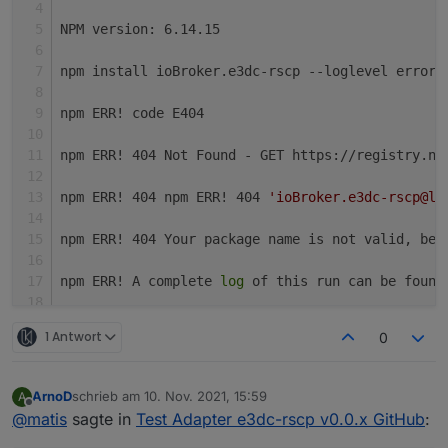
sind... umso wertvoller ist euer Testen!!
NPM version: 6.14.15
npm install ioBroker.e3dc-rscp --loglevel error 
npm ERR! code E404
npm ERR! 404 Not Found - GET https://registry.np
npm ERR! 404 npm ERR! 404 
'ioBroker.e3dc-rscp@la
npm ERR! 404 Your package name is not valid, bec
npm ERR! A complete 
log
 of this run can be found
upload [14] e3dc-rscp.admin /opt/iobroker/node_m
1 Antwort
0
upload [13] e3dc-rscp.admin /opt/iobroker/node_m
ArnoD
schrieb am
10. Nov. 2021, 15:59
A
zuletzt editiert von
upload [12] e3dc-rscp.admin /opt/iobroker/node_m
Offline
@
matis
sagte in
Test Adapter e3dc-rscp v0.0.x GitHub
: