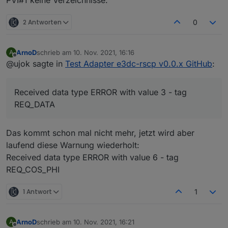
PVI#1 keine Verzeichnisse.
upload [6] e3dc-rscp.admin /opt/iobroker/node_m
upload [5] e3dc-rscp.admin /opt/iobroker/node_m
2 Antworten
0
upload [4] e3dc-rscp.admin /opt/iobroker/node_m
ArnoD
schrieb am
10. Nov. 2021, 16:16
A
zuletzt editiert von
upload [3] e3dc-rscp.admin /opt/iobroker/node_m
Offline
@ujok sagte in
Test Adapter e3dc-rscp v0.0.x GitHub
:
upload [2] e3dc-rscp.admin /opt/iobroker/node_m
Received data type ERROR with value 3 - tag
upload [1] e3dc-rscp.admin /opt/iobroker/node_m
REQ_DATA
upload [0] e3dc-rscp.admin /opt/iobroker/node_m
Das kommt schon mal nicht mehr, jetzt wird aber
laufend diese Warnung wiederholt:
Received data type ERROR with value 6 - tag
REQ_COS_PHI
1 Antwort
1
ArnoD
schrieb am
10. Nov. 2021, 16:21
A
zuletzt editiert von