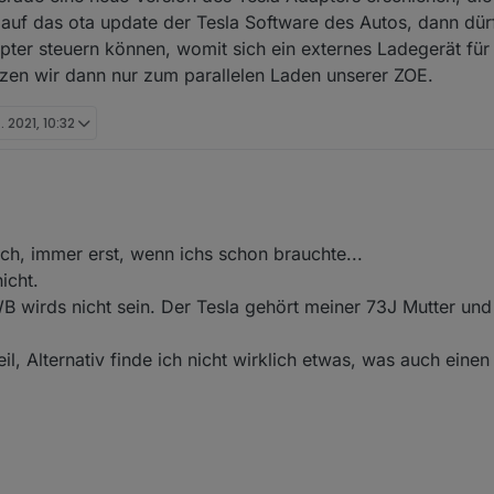
r auf das ota update der Tesla Software des Autos, dann dü
ter steuern können, womit sich ein externes Ladegerät für 
tzen wir dann nur zum parallelen Laden unserer ZOE.
. 2021, 10:32
che Boxen. Ich habe einen go-e charger, da der sehr gut zu steuern geht
h, immer erst, wenn ichs schon brauchte...
hr gut ist. Kann ich empfehlen.
sla 99.9% über des mitgelieferte Schukokabel, da der Tesla sich sowies
icht.
t. Schnelleres Laden ist quasi nie notwendig, da ich nur ca. 100 km pr
 wirds nicht sein. Der Tesla gehört meiner 73J Mutter und 
st das Auto wieder nachzuladen, auch mit 1,1 - 3 kW, die das Steckerteil 
o ist gerade eine neue Version des Tesla Adapters erschienen, die ein
il, Alternativ finde ich nicht wirklich etwas, was auch einen
 nur auf das ota update der Tesla Software des Autos, dann dürfte man
n können, womit sich ein externes Ladegerät für mich entgültig erledig
zum parallelen Laden unserer ZOE.