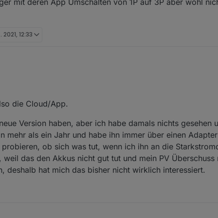
er mit deren App Umschalten von 1P auf 3P aber wohl nich
 nur auf das ota update der Tesla Software des Autos, dann dürfte man
n können, womit sich ein externes Ladegerät für mich entgültig erledig
zum parallelen Laden unserer ZOE.
. 2021, 12:33
oker/mqtt oder über die App? Bin gerade am einlesen in die Thematik, d
 will.
o-e charger mit deren App Umschalten von 1P auf 3P aber wohl nicht üb
also die Cloud/App.
 neue Version haben, aber ich habe damals nichts gesehen 
hon mehr als ein Jahr und habe ihn immer über einen Adapte
l probieren, ob sich was tut, wenn ich ihn an die Starkstro
en, weil das den Akkus nicht gut tut und mein PV Überschuss 
deshalb hat mich das bisher nicht wirklich interessiert.