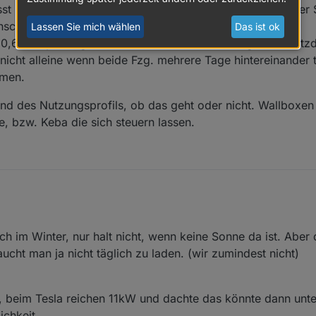
st Du aber eine sehr große Anlage haben, sonst reicht der 
isierung so ein unendliches und nerviges Thema, die Leute das begreif
 Kopf gepflanzt haben), dass ich mit 22kW und 3p bestens bedient bin, 
anscheinend wohl besonderen Umstände natürlich nicht.
Lassen Sie mich wählen
Das ist ok
nun auch wirklich perfekt und optimal.
 10,66 kWp Anlage über PV Laden: Im Sommer gibt es trot
nicht alleine wenn beide Fzg. mehrere Tage hintereinander 
men.
nd des Nutzungsprofils, ob das geht oder nicht. Wallboxen g
 bzw. Keba die sich steuern lassen.
Da musst Du aber eine sehr große Anlage haben, sonst reicht der Strom 
ch im Winter, nur halt nicht, wenn keine Sonne da ist. Abe
heinend wohl besonderen Umstände natürlich nicht.
 einer 10,66 kWp Anlage über PV Laden: Im Sommer gibt es trotzdem n
en anhand des Nutzungsprofils, ob das geht oder nicht. Wallboxen gibt 
aucht man ja nicht täglich zu laden. (wir zumindest nicht)
ne wenn beide Fzg. mehrere Tage hintereinander tagsüber nicht da sind
e, bzw. Keba die sich steuern lassen.
g, beim Tesla reichen 11kW und dachte das könnte dann unter
ichkeit.