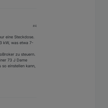
#4
 versteht das Getue
pter in ioBroker
nur eine Steckdose.
- 3 kW, was etwa 7-
oBroker zu steuern.
einer 73 J Dame
 so einstellen kann,