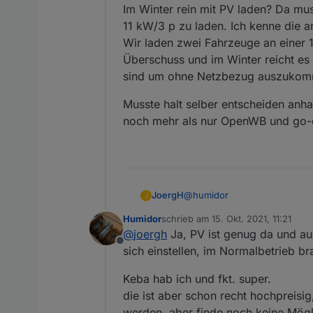
Im Winter rein mit PV laden? Da mus
Das war damals bei der Real
sich das so vehement in den
11 kW/3 p zu laden. Ich kenne die 
7kW 1p nichts und so läufts 
Wir laden zwei Fahrzeuge an einer
Überschuss und im Winter reicht es 
sind um ohne Netzbezug auszukom
Musste halt selber entscheiden anha
noch mehr als nur OpenWB und go-e,
@
humidor
JoergH
J
Humidor
schrieb am
15. Okt. 2021, 11:21
Im Winter rein mit PV laden? 
zuletzt editiert von
@
joergh
Ja, PV ist genug da und au
zu laden. Ich kenne die ansc
Offline
Wir laden zwei Fahrzeuge an
Musste halt selber entscheid
sich einstellen, im Normalbetrieb br
Winter reicht es nicht allei
mehr als nur OpenWB und go-
auszukommen.
Keba hab ich und fkt. super.
die ist aber schon recht hochpreisi
werden, aber finde noch keine Mögl