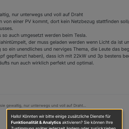
ladekabel enthalten, also braucht man da nichts kaufen, sondern nur ei
o einstellt, beim Model 3 zwischen 5 und 13 A, also 1,1 - 3 kW, was etwa
 geht auch ohne.
ltig, nur unterwegs und voll auf Draht
 demnächst auch über die APP einstellbar sein, ebenso wie über ioBrok
, wenn man schneller laden will, was man aber gerade bei einer 73 J D
n von einer PV kommt, dort kein Netzbezug stattfinden soll/
 95% am Tag rumsteht. Einfach ist es auch, weil man es so einstellen k
usses.
 lädt er los.
s so auch umgesetzt werden beim Tesla.
 dahintümpelt, der muss geladen werden wenn Licht da ist un
g so ein unendliches und nerviges Thema, die Leute das beg
pf gepflanzt haben), dass ich mit 22kW und 3p bestens bed
äufts nun auch wirklich perfekt und optimal.
sie gewaltig, nur unterwegs und voll auf Draht
das Laden von einer PV kommt, dort kein Netzbezug stattfinden soll/darf.
Hallo! Könnten wir bitte einige zusätzliche Dienste für
rschusses.
und muss so auch umgesetzt werden beim Tesla.
Funktionalität & Analytics
aktivieren? Sie können Ihre
 mit 1kW dahintümpelt, der muss geladen werden wenn Licht da ist und ni
Zustimmung später jederzeit ändern oder zurückziehen.