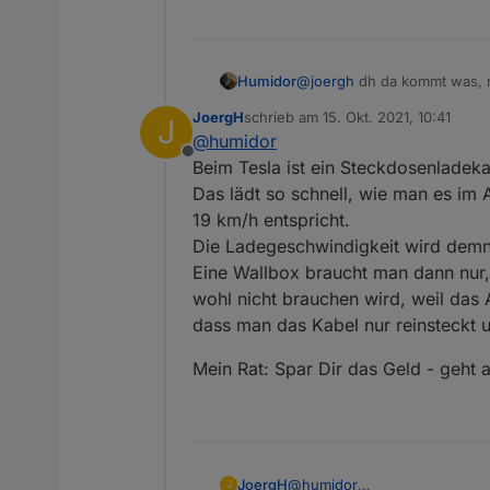
Humidor
@
joergh
dh da kommt was, na
dh die normale Tesla WB kan
JoergH
schrieb am
15. Okt. 2021, 10:41
J
zuerst ein Knochen und dann
zuletzt editiert von
@
humidor
sowieso nicht.
Offline
eine openWB sehe ich nicht a
Beim Tesla ist ein Steckdosenladeka
betrifft.
Das lädt so schnell, wie man es im 
Bleibt aktuell nur die Keba...
19 km/h entspricht.
Die Ladegeschwindigkeit wird demnä
Eine Wallbox braucht man dann nur,
wohl nicht brauchen wird, weil das 
dass man das Kabel nur reinsteckt u
Mein Rat: Spar Dir das Geld - geht 
@
humidor
JoergH
J