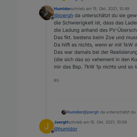
Beim Tesla ist ein Steckdosen
Humidor
schrieb am
15. Okt. 2021, 10:49
so schnell, wie man es im Aut
Mein Rat: Spar Dir das Geld -
zuletzt editiert von
@
joergh
da unterschätzt du sie gewa
Die Ladegeschwindigkeit wird
Offline
Wallbox braucht man dann nur
die Schwierigkeit ist, dass das Lade
brauchen wird, weil das Auto
die Ladung anhand des PV-Übersch
Kabel nur reinsteckt und schon
Das fkt. bestens beim Zoe und mus
Da hilft es nichts, wenn er mit 1kW
Das war damals bei der Realisierun
(die sich das so vehement in den Ko
mir das Bsp. 7kW 1p nichts und so l
BG
Humidor
@
joergh
da unterschätzt du 
die Schwierigkeit ist, dass 
JoergH
schrieb am
15. Okt. 2021, 10:58
J
Ladung anhand des PV-Übe
zuletzt editiert von
@
humidor
Das fkt. bestens beim Zoe 
Offline
Da hilft es nichts, wenn er