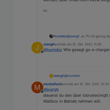
BG
@
joergh
Ja, PV ist genug da
Humidor
einstellen, im Normalbetrieb 
JoergH
schrieb am
15. Okt. 2021, 11:29
J
Keba hab ich und fkt. super.
zuletzt editiert von
@
humidor
Wie gesagt go-e charger 
die ist aber schon recht ho
Offline
aber finde noch keine Mögli
@
humidor
JoergH
J
micklafisch
schrieb am
15. Okt. 2021, 12:23
M
Es gibt ein paar ganz taugli
zuletzt editiert von
@
joergh
Preis-/Leistungsverhältnis se
Online
Allerdings lade ich meinen Te
steuerst du den über iobroker/mqtt 
den Lade-Start und Stop angeh
Wallbox in Betrieb nehmen will.
dazwischen immer genug Zeit i
Was die Ladestärke angeht, s