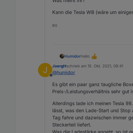
Was meint ihr?
Kann die Tesla WB (wäre um einiges
BG
Hallo
Humidor
JoergH
schrieb am
15. Okt. 2021, 09:41
J
Ich habe eine Keba 22kW WB
zuletzt editiert von
@
humidor
Nun kommt ein Tesla 3 ins 
Offline
11kW AC, mehr brauchts nich
Ob nun wieder eine Keba ode
Es gibt ein paar ganz taugliche Box
Eine Wandmontage mit feste
Per Lan-Verbindung dann di
Preis-/Leistungsverhältnis sehr gut 
Was meint ihr?
Kann die Tesla WB (wäre um
Allerdings lade ich meinen Tesla 99
lässt, was den Lade-Start und Stop 
Tag fahre und dazwischen immer gen
Steckerteil liefert.
Was die Ladestärke angeht, so ist g