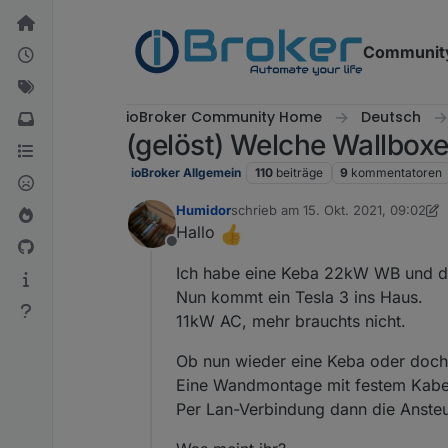
Weiter zum Inhalt
Communit
ioBroker Community Home
Deutsch
(gelöst) Welche Wallboxe
ioBroker Allgemein
110
beiträge
9
kommentatoren
Humidor
schrieb am
15. Okt. 2021, 09:02
zuletzt editiert von Humidor
Hallo
Offline
Ich habe eine Keba 22kW WB und das
Nun kommt ein Tesla 3 ins Haus.
11kW AC, mehr brauchts nicht.
Ob nun wieder eine Keba oder doch 
Eine Wandmontage mit festem Kabel 
Per Lan-Verbindung dann die Ansteu