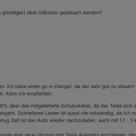
 günstiger) über ioBroker gesteuert werden?
 und das fkt. sehr gut diese mit PV -Überschuss anzusteuern.
Haus.
t.
r doch was anderes ist die aktuelle Frage.
en. Ich habe einen go-e charger, da der sehr gut zu steuer
m Kabel soll es sein, kein Knochen.
e Ansteuerung per ioBroker geführt mit PV Überschuss.
ist. Kann ich empfehlen.
 einiges günstiger) über ioBroker gesteuert werden?
.9% über des mitgelieferte Schukokabel, da der Tesla sich 
angeht. Schnelleres Laden ist quasi nie notwendig, da ich n
ug Zeit ist das Auto wieder nachzuladen, auch mit 1,1 - 3 
erade eine neue Version des Tesla Adapters erschienen, di