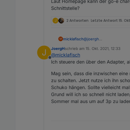
Laut Homepage kann der go-e charg
Steuerung enthält. Ich warte
Schnittstelle?
über den Tesla Adapter steuer
charger nutzen wir dann nur 
J
2 Antworten
Letzte Antwort
15. Okt
@
joergh
micklafisch
M
steuerst du den über iobr
JoergH
schrieb am
15. Okt. 2021, 12:33
J
Wallbox in Betrieb nehmen
Laut Homepage kann der g
zuletzt editiert von
@
micklafisch
Offline
Ich steuere den über den Adapter, 
Mag sein, dass die inzwischen eine
zu schalten. Jetzt nutze ich ihn sc
Schuko hängen. Sollte vielleicht ma
Grund will ich so schnell nicht lad
Sommer mal aus um auf 3p zu laden, 