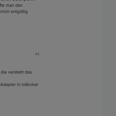
rfte man den
mich entgültig
#3
 und vom
o steuern lässt, was
o Tag fahre und
die versteht das
liefert.
en Datenpunkt zur
 Adapter in ioBroker
 den Ladestrom auch
t hätte. Den go-e