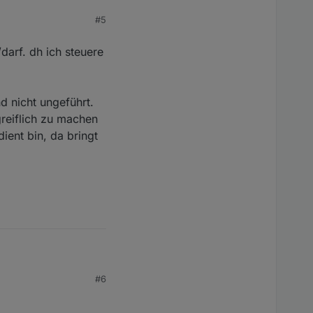
ne Steckdose. Das lädt
#5
 7-19 km/h entspricht.
er zu steuern. Eine
ame wohl nicht
darf. dh ich steuere
ann, dass man das
d nicht ungeführt.
reiflich zu machen
ient bin, da bringt
 dh ich steuere die
#6
cht ungeführt.