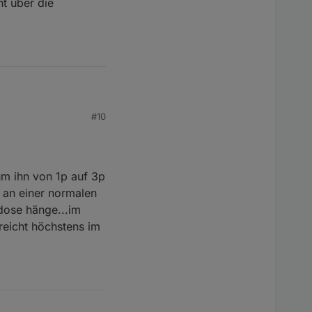
t über die
 den Ladestrom auch
t hätte. Den go-e
a ich auch eine
#10
er die Schnittstelle?
um ihn von 1p auf 3p
r an einer normalen
mdose hänge...im
reicht höchstens im