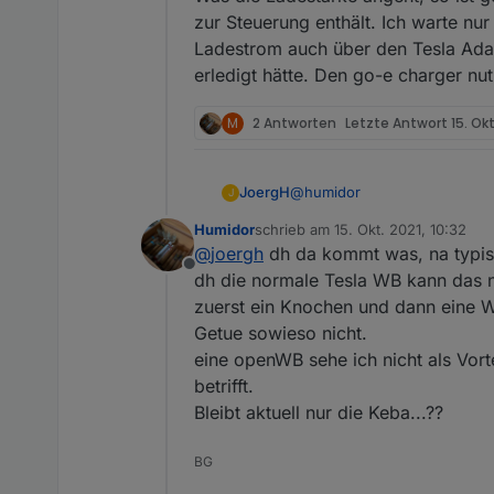
zur Steuerung enthält. Ich warte nu
Ladestrom auch über den Tesla Adap
erledigt hätte. Den go-e charger nu
M
2 Antworten
Letzte Antwort
15. Okt
@
humidor
JoergH
J
Humidor
schrieb am
15. Okt. 2021, 10:32
Es gibt ein paar ganz taugli
zuletzt editiert von
@
joergh
dh da kommt was, na typisc
Preis-/Leistungsverhältnis se
Offline
Allerdings lade ich meinen Te
dh die normale Tesla WB kann das n
den Lade-Start und Stop angeh
zuerst ein Knochen und dann eine WB
dazwischen immer genug Zeit i
Getue sowieso nicht.
Was die Ladestärke angeht, s
eine openWB sehe ich nicht als Vorte
Steuerung enthält. Ich warte
über den Tesla Adapter steuer
betrifft.
charger nutzen wir dann nur 
Bleibt aktuell nur die Keba...??
BG