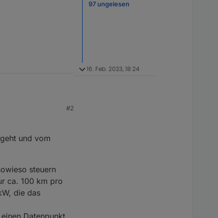
97 ungelesen
16. Feb. 2023, 18:24
#2
n geht und vom
sowieso steuern
ur ca. 100 km pro
kW, die das
e einen Datenpunkt