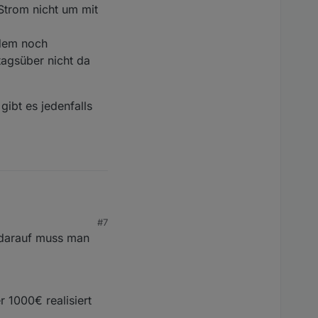
Strom nicht um mit
lich zu machen (die
da bringt mir das Bsp.
zdem noch
tagsüber nicht da
ibt es jedenfalls
#7
nicht um mit 11 kW/3 p
r darauf muss man
och Überschuss und im
es jedenfalls noch
 um ohne Netzbezug
 1000€ realisiert