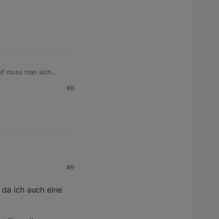
auf muss man sich
#8
0€ realisiert werden,
#9
 und vom
o steuern lässt, was
 da ich auch eine
o Tag fahre und
liefert.
en Datenpunkt zur