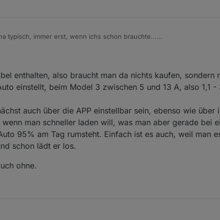
 typisch, immer erst, wenn ichs schon brauchte...
n das nicht.
 eine WB wirds nicht sein. Der Tesla gehört meiner 73J Mutter und die
ls Vorteil, Alternativ finde ich nicht wirklich etwas, was auch einen Ada
bel enthalten, also braucht man da nichts kaufen, sondern 
Auto einstellt, beim Model 3 zwischen 5 und 13 A, also 1,1 
??
chst auch über die APP einstellbar sein, ebenso wie über i
 wenn man schneller laden will, was man aber gerade bei 
Auto 95% am Tag rumsteht. Einfach ist es auch, weil man es
nd schon lädt er los.
auch ohne.