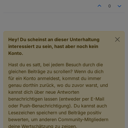
quasi).... Es geht viel auch ohne.... Aber um Dynamisch
0
nutzen zu können muss die box ja wissen was zu
verfügung steht... das wird bei jeder Box so sein...
Das wird aber wahrscheinlich nie bei uns "echt2 in
betrieb gehen... Es sieht super aus (Danke
@
lesiflo
),
aber ich habe keine möglichkeit das "vernünftig"
einzusetzen... benutze ich zum lernen, wie man
machen lösen kann
:-)
Hey! Du scheinst an dieser Unterhaltung
interessiert zu sein, hast aber noch kein
Konto.
Hast du es satt, bei jedem Besuch durch die
gleichen Beiträge zu scrollen? Wenn du dich
für ein Konto anmeldest, kommst du immer
genau dorthin zurück, wo du zuvor warst, und
kannst dich über neue Antworten
benachrichtigen lassen (entweder per E-Mail
oder Push-Benachrichtigung). Du kannst auch
Lesezeichen speichern und Beiträge positiv
bewerten, um anderen Community-Mitgliedern
deine Wertschätzung zu zeigen.