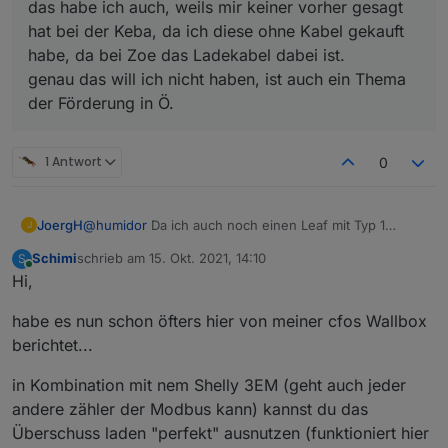
das habe ich auch, weils mir keiner vorher gesagt
hat bei der Keba, da ich diese ohne Kabel gekauft
habe, da bei Zoe das Ladekabel dabei ist.
genau das will ich nicht haben, ist auch ein Thema
der Förderung in Ö.
1 Antwort
0
JoergH
@
humidor
Da ich auch noch einen Leaf mit Typ 1
J
Stecker habe, war mir genau das wichtig, außerdem
Schimi
schrieb am
15. Okt. 2021, 14:10
S
habe ich gerne ein Kabel im Auto, da viele Ladestellen
zuletzt editiert von
Online
Hi,
unterwegs kein Kabel haben. So sind die
Anforderungen unterschiedlich.
habe es nun schon öfters hier von meiner cfos Wallbox
Der go-e charger ist in Österreich förderfähig, hat mit
dem Kabel wohl nichts zu tun.
berichtet...
in Kombination mit nem Shelly 3EM (geht auch jeder
andere zähler der Modbus kann) kannst du das
Überschuss laden "perfekt" ausnutzen (funktioniert hier