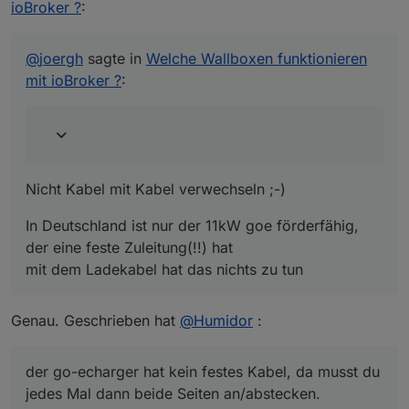
hat mit dem Kabel wohl nichts zu tun.
ioBroker ?
:
Nicht Kabel mit Kabel verwechseln ;-)
In Deutschland ist nur der 11kW goe förderfähig, der
@
joergh
sagte in
Welche Wallboxen funktionieren
eine feste Zuleitung(!!) hat
mit ioBroker ?
:
mit dem Ladekabel hat das nichts zu tun
Nicht Kabel mit Kabel verwechseln ;-)
In Deutschland ist nur der 11kW goe förderfähig,
der eine feste Zuleitung(!!) hat
mit dem Ladekabel hat das nichts zu tun
Genau. Geschrieben hat
@
Humidor
:
der go-echarger hat kein festes Kabel, da musst du
jedes Mal dann beide Seiten an/abstecken.