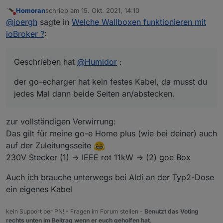
mit ioBroker ?
:
Homoran
schrieb am
15. Okt. 2021, 14:10
zuletzt editiert von
Nicht stören
@
joergh
sagte in
Welche Wallboxen funktionieren
@
joergh
sagte in
Welche Wallboxen funktionieren mit
mit ioBroker ?
:
ioBroker ?
:
Genau. Geschrieben hat
@
Humidor
:
Der go-e charger ist in Österreich
Geschrieben hat
@
Humidor
:
förderfähig, hat mit dem Kabel wohl nichts
der go-echarger hat kein festes Kabel, da musst
zu tun.
du jedes Mal dann beide Seiten an/abstecken.
der go-echarger hat kein festes Kabel, da musst du
das habe ich auch, weils mir keiner vorher gesagt
jedes Mal dann beide Seiten an/abstecken.
hat bei der Keba, da ich diese ohne Kabel gekauft
Nicht Kabel mit Kabel verwechseln ;-)
habe, da bei Zoe das Ladekabel dabei ist.
genau das will ich nicht haben, ist auch ein
In Deutschland ist nur der 11kW goe förderfähig,
zur vollständigen Verwirrung:
Thema der Förderung in Ö.
der eine feste Zuleitung(!!) hat
Das gilt für meine go-e Home plus (wie bei deiner) auch
mit dem Ladekabel hat das nichts zu tun
auf der Zuleitungsseite
230V Stecker (1) -> IEEE rot 11kW -> (2) goe Box
Auch ich brauche unterwegs bei Aldi an der Typ2-Dose
ein eigenes Kabel
kein Support per PN! - Fragen im Forum stellen -
Benutzt das Voting
rechts unten im Beitrag wenn er euch geholfen hat.