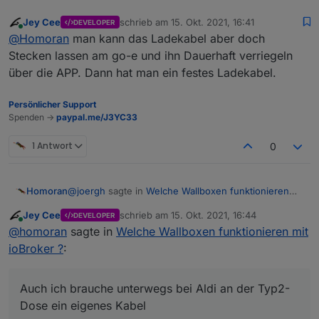
Jey Cee
schrieb am
15. Okt. 2021, 16:41
DEVELOPER
zuletzt editiert von
Online
@
Homoran
man kann das Ladekabel aber doch
Stecken lassen am go-e und ihn Dauerhaft verriegeln
über die APP. Dann hat man ein festes Ladekabel.
Persönlicher Support
Spenden ->
paypal.me/J3YC33
1 Antwort
0
@
joergh
sagte in
Welche Wallboxen funktionieren
Homoran
mit ioBroker ?
:
Jey Cee
schrieb am
15. Okt. 2021, 16:44
DEVELOPER
zuletzt editiert von
Online
Geschrieben hat
@
Humidor
:
@
homoran
sagte in
Welche Wallboxen funktionieren mit
ioBroker ?
:
zur vollständigen Verwirrung:
der go-echarger hat kein festes Kabel, da
Das gilt für meine go-e Home plus (wie bei deiner)
musst du jedes Mal dann beide Seiten
an/abstecken.
auch auf der Zuleitungsseite
Auch ich brauche unterwegs bei Aldi an der Typ2-
Auch ich brauche unterwegs bei Aldi an der Typ2-
Dose ein eigenes Kabel
230V Stecker (1) -> IEEE rot 11kW -> (2) goe Box
Dose ein eigenes Kabel