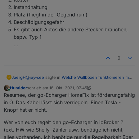
Instandhaltung
Platz (fliegt in der Gegend rum)
Beschädigungsgefahr
Es gibt auch Autos die andere Stecker brauchen,
bspw. Typ 1
...
0
@
jey-cee
sagte in
Welche Wallboxen funktionieren mit
JoergH
J
ioBroker ?
:
Humidor
schrieb am
16. Okt. 2021, 07:45
zuletzt editiert von Humidor
Online
@
homoran
sagte in
Welche Wallboxen
Resumee, der go-Echarger HomeFix ist förderungsfähig
funktionieren mit ioBroker ?
:
in Ö. Das Kabel lässt sich verriegeln. Einen Tesla -
Kosten
Knopf hat er nicht.
Instandhaltung
Auch ich brauche unterwegs bei Aldi an der
Platz (fliegt in der Gegend rum)
Wer von euch regelt den go-Echarger in ioBroker ?
Typ2-Dose ein eigenes Kabel
Beschädigungsgefahr
Es gibt auch Autos die andere Stecker brauchen,
(ext. HW wie Shelly, Zähler usw. benötige ich nicht,
bspw. Typ 1
alles vorhanden. Ich benötige nur die Regelbarkeit über
Das hab ich noch nicht ganz verstanden, an den