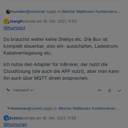
@
homoran
sagte in
Welche Wallboxen funktionieren
Humidor
mit ioBroker ?
:
JoergH
schrieb am
16. Okt. 2021, 11:53
J
zuletzt editiert von
Offline
@
humidor
@
schimi
sagte in
Welche Wallboxen
funktionieren mit ioBroker ?
:
dh du steuerst die go-echarger wb selbst an?
Du brauchst weiter keine Shellys etc. Die Box ist
darum gehts mir, selbst steuern, nicht steuern lassen!
komplett steuerbar, also ein- ausschalten, Ladestrom,
Im iobroker habe ich nur in meiner Vis
Vorteil go-echarger, Produkt bei mir um die Ecke
Kabelverriegelung etc.
einen schalter eingebaut um von
(Ersatz schnell verfügbar und sicher), eine Anfrage
überschuss auf "Max. Power"
bei go ist raus, mal sehen was sie mir zurück
umzuschalten, falls ich mal doch laden
Ich nutze den Adapter für ioBroker, der nutzt die
schreiben.
muss (gehen auch verschiedene
Cloudlösung (die auch die APP nutzt), aber man kann
Stromstärken, der übersichtshalber habe
ihn auch über MQTT direkt ansprechen.
ich nur Automatik und Max. Power) ...
1 Antwort
0
so in der Art?
@
schimi
sagte in
Welche Wallboxen funktionieren mit
Homoran
ioBroker ?
:
Schimi
schrieb am
16. Okt. 2021, 11:59
S
zuletzt editiert von
Online
@
homoran
Im iobroker habe ich nur in meiner Vis einen