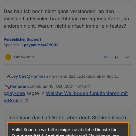
Das hab ich noch nicht ganz verstanden, an den
meisten Ladesäulen braucht man ein eigenes Kabel, an
anderen nicht. Warum nicht einfach immer ein festes?
Persönlicher Support
Spenden ->
paypal.me/J3YC33
J
1 Antwort
0
Jey Cee
@
Homoran
man kann das Ladekabel aber doch
Stecken lassen am go-e und ihn Dauerhaft verriegeln
Homoran
schrieb am
15. Okt. 2021, 16:48
über die APP. Dann hat man ein festes Ladekabel.
zuletzt editiert von Homoran
Nicht stören
@
jey-cee
sagte in
Welche Wallboxen funktionieren mit
ioBroker ?
:
man kann das Ladekabel aber doch Stecken lassen
am go-e und ihn Dauerhaft verriegeln über die APP
Hallo! Könnten wir bitte einige zusätzliche Dienste für
Funktionalität & Analytics
aktivieren? Sie können Ihre