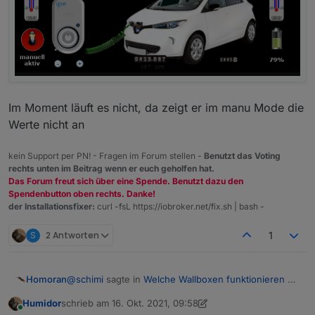
Im Moment läuft es nicht, da zeigt er im manu Mode die
Werte nicht an
kein Support per PN! - Fragen im Forum stellen -
Benutzt das Voting
rechts unten im Beitrag wenn er euch geholfen hat.
Das Forum freut sich über eine Spende. Benutzt dazu den
Spendenbutton oben rechts. Danke!
der Installationsfixer:
curl -fsL https://iobroker.net/fix.sh | bash -
S
2 Antworten
1
@
schimi
sagte in
Welche Wallboxen funktionieren mit
Homoran
ioBroker ?
:
Humidor
schrieb am
16. Okt. 2021, 09:58
zuletzt editiert von Humidor
Online