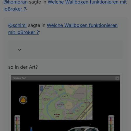
Im iobroker habe ich nur in meiner Vis einen
@
homoran
sagte in
Welche Wallboxen funktionieren mit
schalter eingebaut um von überschuss auf
ioBroker ?
:
so in der Art?
"Max. Power" umzuschalten, falls ich mal doch
laden muss (gehen auch verschiedene
Im Moment läuft es nicht, da zeigt er im manu Mode
Stromstärken, der übersichtshalber habe ich
@
schimi
sagte in
Welche Wallboxen funktionieren
die Werte nicht an
nur Automatik und Max. Power) ...
mit ioBroker ?
:
so in der Art?