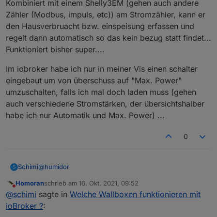
Kombiniert mit einem Shelly3EM (gehen auch andere
Zähler (Modbus, impuls, etc)) am Stromzähler, kann er
den Hausverbruacht bzw. einspeisung erfassen und
regelt dann automatisch so das kein bezug statt findet...
Funktioniert bisher super....
Im iobroker habe ich nur in meiner Vis einen schalter
eingebaut um von überschuss auf "Max. Power"
umzuschalten, falls ich mal doch laden muss (gehen
auch verschiedene Stromstärken, der übersichtshalber
habe ich nur Automatik und Max. Power) ...
0
@
humidor
Schimi
S
Homoran
schrieb am
16. Okt. 2021, 09:52
cfos, ja ich :-)
zuletzt editiert von
Nicht stören
@
schimi
sagte in
Welche Wallboxen funktionieren mit
Kann Modbus, http, etc....
ioBroker ?
: