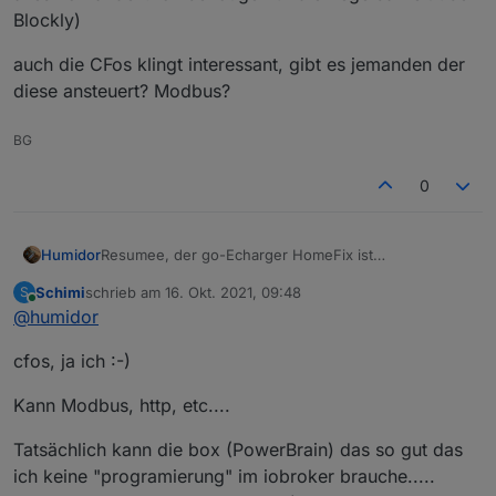
...
meisten Ladesäulen braucht man ein eigenes
Blockly)
Kabel, an anderen nicht. Warum nicht einfach
immer ein festes?
auch die CFos klingt interessant, gibt es jemanden der
diese ansteuert? Modbus?
BG
0
Resumee, der go-Echarger HomeFix ist
Humidor
förderungsfähig in Ö. Das Kabel lässt sich verriegeln.
Schimi
schrieb am
16. Okt. 2021, 09:48
S
Einen Tesla - Knopf hat er nicht.
Wer von euch regelt den go-Echarger in ioBroker ?
zuletzt editiert von
Online
@
humidor
(ext. HW wie Shelly, Zähler usw. benötige ich nicht,
alles vorhanden. Ich benötige nur die Regelbarkeit
auch die CFos klingt interessant, gibt es jemanden
cfos, ja ich :-)
über Blockly)
der diese ansteuert? Modbus?
Kann Modbus, http, etc....
Tatsächlich kann die box (PowerBrain) das so gut das
ich keine "programierung" im iobroker brauche.....