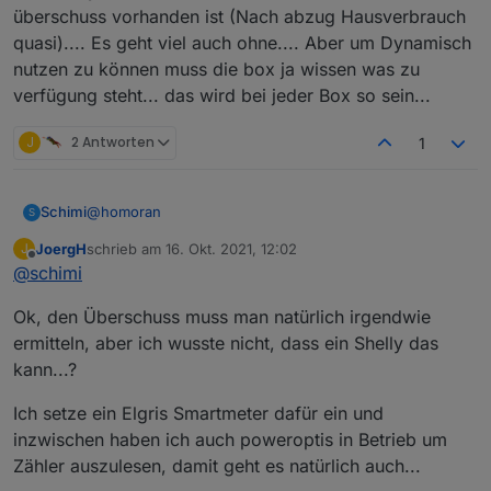
überschuss vorhanden ist (Nach abzug Hausverbrauch
quasi).... Es geht viel auch ohne.... Aber um Dynamisch
nutzen zu können muss die box ja wissen was zu
verfügung steht... das wird bei jeder Box so sein...
J
2 Antworten
1
@
homoran
Schimi
S
JoergH
schrieb am
16. Okt. 2021, 12:02
J
zur Zeit so:
zuletzt editiert von
Offline
@
schimi
spielen tu ich momentan daran:
Ok, den Überschuss muss man natürlich irgendwie
@
joergh
sagte in
Welche Wallboxen funktionieren mit
ermitteln, aber ich wusste nicht, dass ein Shelly das
ioBroker ?
:
kann...?
......
Du brauchst weiter keine Shellys etc. ....
Ich setze ein Elgris Smartmeter dafür ein und
Da hatte ich vorher auch die möglichkeit die Leistung
einzustellen... war aber "too much"
inzwischen haben ich auch poweroptis in Betrieb um
Der Shelly wird nur benutzt damit die Box weiss ob
Zähler auszulesen, damit geht es natürlich auch...
überschuss vorhanden ist (Nach abzug Hausverbrauch