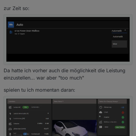
schalter eingebaut um von überschuss auf
so in der Art?
"Max. Power" umzuschalten, falls ich mal doch
zur Zeit so:
laden muss (gehen auch verschiedene
Im Moment läuft es nicht, da zeigt er im manu Mode
Stromstärken, der übersichtshalber habe ich
die Werte nicht an
nur Automatik und Max. Power) ...
Im Moment läuft es nicht, da zeigt er im manu
Mode die Werte nicht an
Da hatte ich vorher auch die möglichkeit die Leistung
einzustellen... war aber "too much"
spielen tu ich momentan daran: