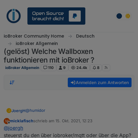
Weiter zum Inhalt
ioBroker Community Home
Deutsch
ioBroker Allgemein
(gelöst) Welche Wallboxen
funktionieren mit ioBroker ?
ioBroker Allgemein
110
9
24.4k
8
Anmelden zum Antworten
@
humidor
JoergH
J
micklafisch
schrieb am
15. Okt. 2021, 12:23
M
Es gibt ein paar ganz taugliche Boxen. Ich habe einen
zuletzt editiert von
Offline
@
joergh
go-e charger, da der sehr gut zu steuern geht und
vom Preis-/Leistungsverhältnis sehr gut ist. Kann ich
Allerdings lade ich meinen Tesla 99.9% über des
steuerst du den über iobroker/mqtt oder über die App?