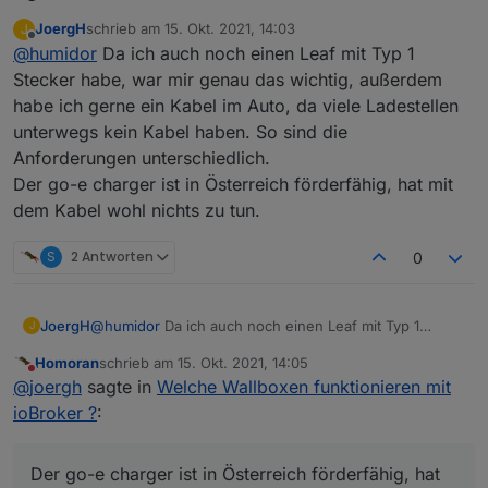
selbst per Blockly, da es spezielle Anforderung gibt,
JoergH
schrieb am
15. Okt. 2021, 14:03
J
die der Adapter nicht abdeckt und das fkt. einfach
der go-echarger hat kein festes Kabel, da musst du
zuletzt editiert von
Offline
@
humidor
Da ich auch noch einen Leaf mit Typ 1
ohne großes Zutun.
jedes Mal dann beide Seiten an/abstecken.
das habe ich auch, weils mir keiner vorher gesagt hat
im VIS ein paar Bilder dazu und fertisch is
Stecker habe, war mir genau das wichtig, außerdem
bei der Keba, da ich diese ohne Kabel gekauft habe,
habe ich gerne ein Kabel im Auto, da viele Ladestellen
da bei Zoe das Ladekabel dabei ist.
unterwegs kein Kabel haben. So sind die
genau das will ich nicht haben, ist auch ein Thema
Anforderungen unterschiedlich.
der Förderung in Ö.
Der go-e charger ist in Österreich förderfähig, hat mit
dem Kabel wohl nichts zu tun.
S
2 Antworten
0
JoergH
@
humidor
Da ich auch noch einen Leaf mit Typ 1
J
Stecker habe, war mir genau das wichtig, außerdem
Homoran
schrieb am
15. Okt. 2021, 14:05
habe ich gerne ein Kabel im Auto, da viele Ladestellen
zuletzt editiert von
Nicht stören
@
joergh
sagte in
Welche Wallboxen funktionieren mit
unterwegs kein Kabel haben. So sind die
Anforderungen unterschiedlich.
ioBroker ?
:
Der go-e charger ist in Österreich förderfähig, hat mit
dem Kabel wohl nichts zu tun.
Der go-e charger ist in Österreich förderfähig, hat