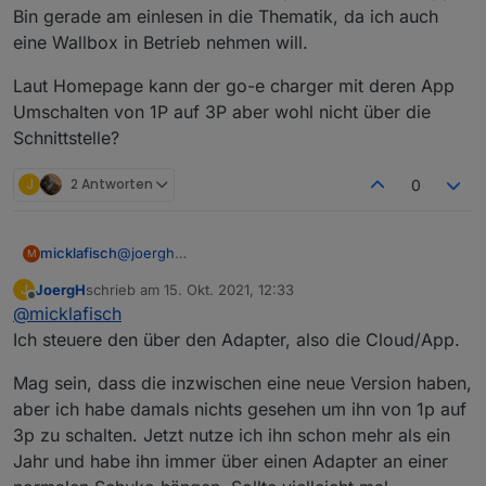
empfehlen.
mitgelieferte Schukokabel, da der Tesla sich sowieso
Bin gerade am einlesen in die Thematik, da ich auch
steuern lässt, was den Lade-Start und Stop angeht.
eine Wallbox in Betrieb nehmen will.
Schnelleres Laden ist quasi nie notwendig, da ich nur
ca. 100 km pro Tag fahre und dazwischen immer
Laut Homepage kann der go-e charger mit deren App
genug Zeit ist das Auto wieder nachzuladen, auch mit
Umschalten von 1P auf 3P aber wohl nicht über die
1,1 - 3 kW, die das Steckerteil liefert.
Was die Ladestärke angeht, so ist gerade eine neue
Schnittstelle?
Version des Tesla Adapters erschienen, die einen
Datenpunkt zur Steuerung enthält. Ich warte nur auf
J
2 Antworten
0
das ota update der Tesla Software des Autos, dann
dürfte man den Ladestrom auch über den Tesla
Adapter steuern können, womit sich ein externes
@
joergh
micklafisch
Ladegerät für mich entgültig erledigt hätte. Den go-e
M
steuerst du den über iobroker/mqtt oder über die
charger nutzen wir dann nur zum parallelen Laden
JoergH
schrieb am
15. Okt. 2021, 12:33
J
App? Bin gerade am einlesen in die Thematik, da
Laut Homepage kann der go-e charger mit deren
unserer ZOE.
zuletzt editiert von
Offline
@
micklafisch
ich auch eine Wallbox in Betrieb nehmen will.
App Umschalten von 1P auf 3P aber wohl nicht
über die Schnittstelle?
Ich steuere den über den Adapter, also die Cloud/App.
Mag sein, dass die inzwischen eine neue Version haben,
aber ich habe damals nichts gesehen um ihn von 1p auf
3p zu schalten. Jetzt nutze ich ihn schon mehr als ein
Jahr und habe ihn immer über einen Adapter an einer