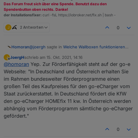
Das Forum freut sich über eine Spende. Benutzt dazu den
Spendenbutton oben rechts. Danke!
der Installationsfixer:
curl -fsL https://iobroker.net/fix.sh | bash -
J
2 Antworten
0
@
joergh
sagte in
Welche Wallboxen funktionieren
Homoran
mit ioBroker ?
:
JoergH
schrieb am
15. Okt. 2021, 14:16
J
zuletzt editiert von
Offline
@
homoran
Yep. Zur Förderfähigkeit steht auf der go-e
Geschrieben hat
@
Humidor
:
Webseite: "In Deutschland und Österreich erhalten Sie
zur vollständigen Verwirrung:
der go-echarger hat kein festes Kabel, da
im Rahmen bundesweiter Förderprogramme einen
Das gilt für meine go-e Home plus (wie bei deiner)
musst du jedes Mal dann beide Seiten
großen Teil des Kaufpreises für den go-eCharger vom
an/abstecken.
auch auf der Zuleitungsseite
Auch ich brauche unterwegs bei Aldi an der Typ2-
Dose ein eigenes Kabel
230V Stecker (1) -> IEEE rot 11kW -> (2) goe Box
Staat zurückerstattet. In Deutschland fördert die KfW
den go-eCharger HOMEfix 11 kw. In Österreich werden
abhängig vom Förderprogramm sämtliche go-eCharger
gefördert."
0