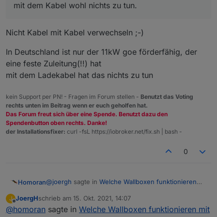
mit dem Kabel wohl nichts zu tun.
Nicht Kabel mit Kabel verwechseln ;-)
In Deutschland ist nur der 11kW goe förderfähig, der
eine feste Zuleitung(!!) hat
mit dem Ladekabel hat das nichts zu tun
kein Support per PN! - Fragen im Forum stellen -
Benutzt das Voting
rechts unten im Beitrag wenn er euch geholfen hat.
Das Forum freut sich über eine Spende. Benutzt dazu den
Spendenbutton oben rechts. Danke!
der Installationsfixer:
curl -fsL https://iobroker.net/fix.sh | bash -
0
@
joergh
sagte in
Welche Wallboxen funktionieren
Homoran
mit ioBroker ?
:
JoergH
schrieb am
15. Okt. 2021, 14:07
J
zuletzt editiert von
Offline
@
homoran
sagte in
Der go-e charger ist in Österreich förderfähig,
Welche Wallboxen funktionieren mit