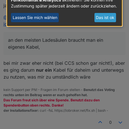
ja das geht.
Zustimmung später jederzeit ändern oder zurückziehen.
@
jey-cee
sagte in
Welche Wallboxen funktionieren mit
Lassen Sie mich wählen
Das ist ok
ioBroker ?
:
an den meisten Ladesäulen braucht man ein
eigenes Kabel,
bei mir zwar eher nicht (bei CCS schon gar nicht!), aber
es ging darum
nur ein
Kabel für daheim und unterwegs
zu nutzen, was mir zu umständlich wäre
kein Support per PN! - Fragen im Forum stellen -
Benutzt das Voting
rechts unten im Beitrag wenn er euch geholfen hat.
Das Forum freut sich über eine Spende. Benutzt dazu den
Spendenbutton oben rechts. Danke!
der Installationsfixer:
curl -fsL https://iobroker.net/fix.sh | bash -
0