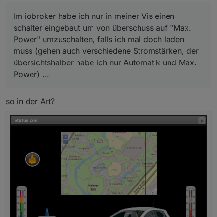
Tatsächlich kann die box (PowerBrain) das so gut das
ich keine "programierung" im iobroker brauche.....
Im iobroker habe ich nur in meiner Vis einen
Kombiniert mit einem Shelly3EM (gehen auch andere
Im iobroker habe ich nur in meiner Vis einen schalter
schalter eingebaut um von überschuss auf "Max.
Zähler (Modbus, impuls, etc)) am Stromzähler, kann er
eingebaut um von überschuss auf "Max. Power"
Power" umzuschalten, falls ich mal doch laden
den Hausverbruacht bzw. einspeisung erfassen und
umzuschalten, falls ich mal doch laden muss (gehen
muss (gehen auch verschiedene Stromstärken, der
regelt dann automatisch so das kein bezug statt
auch verschiedene Stromstärken, der übersichtshalber
findet... Funktioniert bisher super....
habe ich nur Automatik und Max. Power) ...
übersichtshalber habe ich nur Automatik und Max.
Power) ...
so in der Art?