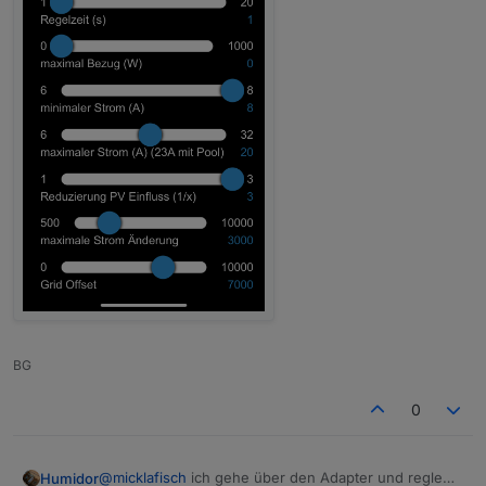
BG
0
@
micklafisch
ich gehe über den Adapter und regle
Humidor