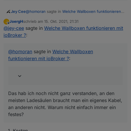
@
homoran
sagte in
Welche Wallboxen funktionieren
Jey Cee
mit ioBroker ?
:
JoergH
schrieb am
15. Okt. 2021, 21:31
J
zuletzt editiert von
Offline
@
jey-cee
sagte in
Auch ich brauche unterwegs bei Aldi an der
Welche Wallboxen funktionieren mit
Typ2-Dose ein eigenes Kabel
ioBroker ?
:
Das hab ich noch nicht ganz verstanden, an den
meisten Ladesäulen braucht man ein eigenes Kabel,
an anderen nicht. Warum nicht einfach immer ein
@
homoran
sagte in
Welche Wallboxen
festes?
funktionieren mit ioBroker ?
:
Das hab ich noch nicht ganz verstanden, an den
meisten Ladesäulen braucht man ein eigenes Kabel,
an anderen nicht. Warum nicht einfach immer ein
festes?
Kosten