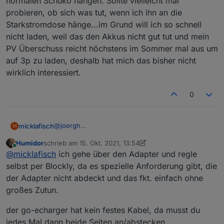
normalen Schuko hängen. Sollte vielleicht mal
probieren, ob sich was tut, wenn ich ihn an die
Starkstromdose hänge...im Grund will ich so schnell
nicht laden, weil das den Akkus nicht gut tut und mein
PV Überschuss reicht höchstens im Sommer mal aus um
auf 3p zu laden, deshalb hat mich das bisher nicht
wirklich interessiert.
0
@
joergh
micklafisch
M
steuerst du den über iobroker/mqtt oder über die
Humidor
schrieb am
15. Okt. 2021, 13:54
App? Bin gerade am einlesen in die Thematik, da
Laut Homepage kann der go-e charger mit deren
zuletzt editiert von Humidor
Online
@
micklafisch
ich gehe über den Adapter und regle
ich auch eine Wallbox in Betrieb nehmen will.
App Umschalten von 1P auf 3P aber wohl nicht
über die Schnittstelle?
selbst per Blockly, da es spezielle Anforderung gibt, die
der Adapter nicht abdeckt und das fkt. einfach ohne
großes Zutun.
der go-echarger hat kein festes Kabel, da musst du
jedes Mal dann beide Seiten an/abstecken.