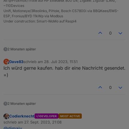
All @Proxmox/Trixie auf HP Elitedesk 800 G4; Zigbee: ZigStar (LAN),
~110Devices
Unifi, Motioneye/3Reolinks, PiHole, Bosch CS7800i via BBQKees/EMS-
ESP, Fronius/BYD 11kWp via Modbus
Under construction: Smart-WoMo auf Raspi4
0
2 Monaten später
Dave83
schrieb am
28. Juli 2023, 11:51
D
zuletzt editiert von
Offline
Ich würd gerne kaufen. hab dir eine Nachricht gesendet.
=)
0
2 Monaten später
Codierknecht
DEVELOPER
MOST ACTIVE
Offline
schrieb am
27. Sept. 2023, 21:08
zuletzt editiert von
@
dimaiv