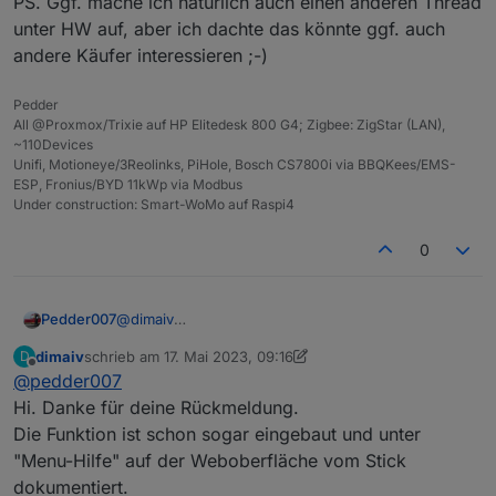
PS. Ggf. mache ich natürlich auch einen anderen Thread
unter HW auf, aber ich dachte das könnte ggf. auch
andere Käufer interessieren ;-)
Pedder
All @Proxmox/Trixie auf HP Elitedesk 800 G4; Zigbee: ZigStar (LAN),
~110Devices
Unifi, Motioneye/3Reolinks, PiHole, Bosch CS7800i via BBQKees/EMS-
ESP, Fronius/BYD 11kWp via Modbus
Under construction: Smart-WoMo auf Raspi4
0
@
dimaiv
Pedder007
Hi, mein GW läuft nun seit Monaten ohne Probleme
dimaiv
schrieb am
17. Mai 2023, 09:16
D
(~100 Devices verteilt über 3 Etagen+Garten), erst
PS. Ggf. mache ich natürlich auch einen anderen
zuletzt editiert von dimaiv
Offline
@
pedder007
einmal meinen Dank dafür!
Thread unter HW auf, aber ich dachte das könnte
Gestern hatte ich allerdings (erstmalig) eine
ggf. auch andere Käufer interessieren ;-)
Hi. Danke für deine Rückmeldung.
komplett eingefrorene Situation - was ziemlich blöd
Die Funktion ist schon sogar eingebaut und unter
ist, wenn man weg muss und das Garagentor nicht
"Menu-Hilfe" auf der Weboberfläche vom Stick
aufbekommt
dokumentiert.
Die Lösung war dann ein Reboot des Sticks über