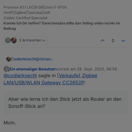
Proxmox 9.1.1 LXC|8 GB|Core i7-6700
HmIP|ZigBee|Tasmota|Unifi
Zabbix Certified Specialist
Konnte ich Dir helfen? Dann benutze bitte das Voting unten rechts im
Beitrag
?
2 Antworten
0
@
dimaiv
Codierknecht
Wie kriege ich den Stick als Router konfiguriert
Ein ehemaliger Benutzer
schrieb am
28. Sept. 2023, 06:56
?
und angelernt?
Das hat laut Statuszeile auch funktioniert.
zuletzt editiert von
Offline
@
codierknecht
sagte in
[Verkaufe] Zigbee
Ich habe (mit dem ZigStar GW MultiTool) diese
Firmware geflasht:
Aber wie lerne ich den Stick jetzt als Router an
LAN/USB/WLAN Gateway CC2652P
:
https://github.com/Koenkk/Z-Stack-
den Sonoff-Stick an?
firmware/blob/master/router/Z-
Stehe da völlig auf dem Schlauch :-(
By the way: Hast Du noch ein Gehäuse zum
Stack_3.x.0/bin/CC1352P2_CC2652P_launchpad_
Aber wie lerne ich den Stick jetzt als Router an den
Verkauf?
router_20221102.zip
Sonoff-Stick an?
Moin,