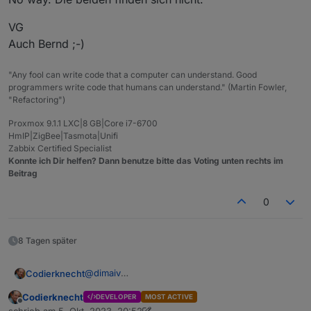
https://github.com/Koenkk/Z-Stack-
Bernd
firmware/blob/master/router/Z-
VG
Stack_3.x.0/bin/README.md
Auch Bernd ;-)
"Any fool can write code that a computer can understand. Good
programmers write code that humans can understand." (Martin Fowler,
"Refactoring")
Proxmox 9.1.1 LXC|8 GB|Core i7-6700
HmIP|ZigBee|Tasmota|Unifi
Zabbix Certified Specialist
Konnte ich Dir helfen? Dann benutze bitte das Voting unten rechts im
Beitrag
0
8 Tagen später
@
dimaiv
Codierknecht
Wie kriege ich den Stick als Router konfiguriert
Codierknecht
DEVELOPER
MOST ACTIVE
und angelernt?
Das hat laut Statuszeile auch funktioniert.
Offline