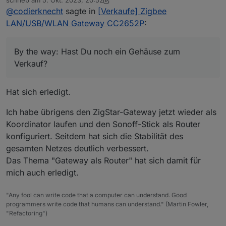
schrieb am
5. Okt. 2023, 20:52
Ich habe (mit dem ZigStar GW MultiTool) diese
zuletzt editiert von Codierknecht
10. Mai 2023, 22:54
@
codierknecht
sagte in
[Verkaufe] Zigbee
Firmware geflasht:
Aber wie lerne ich den Stick jetzt als Router an
https://github.com/Koenkk/Z-Stack-
den Sonoff-Stick an?
LAN/USB/WLAN Gateway CC2652P
:
firmware/blob/master/router/Z-
Stehe da völlig auf dem Schlauch :-(
By the way: Hast Du noch ein Gehäuse zum
Stack_3.x.0/bin/CC1352P2_CC2652P_launchpad_
Verkauf?
router_20221102.zip
By the way: Hast Du noch ein Gehäuse zum
Verkauf?
Hat sich erledigt.
Ich habe übrigens den ZigStar-Gateway jetzt wieder als
Koordinator laufen und den Sonoff-Stick als Router
konfiguriert. Seitdem hat sich die Stabilität des
gesamten Netzes deutlich verbessert.
Das Thema "Gateway als Router" hat sich damit für
mich auch erledigt.
"Any fool can write code that a computer can understand. Good
programmers write code that humans can understand." (Martin Fowler,
"Refactoring")