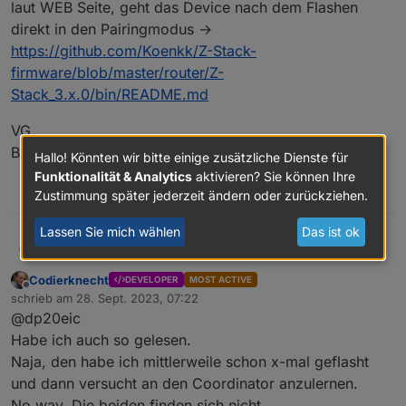
laut WEB Seite, geht das Device nach dem Flashen
direkt in den Pairingmodus →
https://github.com/Koenkk/Z-Stack-
firmware/blob/master/router/Z-
Stack_3.x.0/bin/README.md
VG
Bernd
Hallo! Könnten wir bitte einige zusätzliche Dienste für
Funktionalität & Analytics
aktivieren? Sie können Ihre
0
Zustimmung später jederzeit ändern oder zurückziehen.
Lassen Sie mich wählen
Das ist ok
@
codierknecht
sagte in
[Verkaufe]
Ein ehemaliger Benutzer
?
Zigbee LAN/USB/WLAN Gateway
Codierknecht
DEVELOPER
MOST ACTIVE
CC2652P
:
Offline
Aber wie lerne ich den Stick jetzt
schrieb am
28. Sept. 2023, 07:22
zuletzt editiert von
als Router an den Sonoff-Stick
@dp20eic
Moin,
an?
Habe ich auch so gelesen.
Naja, den habe ich mittlerweile schon x-mal geflasht
laut WEB Seite, geht das Device nach
und dann versucht an den Coordinator anzulernen.
dem Flashen direkt in den
Pairingmodus →
VG
No way. Die beiden finden sich nicht.