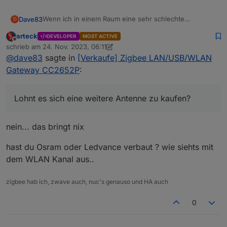
Wenn ich in einem Raum eine sehr schlechte
Dave83
D
Reaktionszeit habe. Wobei bis dahin viele Glühbirnen
arteck
DEVELOPER
MOST ACTIVE
sind. Die sind doch ein verstärker / Mesh Netzwerk?
Lohnt es sich eine weitere Antenne zu kaufen? Geht
Offline
schrieb am
24. Nov. 2023, 06:11
Oder
sowas?
zuletzt editiert von arteck
@
dave83
sagte in
[Verkaufe] Zigbee LAN/USB/WLAN
Gateway CC2652P
:
Lohnt es sich eine weitere Antenne zu kaufen?
nein... das bringt nix
hast du Osram oder Ledvance verbaut ? wie siehts mit
dem WLAN Kanal aus..
zigbee hab ich, zwave auch, nuc's genauso und HA auch
0