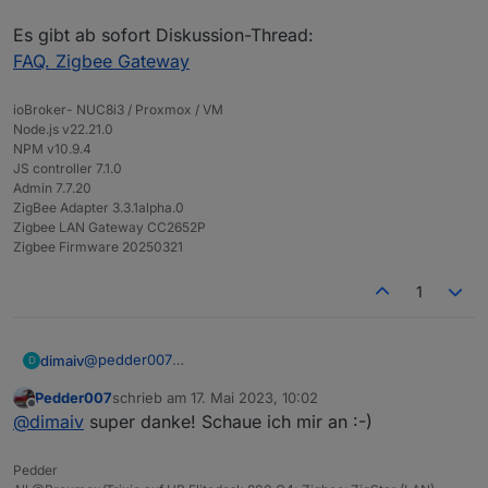
den entsprechende WEB-Menuepunkt (wobei
Es gibt ab sofort Diskussion-Thread:
wirklich alles andere in meiner ioBroker Umgebung
noch tadellos funktionierte). Ich bin da erst drauf
FAQ. Zigbee Gateway
gekommen, als nach einem Neustart der Zigbee-
Adapter nicht mehr grün wurde.
ioBroker- NUC8i3 / Proxmox / VM
Entsprechend meine Frage, wie bekomme ich das
Node.js v22.21.0
Zigstar GW (LAN-Version) remote neu gebootet
NPM v10.9.4
ohne die Weboberfläche aufrufen zu müssen? Ich
JS controller 7.1.0
würde mir dazu gerne einen 'Notfallknopf' in
Admin 7.7.20
meiner VIS konfigurieren.
ZigBee Adapter 3.3.1alpha.0
Zigbee LAN Gateway CC2652P
Zigbee Firmware 20250321
1
@
pedder007
dimaiv
D
Hi. Danke für deine Rückmeldung.
Pedder007
schrieb am
17. Mai 2023, 10:02
Die Funktion ist schon sogar eingebaut und unter
Es gibt ab sofort Diskussion-Thread:
zuletzt editiert von
Offline
@
dimaiv
super danke! Schaue ich mir an :-)
"Menu-Hilfe" auf der Weboberfläche vom Stick
FAQ. Zigbee Gateway
dokumentiert.
Pedder