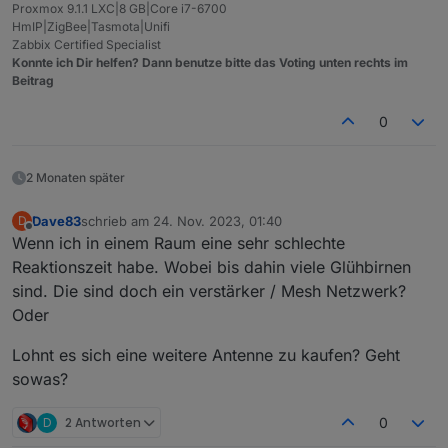
Proxmox 9.1.1 LXC|8 GB|Core i7-6700
HmIP|ZigBee|Tasmota|Unifi
Zabbix Certified Specialist
Konnte ich Dir helfen? Dann benutze bitte das Voting unten rechts im
Beitrag
0
2 Monaten später
Dave83
schrieb am
24. Nov. 2023, 01:40
D
zuletzt editiert von
Offline
Wenn ich in einem Raum eine sehr schlechte
Reaktionszeit habe. Wobei bis dahin viele Glühbirnen
sind. Die sind doch ein verstärker / Mesh Netzwerk?
Oder
Lohnt es sich eine weitere Antenne zu kaufen? Geht
sowas?
D
2 Antworten
0