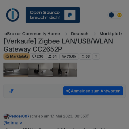
Weiter zum Inhalt
ioBroker Community Home
Deutsch
Marktplatz
[Verkaufe] Zigbee LAN/USB/WLAN
Gateway CC2652P
Marktplatz
236
54
75.6k
53
Anmelden zum Antworten
Pedder007
schrieb am
17. Mai 2023, 08:35
zuletzt editiert von Pedder007
Offline
@
dimaiv