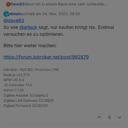
Wenn ich in einem Raum eine sehr schlechte
Dave83
D
Reaktionszeit habe. Wobei bis dahin viele Glühbirnen
dimaiv
schrieb am
24. Nov. 2023, 09:50
D
sind. Die sind doch ein verstärker / Mesh Netzwerk?
Lohnt es sich eine weitere Antenne zu kaufen? Geht
zuletzt editiert von
Offline
@
dave83
Oder
sowas?
So wie
@
arteck
sagt, nur kaufen bringt nix. Erstmal
versuchen es zu optimieren.
Bitte hier weiter machen:
https://forum.iobroker.net/post/992879
ioBroker- NUC8i3 / Proxmox / VM
Node.js v22.21.0
NPM v10.9.4
JS controller 7.1.0
Admin 7.7.20
ZigBee Adapter 3.3.1alpha.0
Zigbee LAN Gateway CC2652P
Zigbee Firmware 20250321
0