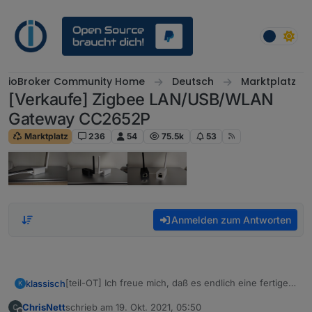
Weiter zum Inhalt
ioBroker Community Home
Deutsch
Marktplatz
[Verkaufe] Zigbee LAN/USB/WLAN
Gateway CC2652P
Marktplatz
236
54
75.5k
53
Anmelden zum Antworten
[teil-OT] Ich freue mich, daß es endlich eine fertige
klassisch
K
Lösung zur direkten Zigbee LAN Anbindung gibt.
ChrisNett
schrieb am
19. Okt. 2021, 05:50
Ein Großteil der Schwierigkeiten mit Zigbee, die hier
Die LAN-Anbindung hat auch den großen Vorteil, daß