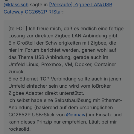
zuletzt editiert von
Offline
@
klassisch
sagte in
[Verkaufe] Zigbee LAN/USB
im Forum berichtet werden, gehen wohl auf das
man die räumliche Trennng zwischen gutem
Thema USB-Anbindung, gerade auch im Umfeld
Funkstandort und dem Standort des ioBroker
Gateway CC2652P RfStar
:
Linux, Proxmox, VM, Docker, Container zurück.
Rechners besser hinbekommt.
Eine Ethernet-TCP Verbindung sollte auch in jenem
Umfeld einfacher sein und wird vom ioBroker Zigbee
[teil-OT] Ich freue mich, daß es endlich eine fertige
Adapter direkt unterstützt.
Lösung zur direkten Zigbee LAN Anbindung gibt.
Ich selbst habe eine Selbstbaulösung mit Ethernet-
Ein Großteil der Schwierigkeiten mit Zigbee, die
Anbindung (basierend auf dem ursprünglichen
hier im Forum berichtet werden, gehen wohl auf
CC2652P USB-Stick von
@
dimaiv
) im Einsatz und
kann dieses Prinzip nur empfehlen. Läuft bei mir
das Thema USB-Anbindung, gerade auch im
rocksolid.
Umfeld Linux, Proxmox, VM, Docker, Container
zurück.
Eine Ethernet-TCP Verbindung sollte auch in jenem
Umfeld einfacher sein und wird vom ioBroker
Zigbee Adapter direkt unterstützt.
Ich selbst habe eine Selbstbaulösung mit Ethernet-
Anbindung (basierend auf dem ursprünglichen
CC2652P USB-Stick von
@
dimaiv
) im Einsatz und
kann dieses Prinzip nur empfehlen. Läuft bei mir
rocksolid.