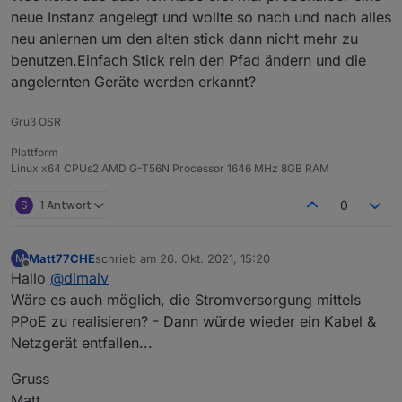
neue Instanz angelegt und wollte so nach und nach alles
neu anlernen um den alten stick dann nicht mehr zu
benutzen.Einfach Stick rein den Pfad ändern und die
angelernten Geräte werden erkannt?
Gruß OSR
Plattform
Linux x64 CPUs2 AMD G-T56N Processor 1646 MHz 8GB RAM
S
1 Antwort
0
Matt77CHE
schrieb am
26. Okt. 2021, 15:20
M
zuletzt editiert von
Offline
Hallo
@
dimaiv
Wäre es auch möglich, die Stromversorgung mittels
PPoE zu realisieren? - Dann würde wieder ein Kabel &
Netzgerät entfallen...
Gruss
Matt