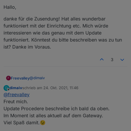
Hallo,
danke für die Zusendung! Hat alles wunderbar
funktioniert mit der Einrichtung etc. Mich würde
interessieren wie das genau mit dem Update
funktioniert. Könntest du bitte beschreiben was zu tun
ist? Danke im Voraus.
3
@
dimaiv
Freevalley
F
dimaiv
schrieb am
24. Okt. 2021, 11:46
D
Hallo,
zuletzt editiert von
Offline
@
freevalley
danke für die Zusendung! Hat alles wunderbar
Freut mich.
funktioniert mit der Einrichtung etc. Mich würde
Update Procedere beschreibe ich bald da oben.
interessieren wie das genau mit dem Update
Im Moment ist alles aktuell auf dem Gateway.
funktioniert. Könntest du bitte beschreiben was zu
Viel Spaß damit.😉
tun ist? Danke im Voraus.