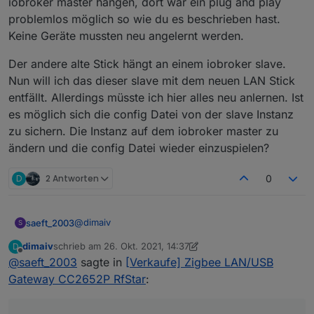
iobroker master hängen, dort war ein plug and play
Inbetriebnahme (sehe unten)
unterbrechen !!! Log beobachten !!! Wenn man Hilfe
Im Zigbee Adapter als Com-Anschlussname
problemlos möglich so wie du es beschrieben hast.
PANID ändern (+-1 reicht schon, wichtig ist nicht
braucht, mich über private Nachrichten Funktion oder
folgendes eintragen:
Zigbee Modul flashen oder NVRAM löschen
Keine Geräte mussten neu angelernt werden.
gleich wie vorher)
noch besser Telegramm kontaktieren !!!
tcp://Gateway-IP:6638
Multitool
Adapter starten.
Für Windows
ZigStarGW-MT-x64.exe.zip
laden.
Alle Geräte resetten / neu anlernen
Der andere alte Stick hängt an einem iobroker slave.
Nun will ich das dieser slave mit dem neuen LAN Stick
NVRAM löschen
entfällt. Allerdings müsste ich hier alles neu anlernen. Ist
Multitool runterladen.
es möglich sich die config Datei von der slave Instanz
zu sichern. Die Instanz auf dem iobroker master zu
Entpacken, starten und IP von Gateway eintragen.
ändern und die config Datei wieder einzuspielen?
D
2 Antworten
0
@
dimaiv
saeft_2003
S
dimaiv
schrieb am
26. Okt. 2021, 14:37
D
Vielen Dank für die schnelle Lieferung der 2
zuletzt editiert von dimaiv
Offline
@
saeft_2003
sagte in
[Verkaufe] Zigbee LAN/USB
Zigbee Sticks. Den einen alten Stick habe ich direkt
am iobroker master hängen, dort war ein plug and
Der andere alte Stick hängt an einem iobroker
Gateway CC2652P RfStar
:
play problemlos möglich so wie du es beschrieben
slave. Nun will ich das dieser slave mit dem neuen
hast. Keine Geräte mussten neu angelernt werden.
LAN Stick entfällt. Allerdings müsste ich hier alles