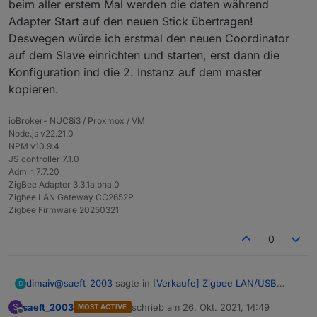
beim aller erstem Mal werden die daten während
Adapter Start auf den neuen Stick übertragen!
Deswegen würde ich erstmal den neuen Coordinator
auf dem Slave einrichten und starten, erst dann die
Konfiguration ind die 2. Instanz auf dem master
kopieren.
ioBroker- NUC8i3 / Proxmox / VM
Node.js v22.21.0
NPM v10.9.4
JS controller 7.1.0
Admin 7.7.20
ZigBee Adapter 3.3.1alpha.0
Zigbee LAN Gateway CC2652P
Zigbee Firmware 20250321
0
Wenn erfolgreich durhgelaufen ist, sieht es so
aus.
@
saeft_2003
sagte in
[Verkaufe] Zigbee LAN/USB
dimaiv
D
Gateway CC2652P RfStar
:
saeft_2003
schrieb am
26. Okt. 2021, 14:49
S
MOST ACTIVE
zuletzt editiert von