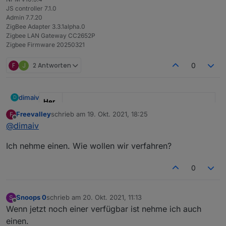
JS controller 7.1.0
Admin 7.7.20
ZigBee Adapter 3.3.1alpha.0
Zigbee LAN Gateway CC2652P
Zigbee Firmware 20250321
F
J
2 Antworten
0
dimaiv
D
Her
stell
Freevalley
schrieb am
19. Okt. 2021, 18:25
F
Es gibt ab sofort Diskussion-Thread:
zuletzt editiert von
er
" Ich "
Offline
@
dimaiv
FAQ. Zigbee Gateway
Mod
"CC2652P + WT32-ETH01, Einsatzbereit"
Ich nehme einen. Wie wollen wir verfahren?
el
Anz
1, Sofort verfügbar
0
ahl
*Pre
60 €, Anfragen über Chat Nachricht oder
Snoops 0
schrieb am
20. Okt. 2021, 11:13
S
zuletzt editiert von
is
Telegramm:
https://t.me/Zigbee1
Offline
Wenn jetzt noch einer verfügbar ist nehme ich auch
pro
einen.
Stüc