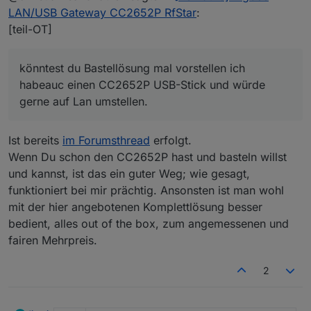
fertige Lösung zur direkten Zigbee LAN
LAN/USB Gateway CC2652P RfStar
:
Hi,
Anbindung gibt.
[teil-OT]
Ein Großteil der Schwierigkeiten mit Zigbee, die
könntest du Bastellösung mal vorstellen ich habeauc
hier im Forum berichtet werden, gehen wohl
einen CC2652P USB-Stick und würde gerne auf Lan
auf das Thema USB-Anbindung, gerade auch
könntest du Bastellösung mal vorstellen ich
umstellen.
Christian
im Umfeld Linux, Proxmox, VM, Docker,
habeauc einen CC2652P USB-Stick und würde
Container zurück.
gerne auf Lan umstellen.
Eine Ethernet-TCP Verbindung sollte auch in
jenem Umfeld einfacher sein und wird vom
ioBroker Zigbee Adapter direkt unterstützt.
Ist bereits
im Forumsthread
erfolgt.
Ich selbst habe eine Selbstbaulösung mit
Ethernet-Anbindung (basierend auf dem
Wenn Du schon den CC2652P hast und basteln willst
ursprünglichen CC2652P USB-Stick von
und kannst, ist das ein guter Weg; wie gesagt,
@
dimaiv
) im Einsatz und kann dieses Prinzip
funktioniert bei mir prächtig. Ansonsten ist man wohl
nur empfehlen. Läuft bei mir rocksolid.
mit der hier angebotenen Komplettlösung besser
Die LAN-Anbindung hat auch den großen
bedient, alles out of the box, zum angemessenen und
Vorteil, daß man die räumliche Trennng
fairen Mehrpreis.
zwischen gutem Funkstandort und dem
Standort des ioBroker Rechners besser
hinbekommt.
2