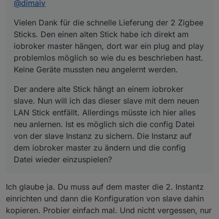
neu anlernen. Ist es möglich sich die config Datei
@
dimaiv
von der slave Instanz zu sichern. Die Instanz auf
dem iobroker master zu ändern und die config
Vielen Dank für die schnelle Lieferung der 2 Zigbee
Datei wieder einzuspielen?
Sticks. Den einen alten Stick habe ich direkt am
Erase clicken.
iobroker master hängen, dort war ein plug and play
problemlos möglich so wie du es beschrieben hast.
Keine Geräte mussten neu angelernt werden.
Der andere alte Stick hängt an einem iobroker
slave. Nun will ich das dieser slave mit dem neuen
LAN Stick entfällt. Allerdings müsste ich hier alles
neu anlernen. Ist es möglich sich die config Datei
von der slave Instanz zu sichern. Die Instanz auf
dem iobroker master zu ändern und die config
Datei wieder einzuspielen?
Ich glaube ja. Du muss auf dem master die 2. Instantz
einrichten und dann die Konfiguration von slave dahin
kopieren. Probier einfach mal. Und nicht vergessen, nur
Es sieht dan so aus.