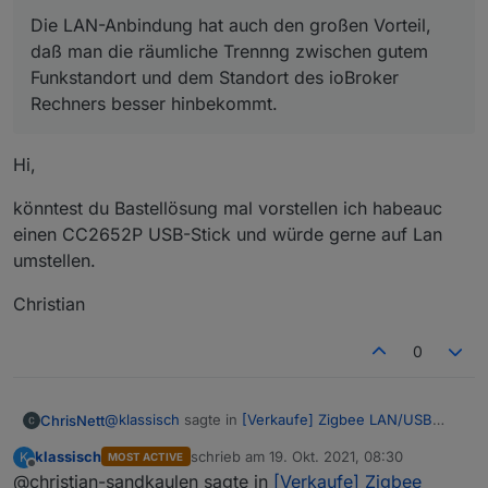
Die LAN-Anbindung hat auch den großen Vorteil,
daß man die räumliche Trennng zwischen gutem
Funkstandort und dem Standort des ioBroker
Rechners besser hinbekommt.
Hi,
könntest du Bastellösung mal vorstellen ich habeauc
einen CC2652P USB-Stick und würde gerne auf Lan
umstellen.
Christian
0
@
klassisch
sagte in
[Verkaufe] Zigbee LAN/USB
ChrisNett
Gateway CC2652P RfStar
:
klassisch
schrieb am
19. Okt. 2021, 08:30
K
MOST ACTIVE
zuletzt editiert von
Offline
@christian-sandkaulen sagte in
[teil-OT] Ich freue mich, daß es endlich eine
[Verkaufe] Zigbee