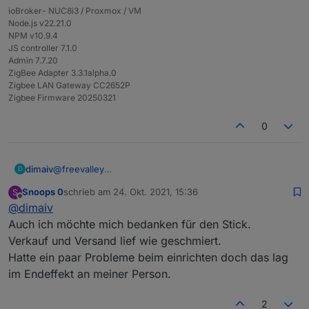
ioBroker- NUC8i3 / Proxmox / VM
Node.js v22.21.0
NPM v10.9.4
JS controller 7.1.0
Admin 7.7.20
ZigBee Adapter 3.3.1alpha.0
Zigbee LAN Gateway CC2652P
Zigbee Firmware 20250321
0
dimaiv
@
freevalley
D
Freut mich.
Snoops 0
schrieb am
24. Okt. 2021, 15:36
S
Update Procedere beschreibe ich bald da oben.
zuletzt editiert von
Offline
@
dimaiv
Im Moment ist alles aktuell auf dem Gateway.
Viel Spaß damit.😉
Auch ich möchte mich bedanken für den Stick.
Verkauf und Versand lief wie geschmiert.
Hatte ein paar Probleme beim einrichten doch das lag
im Endeffekt an meiner Person.
2