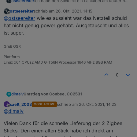
ostseereiter
Ich habe den Stick mit ein Lankabel am Router nu
habe ich festgestellt das er einfach offline ist ich
ostseereiter
schrieb am
26. Okt. 2021, 14:15
muss dann den Strom ziehen und danach ist alles
zuletzt editiert von
Offline
@
ostseereiter
wie es aussieht war das Netzteil schuld
wieder ok für ne gewisse Zeit.
Woran kann das liegen?
hat nicht genug power gehabt. Ausgetauscht und alles
ist super.
Gruß OSR
Plattform
Linux x64 CPUs2 AMD G-T56N Processor 1646 MHz 8GB RAM
0
Umstieg von Conbee, CC2531
dimaiv
D
saeft_2003
schrieb am
26. Okt. 2021, 14:23
S
MOST ACTIVE
Stoppe und lösche Zigbee Adapter komplett. Ziehe
zuletzt editiert von
Offline
@
dimaiv
Inbetriebnahme:
dein alten Zigbee Stick ab.
lösche Ordner "zigbee_0" (rm -R
Vielen Dank für die schnelle Lieferung der 2 Zigbee
/opt/iobroker/iobroker-data/zigbee_0/)
Netzwerkkabel und USB-C Kabel verbinden.
Und installiere den neuesten Zigbee Adapter
Sehr wichtig !!! Beim ersten Start kann es bis zu 3
Im Router nachgucken, welche IP-Adresse zum
Sticks. Den einen alten Stick habe ich direkt am
(latest)
Minuten dauern. Kein Strom oder Lan Verbindung
Gateway zugeordnet wurde.