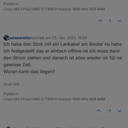
Plattform
Linux x64 CPUs2 AMD G-T56N Processor 1646 MHz 8GB RAM
1
ostseereiter
schrieb am
25. Okt. 2021, 19:59
zuletzt editiert von
Offline
Ich habe den Stick mit ein Lankabel am Router nu habe
ich festgestellt das er einfach offline ist ich muss dann
den Strom ziehen und danach ist alles wieder ok für ne
gewisse Zeit.
Woran kann das liegen?
Gruß OSR
Plattform
Linux x64 CPUs2 AMD G-T56N Processor 1646 MHz 8GB RAM
-1