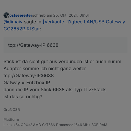
ostseereiter
schrieb am
25. Okt. 2021, 09:01
zuletzt editiert von
Offline
@
dimaiv
sagte in
[Verkaufe] Zigbee LAN/USB Gateway
CC2652P RfStar
:
tcp://Gateway-IP:6638
Stick ist da sieht gut aus verbunden ist er auch nur im
Adapter komme ich nicht ganz weiter
tcp://Gateway-IP:6638
Gatway = Fritzbox IP
dann die IP vom Stick:6638 als Typ TI Z-Stack
ist das so richtig?
Gruß OSR
Plattform
Linux x64 CPUs2 AMD G-T56N Processor 1646 MHz 8GB RAM