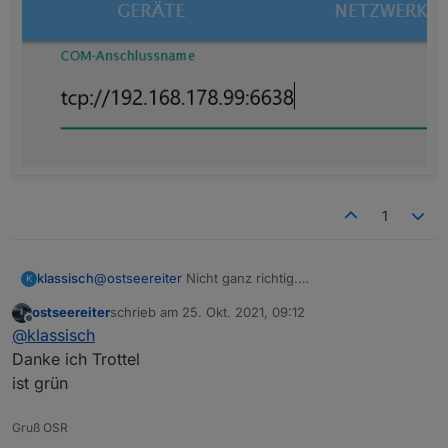
1
@
ostseereiter
Nicht ganz richtig.
klassisch
K
Mit Gateway-IP ist hier die IP des Stick gemeint.
ostseereiter
schrieb am
25. Okt. 2021, 09:12
Also beispielsweise
zuletzt editiert von
Offline
@
klassisch
Danke ich Trottel
ist grün
Gruß OSR