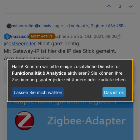
0
@
dimaiv
sagte in
[Verkaufe] Zigbee LAN/USB
ostseereiter
Gateway CC2652P RfStar
:
klassisch
schrieb am
25. Okt. 2021, 09:06
K
MOST ACTIVE
zuletzt editiert von klassisch
Offline
@
ostseereiter
Nicht ganz richtig.
tcp://Gateway-IP:6638
Mit Gateway-IP ist hier die IP des Stick gemeint.
Also beispielsweise
Stick ist da sieht gut aus verbunden ist er auch
nur im Adapter komme ich nicht ganz weiter
Hallo! Könnten wir bitte einige zusätzliche Dienste für
tcp://Gateway-IP:6638
Funktionalität & Analytics
aktivieren? Sie können Ihre
tcp:
//192.168.178.99:6638
Gatway = Fritzbox IP
Zustimmung später jederzeit ändern oder zurückziehen.
dann die IP vom Stick:6638 als Typ TI Z-Stack
ist das so richtig?
Lassen Sie mich wählen
Das ist ok