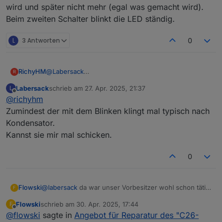
wird und später nicht mehr (egal was gemacht wird).
Beim zweiten Schalter blinkt die LED ständig.
L
3 Antworten
0
RichyHM
@
Labersack
R
Ich habe die Schalter nochmal angeklemmt. Beim
Labersack
schrieb am
27. Apr. 2025, 21:37
L
einen blinkt die LED wenn der Schalter mit Strom
zuletzt editiert von
Offline
@
richyhm
versorgt wird und später nicht mehr (egal was
gemacht wird). Beim zweiten Schalter blinkt die LED
Zumindest der mit dem Blinken klingt mal typisch nach
ständig.
Kondensator.
Kannst sie mir mal schicken.
0
Flowski
@
labersack
da war unser Vorbesitzer wohl schon tätig
F
und hat gelötet. Aber mega dass es jetzt funktioniert
Flowski
schrieb am
30. Apr. 2025, 17:44
F
🫶 vielen Dank und noch ein schönes Osterfest.
zuletzt editiert von
Offline
@
flowski
sagte in
Angebot für Reparatur des "C26-
Werde dir etwas über die Wunschliste zukommen