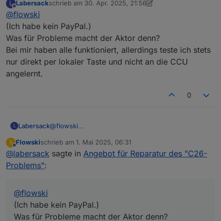
Labersack
schrieb am
30. Apr. 2025, 21:56
L
zuletzt editiert von Labersack
Offline
@
flowski
@
labersack
da war unser Vorbesitzer wohl schon
tätig und hat gelötet. Aber mega dass es jetzt
(Ich habe kein PayPal.)
Hey, das Paket kam heute an danke. Habe einen
funktioniert 🫶 vielen Dank und noch ein schönes
Was für Probleme macht der Aktor denn?
dimmaktor installiert, der läuft. Beim zweiten hatte ich
Osterfest. Werde dir etwas über die Wunschliste
Bei mir haben alle funktioniert, allerdings teste ich stets
Probleme das habe ich nicht geschafft. Nochmal
zukommen lassen 😀
danke. Schick mir mal bitte dein PayPal damit ich das
nur direkt per lokaler Taste und nicht an die CCU
mit dem Paket begleichen kann. VG
angelernt.
0
Labersack
@
flowski
L
(Ich habe kein PayPal.)
Flowski
schrieb am
1. Mai 2025, 06:31
F
Was für Probleme macht der Aktor denn?
zuletzt editiert von
Offline
@
labersack
sagte in
Angebot für Reparatur des "C26-
Bei mir haben alle funktioniert, allerdings teste ich
stets nur direkt per lokaler Taste und nicht an die
Problems"
:
CCU angelernt.
@
flowski
(Ich habe kein PayPal.)
Was für Probleme macht der Aktor denn?