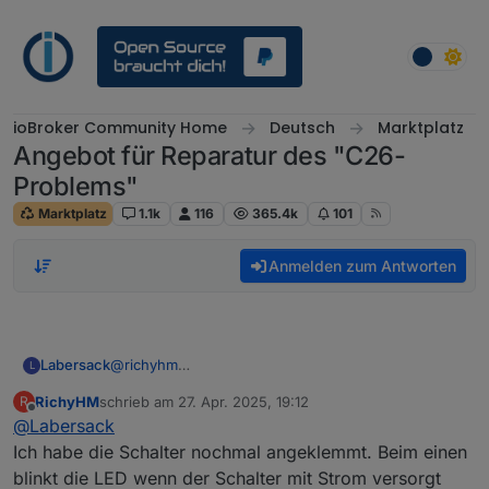
Weiter zum Inhalt
ioBroker Community Home
Deutsch
Marktplatz
Angebot für Reparatur des "C26-
Problems"
Marktplatz
1.1k
116
365.4k
101
Anmelden zum Antworten
Labersack
@
richyhm
L
Könnte der Kondensator sein.
RichyHM
schrieb am
27. Apr. 2025, 19:12
R
Interssant wäre zu wissen, ob beim Schaltversuch
zuletzt editiert von
Offline
@
Labersack
die LED am Schalter anfängt zu blinken...
Ich habe die Schalter nochmal angeklemmt. Beim einen
blinkt die LED wenn der Schalter mit Strom versorgt