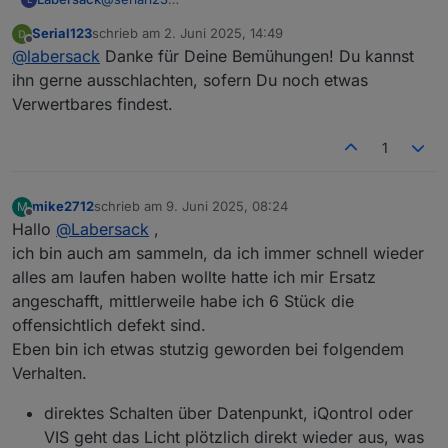
FM
D)
u
In dem Schalter war wie üblich der
F
Serial123
schrieb am
2. Juni 2025, 14:49
Sicherungswiderstand durch.
zuletzt editiert von
Offline
@
labersack
Danke für Deine Bemühungen! Du kannst
Ich habe einen neuen SI-R eingelötet und den
evtl.
Schalter an mein Testbrett angeschlossen.
ihn gerne ausschlachten, sofern Du noch etwas
weitere
und ZACK war der auch wieder durch. Der Schalter
Verwertbares findest.
hat also einen größeren Schaden, den bekomme ich
Anzahl
1-99
nicht hin.
1
Ich kann ihn dir defekt zurücksenden oder in meine
Preis pro
Keine €
Ersatzteilkiste werfen.
Stück
mike2712
schrieb am
9. Juni 2025, 08:24
M
Versand
Versand hin und
zuletzt editiert von
Offline
Hallo
@
Labersack
,
zurück auf eure
Kosten
ich bin auch am sammeln, da ich immer schnell wieder
alles am laufen haben wollte hatte ich mir Ersatz
angeschafft, mittlerweile habe ich 6 Stück die
Schaltplan gesucht: Schalter, an denen ich erst
wieder Kondensatoren austauschen werde,
offensichtlich defekt sind.
nachdem ich einen Schaltplan gefunden habe:
Eben bin ich etwas stutzig geworden bei folgendem
Verhalten.
HM-LC-
Homematic Unterputz
BL1-FM
Rollladenaktor
direktes Schalten über Datenpunkt, iQontrol oder
HM-LC-
Homematic 1-Kanal-
VIS geht das Licht plötzlich direkt wieder aus, was