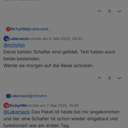
0
RichyHM
@
Labersack
R
Ich habe die Schalter nochmal angeklemmt. Beim
Labersack
schrieb am
4. Mai 2025, 09:22
L
einen blinkt die LED wenn der Schalter mit Strom
zuletzt editiert von
Offline
@
richyhm
versorgt wird und später nicht mehr (egal was
gemacht wird). Beim zweiten Schalter blinkt die LED
Deine beiden Schalter sind gelötet, Test haben auch
ständig.
beide bestanden.
Werde sie morgen auf die Reise schicken.
0
Labersack
@
richyhm
L
Deine beiden Schalter sind gelötet, Test haben auch
RichyHM
schrieb am
7. Mai 2025, 14:40
R
beide bestanden.
zuletzt editiert von
Offline
@
Labersack
Das Paket ist heute bei mir angekommen
Werde sie morgen auf die Reise schicken.
und der eine Schalter ist schon wieder eingebaut und
funktioniert wie am ersten Tag.