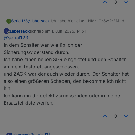
0
FM
u
Serial123
F
HM-LC-
Funk-Schaltaktor
?
?
2
Serial123
@
labersack
Ich habe hier einen HM-LC-Sw2-FM, der
Sw2-FM
2fach,
K
leider gar kein Lebenszeichen mehr von sich gibt
Labersack
schrieb am
1. Juni 2025, 14:51
L
Unterputzmontage
2
(kein LED Signal nach Strom). Siehst du hier Chancen
zuletzt editiert von
Offline
@
serial123
für eine Wiederbelebung? Dann würde ich ihn
HM-LC-
Funk-Schaltaktor
C16
1
2
begleitet von einer Gummibärchenstaffel auf den
In dem Schalter war wie üblich der
Sw2-PB-
2fach,
0
K
Weg bringen...
Sicherungswiderstand durch.
FM
Unterputzmontage
u
2
Besten Dank und Gruß,
Ich habe einen neuen SI-R eingelötet und den Schalter
F
Serial123
an mein Testbrett angeschlossen.
HM-LC-
4fach Schaltaktor
C7
1
1
und ZACK war der auch wieder durch. Der Schalter hat
Sw4-DR
Hutschiene
0
K
also einen größeren Schaden, den bekomme ich nicht
0
hin.
u
F
Ich kann ihn dir defekt zurücksenden oder in meine
Ersatzteilkiste werfen.
HM-LC-
Funk-Schaltaktor
?
?
Sw4-SM
4fach,
0
Aufputzmontage
HM-RC-
Unterputz 2-Kanal-
C26
1
1
2-PBU-
Sender
(SM
0
K
Labersack
@
serial123
L