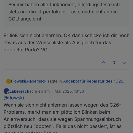
Bei mir haben alle funktioniert, allerdings teste ich
stets nur direkt per lokaler Taste und nicht an die
CCU angelernt.
Er ließ sich nicht anlernen. OK dann schicke ich dir noch
etwas aus der Wunschliste als Ausgleich für das
doppelte Porto? VG
0
@
labersack
sagte in
Angebot für Reparatur des "C26-
Flowski
F
Problems"
:
Labersack
schrieb am
1. Mai 2025, 13:36
L
zuletzt editiert von
Offline
@
flowski
@
flowski
(Ich habe kein PayPal.)
Wenn sie sich nicht anlernen lassen wegen des C26-
Er ließ sich nicht anlernen. OK dann schicke ich dir
Was für Probleme macht der Aktor denn?
Problems, merkt man am plötzlich Blinken beim
noch etwas aus der Wunschliste als Ausgleich für das
Bei mir haben alle funktioniert, allerdings teste ich
Anlernversuch, dass sie wegen Spannnungseinbruch
doppelte Porto? VG
stets nur direkt per lokaler Taste und nicht an die
CCU angelernt.
plötzlich neu "booten". Falls das nicht passiert, ist es