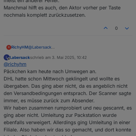
meist ein anderer Fehler.
Manchmal hilft es auch, den Aktor vorher per Taste
nochmals komplett zurückzusetzen.
0
RichyHM
@
Labersack
R
Ich habe die Schalter nochmal angeklemmt. Beim
Labersack
schrieb am
3. Mai 2025, 10:42
L
einen blinkt die LED wenn der Schalter mit Strom
zuletzt editiert von
Offline
@
richyhm
versorgt wird und später nicht mehr (egal was
gemacht wird). Beim zweiten Schalter blinkt die LED
Päckchen kam heute nach Umwegen an.
ständig.
DHL hatte schon Mittwoch geklingelt und wollte es
übergaben. Das ging aber nicht, da es angeblich nicht
den Versandbedingungen entsprach. Der Scanner sagte
immer, es müsse zurück zum Absender.
Wir haben zusammen rumprobiert und neu gescannt, es
ging aber nicht. Umleitung zur Packstation wurde
ebenfalls verweigert. Allerdings ging Umleitung in einer
Filiale. Also haben wir das so gemacht, und dort konnte