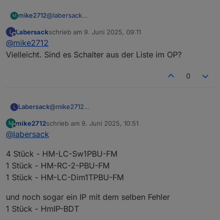
mike2712
@
labersack
M
okay, vielen Dank, ich meine mich zu erinnern das es
Labersack
schrieb am
9. Juni 2025, 09:11
L
bei anderen auch so angefangen ist, später ging es
zuletzt editiert von
Offline
@
mike2712
dann über den Schalter auch nicht mehr. Also ein
weiterer defekter.
Vielleicht. Sind es Schalter aus der Liste im OP?
Ich muss die Tage erst mal wieder nach Polen, darf
ich dir meine gesammelten Werke mal zukommen
0
lassen?
Labersack
@
mike2712
L
Vielleicht. Sind es Schalter aus der Liste im OP?
mike2712
schrieb am
9. Juni 2025, 10:51
M
zuletzt editiert von
Offline
@
labersack
4 Stück - HM-LC-Sw1PBU-FM
1 Stück - HM-RC-2-PBU-FM
1 Stück - HM-LC-Dim1TPBU-FM
und noch sogar ein IP mit dem selben Fehler
1 Stück - HmIP-BDT