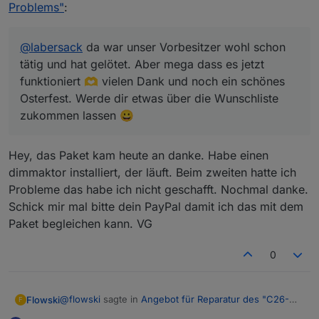
lassen 😀
Problems"
:
@
labersack
da war unser Vorbesitzer wohl schon
tätig und hat gelötet. Aber mega dass es jetzt
funktioniert 🫶 vielen Dank und noch ein schönes
Osterfest. Werde dir etwas über die Wunschliste
zukommen lassen 😀
Hey, das Paket kam heute an danke. Habe einen
dimmaktor installiert, der läuft. Beim zweiten hatte ich
Probleme das habe ich nicht geschafft. Nochmal danke.
Schick mir mal bitte dein PayPal damit ich das mit dem
Paket begleichen kann. VG
0
@
flowski
sagte in
Angebot für Reparatur des "C26-
Flowski
F
Problems"
: