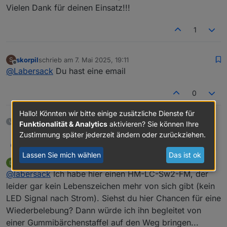
Vielen Dank für deinen Einsatz!!!
1
skorpil
schrieb am
7. Mai 2025, 19:11
S
zuletzt editiert von
Offline
@
Labersack
Du hast eine email
0
Hallo! Könnten wir bitte einige zusätzliche Dienste für
19 Tagen später
Funktionalität & Analytics
aktivieren? Sie können Ihre
Zustimmung später jederzeit ändern oder zurückziehen.
Labersack
L
S
Lassen Sie mich wählen
Das ist ok
I
Serial123
schrieb am
26. Mai 2025, 10:33
zuletzt editiert von
Kondens
-
Offline
@
labersack
Ich habe hier einen HM-LC-Sw2-FM, der
Modell
Funktion
ator
R
leider gar kein Lebenszeichen mehr von sich gibt (kein
HM-LC-
Unterputz
?
?
LED Signal nach Strom). Siehst du hier Chancen für eine
Bl1-FM
Rollladenaktor
Wiederbelebung? Dann würde ich ihn begleitet von
einer Gummibärchenstaffel auf den Weg bringen...
HM-LC-
Unterputz
C26
1
1