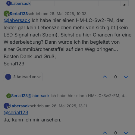
Labersack
L
S
I
Serial123
schrieb am
26. Mai 2025, 10:33
zuletzt editiert von
Kondens
-
Offline
@
labersack
Ich habe hier einen HM-LC-Sw2-FM, der
Modell
Funktion
ator
R
leider gar kein Lebenszeichen mehr von sich gibt (kein
HM-LC-
Unterputz
?
?
LED Signal nach Strom). Siehst du hier Chancen für eine
Bl1-FM
Rollladenaktor
Wiederbelebung? Dann würde ich ihn begleitet von
einer Gummibärchenstaffel auf den Weg bringen...
HM-LC-
Unterputz
C26
1
1
Besten Dank und Gruß,
Bl1PBU-
Rollladenaktor
0
K
FM
u
Serial123
F
L
3 Antworten
0
HM-LC-
1-Kanal-
?
?
2
Dim1T-FM
Unterputzdimmer
K
2
Serial123
@
labersack
Ich habe hier einen HM-LC-Sw2-FM, der
HM-LC-
Unterputz-
C7
1
2
leider gar kein Lebenszeichen mehr von sich gibt
Labersack
schrieb am
26. Mai 2025, 13:11
L
Dim1TPBU
Dimmschalter
0
K
(kein LED Signal nach Strom). Siehst du hier Chancen
zuletzt editiert von
Offline
@
serial123
-FM
u
2
für eine Wiederbelebung? Dann würde ich ihn
F
begleitet von einer Gummibärchenstaffel auf den
Ja, kann ich mir ansehen.
Weg bringen...
HM-LC-
Unterputz
C27
4
1
Besten Dank und Gruß,
0
Ja1PBU-
Jalousiensteuerung
(SM
7
K