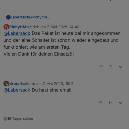
Labersack
@
richyhm
L
Deine beiden Schalter sind gelötet, Test haben auch
RichyHM
schrieb am
7. Mai 2025, 14:40
R
beide bestanden.
zuletzt editiert von
Offline
@
Labersack
Das Paket ist heute bei mir angekommen
Werde sie morgen auf die Reise schicken.
und der eine Schalter ist schon wieder eingebaut und
funktioniert wie am ersten Tag.
Vielen Dank für deinen Einsatz!!!
1
skorpil
schrieb am
7. Mai 2025, 19:11
S
zuletzt editiert von
Offline
@
Labersack
Du hast eine email
0
19 Tagen später