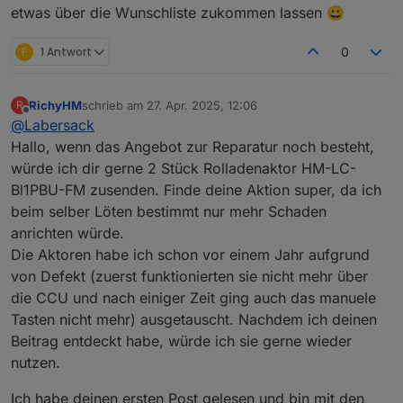
meist der C7) und die Schalter funktionieren wieder.
etwas über die Wunschliste zukommen lassen 😀
Sendung ist auf dem Rückweg.
F
1 Antwort
0
RichyHM
schrieb am
27. Apr. 2025, 12:06
R
zuletzt editiert von
Offline
@
Labersack
Hallo, wenn das Angebot zur Reparatur noch besteht,
würde ich dir gerne 2 Stück Rolladenaktor HM-LC-
Bl1PBU-FM zusenden. Finde deine Aktion super, da ich
beim selber Löten bestimmt nur mehr Schaden
anrichten würde.
Die Aktoren habe ich schon vor einem Jahr aufgrund
von Defekt (zuerst funktionierten sie nicht mehr über
die CCU und nach einiger Zeit ging auch das manuele
Tasten nicht mehr) ausgetauscht. Nachdem ich deinen
Beitrag entdeckt habe, würde ich sie gerne wieder
nutzen.
Ich habe deinen ersten Post gelesen und bin mit den