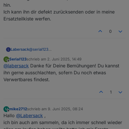
hin.
u
F
Ich kann ihn dir defekt zurücksenden oder in meine
Ersatzteilkiste werfen.
HM-LC-
Funk-Schaltaktor
?
?
Sw4-SM
4fach,
0
Aufputzmontage
HM-RC-
Unterputz 2-Kanal-
C26
1
1
2-PBU-
Sender
(SM
0
K
Labersack
@
serial123
L
FM
D)
u
In dem Schalter war wie üblich der
F
Serial123
schrieb am
2. Juni 2025, 14:49
Sicherungswiderstand durch.
zuletzt editiert von
Offline
@
labersack
Danke für Deine Bemühungen! Du kannst
Ich habe einen neuen SI-R eingelötet und den
evtl.
Schalter an mein Testbrett angeschlossen.
ihn gerne ausschlachten, sofern Du noch etwas
weitere
und ZACK war der auch wieder durch. Der Schalter
Verwertbares findest.
hat also einen größeren Schaden, den bekomme ich
Anzahl
1-99
nicht hin.
1
Ich kann ihn dir defekt zurücksenden oder in meine
Preis pro
Keine €
Ersatzteilkiste werfen.
Stück
mike2712
schrieb am
9. Juni 2025, 08:24
M
Versand
Versand hin und
zuletzt editiert von
Offline
Hallo
@
Labersack
,
zurück auf eure
Kosten
ich bin auch am sammeln, da ich immer schnell wieder