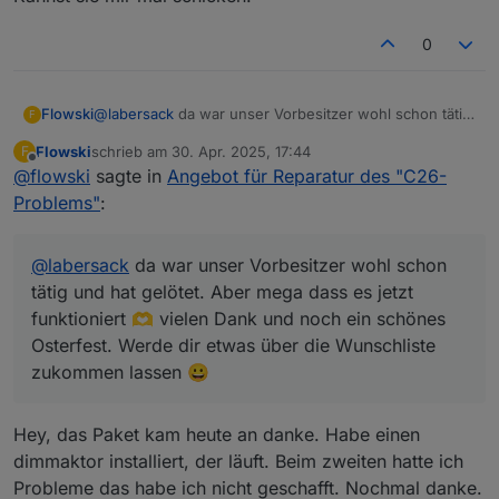
FM
Unterputzmontage
u
2
F
0
HM-LC-
4fach Schaltaktor
C7
1
1
Sw4-DR
Hutschiene
0
K
Flowski
@
labersack
da war unser Vorbesitzer wohl schon tätig
F
0
und hat gelötet. Aber mega dass es jetzt funktioniert
u
Flowski
schrieb am
30. Apr. 2025, 17:44
F
🫶 vielen Dank und noch ein schönes Osterfest.
zuletzt editiert von
F
Offline
@
flowski
sagte in
Angebot für Reparatur des "C26-
Werde dir etwas über die Wunschliste zukommen
lassen 😀
Problems"
:
HM-LC-
Funk-Schaltaktor
?
?
Sw4-SM
4fach,
Aufputzmontage
@
labersack
da war unser Vorbesitzer wohl schon
HM-RC-
Unterputz 2-Kanal-
C26
1
1
tätig und hat gelötet. Aber mega dass es jetzt
2-PBU-
Sender
(SM
0
K
funktioniert 🫶 vielen Dank und noch ein schönes
FM
D)
u
Osterfest. Werde dir etwas über die Wunschliste
F
zukommen lassen 😀
evtl.
weitere
Hey, das Paket kam heute an danke. Habe einen
Anzahl
1-99
dimmaktor installiert, der läuft. Beim zweiten hatte ich
Probleme das habe ich nicht geschafft. Nochmal danke.
Preis pro
Keine €