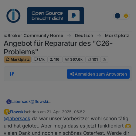
Weiter zum Inhalt
ioBroker Community Home
Deutsch
Marktplatz
Angebot für Reparatur des "C26-
Problems"
Marktplatz
1.1k
116
367.6k
101
Anmelden zum Antworten
Labersack
@
flowski
L
In den Schaltern wurden ja teilweise schon
Flowski
schrieb am
21. Apr. 2025, 06:52
F
Kondensatoren gewechselt, aber teilwiese andere,
zuletzt editiert von
Offline
@
labersack
da war unser Vorbesitzer wohl schon tätig
als für das übliche Problem notwendig wäre....
Egal, habe jedenfalls bei allen fünf nochmal die
und hat gelötet. Aber mega dass es jetzt funktioniert 🫶
richtigen für das "C26-Problem" gewechselt (hier
vielen Dank und noch ein schönes Osterfest. Werde dir