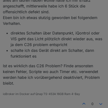
alles am laufen haben wollte hatte ich mir Ersatz
angeschafft, mittlerweile habe ich 6 Stück die
Schaltplan gesucht: Schalter, an denen ich erst
wieder Kondensatoren austauschen werde,
offensichtlich defekt sind.
nachdem ich einen Schaltplan gefunden habe:
Eben bin ich etwas stutzig geworden bei folgendem
Verhalten.
HM-LC-
Homematic Unterputz
BL1-FM
Rollladenaktor
direktes Schalten über Datenpunkt, iQontrol oder
HM-LC-
Homematic 1-Kanal-
VIS geht das Licht plötzlich direkt wieder aus, was
Dim1T-FM
Unterputzdimmer
ja dem C26 problem entspricht
schalte ich das Gerät direkt am Schalter, dann
HM-LC-
Homematic Unterputzschalter, 1fach
Sw1-FM
funktioniert es
HM-LC-
Homematic Funk-Schaltaktor 2fach,
Ist es wirklich das C26 Problem? Finde ansonsten
Sw2-FM
Unterputzmontage
keinen Fehler, Scripte wo auch Timer etc. verwendet
werden habe ich vorübergehend deaktiviert, Problem
HM-LC-
Homematic Funk-Schaltaktor 4fach,
Sw4-SM
Aufputzmontage
bleibt.
In diversen Geräten führen falsch ausgelegte
ioBroker im Docker auf Qnap TS-453A 16GB Ram 4-Bay
Stützkondensatoren immer wieder zum Ausfall des
Schalters.
Ich habe bereits einige Homematic-Schalter durch
0
Mögliche Symptome:
Einlöten eines heilen Kondensators wiederbeleben