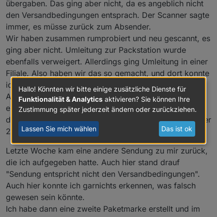
übergaben. Das ging aber nicht, da es angeblich nicht
den Versandbedingungen entsprach. Der Scanner sagte
immer, es müsse zurück zum Absender.
Wir haben zusammen rumprobiert und neu gescannt, es
ging aber nicht. Umleitung zur Packstation wurde
ebenfalls verweigert. Allerdings ging Umleitung in einer
Filiale. Also haben wir das so gemacht, und dort konnte
ich das Päckchen heute abholen.
Hallo! Könnten wir bitte einige zusätzliche Dienste für
An der Sendung ist rein garnix auszusetzen,
Funktionalität & Analytics
aktivieren? Sie können Ihre
einwandfreier quarderförmiger Karton, Maße innerhalb
Zustimmung später jederzeit ändern oder zurückziehen.
der Begrenzung laut Paketmarke, Gewicht deutlich unter
Lassen Sie mich wählen
Das ist ok
2kg.
Letzte Woche kam eine andere Sendung zu mir zurück,
die ich aufgegeben hatte. Auch hier stand drauf
"Sendung entspricht nicht den Versandbedingungen".
Auch hier konnte ich garnichts erkennen, was falsch
gewesen sein könnte.
Ich habe dann eine zweite Paketmarke erstellt und im