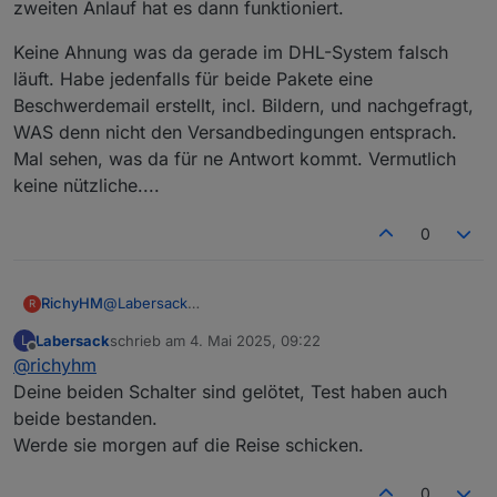
zweiten Anlauf hat es dann funktioniert.
Keine Ahnung was da gerade im DHL-System falsch
läuft. Habe jedenfalls für beide Pakete eine
Beschwerdemail erstellt, incl. Bildern, und nachgefragt,
WAS denn nicht den Versandbedingungen entsprach.
Mal sehen, was da für ne Antwort kommt. Vermutlich
keine nützliche....
0
RichyHM
@
Labersack
R
Ich habe die Schalter nochmal angeklemmt. Beim
Labersack
schrieb am
4. Mai 2025, 09:22
L
einen blinkt die LED wenn der Schalter mit Strom
zuletzt editiert von
Offline
@
richyhm
versorgt wird und später nicht mehr (egal was
gemacht wird). Beim zweiten Schalter blinkt die LED
Deine beiden Schalter sind gelötet, Test haben auch
ständig.
beide bestanden.
Werde sie morgen auf die Reise schicken.
0