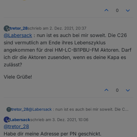
0
tretor_28
schrieb am
2. Dez. 2021, 20:37
T
zuletzt editiert von
Offline
@
Labersack
: nun ist es auch bei mir soweit. Die C26
sind vermutlich am Ende ihres Lebenszyklus
angekommen für drei HM-LC-Bl1PBU-FM Aktoren. Darf
ich dir die Aktoren zusenden, wenn es deine Kapa es
zulässt?
Viele Grüße!
0
@
Labersack
: nun ist es auch bei mir soweit. Die C26
tretor_28
T
sind vermutlich am Ende ihres Lebenszyklus
Labersack
schrieb am
3. Dez. 2021, 10:06
L
angekommen für drei HM-LC-Bl1PBU-FM Aktoren.
Viele Grüße!
zuletzt editiert von
Offline
@
tretor_28
Darf ich dir die Aktoren zusenden, wenn es deine
Kapa es zulässt?
Habe dir meine Adresse per PN geschickt.