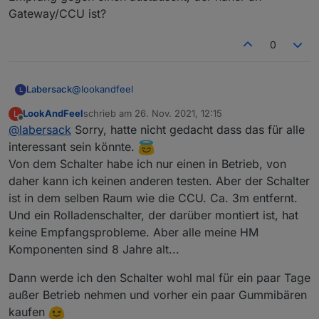
Gateway/CCU ist?
0
@
lookandfeel
Labersack
L
LookAndFeel
schrieb am
26. Nov. 2021, 12:15
L
Text von LookAndFeel an Labersack:
zuletzt editiert von
Offline
@
labersack
Sorry, hatte nicht gedacht dass das für alle
Hallo Denis, die beiden letzten Schalter sind
interessant sein könnte.
angekommen und zumindest einer eingebaut. Jetzt
Von dem Schalter habe ich nur einen in Betrieb, von
sind alle Rolladenschalter wieder "sauber". Jetzt
Antwort von mir:
daher kann ich keinen anderen testen. Aber der Schalter
habe ich noch einen normalen Schalter HM-LC-
(Als erstes: Bitte Fragen, die auch für andere
ist in dem selben Raum wie die CCU. Ca. 3m entfernt.
Sw1PBU-FM der nur dadurch auffällt das er einen
interessant sein könnten, nicht per PN schicken.)
Wenn du möchtest, kann ich den Kondensator auch
grottenschlechten Wert (-61/-197dBm) hat. Wie ist
tauschen, dann wird er zumindest nicht irgendwann
Und ein Rolladenschalter, der darüber montiert ist, hat
deine Erfahrung? Kann das auch ein Symptom eines
ausfallen.
keine Empfangsprobleme. Aber alle meine HM
defekten Kondensators sein? Dann würde ich den
Ich denke allerdings eher nicht, dass er auch für
Komponenten sind 8 Jahre alt...
auch tauschen wollen.
Empfangsprobleme verantwortlich ist, aber wer
Vielen lieben Dank für deine Hilfe
weiß....
Dann werde ich den Schalter wohl mal für ein paar Tage
Vielleicht hilft es, wenn du den Taster mit
außer Betrieb nehmen und vorher ein paar Gummibären
schlechtem Empfang gegen einen austauscht, der
näher an Gateway/CCU ist?
kaufen