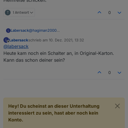
Heimreise schicken.
T
1 Antwort
0
Labersack
@
hagiman2000
L
Ja, das klingt nach den typischen Symptomen.
Labersack
schrieb am
10. Dez. 2021, 13:32
L
Habe dir meine Adresse geschickt.
zuletzt editiert von
Offline
@
labersack
Heute kam noch ein Schalter an, in Original-Karton.
Kann das schon deiner sein?
0
Hey! Du scheinst an dieser Unterhaltung
interessiert zu sein, hast aber noch kein
Konto.