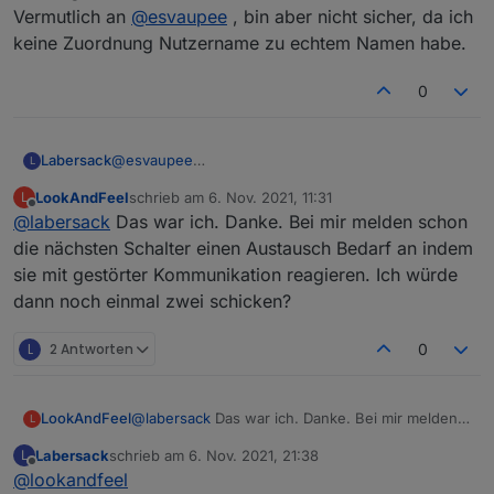
Vermutlich an
@
esvaupee
, bin aber nicht sicher, da ich
keine Zuordnung Nutzername zu echtem Namen habe.
0
Labersack
@
esvaupee
L
Heute kam ein Päckchen mit zwei Schaltern an,
LookAndFeel
schrieb am
6. Nov. 2021, 11:31
L
könnte das deins sein?
zuletzt editiert von
Offline
@
labersack
Das war ich. Danke. Bei mir melden schon
die nächsten Schalter einen Austausch Bedarf an indem
sie mit gestörter Kommunikation reagieren. Ich würde
dann noch einmal zwei schicken?
L
2 Antworten
0
LookAndFeel
@
labersack
Das war ich. Danke. Bei mir melden
L
schon die nächsten Schalter einen Austausch
Labersack
schrieb am
6. Nov. 2021, 21:38
L
Bedarf an indem sie mit gestörter Kommunikation
zuletzt editiert von
Offline
@
lookandfeel
reagieren. Ich würde dann noch einmal zwei