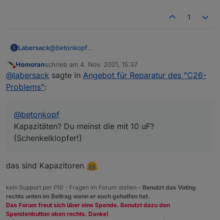
1
Labersack
@
betonkopf
L
Kapazitäten? Du meinst die mit 10 uF?
Homoran
schrieb am
4. Nov. 2021, 15:37
(Schenkelklopfer!)
zuletzt editiert von
Nicht stören
@
labersack
sagte in
Angebot für Reparatur des "C26-
Problems"
:
@
betonkopf
Kapazitäten? Du meinst die mit 10 uF?
(Schenkelklopfer!)
das sind Kapazitoren
kein Support per PN! - Fragen im Forum stellen -
Benutzt das Voting
rechts unten im Beitrag wenn er euch geholfen hat.
Das Forum freut sich über eine Spende. Benutzt dazu den
Spendenbutton oben rechts. Danke!