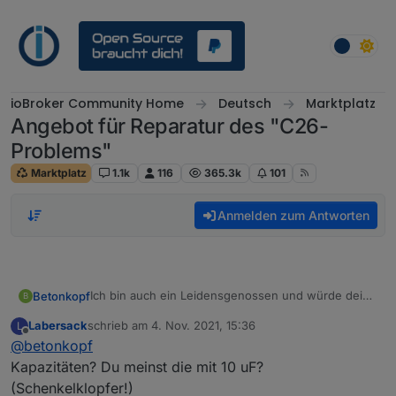
Weiter zum Inhalt
ioBroker Community Home
Deutsch
Marktplatz
Angebot für Reparatur des "C26-
Problems"
Marktplatz
1.1k
116
365.3k
101
Anmelden zum Antworten
Ich bin auch ein Leidensgenossen und würde deine
Betonkopf
B
Dienste gerne in Anspruch nehmen. Hast du noch
Labersack
schrieb am
4. Nov. 2021, 15:36
L
Kapazitäten?
Gruß Erik
zuletzt editiert von
Offline
@
betonkopf
Kapazitäten? Du meinst die mit 10 uF?
(Schenkelklopfer!)