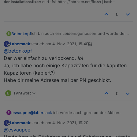
der Installationsfixer:
curl -fsL https://iobroker.net/fix.sh | bash -
0
Ich bin auch ein Leidensgenossen und würde deine
Betonkopf
B
Dienste gerne in Anspruch nehmen. Hast du noch
Labersack
schrieb am
4. Nov. 2021, 15:40
L
Kapazitäten?
Gruß Erik
zuletzt editiert von Labersack
11. Apr. 2021, 16:42
Offline
@
betonkopf
Der war einfach zu verlockend.
lol
Ja, ich habe noch einige Kapazitäten für die kaputten
Kapazitoren (kapiert?)
Habe dir meine Adresse mal per PN geschickt.
B
1 Antwort
0
esvaupee
@
labersack
ich würde auch gern an der Aktion
E
teilnehmen und Dir gern meine gut gepolsterten
Labersack
schrieb am
4. Nov. 2021, 19:20
L
Rolladen-Aktoren zusenden wenn Du noch
zuletzt editiert von
Offline
@
esvaupee
Kapzitäten hast :-)
Heute kam ein Päckchen mit zwei Schaltern an, könnte