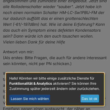
angekommen und zumindest einer eingebaut. Jetzt sind
alle Rolladenschalter wieder "sauber". Jetzt habe ich
noch einen normalen Schalter HM-LC-Sw1PBU-FM der
nur dadurch auffällt das er einen grottenschlechten
Wert (-61/-197dBm) hat. Wie ist deine Erfahrung? Kann
das auch ein Symptom eines defekten Kondensators
sein? Dann würde ich den auch tauschen wollen.
Vielen lieben Dank für deine Hilfe
Antwort von mir:
(Als erstes: Bitte Fragen, die auch für andere interessant
sein könnten, nicht per PN schicken.)
Wenn du möchtest, kann ich den Kondensator auch
Hallo! Könnten wir bitte einige zusätzliche Dienste für
tauschen, dann wird er zumindest nicht irgendwann
Funktionalität & Analytics
aktivieren? Sie können Ihre
ausfallen.
Zustimmung später jederzeit ändern oder zurückziehen.
Ich denke allerdings eher nicht, dass er auch für
Empfangsprobleme verantwortlich ist, aber wer weiß....
Lassen Sie mich wählen
Das ist ok
Vielleicht hilft es, wenn du den Taster mit schlechtem
Empfang gegen einen austauscht, der näher an