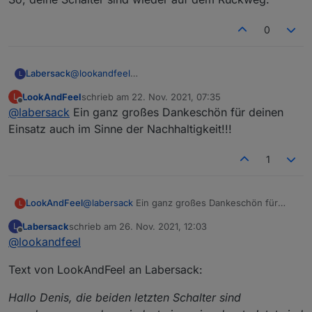
0
Labersack
@
lookandfeel
L
So, deine Schalter sind wieder auf dem Rückweg.
LookAndFeel
schrieb am
22. Nov. 2021, 07:35
L
zuletzt editiert von
Offline
@
labersack
Ein ganz großes Dankeschön für deinen
Einsatz auch im Sinne der Nachhaltigkeit!!!
1
LookAndFeel
@
labersack
Ein ganz großes Dankeschön für
L
deinen Einsatz auch im Sinne der
Labersack
schrieb am
26. Nov. 2021, 12:03
L
Nachhaltigkeit!!!
zuletzt editiert von
Offline
@
lookandfeel
Text von LookAndFeel an Labersack:
Hallo Denis, die beiden letzten Schalter sind