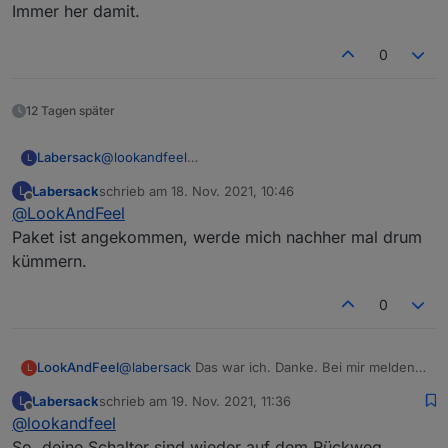
schicken?
Immer her damit.
0
12 Tagen später
Labersack
@
lookandfeel
L
Immer her damit.
Labersack
schrieb am
18. Nov. 2021, 10:46
L
zuletzt editiert von
Offline
@
LookAndFeel
Paket ist angekommen, werde mich nachher mal drum
kümmern.
0
LookAndFeel
@
labersack
Das war ich. Danke. Bei mir melden
L
schon die nächsten Schalter einen Austausch
Labersack
schrieb am
19. Nov. 2021, 11:36
L
Bedarf an indem sie mit gestörter Kommunikation
zuletzt editiert von
Offline
@
lookandfeel
reagieren. Ich würde dann noch einmal zwei
schicken?
So, deine Schalter sind wieder auf dem Rückweg.