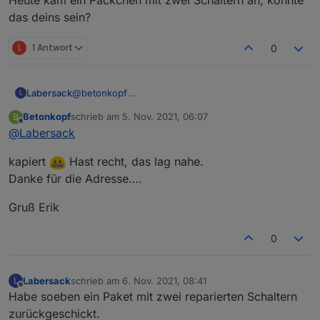
das deins sein?
L
1 Antwort
0
Labersack
@
betonkopf
L
Der war einfach zu verlockend.
lol
Betonkopf
schrieb am
5. Nov. 2021, 06:07
B
Ja, ich habe noch einige Kapazitäten für die
zuletzt editiert von
Offline
@
Labersack
kaputten Kapazitoren (kapiert?)
Habe dir meine Adresse mal per PN geschickt.
kapiert
Hast recht, das lag nahe.
Danke für die Adresse….
Gruß Erik
0
Labersack
schrieb am
6. Nov. 2021, 08:41
L
zuletzt editiert von
Offline
Habe soeben ein Paket mit zwei reparierten Schaltern
zurückgeschickt.