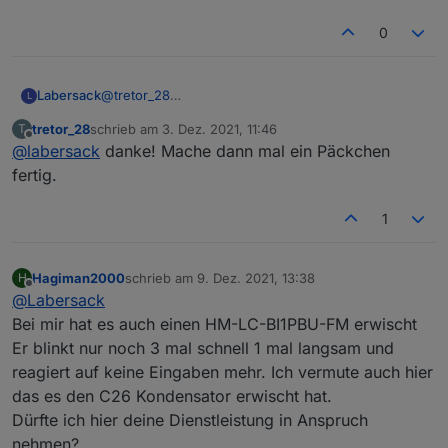
0
Labersack
@
tretor_28
L
Habe dir meine Adresse per PN geschickt.
tretor_28
schrieb am
3. Dez. 2021, 11:46
T
zuletzt editiert von
Offline
@
labersack
danke! Mache dann mal ein Päckchen
fertig.
1
Hagiman2000
schrieb am
9. Dez. 2021, 13:38
H
zuletzt editiert von
Offline
@
Labersack
Bei mir hat es auch einen HM-LC-BI1PBU-FM erwischt
Er blinkt nur noch 3 mal schnell 1 mal langsam und
reagiert auf keine Eingaben mehr. Ich vermute auch hier
das es den C26 Kondensator erwischt hat.
Dürfte ich hier deine Dienstleistung in Anspruch
nehmen?