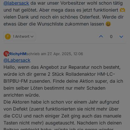
Offline
@
labersack
da war unser Vorbesitzer wohl schon tätig
als für das übliche Problem notwendig wäre....
Egal, habe jedenfalls bei allen fünf nochmal die
und hat gelötet. Aber mega dass es jetzt funktioniert 🫶
richtigen für das "C26-Problem" gewechselt (hier
vielen Dank und noch ein schönes Osterfest. Werde dir
meist der C7) und die Schalter funktionieren wieder.
etwas über die Wunschliste zukommen lassen 😀
Sendung ist auf dem Rückweg.
F
1 Antwort
0
Anbei Mal ein Foto
RichyHM
schrieb am
27. Apr. 2025, 12:06
R
zuletzt editiert von
Offline
@
Labersack
Hallo, wenn das Angebot zur Reparatur noch besteht,
würde ich dir gerne 2 Stück Rolladenaktor HM-LC-
Bl1PBU-FM zusenden. Finde deine Aktion super, da ich
beim selber Löten bestimmt nur mehr Schaden
anrichten würde.
Die Aktoren habe ich schon vor einem Jahr aufgrund
von Defekt (zuerst funktionierten sie nicht mehr über
die CCU und nach einiger Zeit ging auch das manuele
Tasten nicht mehr) ausgetauscht. Nachdem ich deinen
Beitrag entdeckt habe, würde ich sie gerne wieder