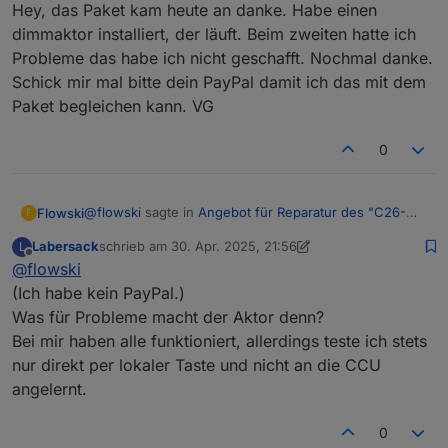
Hey, das Paket kam heute an danke. Habe einen
Anzahl
1-99
dimmaktor installiert, der läuft. Beim zweiten hatte ich
Probleme das habe ich nicht geschafft. Nochmal danke.
Preis pro
Keine €
Schick mir mal bitte dein PayPal damit ich das mit dem
Stück
Paket begleichen kann. VG
Versand
Versand hin und
zurück auf eure
0
Kosten
Schaltplan gesucht: Schalter, an denen ich erst
@
flowski
sagte in
Angebot für Reparatur des "C26-
Flowski
F
wieder Kondensatoren austauschen werde,
Problems"
:
Labersack
schrieb am
30. Apr. 2025, 21:56
L
nachdem ich einen Schaltplan gefunden habe:
zuletzt editiert von Labersack
Offline
@
flowski
@
labersack
da war unser Vorbesitzer wohl schon
HM-LC-
Homematic Unterputz
tätig und hat gelötet. Aber mega dass es jetzt
(Ich habe kein PayPal.)
Hey, das Paket kam heute an danke. Habe einen
BL1-FM
Rollladenaktor
funktioniert 🫶 vielen Dank und noch ein schönes
Was für Probleme macht der Aktor denn?
dimmaktor installiert, der läuft. Beim zweiten hatte ich
Osterfest. Werde dir etwas über die Wunschliste
HM-LC-
Homematic 1-Kanal-
Bei mir haben alle funktioniert, allerdings teste ich stets
Probleme das habe ich nicht geschafft. Nochmal
zukommen lassen 😀
Dim1T-FM
Unterputzdimmer
danke. Schick mir mal bitte dein PayPal damit ich das
nur direkt per lokaler Taste und nicht an die CCU
mit dem Paket begleichen kann. VG
angelernt.
HM-LC-
Homematic Unterputzschalter, 1fach
Sw1-FM
0