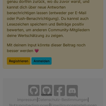
Versand
Versand hin und
genau dorthin zurück, wo du zuvor warst, und
zurück auf eure
kannst dich über neue Antworten
Kosten
benachrichtigen lassen (entweder per E-Mail
oder Push-Benachrichtigung). Du kannst auch
Schaltplan gesucht: Schalter, an denen ich erst
Lesezeichen speichern und Beiträge positiv
wieder Kondensatoren austauschen werde,
bewerten, um anderen Community-Mitgliedern
nachdem ich einen Schaltplan gefunden habe:
deine Wertschätzung zu zeigen.
HM-LC-
Homematic Unterputz
BL1-FM
Rollladenaktor
Mit deinem Input könnte dieser Beitrag noch
besser werden 💗
HM-LC-
Homematic 1-Kanal-
Dim1T-FM
Unterputzdimmer
Registrieren
Anmelden
HM-LC-
Homematic Unterputzschalter, 1fach
Sw1-FM
HM-LC-
Homematic Funk-Schaltaktor 2fach,
Sw2-FM
Unterputzmontage
HM-LC-
Homematic Funk-Schaltaktor 4fach,
Community
Sw4-SM
Aufputzmontage
Impressum
|
Datenschutz-Bestimmungen
|
Nutzungsbedingungen
|
Einwilligungseinstellungen