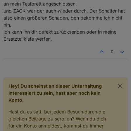
an mein Testbrett angeschlossen.
HM-LC-
4fach Schaltaktor
C7
1
1
und ZACK war der auch wieder durch. Der Schalter hat
Sw4-DR
Hutschiene
0
K
also einen größeren Schaden, den bekomme ich nicht
0
hin.
u
F
Ich kann ihn dir defekt zurücksenden oder in meine
Ersatzteilkiste werfen.
HM-LC-
Funk-Schaltaktor
?
?
Sw4-SM
4fach,
0
Aufputzmontage
HM-RC-
Unterputz 2-Kanal-
C26
1
1
2-PBU-
Sender
(SM
0
K
FM
D)
u
F
Hey! Du scheinst an dieser Unterhaltung
evtl.
interessiert zu sein, hast aber noch kein
weitere
Konto.
Anzahl
1-99
Hast du es satt, bei jedem Besuch durch die
Preis pro
Keine €
gleichen Beiträge zu scrollen? Wenn du dich
Stück
für ein Konto anmeldest, kommst du immer