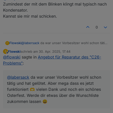
gemacht wird). Beim zweiten Schalter blinkt die LED
Unterputzmontage
2
Zumindest der mit dem Blinken klingt mal typisch nach
ständig.
Kondensator.
HM-LC-
Funk-Schaltaktor
C16
1
2
Kannst sie mir mal schicken.
Sw2-PB-
2fach,
0
K
FM
Unterputzmontage
u
2
F
0
HM-LC-
4fach Schaltaktor
C7
1
1
Sw4-DR
Hutschiene
0
K
Flowski
@
labersack
da war unser Vorbesitzer wohl schon tätig
F
0
und hat gelötet. Aber mega dass es jetzt funktioniert
u
Flowski
schrieb am
30. Apr. 2025, 17:44
F
🫶 vielen Dank und noch ein schönes Osterfest.
zuletzt editiert von
F
Offline
@
flowski
sagte in
Angebot für Reparatur des "C26-
Werde dir etwas über die Wunschliste zukommen
lassen 😀
Problems"
:
HM-LC-
Funk-Schaltaktor
?
?
Sw4-SM
4fach,
Aufputzmontage
@
labersack
da war unser Vorbesitzer wohl schon
HM-RC-
Unterputz 2-Kanal-
C26
1
1
tätig und hat gelötet. Aber mega dass es jetzt
2-PBU-
Sender
(SM
0
K
funktioniert 🫶 vielen Dank und noch ein schönes
FM
D)
u
Osterfest. Werde dir etwas über die Wunschliste
F
zukommen lassen 😀
evtl.
weitere