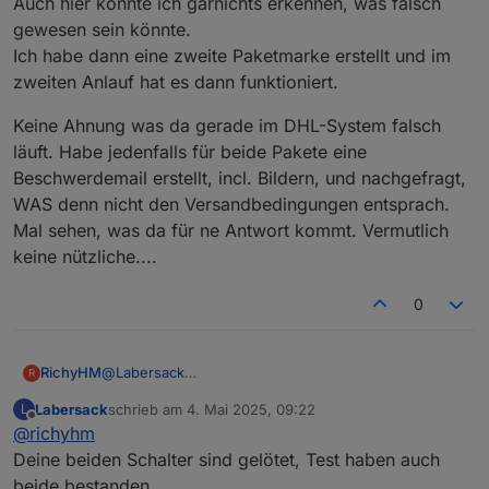
Auch hier konnte ich garnichts erkennen, was falsch
gewesen sein könnte.
Ich habe dann eine zweite Paketmarke erstellt und im
zweiten Anlauf hat es dann funktioniert.
Keine Ahnung was da gerade im DHL-System falsch
läuft. Habe jedenfalls für beide Pakete eine
Beschwerdemail erstellt, incl. Bildern, und nachgefragt,
WAS denn nicht den Versandbedingungen entsprach.
Mal sehen, was da für ne Antwort kommt. Vermutlich
keine nützliche....
0
RichyHM
@
Labersack
R
Ich habe die Schalter nochmal angeklemmt. Beim
Labersack
schrieb am
4. Mai 2025, 09:22
L
einen blinkt die LED wenn der Schalter mit Strom
zuletzt editiert von
Offline
@
richyhm
versorgt wird und später nicht mehr (egal was
gemacht wird). Beim zweiten Schalter blinkt die LED
Deine beiden Schalter sind gelötet, Test haben auch
ständig.
beide bestanden.