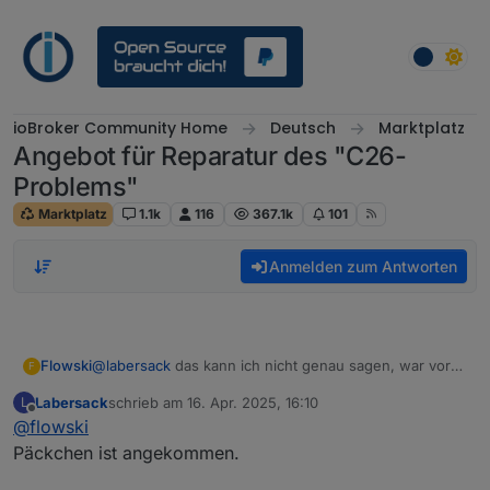
Weiter zum Inhalt
ioBroker Community Home
Deutsch
Marktplatz
Angebot für Reparatur des "C26-
Problems"
Marktplatz
1.1k
116
367.1k
101
Anmelden zum Antworten
Flowski
@
labersack
das kann ich nicht genau sagen, war vor
F
etwa einem Jahr er hat nicht mehr reagiert, bzw
Labersack
schrieb am
16. Apr. 2025, 16:10
L
unzuverlässig.
zuletzt editiert von
Offline
@
flowski
Päckchen ist angekommen.