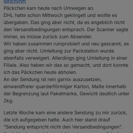
@
richyhm
versorgt wird und später nicht mehr (egal was
gemacht wird). Beim zweiten Schalter blinkt die LED
Päckchen kam heute nach Umwegen an.
ständig.
DHL hatte schon Mittwoch geklingelt und wollte es
übergaben. Das ging aber nicht, da es angeblich nicht
den Versandbedingungen entsprach. Der Scanner sagte
immer, es müsse zurück zum Absender.
Wir haben zusammen rumprobiert und neu gescannt, es
ging aber nicht. Umleitung zur Packstation wurde
ebenfalls verweigert. Allerdings ging Umleitung in einer
Filiale. Also haben wir das so gemacht, und dort konnte
ich das Päckchen heute abholen.
An der Sendung ist rein garnix auszusetzen,
einwandfreier quarderförmiger Karton, Maße innerhalb
der Begrenzung laut Paketmarke, Gewicht deutlich unter
2kg.
Letzte Woche kam eine andere Sendung zu mir zurück,
die ich aufgegeben hatte. Auch hier stand drauf
"Sendung entspricht nicht den Versandbedingungen".