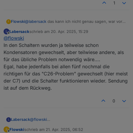
1
Flowski
@
labersack
das kann ich nicht genau sagen, war vor
F
etwa einem Jahr er hat nicht mehr reagiert, bzw
Labersack
schrieb am
20. Apr. 2025, 15:29
L
unzuverlässig.
zuletzt editiert von
Offline
@
flowski
In den Schaltern wurden ja teilweise schon
Kondensatoren gewechselt, aber teilwiese andere, als
für das übliche Problem notwendig wäre....
Egal, habe jedenfalls bei allen fünf nochmal die
richtigen für das "C26-Problem" gewechselt (hier meist
der C7) und die Schalter funktionieren wieder. Sendung
ist auf dem Rückweg.
0
Anbei Mal ein Foto
Labersack
@
flowski
L
In den Schaltern wurden ja teilweise schon
Flowski
schrieb am
21. Apr. 2025, 06:52
F
Kondensatoren gewechselt, aber teilwiese andere,
zuletzt editiert von