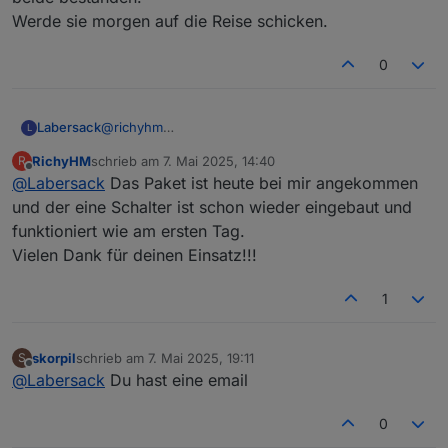
Werde sie morgen auf die Reise schicken.
0
Labersack
@
richyhm
L
Deine beiden Schalter sind gelötet, Test haben auch
RichyHM
schrieb am
7. Mai 2025, 14:40
R
beide bestanden.
zuletzt editiert von
Offline
@
Labersack
Das Paket ist heute bei mir angekommen
Werde sie morgen auf die Reise schicken.
und der eine Schalter ist schon wieder eingebaut und
funktioniert wie am ersten Tag.
Vielen Dank für deinen Einsatz!!!
1
skorpil
schrieb am
7. Mai 2025, 19:11
S
zuletzt editiert von
Offline
@
Labersack
Du hast eine email
0