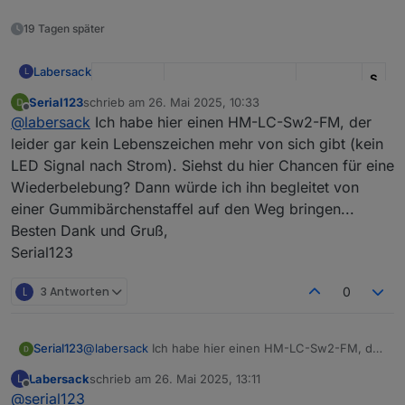
19 Tagen später
Labersack
L
S
I
Serial123
schrieb am
26. Mai 2025, 10:33
zuletzt editiert von
Kondens
-
Offline
@
labersack
Ich habe hier einen HM-LC-Sw2-FM, der
Modell
Funktion
ator
R
leider gar kein Lebenszeichen mehr von sich gibt (kein
HM-LC-
Unterputz
?
?
LED Signal nach Strom). Siehst du hier Chancen für eine
Bl1-FM
Rollladenaktor
Wiederbelebung? Dann würde ich ihn begleitet von
einer Gummibärchenstaffel auf den Weg bringen...
HM-LC-
Unterputz
C26
1
1
Besten Dank und Gruß,
Bl1PBU-
Rollladenaktor
0
K
FM
u
Serial123
F
L
3 Antworten
0
HM-LC-
1-Kanal-
?
?
2
Dim1T-FM
Unterputzdimmer
K
2
Serial123
@
labersack
Ich habe hier einen HM-LC-Sw2-FM, der
HM-LC-
Unterputz-
C7
1
2
leider gar kein Lebenszeichen mehr von sich gibt
Labersack
schrieb am
26. Mai 2025, 13:11
L
Dim1TPBU
Dimmschalter
0
K
(kein LED Signal nach Strom). Siehst du hier Chancen
zuletzt editiert von
Offline
@
serial123
-FM
u
2
für eine Wiederbelebung? Dann würde ich ihn