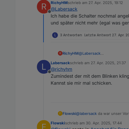
RichyHM
schrieb am
27. Apr. 2025, 19:12
R
Interssant wäre zu wissen,
zuletzt editiert von
HM-LC-Sw4-SM
@
Labersack
Offline
Ich habe die Schalter nochmal ange
HM-RC-2-PBU-FM
und später nicht mehr (egal was gem
evtl. weitere
L
3 Antworten
Letzte Antwort
27. Apr. 2
Anzahl
Preis pro Stück
RichyHM
@
Labersack
R
Ich habe die Schalter nochm
Versand
Labersack
schrieb am
27. Apr. 2025, 21:37
L
später nicht mehr (egal was
zuletzt editiert von
@
richyhm
Offline
Schaltplan gesucht: Scha
Zumindest der mit dem Blinken klin
Schaltplan gefunden hab
Kannst sie mir mal schicken.
HM-LC-BL1-FM
HM-LC-Dim1T-FM
HM-LC-Sw1-FM
Flowski
@
labersack
da war unser Vorb
F
und noch ein schönes Osterf
HM-LC-Sw2-FM
Flowski
schrieb am
30. Apr. 2025, 17:44
F
zuletzt editiert von