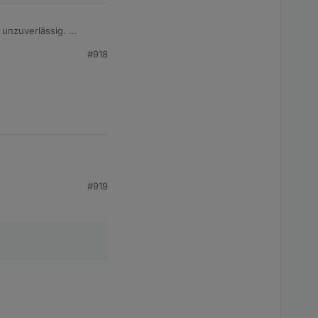
w unzuverlässig.
#918
 gestern verabschiedet
#919