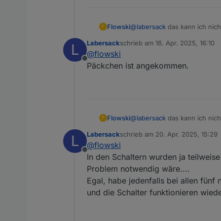
Flowski
@
labersack
das kann ich nich
F
Labersack
schrieb am
16. Apr. 2025, 16:10
L
zuletzt editiert von
@
flowski
Offline
Päckchen ist angekommen.
Flowski
@
labersack
das kann ich nich
F
Labersack
schrieb am
20. Apr. 2025, 15:29
L
zuletzt editiert von
@
flowski
Offline
In den Schaltern wurden ja teilweis
Problem notwendig wäre....
Egal, habe jedenfalls bei allen fün
und die Schalter funktionieren wie