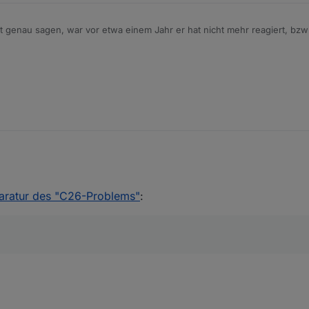
t genau sagen, war vor etwa einem Jahr er hat nicht mehr reagiert, bz
Der erste Aktor ist auch bereits eingebaut. Da sich ein Rollladenaktor
 😁
aratur des "C26-Problems"
: