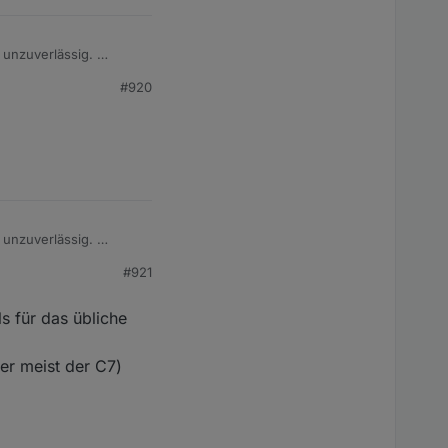
w unzuverlässig.
#920
w unzuverlässig.
#921
s für das übliche
ier meist der C7)