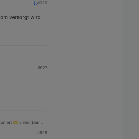
#926
?
rom versorgt wird
10uF
1K
versorgt wird und
#927
dem ich einen
ioniert 🫶 vielen Dank
#928