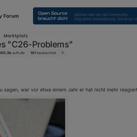
y Forum
Marktplatz
des "C26-Problems"
365.3k
aufrufe
101
beobachtet
nsatoren üblicherweise nicht, da könnte auch was anderes faul sein. W
u sagen, war vor etwa einem Jahr er hat nicht mehr reagier