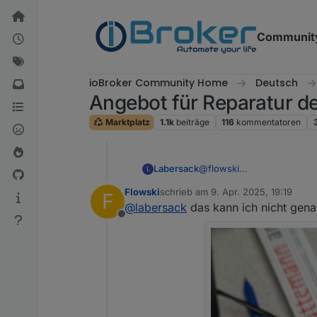
Weiter zum Inhalt
Communit
ioBroker Community Home
Deutsch
Angebot für Reparatur 
Marktplatz
1.1k
beiträge
116
kommentatoren
Labersack
@
flowski
L
"Abrauchen" tun die Konde
Flowski
schrieb am
9. Apr. 2025, 19:19
F
Fehlerbild?
zuletzt editiert von
@
labersack
das kann ich nicht gena
Offline