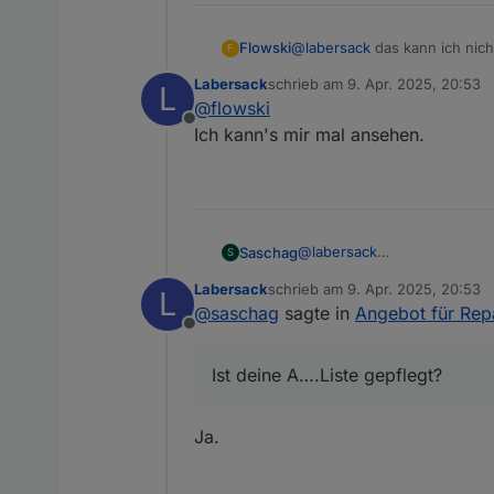
Flowski
@
labersack
das kann ich nich
F
Labersack
schrieb am
9. Apr. 2025, 20:53
L
zuletzt editiert von
@
flowski
Offline
Ich kann's mir mal ansehen.
@
labersack
Saschag
S
Paket ist heute angekommen. 
Labersack
schrieb am
9. Apr. 2025, 20:53
L
hatte 🙈
Ist deine A….Liste gepflegt?
zuletzt editiert von
@
saschag
sagte in
Angebot für Rep
Offline
Vielen Dank!
Ist deine A….Liste gepflegt?
Ja.