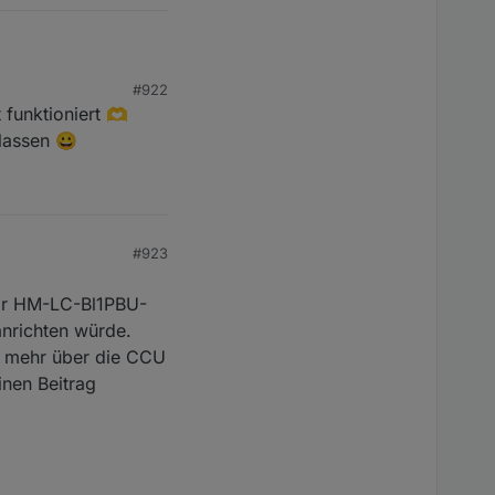
für das übliche
#922
 funktioniert 🫶
 meist der C7) und die
lassen 😀
#923
tor HM-LC-Bl1PBU-
anrichten würde.
ht mehr über die CCU
inen Beitrag