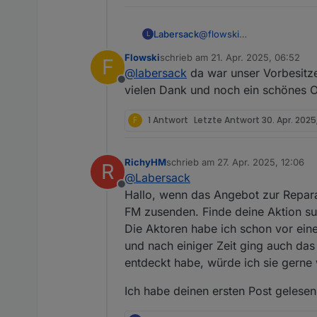
Labersack
@
flowski
L
In den Schaltern wurden ja
Flowski
schrieb am
21. Apr. 2025, 06:52
F
Problem notwendig wäre...
zuletzt editiert von
@
labersack
da war unser Vorbesitzer
Egal, habe jedenfalls bei 
Offline
Schalter funktionieren wi
vielen Dank und noch ein schönes O
F
1 Antwort
Letzte Antwort
30. Apr. 2025
Anbei Mal ein Foto
RichyHM
schrieb am
27. Apr. 2025, 12:06
R
zuletzt editiert von
@
Labersack
Offline
Hallo, wenn das Angebot zur Repara
FM zusenden. Finde deine Aktion su
Die Aktoren habe ich schon vor eine
und nach einiger Zeit ging auch da
entdeckt habe, würde ich sie gerne
Ich habe deinen ersten Post gelese