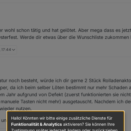
 teilweise schon Kondensatoren gewechselt, aber teilwiese andere, als 
.
 wohl schon tätig und hat gelötet. Aber mega dass es jetzt
allen fünf nochmal die richtigen für das "C26-Problem" gewechselt (hier
eder. Sendung ist auf dem Rückweg.
sterfest. Werde dir etwas über die Wunschliste zukommen 
, 17:44
tur noch besteht, würde ich dir gerne 2 Stück Rolladenak
per, da ich beim selber Löten bestimmt nur mehr Schaden 
m Jahr aufgrund von Defekt (zuerst funktionierten sie nic
s manuele Tasten nicht mehr) ausgetauscht. Nachdem ich de
 wieder nutzen.
Hallo! Könnten wir bitte einige zusätzliche Dienste für
n und bin mit den Bedingungen einverstanden.
Funktionalität & Analytics
aktivieren? Sie können Ihre
Zustimmung später jederzeit ändern oder zurückziehen.