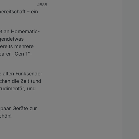
#888
ereitschaft – ein
Set an Homematic-
rgendetwas
ereits mehrere
arer „Gen 1“-
e alten Funksender
chen die Zeit (und
 rudimentär, und
n paar Geräte zur
schön!