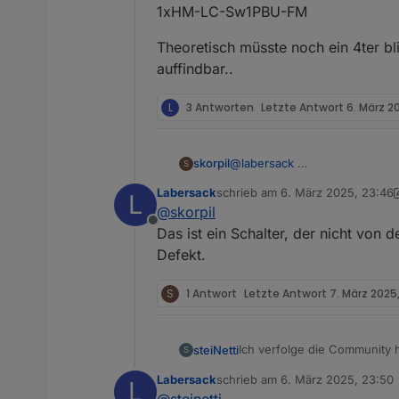
1xHM-LC-Sw1PBU-FM
Theoretisch müsste noch ein 4ter b
auffindbar..
L
3 Antworten
Letzte Antwort
6. März 2
skorpil
@
labersack
S
Labersack
schrieb am
6. März 2025, 23:46
L
zuletzt editiert von Labersack
3. 
@
skorpil
Offline
Das ist ein Schalter, der nicht von
Defekt.
S
1 Antwort
Letzte Antwort
7. März 2025,
Ich verfolge die Community hi
steiNetti
S
Dankeschön! ♥️
Labersack
schrieb am
6. März 2025, 23:50
L
Vor rund sieben Jahren hab
zuletzt editiert von
@
steinetti