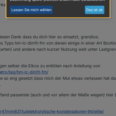
hkeit höher, dass ich ihn nicht reparieren kann.
Lassen Sie mich wählen
Das ist ok
esen Dank dass du dich hier so einsetzt, grandios.
es Typs hm-lc-dim1t-fm von denen einige in einer Art Bootl
tarten) und andere nach kurzer Nutzung weit unter Lastgre
en selber die Elkos zu entlöten nach Anleitung von
retro/tag/hm-lc-dim1t-fm/
ise so eng gesetzt dass mich der Mut etwas verlassen hat d
.
PI-DN-R1 der auch herumzickt. Mal schaltet er mal nicht. Darf ich ihn d
d fand passende (auch und vor allem der Maße wegen) hier (
r47mnn6311u/elektrolytische-kondensatoren-tht/elite/