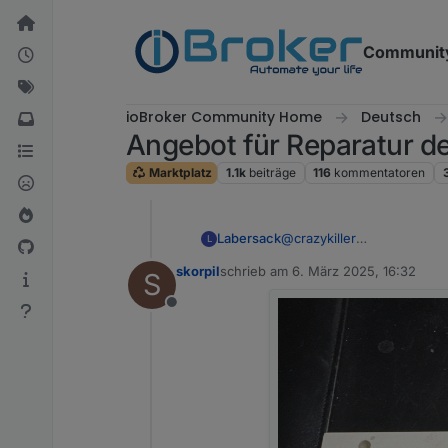
Weiter zum Inhalt
Communit
ioBroker Community Home
Deutsch
Angebot für Reparatur 
Marktplatz
1.1k
beiträge
116
kommentatoren
Labersack
@
crazykiller
L
Dein Paketschein ist ang
skorpil
schrieb am
6. März 2025, 16:32
S
zuletzt editiert von
Offline