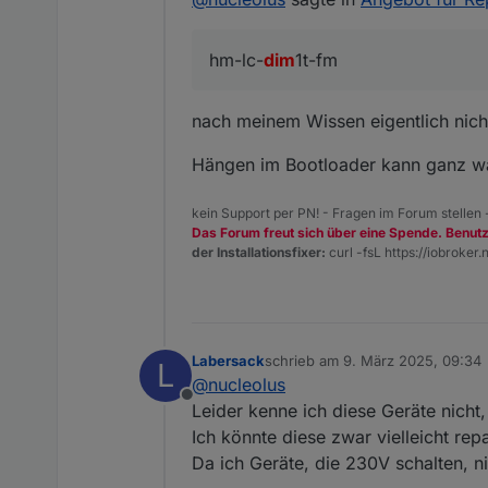
https://www.tme.eu/de/deta
https://www.tme.eu/de/deta
hm-lc-
dim
1t-fm
https://www.tme.eu/de/deta
War echt nicht einfach ne
der erste war echt nicht ei
Nun meine Frage, darf ich 
nach meinem Wissen eigentlich nich
lege auch in Anzahl >200% 
Oder darf ich dir sogar die 
Es liegt bei euch Sensei.
Hängen im Bootloader kann ganz wa
Mit bestem Gruß aus Südh
kein Support per PN! - Fragen im Forum stellen
Das Forum freut sich über eine Spende. Benut
der Installationsfixer:
curl -fsL https://iobroker.n
Labersack
schrieb am
9. März 2025, 09:34
L
zuletzt editiert von
@
nucleolus
Offline
Leider kenne ich diese Geräte nich
Ich könnte diese zwar vielleicht rep
Da ich Geräte, die 230V schalten, n