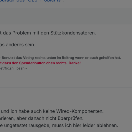
ils/pf2wr47mnn6311u/elektrolytische-kondensatoren-tht/elite/
ils/eeaga1c100/elektrolytische-kondensatoren-tht/panasonic/
ils/eeufr1c101b/elektrolytische-kondensatoren-tht/panasonic/
n Anbieter zu finden bei dem man alle benötigten Elkos an einem Ort b
nfach zu finden.
dir 3 von den defekten hm-lc-dim1t-fm zusammen mit den beschafften E
t das Problem mit den Stützkondensatoren.
der benötigten Elkos bei.
3 teilzerlöteten mit beilegen?
s anderes sein.
essen.
 -
Benutzt das Voting rechts unten im Beitrag wenn er euch geholfen hat.
zt dazu den Spendenbutton oben rechts. Danke!
et/fix.sh | bash -
t, und ich habe auch keine Wired-Komponenten.
arieren, aber danach nicht überprüfen.
ie ungetestet rausgebe, muss ich hier leider ablehnen.