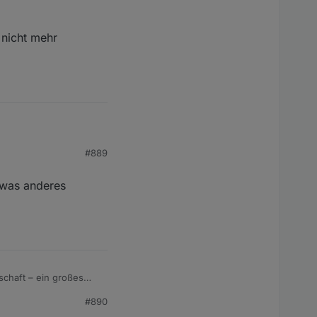
 nicht mehr
#889
l was anderes
tschaft – ein großes
#890
an Homematic-Dimm-