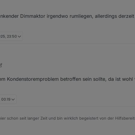
linkender Dimmaktor irgendwo rumliegen, allerdings derzeit
025, 23:50
Juli 2025, 00:47
 dem Kondenstoremproblem betroffen sein sollte, da ist woh
 00:19
er schon seit langer Zeit und bin wirklich begeistert von der Hilfsberei
e ich mir im Zuge der Sanierung unseres Elternhauses ein ganzes Set 