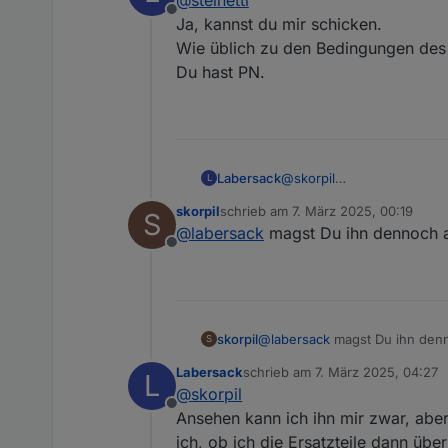
und Schaltaktoren zugelegt.
Offline
sich das ganze Projekt gefü
Jetzt, nach all den Jahren, 
Ja, kannst du mir schicken.
des berüchtigten C26/C7-Bli
Aktoren wirklich ungern einf
Wie üblich zu den Bedingungen des 
schnell gehen musste.
gesagt auch die Geduld), mi
Gibt es das Reparaturangebo
Du hast PN.
hat auch schon bessere Tag
schicken könnte – natürlich 
Es handelt sich dabei um:
3xHM-LC-Dim1TPBU-FM
1xHM-LC-Sw1PBU-FM
Theoretisch müsste noch ein 
Labersack
@
skorpil
L
Das ist ein Schalter, der 
skorpil
schrieb am
7. März 2025, 00:19
S
zuletzt editiert von
@
labersack
magst Du ihn dennoch a
Offline
skorpil
@
labersack
magst Du ihn denn
S
Labersack
schrieb am
7. März 2025, 04:27
L
zuletzt editiert von
@
skorpil
Offline
Ansehen kann ich ihn mir zwar, aber
ich, ob ich die Ersatzteile dann über