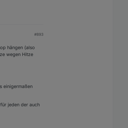
#893
oop hängen (also
nze wegen Hitze
as einigermaßen
ir mal schicken?
für jeden der auch