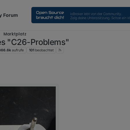
y Forum
Marktplatz
des "C26-Problems"
366.6k
aufrufe
101
beobachtet
ekommen, Päckchen ist auf dem Rückweg.