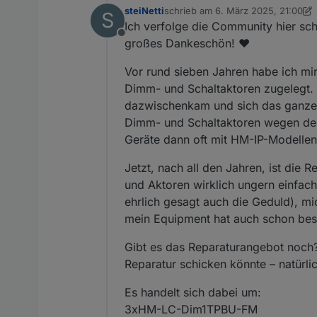
steiNetti
schrieb am
6. März 2025, 21:00
S
zuletzt editiert von steiNetti
3. Jun
Ich verfolge die Community hier scho
Offline
großes Dankeschön! ♥️
Vor rund sieben Jahren habe ich mi
Dimm- und Schaltaktoren zugelegt. 
dazwischenkam und sich das ganze P
Dimm- und Schaltaktoren wegen des
Geräte dann oft mit HM-IP-Modellen,
Jetzt, nach all den Jahren, ist die
und Aktoren wirklich ungern einfach 
ehrlich gesagt auch die Geduld), mi
mein Equipment hat auch schon bes
Gibt es das Reparaturangebot noch?
Reparatur schicken könnte – natürli
Es handelt sich dabei um:
3xHM-LC-Dim1TPBU-FM