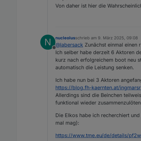
Von daher ist hier die Wahrscheinlic
nucleolus
schrieb am
9. März 2025, 09:08
N
zuletzt editiert von
@
labersack
Zunächst einmal einen ri
Offline
Ich selber habe derzeit 6 Aktoren d
kurz nach erfolgreichem boot neu s
automatisch die Leistung senken.
Ich habe nun bei 3 Aktoren angefang
https://blog.fh-kaernten.at/ingmars
Allerdings sind die Beinchen teilwe
funktional wieder zusammenzulöten
Ich habe hier einen HM-LC-Sw1-
Die Elkos habe ich recherchiert un
mal mag):
https://www.tme.eu/de/details/pf2w