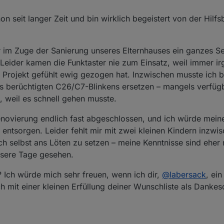
i 2025, 22:08
n seit langer Zeit und bin wirklich begeistert von der Hilfsb
r im Zuge der Sanierung unseres Elternhauses ein ganzes 
Leider kamen die Funktaster nie zum Einsatz, weil immer i
rojekt gefühlt ewig gezogen hat. Inzwischen musste ich b
 berüchtigten C26/C7-Blinkens ersetzen – mangels verfügb
 weil es schnell gehen musste.
 Renovierung endlich fast abgeschlossen, und ich würde mein
entsorgen. Leider fehlt mir mit zwei kleinen Kindern inzwis
ch selbst ans Löten zu setzen – meine Kenntnisse sind eher
sere Tage gesehen.
 Ich würde mich sehr freuen, wenn ich dir,
@
labersack
, ei
ch mit einer kleinen Erfüllung deiner Wunschliste als Danke