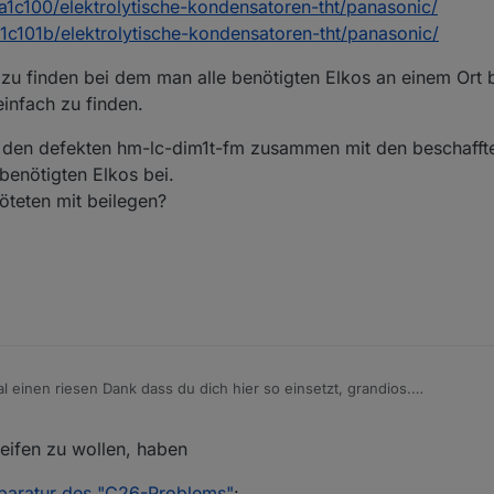
a1c100/elektrolytische-kondensatoren-tht/panasonic/
r1c101b/elektrolytische-kondensatoren-tht/panasonic/
r zu finden bei dem man alle benötigten Elkos an einem Or
einfach zu finden.
n den defekten hm-lc-dim1t-fm zusammen mit den beschafft
benötigten Elkos bei.
löteten mit beilegen?
 einen riesen Dank dass du dich hier so einsetzt, grandios.
Aktoren des Typs hm-lc-dim1t-fm von denen einige in einer Art Bootloop
arten) und andere nach kurzer Nutzung weit unter Lastgrenze wegen Hit
 angefangen selber die Elkos zu entlöten nach Anleitung von
eifen zu wollen, haben
/ingmarsretro/tag/hm-lc-dim1t-fm/
en teilweise so eng gesetzt dass mich der Mut etwas verlassen hat das 
hiert und fand passende (auch und vor allem der Maße wegen) hier (für
paratur des "C26-Problems"
: