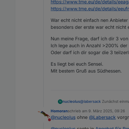
https://www.tme.eu/de/details/eeag
https://www.tme.eu/de/details/eeuf
War echt nicht einfach nen Anbiete
besonders der erste war echt nicht 
Nun meine Frage, darf ich dir 3 vo
Ich lege auch in Anzahl >200% der 
Oder darf ich dir sogar die 3 teilzer
Es liegt bei euch Sensei.
Mit bestem Gruß aus Südhessen.
@
labersack
Zunächst einmal
nucleolus
N
Ich selber habe derzeit 6 
Homoran
schrieb am
9. März 2025, 09:26
erfolgreichem boot neu st
Ich habe nun bei 3 Aktoren
zuletzt editiert von
@
nucleolus
ohne
@
Labersack
vorgr
Leistung senken.
https://blog.fh-kaernten.at
Nicht stören
Allerdings sind die Beinch
Die Elkos habe ich recherc
@
nucleolus
sagte in
Angebot für Re
wieder zusammenzulöten.
mag):