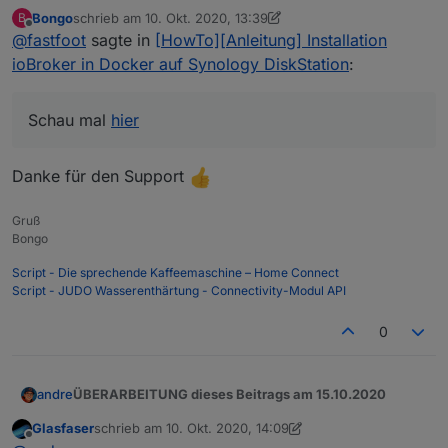
ioBroker in Docker auf Synology DiskStation
:
Bongo
schrieb am
10. Okt. 2020, 13:39
B
zuletzt editiert von Bongo
10. Okt. 2020, 15:39
Offline
@
fastfoot
sagte in
Alternativ sollte es ja auch mit pkill io
[HowTo][Anleitung] Installation
funktionieren. Dann wird aber der komplette
ioBroker in Docker auf Synology DiskStation
:
Schau mal
hier
Container gestoppt.
Schau mal
hier
Danke für den Support
Gruß
Bongo
Script - Die sprechende Kaffeemaschine – Home Connect
Script - JUDO Wasserenthärtung - Connectivity-Modul API
0
ÜBERARBEITUNG dieses Beitrags am 15.10.2020
andre
Glasfaser
schrieb am
10. Okt. 2020, 14:09
Es ist viel Wasser die Elbe hinab geflossen und auch der
zuletzt editiert von Glasfaser
10. Okt. 2020, 16:16
Offline