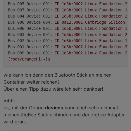
Bus 005 Device 001:
ID
1d6b:0002
Linux
Foundation
2.
Bus 007 Device 001:
ID
1d6b:0001
Linux
Foundation
1.
Bus 004 Device 001:
ID
1d6b:0002
Linux
Foundation
2.
Bus 006 Device 004:
ID
0a12:0001
Cambridge
Silicon
R
Bus 006 Device 001:
ID
1d6b:0001
Linux
Foundation
1.
Bus 003 Device 001:
ID
1d6b:0002
Linux
Foundation
2.
Bus 002 Device 001:
ID
1d6b:0001
Linux
Foundation
1.
Bus 001 Device 001:
ID
1d6b:0002
Linux
Foundation
2.
Bus 009 Device 001:
ID
1d6b:0002
Linux
Foundation
2.
[
root@OrangePi:~
]
$
wie kann ich denn den Bluetooth Stick an meinen
Container weiter reichen?
Über einen Tipp dazu wäre ich sehr dankbar!
edit:
ok, mit der Option
devices
konnte ich schon einmal
meinen ZigBee Stick einbinden und der zigbee Adapter
wird grün...