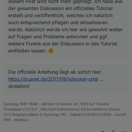
diesem Post wird nicht mehr gepflegt. Ich habe aus
Schritt 3: Container überprüfen
Öffne den Bereich "Container" in der Docker-
der gesamten Diskussion ein offizielles Tutorial
Oberfläche. Hier sollte nun der erstellte Container
erstellt und veröffentlicht, welches ich natürlich
erscheinen. Prüfe ob der Container eingeschaltet ist
auch entsprechend pflegen und aktualisieren
und sich im Status "Läuft" befindet.
werde. Natürlich werde ich hier wie gewohnt weiter
auf Fragen und Probleme antworten und ggf.
weitere Punkte aus der Diskussion in das Tutorial
einfließen lassen. 🙂
Die offizielle Anleitung liegt ab sofort hier:
Wähle den Container aus und klicke auf "Details".
https://buanet.de/2017/09/iobroker-unte
…
skstation/
Synology 918+ 16GB - ioBroker in Docker v9 , VISO auf Trekstor
Primebook C13 13,3" , Hikvision Domkameras mit Surveillance Station ..
CCU RaspberryMatic in Synology VM .. Zigbee CC2538+CC2592 .. Sonoff ..
KNX .. Modbus ..
Unter "Prozess" siehst du ob ioBroker erfolgreich
0