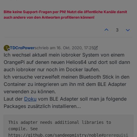
Bitte keine Support-Fragen per PN! Nutzt die öffentliche Kanäle damit
auch andere von den Antworten profitieren können!
3
TDCroPower
schrieb am
16. Okt. 2020, 17:25
T
zuletzt editiert von TDCroPower
Offline
Ich wechsel aktuell mein iobroker System von einem
OrangePi auf denen neuen Helios64 und dort soll dann
auch iobroker nur noch im Docker laufen.
Ich versuche verzweifelt meinen Bluetooth Stick in den
Container zu integrieren um ihn mit dem BLE Adapter
verwenden zu können.
Laut der
Doku
vom BLE Adapter soll man ja folgende
Packages zusätzlich installieren...
This adapter needs additional libraries to
compile. See
https://github.com/sandeepmistry/noble
#prerequisi