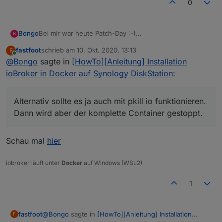
0
Bei mir war heute Patch-Day :-)
Bongo
B
Ich habe zuerst an die 20 Adaper updates gemacht.
fastfoot
schrieb am
10. Okt. 2020, 13:13
F
Dann den Docker Container mit Re-Create auf ich
Jetzt wollte ich noch den js-controller 2.2.9 updaten.
zuletzt editiert von
Online
@
Bongo
sagte in
[HowTo][Anleitung] Installation
glaube 5.0 gebracht.
in der console stop iobrocker kommt:
So weit läuft alles.
"iobroker controller daemon is not running"
Läuft aber.
ioBroker in Docker auf Synology DiskStation
:
Alternativ sollte es ja auch mit pkill io funktionieren.
Dann wird aber der komplette Container gestoppt.
Ich habe jetzt nicht alle Beiträge gelesen. Hat sich beim
Alternativ sollte es ja auch mit pkill io funktionieren.
js-controller update was geändert?
Für Tipps wöre ich dankbar.
Gruß
Dann wird aber der komplette Container gestoppt.
Bongo
Schau mal
hier
iobroker läuft unter
Docker
auf Windows (WSL2)
1
@
Bongo
sagte in
[HowTo][Anleitung] Installation
fastfoot
F