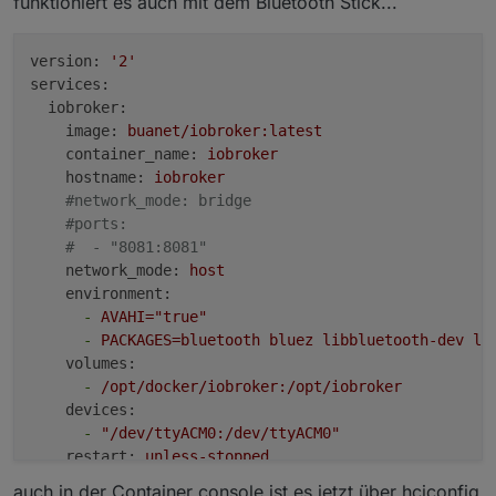
funktioniert es auch mit dem Bluetooth Stick...
version:
'2'
services:
iobroker:
image:
buanet/iobroker:latest
container_name:
iobroker
hostname:
iobroker
#network_mode: bridge
#ports:
#  - "8081:8081"
network_mode:
host
environment:
-
AVAHI="true"
-
PACKAGES=bluetooth
bluez
libbluetooth-dev
li
volumes:
-
/opt/docker/iobroker:/opt/iobroker
devices:
-
"/dev/ttyACM0:/dev/ttyACM0"
restart:
unless-stopped
auch in der Container console ist es jetzt über hciconfig