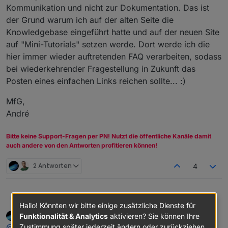
Kommunikation und nicht zur Dokumentation. Das ist
der Grund warum ich auf der alten Seite die
Knowledgebase eingeführt hatte und auf der neuen Site
auf "Mini-Tutorials" setzen werde. Dort werde ich die
hier immer wieder auftretenden FAQ verarbeiten, sodass
bei wiederkehrender Fragestellung in Zukunft das
Posten eines einfachen Links reichen sollte... :)
MfG,
André
Bitte keine Support-Fragen per PN! Nutzt die öffentliche Kanäle damit
auch andere von den Antworten profitieren können!
2 Antworten
4
@
Glasfaser
@
Bongo
und alle Anderen...
andre
Hallo! Könnten wir bitte einige zusätzliche Dienste für
Glasfaser
schrieb am
11. Okt. 2020, 20:17
Funktionalität & Analytics
aktivieren? Sie können Ihre
SORRY für meine temporäre Abwesenheit und die
zuletzt editiert von Glasfaser
10. Nov. 2020, 22:19
Offline
@
andre
Zustimmung später jederzeit ändern oder zurückziehen.
aktuelle Nicht-Erreichbarkeit meiner Tutorials! Wie ich ja