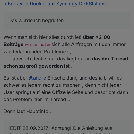
ioBroker in Docker auf Synology DiskStation
:
Das würde ich begrüßen.
Wäre es nicht an der Zeit auch den Startthread mit
Es fehlt mir auch welches der aktuelle Container ist und
den neusten ToDo´s zu aktualisieren bzw. ein paar
Unter Netzwerk wähle "Dasselbe Netzwerk wie Docker
welche Versionen er beinhaltet.
Tipps zu hinterlegen ?
Das würde ich begrüßen.
Host verwenden". Diese Einstellung sorgt dafür, dass
Es steht sicher irgendwo aber dieser Thread ist für
siche ioBroker später "anfühlt" als würde es direkt auf
viele die erste Anlaufstelle.
der DiskStation laufen und vermeidet Probleme mit dem
Wenn man sich hier alles durchließ
über >2100
Hostnamen.
Beiträge
sich alle Anfragen mit den immer
wiederholen
wiederkehrenden Problemen ,
......aber ich denke mal das liegt daran
das der Thread
schon zu groß geworden ist
.
Schließe die Erweiterten Einstellungen mit OK, und
Es ist aber
@
andre
Entscheidung und deshalb wir es
klicke den Weiter-Button. In der Zusammenfassung sind
schwer es jedem recht zu machen , denn nicht jeder
nochmals alle Einstellungen aufgeführt. Klicke auf
User springt auf eine Offizelle Seite und bespricht dann
"Übernehmen".
das Problem hier im Thread ..
Denn laut Hauptinfo :
[EDIT 28.09.2017] Achtung! Die Anleitung aus