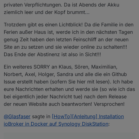
Diskussion in das Tutorial einfließen lassen. 🙂
Schritt 4: ioBroker Weboberfläche öffnen
bekannten Befehlen deine ioBroker-Installation steuern,
privaten Verpflichtungen. Da ist Abends der Akku
wie z.B. einen Neustart des Dienstes:
ziemlich leer und der Kopf brummt...
Wenn der Container ordnungsgemäß eingerichtet und
gestartet ist, sollte deine neue ioBroker-Installation nun
Trotzdem gibt es einen Lichtblick! Da die Familie in den
über das Webinterface erreichbar sein. Öffne dazu
Ferien außer Haus ist, werde ich in den nächsten Tagen
einfach den entsprechenden Pfad in einem
Als kleines Goodie obendrauf, hier die Anleitung
Webbrowser:
genug Zeit haben den letzten Feinschliff an der neuen
nochmal als kleines Video:
Site an zu setzen und sie wieder online zu schalten!!!
https://www.youtube.com/watch?v=G-A3Q1Pq0YQ
Ich habe meine ioBroker Installation vor 2 Tagen auf
Das Ende der Abstinenz ist also in Sicht!!!
Docker umgezogen. Bisher keine Probleme.
Aktuell habe ich noch kein automatisiertes Backup aktiv
Ein weiteres SORRY an Klaus, Sören, Maximilian,
(muss noch ein Script schreiben). Manuell lässt sich der
ioBroker Container ganz einfach über die Docker-
MfG,
Norbert, Axel, Holger, Sandra und alle die ein Github
Öberfläche sichern: Bereich "Container", ioBroker
Issue erstellt haben (sofern Sie hier mit lesen). Ich habe
Container auswählen, unter "Einstellungen" > "Export"
André
eure Nachrichten erhalten und werde sie (so wie ich das
wählen und "Containerinhalt und -einstellungen
bei eigentlich jeder Nachricht tue) nach dem Release
exportieren". Dann lässt sich das Backup direkt auf der
xxxxxxxxxxxxxxxxxxxxxxxxxxxxxxx
Synology ablegen.
Hinzugefügt am 08.03.2017
der neuen Website auch beantworten! Versprochen!
xxxxxxxxxxxxxxxxxxxxxxxxxxxxxxx
Es gibt ein neues Docker-Image im Docker Hub (sobald
es fertig generiert ist). Darin enthalten jetzt ein Fix für
@
Glasfaser
sagte in
[HowTo][Anleitung] Installation
die Zeitzone. Es sollte ab sofort automatisch
Außerdem habe ich ein bisschen rum experimentiert
ioBroker in Docker auf Synology DiskStation
:
Europe/Berlin eingestellt sein.
und es jetzt ermöglicht auch Updates des Docker
Images einfach einspielen zu können. Dazu liegt mein
Das Ganze betrachte ich jetzt mal als Thema für
ioBroker-Verzeichnis jetzt direkt auf der Synology und
"Fortgeschrittene" weshalb ich meine Anleitung jetzt