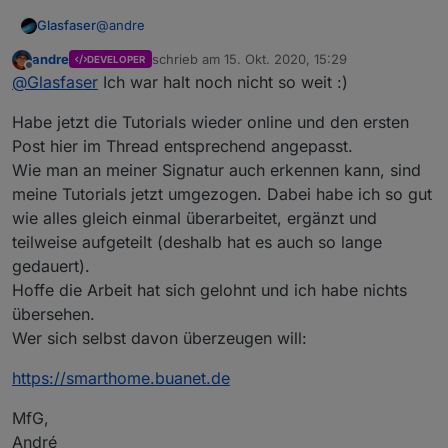
Threads präsentieren zu lassen.
wiederkehrender Fragestellung in Zukunft das Posten
eines einfachen Links reichen sollte... :)
@
andre
Glasfaser
andre
schrieb am
15. Okt. 2020, 15:29
DEVELOPER
Ich mache mal ein Push ... da ich nur die
zuletzt editiert von
Offline
@
Glasfaser
Ich war halt noch nicht so weit :)
Benachrichtigung bekommen habe . ;)
@all
Habe jetzt die Tutorials wieder online und den ersten
siehe Startbeitrag
Post hier im Thread entsprechend angepasst.
Wie man an meiner Signatur auch erkennen kann, sind
meine Tutorials jetzt umgezogen. Dabei habe ich so gut
wie alles gleich einmal überarbeitet, ergänzt und
teilweise aufgeteilt (deshalb hat es auch so lange
gedauert).
Hoffe die Arbeit hat sich gelohnt und ich habe nichts
übersehen.
Wer sich selbst davon überzeugen will:
https://smarthome.buanet.de
MfG,
André