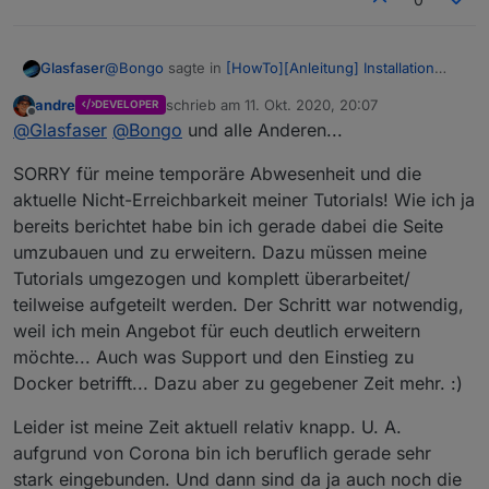
gestartet ist. Falls dem so ist, sieht es ungefähr so aus:
@
Bongo
sagte in
[HowTo][Anleitung] Installation
Glasfaser
ioBroker in Docker auf Synology DiskStation
:
andre
schrieb am
11. Okt. 2020, 20:07
DEVELOPER
zuletzt editiert von
Offline
Das würde ich begrüßen.
@
Glasfaser
@
Bongo
und alle Anderen...
SORRY für meine temporäre Abwesenheit und die
Wenn man sich hier alles durchließ
über >2100
aktuelle Nicht-Erreichbarkeit meiner Tutorials! Wie ich ja
Beiträge
wiederholen
sich alle Anfragen mit den
Unter "Terminal" hast du direkten Zugriff auf die
bereits berichtet habe bin ich gerade dabei die Seite
immer wiederkehrenden Problemen ,
Es ist aber
@
andre
Entscheidung und deshalb wir es
Kommandozeile des Containers. Sollte die
......aber ich denke mal das liegt daran
das der
schwer es jedem recht zu machen , denn nicht jeder
umzubauen und zu erweitern. Dazu müssen meine
Kommandozeile leer sein, klicke in das große graue Feld
Thread schon zu groß geworden ist
.
User springt auf eine Offizelle Seite und bespricht
Denn laut Hauptinfo :
Tutorials umgezogen und komplett überarbeitet/
und drücke Enter. Nun sollte es wie folgt aussehen:
dann das Problem hier im Thread ..
teilweise aufgeteilt werden. Der Schritt war notwendig,
[EDIT 28.09.2017] Achtung! Die Anleitung aus
weil ich mein Angebot für euch deutlich erweitern
diesem Post wird nicht mehr gepflegt. Ich habe
möchte... Auch was Support und den Einstieg zu
aus der gesamten Diskussion ein offizielles
Docker betrifft... Dazu aber zu gegebener Zeit mehr. :)
Die offizielle Anleitung liegt ab sofort hier:
Tutorial erstellt und veröffentlicht, welches ich
https://buanet.de/2017/09/iobroker-unte
…
natürlich auch entsprechend pflegen und
skstation/
Leider ist meine Zeit aktuell relativ knapp. U. A.
aktualisieren werde. Natürlich werde ich hier
Über die Kommandozeile kannst du nun z.B. optionale
aufgrund von Corona bin ich beruflich gerade sehr
wie gewohnt weiter auf Fragen und Probleme
Softwarepakete nachinstallieren (manche Adapter/
cd /opt/iobroker

antworten und ggf. weitere Punkte aus der
stark eingebunden. Und dann sind da ja auch noch die
Funktionen benötigen das) oder auch mit den
iobroker stop
