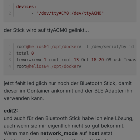
devices:
      - 
"/dev/ttyACM0:/dev/ttyACM0"
der Stick wird auf ttyACM0 gelinkt...
root
@helios64
:/opt/docker
# ll /dev/serial/by-id
total 
0
lrwxrwxrwx 
1
 root root 
13
 Oct 
16
20
:
09 usb-Texas_
root
@helios64
:/opt/docker
#
jetzt fehlt lediglich nur noch der Bluetooth Stick, damit
dieser im Container ankommt und der BLE Adapter ihn
verwenden kann.
edit2:
und auch für den Bluetooth Stick habe ich eine Lösung,
auch wenn sie mir eigentlich nicht so gut bekommt.
Wenn man den
network_mode
auf
host
setzt