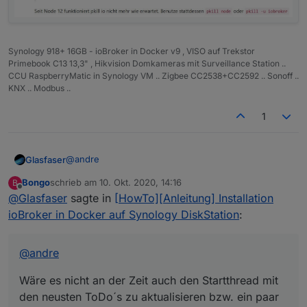
Immer noch
de/dsm/app_packages/Docker
)
mühsam, aber das ist eben so!
Schritt 1: Image herunterladen
Öffne den Bereich "Registrierung" in der Docker-
Damit andere wissen was du meinst :
Synology 918+ 16GB - ioBroker in Docker v9 , VISO auf Trekstor
Oberfläche auf des Synology DiskStation und gebe in
Primebook C13 13,3" , Hikvision Domkameras mit Surveillance Station ..
das Suchfeld "iobroker" ein. Markiere das Image
In User Einstellung aktivieren :
CCU RaspberryMatic in Synology VM .. Zigbee CC2538+CC2592 .. Sonoff ..
"buanet/iobroker" und klicke auf dne Downloas-Button.
KNX .. Modbus ..
Das Image wird nun heruntergeladen.
1
@
andre
Glasfaser
Bongo
schrieb am
10. Okt. 2020, 14:16
B
Wäre es nicht an der Zeit auch den Startthread mit
zuletzt editiert von
Offline
@
Glasfaser
sagte in
[HowTo][Anleitung] Installation
den neusten ToDo´s zu aktualisieren bzw. ein paar
Schritt 2: Container aus Image erstellen
kleine Tipps zu hinterlegen ?
.... denn welcher Newbie ließt sich hier
über >2100
ioBroker in Docker auf Synology DiskStation
:
Öffne den Bereich "Abbild" in der Docker-Oberfläche.
Beiträge
durch , was sich verändert hat .
STRG + F
Hier sollte nun das Image "buanet/iobroker:latest" zur
wie z.b.
Verfügung stehen. Wähle das Image aus und klicke auf
@
andre
den Starten-Button.
Wäre es nicht an der Zeit auch den Startthread mit
den neusten ToDo´s zu aktualisieren bzw. ein paar