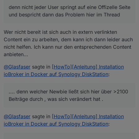
Advanced Schritt 3.
einem "gemeinsamen Ordner" befinden welcher über
denn nicht jeder User springt auf eine Offizelle Seite
die Oberfläche des DiskStation angelegt worden ist. Bei
und bespricht dann das Problem hier im Thread
mir ist das der Ordner "docker" (Im Filesystem der
Weiter wie in der Anleitung oben.
DiskStation also /volume1/docker).
Wir sollten nun einen Docker-Container haben, der für
Wer nicht bereit ist sich auch in extern verlinkten
das ioBroker-Verzeichnis auf das Dateisystem der
DiskStation zugreift.
Falls es nun vielleicht ein Update des Images gibt,
Content ein zu arbeiten, dem kann ich dann leider auch
können wir das Image einfach herunter laden, den alten
nicht helfen. Ich kann nur den entsprechenden Content
Container deaktivieren oder löschen und wie
anbieten...
beschrieben einen neuen Container mit gemountetem
Verzeichnis aus dem neuen Image erstellen. Die
@
Glasfaser
sagte in
[HowTo][Anleitung] Installation
ioBroker Installation bleibt davon unberührt (auf der
DiskStation).
ioBroker in Docker auf Synology DiskStation
:
.... denn welcher Newbie ließt sich hier über >2100
Beiträge durch , was sich verändert hat .
@
Glasfaser
sagte in
[HowTo][Anleitung] Installation
ioBroker in Docker auf Synology DiskStation
: