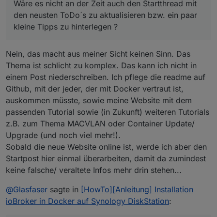
Wäre es nicht an der Zeit auch den Startthread mit
wird nur in den Container gemountet. Dies ermöglicht es
auch ein wenig kürzer fasse.
Advanced Schritt 1.
den neusten ToDo´s zu aktualisieren bzw. ein paar
nun den Container aus zu tauschen und meine
kleine Tipps zu hinterlegen ?
ioBroker-Installation bei zu behalten.
ioBroker-Verzeichnis "erstellen" (oder halt ein eigenes
Backup nehmen):
Damit wir ein lauffähiges ioBroker-Verzeichnis
Nein, das macht aus meiner Sicht keinen Sinn. Das
bekommen muss einmal ein Container nach der obigen
Anleitung erstellt werden. Läuft der Container, kann man
Thema ist schlicht zu komplex. Das kann ich nicht in
Ich habe dazu den ioBroker-Ordner im Container in ein
über die Kommandozeile einfach ioBroker stoppen und
.tar-Verzeichnis gepackt, über ein gemountetes
einem Post niederschreiben. Ich pflege die readme auf
das komplette ioBroker-Verzeichnis aus dem Container
Verzeichnis auf die Synology kopiert und dort wieder
Advanced Schritt 2.
Github, mit der jeder, der mit Docker vertraut ist,
heraus auf die Synology kopieren, z.B. in den Ordner
entpackt.
auskommen müsste, sowie meine Website mit dem
/volume1/docker/iobroker.
Den Container aus Advanced Schritt 1 löschen und einen
passenden Tutorial sowie (in Zukunft) weiteren Tutorials
neuen erstellen (gerade gesehen, man muss nicht
löschen, man kann auch bearbeiten). In Schritt zwei der
z.B. zum Thema MACVLAN oder Container Update/
"einfachen" Anleitung vor dem Schließen der
Upgrade (und noch viel mehr!).
erweiterten Einstellungen die Registerkarte "Volume"
Sobald die neue Website online ist, werde ich aber den
öffnen und den Pfad /opt/iobroker im Container auf den
Pfad im Dateisystem der Synology (z.B.
Startpost hier einmal überarbeiten, damit da zumindest
/docker/iobroker) mounten. So sieht das aus:
keine falsche/ veraltete Infos mehr drin stehen...
@
Glasfaser
sagte in
[HowTo][Anleitung] Installation
ioBroker in Docker auf Synology DiskStation
:
Wichtig: Der Ordner auf der Synology muss sich in