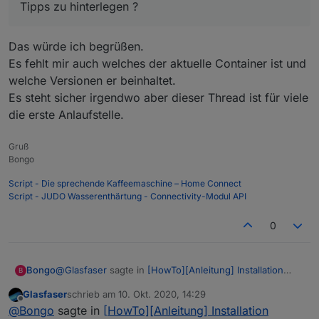
Tipps zu hinterlegen ?
Das würde ich begrüßen.
Es fehlt mir auch welches der aktuelle Container ist und
Es öffnet sich ein Wizard zum Erstellen eines
welche Versionen er beinhaltet.
Containers. Vergebe einen Containernamen und klicke
auf den Button "Erweiterte Einstellungen".
Es steht sicher irgendwo aber dieser Thread ist für viele
die erste Anlaufstelle.
Gruß
Bongo
Script - Die sprechende Kaffeemaschine – Home Connect
Script - JUDO Wasserenthärtung - Connectivity-Modul API
In den Erweiterten Einstellungen wähle das
Kontrollkästchen "Automatischen Neustart aktivieren"
0
aus um sicherzustellen, dass der Container sich im
Fehlerfall selbstständig neu startet.
@
Glasfaser
sagte in
[HowTo][Anleitung] Installation
Bongo
B
ioBroker in Docker auf Synology DiskStation
:
Glasfaser
schrieb am
10. Okt. 2020, 14:29
zuletzt editiert von
Offline
@
andre
@
Bongo
sagte in
[HowTo][Anleitung] Installation