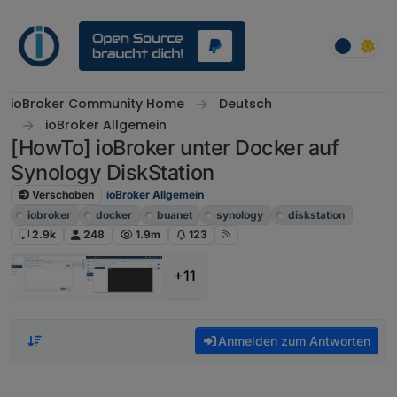
Weiter zum Inhalt
ioBroker Community Home
Deutsch
ioBroker Allgemein
[HowTo] ioBroker unter Docker auf
Synology DiskStation
Verschoben
ioBroker Allgemein
iobroker
docker
buanet
synology
diskstation
2.9k
248
1.9m
123
+11
Anmelden zum Antworten