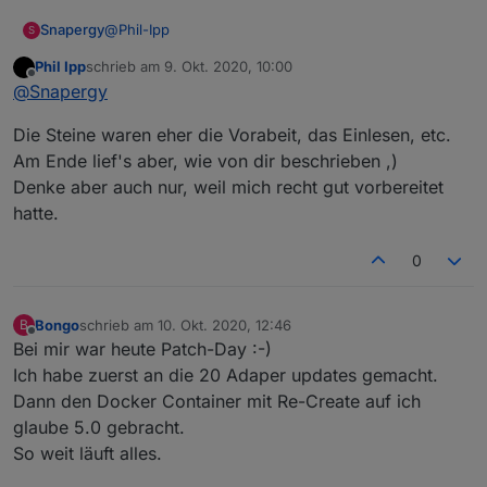
@
Phil-Ipp
Snapergy
S
Phil Ipp
schrieb am
9. Okt. 2020, 10:00
Wenn du von Leidensweg sprichst, war der Weg
zuletzt editiert von
Offline
@
Snapergy
recht steinig? Also nicht einfach mal kurz
runterfahren, Einstellungen anpassen und wieder
Die Steine waren eher die Vorabeit, das Einlesen, etc.
hochfahren?
Am Ende lief's aber, wie von dir beschrieben ,)
Denke aber auch nur, weil mich recht gut vorbereitet
hatte.
0
Bongo
schrieb am
10. Okt. 2020, 12:46
B
zuletzt editiert von
Offline
Bei mir war heute Patch-Day :-)
Ich habe zuerst an die 20 Adaper updates gemacht.
Dann den Docker Container mit Re-Create auf ich
glaube 5.0 gebracht.
So weit läuft alles.