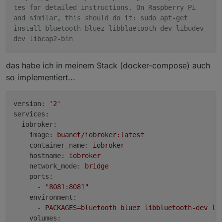
tes for detailed instructions. On Raspberry Pi
and similar, this should do it: sudo apt-get
install bluetooth bluez libbluetooth-dev libudev-
dev libcap2-bin
das habe ich in meinem Stack (docker-compose) auch
so implementiert...
version:
'2'
services:
iobroker:
image:
buanet/iobroker:latest
container_name:
iobroker
hostname:
iobroker
network_mode:
bridge
ports:
-
"8081:8081"
environment:
-
PACKAGES=bluetooth
bluez
libbluetooth-dev
li
volumes: