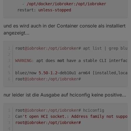
-
/opt/docker/iobroker:/opt/iobroker
restart:
unless-stopped
und es wird auch in der Container console als installiert
angezeigt...
root
@iobroker
:/opt/iobroker
# apt list | grep blue
WARNING:
 apt does 
not
 have a stable CLI interface
bluez/now 
5.50
-
1.2
~deb10u1 arm64 [installed,local
root
@iobroker
:/opt/iobroker
#
nur leider ist die Ausgabe auf hciconfig keine positive...
root
@iobroker
:/opt/iobroker
# hciconfig
Can
't open HCI socket.: Address family not suppor
root@iobroker:/opt/iobroker#