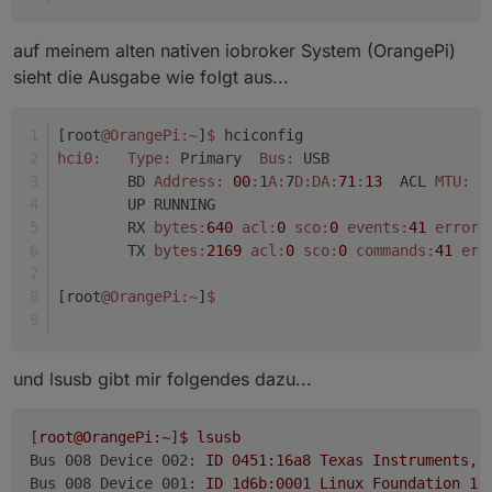
auf meinem alten nativen iobroker System (OrangePi)
sieht die Ausgabe wie folgt aus...
[root
@OrangePi
:~
]
$ 
hciconfig
hci0:
Type:
 Primary  
Bus:
 USB
	BD 
Address:
00
:
1
A:
7
D:
DA:
71
:
13
  ACL 
MTU:
3
	UP RUNNING
	RX 
bytes:
640
acl:
0
sco:
0
events:
41
errors
	TX 
bytes:
2169
acl:
0
sco:
0
commands:
41
err
[root
@OrangePi
:~
]
$
und lsusb gibt mir folgendes dazu...
[
root@OrangePi:~
]
$
lsusb
Bus 008 Device 002:
ID
0451
:16a8
Texas
Instruments,
Bus 008 Device 001:
ID
1d6b:0001
Linux
Foundation
1.