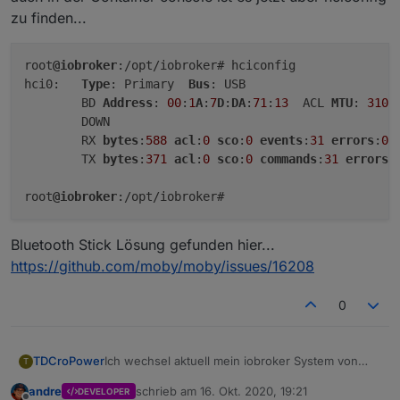
zu finden...
root
@iobroker
:/opt/iobroker# hciconfig

hci0:   
Type
: Primary  
Bus
: USB

        BD 
Address
: 
00
:
1
A
:
7
D
:
DA
:
71
:
13
  ACL 
MTU
: 
310
:
        DOWN 

        RX 
bytes
:
588
acl
:
0
sco
:
0
events
:
31
errors
:
0
        TX 
bytes
:
371
acl
:
0
sco
:
0
commands
:
31
errors
:
root
@iobroker
Bluetooth Stick Lösung gefunden hier...
https://github.com/moby/moby/issues/16208
0
Ich wechsel aktuell mein iobroker System von
TDCroPower
T
einem OrangePi auf denen neuen Helios64 und
andre
schrieb am
16. Okt. 2020, 19:21
DEVELOPER
dort soll dann auch iobroker nur noch im Docker
zuletzt editiert von