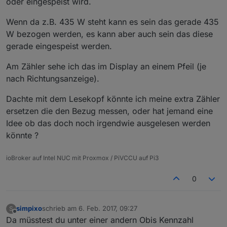
oder eingespeist wird.
Wenn da z.B. 435 W steht kann es sein das gerade 435
W bezogen werden, es kann aber auch sein das diese
gerade eingespeist werden.
Am Zähler sehe ich das im Display an einem Pfeil (je
nach Richtungsanzeige).
Dachte mit dem Lesekopf könnte ich meine extra Zähler
ersetzen die den Bezug messen, oder hat jemand eine
Idee ob das doch noch irgendwie ausgelesen werden
könnte ?
ioBroker auf Intel NUC mit Proxmox / PiVCCU auf Pi3
0
simpixo
schrieb am
6. Feb. 2017, 09:27
S
zuletzt editiert von
Offline
Da müsstest du unter einer andern Obis Kennzahl