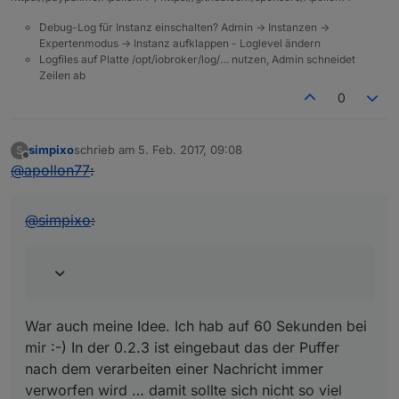
Debug-Log für Instanz einschalten? Admin -> Instanzen ->
Expertenmodus -> Instanz aufklappen - Loglevel ändern
Logfiles auf Platte /opt/iobroker/log/… nutzen, Admin schneidet
Zeilen ab
0
simpixo
schrieb am
5. Feb. 2017, 09:08
S
zuletzt editiert von
Offline
@
apollon77
:
@
simpixo
:
War auch meine Idee. Ich hab auf 60 Sekunden bei
mir :-) In der 0.2.3 ist eingebaut das der Puffer
nach dem verarbeiten einer Nachricht immer
verworfen wird … damit sollte sich nicht so viel