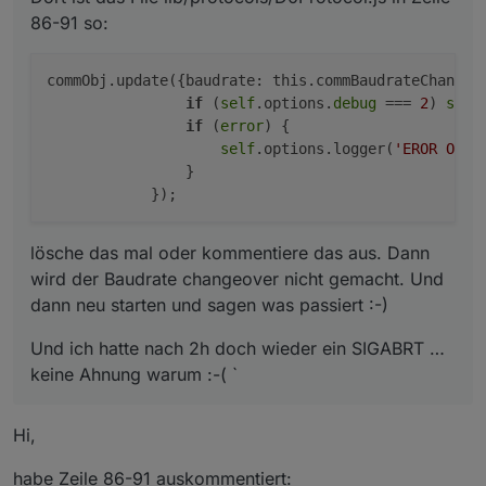
86-91 so:
commObj.update({baudrate: this.commBaudrateChangeo
if
 (
self
.options.
debug
 === 
2
) 
self
if
 (
error
) {

self
.options.logger(
'EROR ON B
                }

lösche das mal oder kommentiere das aus. Dann
wird der Baudrate changeover nicht gemacht. Und
dann neu starten und sagen was passiert :-)
Und ich hatte nach 2h doch wieder ein SIGABRT …
keine Ahnung warum :-( `
Hi,
habe Zeile 86-91 auskommentiert: