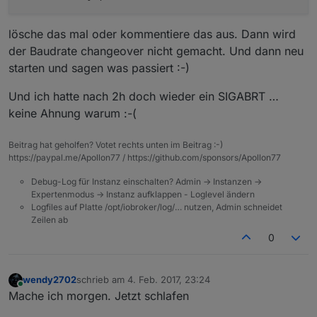
lösche das mal oder kommentiere das aus. Dann wird
der Baudrate changeover nicht gemacht. Und dann neu
starten und sagen was passiert :-)
Und ich hatte nach 2h doch wieder ein SIGABRT …
keine Ahnung warum :-(
Beitrag hat geholfen? Votet rechts unten im Beitrag :-)
https://paypal.me/Apollon77 / https://github.com/sponsors/Apollon77
Debug-Log für Instanz einschalten? Admin -> Instanzen ->
Expertenmodus -> Instanz aufklappen - Loglevel ändern
Logfiles auf Platte /opt/iobroker/log/… nutzen, Admin schneidet
Zeilen ab
0
wendy2702
schrieb am
4. Feb. 2017, 23:24
zuletzt editiert von
Online
Mache ich morgen. Jetzt schlafen