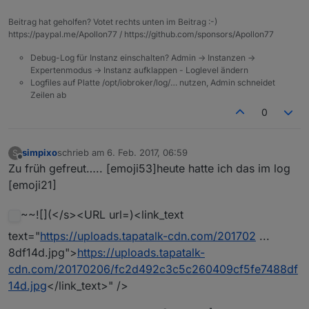
Beitrag hat geholfen? Votet rechts unten im Beitrag :-)
https://paypal.me/Apollon77 / https://github.com/sponsors/Apollon77
Debug-Log für Instanz einschalten? Admin -> Instanzen ->
Expertenmodus -> Instanz aufklappen - Loglevel ändern
Logfiles auf Platte /opt/iobroker/log/… nutzen, Admin schneidet
Zeilen ab
0
simpixo
schrieb am
6. Feb. 2017, 06:59
S
zuletzt editiert von
Offline
Zu früh gefreut….. [emoji53]heute hatte ich das im log
[emoji21]
~~![](</s><URL url=)<link_text
text="
https://uploads.tapatalk-cdn.com/201702
...
8df14d.jpg">
https://uploads.tapatalk-
cdn.com/20170206/fc2d492c3c5c260409cf5fe7488df
14d.jpg
</link_text>" />