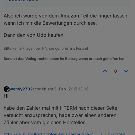
2017-02-05 12:34:00.719  - debug: smartmeter.0 MATCH
2017-02-05 12:34:00.753  - debug:
smartmeter.0
CURRE
Also ich würde von dem Amazon Teil die finger lassen
2017-02-05 12:34:00.754  - debug: smartmeter.0 MATCH
wenn ich mir die Bewertungen durchlese.
2017-02-05 12:34:00.814  - debug:
smartmeter.0
CURRE
2017-02-05 12:34:00.815  - debug: smartmeter.0 MATCH
Dann den von Udo kaufen.
2017-02-05 12:34:00.909  - debug:
smartmeter.0
CURRE
2017-02-05 12:34:00.910  - debug: smartmeter.0 MATCH
Bitte keine Fragen per PN, die gehören ins Forum!
Benutzt das Voting rechts unten im Beitrag wenn er euch geholfen hat.
0
wendy2702
schrieb am
5. Feb. 2017, 13:09
zuletzt editiert von
Online
Hi,
habe den Zähler mal mit HTERM nach dieser Seite
versucht anzusprechen, habe zwar einen anderen
Zähler aber vom gleichen Hersteller:
http://wiki.volkszaehler.org/hardware/c … r_d0-daten