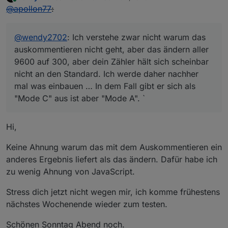
zuletzt editiert von
Online
@
apollon77
:
@
wendy2702
: Ich verstehe zwar nicht warum das
auskommentieren nicht geht, aber das ändern aller
9600 auf 300, aber dein Zähler hält sich scheinbar
nicht an den Standard. Ich werde daher nachher
mal was einbauen … In dem Fall gibt er sich als
"Mode C" aus ist aber "Mode A". `
Hi,
Keine Ahnung warum das mit dem Auskommentieren ein
anderes Ergebnis liefert als das ändern. Dafür habe ich
zu wenig Ahnung von JavaScript.
Stress dich jetzt nicht wegen mir, ich komme frühestens
nächstes Wochenende wieder zum testen.
Schönen Sonntag Abend noch.