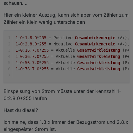
schauen….
Hier ein kleiner Auszug, kann sich aber vom Zähler zum
Zähler ein klein wenig unterscheiden
1
-
0
:
1.8
.0
*
255
 = Positive 
Gesamtwirkenergie
(A+)
, 
1
-
0
:
2.8
.0
*
255
 = Negative 
Gesamtwirkenergie
(A-)
, 
1
-
0
:
16.7
.0
*
255
 = Aktuelle 
Gesamtwirkleistung
(P+ 
1
-
0
:
36.7
.0
*
255
 = Aktuelle 
Gesamtwirkleistung
(P+ 
1
-
0
:
56.7
.0
*
255
 = Aktuelle 
Gesamtwirkleistung
(P+ 
1
-
0
:
76.7
.0
*
255
 = Aktuelle 
Gesamtwirkleistung
(P+ 
Einspeisung von Strom müsste unter der Kennzahl 1-
0:2.8.0*255 laufen
Hast du diese!?
Ich meine, dass 1.8.x immer der Bezugsstrom und 2.8.x
eingespeister Strom ist.