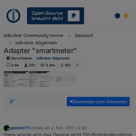
Weiter zum Inhalt
ioBroker Community Home
Deutsch
ioBroker Allgemein
Adapter "smartmeter"
Verschoben
ioBroker Allgemein
3.6k
281
3.0m
162
Anmelden zum Antworten
apollon77
schrieb am
4. Feb. 2017, 22:58
zuletzt editiert von
Offline
Dann würde sich das Device nicht D0-Protokollkonform