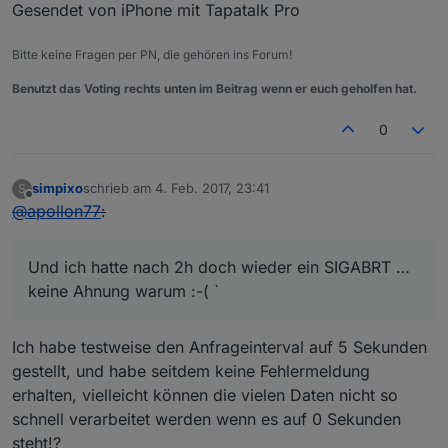
Gesendet von iPhone mit Tapatalk Pro
Bitte keine Fragen per PN, die gehören ins Forum!
Benutzt das Voting rechts unten im Beitrag wenn er euch geholfen hat.
0
simpixo
schrieb am
4. Feb. 2017, 23:41
S
zuletzt editiert von
Offline
@
apollon77
:
Und ich hatte nach 2h doch wieder ein SIGABRT …
keine Ahnung warum :-( `
Ich habe testweise den Anfrageinterval auf 5 Sekunden
gestellt, und habe seitdem keine Fehlermeldung
erhalten, vielleicht können die vielen Daten nicht so
schnell verarbeitet werden wenn es auf 0 Sekunden
steht!?