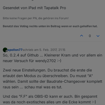
Gesendet von iPad mit Tapatalk Pro
Bitte keine Fragen per PN, die gehören ins Forum!
Benutzt das Voting rechts unten im Beitrag wenn er euch geholfen hat.
0
apollon77
schrieb am
5. Feb. 2017, 21:15
zuletzt editiert von
Offline
So, 0.2.4 auf Github … Kleinerer Kram und vor allem ein
neuer Versuch für wendy2702 :-)
Zwei neue Einstellungen. Du brauchst die erste die
erlaubt den Modus zu überschreiben. Du musst "A"
wählen. Damit sollte der Baudrate-Changeover komplett
raus sein ... schau mal was es tut.
Und das "F.F" als OBIS-ID kann er auch. Bin gespannt
was da noch exotisches alles um die Ecke kommt :-)