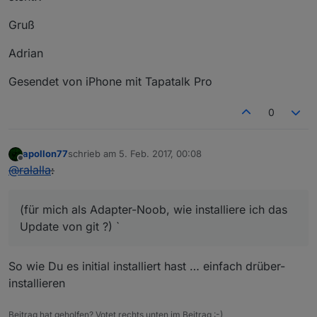
Gruß
Adrian
Gesendet von iPhone mit Tapatalk Pro
0
apollon77
schrieb am
5. Feb. 2017, 00:08
zuletzt editiert von
Offline
@
ralalla
:
(für mich als Adapter-Noob, wie installiere ich das
Update von git ?) `
So wie Du es initial installiert hast … einfach drüber-
installieren
Beitrag hat geholfen? Votet rechts unten im Beitrag :-)