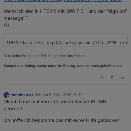
Wenn ich den in HTERM mit 300 7 E 1 und der "sign on"
message````
/?!
 ![999_hterm_test.jpg](/assets/uploads/files/999_hterm
Bitte keine Fragen per PN, die gehören ins Forum!
Benutzt das Voting rechts unten im Beitrag wenn er euch geholfen hat.
0
chemieka
schrieb am
5. Feb. 2017, 16:32
C
zuletzt editiert von
Offline
Ok ich habe mal von Udo einen Sensor IR USB
geordert.
Ich hoffe ich bekomme das mit eurer Hilfe gebacken.