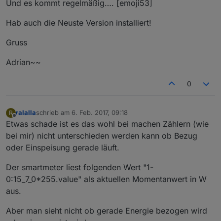
Und es kommt regelmäßig…. [emoji53]
Hab auch die Neuste Version installiert!
Gruss
Adrian~~
0
ralalla
schrieb am
6. Feb. 2017, 09:18
R
zuletzt editiert von
Offline
Etwas schade ist es das wohl bei machen Zählern (wie
bei mir) nicht unterschieden werden kann ob Bezug
oder Einspeisung gerade läuft.
Der smartmeter liest folgenden Wert "1-
0:15_7_0*255.value" als aktuellen Momentanwert in W
aus.
Aber man sieht nicht ob gerade Energie bezogen wird