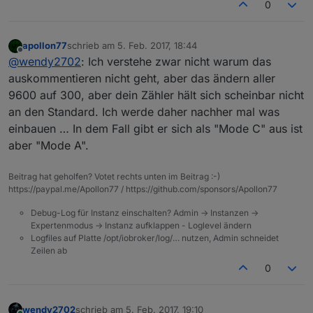
0
apollon77
schrieb am
5. Feb. 2017, 18:44
zuletzt editiert von
Offline
@
wendy2702
: Ich verstehe zwar nicht warum das
auskommentieren nicht geht, aber das ändern aller
9600 auf 300, aber dein Zähler hält sich scheinbar nicht
an den Standard. Ich werde daher nachher mal was
einbauen … In dem Fall gibt er sich als "Mode C" aus ist
aber "Mode A".
Beitrag hat geholfen? Votet rechts unten im Beitrag :-)
https://paypal.me/Apollon77 / https://github.com/sponsors/Apollon77
Debug-Log für Instanz einschalten? Admin -> Instanzen ->
Expertenmodus -> Instanz aufklappen - Loglevel ändern
Logfiles auf Platte /opt/iobroker/log/… nutzen, Admin schneidet
Zeilen ab
0
wendy2702
schrieb am
5. Feb. 2017, 19:10