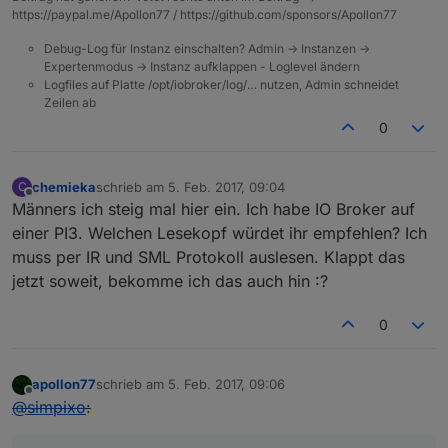
https://paypal.me/Apollon77 / https://github.com/sponsors/Apollon77
Debug-Log für Instanz einschalten? Admin -> Instanzen ->
Expertenmodus -> Instanz aufklappen - Loglevel ändern
Logfiles auf Platte /opt/iobroker/log/… nutzen, Admin schneidet
Zeilen ab
0
chemieka
schrieb am
5. Feb. 2017, 09:04
C
zuletzt editiert von
Offline
Männers ich steig mal hier ein. Ich habe IO Broker auf
einer PI3. Welchen Lesekopf würdet ihr empfehlen? Ich
muss per IR und SML Protokoll auslesen. Klappt das
jetzt soweit, bekomme ich das auch hin :?
0
apollon77
schrieb am
5. Feb. 2017, 09:06
zuletzt editiert von
Offline
@
simpixo
: