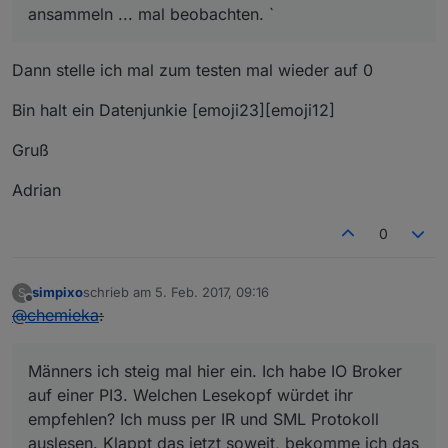
ansammeln ... mal beobachten. `
Dann stelle ich mal zum testen mal wieder auf 0
Bin halt ein Datenjunkie [emoji23][emoji12]
Gruß
Adrian
0
simpixo
schrieb am
5. Feb. 2017, 09:16
S
zuletzt editiert von
Offline
@
chemieka
:
Männers ich steig mal hier ein. Ich habe IO Broker
auf einer PI3. Welchen Lesekopf würdet ihr
empfehlen? Ich muss per IR und SML Protokoll
auslesen. Klappt das jetzt soweit, bekomme ich das