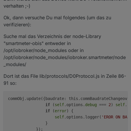
verhalten ;-)
Ok, dann versuche Du mal folgendes (um das zu
verifizieren):
Suche mal das Verzeichnis der node-Library
"smartmeter-obis" entweder in
/opt/iobroker/node_modules oder in
/opt/iobroker/node_modules/iobroker.smartmeter/node
_modules/
Dort ist das File lib/protocols/D0Protocol.js in Zeile 86-
91 so:
commObj.update({baudrate: this.commBaudrateChangeove
if
 (
self
.options.
debug
 === 
2
) 
self
.o
if
 (
error
) {

self
.options.logger(
'EROR ON BAU
                }
