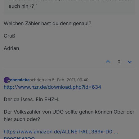
auch hin :? `
Welchen Zähler hast du denn genau!?
Gruß
Adrian
0
chemieka
schrieb am
5. Feb. 2017, 09:40
C
zuletzt editiert von
Offline
http://www.nzr.de/download.php?id=634
Der da isses. Ein EHZH.
Der Volkszähler von UDO sollte gehen können Ober der
hier auch oder?
https://www.amazon.de/ALLNET-ALL369x-D0 …
B00CI642OO