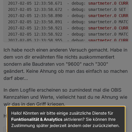
2017-02-05 12:33:58.671  - debug:
smartmeter.0
CURRE
2017-02-05 12:33:58.672  - debug: smartmeter.0 SET M
2017-02-05 12:33:58.890  - debug:
smartmeter.0
CURRE
2017-02-05 12:33:58.891  - debug: smartmeter.0 MATCH
2017-02-05 12:33:58.921  - debug:
smartmeter.0
CURRE
2017-02-05 12:33:58.922  - debug: smartmeter.0 MATCH
2017-02-05 12:33:58.955  - debug:
smartmeter.0
CURRE
2017-02-05 12:33:58.956  - debug: smartmeter.0 MATCH
Ich habe noch einen anderen Versuch gemacht. Habe in
2017-02-05 12:33:58.990  - debug:
smartmeter.0
CURRE
dem von dir erwähnten file nichts auskommentiert
2017-02-05 12:33:58.991  - debug: smartmeter.0 MATCH
sondern alle Baudraten von "9600" nach "300"
2017-02-05 12:33:59.025  - debug:
smartmeter.0
CURRE
geändert. Keine Ahnung ob man das einfach so machen
2017-02-05 12:33:59.026  - debug: smartmeter.0 MATCH
darf aber…
2017-02-05 12:33:59.060  - debug:
smartmeter.0
CURRE
2017-02-05 12:33:59.061  - debug: smartmeter.0 MATCH
In dem Logfile erscheinen so zumindest mal die OBIS
2017-02-05 12:33:59.094  - debug:
smartmeter.0
CURRE
2017-02-05 12:33:59.095  - debug: smartmeter.0 MATCH
Kennzahlen und Werte, vielleicht hast du ne Ahnung wie
2017-02-05 12:33:59.129  - debug:
smartmeter.0
CURRE
wir das in den Griff kriegen.
2017-02-05 12:33:59.130  - debug: smartmeter.0 MATCH
Hallo! Könnten wir bitte einige zusätzliche Dienste für
2017-02-05 12:33:59.164  - debug:
smartmeter.0
CURRE
Hier noch das logfile dazu:
Funktionalität & Analytics
aktivieren? Sie können Ihre
2017-02-05 12:33:59.165  - debug: smartmeter.0 MATCH
Zustimmung später jederzeit ändern oder zurückziehen.
2017-02-05 12:33:59.199  - debug:
smartmeter.0
CURRE