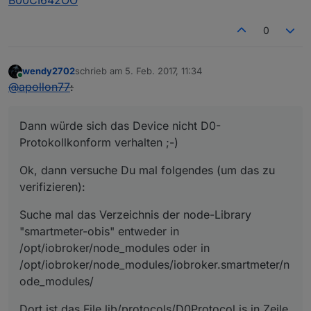
0
wendy2702
schrieb am
5. Feb. 2017, 11:34
zuletzt editiert von
2. Mai 2017, 12:52
Online
@
apollon77
:
Dann würde sich das Device nicht D0-
Protokollkonform verhalten ;-)
Ok, dann versuche Du mal folgendes (um das zu
verifizieren):
Suche mal das Verzeichnis der node-Library
"smartmeter-obis" entweder in
/opt/iobroker/node_modules oder in
/opt/iobroker/node_modules/iobroker.smartmeter/n
ode_modules/
Dort ist das File lib/protocols/D0Protocol.js in Zeile