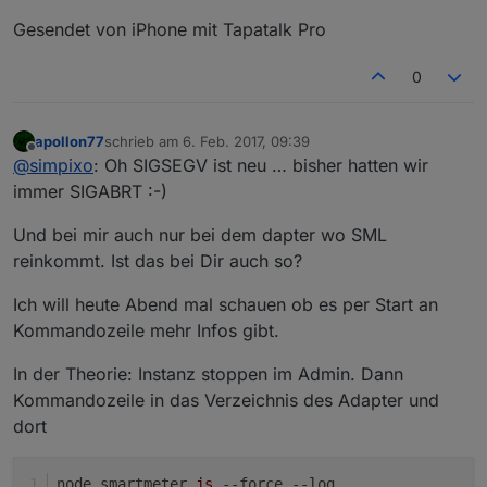
Gesendet von iPhone mit Tapatalk Pro
0
apollon77
schrieb am
6. Feb. 2017, 09:39
zuletzt editiert von
Offline
@
simpixo
: Oh SIGSEGV ist neu … bisher hatten wir
immer SIGABRT :-)
Und bei mir auch nur bei dem dapter wo SML
reinkommt. Ist das bei Dir auch so?
Ich will heute Abend mal schauen ob es per Start an
Kommandozeile mehr Infos gibt.
In der Theorie: Instanz stoppen im Admin. Dann
Kommandozeile in das Verzeichnis des Adapter und
dort
node smartmeter
.js
--force
--log