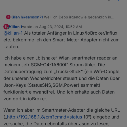
@
samson71
Weil ich Depp irgendwie gedanklich in
Kilian 1
K
einem englischen Forum war und das erst nach dem
Kilian 1
wrote on
Aug 23, 2024, 10:52 AM
K
Absenden bemerkt habe. Da das mein erster Post war,
Sorr.. Äh - Entschuldigung!
last edited by
Offline
@
kilian-1
Als totaler Anfänger in Linux/ioBroker/Influx
musste der erst "reviewed" und freigegeben werden,
weswegen ich es nicht korrigieren konnte. Ich schreib
etc. bekomme ich den Smart-Meter-Adapter nicht zum
es nochmal aus deutsch drunter.
Laufen.
Ich habe einen „bitshake“ Wlan-smartmeter reader an
meinem „efr SGM-C4-1A600l“ Stromzähler. Die
Datenübertragung zum „Trucki-Stick“ (ein Wifi-Dongle,
der unseren Wechselrichter steuert und die Daten über
Json-Keys (StatusSNS,SGM,Power) sammelt)
funktioniert einwandfrei. Und ich erhalte auch Daten
von dort in ioBroker.
Wenn ich aber im Smartmeter-Adapter die gleiche URL
(„
http://192.168.1.8/cm?cmnd=status
10“) eingebe und
versuche, die Daten ebenfalls über Json zu lesen,