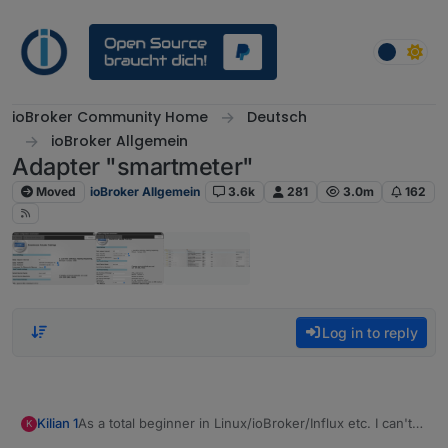
Skip to content
ioBroker Community Home
Deutsch
ioBroker Allgemein
Adapter "smartmeter"
Moved
ioBroker Allgemein
3.6k
281
3.0m
162
Log in to reply
As a total beginner in Linux/ioBroker/Influx etc. I can't
Kilian 1
K
get the smart meter adapter to work.