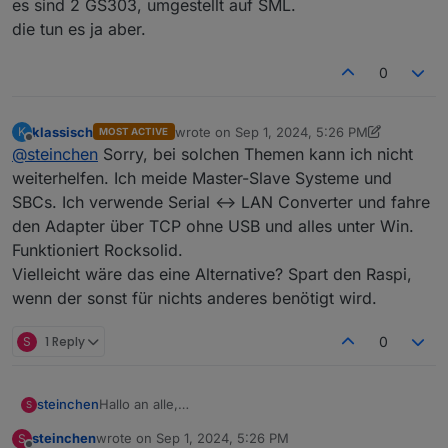
es sind 2 GS303, umgestellt auf SML.
Ist der Fehler mit dem Kopf gewandert? Oder beim
ich bekomme einen der Köpfe nicht mehr
die tun es ja aber.
Zähler geblieben?
syncron.
Welches Zählerfabrikat? Einer aus der Liste
https://shop.weidmann-
0
elektronik.de/media/files_public/67303f78bbcd558d6
64d0095291562d3/BekannteProblememitZhlermodell
en.pdf
klassisch
wrote on
Sep 1, 2024, 5:26 PM
K
MOST ACTIVE
last edited by klassisch
Sep 1, 2024, 7:26 P
Offline
?
@
steinchen
Sorry, bei solchen Themen kann ich nicht
weiterhelfen. Ich meide Master-Slave Systeme und
SBCs. Ich verwende Serial <-> LAN Converter und fahre
den Adapter über TCP ohne USB und alles unter Win.
Funktioniert Rocksolid.
Vielleicht wäre das eine Alternative? Spart den Raspi,
wenn der sonst für nichts anderes benötigt wird.
S
1 Reply
0
Hallo an alle,
steinchen
S
ich habe 2 identische Leseköpfe mit 2
steinchen
wrote on
Sep 1, 2024, 5:26 PM
S
Smartmeterinstanzen und 2 gleichen Zählern.
last edited by