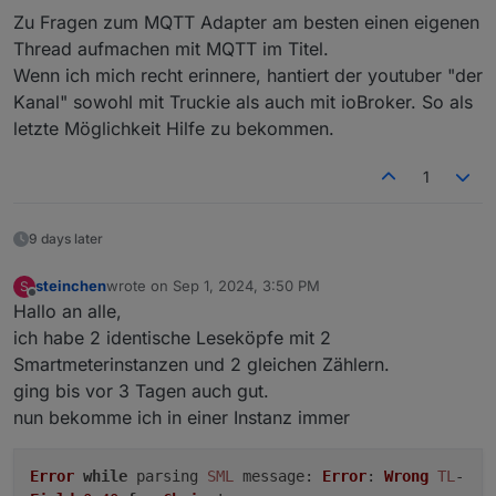
Zu Fragen zum MQTT Adapter am besten einen eigenen
Thread aufmachen mit MQTT im Titel.
Wenn ich mich recht erinnere, hantiert der youtuber "der
Kanal" sowohl mit Truckie als auch mit ioBroker. So als
letzte Möglichkeit Hilfe zu bekommen.
1
9 days later
steinchen
wrote on
Sep 1, 2024, 3:50 PM
S
last edited by
Offline
Hallo an alle,
ich habe 2 identische Leseköpfe mit 2
Smartmeterinstanzen und 2 gleichen Zählern.
ging bis vor 3 Tagen auch gut.
nun bekomme ich in einer Instanz immer
Error
while
parsing
SML
message
:
Error
:
Wrong
TL
-