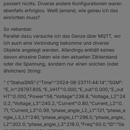
passiert nichts. Diverse andere Konfigurationen waren
ebenfalls erfolglos. Weiß jemand, wie genau ich das
einrichten muss?
So nebenbei:
Parallel dazu versuche ich das Ganze über MQTT, wo
ich auch eine Verbindung bekomme und diverse
Objekte angelegt werden. Allerdings enthält keines
davon einzelne Daten wie den aktuellen Zählerstand
oder die Spannung, sondern nur einen solchen (oder
ähnlichen) String:
“ {“StatusSNS”:{“Time”:“2024-08-23T11:44:14”,“SGM”:
“E_in”:26797.805,“E_inHT”:0.000,“E_out”:0.000,“E_out
HT”:0.000,“Power”:56,“Voltage”:238.8,“Voltage_L2”:24
0.2,“Voltage_L3”:240.2,“Current”:0.80,“Current_L2”:0.
71,“Current_L3”:0.99,“phase_angle_L2_L1”:121,“phase_a
ngle_L3_L1”:240,“phase_angle_L1”:296.0,“phase_angle_
L2”:302.0,“phase_angle_L3”:218.0,“Freq”:50.0,“ID”:“0a