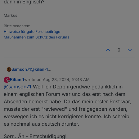
dann in Englisch?
receive data from there in ioBroker.
well, nothing happens. Various other configurations
In parallel, I try the whole thing via MQTT, where I also
were also unsuccessful. Does anyone know how
get a connection and various objects are created.
“ {“StatusSNS”:{“Time”:“2024-08-23T11:44:14”,“S
exactly I have to set this up?
However, none of them contain individual data such as
Markus
MOD-EDIT: Code in code-tags gesetzt!
the current meter reading or the voltage, but only one
Bitte beachten:
such (or similar) string:
Hinweise für gute Forenbeiträge
Everything is in there somehow, but not in such a way
Maßnahmen zum Schutz des Forums
that I can use it.
Would be really grateful for help.
0
Samson71
@
kilian-1
Mal im Ernst. Der IP nach Deutsch (Rheinland),
Kilian 1
wrote on
Aug 23, 2024, 10:48 AM
K
deutscher Forenteil mit deutschen Beiträgen. Warum
last edited by
Offline
@
samson71
Weil ich Depp irgendwie gedanklich in
dann in Englisch?
einem englischen Forum war und das erst nach dem
Absenden bemerkt habe. Da das mein erster Post war,
musste der erst "reviewed" und freigegeben werden,
weswegen ich es nicht korrigieren konnte. Ich schreib
es nochmal aus deutsch drunter.
Sorr.. Äh - Entschuldigung!