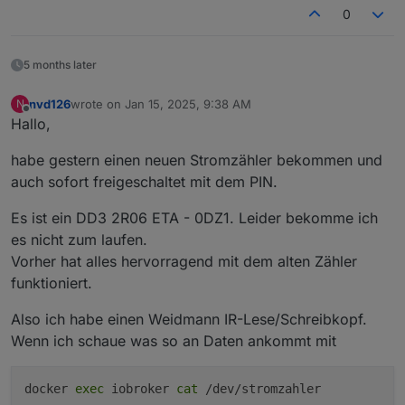
wenn der sonst für nichts anderes benötigt wird.
0
5 months later
nvd126
wrote on
Jan 15, 2025, 9:38 AM
N
last edited by
Offline
Hallo,
habe gestern einen neuen Stromzähler bekommen und
auch sofort freigeschaltet mit dem PIN.
Es ist ein DD3 2R06 ETA - 0DZ1. Leider bekomme ich
es nicht zum laufen.
Vorher hat alles hervorragend mit dem alten Zähler
funktioniert.
Also ich habe einen Weidmann IR-Lese/Schreibkopf.
Wenn ich schaue was so an Daten ankommt mit
docker
exec
iobroker
cat
/dev/stromzahler