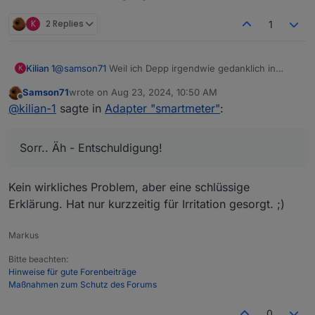
K
2 Replies
1
@
samson71
Weil ich Depp irgendwie gedanklich in
Kilian 1
K
einem englischen Forum war und das erst nach dem
Samson71
wrote on
Aug 23, 2024, 10:50 AM
Absenden bemerkt habe. Da das mein erster Post war,
Sorr.. Äh - Entschuldigung!
last edited by
Offline
@
kilian-1
sagte in
Adapter "smartmeter"
:
musste der erst "reviewed" und freigegeben werden,
weswegen ich es nicht korrigieren konnte. Ich schreib
es nochmal aus deutsch drunter.
Sorr.. Äh - Entschuldigung!
Kein wirkliches Problem, aber eine schlüssige
Erklärung. Hat nur kurzzeitig für Irritation gesorgt. ;)
Markus
Bitte beachten:
Hinweise für gute Forenbeiträge
Maßnahmen zum Schutz des Forums
0