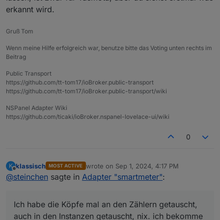
vg Dirk
erkannt wird.
Gruß Tom
Wenn meine Hilfe erfolgreich war, benutze bitte das Voting unten rechts im
Beitrag
Public Transport
https://github.com/tt-tom17/ioBroker.public-transport
https://github.com/tt-tom17/ioBroker.public-transport/wiki
NSPanel Adapter Wiki
https://github.com/ticaki/ioBroker.nspanel-lovelace-ui/wiki
0
klassisch
wrote on
Sep 1, 2024, 4:17 PM
K
MOST ACTIVE
last edited by
Offline
@
steinchen
sagte in
Adapter "smartmeter"
:
Ich habe die Köpfe mal an den Zählern getauscht,
auch in den Instanzen getauscht, nix. ich bekomme