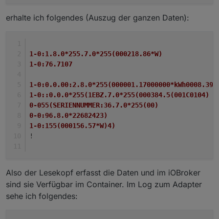
erhalte ich folgendes (Auszug der ganzen Daten):
1-0:1.8.0*255.7.0*255(000218.86*W)
1-0:76.7107
1-0:0.0.00:2.8.0*255(000001.17000000*kWh0008.39*
1-0::0.0.0*255(1EBZ.7.0*255(000384.5(001C0104)
0-055(SERIENNUMMER:36.7.0*255(00)
0-0:96.8.0*22682423)
1-0:155(000156.57*W)4)
!
Also der Lesekopf erfasst die Daten und im iOBroker
sind sie Verfügbar im Container. Im Log zum Adapter
sehe ich folgendes: