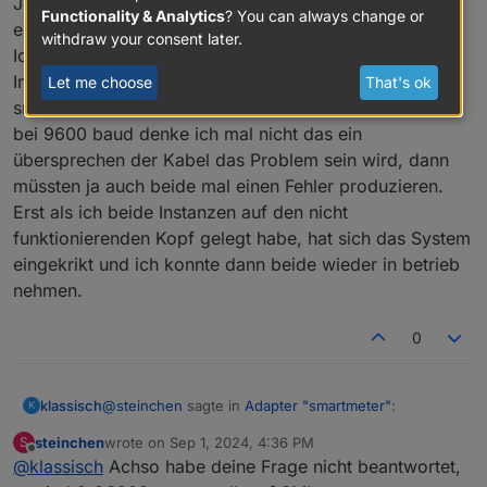
Jetzt funktioniert es gerade mal wieder, ich habe nicht
Zähler geblieben?
syncron.
Functionality & Analytics
? You can always change or
erwähnt das beide Köpfe an einem Pi hängen.
Welches Zählerfabrikat? Einer aus der Liste
withdraw your consent later.
https://shop.weidmann-
Ich werde das Gefühl nicht los, das die beiden
elektronik.de/media/files_public/67303f78bbcd558d6
Instanzen sich immer mal stören, oder besser die
Let me choose
That's ok
64d0095291562d3/BekannteProblememitZhlermodell
smartmeter.0 stört die smartmeter.1.
en.pdf
bei 9600 baud denke ich mal nicht das ein
?
übersprechen der Kabel das Problem sein wird, dann
müssten ja auch beide mal einen Fehler produzieren.
Erst als ich beide Instanzen auf den nicht
funktionierenden Kopf gelegt habe, hat sich das System
eingekrikt und ich konnte dann beide wieder in betrieb
nehmen.
0
@
steinchen
sagte in
Adapter "smartmeter"
:
klassisch
K
steinchen
wrote on
Sep 1, 2024, 4:36 PM
S
last edited by
Offline
@
klassisch
Achso habe deine Frage nicht beantwortet,
Ich habe die Köpfe mal an den Zählern
getauscht, auch in den Instanzen getauscht, nix.