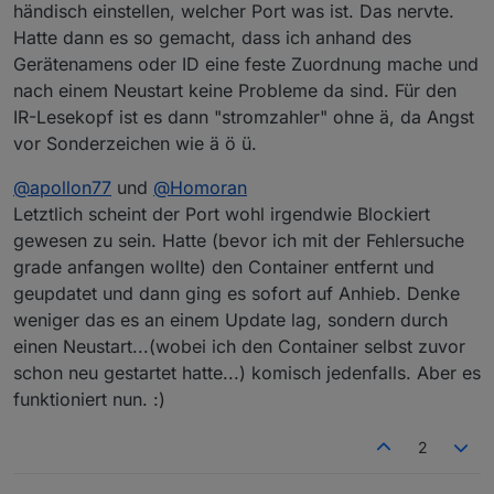
händisch einstellen, welcher Port was ist. Das nervte.
smartmeter.1

2025-01-15 10:35:42.785	debug	SERIALPORT CLO
iOBroker sind sie Verfügbar im Container.
Hatte dann es so gemacht, dass ich anhand des
2025-01-15 10:33:42.775	debug	SmartmeterObis 
kann der Adapter den Lesekopf direkt ansprechen?
ist der serial port durch etwas anderes blockiert?
Gerätenamens oder ID eine feste Zuordnung mache und
smartmeter.1

smartmeter.1

2025-01-15 10:35:42.783	debug	Transport Reset
nach einem Neustart keine Probleme da sind. Für den
IR-Lesekopf ist es dann "stromzahler" ohne ä, da Angst
smartmeter.1

vor Sonderzeichen wie ä ö ü.
2025-01-15 10:35:42.782	debug	Error: No or to
@
apollon77
und
@
Homoran
smartmeter.1

2025-01-15 10:35:42.782	warn	No or too long 
Letztlich scheint der Port wohl irgendwie Blockiert
gewesen zu sein. Hatte (bevor ich mit der Fehlersuche
smartmeter.1

grade anfangen wollte) den Container entfernt und
2025-01-15 10:35:42.781	debug	Error: No or to
geupdatet und dann ging es sofort auf Anhieb. Denke
smartmeter.1

weniger das es an einem Update lag, sondern durch
2025-01-15 10:35:42.780	debug	MESSAGE TIMEOUT
einen Neustart...(wobei ich den Container selbst zuvor
schon neu gestartet hatte...) komisch jedenfalls. Aber es
smartmeter.1

funktioniert nun. :)
2025-01-15 10:33:42.785	silly	States system r
smartmeter.1

2
2025-01-15 10:33:42.782	debug	connected set t