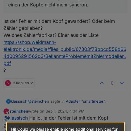
einen der Köpfe nicht mehr syncron.
Ist der Fehler mit dem Kopf gewandert? Oder beim
Zähler geblieben?
Welches Zählerfabrikat? Einer aus der Liste
https://shop.weidmann-
elektronik.de/media/files_public/67303f78bbcd558d66
4d0095291562d3/BekannteProblememitZhlermodellen.
pdf
?
S
2 Replies
0
@
steinchen
sagte in
Adapter "smartmeter"
:
klassisch
K
steinchen
wrote on
Sep 1, 2024, 4:34 PM
S
last edited by
Offline
@
klassisch
Hallo, ja der Fehler ist mit dem Kopf
Ich habe die Köpfe mal an den Zählern
getauscht, auch in den Instanzen getauscht, nix.
gewandert.
Ist der Fehler mit dem Kopf gewandert? Oder beim
ich bekomme einen der Köpfe nicht mehr
Hi! Could we please enable some additional services for