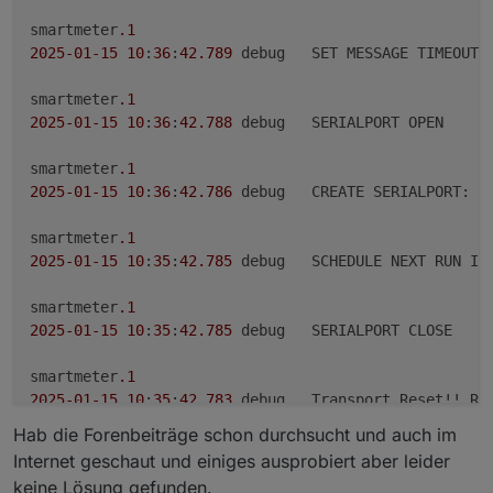
smartmeter
.1
2025
-01
-15
10
:
36
:
42.789
	debug	SET MESSAGE TIMEOU
smartmeter
.1
2025
-01
-15
10
:
36
:
42.788
	debug	SERIALPORT OPEN

smartmeter
.1
2025
-01
-15
10
:
36
:
42.786
	debug	CREATE SERIALPORT: 
9
smartmeter
.1
2025
-01
-15
10
:
35
:
42.785
	debug	SCHEDULE NEXT RUN IN
smartmeter
.1
2025
-01
-15
10
:
35
:
42.785
	debug	SERIALPORT CLOSE

smartmeter
.1
2025
-01
-15
10
:
35
:
42.783
	debug	Transport Reset!! 
Hab die Forenbeiträge schon durchsucht und auch im
smartmeter
.1
Internet geschaut und einiges ausprobiert aber leider
2025
-01
-15
10
:
35
:
42.782
	debug	Error: No 
or
 too 
lon
keine Lösung gefunden.