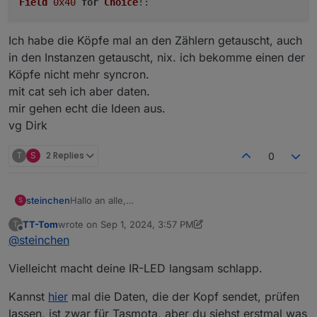
Field
0x40
for
Choice
!:
Ich habe die Köpfe mal an den Zählern getauscht, auch
in den Instanzen getauscht, nix. ich bekomme einen der
Köpfe nicht mehr syncron.
mit cat seh ich aber daten.
mir gehen echt die Ideen aus.
vg Dirk
T
S
2 Replies
0
Hallo an alle,
steinchen
S
ich habe 2 identische Leseköpfe mit 2
TT-Tom
wrote on
Sep 1, 2024, 3:57 PM
T
Smartmeterinstanzen und 2 gleichen Zählern.
last edited by TT-Tom
Sep 1, 2024, 5:58 PM
Offline
@
steinchen
ging bis vor 3 Tagen auch gut.
Ich habe die Köpfe mal an den Zählern getauscht,
nun bekomme ich in einer Instanz immer
auch in den Instanzen getauscht, nix. ich bekomme
Vielleicht macht deine IR-LED langsam schlapp.
einen der Köpfe nicht mehr syncron.
mit cat seh ich aber daten.
Kannst
hier
mal die Daten, die der Kopf sendet, prüfen
mir gehen echt die Ideen aus.
lassen, ist zwar für Tasmota, aber du siehst erstmal was