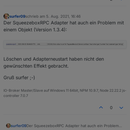
surfer09
schrieb am
5. Aug. 2021, 16:46
zuletzt editiert von
Offline
Der SqueezeboxRPC Adapter hat auch ein Problem mit
einem Objekt (Version 1.3.4):
Löschen und Adapterneustart haben nicht den
gewünschten Effekt gebracht.
Gruß surfer ;-)
IO-Broker Master/Slave auf Windows 11 64bit, NPM 10.9.7, Node 22.22.2 js-
controller 7.0.7
0
Der SqueezeboxRPC Adapter hat auch ein Problem
surfer09