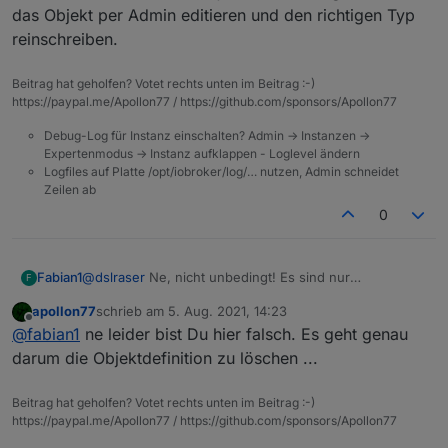
hingehen und die betroffenen Objekte Löschen
das Objekt per Admin editieren und den richtigen Typ
Dann sind alle Smartnamen für iot oder auch custom
(die haben alle nen kleinen Papierkorb rechts,
reinschreiben.
Einstellungen für influxdb oder iqontrol usw. weg. Das
ggf im Expertenmodus). Adapter neu starten und
macht einen Haufen Arbeit das dann wieder alles
schauen
einzurichten.
Beitrag hat geholfen? Votet rechts unten im Beitrag :-)
https://paypal.me/Apollon77 / https://github.com/sponsors/Apollon77
Debug-Log für Instanz einschalten? Admin -> Instanzen ->
Expertenmodus -> Instanz aufklappen - Loglevel ändern
Logfiles auf Platte /opt/iobroker/log/… nutzen, Admin schneidet
Zeilen ab
0
Fabian1
@
dslraser
Ne, nicht unbedingt! Es sind nur
F
Datenpunkte weg, die du selbst angelegt hast! Sachen
apollon77
schrieb am
5. Aug. 2021, 14:23
wie die Smartnamen, die er sich aus der config zieht
zuletzt editiert von
Offline
@
fabian1
ne leider bist Du hier falsch. Es geht genau
werden neu geschrieben und gehen nicht verloren nur
weil die Datenpunkte weg sind!
darum die Objektdefinition zu löschen ...
Aber mach vorher doch lieber ein Backup! :D
Beitrag hat geholfen? Votet rechts unten im Beitrag :-)
https://paypal.me/Apollon77 / https://github.com/sponsors/Apollon77