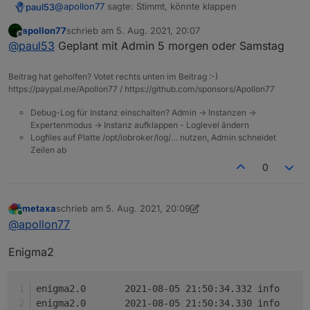
@
apollon77
sagte: Stimmt, könnte klappen
paul53
apollon77
schrieb am
5. Aug. 2021, 20:07
Dann sollte die Version 5.2.8 ganz schnell nach "stable"
zuletzt editiert von
Offline
@
paul53
Geplant mit Admin 5 morgen oder Samstag
gebracht werden!
Beitrag hat geholfen? Votet rechts unten im Beitrag :-)
https://paypal.me/Apollon77 / https://github.com/sponsors/Apollon77
Debug-Log für Instanz einschalten? Admin -> Instanzen ->
Expertenmodus -> Instanz aufklappen - Loglevel ändern
Logfiles auf Platte /opt/iobroker/log/… nutzen, Admin schneidet
Zeilen ab
0
metaxa
schrieb am
5. Aug. 2021, 20:09
zuletzt editiert von metaxa
8. Mai 2021, 22:24
Online
@
apollon77
Enigma2
enig
enig