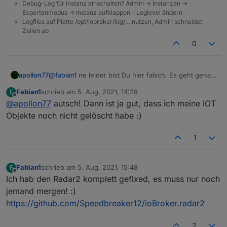
Debug-Log für Instanz einschalten? Admin -> Instanzen ->
Expertenmodus -> Instanz aufklappen - Loglevel ändern
Logfiles auf Platte /opt/iobroker/log/… nutzen, Admin schneidet
Zeilen ab
0
apollon77
@
fabian1
ne leider bist Du hier falsch. Es geht genau
darum die Objektdefinition zu löschen ...
Fabian1
schrieb am
5. Aug. 2021, 14:28
F
zuletzt editiert von
Offline
@
apollon77
autsch! Dann ist ja gut, dass ich meine IOT
Objekte noch nicht gelöscht habe :)
1
Fabian1
schrieb am
5. Aug. 2021, 15:48
F
zuletzt editiert von
Offline
Ich hab den Radar2 komplett gefixed, es muss nur noch
jemand mergen! :)
https://github.com/Speedbreaker12/ioBroker.radar2
2