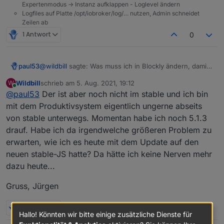
Expertenmodus -> Instanz aufklappen - Loglevel ändern
Logfiles auf Platte /opt/iobroker/log/… nutzen, Admin schneidet
Zeilen ab
1 Antwort
0
@
wildbill
sagte: Was muss ich in Blockly ändern, damit
paul53
die Meldung verschwindet
Wildbill
schrieb am
5. Aug. 2021, 19:12
W
Update den Javascript-Adapter auf Version 5.2.8 und
zuletzt editiert von
Online
@
paul53
Der ist aber noch nicht im stable und ich bin
lasse den Typ auf "Feld".
mit dem Produktivsystem eigentlich ungerne abseits
von stable unterwegs. Momentan habe ich noch 5.1.3
drauf. Habe ich da irgendwelche größeren Problem zu
erwarten, wie ich es heute mit dem Update auf den
neuen stable-JS hatte? Da hätte ich keine Nerven mehr
dazu heute...
Gruss, Jürgen
1 Antwort
0
Hallo! Könnten wir bitte einige zusätzliche Dienste für