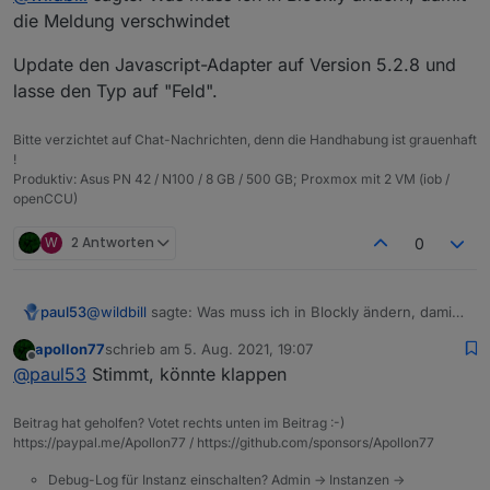
seit heute (Update auf neuen stable JS-Controller) bei
die Meldung verschwindet
einem Script, welches mir eine Liste aus
Barometerwerten erstellt, die ich dan in VIS als
Update den Javascript-Adapter auf Version 5.2.8 und
Barometertrend darstelle. So sieht das Blockly aus:
lasse den Typ auf "Feld".
Bitte verzichtet auf Chat-Nachrichten, denn die Handhabung ist grauenhaft
!
Und das ist der Export:
Produktiv: Asus PN 42 / N100 / 8 GB / 500 GB; Proxmox mit 2 VM (iob /
openCCU)
Spoiler
W
2 Antworten
0
Was muss ich in Blockly ändern, damit die Meldung
verschwindet und ich im korrekten Format schreibe?
Gruss, Jürgen
Das Ändern des Typs des Datenpunktes (er stand
@
wildbill
sagte: Was muss ich in Blockly ändern, damit
paul53
bisher auf "Feld") auf andere Werte (gemischt, Objekt,
die Meldung verschwindet
Zeichenkette) brahcte keine Lösung sondern nur eine
apollon77
schrieb am
5. Aug. 2021, 19:07
Update den Javascript-Adapter auf Version 5.2.8 und
zuletzt editiert von
etwas andere Meldung.
Offline
@
paul53
Stimmt, könnte klappen
lasse den Typ auf "Feld".
Beitrag hat geholfen? Votet rechts unten im Beitrag :-)
https://paypal.me/Apollon77 / https://github.com/sponsors/Apollon77
Debug-Log für Instanz einschalten? Admin -> Instanzen ->