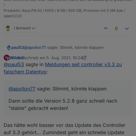
!
Produktiv: Asus PN 42 / N100 / 8 GB / 500 GB; Proxmox mit 2 VM (iob /
openCCU)
1 Antwort
0
@
apollon77
sagte: Stimmt, könnte klappen
paul53
Wildbill
schrieb am
5. Aug. 2021, 19:24
W
Dann sollte die Version 5.2.8 ganz schnell nach "stable"
zuletzt editiert von Wildbill
8. Mai 2021, 21:24
Online
@
paul53
sagte in
Meldungen seit controller v3.3 zu
gebracht werden!
falschem Datentyp
:
@
apollon77
sagte: Stimmt, könnte klappen
Dann sollte die Version 5.2.8 ganz schnell nach
"stable" gebracht werden!
Das hätte wohl besser vor das Update des Controller
auf 3.3 gehört... Zumindest geht ein schnelle Update