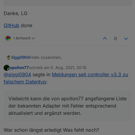
Danke, LG
GitHub
done
1 Antwort
0
Hallo zusammen,
Siggi0904
apollon77
schrieb am
5. Aug. 2021, 20:10
solange deconz nicht aktualisiert ist, kann ich leider
zuletzt editiert von
Offline
@
siggi0904
sagte in
Meldungen seit controller v3.3 zu
nicht umstellen.
Bei mir sind fast alle Geräte am deconz bzw.
Auch ich bekomme die Infomeldung wie cash auch.
falschem Datentyp
:
Conbee II.
Vielleicht kann die von apollon77 angefangene Liste
der bekannten Adapter mit Fehler entsprechend
Vielleicht kann die von apollon77 angefangene Liste
aktualisiert und ergänzt werden.
Danke.
der bekannten Adapter mit Fehler entsprechend
aktualisiert und ergänzt werden.
War schon längst erledigt Was fehlt noch?