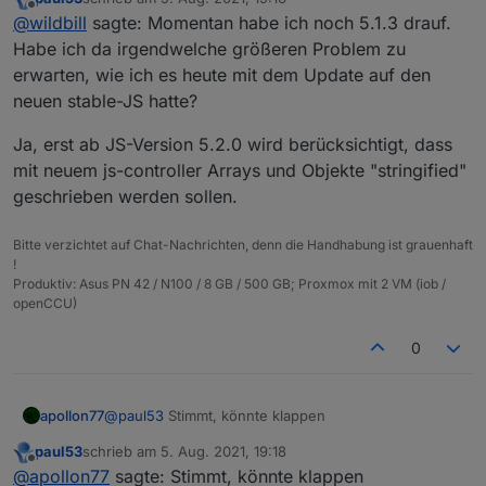
von stable unterwegs. Momentan habe ich noch 5.1.3
Gruss, Jürgen
zuletzt editiert von
Offline
@
wildbill
sagte: Momentan habe ich noch 5.1.3 drauf.
drauf. Habe ich da irgendwelche größeren Problem zu
erwarten, wie ich es heute mit dem Update auf den
Habe ich da irgendwelche größeren Problem zu
neuen stable-JS hatte? Da hätte ich keine Nerven mehr
erwarten, wie ich es heute mit dem Update auf den
dazu heute...
neuen stable-JS hatte?
Ja, erst ab JS-Version 5.2.0 wird berücksichtigt, dass
mit neuem js-controller Arrays und Objekte "stringified"
geschrieben werden sollen.
Bitte verzichtet auf Chat-Nachrichten, denn die Handhabung ist grauenhaft
!
Produktiv: Asus PN 42 / N100 / 8 GB / 500 GB; Proxmox mit 2 VM (iob /
openCCU)
0
apollon77
@
paul53
Stimmt, könnte klappen
paul53
schrieb am
5. Aug. 2021, 19:18
zuletzt editiert von
Offline
@
apollon77
sagte: Stimmt, könnte klappen