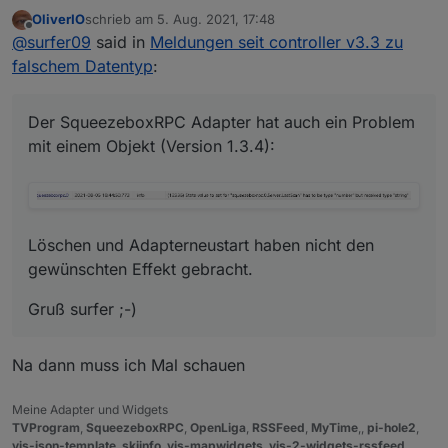
mit einem Objekt (Version 1.3.4):
OliverIO
schrieb am
5. Aug. 2021, 17:48
zuletzt editiert von
Offline
@
surfer09
said in
Meldungen seit controller v3.3 zu
Löschen und Adapterneustart haben nicht den
falschem Datentyp
:
gewünschten Effekt gebracht.
Gruß surfer ;-)
Der SqueezeboxRPC Adapter hat auch ein Problem
mit einem Objekt (Version 1.3.4):
Löschen und Adapterneustart haben nicht den
gewünschten Effekt gebracht.
Gruß surfer ;-)
Na dann muss ich Mal schauen
Meine Adapter und Widgets
TVProgram
,
SqueezeboxRPC
,
OpenLiga
,
RSSFeed
,
MyTime
,,
pi-hole2
,
vis-json-template
,
skiinfo
,
vis-mapwidgets
,
vis-2-widgets-rssfeed