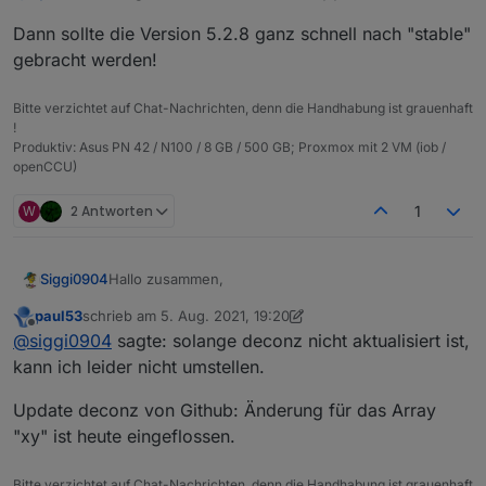
Dann sollte die Version 5.2.8 ganz schnell nach "stable"
gebracht werden!
Bitte verzichtet auf Chat-Nachrichten, denn die Handhabung ist grauenhaft
!
Produktiv: Asus PN 42 / N100 / 8 GB / 500 GB; Proxmox mit 2 VM (iob /
openCCU)
W
2 Antworten
1
Hallo zusammen,
Siggi0904
paul53
schrieb am
5. Aug. 2021, 19:20
solange deconz nicht aktualisiert ist, kann ich leider
zuletzt editiert von paul53
8. Mai 2021, 21:22
Offline
@
siggi0904
sagte: solange deconz nicht aktualisiert ist,
nicht umstellen.
Bei mir sind fast alle Geräte am deconz bzw.
Auch ich bekomme die Infomeldung wie cash auch.
kann ich leider nicht umstellen.
Conbee II.
Vielleicht kann die von apollon77 angefangene Liste
Update deconz von Github: Änderung für das Array
der bekannten Adapter mit Fehler entsprechend
"xy" ist heute eingeflossen.
aktualisiert und ergänzt werden.
Danke.
Bitte verzichtet auf Chat-Nachrichten, denn die Handhabung ist grauenhaft