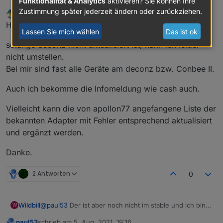
Funktionalität & Analytics
aktivieren? Sie können Ihre
Zustimmung später jederzeit ändern oder zurückziehen.
Siggi0904
schrieb am
5. Aug. 2021, 19:12
zuletzt editiert von
Offline
Hallo zusammen,
Lassen Sie mich wählen
Das ist ok
solange deconz nicht aktualisiert ist, kann ich leider
nicht umstellen.
Bei mir sind fast alle Geräte am deconz bzw. Conbee II.
Auch ich bekomme die Infomeldung wie cash auch.
Vielleicht kann die von apollon77 angefangene Liste der
bekannten Adapter mit Fehler entsprechend aktualisiert
und ergänzt werden.
Danke.
2 Antworten
0
@
paul53
Der ist aber noch nicht im stable und ich bin
Wildbill
W
mit dem Produktivsystem eigentlich ungerne abseits
paul53
schrieb am
5. Aug. 2021, 19:16