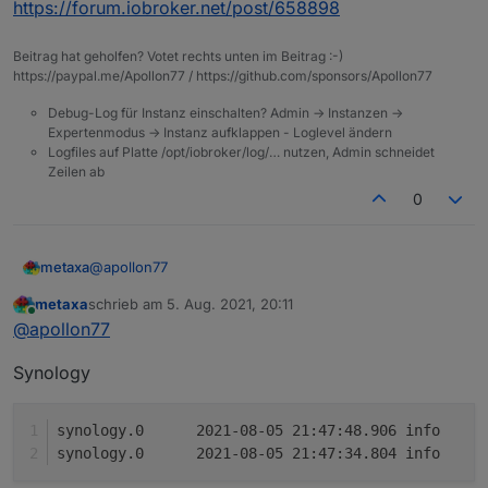
https://forum.iobroker.net/post/658898
Beitrag hat geholfen? Votet rechts unten im Beitrag :-)
https://paypal.me/Apollon77 / https://github.com/sponsors/Apollon77
Debug-Log für Instanz einschalten? Admin -> Instanzen ->
Expertenmodus -> Instanz aufklappen - Loglevel ändern
Logfiles auf Platte /opt/iobroker/log/… nutzen, Admin schneidet
Zeilen ab
0
@
apollon77
metaxa
metaxa
schrieb am
5. Aug. 2021, 20:11
Enigma2
zuletzt editiert von
Online
@
apollon77
enigma2.0	2021-08-05 21:50:34.332	info	(169
Synology
Danke, LG
syno
GitHub
done
syno