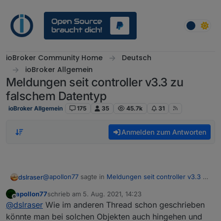
Weiter zum Inhalt
ioBroker Community Home
Deutsch
ioBroker Allgemein
Meldungen seit controller v3.3 zu
falschem Datentyp
ioBroker Allgemein
175
35
45.7k
31
Anmelden zum Antworten
@
apollon77
sagte in
Meldungen seit controller v3.3 zu
dslraser
falschem Datentyp
:
apollon77
schrieb am
5. Aug. 2021, 14:23
zuletzt editiert von
Offline
@
slowman
Du kannst die Instanz löschen und
@
dslraser
Wie im anderen Thread schon geschrieben
neu anlegen, oder einfach nur im Admin
könnte man bei solchen Objekten auch hingehen und
Wären das die einzigen Möglichkeiten ?