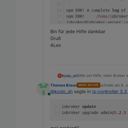
npm ERR! A complete 
log
 of 
npm ERR!     
/home/i
obroker
iobroker@iobroker-server:
/o
3.3
.
22
Bin für jede Hilfe dankbar
iobroker@iobroker-server:
/o
Gruß
library: loaded
ALex
Library version=
2021
-
12
-
27
===========================
    Welcome to the ioBroker
Bitte um Hilfe, mein Broker s
Kodo_sh
K
    Script version: 
2021
-
12
Wolle js updaten wie beschrie
Thomas Braun
schrieb am
6. J
MOST ACTIVE
Linux ist leider ein buch mit
zuletzt editier
    You might need to enter
@
kodo_sh
sagte in
js-controller 3.3
Online
Bin für jede Hilfe dankbar
npm WARN optional SKIP
===========================
Gruß
npm WARN notsup SKIPPI
iobroker 
update
ALex
npm WARN optional SKIP
iobroker upgrade admin
@5
.2
.3
npm WARN notsup SKIPPI
===========================
    Installing prerequisite
npm ERR! code ELIFECYCL
mal probiert?