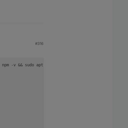
 output above.
#316
tem call)

 npm -v && sudo apt update > 
/dev/
null
 && sudo apt updat