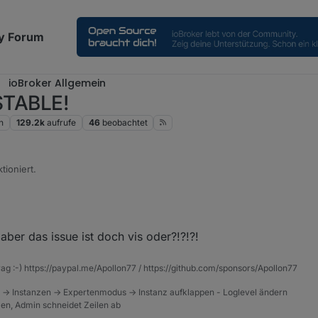
y Forum
ioBroker Allgemein
 STABLE!
n
129.2k
aufrufe
46
beobachtet
tioniert.
 aber das issue ist doch vis oder?!?!?!
rag :-) https://paypal.me/Apollon77 / https://github.com/sponsors/Apollon77
 -> Instanzen -> Expertenmodus -> Instanz aufklappen - Loglevel ändern
tzen, Admin schneidet Zeilen ab