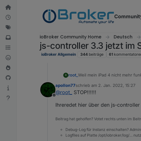
Weiter zum Inhalt
Communit
ioBroker Community Home
Deutsch
js-controller 3.3 jetzt im
ioBroker Allgemein
344
beiträge
61
kommentatore
root_
Weil mein iPad 4 nicht mehr funk
R
apollon77
schrieb am
2. Jan. 2022, 15:27
zuletzt editiert von
@
root_
STOP!!!!!!
Offline
Ihreredet hier über den js-controller
Beitrag hat geholfen? Votet rechts unten im Beit
Debug-Log für Instanz einschalten? Admin
Logfiles auf Platte /opt/iobroker/log/… nu