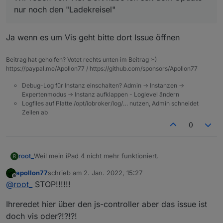
noch den "Ladekreisel"
nur noch den "Ladekreisel"
Ja wenn es um Vis geht bitte dort Issue öffnen
Beitrag hat geholfen? Votet rechts unten im Beitrag :-)
https://paypal.me/Apollon77 / https://github.com/sponsors/Apollon77
Debug-Log für Instanz einschalten? Admin -> Instanzen ->
Expertenmodus -> Instanz aufklappen - Loglevel ändern
Logfiles auf Platte /opt/iobroker/log/… nutzen, Admin schneidet
Zeilen ab
0
root_
Weil mein iPad 4 nicht mehr funktioniert.
R
apollon77
schrieb am
2. Jan. 2022, 15:27
zuletzt editiert von
Offline
@
root_
STOP!!!!!!
Ihreredet hier über den js-controller aber das issue ist
doch vis oder?!?!?!