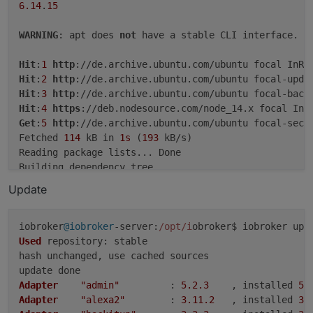
6.14
.
15
WARNING
: apt does 
not
 have a stable CLI interface. Us
Hit
:
1
http
Hit
:
2
http
Hit
:
3
http
Hit
:
4
https
Get
:
5
http
://de.archive.ubuntu.com/ubuntu focal-secu
Fetched 
114
 kB in 
1s
 (
193
 kB/s)

Reading package lists... Done

Building dependency tree

Reading state information... Done

Update
nodejs
:

Installed
: 
14.18
.
2
-deb-
1
nodesource1

iobroker
@iobroker
-
server
:
/opt/i
Candidate
: 
14.18
.
2
-deb-
1
nodesource1

Used
repository
: stable

  Version 
table
:

hash unchanged, use cached sources

 *** 
14.18
.
2
-deb-
1
nodesource1 
500
500
https
://deb.nodesource.com/node_14.x foca
Adapter
"admin"
         : 
5.2
.3
    , installed 
5.
100
 /var/lib/dpkg/status

Adapter
"alexa2"
        : 
3.11
.2
   , installed 
3.