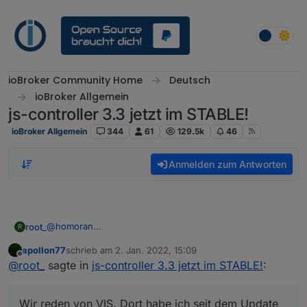
Weiter zum Inhalt
ioBroker Community Home
Deutsch
ioBroker Allgemein
js-controller 3.3 jetzt im STABLE!
ioBroker Allgemein
344
61
129.5k
46
Anmelden zum Antworten
@
homoran
root_
R
Scheinbar ist etwas geändert worden im websocket oder
apollon77
schrieb am
2. Jan. 2022, 15:09
so.
zuletzt editiert von
Offline
@
root_
sagte in
js-controller 3.3 jetzt im STABLE!
:
Vor dem update ging es und mit meinem Testsys und
hat nicht funktioniert.
3.3.21 geht es auch. Seit 3.3.22 gehen alle Geräte ausser
das 2012er IPad 4.
Wir reden von VIS. Dort habe ich seit dem Update
Wir reden von VIS. Dort habe ich seit dem Update nur