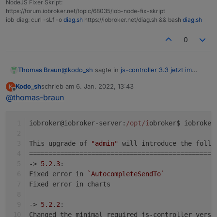
NodeJS Fixer Skript:
Installed gcc-c++
3.3.22

https://forum.iobroker.net/topic/68035/iob-node-fix-skript
iobroker@iobroker-server:/opt/iobroker$ iobro
iob_diag: curl -sLf -o
diag.sh
https://iobroker.net/diag.sh && bash
diag.sh
library: loaded

===============================================
Library version=2021-12-27

    Checking ioBroker user 
and
 directory permis
0
===============================================
=============================================
Fixing directory permissions...
@
kodo_sh
sagte in
js-controller 3.3 jetzt im
Thomas Braun
    Welcome to the ioBroker installation fixe
STABLE!
:
    Script version: 2021-12-27

Kodo_sh
schrieb am
6. Jan. 2022, 13:43
K
===============================================
iobroker update

zuletzt editiert von
Offline
@
thomas-braun
    Checking autostart (
3
/
3
)
    You might need to enter your password a c
mal probiert?
===============================================
=============================================
iobroker@iobroker-server:
/opt/i
obroker$ iobroker
@
Homoran
Enabling autostart...
Bitte Thema abtrennen, das hat mit dem js-
Autostart enabled!
controller 3.3 nix zu tun.
This upgrade of 
"admin"
 will introduce the follo
=============================================
================================================
    Installing prerequisites (1/3)

===============================================
-> 
5.2
.
3
:
=============================================
Fixed error in 
`AutocompleteSendTo`
    Your installation was fixed successfully
Hit:1 http://de.archive.ubuntu.com/ubuntu bio
Fixed error in charts
    Run iobroker start to start ioBroker again!
Get:2 http://de.archive.ubuntu.com/ubuntu bio
Hit:3 http://de.archive.ubuntu.com/ubuntu bio
-> 
5.2
.
2
:
Hit:4 http://de.archive.ubuntu.com/ubuntu bio
===============================================
Changed the minimal required js-controller versi