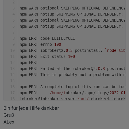
npm WARN optional SKIPPING OPTIONAL DEPENDENCY:
npm WARN notsup SKIPPING OPTIONAL DEPENDENCY: U
npm WARN optional SKIPPING OPTIONAL DEPENDENCY:
npm WARN notsup SKIPPING OPTIONAL DEPENDENCY: U
npm ERR! code ELIFECYCLE
npm ERR! errno 
100
npm ERR! iobroker@2.
0
.
3
 postinstall: 
`node lib/
npm ERR! Exit status 
100
npm ERR!
npm ERR! Failed at the iobroker@2.
0
.
3
 postinsta
npm ERR! This is probably 
not
 a problem with np
npm ERR! A complete 
log
 of this run can be foun
npm ERR!     
/home/i
obroker/.npm/_logs/
2022
-
01
-
iobroker@iobroker-server:
/opt/i
obroker$ iobroke
3.3
.
22
Bin für jede Hilfe dankbar
iobroker@iobroker-server:
/opt/i
obroker$ iobroke
Gruß
library: loaded
ALex
Library version=
2021
-
12
-
27