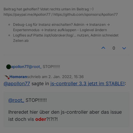
Beitrag hat geholfen? Votet rechts unten im Beitrag :-)
https://paypal.me/Apollon77 / https://github.com/sponsors/Apollon77
Debug-Log für Instanz einschalten? Admin -> Instanzen ->
Expertenmodus -> Instanz aufklappen - Loglevel ändern
Logfiles auf Platte /opt/iobroker/log/… nutzen, Admin schneidet
Zeilen ab
0
@
root_
STOP!!!!!!
apollon77
Homoran
schrieb am
2. Jan. 2022, 15:36
Ihreredet hier über den js-controller aber das issue
zuletzt editiert von
Nicht stören
@
apollon77
sagte in
js-controller 3.3 jetzt im STABLE!
:
ist doch vis oder?!?!?!
@
root_
STOP!!!!!!
Ihreredet hier über den js-controller aber das issue
ist doch vis
oder
?!?!?!