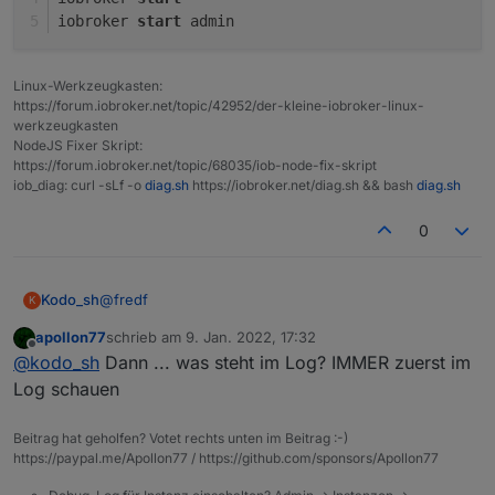
  system.adapter.vis-materialdesign.0     : v
iobroker 
start
 admin
  system.adapter.vis-metro.0              : v
  system.adapter.vis-plumb.0              : v
  system.adapter.vis-timeandweather.0     : v
Linux-Werkzeugkasten:
  system.adapter.vis.0                    : v
https://forum.iobroker.net/topic/42952/der-kleine-iobroker-linux-
+ system.adapter.web.0                    : w
werkzeugkasten
+ system.adapter.worx.0                   : w
NodeJS Fixer Skript:
https://forum.iobroker.net/topic/68035/iob-node-fix-skript
+ instance is alive

iob_diag: curl -sLf -o
diag.sh
https://iobroker.net/diag.sh && bash
diag.sh
iobroker@iobroker-server:/opt/iobroker$

0
@
fredf
Kodo_sh
K
apollon77
schrieb am
9. Jan. 2022, 17:32
Hi Fred,
zuletzt editiert von
Offline
@
kodo_sh
Dann ... was steht im Log? IMMER zuerst im
danke für die Info, mit
Log schauen
iobroker start admin
bzw start damin.0
kommt leider kein plus und somit auch weiterhin
Beitrag hat geholfen? Votet rechts unten im Beitrag :-)
keine WEB UI
https://paypal.me/Apollon77 / https://github.com/sponsors/Apollon77