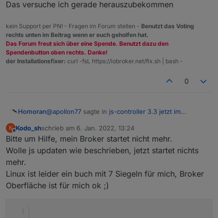
Das versuche ich gerade herauszubekommen
kein Support per PN! - Fragen im Forum stellen -
Benutzt das Voting
rechts unten im Beitrag wenn er euch geholfen hat.
Das Forum freut sich über eine Spende. Benutzt dazu den
Spendenbutton oben rechts. Danke!
der Installationsfixer:
curl -fsL https://iobroker.net/fix.sh | bash -
0
@
apollon77
sagte in
js-controller 3.3 jetzt im
Homoran
STABLE!
:
Kodo_sh
schrieb am
6. Jan. 2022, 13:24
K
zuletzt editiert von
Offline
Bitte um Hilfe, mein Broker startet nicht mehr.
@
root_
STOP!!!!!!
Wolle js updaten wie beschrieben, jetzt startet nichts
Das versuche ich gerade herauszubekommen
Ihreredet hier über den js-controller aber das
mehr.
issue ist doch vis
oder
?!?!?!
Linux ist leider ein buch mit 7 Siegeln für mich, Broker
Oberfläche ist für mich ok ;)